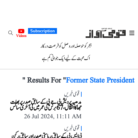
Subscription
Videos
ہجر کو حوصلہ اور وصل کو فرصت درکار
اک محبت کے لیے ایک جوانی کم ہے
"
Results For "
Former State President
قومی خبریں
مدھیہ پردیش بی جے پی کے سابق صدر پربھات
جھا کا انتقال، 67 برس کی عمر میں لی آخری سانس
26 Jul 2024, 11:11 AM
قومی خبریں
بی ایس پی کے سابق ریاستی صدر اور سابق رکن