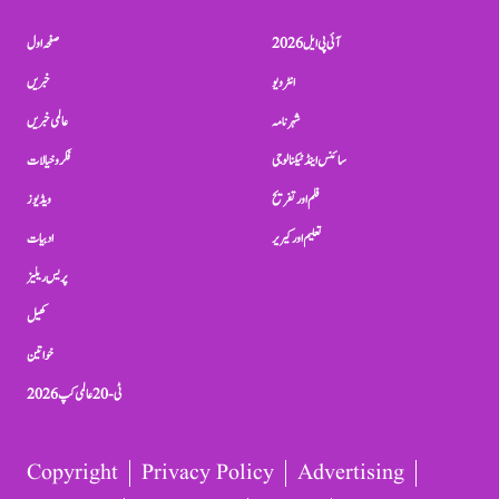
آئی پی ایل 2026
صفحہ اول
انٹرویو
خبریں
شہرنامہ
عالمی خبریں
سائنس اینڈ ٹیکنالوجی
فکر و خیالات
فلم اور تفریح
ویڈیوز
تعلیم اور کیریر
ادبیات
پریس ریلیز
کھیل
خواتین
ٹی-20 عالمی کپ 2026
Copyright
Privacy Policy
Advertising