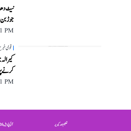
نیٹ دھاند
جوڑ بن 
11 PM
قومی خبری
کیرالہ: 
کرنے پر 
11 PM
تعلیم اور کیریر
آئی پی ایل 2026