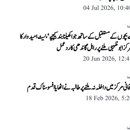
04 Jul 2026, 10:
ں
چوں کے مستقبل کے ساتھ جوا کھیلنا بند کیجیے‘، نیٹ امیدوار کا
مرکز ابو ظہبی ملنے پر راہل گاندھی کا ردعمل
20 Jun 2026, 12:
ں
تحانی مرکز میں داخلہ نہ ملنے پر طالبہ نے اٹھایا افسوسناک قدم
18 Feb 2026, 5:
ں