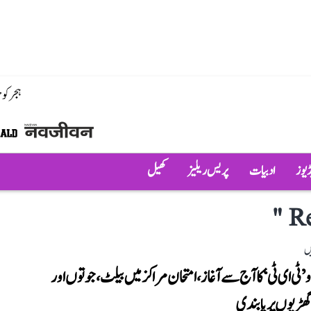
ہجر کو
ڈیوز
ادبیات
پریس ریلیز
کھیل
"
Re
ں
 ’ٹی ای ٹی‘ کا آج سے آغاز، امتحان مراکز میں بیلٹ، جوتوں اور
ھڑیوں پر پابندی