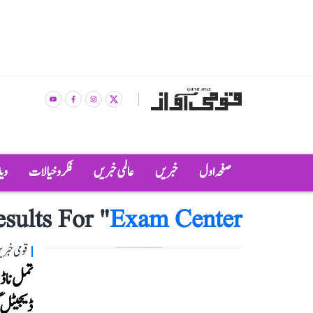
صفحہ اول
خبریں
عالمی خبریں
فکر و خیالات
وی
sults For "
Exam Center
قومی خبری
تمل ناڈو
ڈیجیٹل گ