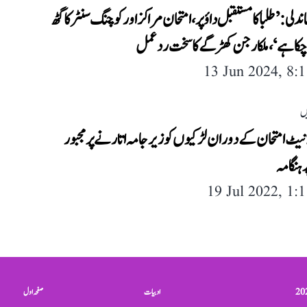
لی: ’طلبا کا مستقبل داؤ پر، امتحان مراکز اور کوچنگ سنٹر کا گٹھ
چکا ہے‘، ملکارجن کھڑگے کا سخت رد عمل
13 Jun 2024, 8:
ں
نیٹ امتحان کے دوران لڑکیوں کو زیر جامہ اتارنے پر مجبور
ہنگامہ
19 Jul 2022, 1:
ادبیات
صفحہ اول