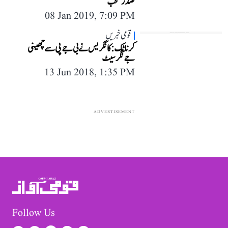
صدر منتخب
08 Jan 2019, 7:09 PM
قومی خبریں
کرناٹک: کانگریس نے بی جے پی سے چھینی
جےنگر سیٹ
13 Jun 2018, 1:35 PM
ADVERTISEMENT
Follow Us