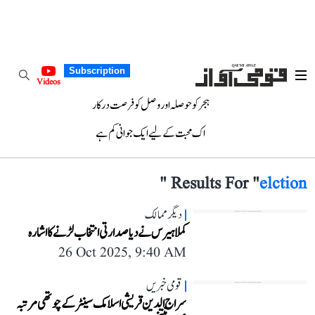
Subscription
Videos
ہجر کو حوصلہ اور وصل کو فرصت درکار
اک محبت کے لیے ایک جوانی کم ہے
"
Results For "
elction
دیگر ممالک
کملا ہیرس نے دیا صدارتی انتخاب لڑنے کا اشارہ
26 Oct 2025, 9:40 AM
قومی خبریں
سراج الدین قریشی اسلامک سینٹر کے چوتھی مرتبہ