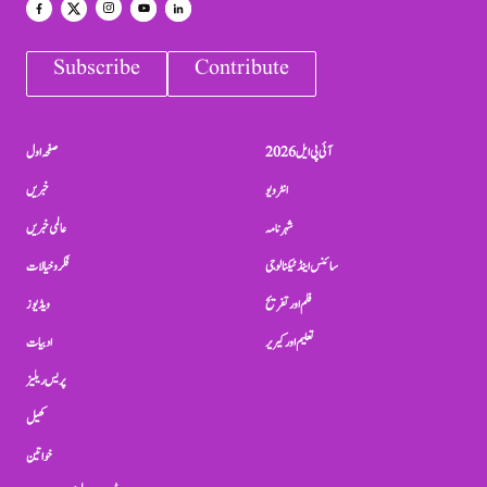
Subscribe
Contribute
آئی پی ایل 2026
صفحہ اول
انٹرویو
خبریں
شہرنامہ
عالمی خبریں
سائنس اینڈ ٹیکنالوجی
فکر و خیالات
فلم اور تفریح
ویڈیوز
تعلیم اور کیریر
ادبیات
پریس ریلیز
کھیل
خواتین