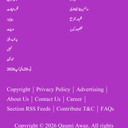
سائنس اینڈ ٹیکنالوجی
فکر و خیالات
فلم اور تفریح
ویڈیوز
تعلیم اور کیریر
ادبیات
پریس ریلیز
کھیل
خواتین
ٹی-20 عالمی کپ 2026
Copyright
Privacy Policy
Advertising
About Us
Contact Us
Career
Section RSS Feeds
Contribute T&C
FAQs
Copyright © 2026 Qaumi Awaz. All rights