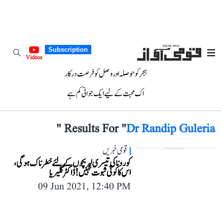
Subscription
Videos
ہجر کو حوصلہ اور وصل کو فرصت درکار
اک محبت کے لیے ایک جوانی کم ہے
"
Results For "
Dr Randip Guleria
قومی خبریں
کورونا کی تیسری لہر بچوں کے لئے خطرناک ہوگی،
اس کا کوئی ثبوت نہیں! ڈاکٹر گلیریا
09 Jun 2021, 12:40 PM