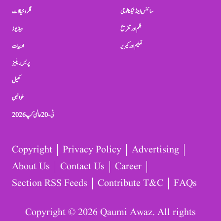
سائنس اینڈ ٹیکنالوجی
فکر و خیالات
فلم اور تفریح
ویڈیوز
تعلیم اور کیریر
ادبیات
پریس ریلیز
کھیل
خواتین
ٹی-20 عالمی کپ 2026
Copyright
Privacy Policy
Advertising
About Us
Contact Us
Career
Section RSS Feeds
Contribute T&C
FAQs
Copyright © 2026 Qaumi Awaz. All rights