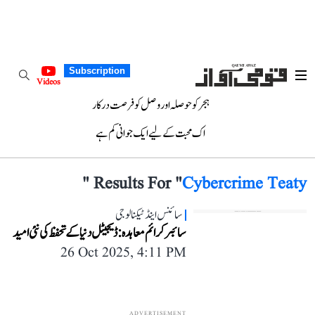
Subscription
Videos
ہجر کو حوصلہ اور وصل کو فرصت درکار
اک محبت کے لیے ایک جوانی کم ہے
"
Results For "
Cybercrime Teaty
سائنس اینڈ ٹیکنالوجی
سائبر کرائم معاہدہ: ڈیجیٹل دنیا کے تحفظ کی نئی امید
26 Oct 2025, 4:11 PM
ADVERTISEMENT