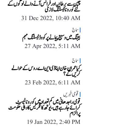
چین سے برطانیہ اور فرانس آنے والے لوگوں کے
لئے کورونا ٹیسٹنگ لازمی
31 Dec 2022, 10:40 AM
سماج
بیجنگ میں وسیع پیمانے پر کووڈ ٹیسٹنگ مہم
27 Apr 2022, 5:11 AM
سماج
کیا عمران خان اپنا ڈی این اے روس کے حوالے
کریں گے؟
23 Feb 2022, 6:11 AM
قومی خبریں
قومی راجدھانی میں کم تعداد میں کورونا ٹیسٹ
کرائے جا رہے ہیں، یوتھ کانگریس کا دہلی حکومت
پر الزام
19 Jan 2022, 2:40 PM