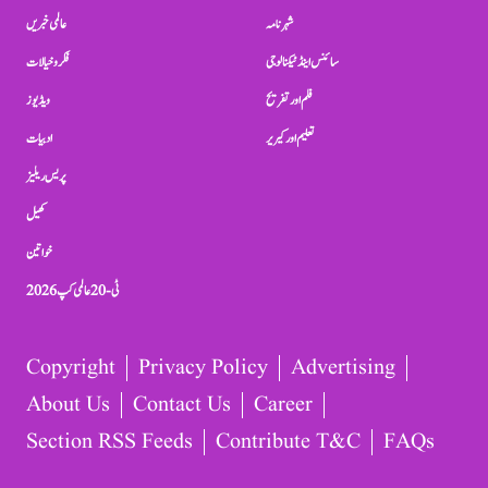
شہرنامہ
عالمی خبریں
سائنس اینڈ ٹیکنالوجی
فکر و خیالات
فلم اور تفریح
ویڈیوز
تعلیم اور کیریر
ادبیات
پریس ریلیز
کھیل
خواتین
ٹی-20 عالمی کپ 2026
Copyright
Privacy Policy
Advertising
About Us
Contact Us
Career
Section RSS Feeds
Contribute T&C
FAQs