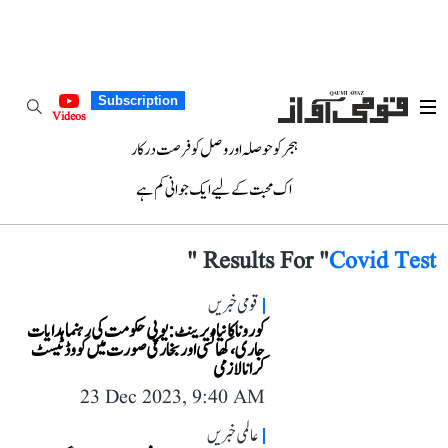
Subscription
Videos
ہجر کو حوصلہ اور وصل کو فرصت درکار
اک محبت کے لیے ایک جوانی کم ہے
"
Results For "
Covid Test
قومی خبریں
کورونا کا نیا ویرینٹ: یوپی حکومت کی رہنما ہدایات
جاری، کھانسی اور بخار کی صورت میں کووڈ ٹیسٹ
کرانا لازمی
23 Dec 2023, 9:40 AM
عالمی خبریں