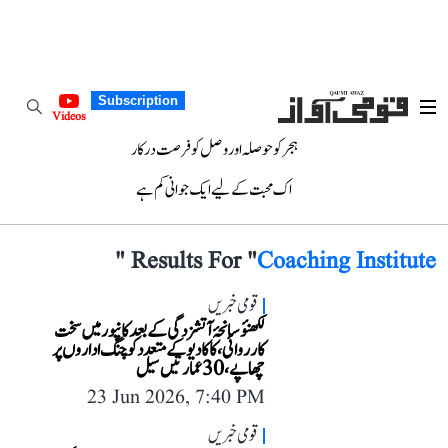
Subscription
Videos
ہجر کو حوصلہ اور وصل کو فرصت درکار
اک محبت کے لیے ایک جوانی کم ہے
"
Results For "
Coaching Institute
قومی خبریں
لکھنؤ سانحۂ آتشزدگی کے بعد کانپور میں سخت
کارروائی، کاکادیو کے متعدد کوچنگ اداروں پر
چھاپے، 30 عمارتیں سیل
23 Jun 2026, 7:40 PM
قومی خبریں