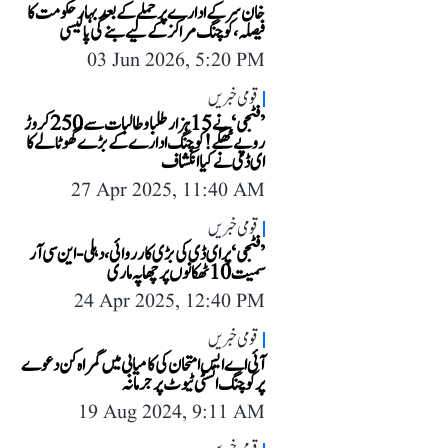
خان سر کے ادارے پر حملے کے بعد بہار حکومت کا
فیصلہ، کوچنگ مراکز کے لیے بنے گی پالیسی
03 Jun 2026, 5:20 PM
قومی خبریں
’فٹجی‘ نے 15 ہزار طلبا و طالبات سے 250 کروڑ
روپے ٹھگے! کوچنگ ادارے کے بڑے گھوٹالے کا
ای ڈی نے کیا انکشاف
27 Apr 2025, 11:40 AM
قومی خبریں
’فٹجی‘ پر ای ڈی کی بڑی کارروائی، دہلی-این سی آر
سمیت 10 ٹھکانوں پر چھاپہ ماری
24 Apr 2025, 12:40 PM
قومی خبریں
آئی اے ایس امتحان کی کامیابی میں گمراہ کن دعوے
پر کوچنگ انسٹی ٹیوٹ پر جرمانہ
19 Aug 2024, 9:11 AM