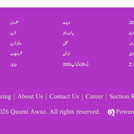
ادبیات
صفحہ اول
ٹرویو
پریس ریلیز
خبریں
نامہ
کھیل
عالمی خبریں
الوجی
خواتین
فکر و خیالات
تفریح
ٹی-20 عالمی کپ 2026
ویڈیوز
sing
About Us
Contact Us
Career
Section 
026 Qaumi Awaz. All rights reserved.
Power