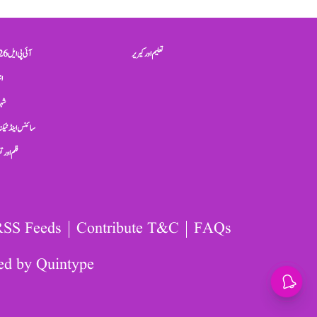
تعلیم اور کیریر
آئی پی ایل 2026
ان
شہر
سائنس اینڈ ٹیکن
فلم اور 
RSS Feeds
Contribute T&C
FAQs
ed by
Quintype