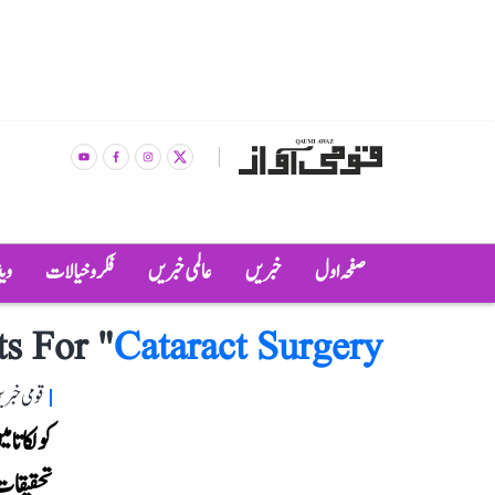
صفحہ اول
خبریں
عالمی خبریں
فکر و خیالات
وی
ts For "
Cataract Surgery
قومی خبری
تحقیقات 