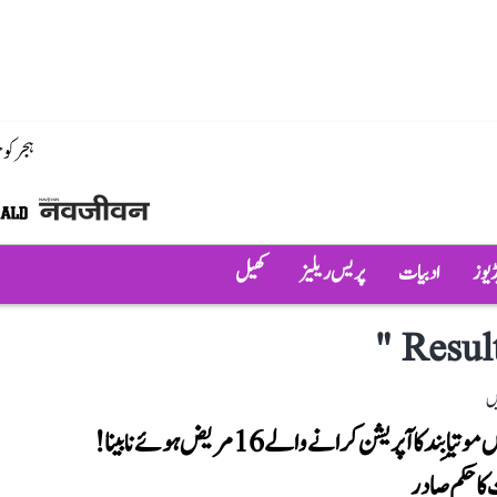
ہجر کو
ڈیوز
ادبیات
پریس ریلیز
کھیل
"
Resul
ں
کولکاتا میں موتیا بِند کا آپریشن کرانے والے 16 مریض ہوئے نابینا!
کا حکم صادر