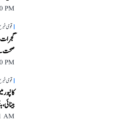
40 PM
قومی خبری
صحت نے د
40 PM
قومی خبری
بینائی، 
11 AM