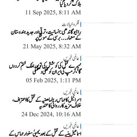
ہلاک کر دیا گیا
11 Sep 2025, 8:11 AM
فکر و خیالات
راجیو گاندھی: انسانیت، ترقی اور جدید ہندوستان
کے معمار...برسی کے موقع پر
21 May 2025, 8:32 AM
عالمی خبریں
'میرے قتل کی کوشش کی تو پورا ملک ختم کر دوں
گا'، ٹرمپ کی ایران کو کھلی دھمکی
05 Feb 2025, 1:11 PM
عالمی خبریں
اسرائیل کا حماس رہنما ھنیہ کے قتل کا اعتراف،
خلاف مزید کارروائی کا عندیہ
24 Dec 2024, 10:16 AM
عالمی خبریں
اسماعیل ہنیہ کے قتل کے بعد یحییٰ سنوار حماس کے