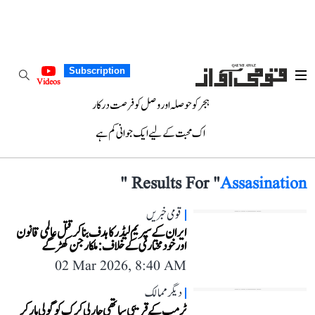
Subscription
Videos
ہجر کو حوصلہ اور وصل کو فرصت درکار
اک محبت کے لیے ایک جوانی کم ہے
"
Results For "
Assasination
قومی خبریں
ایران کے سپریم لیڈر کا ہدف بنا کر قتل عالمی قانون
اور خودمختاری کے خلاف: ملکارجن کھڑگے
02 Mar 2026, 8:40 AM
دیگر ممالک
ٹرمپ کے قریبی ساتھی چارلی کرک کو گولی مار کر