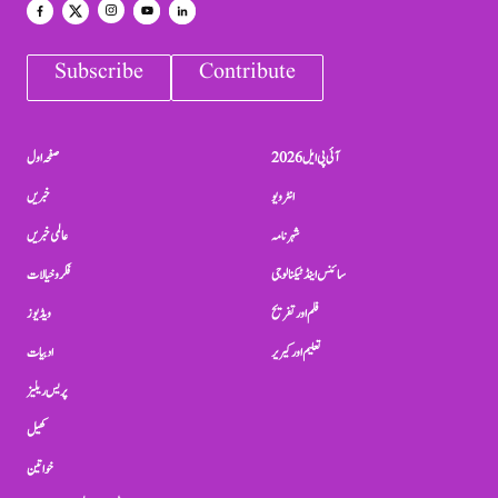
Subscribe
Contribute
آئی پی ایل 2026
صفحہ اول
انٹرویو
خبریں
شہرنامہ
عالمی خبریں
سائنس اینڈ ٹیکنالوجی
فکر و خیالات
فلم اور تفریح
ویڈیوز
تعلیم اور کیریر
ادبیات
پریس ریلیز
کھیل
خواتین