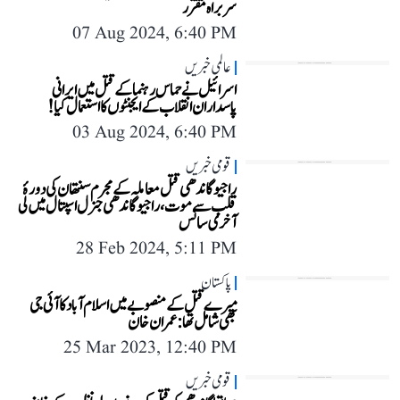
سربراہ مقرر
07 Aug 2024, 6:40 PM
عالمی خبریں
اسرائیل نے حماس رہنما کے قتل میں ایرانی
پاسداران انقلاب کے ایجنٹوں کا استعمال کیا!
03 Aug 2024, 6:40 PM
قومی خبریں
راجیو گاندھی قتل معاملہ کے مجرم سنتھان کی دورۂ
قلب سے موت، راجیو گاندھی جنرل اسپتال میں لی
آخری سانس
28 Feb 2024, 5:11 PM
پاکستان
میرے قتل کے منصوبے میں اسلام آباد کا آئی جی
بھی شامل تھا: عمران خان
25 Mar 2023, 12:40 PM
قومی خبریں