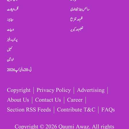
سائنس اینڈ ٹیکنالوجی
فکر و خیالات
فلم اور تفریح
ویڈیوز
تعلیم اور کیریر
ادبیات
پریس ریلیز
کھیل
خواتین
ٹی-20 عالمی کپ 2026
Copyright
Privacy Policy
Advertising
About Us
Contact Us
Career
Section RSS Feeds
Contribute T&C
FAQs
Copyright © 2026 Qaumi Awaz. All rights