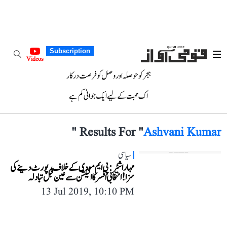
Subscription
Videos
ہجر کو حوصلہ اور وصل کو فرصت درکار
اک محبت کے لیے ایک جوانی کم ہے
"
Results For "
Ashvani Kumar
سیاسی
مہاراشٹر: پی ایم مودی کے خلاف رپورٹ دینے کی
سزا! انتخابی افسر کا الیکشن سے عین قبل تبادلہ
13 Jul 2019, 10:10 PM