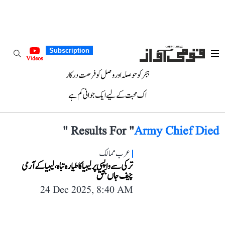
Subscription
Videos
ہجر کو حوصلہ اور وصل کو فرصت درکار
اک محبت کے لیے ایک جوانی کم ہے
"
Results For "
Army Chief Died
عرب ممالک
ترکی سے واپسی پر لیبیا کا طیارہ تباہ، لیبیا کے آرمی
چیف جاں بحق
24 Dec 2025, 8:40 AM