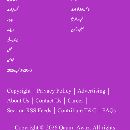
سائنس اینڈ ٹیکنالوجی
فکر و خیالات
فلم اور تفریح
ویڈیوز
تعلیم اور کیریر
ادبیات
پریس ریلیز
کھیل
خواتین
ٹی-20 عالمی کپ 2026
Copyright
Privacy Policy
Advertising
About Us
Contact Us
Career
Section RSS Feeds
Contribute T&C
FAQs
Copyright © 2026 Qaumi Awaz. All rights