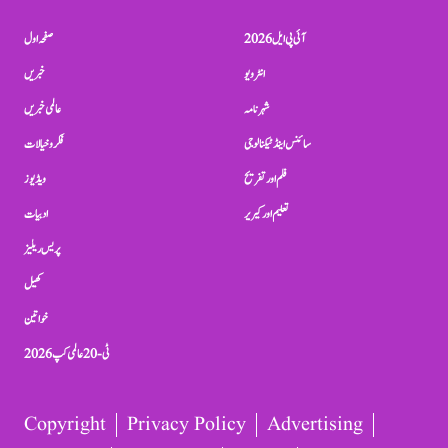
آئی پی ایل 2026
صفحہ اول
انٹرویو
خبریں
شہرنامہ
عالمی خبریں
سائنس اینڈ ٹیکنالوجی
فکر و خیالات
فلم اور تفریح
ویڈیوز
تعلیم اور کیریر
ادبیات
پریس ریلیز
کھیل
خواتین
ٹی-20 عالمی کپ 2026
Copyright
Privacy Policy
Advertising