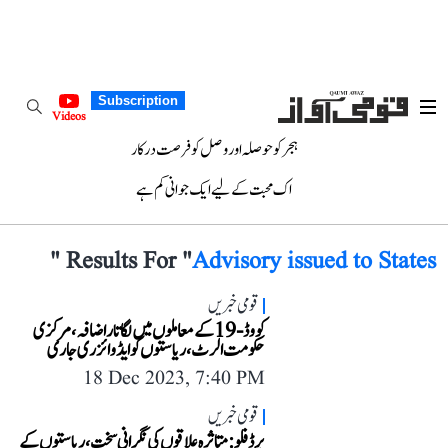
Subscription
Videos
ہجر کو حوصلہ اور وصل کو فرصت درکار
اک محبت کے لیے ایک جوانی کم ہے
"
Results For "
Advisory issued to States
قومی خبریں
کووڈ-19 کے معاملوں میں لگاتار اضافہ، مرکزی
حکومت الرٹ، ریاستوں کو ایڈوائزری جاری
18 Dec 2023, 7:40 PM
قومی خبریں
برڈ فلو: متاثرہ علاقوں کی نگرانی سخت، ریاستوں کے