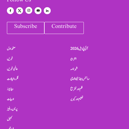
Follow Us
Subscribe
Contribute
آئی پی ایل 2026
صفحہ اول
انٹرویو
خبریں
شہرنامہ
عالمی خبریں
سائنس اینڈ ٹیکنالوجی
فکر و خیالات
فلم اور تفریح
ویڈیوز
تعلیم اور کیریر
ادبیات
پریس ریلیز
کھیل