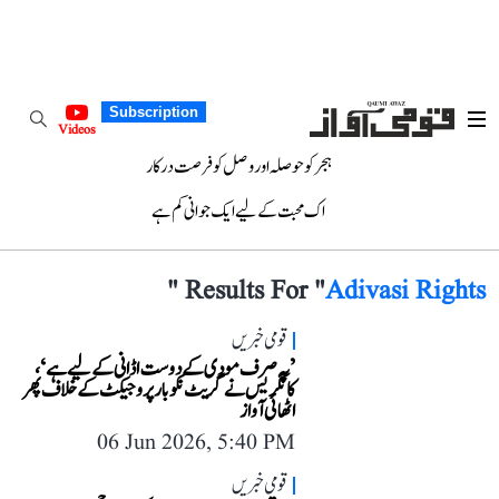
Subscription
Videos
ہجر کو حوصلہ اور وصل کو فرصت درکار
اک محبت کے لیے ایک جوانی کم ہے
"
Results For "
Adivasi Rights
قومی خبریں
’یہ صرف مودی کے دوست اڈانی کے لیے ہے‘،
کانگریس نے گریٹ نکوبار پروجیکٹ کے خلاف پھر
اٹھائی آواز
06 Jun 2026, 5:40 PM
قومی خبریں