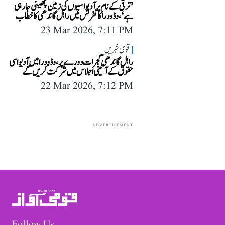
’ترقی کے نام پر آدیواسیوں کی زمین چھینی جا رہی
ہے‘، وڈودرا کانفرنس میں راہل گاندھی کا خطاب
23 Mar 2026, 7:11 PM
قومی خبریں
راہل گاندھی گجرات دورے پر، وڈودرا میں آدیواسی
حقوق کے آئینی اجلاس میں شرکت کریں گے
22 Mar 2026, 7:12 PM
ADVERTISEMENT