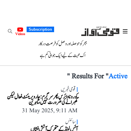
Subscription
Videos
ہجر کو حوصلہ اور وصل کو فرصت درکار
اک محبت کے لیے ایک جوانی کم ہے
"
Results For "
Active
قومی خبریں
کورونا وائرس پھر سرگرم: چار ویریئنٹ فعال لیکن
گھبرانے کی ضرورت نہیں، ماہرین
31 May 2025, 9:11 AM
سائنس
آئس لینڈ کے متحرک آتش فشاں