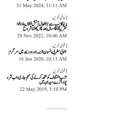
31 May 2024, 11:11 AM
عالمی خبریں
دنیا کا سب سے بڑا فعال آتش فشاں ماونا لوا
تقریباً 40 سال بعد پھر پھٹنا شروع
29 Nov 2022, 10:40 AM
قومی خبریں
جنوبی مغربی مانسون اڑیسہ اور ودربھ میں سرگرم
16 Jun 2020, 10:11 AM
قومی خبریں
حزب اختلاف کو متحد کرنے کی مہم جاری، اب شرد
پوار اترے میدان میں
22 May 2019, 5:10 PM
ADVERTISEMENT