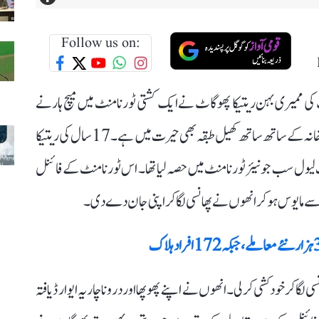
Follow us on:
اٹ کی ممیری بہن ریتیکا پھوگاٹ نے ایک کشتی ٹورنامنٹ میں میچ ہارنے
کے بعد خودکشی کر لی ہے۔ ان کے اس قدم سے ان کے اہل خانہ کے ساتھ ساتھ کھیل طبقہ بھی حیرت میں ہے۔ 17 سال کی ریتیکا
لیول سب جونیئر ٹورنامنٹ میں حصہ لیا تھا۔ اس ٹورنامنٹ کے فائنل
ے مایوس ہو کر انھوں نے پھانسی لگا کر اپنی جان دے دی۔
ق ریتیکا نے بدھ کی رات تقریباً 11 بجے پھانسی لگا کر خودکشی کر لی۔ انھوں نے اپنے پھوپھا اور درونا چاریہ ایوارڈ یافتہ