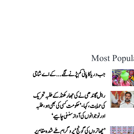
Most Popul
جب دریا کا پانی کم پڑنے لگے...کے اے شاجی
راہل گاندھی نے کی جھارکھنڈ کے طلبہ تحریک
کی حمایت، کہا- ’حکومت کسی کی بھی ہو، طلبہ
اور نوجوانوں کی آواز سننی چاہیے‘
’چھاتروں کی گونج‘ پروگرام طے شدہ مقام پر