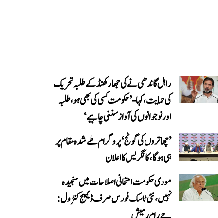
راہل گاندھی نے کی جھارکھنڈ کے طلبہ تحریک
کی حمایت، کہا- ’حکومت کسی کی بھی ہو، طلبہ
اور نوجوانوں کی آواز سننی چاہیے‘
’چھاتروں کی گونج‘ پروگرام طے شدہ مقام پر
ہی ہوگا، کانگریس کا اعلان
مودی حکومت امتحانی اصلاحات میں سنجیدہ
نہیں، نئی ٹاسک فورس صرف ڈیمیج کنٹرول:
جے رام رمیش