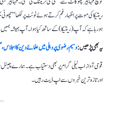
کوچ مہابیر پھوگاٹ سے کشتی کی ٹریننگ لی تھی۔ مہابیر 
ریتیکا کی موت پر اظہار غم کرتے ہوئے ٹوئٹ پر لکھا ’’چھوٹی
ہو رہا ہے کہ آپ (ریتیکا) کے ساتھ کیا ہوا۔ آپ ہمیشہ ہمیں یا
یہ بھی پڑھیں :
وسیم رضوی پر دہلی میں علمائے دین کا اجلاس،
قومی آواز اب ٹیلی گرام پر بھی دستیاب ہے۔ ہمارے چینل 
اور تازہ ترین خبروں سے اپ ڈیٹ رہیں۔
ENT