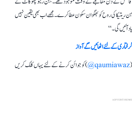
بھی فائنل کے دن مقابلے کے وقت موجود تھے۔ بہن ریتو پھوگاٹ نے
 بہن ریتیکا کی روح کو بھگوان سکون عطا کرے۔ مجھے اب بھی یقین نہیں
د آئیں گی۔‘‘
 گرفتاری کے لئے اٹھائیں گے آواز
(
qaumiawaz@
) کو جوائن کرنے کے لئے یہاں کلک کریں
ADVERTISEM