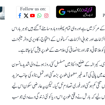
Follow us on:
P
مرکز میں ہے اور وہی تمام پہلو دوبارہ سامنے آ گئے ہیں جو ہر بار اس
لزامات اور جوابی الزامات، کسانوں کے احتجاج، کاویری واٹر مینجمنٹ
و علاقائی وقار اور ناانصافی کی علامت کے طور پر پیش کیا جاتا ہے۔
ی۔ کیرالہ کے ضلع وائناڈ میں مسلسل کئی روز ہونے والی شدید مانسون
انی کی آمد غیر معمولی طور پر بڑھ گئی اور تمل ناڈو کی جانب مزید
 میں تلخی کم ہو گئی اور فوری تصادم ٹل گیا۔ لیکن یہ عارضی سکون اس لیے
اس لیے کہ بارش نے وقتی طور پر اس دریا کو نئی زندگی دے دی جو سب