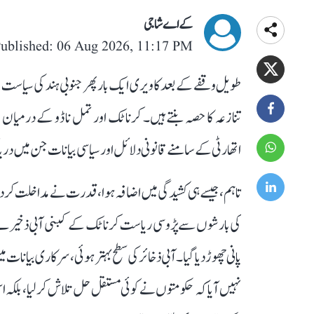
کے اے شاجی
ublished: 06 Aug 2026, 11:17 PM
طویل وقفے کے بعد کاویری ایک بار پھر جنوبی ہند کی سیاست کے 
تنازعہ کا حصہ بنتے ہیں۔ کرناٹک اور تمل ناڈو کے درمیان ا
اتھارٹی کے سامنے قانونی دلائل اور سیاسی بیانات جن میں دریا ک
تاہم، جیسے ہی کشیدگی میں اضافہ ہوا، قدرت نے مداخلت کر د
کی بارشوں سے پڑوسی ریاست کرناٹک کے کبنی آبی ذخیرے میں پ
پانی چھوڑ دیا گیا۔ آبی ذخائر کی سطح بہتر ہوئی، سرکاری بیانات
نہیں آیا کہ حکومتوں نے کوئی مستقل حل تلاش کر لیا، بلکہ 