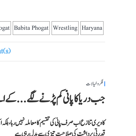
ogat
Babita Phogat
Wrestling
Haryana
(s)
فکر و خیالات
جب دریا کا پانی کم پڑنے لگے...کے 
کاویری تنازع اب صرف پانی کی تقسیم کا معاملہ نہیں رہا، بلکہ ا
قدرتی برداشت کی صلاحیت تیزی سے بدل رہی ہے