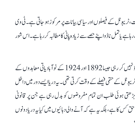
ات، ٹریبونل کے فیصلوں اور سیاسی بیانات پر مرکوز ہو جاتی ہے۔ ٹی وی
ہا ہے یا تمل ناڈو اپنے حصے سے زیادہ پانی کا مطالبہ کر رہا ہے۔ اس شور
مصنف اور ناقد او کے جانی کہتے ہیں، ’’کاویری اب ویسا برتاؤ نہیں کر رہی جیسا 1892 اور 1924 کے نوآبادیاتی معاہدوں کے
 کاویری واٹر ڈسپیوٹس ٹریبونل کے حتمی فیصلے کے وقت کرتی تھی۔ یہ دریا ایسے دور میں داخل
ی کی بڑھتی ہوئی طلب ان تمام مفروضوں کو بدل رہی ہے جن پر قانونی
 کس کا ہے، بلکہ یہ ہے کہ آنے والی دہائیوں میں کیا یہ دریا دونوں