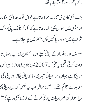
کے ہاتھ سے پھسلتا جا رہا تھا۔
جب بھی کاویری تنازعہ سر اٹھاتا ہے عوامی توجہ عدالتی احکام
مباحثوں میں سوال یہی اٹھایا جاتا ہے کہ آیا کرناٹک پانی روک ر
شرابے میں خود دریا کہیں پس منظر میں چلا جاتا ہے۔
وقت کرتی تھی، یا حتیٰ کہ 2007 میں
ہو چکا ہے جہاں موسمیاتی تبدیلی، ماحولیاتی بگاڑ اور پان
معاہدے قائم تھے۔ اصل سوال اب یہ نہیں کہ زیادہ پانی کا حق
ریاستوں کی ضروریات پوری کرنے کے قابل بھی رہے گا؟‘‘