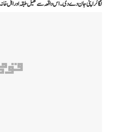
لگا کر اپنی جان دے دی۔ اس واقعہ سے کھیل طبقہ اور اہل خان