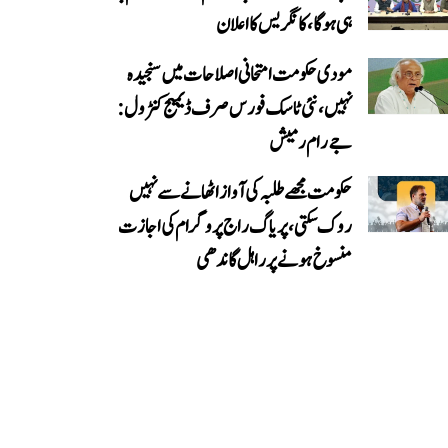
ہی ہوگا، کانگریس کا اعلان
مودی حکومت امتحانی اصلاحات میں سنجیدہ
نہیں، نئی ٹاسک فورس صرف ڈیمیج کنٹرول:
جے رام رمیش
حکومت مجھے طلبہ کی آواز اٹھانے سے نہیں
روک سکتی، پریاگ راج پروگرام کی اجازت
منسوخ ہونے پر راہل گاندھی