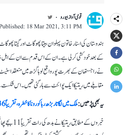
قومی آواز بیورو
Published: 18 Mar 2021, 3:11 PM
ہندوستان کی اسٹار خاتون پہلوان ببیتا پھوگاٹ اور گیتا پھوگ
نے راجستھان کے بھرت پور واقع لوہا گڑھ میں منعقد اسٹیٹ 
مقابلے میں ریتیکا ایک پوائنٹ سے ہار گئی تھیں۔ اس شکست س
یہ بھی پڑھیں :
ملک میں لگاتار بڑھ رہا کورونا کا خطرہ، تقریباً 36 ہزار نئے معاملے، جبکہ 172 افراد ہلاک
خبروں کے مطاب