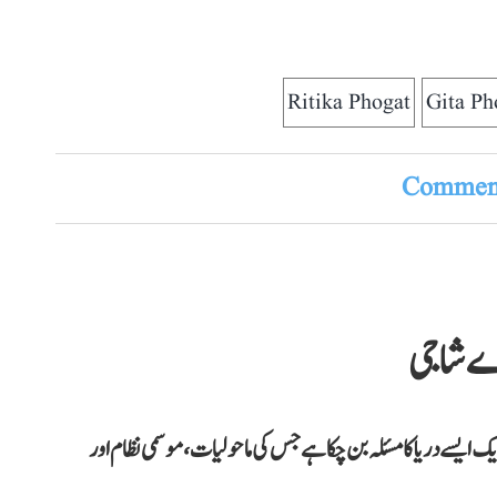
Ritika Phogat
Gita Ph
Comment
اے شاجی
یک ایسے دریا کا مسئلہ بن چکا ہے جس کی ماحولیات، موسمی نظام اور