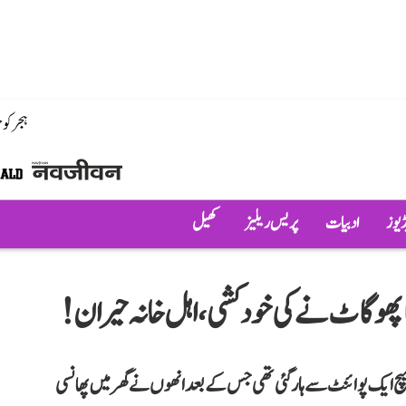
ہجر کو
ڈیوز
ادبیات
پریس ریلیز
کھیل
کا پھوگاٹ نے کی خودکشی، اہل خانہ حیران!
یچ ایک پوائنٹ سے ہار گئی تھی جس کے بعد انھوں نے گھر میں پھانسی