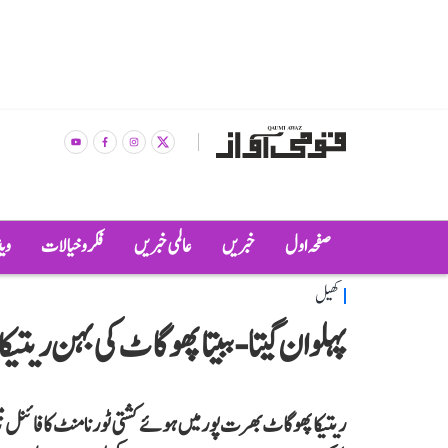
صفحہ اول
خبریں
عالمی خبریں
فکر و خیالات
وی
کھیل
پہلوان گیتا-ببیتا پھوگاٹ کی بہن ریتی
ریتیکا پھوگاٹ بھرت پور میں ہوئے کشتی ٹورنامنٹ کا فائنل م