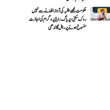
حکومت مجھے طلبہ کی آواز اٹھانے سے نہیں
روک سکتی، پریاگ راج پروگرام کی اجازت
منسوخ ہونے پر راہل گاندھی