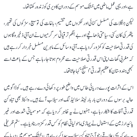
ہے، اور یہی عمل ماضی میں خشک موسم کے دوران کاویری کو زندہ رکھتا تھا۔
لیکن جنگلات کی مسلسل کٹائی اور ٹکڑوں میں تقسیم، باغات کی توسیع، سڑکوں کی تعمیر،
پتھر کی کان کنی، سیاحتی ڈھانچے اور بے ہنگم ترقیاتی سرگرمیوں نے ان آبی ذخیرہ گاہوں
کی قدرتی صلاحیت کو کمزور کر دیا ہے۔ آبی وسائل کے ماہرین مسلسل خبردار کر رہے ہیں
کہ مغربی گھاٹ اپنی اس قدرتی صلاحیت سے محروم ہوتا جا رہا ہے جس کے باعث اسے
کبھی ہندوستان کا عظیم قدرتی ’اسفنج‘ کہا جاتا تھا۔
اس کے اثرات پورے دریائی طاس میں واضح طور پر دکھائی دے رہے ہیں۔ کوڈاگو میں
حالیہ برسوں کے دوران بار بار لینڈ سلائیڈنگ اور سیلاب آئے ہیں۔ وائناڈ بھی تباہ کن
قدرتی آفات کا شکار رہا ہے، جنہوں نے یہ ظاہر کر دیا ہے کہ موسمیاتی شدت اور غیر
پائیدار زمین کے استعمال نے پہاڑی ماحولیاتی نظام کو کس قدر کمزور بنا دیا ہے۔ ستم ظریفی
یہ ہے کہ یہی علاقے، جو آج تباہ کن سیلاب پیدا کر رہے ہیں، خشک موسم میں دریا کے