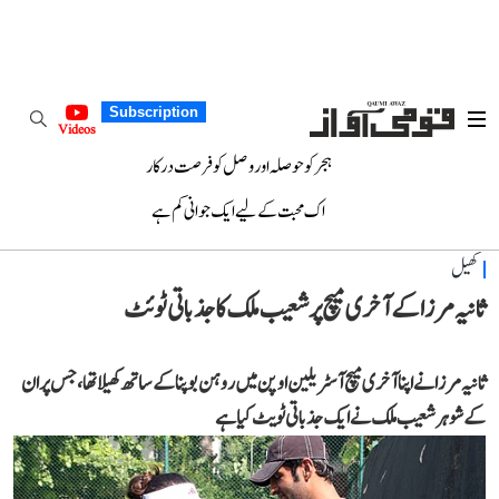
Subscription
Videos
ہجر کو حوصلہ اور وصل کو فرصت درکار
اک محبت کے لیے ایک جوانی کم ہے
کھیل
ثانیہ مرزا کے آخری میچ پر شعیب ملک کا جذباتی ٹوئٹ
ثانیہ مرزا نے اپنا آخری میچ آسٹریلین اوپن میں روہن بوپنا کے ساتھ کھیلا تھا، جس پر ان
کے شوہر شعیب ملک نے ایک جذباتی ٹویٹ کیا ہے