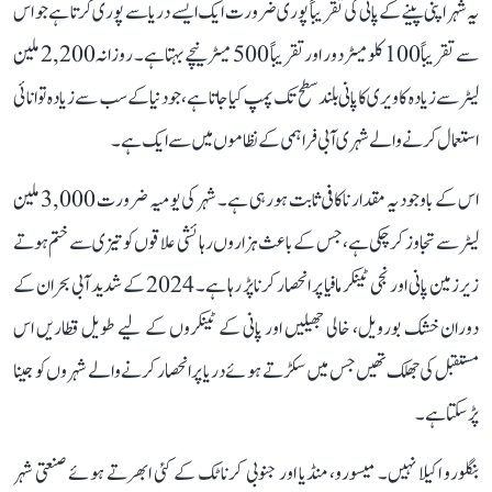
یہ شہر اپنی پینے کے پانی کی تقریباً پوری ضرورت ایک ایسے دریا سے پوری کرتا ہے جو اس
سے تقریباً 100 کلومیٹر دور اور تقریباً 500 میٹر نیچے بہتا ہے۔ روزانہ 2,200 ملین
لیٹر سے زیادہ کاویری کا پانی بلند سطح تک پمپ کیا جاتا ہے، جو دنیا کے سب سے زیادہ توانائی
استعمال کرنے والے شہری آبی فراہمی کے نظاموں میں سے ایک ہے۔
اس کے باوجود یہ مقدار ناکافی ثابت ہو رہی ہے۔ شہر کی یومیہ ضرورت 3,000 ملین
لیٹر سے تجاوز کر چکی ہے، جس کے باعث ہزاروں رہائشی علاقوں کو تیزی سے ختم ہوتے
زیرزمین پانی اور نجی ٹینکر مافیا پر انحصار کرنا پڑ رہا ہے۔ 2024 کے شدید آبی بحران کے
دوران خشک بورویل، خالی جھیلیں اور پانی کے ٹینکروں کے لیے طویل قطاریں اس
مستقبل کی جھلک تھیں جس میں سکڑتے ہوئے دریا پر انحصار کرنے والے شہروں کو جینا
پڑ سکتا ہے۔
بنگلورو اکیلا نہیں۔ میسورو، منڈیا اور جنوبی کرناٹک کے کئی ابھرتے ہوئے صنعتی شہر