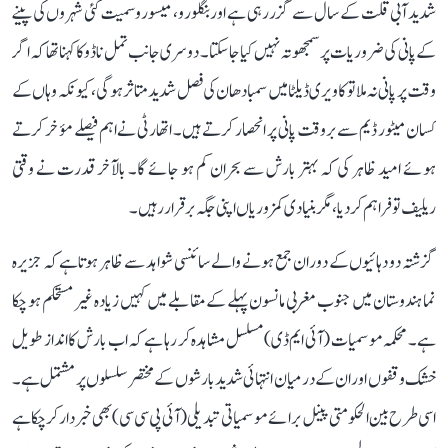
شدید آبی قلت کے سال سے گزر رہی ہے اور بنگلورو، میسورو سمیت کئی شہروں کی پینے
کے پانی کی ضروریات پر سمجھوتہ نہیں کیا جا سکتا۔ دوسری جانب تمل ناڈو کا کہنا تھا کہ اگر
وقت پر پانی نہ ملا تو کاویری ڈیلٹا میں سمبا دھان کی فصل شدید متاثر ہوگی، کیونکہ وہاں کے
کسان میٹور ڈیم سے بروقت پانی پر انحصار کرتے ہیں۔ اتھارٹی نے اہم فیصلے مؤخر کرتے
ہوئے امید ظاہر کی کہ بہتر بارش سے بحران کم ہو جائے گا۔ بالآخر قدرت نے وقتی
ریلیف تو فراہم کر دیا، مگر بنیادی کمزوریاں اپنی جگہ برقرار رہیں۔
گزشتہ دو دہائیوں کے دوران جمع ہونے والے سائنسی شواہد سے ظاہر ہوتا ہے کہ جزیرہ
نما ہندوستان میں جنوب مغربی مانسون پہلے کے مقابلے میں کہیں زیادہ غیر مستحکم ہو چکا
ہے۔ محکمہ موسمیات (آئی ایم ڈی) مسلسل مشاہدہ کر رہا ہے کہ اب بارش کا انداز طویل
خشک وقفوں اور ان کے درمیان انتہائی شدید بارشوں کے مختصر سلسلوں پر مشتمل ہے۔
اسی طرح بین الحکومتی پینل برائے موسمیاتی تبدیلی (آئی پی سی سی) بھی خبردار کر چکا ہے