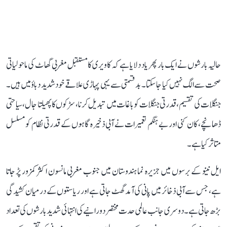
حالیہ بارشوں نے ایک بار پھر یاد دلایا ہے کہ کاویری کا مستقبل مغربی گھاٹ کی ماحولیاتی
صحت سے الگ نہیں کیا جا سکتا۔ بدقسمتی سے یہی پہاڑی علاقے خود شدید دباؤ میں ہیں۔
جنگلات کی تقسیم، قدرتی جنگلات کو باغات میں تبدیل کرنا، سڑکوں کا پھیلتا جال، سیاحتی
ڈھانچے، کان کنی اور بے ہنگم تعمیرات نے آبی ذخیرہ گاہوں کے قدرتی نظام کو مسلسل
متاثر کیا ہے۔
ایل نینو کے برسوں میں جزیرہ نما ہندوستان میں جنوب مغربی مانسون اکثر کمزور پڑ جاتا
ہے، جس سے آبی ذخائر میں پانی کی آمد گھٹ جاتی ہے اور ریاستوں کے درمیان کشیدگی
بڑھ جاتی ہے۔ دوسری جانب عالمی حدت مختصر دورانیے کی انتہائی شدید بارشوں کی تعداد