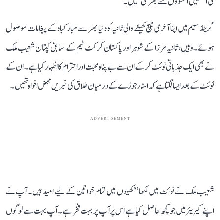
کی آنکھیں آنسوؤں سے بھر گئی تھیں۔
گرینڈ سلیم میں اپنا آخری میچ کھیلنے والی ثانیہ کو دنیا بھر سے مبارکباد کے پیغامات موصول
ہوئے۔ وہیں، ثانیہ مرزا کے شوہر اور پاکستان کرکٹ ٹیم کے سابق کپتان شعیب ملک
نے بھی ایک جذباتی ٹوئٹ کر کے ان سے بے پناہ محبت اور احترام کا اظہار کیا ہے۔ ان کے
ٹوئٹ کے بعد ایسا لگتا ہے کہ اسٹار جوڑے کے درمیان طلاق کی خبریں محض افواہ تھیں۔
ADVERTISEMENT
شعیب ملک نے ٹوئٹ میں لکھا ’’کھیلوں میں تمام خواتین کے لیے امید ہیں۔ آپ نے
اپنے کیریئر میں جو کچھ حاصل کیا ہے اس پر آپ پر بہت فخر ہے۔ آپ بہت سے لوگوں