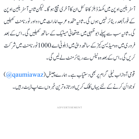
آسٹریلین اوپن میں مکسڈ ڈبلز کا فائنل ان کا آخری میچ ہو گا۔ لیکن ثانیہ آسٹریلین اوپن
کے فوراً بعد ریٹائر نہیں ہوں گی۔ ثانیہ متحدہ عرب امارات میں دو اور ٹورنامنٹ کھیلیں
گی۔ ثانیہ سب سے پہلے ابوظہبی میں بیتھانی میٹیک کے ساتھ کھیلیں گی۔ اس کے بعد
فروری میں وہ میڈیسن کیز کے ساتھ دبئی میں ڈبلو ٹی اے 1000 ٹورنامنٹ میں شرکت
کریں گی۔ اس کے بعد وہ ٹینس سے ریٹائرمنٹ لے لیں گی۔
قومی آواز اب ٹیلی گرام پر بھی دستیاب ہے۔ ہمارے چینل (
qaumiawaz@
)
کو جوائن کرنے کے لئے یہاں کلک کریں اور تازہ ترین خبروں سے اپ ڈیٹ رہیں۔
ADVERTISEMENT