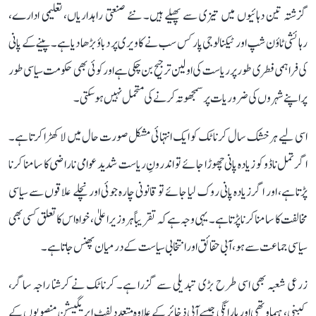
گزشتہ تین دہائیوں میں تیزی سے پھیلے ہیں۔ نئے صنعتی راہداریاں، تعلیمی ادارے،
رہائشی ٹاؤن شپ اور ٹیکنالوجی پارکس سب نے کاویری پر دباؤ بڑھا دیا ہے۔ پینے کے پانی
کی فراہمی فطری طور پر ریاست کی اولین ترجیح بن چکی ہے اور کوئی بھی حکومت سیاسی طور
پر اپنے شہروں کی ضروریات پر سمجھوتہ کرنے کی متحمل نہیں ہو سکتی۔
اسی لیے ہر خشک سال کرناٹک کو ایک انتہائی مشکل صورت حال میں لا کھڑا کرتا ہے۔
اگر تمل ناڈو کو زیادہ پانی چھوڑا جائے تو اندرونِ ریاست شدید عوامی ناراضی کا سامنا کرنا
پڑتا ہے، اور اگر زیادہ پانی روک لیا جائے تو قانونی چارہ جوئی اور نچلے علاقوں سے سیاسی
مخالفت کا سامنا کرنا پڑتا ہے۔ یہی وجہ ہے کہ تقریباً ہر وزیر اعلیٰ، خواہ اس کا تعلق کسی بھی
سیاسی جماعت سے ہو، آبی حقائق اور انتخابی سیاست کے درمیان پھنس جاتا ہے۔
زرعی شعبہ بھی اسی طرح بڑی تبدیلی سے گزرا ہے۔ کرناٹک نے کرشنا راجہ ساگر،
کبنی، ہیماوتھی اور ہارانگی جیسے آبی ذخائر کے علاوہ متعدد لفٹ ایریگیشن منصوبوں کے