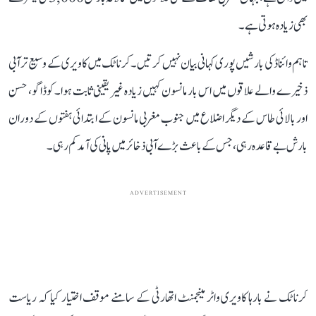
بھی زیادہ ہوتی ہے۔
تاہم وائناڈ کی بارشیں پوری کہانی بیان نہیں کرتیں۔ کرناٹک میں کاویری کے وسیع تر آبی
ذخیرے والے علاقوں میں اس بار مانسون کہیں زیادہ غیر یقینی ثابت ہوا۔ کوڈاگو، حسن
اور بالائی طاس کے دیگر اضلاع میں جنوب مغربی مانسون کے ابتدائی ہفتوں کے دوران
بارش بے قاعدہ رہی، جس کے باعث بڑے آبی ذخائر میں پانی کی آمد کم رہی۔
ADVERTISEMENT
کرناٹک نے بارہا کاویری واٹر مینجمنٹ اتھارٹی کے سامنے موقف اختیار کیا کہ ریاست