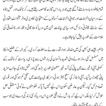
طویل وقفے کے بعد کاویری ایک بار پھر جنوبی ہند کی سیاست کے مرکز میں ہے اور وہی
تمام پہلو دوبارہ سامنے آ گئے ہیں جو ہر بار اس تنازعہ کا حصہ بنتے ہیں۔ کرناٹک اور تمل ناڈو
کے درمیان الزامات اور جوابی الزامات، کسانوں کے احتجاج، کاویری واٹر مینجمنٹ اتھارٹی
کے سامنے قانونی دلائل اور سیاسی بیانات جن میں دریا کو علاقائی وقار اور ناانصافی کی
علامت کے طور پر پیش کیا جاتا ہے۔
تاہم، جیسے ہی کشیدگی میں اضافہ ہوا، قدرت نے مداخلت کر دی۔ کیرالہ کے ضلع وائناڈ
میں مسلسل کئی روز ہونے والی شدید مانسون کی بارشوں سے پڑوسی ریاست کرناٹک کے
کبنی آبی ذخیرے میں پانی کی آمد غیر معمولی طور پر بڑھ گئی اور تمل ناڈو کی جانب مزید
پانی چھوڑ دیا گیا۔ آبی ذخائر کی سطح بہتر ہوئی، سرکاری بیانات میں تلخی کم ہو گئی اور فوری
تصادم ٹل گیا۔ لیکن یہ عارضی سکون اس لیے نہیں آیا کہ حکومتوں نے کوئی مستقل حل
تلاش کر لیا، بلکہ اس لیے کہ بارش نے وقتی طور پر اس دریا کو نئی زندگی دے دی جو سب
کے ہاتھ سے پھسلتا جا رہا تھا۔