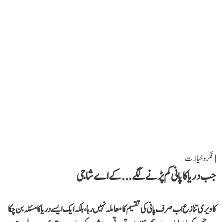
فکر و خیالات
جب دریا کا پانی کم پڑنے لگے...کے اے شاجی
کاویری تنازع اب صرف پانی کی تقسیم کا معاملہ نہیں رہا، بلکہ ایک ایسے دریا کا مسئلہ بن چکا