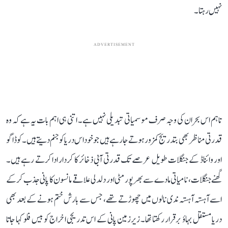
نہیں رہتا۔
ADVERTISEMENT
تاہم اس بحران کی وجہ صرف موسمیاتی تبدیلی نہیں ہے۔ اتنی ہی اہم بات یہ ہے کہ وہ
قدرتی مناظر بھی بتدریج کمزور ہوتے جا رہے ہیں جو خود اس دریا کو جنم دیتے ہیں۔ کوڈاگو
اور وائناڈ کے جنگلات طویل عرصے تک قدرتی آبی ذخائر کا کردار ادا کرتے رہے ہیں۔
گھنے جنگلات، نامیاتی مادے سے بھرپور مٹی اور دلدلی علاقے مانسون کا پانی جذب کر کے
اسے آہستہ آہستہ ندی نالوں میں چھوڑتے تھے، جس سے بارش ختم ہونے کے بعد بھی
دریا مستقل بہاؤ برقرار رکھتا تھا۔ زیرزمین پانی کے اس تدریجی اخراج کو بیس فلو کہا جاتا