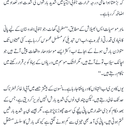
کہ بڑھتا ہوا عالمی درجہ حرارت جنوبی ایشیا میں شدید بارشوں کی شدت اور تعداد میں
اضافہ کر رہا ہے۔
ماہر موسمیات ایس ابھیلاش کے مطابق، ’’مغربی گھاٹ، جو جنوبی ہندوستان کے لیے پانی
کا بنیادی قدرتی ذخیرہ ہے، اب اس تبدیلی کو مسلسل محسوس کر رہا ہے۔ کئی مہینوں تک
متوازن بارش ہونے کے بجائے اب اکثر ایسے موسلادھار واقعات پیش آتے ہیں جو
اچانک سیلاب تو لے آتے ہیں، مگر خشک موسم میں دریاؤں کے بہاؤ کو برقرار رکھنے میں
ناکام رہتے ہیں۔‘‘
یوں کاویری اب انتہاؤں کا دریا بنتا جا رہا ہے۔ مانسون کے بیشتر حصے میں آبی ذخائر خطرناک
حد تک خالی رہتے ہیں، لیکن چند ہی دنوں کی شدید بارش انہیں لبریز کر دیتی ہے، جس کے
بعد حکام کو بڑی مقدار میں پانی نیچے کی سمت چھوڑنا پڑتا ہے۔ مگر جیسے ہی یہ شدید بارشیں
ختم ہوتی ہیں، پانی کی آمد بھی تیزی سے کم ہونے لگتی ہے کیونکہ بارش کا سلسلہ مستقل