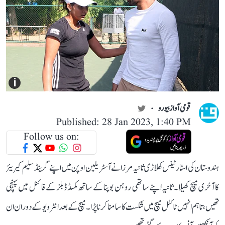
i
قومی آواز بیورو
Published: 28 Jan 2023, 1:40 PM
Follow us on:
ہندوستان کی اسٹار ٹینس کھلاڑی ثانیہ مرزا نے آسٹریلین اوپن میں اپنے گرینڈ سلیم کیریئر
کا آخری میچ کھیلا۔ ثانیہ اپنے ساتھی روہن بوپنا کے ساتھ مکسڈ ڈبلز کے فائنل میں پہنچی
تھیں، تاہم انہیں ٹائٹل میچ میں شکست کا سامنا کرنا پڑا۔ میچ کے بعد انٹرویو کے دوران ان