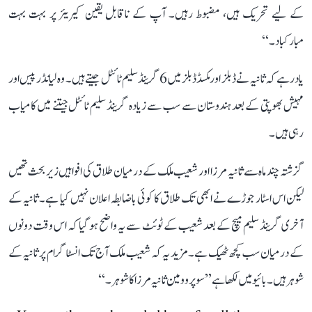
کے لیے تحریک ہیں، مضبوط رہیں۔ آپ کے ناقابل یقین کیریئر پر بہت بہت
مبارکباد۔‘‘
یاد رہے کہ ثانیہ نے ڈبلز اور مکسڈ ڈبلز میں 6 گرینڈ سلیم ٹائٹل جیتے ہیں۔ وہ لیانڈر پیس اور
مہیش بھوپتی کے بعد ہندوستان سے سب سے زیادہ گرینڈ سلیم ٹائٹل جیتنے میں کامیاب
رہی ہیں۔
گزشتہ چند ماہ سے ثانیہ مرزا اور شعیب ملک کے درمیان طلاق کی افواہیں زیر بحث تھیں
لیکن اس اسٹار جوڑے نے ابھی تک طلاق کا کوئی باضابطہ اعلان نہیں کیا ہے۔ ثانیہ کے
آخری گرینڈ سلیم میچ کے بعد شعیب کے ٹوئٹ سے یہ واضح ہو گیا کہ اس وقت دونوں
کے درمیان سب کچھ ٹھیک ہے۔ مزید یہ کہ شعیب ملک آج تک انسٹاگرام پر ثانیہ کے
شوہر ہیں۔ بائیو میں لکھا ہے ’’سوپر وومین ثانیہ مرزا کا شوہر۔‘‘