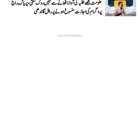
حکومت مجھے طلبہ کی آواز اٹھانے سے نہیں روک سکتی، پریاگ راج
پروگرام کی اجازت منسوخ ہونے پر راہل گاندھی
ADVERTISEMENT