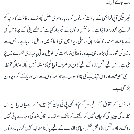
دب جاتے ہیں۔
غیر یقینی آبی فراہمی کے باعث کسانوں کو بارہا دوسری فصل چھوڑنے یا کاشت کا رقبہ کم
کرنے پر مجبور ہونا پڑا ہے۔ سائنس دانوں نے خبردار کیا ہے کہ میٹھے پانی کے بہاؤ میں کمی
کے باعث سمندر کا کھارا پانی ساحلی زیرزمین آبی ذخائر میں داخل ہو رہا ہے، جس سے
زمین کی شوریدگی بڑھ رہی ہے اور ڈیلٹا کی زراعت کی طویل مدتی پائیداری خطرے میں پڑ
گئی ہے۔ اس لیے تمل ناڈو کے لیے کاویری صرف آبپاشی کا مسئلہ نہیں، بلکہ غذائی تحفظ،
دیہی معیشت اور اس تہذیب کی بقا کا سوال ہے جو صدیوں سے اس دریا کے گرد پروان
چڑھی ہے۔
کسانوں کے حقوق کے لیے سرگرم کارکن پی ٹی جان کہتے ہیں، ’’سادہ سیاسی بیانیے اس
تنازعہ کی پیچیدگی کو بیان نہیں کر سکتے۔ کرناٹک صرف علاقائی ضد کی وجہ سے پانی نہیں
روک رہا اور تمل ناڈو بھی محض سیاسی فائدے کے لیے پانی کا مطالبہ نہیں کر رہا۔ دونوں