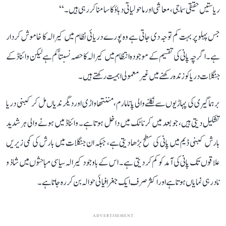
ریاستیں حقیقی سماجی، معاشی اور ماحولیاتی دباؤ کا سامنا کر رہی ہیں۔‘‘
جس پہلو پر بہت کم توجہ دی جاتی ہے وہ پورے دریائی نظام میں کیرالہ کا خاموش کردار
ہے۔ اگرچہ پانی کی تقسیم کے موجودہ انتظام میں کیرالہ کا حصہ نسبتاً کم ہے لیکن وائناڈ کے
جنگلات دریا کو زندہ رکھنے میں غیر معمولی اہمیت رکھتے ہیں۔
برہماگیری کی پہاڑیوں سے نکلنے والی پانامارم، مننتھاواڑی اور دیگر ندیاں مل کر کبنی دریا
تشکیل دیتی ہیں، جو بعد میں کرناٹک میں داخل ہوتا ہے۔ وائناڈ میں ہونے والی ہر شدید
بارش کبنی ڈیم میں پانی کی سطح بڑھا دیتی ہے، جبکہ ان جنگلات میں بارش کی کمی زیریں
علاقوں تک پانی کی آمد کو کم کر دیتی ہے۔ اس کے باوجود کیرالہ سیاسی مباحثوں میں شاذ و
نادر ہی نمایاں ہوتا ہے اور اکثر صرف ایک جغرافیائی حوالہ بن کر رہ جاتا ہے۔
ADVERTISEMENT