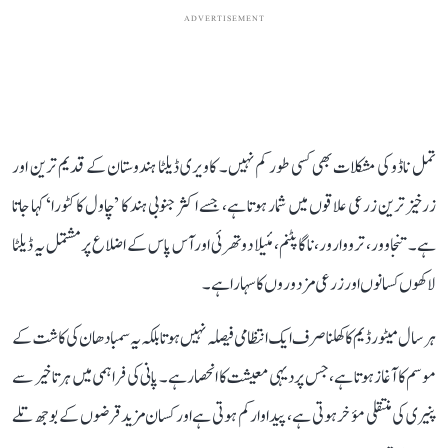
ADVERTISEMENT
تمل ناڈو کی مشکلات بھی کسی طور کم نہیں۔ کاویری ڈیلٹا ہندوستان کے قدیم ترین اور
زرخیز ترین زرعی علاقوں میں شمار ہوتا ہے، جسے اکثر جنوبی ہند کا ’چاول کا کٹورا‘ کہا جاتا
ہے۔ تنجاوور، ترووارور، ناگاپٹنم، مئیلا دوتھرئی اور آس پاس کے اضلاع پر مشتمل یہ ڈیلٹا
لاکھوں کسانوں اور زرعی مزدوروں کا سہارا ہے۔
ہر سال میٹور ڈیم کا کھلنا صرف ایک انتظامی فیصلہ نہیں ہوتا بلکہ یہ سمبا دھان کی کاشت کے
موسم کا آغاز ہوتا ہے، جس پر دیہی معیشت کا انحصار ہے۔ پانی کی فراہمی میں ہر تاخیر سے
پنیری کی منتقلی مؤخر ہوتی ہے، پیداوار کم ہوتی ہے اور کسان مزید قرضوں کے بوجھ تلے