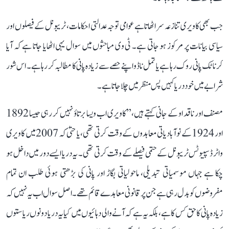
جب بھی کاویری تنازعہ سر اٹھاتا ہے عوامی توجہ عدالتی احکامات، ٹریبونل کے فیصلوں اور
سیاسی بیانات پر مرکوز ہو جاتی ہے۔ ٹی وی مباحثوں میں سوال یہی اٹھایا جاتا ہے کہ آیا
کرناٹک پانی روک رہا ہے یا تمل ناڈو اپنے حصے سے زیادہ پانی کا مطالبہ کر رہا ہے۔ اس شور
شرابے میں خود دریا کہیں پس منظر میں چلا جاتا ہے۔
مصنف اور ناقد او کے جانی کہتے ہیں، ’’کاویری اب ویسا برتاؤ نہیں کر رہی جیسا 1892
اور 1924 کے نوآبادیاتی معاہدوں کے وقت کرتی تھی، یا حتیٰ کہ 2007 میں کاویری
واٹر ڈسپیوٹس ٹریبونل کے حتمی فیصلے کے وقت کرتی تھی۔ یہ دریا ایسے دور میں داخل ہو
چکا ہے جہاں موسمیاتی تبدیلی، ماحولیاتی بگاڑ اور پانی کی بڑھتی ہوئی طلب ان تمام
مفروضوں کو بدل رہی ہے جن پر قانونی معاہدے قائم تھے۔ اصل سوال اب یہ نہیں کہ
زیادہ پانی کا حق کس کا ہے، بلکہ یہ ہے کہ آنے والی دہائیوں میں کیا یہ دریا دونوں ریاستوں