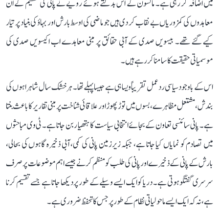
میں اضافہ کر رہی ہے۔ مانسون کے اس بدلتے ہوئے رویے نے پانی کی تقسیم کے ان
معاہدوں کی کمزوریاں بے نقاب کر دی ہیں جو ماضی کی اوسط بارش اور بہاؤ کی بنیاد پر تیار
کیے گئے تھے۔ بیسویں صدی کے آبی حقائق پر مبنی معاہدے اب اکیسویں صدی کی
موسمیاتی حقیقت کا سامنا کر رہے ہیں۔
اس کے باوجود سیاسی ردعمل تقریباً ویسا ہی ہے جیسا پہلے تھا۔ ہر خشک سال شاہراہوں کی
بندش، مشتعل مظاہرے، بسوں میں توڑ پھوڑ اور علاقائی شناخت پر مبنی تقاریر کا باعث بنتا
ہے۔ پانی سائنسی تعاون کے بجائے انتخابی سیاست کا ہتھیار بن جاتا ہے۔ ٹی وی مباحثوں
میں تصادم کو نمایاں کیا جاتا ہے، جبکہ زیرزمین پانی کی کمی، آبی ذخیرہ گاہوں کی بحالی،
بارش کے پانی کے ذخیرے اور پانی کی طلب کو منظم کرنے جیسے اہم موضوعات پر صرف
سرسری گفتگو ہوتی ہے۔ دریا کو ایک ایسے وسیلے کے طور پر دیکھا جاتا ہے جسے تقسیم کرنا
ہے، نہ کہ ایک ایسے ماحولیاتی نظام کے طور پر جس کا تحفظ ضروری ہے۔