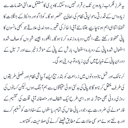
یہ طرزِ فکر اب زیادہ دیر تک برقرار نہیں رہ سکتا۔ کاویری کا مستقبل عدالتی مقدمات سے
زیادہ اس کے قدرتی ماحولیاتی نظام کی بحالی پر منحصر ہوگا۔ کوڈاگو اور وائناڈ کے جنگلات کا
تحفظ اتنا ہی اہم ہونا چاہیے جتنا نئے آبی ذخائر کی تعمیر۔ وہ دلدلی علاقے جو کبھی مانسون کا
پانی محفوظ رکھتے تھے، انہیں دوبارہ زندہ کرنا ہوگا۔ بنگلورو جیسے شہروں کو صاف شدہ
استعمال شدہ پانی کے دوبارہ استعمال، بارش کے پانی کے مؤثر ذخیرے اور ترسیل کے
دوران پانی کے ضیاع میں کمی پر زیادہ توجہ دینی ہوگی۔
کرناٹک اور تمل ناڈو دونوں میں زراعت کو بتدریج ایسے آبپاشی نظام اور فصلی طریقوں
کی طرف منتقل کرنا ہوگا جو پانی کی بدلتی ہوئی حقیقتوں سے ہم آہنگ ہوں، لیکن کسانوں کی
روزی روٹی بھی متاثر نہ ہو۔ اسی طرح ایک شفاف اور منصفانہ آبی قلت کی تقسیم کے
فارمولے کی ضرورت ہے، جو دریائی طاس کی تمام ریاستوں کے مفادات کو تسلیم کرے
اور بدلتے ہوئے موسمی حالات کے مطابق فیصلے کرنے کی صلاحیت رکھتا ہو۔