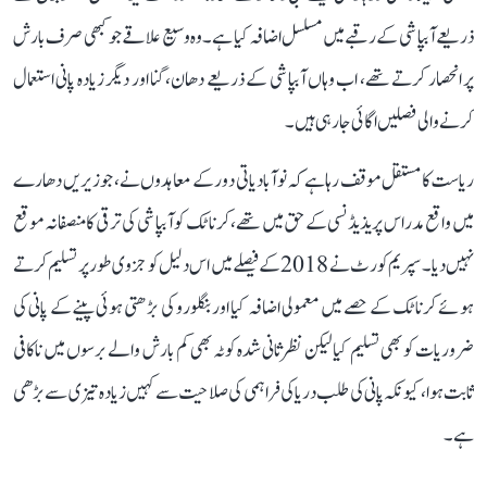
ذریعے آبپاشی کے رقبے میں مسلسل اضافہ کیا ہے۔ وہ وسیع علاقے جو کبھی صرف بارش
پر انحصار کرتے تھے، اب وہاں آبپاشی کے ذریعے دھان، گنا اور دیگر زیادہ پانی استعمال
کرنے والی فصلیں اگائی جا رہی ہیں۔
ریاست کا مستقل موقف رہا ہے کہ نوآبادیاتی دور کے معاہدوں نے، جو زیریں دھارے
میں واقع مدراس پریذیڈنسی کے حق میں تھے، کرناٹک کو آبپاشی کی ترقی کا منصفانہ موقع
نہیں دیا۔ سپریم کورٹ نے 2018 کے فیصلے میں اس دلیل کو جزوی طور پر تسلیم کرتے
ہوئے کرناٹک کے حصے میں معمولی اضافہ کیا اور بنگلورو کی بڑھتی ہوئی پینے کے پانی کی
ضروریات کو بھی تسلیم کیا لیکن نظرثانی شدہ کوٹہ بھی کم بارش والے برسوں میں ناکافی
ثابت ہوا، کیونکہ پانی کی طلب دریا کی فراہمی کی صلاحیت سے کہیں زیادہ تیزی سے بڑھی
ہے۔