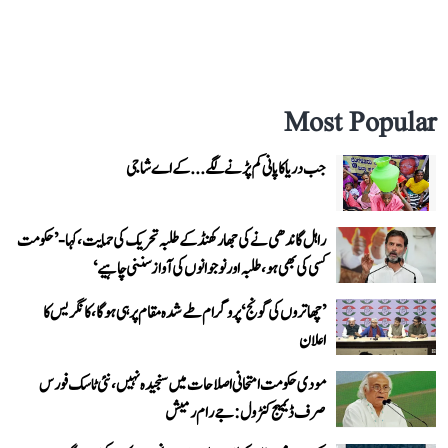
Most Popular
جب دریا کا پانی کم پڑنے لگے...کے اے شاجی
راہل گاندھی نے کی جھارکھنڈ کے طلبہ تحریک کی حمایت، کہا- ’حکومت
کسی کی بھی ہو، طلبہ اور نوجوانوں کی آواز سننی چاہیے‘
’چھاتروں کی گونج‘ پروگرام طے شدہ مقام پر ہی ہوگا، کانگریس کا
اعلان
مودی حکومت امتحانی اصلاحات میں سنجیدہ نہیں، نئی ٹاسک فورس
صرف ڈیمیج کنٹرول: جے رام رمیش