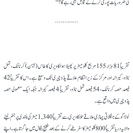
کی ضروریات پوری کرنے کے قابل بھی رہے گا؟‘‘
ADVERTISEMENT
تقریباً 81 ہزار 155 مربع کلومیٹر پر پھیلا ہوا کاویری کا طاس (بیسن) کرناٹک، تمل
ناڈو، کیرالہ اور مرکز کے زیر انتظام علاقے پڈوچیری تک وسیع ہے۔ اس کا تقریباً 42
فیصد حصہ کرناٹک، 54 فیصد تمل ناڈو، تقریباً 4 فیصد کیرالہ جبکہ ایک معمولی حصہ
پڈوچیری میں واقع ہے۔
کوڈاگو کے جنگلاتی پہاڑی علاقے تلاکاویری سے تقریباً 1,340 میٹر کی بلندی پر جنم لینے
والا یہ دریا تقریباً 800 کلومیٹر کا سفر طے کرنے کے بعد خلیجِ بنگال میں جا گرتا ہے۔ اپنے