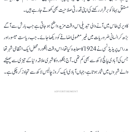
مستقل بہاؤ کو برقرار رکھنے کی اپنی قدرتی صلاحیت بھی کھوتے جا رہے ہیں۔
کاویری طاس میں آنے والی تبدیلی اس وقت مزید واضح ہو جاتی ہے جب بارش سے آگے
بڑھ کر انسانی ضروریات میں غیر معمولی اضافے کو دیکھا جائے۔ جب ریاست میسور اور
مدراس پریذیڈنسی نے 1924 کا معاہدہ کیا تھا، اس وقت بنگلورو محض ایک انتظامی شہر تھا
جس کی آبادی پانچ لاکھ سے بھی کم تھی۔ آج بنگلورو کا شہری علاقہ دنیا کے تیزی سے پھیلنے
والے شہروں میں شمار ہوتا ہے، جہاں آبادی ایک کروڑ چالیس لاکھ سے تجاوز کر چکی ہے۔
ADVERTISEMENT