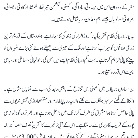
سفر کے دوران اس میں ہیماوتی، ہارانگی، کبنی، لکشمن تیرتھا، شمشا، ارکاوتی، بھوانی،
امراوتی اور نویال جیسے اہم معاون دریا شامل ہوتے ہیں۔
یہ پورا دریائی نظام تقریباً چار کروڑ افراد کی زندگی کا سہارا ہے، ہندوستان کے قدیم ترین
زرعی علاقوں کو سیراب کرتا ہے اور ملک کے تیزی سے پھیلتے ہوئے کئی بڑے شہروں کو
پینے کا پانی فراہم کرتا ہے۔ بہت کم دریائی نظام ایسے ہیں جن کی ماحولیاتی، معاشی اور سیاسی
اہمیت اس قدر وسیع ہو۔
ان معاون دریاؤں میں کبنی اس تنازع کے باہمی ربط کی سب سے نمایاں مثال ہے۔
وائناڈ کے گھنے سرسبز جنگلات سے نکلنے والا یہ دریا پانامارم اور مننتھاواڑی جیسی ندیوں سے
پانی حاصل کرتا ہوا مشرق کی طرف کرناٹک میں داخل ہوتا ہے اور پھر تروماکودالو نرسی
پورہ کے قریب کاویری سے جا ملتا ہے۔ اس کے آبی ذخیرے کا تقریباً نصف حصہ کیرالہ
میں واقع ہے، جہاں مغربی گھاٹ کے کئی علاقوں میں سالانہ بارش 3,000 ملی میٹر سے