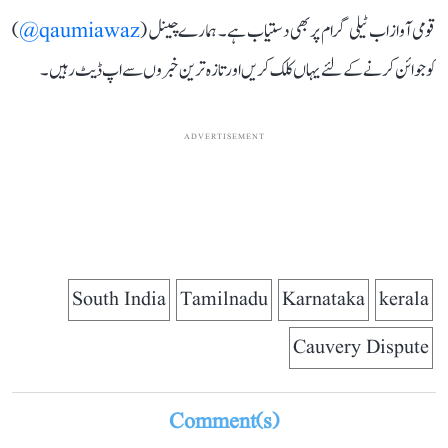
قومی آواز اب ٹیلی گرام پر بھی دستیاب ہے۔ ہمارے چینل (
qaumiawaz@
)
کو جوائن کرنے کے لئے یہاں کلک کریں اور تازہ ترین خبروں سے اپ ڈیٹ رہیں۔
ADVERTISEMENT
South India
Tamilnadu
Karnataka
kerala
Cauvery Dispute
Comment(s)