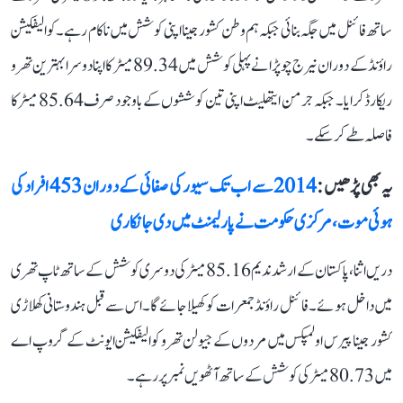
ساتھ فائنل میں جگہ بنائی جبکہ ہم وطن کشور جینا اپنی کوشش میں ناکام رہے۔ کوالیفکیشن
راؤنڈ کے دوران نیرج چوپڑا نے پہلی کوشش میں 89.34 میٹر کا اپنا دوسرا بہترین تھرو
ریکارڈ کرایا۔ جبکہ جرمن ایتھلیٹ اپنی تین کوششوں کے باوجود صرف 85.64 میٹر کا
فاصلہ طے کر سکے۔
یہ بھی پڑھیں :
2014 سے اب تک سیور کی صفائی کے دوران 453 افراد کی
ہوئی موت، مرکزی حکومت نے پارلیمنٹ میں دی جانکاری
دریں اثنا، پاکستان کے ارشد ندیم 85.16 میٹر کی دوسری کوشش کے ساتھ ٹاپ تھری
میں داخل ہوئے۔ فائنل راؤنڈ جمعرات کو کھیلا جائے گا۔ اس سے قبل ہندوستانی کھلاڑی
کشور جینا پیرس اولمپکس میں مردوں کے جیولن تھرو کوالیفکیشن ایونٹ کے گروپ اے
میں 80.73 میٹر کی کوشش کے ساتھ آٹھویں نمبر پر رہے۔