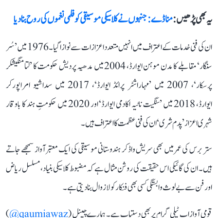
یہ بھی پڑھیں :
منا ڈے: جنہوں نے کلاسیکی موسیقی کو فلمی نغموں کی روح بنا دیا
ان کی فنی خدمات کے اعتراف میں انہیں متعدد اعزازات سے نوازا گیا۔ 1976 میں ’سُر
سنگار‘ مقابلے کا مدن موہن ایوارڈ، 2004 میں مدھیہ پردیش حکومت کا ’لتا منگیشکر
پرسکار‘، 2007 میں ’مہاراشٹر پرائڈ ایوارڈ‘، 2017 میں سداشیو امراپورکر
ایوارڈ، 2018 میں ’سنگیت ناٹیہ اکادمی ایوارڈ‘ اور 2020 میں حکومتِ ہند کا باوقار
شہری اعزاز ’پدم شری‘ ان کی فنی عظمت کا اعتراف ہیں۔
ستر برس کی عمر میں بھی سریش واڈکر ہندوستانی موسیقی کی ایک معتبر آواز سمجھے جاتے
ہیں۔ ان کی گائیکی اس حقیقت کی روشن مثال ہے کہ مضبوط کلاسیکی بنیاد، مسلسل ریاض
اور فن سے بے لوث وابستگی کسی بھی فنکار کو لازوال بنا دیتی ہے۔
قومی آواز اب ٹیلی گرام پر بھی دستیاب ہے۔ ہمارے چینل (
qaumiawaz@
)