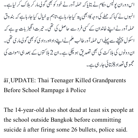
اس دوران پولیس حکام نے بتایا کہ حملہ آور نے خود کو بھی گولی مار کر ہلاک کر لیا ہے۔
انہوں نے کہا کہ حملے کی وجہ کا ابھی پتہ کیا جا رہا ہے، تاہم یہ خیال کیا جا رہا ہے کہ بندوق
حملہ آور نے اپنے خاندان کے کسی فرد سے حاصل کی تھی۔ حیرت انگیز بات یہ ہے کہ
اسکول پہنچنے سے پہلے اس حملہ آور طالب علم نے اپنے دادا اور دادی کو بھی گولی ماری تھی۔
ان دونوں کی ہلاکت کی بھی تصدیق ہو چکی ہے۔ ان 2 ہلاکتوں کے بعد ہی اموات کی
مجموعی تعداد 8 بتائی جا رہی ہے۔
âï¸UPDATE: Thai Teenager Killed Grandparents
Before School Rampage â Police
The 14-year-old also shot dead at least six people at
the school outside Bangkok before committing
suicide â after firing some 26 bullets, police said.