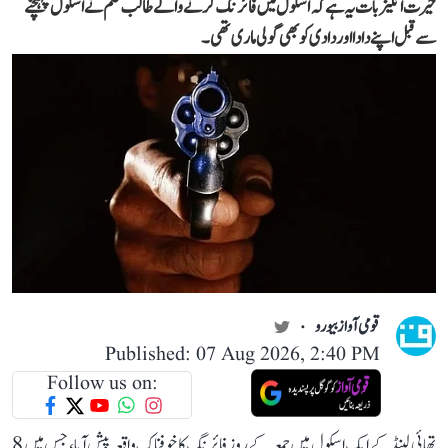
حیرت انگیز بات یہ ہے کہ اسکول میں فائرنگ کرنے والے طالب علم نے اسکول پہنچنے
سے قبل اپنے دادا اور دادی کو بھی گولی ماری تھی۔
قومی آواز بیورو
Published: 07 Aug 2026, 2:40 PM
Follow us on:
تھائی لینڈ کے ایک اسکول میں جمعہ کے روز فائرنگ کا خوفناک واقعہ پیش آیا، جس میں 8