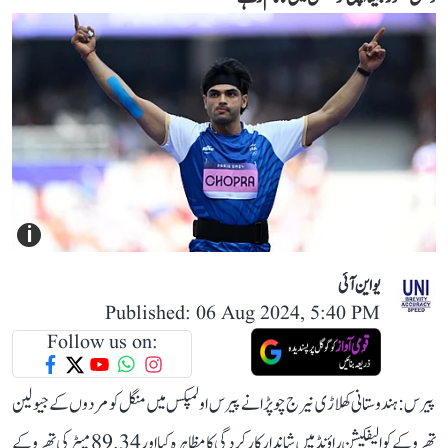
i
یو این آئی
Published: 06 Aug 2024, 5:40 PM
Follow us on:
پیرس: ہندوستانی کھلاڑی نیرج چوپڑا نے پیرس اولمپکس میں منگل کو مردوں کے جیولین
تھرو کے کوالیفکیشن راؤنڈ میں شاندار کارکردگی کا مظاہرہ کیا اور 89.34 میٹر کی تھرو کے