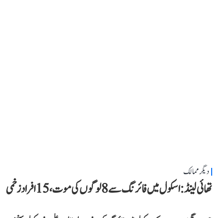
دیگر ممالک
تھائی لینڈ: اسکول میں فائرنگ سے 8 لوگوں کی موت، 15 افراد زخمی