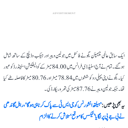
ADVERTISEMENT
ایک سابق عالمی چیمپئن یگو نے فائنل میں جولین ویبر اور جیکب وڈلیچ کے ساتھ شامل
ہوگئے۔ تمام نے آج اسٹیڈ ڈی فرانس میں 84.00 میٹر کے کوالیفکیشن اسٹینڈرڈ کو عبور
کیا۔ یگو نے اپنی پہلی دو کوششوں میں 78.84 میٹر اور 80.76 میٹر کا فاصلہ طے کیا
تھا۔ جبکہ جولین ویبر نے 87.76 میٹر کی تھرو ریکارڈ کی۔
یہ بھی پڑھیں :
’ہیلتھ انشورنس کو جی ایس ٹی سے پاک کرنا ہی ہوگا‘، راہل گاندھی
نے بی جے پی پر لگایا ’ٹیکس کا موقع‘ تلاش کرنے کا الزام