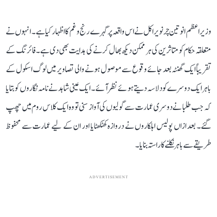
وزیر اعظم انوتین چرنویراکل نے اس واقعہ پر گہرے رنج و غم کا اظہار کیا ہے۔ انہوں نے
متعلقہ حکام کو متاثرین کی ہر ممکن دیکھ بھال کرنے کی ہدایت بھی دی ہے۔ فائرنگ کے
تقریباً ایک گھنٹہ بعد جائے وقوع سے موصول ہونے والی تصاویر میں لوگ اسکول کے
باہر ایک دوسرے کو دلاسہ دیتے ہوئے نظر آئے۔ ایک عینی شاہد نے نامہ نگاروں کو بتایا
کہ جب طلبا نے دوسری عمارت سے گولیوں کی آواز سنی تو وہ ایک کلاس روم میں چھپ
گئے۔ بعد ازاں پولیس اہلکاروں نے دروازہ کھٹکھٹایا اور ان کے لیے عمارت سے محفوظ
طریقے سے باہر نکلنے کا راستہ بنایا۔
ADVERTISEMENT