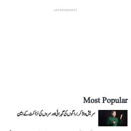
ADVERTISEMENT
Most Popular
سریش واڈکر: راگوں کی گہرائی اور سروں کی نزاکت کے امین