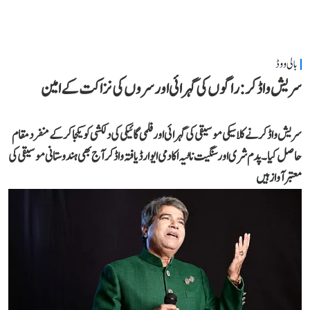
بالی ووڈ
سریش واڈکر: راگوں کی گہرائی اور سروں کی نزاکت کے امین
سریش واڈکر نے کلاسیکی موسیقی کی گہرائی اور فلمی گائیکی کی دلکشی کو یکجا کر کے منفرد مقام
حاصل کیا۔ پدم شری اور سنگیت ناٹیہ اکادمی ایوارڈ یافتہ واڈکر آج بھی ہندوستانی موسیقی کی
معتبر آواز ہیں