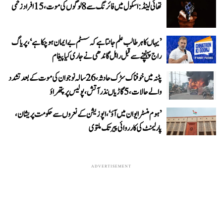
تھائی لینڈ: اسکول میں فائرنگ سے 8 لوگوں کی موت، 15 افراد زخمی
’یہاں کا ہر طالب علم جانتا ہے کہ سسٹم بے ایمان ہو چکا ہے‘، پریاگ
راج پہنچنے سے قبل راہل گاندھی نے جاری کیا پیغام
پٹنہ میں خوفناک سڑک حادثہ، 26 سالہ نوجوان کی موت کے بعد تشدد
والے حالات، 5 گاڑیاں نذر آتش، پولیس پر پتھراؤ
’ہوم منسٹر ایوان میں آؤ‘، اپوزیشن کے نعروں سے حکومت پریشان،
پارلیمنٹ کی کارروائی پیر تک ملتوی
ADVERTISEMENT