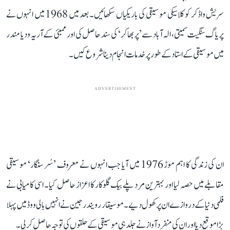
سریش واڈکر کو کلاسیکی موسیقی کی باریکیاں سکھائیں۔ بعد میں 1968 میں انہوں نے
پریاگ سنگیت سمیتی، الہ آباد سے ’پربھاکر‘ کی سند حاصل کی اور ممبئی کے آریہ ودیا مندر
میں موسیقی کے استاد کے طور پر خدمات انجام دینا شروع کیں۔
ADVERTISEMENT
ان کی زندگی کا اہم موڑ 1976 میں آیا جب انہوں نے معروف ’سُر سنگار‘ موسیقی
مقابلے میں حصہ لیا اور بہترین مرد پلے بیک گلوکار کا اعزاز حاصل کیا۔ اسی کامیابی نے
فلمی دنیا کے دروازے ان پر کھول دیے۔ موسیقار رویندر جین نے انہیں بالی ووڈ میں پہلا
بڑا موقع دیا اور ان کی منفرد آواز نے جلد ہی موسیقی کے حلقوں کی توجہ حاصل کر لی۔