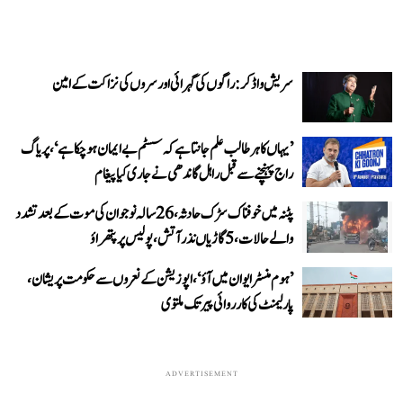
سریش واڈکر: راگوں کی گہرائی اور سروں کی نزاکت کے امین
’یہاں کا ہر طالب علم جانتا ہے کہ سسٹم بے ایمان ہو چکا ہے‘، پریاگ
راج پہنچنے سے قبل راہل گاندھی نے جاری کیا پیغام
پٹنہ میں خوفناک سڑک حادثہ، 26 سالہ نوجوان کی موت کے بعد تشدد
والے حالات، 5 گاڑیاں نذر آتش، پولیس پر پتھراؤ
’ہوم منسٹر ایوان میں آؤ‘، اپوزیشن کے نعروں سے حکومت پریشان،
پارلیمنٹ کی کارروائی پیر تک ملتوی
ADVERTISEMENT