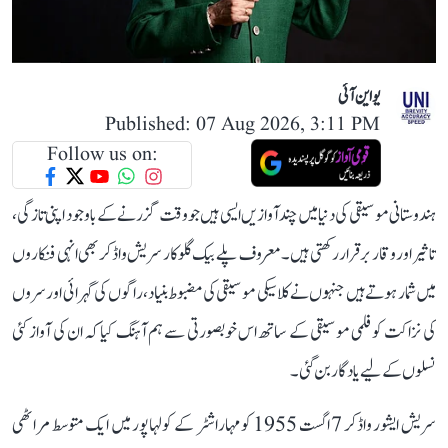
یو این آئی
Published: 07 Aug 2026, 3:11 PM
Follow us on:
ہندوستانی موسیقی کی دنیا میں چند آوازیں ایسی ہیں جو وقت گزرنے کے باوجود اپنی تازگی،
تاثیر اور وقار برقرار رکھتی ہیں۔ معروف پلے بیک گلوکار سریش واڈکر بھی انہی فنکاروں
میں شمار ہوتے ہیں جنہوں نے کلاسیکی موسیقی کی مضبوط بنیاد، راگوں کی گہرائی اور سروں
کی نزاکت کو فلمی موسیقی کے ساتھ اس خوبصورتی سے ہم آہنگ کیا کہ ان کی آواز کئی
نسلوں کے لیے یادگار بن گئی۔
سریش ایشور واڈکر 7 اگست 1955 کو مہاراشٹر کے کولہاپور میں ایک متوسط مراٹھی