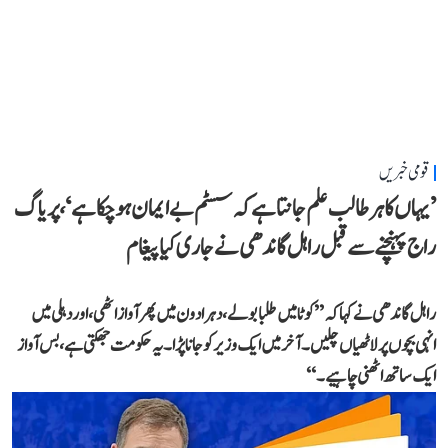
قومی خبریں
’یہاں کا ہر طالب علم جانتا ہے کہ سسٹم بے ایمان ہو چکا ہے‘، پریاگ
راج پہنچنے سے قبل راہل گاندھی نے جاری کیا پیغام
راہل گاندھی نے کہا کہ ’’کوٹا میں طلبا بولے، دہرادون میں پھر آواز اٹھی، اور دہلی میں
انہی بچوں پر لاٹھیاں چلیں۔ آخر میں ایک وزیر کو جانا پڑا۔ یہ حکومت جھکتی ہے، بس آواز
ایک ساتھ اٹھنی چاہیے۔‘‘