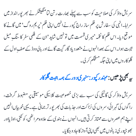
سریش واڈکر کی صلاحیت کو سب سے پہلے بھارت رتن لتا منگیشکر نے بھرپور انداز میں
سراہا۔ انہی کی سفارش پر فلم ساز راج کپور نے انہیں اپنی فلم ’پریم روگ‘ میں گانے کا
موقع دیا۔ اس فلم کا نغمہ ’میری قسمت میں تو نہیں شاید‘ ان کے فلمی سفر کا سنگِ میل
ثابت ہوا۔ اس کے بعد انہوں نے متعدد یادگار گیت گائے اور بالی ووڈ کے صفِ اول کے
گلوکاروں میں اپنی جگہ مستحکم کر لی۔
یہ بھی پڑھیں :
مہندر کپور: سنہری دور کے ہمہ جہت گلوکار
سریش واڈکر کی گائیکی کی سب سے بڑی خصوصیت کلاسیکی موسیقی پر مضبوط گرفت،
راگوں کی گہرائی، سروں کی نزاکت اور جذبات کی بھرپور ترجمانی ہے۔ یہی خوبیاں انہیں
اپنے ہم عصروں سے ممتاز کرتی ہیں۔ انہوں نے ہندی کے علاوہ مراٹھی، کونکنی، اوڈیا اور
بھوجپوری زبانوں میں بھی اپنی آواز کا جادو جگایا۔