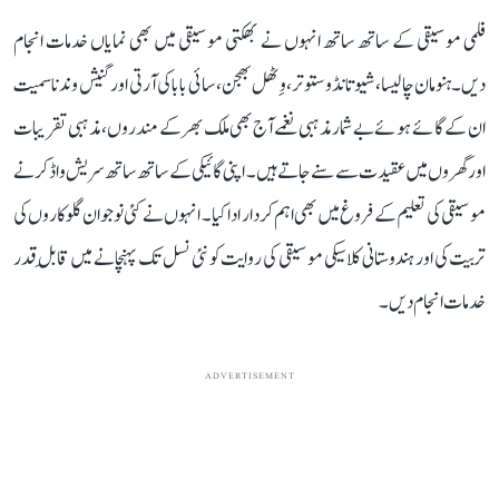
فلمی موسیقی کے ساتھ ساتھ انہوں نے بھکتی موسیقی میں بھی نمایاں خدمات انجام
دیں۔ ہنومان چالیسا، شیو تانڈو ستوتر، وِٹھل بھجن، سائی بابا کی آرتی اور گنیش وندنا سمیت
ان کے گائے ہوئے بے شمار مذہبی نغمے آج بھی ملک بھر کے مندروں، مذہبی تقریبات
اور گھروں میں عقیدت سے سنے جاتے ہیں۔ اپنی گائیکی کے ساتھ ساتھ سریش واڈکر نے
موسیقی کی تعلیم کے فروغ میں بھی اہم کردار ادا کیا۔ انہوں نے کئی نوجوان گلوکاروں کی
تربیت کی اور ہندوستانی کلاسیکی موسیقی کی روایت کو نئی نسل تک پہنچانے میں قابلِ قدر
خدمات انجام دیں۔
ADVERTISEMENT