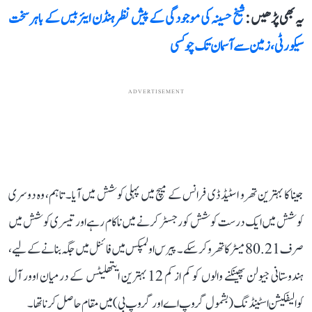
یہ بھی پڑھیں :
شیخ حسینہ کی موجودگی کے پیش نظر ہنڈن ایئربیس کے باہر سخت
سیکورٹی، زمین سے آسمان تک چوکسی
ADVERTISEMENT
جینا کا بہترین تھرو اسٹیڈ ڈی فرانس کے میچ میں پہلی کوشش میں آیا۔ تاہم، وہ دوسری
کوشش میں ایک درست کوشش کو رجسٹر کرنے میں ناکام رہے اور تیسری کوشش میں
صرف 80.21 میٹر کا تھرو کر سکے۔ پیرس اولمپکس میں فائنل میں جگہ بنانے کے لیے،
ہندوستانی جیولن پھینکنے والوں کو کم از کم 12 بہترین ایتھلیٹس کے درمیان اوور آل
کوالیفکیشن اسٹینڈنگ (بشمول گروپ اے اور گروپ بی) میں مقام حاصل کرنا تھا۔