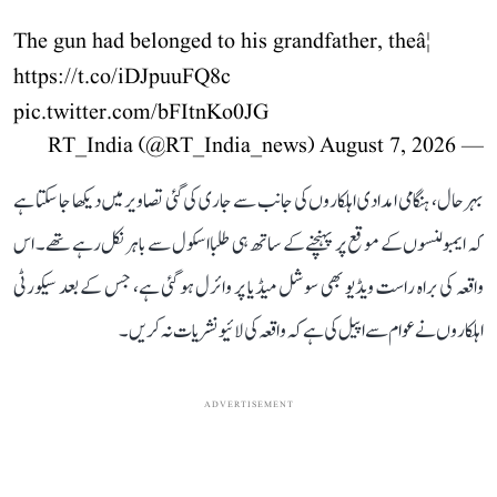
The gun had belonged to his grandfather, theâ¦
https://t.co/iDJpuuFQ8c
pic.twitter.com/bFItnKo0JG
August 7, 2026
— RT_India (@RT_India_news)
بہرحال، ہنگامی امدادی اہلکاروں کی جانب سے جاری کی گئی تصاویر میں دیکھا جا سکتا ہے
کہ ایمبولنسوں کے موقع پر پہنچنے کے ساتھ ہی طلبا اسکول سے باہر نکل رہے تھے۔ اس
واقعہ کی براہ راست ویڈیو بھی سوشل میڈیا پر وائرل ہو گئی ہے، جس کے بعد سیکورٹی
اہلکاروں نے عوام سے اپیل کی ہے کہ واقعہ کی لائیو نشریات نہ کریں۔
ADVERTISEMENT