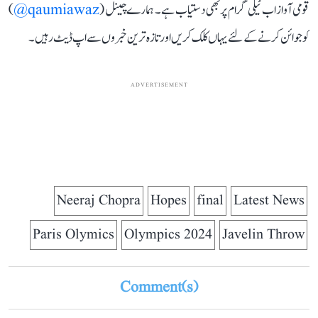
قومی آواز اب ٹیلی گرام پر بھی دستیاب ہے۔ ہمارے چینل (
qaumiawaz@
)
کو جوائن کرنے کے لئے یہاں کلک کریں اور تازہ ترین خبروں سے اپ ڈیٹ رہیں۔
ADVERTISEMENT
Neeraj Chopra
Hopes
final
Latest News
Paris Olymics
Olympics 2024
Javelin Throw
Comment(s)