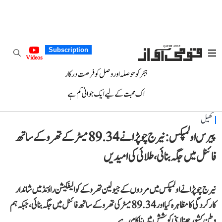
Subscription
Videos
ہجر کو حوصلہ اور وصل کو فرصت درکار
اک محبت کے لیے ایک جوانی کم ہے
کھیل
پیرس اولمپکس: نیرج چوپڑا نے 89.34 میٹر کے تھرو کے ساتھ
فائنل میں جگہ بنائی، طلائی کی امیدیں
نیرج چوپڑا نے اولمپکس میں مردوں کے جیولین تھرو کے کوالیفکیشن راؤنڈ میں شاندار
کارکردگی کا مظاہرہ کیا اور 89.34 میٹر کی تھرو کے ساتھ فائنل میں جگہ بنائی، جبکہ ہم
وطن کشور جینا اپنی کوشش میں ناکام رہے