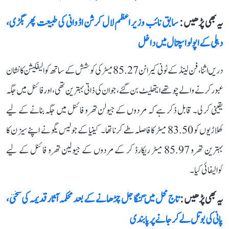
یہ بھی پڑھیں :
سابق نائب وزیر اعظم لال کرشن اڈوانی کی طبیعت پھر بگڑی،
دہلی کے اپولو اسپتال میں داخل
دریں اثنا، فن لینڈ کے ٹونی کیرانن 85.27 میٹر کی کوشش کے ساتھ کوالیفکیشن کا نشان
عبور کرنے والے چوتھے ایتھلیٹ بن گئے، جو ان کی ذاتی بہترین تھی، اور فائنل میں جگہ
یقینی کر لی۔ قابل ذکر ہے کہ مردوں کے جیولن تھرو فائنل میں جگہ بنانے کے لیے
کھلاڑیوں کو 83.50 میٹر کا فاصلہ طے کرنا تھا۔ کینیا کے جولیس یگو نے اپنے سیزن کا
بہترین تھرو 85.97 میٹر ریکارڈ کر کے مردوں کے جیولین تھرو فائنل کے لیے
کوالیفائی کیا۔
یہ بھی پڑھیں :
تاج محل میں گنگا جل چڑھانے کے بعد محکمہ آثار قدیمہ کی سختی،
پانی کی بوتل لے کر جانے پر پابندی