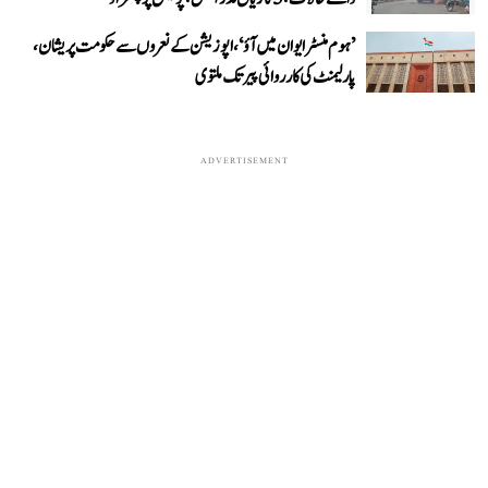
’ہوم منسٹر ایوان میں آؤ‘، اپوزیشن کے نعروں سے حکومت پریشان،
پارلیمنٹ کی کارروائی پیر تک ملتوی
ADVERTISEMENT