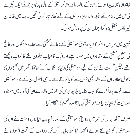
خاندان میں پیدا ہوئے۔ ان کے والد ایشور واڈکر ممبئی کے لال باغ، پریل کی ایک کپڑے
کی مل میں ملازم تھے جبکہ والدہ مزدوروں کے لیے کھانا تیار کرتی تھیں۔ بعد میں خاندان
گیرگاؤں منتقل ہو گیا، جہاں ان کی پرورش ہوئی۔
بچپن میں سریش واڈکر کا زیادہ شوق موسیقی کے بجائے کشتی سے تھا۔ وہ اسکول اور کالج
کی سطح پر کشتی کے مقابلوں میں حصہ لیتے اور ایک کامیاب پہلوان بننے کا خواب دیکھتے
تھے، لیکن قسمت نے ان کے لیے موسیقی کی دنیا کا انتخاب کر رکھا تھا۔ گھر میں بھجنوں کا
ماحول تھا اور ان کے والد بھی شوق سے گایا کرتے تھے۔ یہی ماحول ان کے اندر موسیقی
سے رغبت پیدا کرنے کا سبب بنا۔ پانچ چھ برس کی عمر میں والد نے ان کی آواز میں موجود
صلاحیت کو پہچان لیا اور موسیقی کی باقاعدہ تعلیم کا انتظام کیا۔
صرف آٹھ برس کی عمر میں روایتی موسیقی کے استاد آچاریہ جیا لال وسنت نے ان کی
صلاحیتوں کو پہچانتے ہوئے انہیں شاگرد بنایا۔ گروکل روایت کے تحت انہوں نے