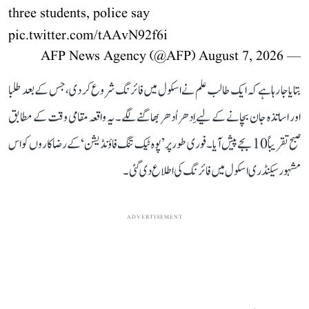
three students, police say
pic.twitter.com/tAAvN92f6i
August 7, 2026
— AFP News Agency (@AFP)
بتایا جا رہا ہے کہ ایک طالب علم نے اسکول میں فائرنگ شروع کر دی، جس کے بعد طلبا
اور اساتذہ جان بچانے کے لیے اِدھر اُدھر بھاگنے لگے۔ یہ واقعہ مقامی وقت کے مطابق
صبح تقریباً 10 بجے پیش آیا۔ فوری طور پر ’پوہ ٹیک تنگ فاؤنڈیشن‘ کے رضاکاروں کو اس
مشہور سیکنڈری اسکول میں فائرنگ کی اطلاع دی گئی۔
ADVERTISEMENT