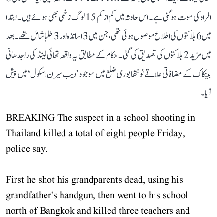
افراد کی موت ہو گئی ہے۔ اس حادثہ میں کم از کم 15 لوگ زخمی بھی ہوئے ہیں۔ ابتدا
میں 6 ہلاکتوں کی اطلاع موصول ہوئی تھی، جن میں 3 اساتذہ اور 3 طلبا شامل تھے۔ بعد
میں مزید 2 ہلاکتوں کی تصدیق کی گئی۔ حکام کے مطابق یہ واقعہ تھائی لینڈ کی راجدھانی
بینکاک کے مضافاتی علاقے نونتھابوری ضلع میں موجود ’دیب سیرن اسکول‘ میں پیش
آیا۔
BREAKING The suspect in a school shooting in
Thailand killed a total of eight people Friday,
police say.
First he shot his grandparents dead, using his
grandfather's handgun, then went to his school
north of Bangkok and killed three teachers and