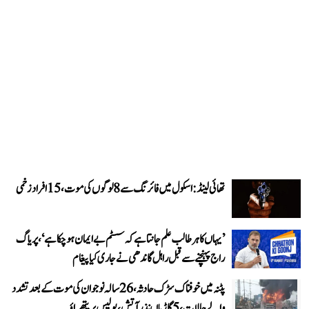
تھائی لینڈ: اسکول میں فائرنگ سے 8 لوگوں کی موت، 15 افراد زخمی
’یہاں کا ہر طالب علم جانتا ہے کہ سسٹم بے ایمان ہو چکا ہے‘، پریاگ
راج پہنچنے سے قبل راہل گاندھی نے جاری کیا پیغام
پٹنہ میں خوفناک سڑک حادثہ، 26 سالہ نوجوان کی موت کے بعد تشدد
والے حالات، 5 گاڑیاں نذر آتش، پولیس پر پتھراؤ