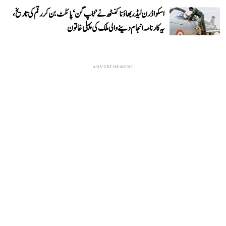
اسکواڈرن لیڈر بھاؤنا کنٹھ نے ’ٹاپ گن‘ پائلٹ بن کر رقم کی تاریخ،
یہ کارنامہ انجام دینے والی ملک کی پہلی خاتون
ADVERTISEMENT