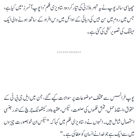
چھیاسی سالہ پوپ نے یہ تبصرہ ڈزنی کی تیار کردہ دستاویزی فلم ’دا پوپ آنسرز‘ میں کیا ہے،
جس میں روم میں سن بیس کی دہائی کے اوائل میں دس افراد کے ساتھ ہونے والی ایک
میٹنگ کی تصویر کشی کی گئی ہے۔
ADVERTISEMENT
پوپ فرانسس سے مختلف موضوعات پر سوالات کیے گئے، جن میں ایل جی بی ٹی کے
حقوق، اسقاط حمل، فحش فلموں کی صنعت، سیکس، عقیدہ اور کیتھولک چرچ کے اندر جنسی
استحصال شامل ہیں۔ انہوں نے دستاویزی فلم میں کہا کہ "سیکس ان خوبصورت چیزوں
میں سے ایک ہے جو خدا نے انسان کو عطا کی ہے۔"