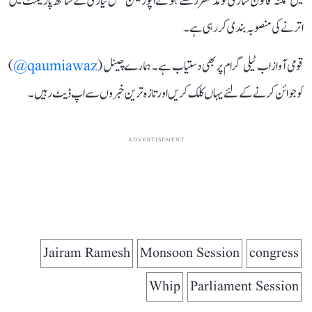
میں ممکنہ قانون سازی کو مدنظر رکھتے ہوئے اپوزیشن مکمل تیاری کے ساتھ پارلیمنٹ میں
اترنے کی منصوبہ بندی کر رہی ہے۔
قومی آواز اب ٹیلی گرام پر بھی دستیاب ہے۔ ہمارے چینل (
qaumiawaz@
)
کو جوائن کرنے کے لئے یہاں کلک کریں اور تازہ ترین خبروں سے اپ ڈیٹ رہیں۔
ADVERTISEMENT
Jairam Ramesh
Monsoon Session
congress
Whip
Parliament Session