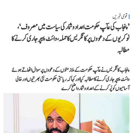
قومی خبریں
’پنجاب کی عآپ حکومت اعداد و شمار کی سیاست میں مصروف‘،
نوکریوں کے دعووں پر کانگریس کا حملہ، وائٹ پیپر جاری کرنے کا
مطالبہ
پنجاب کانگریس نے عآپ حکومت کے ملازمتوں کے دعووں پر سوال اٹھاتے ہوئے
وائٹ پیپر جاری کرنے کا مطالبہ کیا اور کہا کہ ریاستی حکومت نئی بھرتیوں اور خالی
آسامیوں کو پُر کرنے کے اعداد و شمار واضح کرے