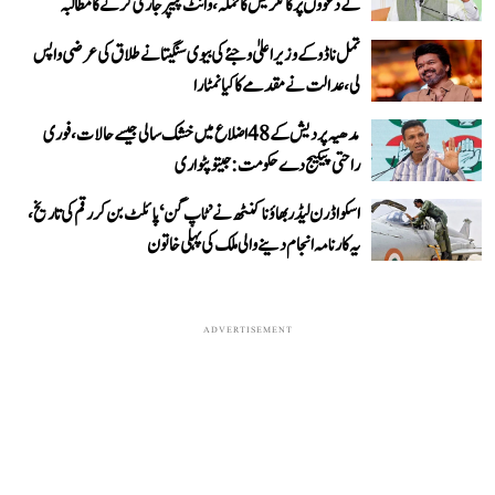
کے دعووں پر کانگریس کا حملہ، وائٹ پیپر جاری کرنے کا مطالبہ
تمل ناڈو کے وزیر اعلیٰ وجئے کی بیوی سنگیتا نے طلاق کی عرضی واپس
لی، عدالت نے مقدمے کا کیا نمٹارا
مدھیہ پردیش کے 48 اضلاع میں خشک سالی جیسے حالات، فوری
راحتی پیکیج دے حکومت: جیتو پٹواری
اسکواڈرن لیڈر بھاؤنا کنٹھ نے ’ٹاپ گن‘ پائلٹ بن کر رقم کی تاریخ،
یہ کارنامہ انجام دینے والی ملک کی پہلی خاتون
ADVERTISEMENT