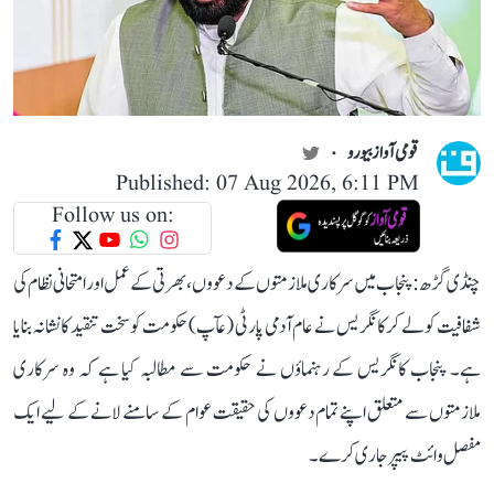
قومی آواز بیورو
Published: 07 Aug 2026, 6:11 PM
Follow us on:
چنڈی گڑھ: پنجاب میں سرکاری ملازمتوں کے دعووں، بھرتی کے عمل اور امتحانی نظام کی
شفافیت کو لے کر کانگریس نے عام آدمی پارٹی (عآپ) حکومت کو سخت تنقید کا نشانہ بنایا
ہے۔ پنجاب کانگریس کے رہنماؤں نے حکومت سے مطالبہ کیا ہے کہ وہ سرکاری
ملازمتوں سے متعلق اپنے تمام دعووں کی حقیقت عوام کے سامنے لانے کے لیے ایک
مفصل وائٹ پیپر جاری کرے۔