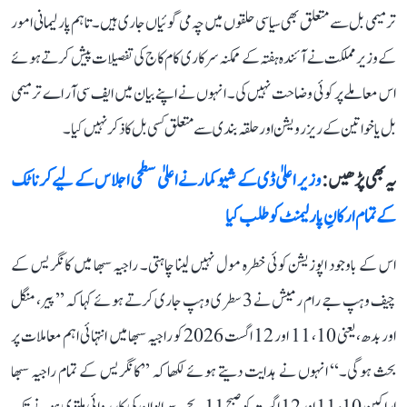
ترمیمی بل سے متعلق بھی سیاسی حلقوں میں چہ می گوئیاں جاری ہیں۔ تاہم پارلیمانی امور
کے وزیر مملکت نے آئندہ ہفتہ کے ممکنہ سرکاری کام کاج کی تفصیلات پیش کرتے ہوئے
اس معاملے پر کوئی وضاحت نہیں کی۔ انہوں نے اپنے بیان میں ایف سی آر اے ترمیمی
بل یا خواتین کے ریزرویشن اور حلقہ بندی سے متعلق کسی بل کا ذکر نہیں کیا۔
یہ بھی پڑھیں :
وزیر اعلیٰ ڈی کے شیوکمار نے اعلیٰ سطحی اجلاس کے لیے کرناٹک
کے تمام ارکانِ پارلیمنٹ کو طلب کیا
اس کے باوجود اپوزیشن کوئی خطرہ مول نہیں لینا چاہتی۔ راجیہ سبھا میں کانگریس کے
چیف وہپ جے رام رمیش نے 3 سطری وہپ جاری کرتے ہوئے کہا کہ ’’پیر، منگل
اور بدھ، یعنی 10، 11 اور 12 اگست 2026 کو راجیہ سبھا میں انتہائی اہم معاملات پر
بحث ہوگی۔‘‘ انہوں نے ہدایت دیتے ہوئے لکھا کہ ’’کانگریس کے تمام راجیہ سبھا