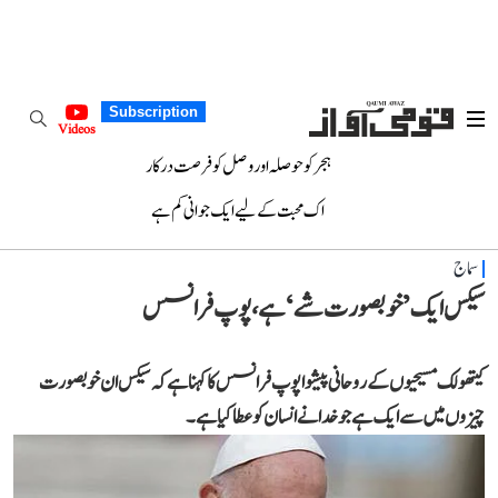
Subscription
Videos
ہجر کو حوصلہ اور وصل کو فرصت درکار
اک محبت کے لیے ایک جوانی کم ہے
سماج
سیکس ایک ’خوبصورت شے‘ ہے، پوپ فرانسس
کیتھولک مسیحیوں کے روحانی پیشوا پوپ فرانسس کا کہنا ہے کہ سیکس ان خوبصورت
چیزوں میں سے ایک ہے جو خدا نے انسان کو عطا کیا ہے۔