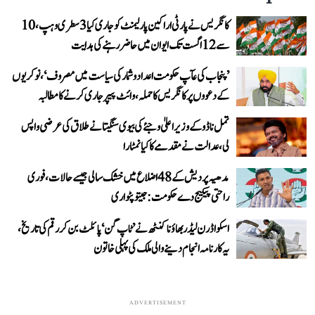
کانگریس نے پارٹی اراکین پارلیمنٹ کو جاری کیا 3 سطری وہپ، 10
سے 12 اگست تک ایوان میں حاضر رہنے کی ہدایت
’پنجاب کی عآپ حکومت اعداد و شمار کی سیاست میں مصروف‘، نوکریوں
کے دعووں پر کانگریس کا حملہ، وائٹ پیپر جاری کرنے کا مطالبہ
تمل ناڈو کے وزیر اعلیٰ وجئے کی بیوی سنگیتا نے طلاق کی عرضی واپس
لی، عدالت نے مقدمے کا کیا نمٹارا
مدھیہ پردیش کے 48 اضلاع میں خشک سالی جیسے حالات، فوری
راحتی پیکیج دے حکومت: جیتو پٹواری
اسکواڈرن لیڈر بھاؤنا کنٹھ نے ’ٹاپ گن‘ پائلٹ بن کر رقم کی تاریخ،
یہ کارنامہ انجام دینے والی ملک کی پہلی خاتون
ADVERTISEMENT