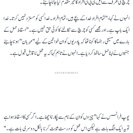
چرچ کی طرف سے ایل جی بی ٹی افراد کا خیر مقدم کیا جانا چاہئے۔
انہوں نے کہا، "تمام افراد خدا کے بچے ہیں، تمام افراد۔ خدا کسی کو مسترد نہیں کرتا۔ خدا
ایک باپ ہے۔ اور مجھے کسی کو چرچ سے نکالنے کا کوئی حق نہیں ہے۔" اسقاط حمل کے
بارے میں مسیحی رہنما کا کہنا تھا کہ پادریوں کو ان خواتین کے لیے"مہربان" ہونا چاہئے
جنہوں نے اپنا حمل ساقط کردیا ہے۔ انہوں نے تاہم کہا کہ یہ عمل ناقابل قبول ہے۔
ADVERTISEMENT
پوپ فرانسس نے کہا "چیزوں کو ان کے نام سے پکارنا اچھا ہے۔ اگر کسی کا اسقاط ہوا ہے
تو یہ ایک الگ بات ہے لیکن اس عمل کو درست ثابت کرنا بالکل دوسری بات ہے۔"