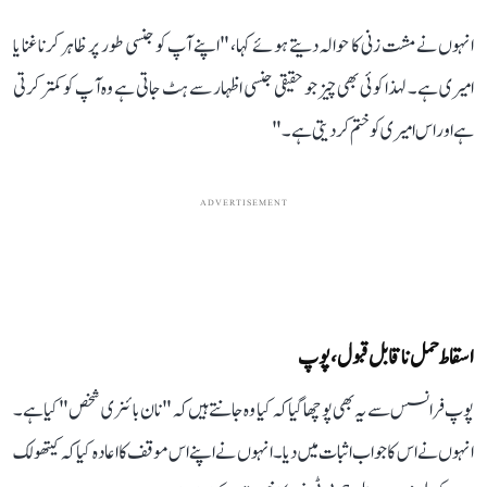
انہوں نے مشت زنی کا حوالہ دیتے ہوئے کہا، "اپنے آپ کو جنسی طور پر ظاہر کرنا غنا یا
امیری ہے۔ لہذا کوئی بھی چیز جو حقیقی جنسی اظہار سے ہٹ جاتی ہے وہ آ پ کو کمتر کرتی
ہے اور اس امیری کو ختم کردیتی ہے۔"
ADVERTISEMENT
اسقاط حمل ناقابل قبول، پوپ
پوپ فرانسس سے یہ بھی پوچھا گیا کہ کیا وہ جانتے ہیں کہ "نان بائنری شخص" کیا ہے۔
انہوں نے اس کا جواب اثبات میں دیا۔ انہوں نے اپنے اس موقف کا اعادہ کیا کہ کیتھولک