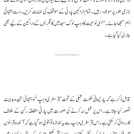
اراکین 10، 11 اور 12 اگست کو صبح 11 بجے سے ایوان کی کارروائی ملتوی ہونے تک
لازمی طور پر موجود رہیں۔ تمام اراکین پارٹی کے مؤقف کی حمایت کریں۔ اسے انتہائی
اہم سمجھا جائے۔‘‘ اسی نوعیت کا وہپ لوک سبھا میں کانگریس کے اراکین کے لیے بھی
جاری کیا گیا ہے۔
ADVERTISEMENT
قابل ذکر ہے کہ پارلیمانی حکمت عملی کے تحت ’3 سطری وہپ‘ کو انتہائی سنجیدہ ہدایت
تصور کیا جاتا ہے۔ اس پر عمل نہ کرنے کی صورت میں پارٹی متعلقہ رکن کے خلاف
کارروائی کر سکتی ہے۔ اس 3 سطری وہپ سے یہ اندازہ تو بخوبی ہو گیا ہے کہ آئندہ 3 دنوں