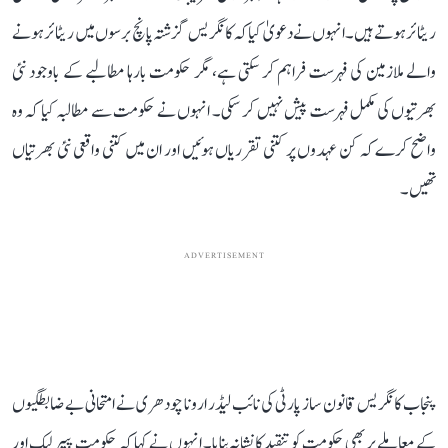
ریٹائر ہوتے ہیں۔ انہوں نے دعویٰ کیا کہ کانگریس گزشتہ پانچ برسوں میں ریٹائر ہونے
والے ملازمین کی فہرست فراہم کر سکتی ہے، مگر حکومت بارہا مطالبے کے باوجود نئی
بھرتیوں کی مکمل فہرست پیش نہیں کر سکی۔ انہوں نے حکومت سے مطالبہ کیا کہ وہ
واضح کرے کہ کن عہدوں پر کتنی تقرریاں ہوئیں اور ان میں کتنی واقعی نئی بھرتیاں
تھیں۔
ADVERTISEMENT
پنجاب کانگریس قانون ساز پارٹی کی نائب لیڈر ارونا چودھری نے امتحانی بے ضابطگیوں
کے معاملے پر بھی حکومت کو تنقید کا نشانہ بنایا۔ انہوں نے کہا کہ حکومت پیپر لیک اور