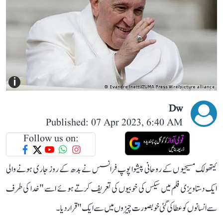
i
Dw
Published: 07 Apr 2023, 6:40 AM
Follow us on:
کیتھولک مسیحیو ں کے روحانی پیشوا پوپ فرانسس نے بدھ کے روز جاری ہونے والی
ایک دستاویزی فلم میں سیکس کی خوبیوں کی تعریف کرتے ہوئے اسے "خدا کی طرف
سے انسانو ں کو عطا کی گئی خوبصورت چیزوں میں سے ایک" قرار دیا۔