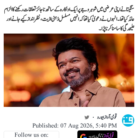
سنگیتا نے اپنی عرضی میں شوہر وجے پر ایک اداکارہ کے ساتھ ناجائز تعلقات رکھنے کا الزام
عائد کیا تھا۔ انہوں نے دعویٰ کیا تھا کہ انہیں مسلسل ذہنی اذیت، نظر انداز کیے جانے اور
علیحدگی کا سامنا کرنا پڑا۔
قومی آواز بیورو
Published: 07 Aug 2026, 5:40 PM
Follow us on: