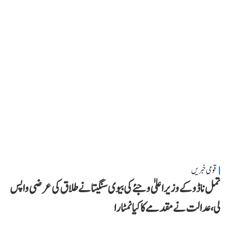
قومی خبریں
تمل ناڈو کے وزیر اعلیٰ وجئے کی بیوی سنگیتا نے طلاق کی عرضی واپس
لی، عدالت نے مقدمے کا کیا نمٹارا