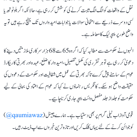
نقل کے واقعات کو الگ الگ ثابت کرنے کی کوشش کر رہی ہے، حالانکہ اگر بلوٹوتھ یا
کسی دوسرے ذریعے سے امتحانی سوالات یا جوابات امیدواروں تک پہنچ رہے ہیں تو یہ
واضح طور پر پیپر لیک کا معاملہ ہے۔
انہوں نے حکومت سے مطالبہ کیا کہ اگر وہ 65 سے 68 ہزار سرکاری ملازمتیں دینے کا
دعویٰ کر رہی ہے تو ہر تقرری کی مکمل تفصیل، امیدوار کا ضلع، عہدہ اور بھرتی کا ریکارڈ
عوام کے سامنے پیش کرے تاکہ بھرتی کے عمل میں شفافیت اور حکومت کے دعووں کی
حقیقت واضح ہو سکے۔ کانگریس رہنماؤں نے کہا کہ عوام کے اعتماد کی بحالی کے لیے
حکومت کو جلد از جلد مفصل وائٹ پیپر جاری کرنا چاہیے۔
قومی آواز اب ٹیلی گرام پر بھی دستیاب ہے۔ ہمارے چینل (
qaumiawaz@
)
کو جوائن کرنے کے لئے یہاں کلک کریں اور تازہ ترین خبروں سے اپ ڈیٹ رہیں۔