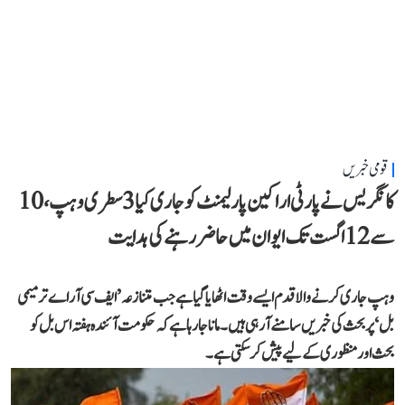
قومی خبریں
کانگریس نے پارٹی اراکین پارلیمنٹ کو جاری کیا 3 سطری وہپ، 10
سے 12 اگست تک ایوان میں حاضر رہنے کی ہدایت
وہپ جاری کرنے والا قدم ایسے وقت اٹھایا گیا ہے جب متنازعہ ’ایف سی آر اے ترمیمی
بل‘ پر بحث کی خبریں سامنے آ رہی ہیں۔ مانا جا رہا ہے کہ حکومت آئندہ ہفتہ اس بل کو
بحث اور منظوری کے لیے پیش کر سکتی ہے۔