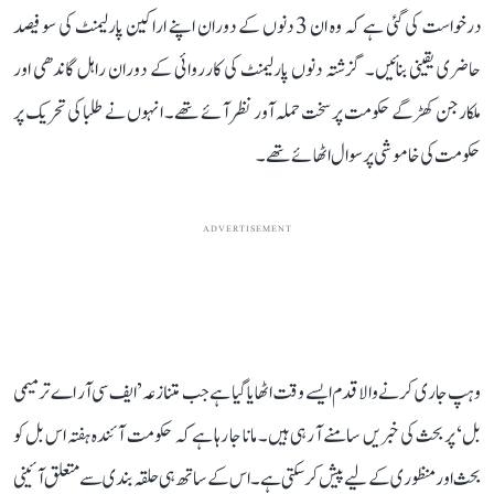
درخواست کی گئی ہے کہ وہ ان 3 دنوں کے دوران اپنے اراکین پارلیمنٹ کی سو فیصد
حاضری یقینی بنائیں۔ گزشتہ دنوں پارلیمنٹ کی کارروائی کے دوران راہل گاندھی اور
ملکارجن کھڑگے حکومت پر سخت حملہ آور نظر آئے تھے۔ انہوں نے طلبا کی تحریک پر
حکومت کی خاموشی پر سوال اٹھائے تھے۔
ADVERTISEMENT
وہپ جاری کرنے والا قدم ایسے وقت اٹھایا گیا ہے جب متنازعہ ’ایف سی آر اے ترمیمی
بل‘ پر بحث کی خبریں سامنے آ رہی ہیں۔ مانا جا رہا ہے کہ حکومت آئندہ ہفتہ اس بل کو
بحث اور منظوری کے لیے پیش کر سکتی ہے۔ اس کے ساتھ ہی حلقہ بندی سے متعلق آئینی