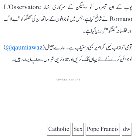
پوپ کے ان تبصروں کو ویٹیکن کے سرکاری اخبار L'Osservatore
Romano نے شائع کیا ہے، جس میں نوجوانوں کے ساتھ ان کی گفتگو کو"بے لاگ
اور مخلصانہ گفتگو" قرار دیا گیا ہے۔
قومی آواز اب ٹیلی گرام پر بھی دستیاب ہے۔ ہمارے چینل (
qaumiawaz@
)
کو جوائن کرنے کے لئے یہاں کلک کریں اور تازہ ترین خبروں سے اپ ڈیٹ رہیں۔
ADVERTISEMENT
Catholic
Sex
Pope Francis
dw