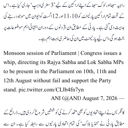
راجیہ سبھا اور لوک سبھا کے اپنے اراکین کے لیے ’3 سطری وہپ‘ جاری کیا ہے۔ اس
کے تحت تمام اراکین پارلیمنٹ کو 10، 11 اور 12 اگست کو ایوان میں موجود رہنے کی
ہدایت دی گئی ہے۔ پارٹی کے مطابق ان 3 دنوں کے دوران انتہائی اہم موضوعات پر
بحث ہوگی، اس لیے پارلیمنٹ میں ان کی حاضری بہت اہم ہے۔
Monsoon session of Parliament | Congress issues a
whip, directing its Rajya Sabha and Lok Sabha MPs
to be present in the Parliament on 10th, 11th and
12th August without fail and support the Party
stand.
pic.twitter.com/CLlb4fn7yn
August 7, 2026
— ANI (@ANI)
کانگریس نے اپنے اتحادیوں کو بھی متحد کرنے کی کوششیں شروع کر دی ہیں۔ ذرائع کے
مطابق پارٹی نے ’انڈیا بلاک‘ کی تمام اتحادی پارٹیوں سے رابطہ کیا ہے۔ ان سے