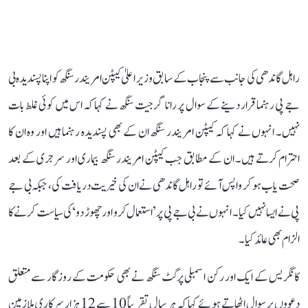
راہل گاندھی کی جانب سے پنجاب کے سابق وزیر اعلیٰ کیپٹن امریندر سنگھ کو اپنا پسندیدہ بی
جے پی رہنما قرار دینے کے سوال پر رانا گرجیت سنگھ نے کہا کہ اس میں کوئی غلط بات
نہیں۔ انہوں نے کہا کہ کیپٹن امریندر سنگھ ان کے بھی پسندیدہ رہنما ہیں اور وہ ان کا
احترام کرتے ہیں۔ ان کے مطابق جب کیپٹن امریندر سنگھ بیماری اور سرجری کے بعد
صحت یاب ہو کر واپس آئے تو راہل گاندھی نے ان کی خیریت دریافت کی، جبکہ بی جے
پی نے ایسا نہیں کیا۔ انہوں نے بی جے پی پر ’استعمال کرو اور چھوڑ دو‘ کی سیاست کرنے کا
الزام بھی عائد کیا۔
کانگریس کے ایک اور رکن اسمبلی پرگٹ سنگھ نے بھی حکومت کے روزگار سے متعلق
دعووں پر سوال اٹھاتے ہوئے کہا کہ ہر سال تقریباً 10 سے 12 ہزار سرکاری ملازمین