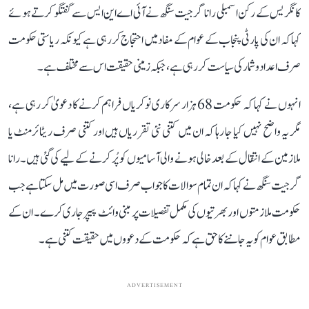
کانگریس کے رکن اسمبلی رانا گرجیت سنگھ نے آئی اے این ایس سے گفتگو کرتے ہوئے
کہا کہ ان کی پارٹی پنجاب کے عوام کے مفاد میں احتجاج کر رہی ہے کیونکہ ریاستی حکومت
صرف اعداد و شمار کی سیاست کر رہی ہے، جبکہ زمینی حقیقت اس سے مختلف ہے۔
انہوں نے کہا کہ حکومت 68 ہزار سرکاری نوکریاں فراہم کرنے کا دعویٰ کر رہی ہے،
مگر یہ واضح نہیں کیا جا رہا کہ ان میں کتنی نئی تقرریاں ہیں اور کتنی صرف ریٹائرمنٹ یا
ملازمین کے انتقال کے بعد خالی ہونے والی آسامیوں کو پُر کرنے کے لیے کی گئی ہیں۔ رانا
گرجیت سنگھ نے کہا کہ ان تمام سوالات کا جواب صرف اسی صورت میں مل سکتا ہے جب
حکومت ملازمتوں اور بھرتیوں کی مکمل تفصیلات پر مبنی وائٹ پیپر جاری کرے۔ ان کے
مطابق عوام کو یہ جاننے کا حق ہے کہ حکومت کے دعووں میں حقیقت کتنی ہے۔
ADVERTISEMENT