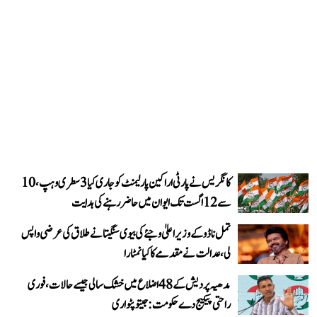
کانگریس نے پارٹی اراکین پارلیمنٹ کو جاری کیا 3 سطری وہپ، 10
سے 12 اگست تک ایوان میں حاضر رہنے کی ہدایت
تمل ناڈو کے وزیر اعلیٰ وجئے کی بیوی سنگیتا نے طلاق کی عرضی واپس
لی، عدالت نے مقدمے کا کیا نمٹارا
مدھیہ پردیش کے 48 اضلاع میں خشک سالی جیسے حالات، فوری
راحتی پیکیج دے حکومت: جیتو پٹواری