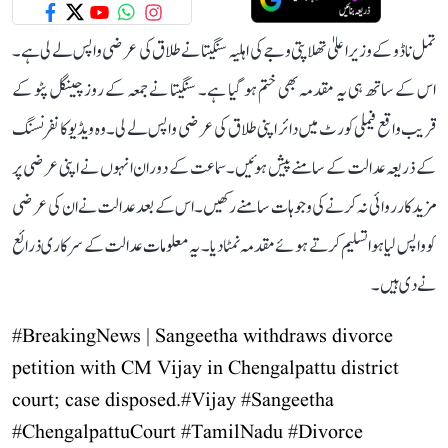
تمل ناڈو کے وزیر اعلیٰ تھلاپتی وجے کی اہلیہ سنگیتا نے طلاق کی عرضی واپس لے لی ہے۔
اس کے ساتھ ہی یہ مقدمہ بھی ختم ہو گیا ہے۔ سنگیتا نے جمعہ کے روز چینگل پٹو کے
قریب واقع فیملی کورٹ میں دائر اپنی طلاق کی عرضی واپس لے لی۔ وہ ویڈیو کانفرنسنگ
کے ذریعہ عدالت کے سامنے پیش ہوئیں۔ سماعت کے دوران انہوں نے اپنی عرضی پر
مزید کارروائی نہ کرنے کی وجوہات سامنے رکھیں۔ اس کے بعد عدالت نے ان کی عرضی
کو واپس لیا ہوا تسلیم کرتے ہوئے مقدمہ نمٹا دیا۔ یہ معلومات عدالت کے سرکاری ذرائع
نے دی ہیں۔
#BreakingNews
| Sangeetha withdraws divorce
petition with CM Vijay in Chengalpattu district
court; case disposed.
#Vijay
#Sangeetha
#ChengalpattuCourt
#TamilNadu
#Divorce