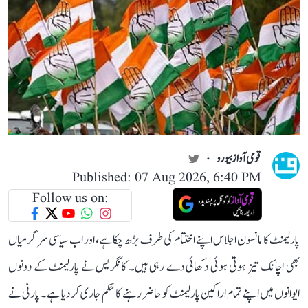
قومی آواز بیورو
Published: 07 Aug 2026, 6:40 PM
Follow us on:
پارلیمنٹ کا مانسون اجلاس اپنے اختتام کی طرف بڑھ چکا ہے، اور اب سیاسی سرگرمیاں
بھی اچانک تیز ہوتی ہوئی دکھائی دے رہی ہیں۔ کانگریس نے پارلیمنٹ کے دونوں
ایوانوں میں اپنے تمام اراکین پارلیمنٹ کو حاضر رہنے کا حکم جاری کر دیا ہے۔ پارٹی نے