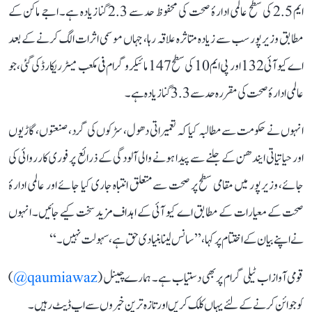
ایم 2.5 کی سطح عالمی ادارۂ صحت کی محفوظ حد سے 2.3 گنا زیادہ ہے۔ اجے ماکن کے
مطابق وزیرپور سب سے زیادہ متاثرہ علاقہ رہا، جہاں موسمی اثرات الگ کرنے کے بعد
اے کیو آئی 132 اور پی ایم 10 کی سطح 147 مائیکروگرام فی مکعب میٹر ریکارڈ کی گئی، جو
عالمی ادارۂ صحت کی مقررہ حد سے 3.3 گنا زیادہ ہے۔
انہوں نے حکومت سے مطالبہ کیا کہ تعمیراتی دھول، سڑکوں کی گرد، صنعتوں، گاڑیوں
اور حیاتیاتی ایندھن کے جلنے سے پیدا ہونے والی آلودگی کے ذرائع پر فوری کارروائی کی
جائے، وزیرپور میں مقامی سطح پر صحت سے متعلق انتباہ جاری کیا جائے اور عالمی ادارۂ
صحت کے معیارات کے مطابق اے کیو آئی کے اہداف مزید سخت کیے جائیں۔ انہوں
نے اپنے بیان کے اختتام پر کہا، ’’سانس لینا بنیادی حق ہے، سہولت نہیں۔‘‘
قومی آواز اب ٹیلی گرام پر بھی دستیاب ہے۔ ہمارے چینل (
qaumiawaz@
)
کو جوائن کرنے کے لئے یہاں کلک کریں اور تازہ ترین خبروں سے اپ ڈیٹ رہیں۔