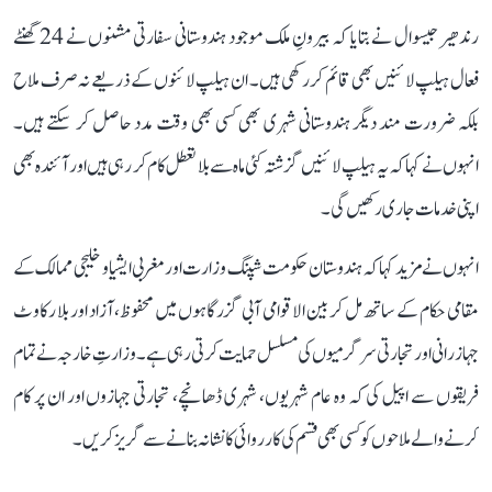
رندھیر جیسوال نے بتایا کہ بیرونِ ملک موجود ہندوستانی سفارتی مشنوں نے 24 گھنٹے
فعال ہیلپ لائنیں بھی قائم کر رکھی ہیں۔ ان ہیلپ لائنوں کے ذریعے نہ صرف ملاح
بلکہ ضرورت مند دیگر ہندوستانی شہری بھی کسی بھی وقت مدد حاصل کر سکتے ہیں۔
انہوں نے کہا کہ یہ ہیلپ لائنیں گزشتہ کئی ماہ سے بلا تعطل کام کر رہی ہیں اور آئندہ بھی
اپنی خدمات جاری رکھیں گی۔
انہوں نے مزید کہا کہ ہندوستان حکومت شپنگ وزارت اور مغربی ایشیا و خلیجی ممالک کے
مقامی حکام کے ساتھ مل کر بین الاقوامی آبی گزرگاہوں میں محفوظ، آزاد اور بلا رکاوٹ
جہاز رانی اور تجارتی سرگرمیوں کی مسلسل حمایت کرتی رہی ہے۔ وزارتِ خارجہ نے تمام
فریقوں سے اپیل کی کہ وہ عام شہریوں، شہری ڈھانچے، تجارتی جہازوں اور ان پر کام
کرنے والے ملاحوں کو کسی بھی قسم کی کارروائی کا نشانہ بنانے سے گریز کریں۔