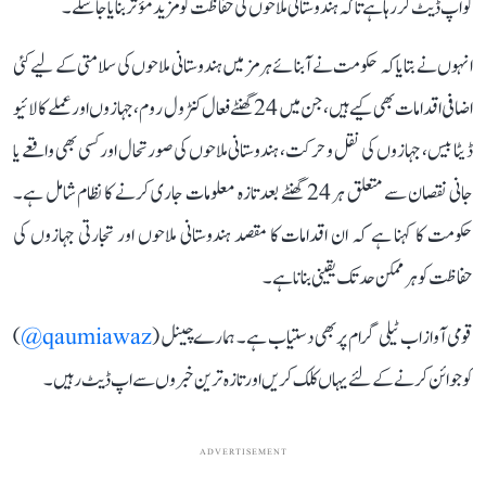
کو اپ ڈیٹ کر رہا ہے تاکہ ہندوستانی ملاحوں کی حفاظت کو مزید مؤثر بنایا جا سکے۔
انہوں نے بتایا کہ حکومت نے آبنائے ہرمز میں ہندوستانی ملاحوں کی سلامتی کے لیے کئی
اضافی اقدامات بھی کیے ہیں، جن میں 24 گھنٹے فعال کنٹرول روم، جہازوں اور عملے کا لائیو
ڈیٹا بیس، جہازوں کی نقل و حرکت، ہندوستانی ملاحوں کی صورتحال اور کسی بھی واقعے یا
جانی نقصان سے متعلق ہر 24 گھنٹے بعد تازہ معلومات جاری کرنے کا نظام شامل ہے۔
حکومت کا کہنا ہے کہ ان اقدامات کا مقصد ہندوستانی ملاحوں اور تجارتی جہازوں کی
حفاظت کو ہر ممکن حد تک یقینی بنانا ہے۔
قومی آواز اب ٹیلی گرام پر بھی دستیاب ہے۔ ہمارے چینل (
qaumiawaz@
)
کو جوائن کرنے کے لئے یہاں کلک کریں اور تازہ ترین خبروں سے اپ ڈیٹ رہیں۔
ADVERTISEMENT