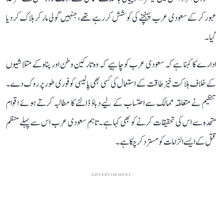
عبور کر کے سعودی عرب پہنچنے کی کوشش کر رہے تھے، جنہیں گولی مار کر ہلاک کر دیا
گیا۔
ادارے کا کہنا ہے کہ سعودی عرب کو چاہیے کہ وہ تارکین وطن اور پناہ کے متلاشیوں
کے خلاف ہلاکت خیز طاقت کے استعمال کی کسی بھی پالیسی کو فوری طور پر روک دے۔
تنظیم نے متعلقہ ممالک سے احتساب کے لیے دباؤ ڈالنے کا مطالبہ کرتے ہوئے اقوام
متحدہ سے اس کی تحقیقات کرنے کو بھی کہا ہے۔ تاہم سعودی عرب اس سے پہلے منظم
قتل کے ایسے الزامات کو مسترد کر چکا ہے۔
ADVERTISEMENT