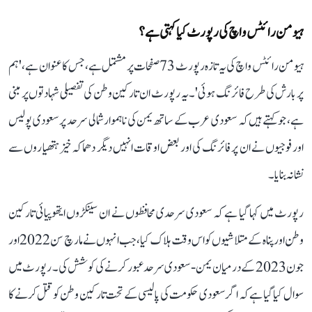
ہیومن رائٹس واچ کی رپورٹ کیا کہتی ہے؟
ہیومن رائٹس واچ کی یہ تازہ رپورٹ 73 صفحات پر مشتمل ہے، جس کا عنوان ہے، 'ہم
پر بارش کی طرح فائرنگ ہوئی'۔ یہ رپورٹ ان تارکین وطن کی تفصیلی شہادتوں پر مبنی
ہے، جو کہتے ہیں کہ سعودی عرب کے ساتھ یمن کی ناہموار شمالی سرحد پر سعودی پولیس
اور فوجیوں نے ان پر فائرنگ کی اور بعض اوقات انہیں دیگر دھماکہ خیز ہتھیاروں سے
نشانہ بنایا۔
رپورٹ میں کہا گیا ہے کہ سعودی سرحدی محافظوں نے ان سینکڑوں ایتھوپیائی تارکین
وطن اور پناہ کے متلاشیوں کو اس وقت ہلاک کیا، جب انہوں نے مارچ سن 2022 اور
جون 2023 کے درمیان یمن-سعودی سرحد عبور کرنے کی کوشش کی۔ رپورٹ میں
سوال کیا گیا ہے کہ اگر سعودی حکومت کی پالیسی کے تحت تارکین وطن کو قتل کرنے کا