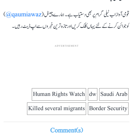
قومی آواز اب ٹیلی گرام پر بھی دستیاب ہے۔ ہمارے چینل (
qaumiawaz@
)
کو جوائن کرنے کے لئے یہاں کلک کریں اور تازہ ترین خبروں سے اپ ڈیٹ رہیں۔
ADVERTISEMENT
Human Rights Watch
dw
Saudi Arab
Killed several migrants
Border Security
Comment(s)