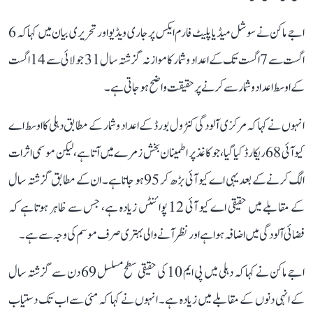
اجے ماکن نے سوشل میڈیا پلیٹ فارم ایکس پر جاری ویڈیو اور تحریری بیان میں کہا کہ 6
اگست سے 7 اگست تک کے اعداد و شمار کا موازنہ گزشتہ سال 31 جولائی سے 14 اگست
کے اوسط اعداد و شمار سے کرنے پر حقیقت واضح ہو جاتی ہے۔
انہوں نے کہا کہ مرکزی آلودگی کنٹرول بورڈ کے اعداد و شمار کے مطابق دہلی کا اوسط اے
کیو آئی 68 ریکارڈ کیا گیا، جو کاغذ پر اطمینان بخش زمرے میں آتا ہے، لیکن موسمی اثرات
الگ کرنے کے بعد یہی اے کیو آئی بڑھ کر 95 ہو جاتا ہے۔ ان کے مطابق گزشتہ سال
کے مقابلے میں حقیقی اے کیو آئی 12 پوائنٹس زیادہ ہے، جس سے ظاہر ہوتا ہے کہ
فضائی آلودگی میں اضافہ ہوا ہے اور نظر آنے والی بہتری صرف موسم کی وجہ سے ہے۔
اجے ماکن نے کہا کہ دہلی میں پی ایم 10 کی حقیقی سطح مسلسل 69 دن سے گزشتہ سال
کے انہی دنوں کے مقابلے میں زیادہ ہے۔ انہوں نے کہا کہ مئی سے اب تک دستیاب