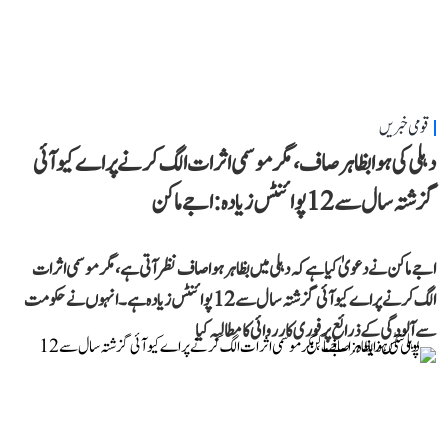
قومی خبریں
دہلی کی ہوا بظاہر صاف، مگر موسمی اثرات الگ کرنے پر اے کیو آئی
گزشتہ سال سے 12 پوائنٹس زیادہ: اجے ماکن
اجے ماکن نے دعویٰ کیا ہے کہ دہلی میں بظاہر ہوا صاف نظر آتی ہے، مگر موسمی اثرات
الگ کرنے پر اے کیو آئی گزشتہ سال سے 12 پوائنٹس زیادہ ہے۔ انہوں نے حکومت
سے آلودگی کے ذرائع پر فوری کارروائی کا مطالبہ کیا