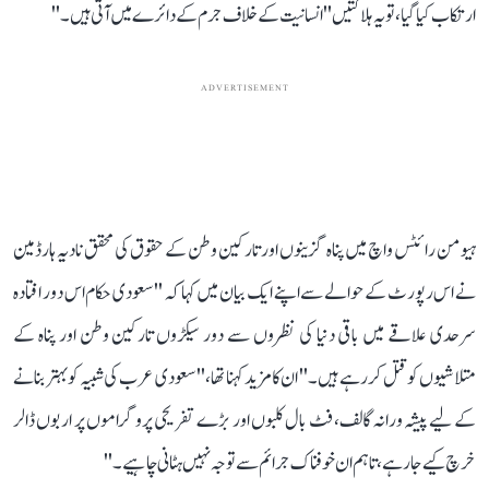
ارتکاب کیا گیا، تو یہ ہلاکتیں ''انسانیت کے خلاف جرم کے دائرے میں آتی ہیں۔''
ADVERTISEMENT
ہیومن رائٹس واچ میں پناہ گزینوں اور تارکین وطن کے حقوق کی محقق نادیہ ہارڈمین
نے اس رپورٹ کے حوالے سے اپنے ایک بیان میں کہا کہ ''سعودی حکام اس دور افتادہ
سرحدی علاقے میں باقی دنیا کی نظروں سے دور سیکڑوں تارکین وطن اور پناہ کے
متلاشیوں کو قتل کر رہے ہیں۔'' ان کا مزید کہنا تھا، ''سعودی عرب کی شبیہ کو بہتر بنانے
کے لیے پیشہ ورانہ گالف، فٹ بال کلبوں اور بڑے تفریحی پروگراموں پر اربوں ڈالر
خرچ کیے جار ہے، تاہم ان خوفناک جرائم سے توجہ نہیں ہٹانی چاہیے۔''