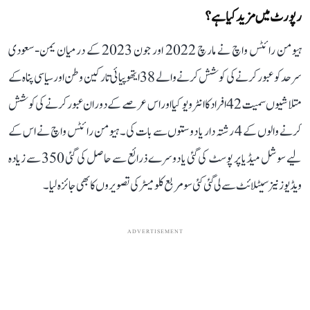
رپورٹ میں مزید کیا ہے؟
ہیومن رائٹس واچ نے مارچ 2022 اور جون 2023 کے درمیان یمن-سعودی
سرحد کو عبور کرنے کی کوشش کرنے والے 38 ایتھوپیائی تارکین وطن اور سیاسی پناہ کے
متلاشیوں سمیت 42 افراد کا انٹرویو کیا اور اس عرصے کے دوران عبور کرنے کی کوشش
کرنے والوں کے 4 رشتہ دار یا دوستوں سے بات کی۔ ہیومن رائٹس واچ نے اس کے
لیے سوشل میڈیا پر پوسٹ کی گئی یا دوسرے ذرائع سے حاصل کی گئی 350 سے زیادہ
ویڈیوز نیز سیٹلائٹ سے لی گئی کئی سو مربع کلومیٹر کی تصویروں کا بھی جائزہ لیا۔
ADVERTISEMENT