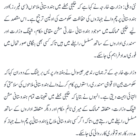
نئی دہلی: وزارتِ خارجہ نے کہا ہے کہ خلیجی خطے میں ہندوستانی ملاحوں (سی فیررز) اور
ہندوستانی پرچم والے جہازوں کی حفاظت حکومت کی اولین ترجیح ہے۔ اس مقصد کے
لیے خلیجی ممالک میں موجود ہندوستانی سفارتی مشن مقامی حکام، شپنگ وزارت اور
سمندری اداروں کے ساتھ مسلسل رابطے میں ہیں تاکہ کسی بھی ہنگامی صورتحال میں
فوری امداد فراہم کی جا سکے۔
وزارتِ خارجہ کے ترجمان رندھیر جیسوال نے ہفتہ وار پریس بریفنگ کے دوران کہا کہ
حکومت بین الاقوامی سمندری راستوں پر کام کرنے والے ہندوستانی ملاحوں کی سلامتی کو
انتہائی اہمیت دیتی ہے۔ انہوں نے بتایا کہ خلیجی خطے میں تعینات تمام ہندوستانی مشن
شپنگ وزارت، متعلقہ ممالک کے میری ٹائم حکام اور دیگر متعلقہ اداروں کے ساتھ
مسلسل رابطے میں رہتے ہیں، تاکہ اگر کسی ہندوستانی ملاح یا ہندوستانی پرچم والے جہاز کو
مدد درکار ہو تو فوری کارروائی کی جا سکے۔