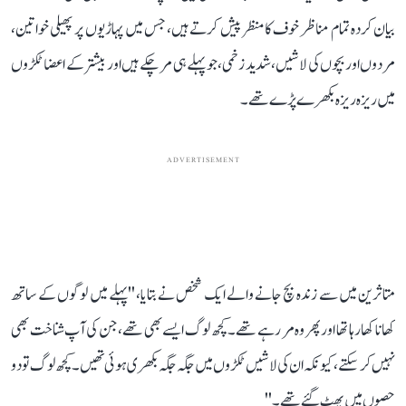
بیان کردہ تمام مناظر خوف کا منظر پیش کرتے ہیں، جس میں پہاڑیوں پر پھیلی خواتین،
مردوں اور بچوں کی لاشیں، شدید زخمی، جو پہلے ہی مر چکے ہیں اور بیشتر کے اعضا ٹکڑوں
میں ریزہ ریزہ بکھرے پڑے تھے۔
ADVERTISEMENT
متاثرین میں سے زندہ بچ جانے والے ایک شخص نے بتایا، ''پہلے میں لوگوں کے ساتھ
کھانا کھا رہا تھا اور پھر وہ مر رہے تھے۔ کچھ لوگ ایسے بھی تھے، جن کی آپ شناخت بھی
نہیں کر سکتے، کیونکہ ان کی لاشیں ٹکڑوں میں جگہ جگہ بکھری ہوئی تھیں۔ کچھ لوگ تو دو
حصوں میں پھٹ گئے تھے۔''