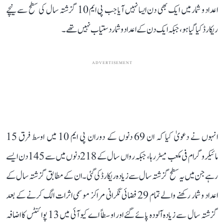
اعداد و شمار میں ایک بھی دن ایسا نہیں آیا جب پی ایم 10 گزشتہ سال کی سطح سے نیچے
ریکارڈ کیا گیا ہو، جبکہ ایک دن کے اعداد و شمار دستیاب نہیں تھے۔
ADVERTISEMENT
انہوں نے دعویٰ کیا کہ ان 69 دنوں کے دوران پی ایم 10 میں اوسط فرق 15
مائیکروگرام فی مکعب میٹر رہا، جبکہ رواں سال کے 218 دنوں میں سے 145 دن ایسے
رہے جن میں یہ سطح گزشتہ سال سے زیادہ ریکارڈ کی گئی۔ ان کے مطابق گزشتہ سال کے
اعداد و شمار رکھنے والے تمام 29 فضائی نگرانی مراکز موسمی اثرات الگ کرنے کے بعد
گزشتہ سال سے زیادہ آلودہ پائے گئے اور اوسطاً اے کیو آئی میں 13 پوائنٹس کا اضافہ