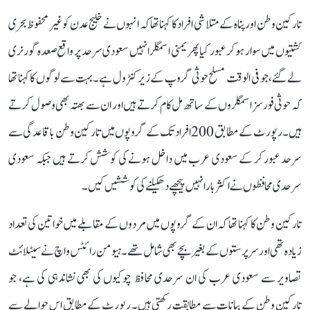
تارکین وطن اور پناہ کے متلاشی افراد کا کہنا تھا کہ انہوں نے خلیج عدن کو غیر محفوظ بحری
کشتیوں میں سوار ہو کر عبور کیا پھر یمنی اسمگلر انہیں سعودی سرحد پر واقع صعدہ گورنری
لے گئے، جو فی الوقت مسلح حوثی گروپ کے زیر کنٹرول ہے۔ بہت سے لوگوں کا کہنا تھا
کہ حوثی فورسز اسمگلروں کے ساتھ مل کام کرتے ہیں اور ان سے بھتہ بھی وصول کرتے
ہیں۔ رپورٹ کے مطابق 200 افراد تک کے گروپوں میں تارکین وطن باقاعدگی سے
سرحد عبور کر کے سعودی عرب میں داخل ہونے کی کوشش کرتے ہیں جبکہ سعودی
سرحدی محافظوں نے اکثر بار انہیں پیچھے دھکیلنے کی کوششیں کیں۔
تارکین وطن کا کہنا تھا کہ ان کے گروپوں میں مردوں کے مقابلے میں خواتین کی تعداد
زیادہ تھی اور سرپرستوں کے بغیر بچے بھی شامل تھے۔ ہیومن رائٹس واچ نے سیٹلائٹ
تصاویر سے سعودی عرب کی ان سرحدی محافظ چوکیوں کی بھی نشاندہی کی ہے، جو
تارکین وطن کے بیانات سے مطابقت رکھتی ہیں۔ رپورٹ کے مطابق اس حوالے سے