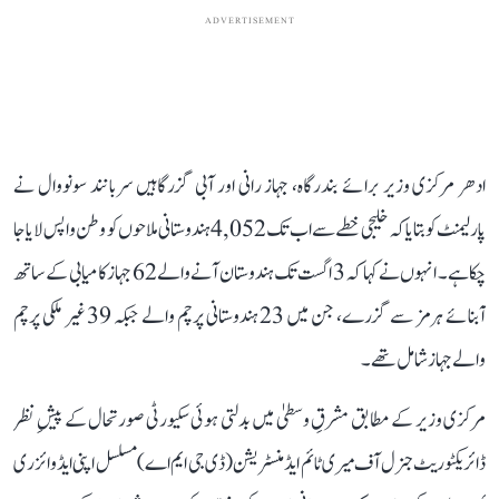
ADVERTISEMENT
ادھر مرکزی وزیر برائے بندرگاہ، جہاز رانی اور آبی گزرگاہیں سربانند سونووال نے
پارلیمنٹ کو بتایا کہ خلیجی خطے سے اب تک 4,052 ہندوستانی ملاحوں کو وطن واپس لایا جا
چکا ہے۔ انہوں نے کہا کہ 3 اگست تک ہندوستان آنے والے 62 جہاز کامیابی کے ساتھ
آبنائے ہرمز سے گزرے، جن میں 23 ہندوستانی پرچم والے جبکہ 39 غیر ملکی پرچم
والے جہاز شامل تھے۔
مرکزی وزیر کے مطابق مشرقِ وسطیٰ میں بدلتی ہوئی سکیورٹی صورتحال کے پیشِ نظر
ڈائریکٹوریٹ جنرل آف میری ٹائم ایڈمنسٹریشن (ڈی جی ایم اے) مسلسل اپنی ایڈوائزری