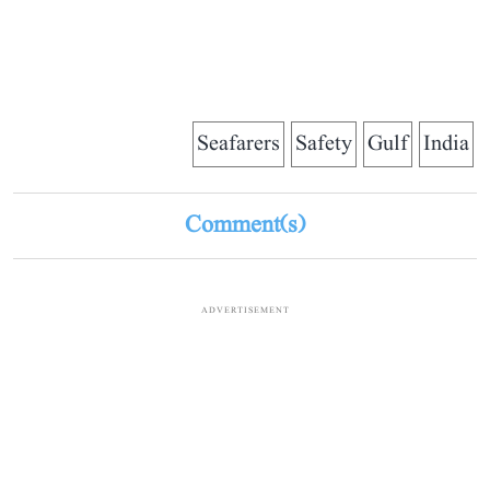
Seafarers
Safety
Gulf
India
Comment(s)
ADVERTISEMENT