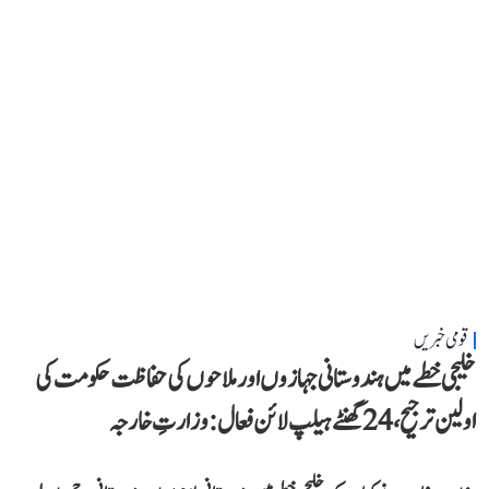
قومی خبریں
خلیجی خطے میں ہندوستانی جہازوں اور ملاحوں کی حفاظت حکومت کی
اولین ترجیح، 24 گھنٹے ہیلپ لائن فعال: وزارتِ خارجہ