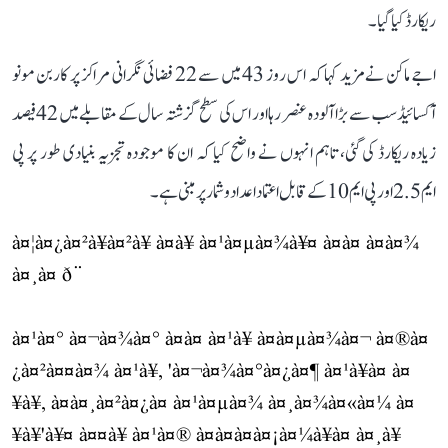
ریکارڈ کیا گیا۔
اجے ماکن نے مزید کہا کہ اس روز 43 میں سے 22 فضائی نگرانی مراکز پر کاربن مونو
آکسائیڈ سب سے بڑا آلودہ عنصر رہا اور اس کی سطح گزشتہ سال کے مقابلے میں 42 فیصد
زیادہ ریکارڈ کی گئی، تاہم انہوں نے واضح کیا کہ ان کا موجودہ تجزیہ بنیادی طور پر پی
ایم 2.5 اور پی ایم 10 کے قابل اعتماد اعداد و شمار پر مبنی ہے۔
à¤¦à¤¿à¤²à¥à¤²à¥ à¤à¥ à¤¹à¤µà¤¾à¥¤ à¤à¤ à¤à¤¾
à¤¸à¤ ð¨
à¤¹à¤° à¤¬à¤¾à¤° à¤à¤ à¤¹à¥ à¤à¤µà¤¾à¤¬ à¤®à¤
¿à¤²à¤¤à¤¾ à¤¹à¥, 'à¤¬à¤¾à¤°à¤¿à¤¶ à¤¹à¥à¤ à¤
¥à¥, à¤à¤¸à¤²à¤¿à¤ à¤¹à¤µà¤¾ à¤¸à¤¾à¤«à¤¼ à¤
¥à¥'à¥¤ à¤¤à¥ à¤¹à¤® à¤à¤à¤à¤¡à¤¼à¥à¤ à¤¸à¥