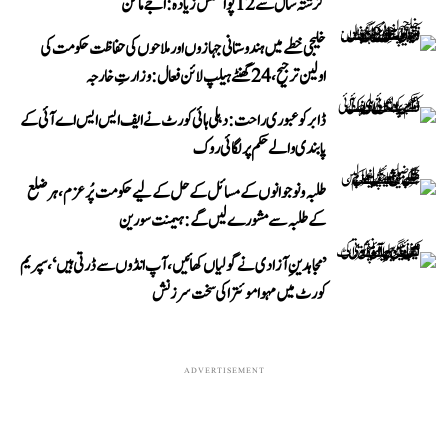
گزشتہ سال سے 12 پوائنٹس زیادہ: اجے ماکن
خلیجی خطے میں ہندوستانی جہازوں اور ملاحوں کی حفاظت حکومت کی
اولین ترجیح، 24 گھنٹے ہیلپ لائن فعال: وزارتِ خارجہ
ڈابر کو عبوری راحت: دہلی ہائی کورٹ نے ایف ایس ایس اے آئی کے
پابندی والے حکم پر لگائی روک
طلبہ و نوجوانوں کے مسائل کے حل کے لیے حکومت پُرعزم، ہر ضلع
کے طلبہ سے مشورے لیں گے: ہیمنت سورین
’مجاہدینِ آزادی نے گولیاں کھائیں، آپ انڈوں سے ڈرتی ہیں‘، سپریم
کورٹ میں مہوا موئترا کی سخت سرزنش
ADVERTISEMENT