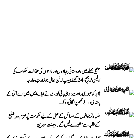
خلیجی خطے میں ہندوستانی جہازوں اور ملاحوں کی حفاظت حکومت کی
اولین ترجیح، 24 گھنٹے ہیلپ لائن فعال: وزارتِ خارجہ
ڈابر کو عبوری راحت: دہلی ہائی کورٹ نے ایف ایس ایس اے آئی کے
پابندی والے حکم پر لگائی روک
طلبہ و نوجوانوں کے مسائل کے حل کے لیے حکومت پُرعزم، ہر ضلع
کے طلبہ سے مشورے لیں گے: ہیمنت سورین