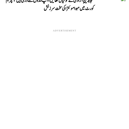
’مجاہدینِ آزادی نے گولیاں کھائیں، آپ انڈوں سے ڈرتی ہیں‘، سپریم
کورٹ میں مہوا موئترا کی سخت سرزنش
ADVERTISEMENT