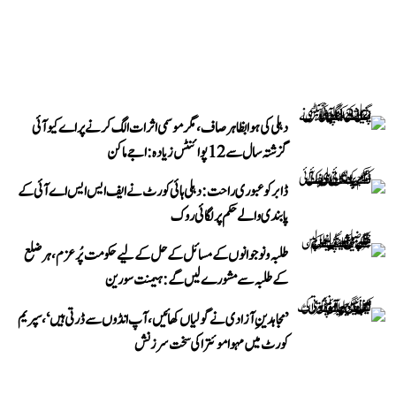
دہلی کی ہوا بظاہر صاف، مگر موسمی اثرات الگ کرنے پر اے کیو آئی
گزشتہ سال سے 12 پوائنٹس زیادہ: اجے ماکن
ڈابر کو عبوری راحت: دہلی ہائی کورٹ نے ایف ایس ایس اے آئی کے
پابندی والے حکم پر لگائی روک
طلبہ و نوجوانوں کے مسائل کے حل کے لیے حکومت پُرعزم، ہر ضلع
کے طلبہ سے مشورے لیں گے: ہیمنت سورین
’مجاہدینِ آزادی نے گولیاں کھائیں، آپ انڈوں سے ڈرتی ہیں‘، سپریم
کورٹ میں مہوا موئترا کی سخت سرزنش