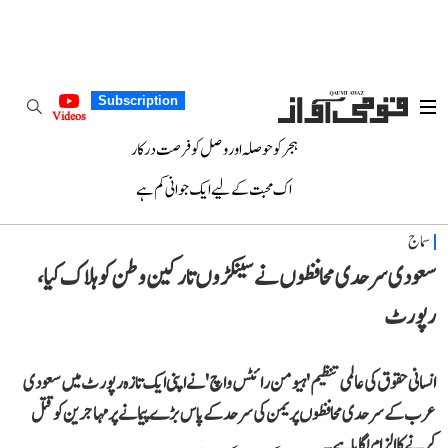
Subscription
Videos
ہجر کو حوصلہ اور وصل کو فرصت درکار
اک محبت کے لیے ایک جوانی کم ہے
سماج
سعودی سرحدی محافظوں نے سینکڑوں تارکین وطن کو ہلاک کیا،
رپورٹ
انسانی حقوق کی عالمی تنظیم 'ہیومن رائٹس واچ' نے اپنی ایک تازہ رپورٹ میں سعودی
عرب کے سرحدی محافظوں پر یمن کی سرحد کے پاس بڑے پیمانے پر مہاجرین کو قتل
کرنے کا الزام لگایا ہے۔