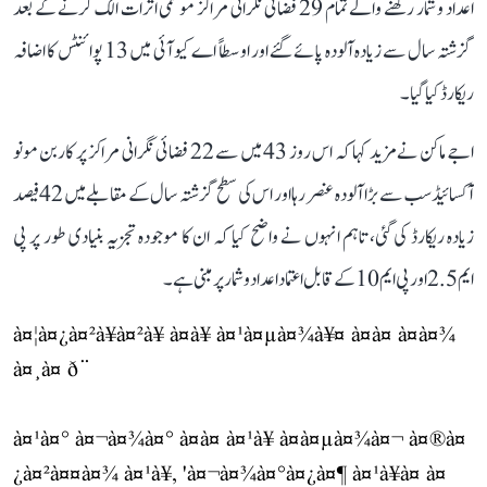
اعداد و شمار رکھنے والے تمام 29 فضائی نگرانی مراکز موسمی اثرات الگ کرنے کے بعد
گزشتہ سال سے زیادہ آلودہ پائے گئے اور اوسطاً اے کیو آئی میں 13 پوائنٹس کا اضافہ
ریکارڈ کیا گیا۔
اجے ماکن نے مزید کہا کہ اس روز 43 میں سے 22 فضائی نگرانی مراکز پر کاربن مونو
آکسائیڈ سب سے بڑا آلودہ عنصر رہا اور اس کی سطح گزشتہ سال کے مقابلے میں 42 فیصد
زیادہ ریکارڈ کی گئی، تاہم انہوں نے واضح کیا کہ ان کا موجودہ تجزیہ بنیادی طور پر پی
ایم 2.5 اور پی ایم 10 کے قابل اعتماد اعداد و شمار پر مبنی ہے۔
à¤¦à¤¿à¤²à¥à¤²à¥ à¤à¥ à¤¹à¤µà¤¾à¥¤ à¤à¤ à¤à¤¾
à¤¸à¤ ð¨
à¤¹à¤° à¤¬à¤¾à¤° à¤à¤ à¤¹à¥ à¤à¤µà¤¾à¤¬ à¤®à¤
¿à¤²à¤¤à¤¾ à¤¹à¥, 'à¤¬à¤¾à¤°à¤¿à¤¶ à¤¹à¥à¤ à¤