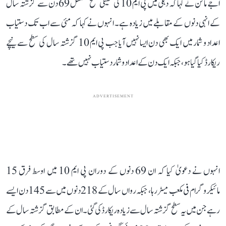
اجے ماکن نے کہا کہ دہلی میں پی ایم 10 کی حقیقی سطح مسلسل 69 دن سے گزشتہ سال
کے انہی دنوں کے مقابلے میں زیادہ ہے۔ انہوں نے کہا کہ مئی سے اب تک دستیاب
اعداد و شمار میں ایک بھی دن ایسا نہیں آیا جب پی ایم 10 گزشتہ سال کی سطح سے نیچے
ریکارڈ کیا گیا ہو، جبکہ ایک دن کے اعداد و شمار دستیاب نہیں تھے۔
ADVERTISEMENT
انہوں نے دعویٰ کیا کہ ان 69 دنوں کے دوران پی ایم 10 میں اوسط فرق 15
مائیکروگرام فی مکعب میٹر رہا، جبکہ رواں سال کے 218 دنوں میں سے 145 دن ایسے
رہے جن میں یہ سطح گزشتہ سال سے زیادہ ریکارڈ کی گئی۔ ان کے مطابق گزشتہ سال کے