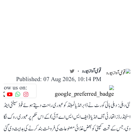
قومی آواز بیورو
Published: 07 Aug 2026, 10:14 PM
llow us on:
نئی دہلی: دہلی ہائی کورٹ نے ڈابر انڈیا لمیٹڈ کو عبوری راحت دیتے ہوئے فوڈ سیفٹی اینڈ
اسٹینڈرڈز اتھارٹی آف انڈیا (ایف ایس ایس اے آئی) کے اس حکم پر عبوری روک لگا
دی، جس کے تحت کمپنی کو بعض غذائی مصنوعات کی فروخت بند کرنے کی ہدایت دی گئی