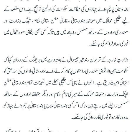
ہندوستانی پرچم والے جہازوں کی حفاظت حکومت کی اولین ترجیح ہے۔ اس مقصد کے
لیے خلیجی ممالک میں موجود ہندوستانی سفارتی مشن مقامی حکام، شپنگ وزارت اور
سمندری اداروں کے ساتھ مسلسل رابطے میں ہیں تاکہ کسی بھی ہنگامی صورتحال میں
فوری امداد فراہم کی جا سکے۔
وزارتِ خارجہ کے ترجمان رندھیر جیسوال نے ہفتہ وار پریس بریفنگ کے دوران کہا کہ
حکومت بین الاقوامی سمندری راستوں پر کام کرنے والے ہندوستانی ملاحوں کی سلامتی کو
انتہائی اہمیت دیتی ہے۔ انہوں نے بتایا کہ خلیجی خطے میں تعینات تمام ہندوستانی مشن
شپنگ وزارت، متعلقہ ممالک کے میری ٹائم حکام اور دیگر متعلقہ اداروں کے ساتھ
مسلسل رابطے میں رہتے ہیں، تاکہ اگر کسی ہندوستانی ملاح یا ہندوستانی پرچم والے جہاز کو
مدد درکار ہو تو فوری کارروائی کی جا سکے۔