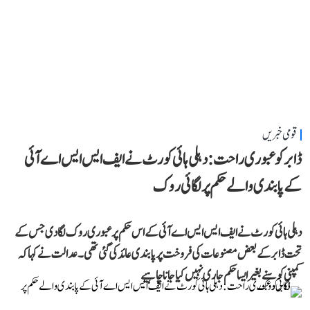
قومی خبریں
ڈابر کو عبوری راحت: دہلی ہائی کورٹ نے ایف ایس ایس اے آئی
کے پابندی والے حکم پر لگائی روک
دہلی ہائی کورٹ نے ایف ایس ایس اے آئی کے اس حکم پر عبوری روک لگا دی جس کے
تحت ڈابر کے بعض مصنوعات کی فروخت پر پابندی عائد کی گئی تھی۔ عدالت نے کہا کہ
کمپنی کو سنے بغیر ایسا حکم جاری نہیں کیا جانا چاہیے