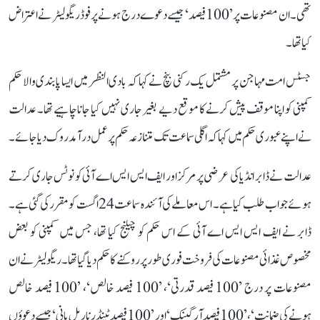
تھی۔ ان مصنوعات پر ’100 فیصد‘ جیسے دعوے درج ہونے پر فوڈ ریگولیٹر نے اعتراض
کیا تھا۔
جسٹس امت مہاجن پر مشتمل یک رکنی بنچ نے کہا کہ بادی النظر میں ایسا پابندی والا حکم
کمپنی کو اپنا موقف پیش کرنے کا موقع دیے بغیر جاری نہیں کیا جانا چاہیے تھا۔ عدالت
نے اپنے عبوری حکم میں کہا کہ اگلی سماعت تک متنازعہ حکم پر عمل درآمد روک دیا جائے۔
عدالت نے ڈابر انڈیا کی عرضی پر مرکز اور ایف ایس ایس اے آئی کو نوٹس جاری کرتے
ہوئے جواب طلب کیا ہے۔ اس معاملے کی آئندہ سماعت 24 اگست کو مقرر کی گئی ہے۔
ڈابر نے ایف ایس ایس اے آئی کے اس حکم کو چیلنج کیا تھا، جس میں کمپنی کو بعض
مخصوص غذائی مصنوعات کی فروخت فوری طور پر روکنے کا حکم دیا گیا تھا۔ ریگولیٹر نے ان
مصنوعات پر درج ’100 فیصد قدرتی‘، ’100 فیصد خالص‘، ’100 فیصد خالص
ہونے کی ضمانت‘، ’100 فیصد آرگینک‘ اور ’100 فیصد ٹینڈر ناریل پانی‘ جیسے دعوؤں