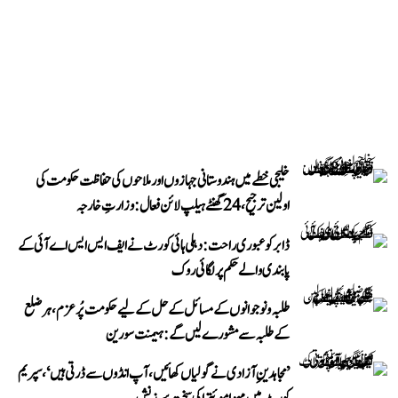
خلیجی خطے میں ہندوستانی جہازوں اور ملاحوں کی حفاظت حکومت کی
اولین ترجیح، 24 گھنٹے ہیلپ لائن فعال: وزارتِ خارجہ
ڈابر کو عبوری راحت: دہلی ہائی کورٹ نے ایف ایس ایس اے آئی کے
پابندی والے حکم پر لگائی روک
طلبہ و نوجوانوں کے مسائل کے حل کے لیے حکومت پُرعزم، ہر ضلع
کے طلبہ سے مشورے لیں گے: ہیمنت سورین
’مجاہدینِ آزادی نے گولیاں کھائیں، آپ انڈوں سے ڈرتی ہیں‘، سپریم