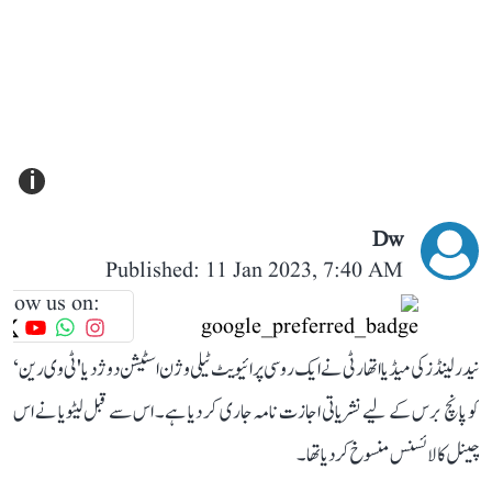
i
Dw
Published: 11 Jan 2023, 7:40 AM
llow us on:
نیدرلینڈز کی میڈیا اتھارٹی نے ایک روسی پرائیویٹ ٹیلی وژن اسٹیشن دوژد یا 'ٹی وی رین‘
کو پانچ برس کے لیے نشریاتی اجازت نامہ جاری کر دیا ہے۔ اس سے قبل لیٹویا نے اس
چینل کا لائسنس منسوخ کر دیا تھا۔