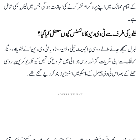
کے تمام ممالک میں اپنے پروگرام نشر کرنے کی اجازت ہو گی جس میں لیٹویا بھی شامل
ہے۔
لیٹویا کی طرف سے ٹی وی رین کا لائسنس کیوں معطل کیا گیا؟
لبرل سمجھے جانے والے روسی پرائیویٹ ٹیلی وژن دوژد یا 'ٹی وی رین‘ نے لیٹویا اور دیگر
ممالک سے اپنی نشریات گزشتہ برس جولائی میں شروع کی تھیں کیونکہ یوکرین پر روسی
حملے کے بعد اس ٹی وی چینل کے ماسکو میں اسٹوڈیوز بند کر دیے گئے تھے۔
ADVERTISEMENT