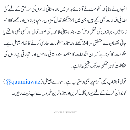
انہوں نے بتایا کہ حکومت نے آبنائے ہرمز میں ہندوستانی ملاحوں کی سلامتی کے لیے کئی
اضافی اقدامات بھی کیے ہیں، جن میں 24 گھنٹے فعال کنٹرول روم، جہازوں اور عملے کا لائیو
ڈیٹا بیس، جہازوں کی نقل و حرکت، ہندوستانی ملاحوں کی صورتحال اور کسی بھی واقعے یا
جانی نقصان سے متعلق ہر 24 گھنٹے بعد تازہ معلومات جاری کرنے کا نظام شامل ہے۔
حکومت کا کہنا ہے کہ ان اقدامات کا مقصد ہندوستانی ملاحوں اور تجارتی جہازوں کی
حفاظت کو ہر ممکن حد تک یقینی بنانا ہے۔
قومی آواز اب ٹیلی گرام پر بھی دستیاب ہے۔ ہمارے چینل (
qaumiawaz@
)
کو جوائن کرنے کے لئے یہاں کلک کریں اور تازہ ترین خبروں سے اپ ڈیٹ رہیں۔
ADVERTISEMENT