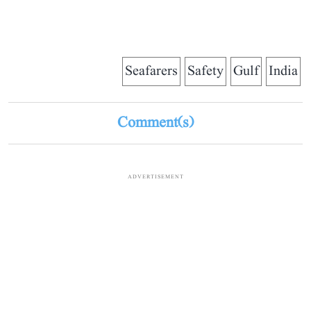
Seafarers
Safety
Gulf
India
Comment(s)
ADVERTISEMENT