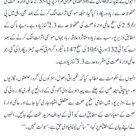
انہوں نے بتایا کہ 40 میں سے 36 فضائی نگرانی مراکز پر پی ایم 2.5 عالمی ادارۂ صحت کی
محفوظ حد سے زیادہ ریکارڈ کیا گیا، جبکہ موسمی اثرات الگ کرنے کے بعد بھی دہلی میں پی
ایم 2.5 کی سطح عالمی ادارۂ صحت کی محفوظ حد سے 2.3 گنا زیادہ ہے۔ اجے ماکن کے
مطابق وزیرپور سب سے زیادہ متاثرہ علاقہ رہا، جہاں موسمی اثرات الگ کرنے کے بعد
اے کیو آئی 132 اور پی ایم 10 کی سطح 147 مائیکروگرام فی مکعب میٹر ریکارڈ کی گئی، جو
عالمی ادارۂ صحت کی مقررہ حد سے 3.3 گنا زیادہ ہے۔
انہوں نے حکومت سے مطالبہ کیا کہ تعمیراتی دھول، سڑکوں کی گرد، صنعتوں، گاڑیوں
اور حیاتیاتی ایندھن کے جلنے سے پیدا ہونے والی آلودگی کے ذرائع پر فوری کارروائی کی
جائے، وزیرپور میں مقامی سطح پر صحت سے متعلق انتباہ جاری کیا جائے اور عالمی ادارۂ
صحت کے معیارات کے مطابق اے کیو آئی کے اہداف مزید سخت کیے جائیں۔ انہوں
نے اپنے بیان کے اختتام پر کہا، ’’سانس لینا بنیادی حق ہے، سہولت نہیں۔‘‘