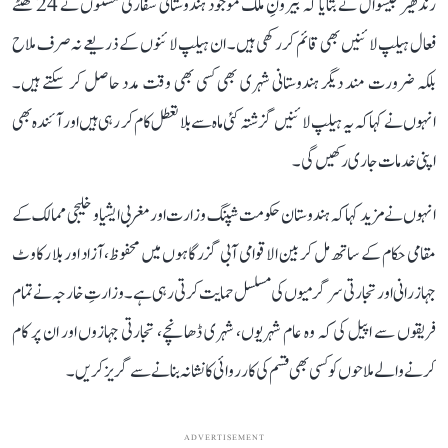
رندھیر جیسوال نے بتایا کہ بیرونِ ملک موجود ہندوستانی سفارتی مشنوں نے 24 گھنٹے
فعال ہیلپ لائنیں بھی قائم کر رکھی ہیں۔ ان ہیلپ لائنوں کے ذریعے نہ صرف ملاح
بلکہ ضرورت مند دیگر ہندوستانی شہری بھی کسی بھی وقت مدد حاصل کر سکتے ہیں۔
انہوں نے کہا کہ یہ ہیلپ لائنیں گزشتہ کئی ماہ سے بلا تعطل کام کر رہی ہیں اور آئندہ بھی
اپنی خدمات جاری رکھیں گی۔
انہوں نے مزید کہا کہ ہندوستان حکومت شپنگ وزارت اور مغربی ایشیا و خلیجی ممالک کے
مقامی حکام کے ساتھ مل کر بین الاقوامی آبی گزرگاہوں میں محفوظ، آزاد اور بلا رکاوٹ
جہاز رانی اور تجارتی سرگرمیوں کی مسلسل حمایت کرتی رہی ہے۔ وزارتِ خارجہ نے تمام
فریقوں سے اپیل کی کہ وہ عام شہریوں، شہری ڈھانچے، تجارتی جہازوں اور ان پر کام
کرنے والے ملاحوں کو کسی بھی قسم کی کارروائی کا نشانہ بنانے سے گریز کریں۔
ADVERTISEMENT