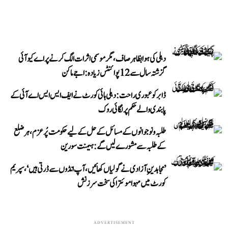
دہلی کی ہوا بظاہر صاف، مگر موسمی اثرات الگ کرنے پر اے کیو آئی
گزشتہ سال سے 12 پوائنٹس زیادہ: اجے ماکن
ڈابر کو عبوری راحت: دہلی ہائی کورٹ نے ایف ایس ایس اے آئی کے
پابندی والے حکم پر لگائی روک
طلبہ و نوجوانوں کے مسائل کے حل کے لیے حکومت پُرعزم، ہر ضلع
کے طلبہ سے مشورے لیں گے: ہیمنت سورین
’مجاہدینِ آزادی نے گولیاں کھائیں، آپ انڈوں سے ڈرتی ہیں‘، سپریم
کورٹ میں مہوا موئترا کی سخت سرزنش
ADVERTISEMENT