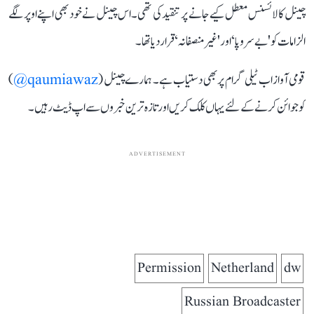
چینل کا لائسنس معطل کیے جانے پر تنقید کی تھی۔ اس چینل نے خود بھی اپنے اوپر لگے
الزامات کو 'بے سر وپا‘ اور 'غیر منصفانہ‘ قرار دیا تھا۔
قومی آواز اب ٹیلی گرام پر بھی دستیاب ہے۔ ہمارے چینل (
qaumiawaz@
)
کو جوائن کرنے کے لئے یہاں کلک کریں اور تازہ ترین خبروں سے اپ ڈیٹ رہیں۔
ADVERTISEMENT
Permission
Netherland
dw
Russian Broadcaster