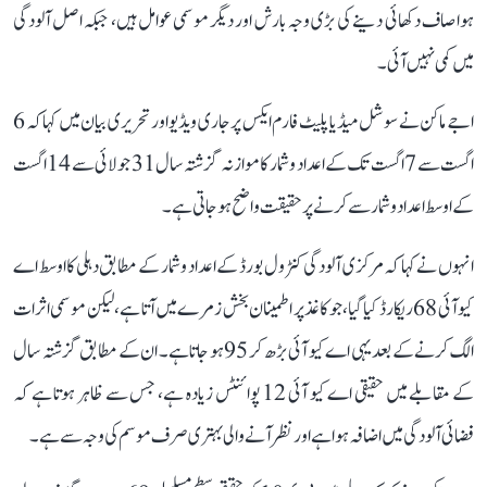
ہوا صاف دکھائی دینے کی بڑی وجہ بارش اور دیگر موسمی عوامل ہیں، جبکہ اصل آلودگی
میں کمی نہیں آئی۔
اجے ماکن نے سوشل میڈیا پلیٹ فارم ایکس پر جاری ویڈیو اور تحریری بیان میں کہا کہ 6
اگست سے 7 اگست تک کے اعداد و شمار کا موازنہ گزشتہ سال 31 جولائی سے 14 اگست
کے اوسط اعداد و شمار سے کرنے پر حقیقت واضح ہو جاتی ہے۔
انہوں نے کہا کہ مرکزی آلودگی کنٹرول بورڈ کے اعداد و شمار کے مطابق دہلی کا اوسط اے
کیو آئی 68 ریکارڈ کیا گیا، جو کاغذ پر اطمینان بخش زمرے میں آتا ہے، لیکن موسمی اثرات
الگ کرنے کے بعد یہی اے کیو آئی بڑھ کر 95 ہو جاتا ہے۔ ان کے مطابق گزشتہ سال
کے مقابلے میں حقیقی اے کیو آئی 12 پوائنٹس زیادہ ہے، جس سے ظاہر ہوتا ہے کہ
فضائی آلودگی میں اضافہ ہوا ہے اور نظر آنے والی بہتری صرف موسم کی وجہ سے ہے۔