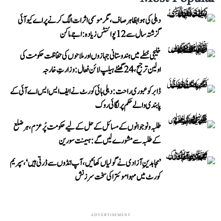
دہلی کی ہوا بظاہر صاف، مگر موسمی اثرات الگ کرنے پر اے کیو آئی
گزشتہ سال سے 12 پوائنٹس زیادہ: اجے ماکن
خلیجی خطے میں ہندوستانی جہازوں اور ملاحوں کی حفاظت حکومت کی
اولین ترجیح، 24 گھنٹے ہیلپ لائن فعال: وزارتِ خارجہ
ڈابر کو عبوری راحت: دہلی ہائی کورٹ نے ایف ایس ایس اے آئی کے
پابندی والے حکم پر لگائی روک
طلبہ و نوجوانوں کے مسائل کے حل کے لیے حکومت پُرعزم، ہر ضلع
کے طلبہ سے مشورے لیں گے: ہیمنت سورین
’مجاہدینِ آزادی نے گولیاں کھائیں، آپ انڈوں سے ڈرتی ہیں‘، سپریم
کورٹ میں مہوا موئترا کی سخت سرزنش
ADVERTISEMENT