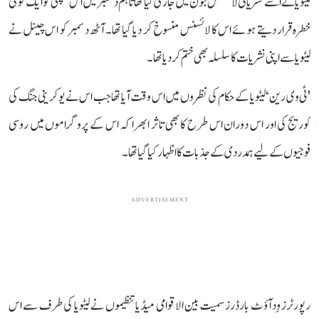
لیٹویا نے اسے نشریاتی لائسنس جون میں جاری کیا تھا تاہم دسمبر میں اس کمپنی کو ایک قومی
خطرہ قرار دیتے ہوئے اس کا لائسنس منسوخ کر دیا گیا تھا۔ آٹھ دسمبر کو اس چینل نے
لیٹویا سے اپنی نشریات کا سلسلہ بھی ختم کر دیا تھا۔
'ٹی وی رین‘ لیٹویا کے حکام کی نظروں میں اس وقت آیا تھا جب اس نے یوکرینی جنگ کی
کوریج کی اور اس دوران اس طرح کا بھی تاثر ابھرا کہ اس کے پروگراموں میں روسی
فوجیوں کے لیے ہمدردی کے جذبات کا اظہار کیا گیا تھا۔
ADVERTISEMENT
رپورٹرز وِدآؤٹ بارڈرز سمیت بین الاقوامی میڈیا تنظیموں نے لیٹویا کی طرف سے اس