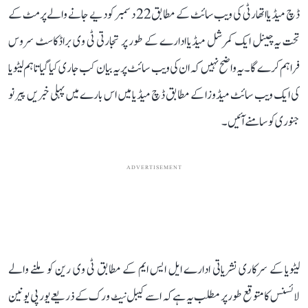
ڈچ میڈیا اتھارٹی کی ویب سائٹ کے مطابق 22 دسمبر کو دیے جانے والے پرمٹ کے
تحت یہ چینل ایک کمرشل میڈیا ادارے کے طور پر تجارتی ٹی وی براڈکاسٹ سروس
فراہم کرے گا۔ یہ واضح نہیں کہ ان کی ویب سائٹ پر یہ بیان کب جاری کیا گیا تاہم لیٹویا
کی ایک ویب سائٹ میڈوزا کے مطابق ڈچ میڈیا میں اس بارے میں پہلی خبریں پیر نو
جنوری کو سامنے آئیں۔
ADVERTISEMENT
لیٹویا کے سرکاری نشریاتی ادارے ایل ایس ایم کے مطابق ٹی وی رین کو ملنے والے
لائسنس کا متوقع طور پر مطلب یہ ہے کہ اسے کیبل نیٹ ورک کے ذریعے یورپی یونین