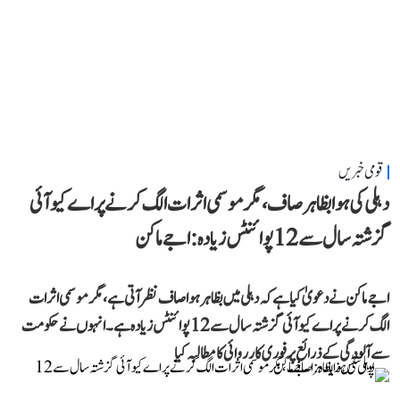
قومی خبریں
دہلی کی ہوا بظاہر صاف، مگر موسمی اثرات الگ کرنے پر اے کیو آئی
گزشتہ سال سے 12 پوائنٹس زیادہ: اجے ماکن
اجے ماکن نے دعویٰ کیا ہے کہ دہلی میں بظاہر ہوا صاف نظر آتی ہے، مگر موسمی اثرات
الگ کرنے پر اے کیو آئی گزشتہ سال سے 12 پوائنٹس زیادہ ہے۔ انہوں نے حکومت
سے آلودگی کے ذرائع پر فوری کارروائی کا مطالبہ کیا