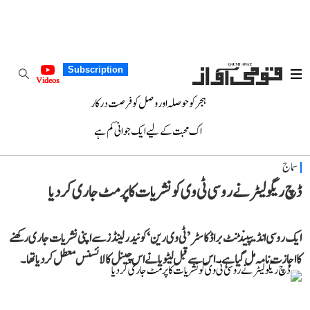
Subscription
Videos
ہجر کو حوصلہ اور وصل کو فرصت درکار
اک محبت کے لیے ایک جوانی کم ہے
سماج
ڈچ ریگولیٹر نے روسی ٹی وی کو نشریات کا پرمٹ جاری کر دیا
ایک روسی انڈیپینڈنٹ براڈکاسٹر ’ٹی وی رین‘ کو نیدرلینڈز سے اپنی نشریات جاری رکھنے
کا اجازت نامہ مل گیا ہے۔ اس سے قبل لیٹویا نے اس چینل کا لائسنس معطل کر دیا تھا۔