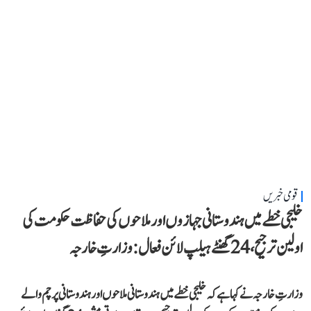
قومی خبریں
خلیجی خطے میں ہندوستانی جہازوں اور ملاحوں کی حفاظت حکومت کی
اولین ترجیح، 24 گھنٹے ہیلپ لائن فعال: وزارتِ خارجہ
وزارتِ خارجہ نے کہا ہے کہ خلیجی خطے میں ہندوستانی ملاحوں اور ہندوستانی پرچم والے