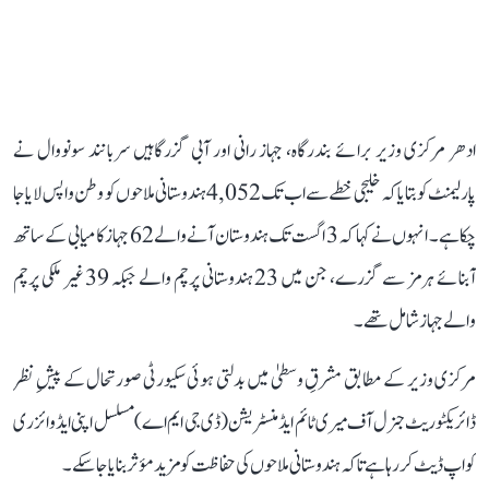
ادھر مرکزی وزیر برائے بندرگاہ، جہاز رانی اور آبی گزرگاہیں سربانند سونووال نے
پارلیمنٹ کو بتایا کہ خلیجی خطے سے اب تک 4,052 ہندوستانی ملاحوں کو وطن واپس لایا جا
چکا ہے۔ انہوں نے کہا کہ 3 اگست تک ہندوستان آنے والے 62 جہاز کامیابی کے ساتھ
آبنائے ہرمز سے گزرے، جن میں 23 ہندوستانی پرچم والے جبکہ 39 غیر ملکی پرچم
والے جہاز شامل تھے۔
مرکزی وزیر کے مطابق مشرقِ وسطیٰ میں بدلتی ہوئی سکیورٹی صورتحال کے پیشِ نظر
ڈائریکٹوریٹ جنرل آف میری ٹائم ایڈمنسٹریشن (ڈی جی ایم اے) مسلسل اپنی ایڈوائزری
کو اپ ڈیٹ کر رہا ہے تاکہ ہندوستانی ملاحوں کی حفاظت کو مزید مؤثر بنایا جا سکے۔