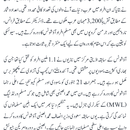
نے بتايا کہ ان افراد ميں عرب دنيا سے آنے والوں کی تعداد کافی محدود تھی۔ اعداد و شمار
کے مطابق تقريباً 3,200 مہمان عرب ملکوں سے تھے۔ ڈائریکٹر کے مطابق فرانس،
نارويجين اور جرمن گروپوں ميں بھی مسلم افراد آؤشوٹس کا دورہ کرتے ہيں۔ سيونسکی
کو يقين ہے کہ اس مقام کا دورہ ان کے ليے ايک منفرد تجربہ ثابت ہوتا ہے۔
آؤشوٹس کے سابقہ اذيتی مرکز ميں نازيوں نے 1.1 ملين افراد کو قتل کيا تھا جن کی
بھاری اکثريت يہوديوں پر مشتمل تھی۔ آئندہ ہفتے اس کيمپ کی آزادی کے پچھتر برس
مکمل ہو رہے ہيں۔ جمعرات 21 جنوری کو يہودی اور مسلم کميونٹيز کے اعلٰی رہنما
آؤشوٹس کا دورہ کر رہے ہيں۔ ان ميں محمد العيسٰی بھی شامل ہيں جو کہ مسلم ورلڈ ليگ
(MWL) کے سيکرٹری جنرل ہيں۔ يہ تنظيم دنيا بھر ميں ايک بلين مسلمانوں کی
نمائندگی کرتی ہے۔ يوں سابقہ سعودی وزير انصاف محمد العيسٰی آؤشوٹس کا دورہ کرنے
والے سب سے اعلی سطحی مسلمان رہنما بن جائيں گے۔ العيسٰی يہ دورہ امريکن جيوئش