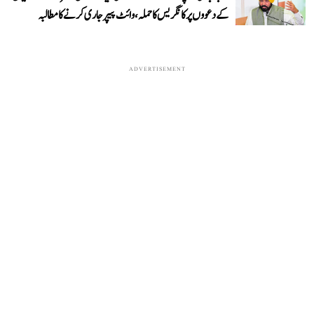
کے دعووں پر کانگریس کا حملہ، وائٹ پیپر جاری کرنے کا مطالبہ
ADVERTISEMENT