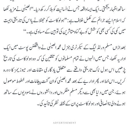
ساتھ اظہار يکجہتی۔ ايک ايسا واقعہ جس نے انسانيت کو ہلا کر رکھ ديا۔‘‘ العيسٰی نے مزيد لکھا
کہ اسلام ايسے جرائم کے مکمل خلاف ہے: ''ہولوکاسٹ کو جھٹلانے يا اس کی تاريخی اہميت
ميں کمی کی کسی بھی کوشش کو بے گناہ متاثرين کی توہين کے مساوی ہے۔‘‘
بعد ازاں مسلم ورلڈ ليگ کے سيکرٹری جنرل محمد العيسٰی نے واشنگٹن پوسٹ ميں ايک
اداريہ لکھا، جس ميں انہوں نے تمام مسلمانوں کو تلقين کی کہ وہ ہولوکاسٹ کی تاريخ
پڑھيں اس ہول ناک تاريخی واقعے سے متعلق يادگاری مقامات اور ميوزيمز کا دورہ
کريں۔ اس خط اور پھر اداريے کے بعد محمد العيسٰی کو ان گنت پيغامات اور خطوط موصول
ہوئے، جن ميں دنيا بھی سے ديگر مسلم مفکروں اور دانشوروں نے يہوديوں کے ساتھ
ہونے والی نا انصافی اور ہولوکاسٹ پر ان کے نقطہ نظر کی تائيد کی۔
ADVERTISEMENT