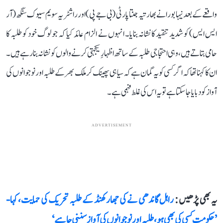
واقعے کے بعد نیہا بورا نے بھارتیہ جنتا پارٹی (بی جے پی) اور راشٹریہ سویم سیوک سنگھ (آر
ایس ایس) کو شدید تنقید کا نشانہ بنایا۔ انہوں نے الزام عائد کیا کہ جو لوگ خود کو طلبہ کا
حامی بتاتے ہیں، وہی احتجاجی طلبہ کے ساتھ اظہارِ یکجہتی کرنے والوں کو نشانہ بنا رہے ہیں۔
ان کا کہنا تھا کہ اگر کسی کو یہ گمان ہے کہ سیاہی پھینک کر ملک بھر کے طلبہ اور نوجوانوں کی
آواز کو دبایا جا سکتا ہے تو یہ اس کی غلط فہمی ہے۔
ADVERTISEMENT
یہ بھی پڑھیں :
راہل گاندھی نے کی جھارکھنڈ کے طلبہ تحریک کی حمایت، کہا-
’حکومت کسی کی بھی ہو، طلبہ اور نوجوانوں کی آواز سننی چاہیے‘