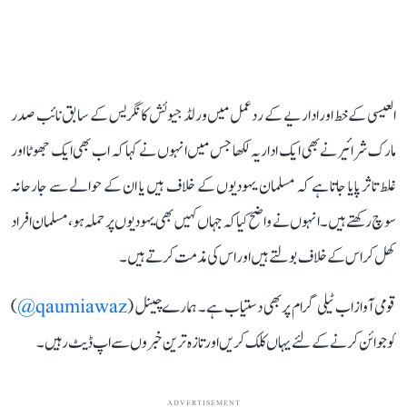
العيسی کے خط اور اداريے کے رد عمل ميں ورلڈ جيوئش کانگريس کے سابق نائب صدر
مارک شرائير نے بھی ايک اداريہ لکھا جس ميں انہوں نے کہا کہ اب بھی ايک جھوٹا اور
غلط تاثر پايا جاتا ہے کہ مسلمان يہوديوں کے خلاف ہيں يا ان کے حوالے سے جارحانہ
سوچ رکھتے ہيں۔ انہوں نے واضح کيا کہ جہاں کہيں بھی يہوديوں پر حملہ ہو، مسلمان افراد
کھل کر اس کے خلاف بولتے ہيں اور اس کی مذمت کرتے ہيں۔
قومی آواز اب ٹیلی گرام پر بھی دستیاب ہے۔ ہمارے چینل (
qaumiawaz@
)
کو جوائن کرنے کے لئے یہاں کلک کریں اور تازہ ترین خبروں سے اپ ڈیٹ رہیں۔
ADVERTISEMENT