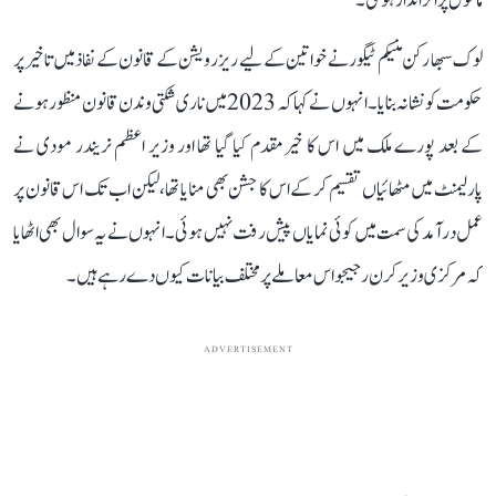
ماحول پر اثر انداز ہوگی۔
لوک سبھا رکن منیکم ٹیگور نے خواتین کے لیے ریزرویشن کے قانون کے نفاذ میں تاخیر پر
حکومت کو نشانہ بنایا۔ انہوں نے کہا کہ 2023 میں ناری شکتی وندن قانون منظور ہونے
کے بعد پورے ملک میں اس کا خیرمقدم کیا گیا تھا اور وزیر اعظم نریندر مودی نے
پارلیمنٹ میں مٹھائیاں تقسیم کر کے اس کا جشن بھی منایا تھا، لیکن اب تک اس قانون پر
عمل درآمد کی سمت میں کوئی نمایاں پیش رفت نہیں ہوئی۔ انہوں نے یہ سوال بھی اٹھایا
کہ مرکزی وزیر کرن رجیجو اس معاملے پر مختلف بیانات کیوں دے رہے ہیں۔
ADVERTISEMENT