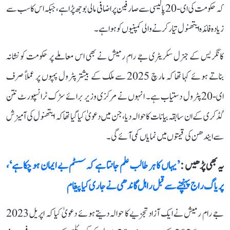
کہ حکومت کی ای-20 پالیسی سے صارفین پر اضافی مالی بوجھ پڑا ہے، جبکہ اس کا سب سے
زیادہ فائدہ ایتھنول تیار کرنے والی کمپنیوں کو ہوا ہے۔
کانگریس کے جنرل سکریٹری جے رام رمیش نے بھی اس معاملے پر حکومت کو نشانہ
بناتے ہوئے کہا تھا کہ مارچ 2025 سے ملک کے بیشتر پٹرول پمپوں پر عملاً صرف
ای-20 پٹرول دستیاب ہے۔ انہوں نے مرکزی وزیر برائے سڑک ٹرانسپورٹ نتن
گڈکری کے ان سابقہ بیانات کا حوالہ دیا، جن میں دعویٰ کیا گیا تھا کہ ایتھنول کی آمیزش
سے ایندھن کی قیمتوں میں نمایاں کمی آئے گی۔
یہ بھی پڑھیں :
’یہاں کا ہر طالب علم جانتا ہے کہ سسٹم بے ایمان ہو چکا ہے‘،
پریاگ راج پہنچنے سے قبل راہل گاندھی نے جاری کیا پیغام
جے رام رمیش نے ایک آزاد تجزیے کا حوالہ دیتے ہوئے دعویٰ کیا کہ اپریل 2023