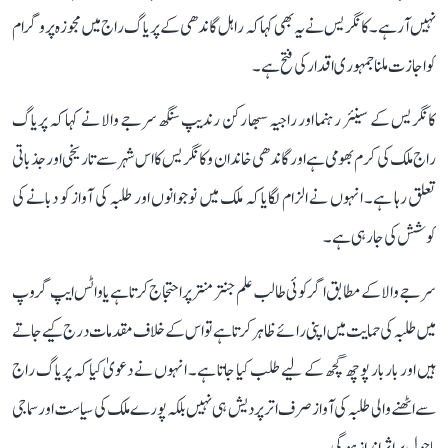
نہیں آ رہے۔ کانگریس نے یہ بھی کہا کہ راہل گاندھی کے پریاگ راج میں مجوزہ پروگرام
کو اجازت ملنا جمہوری اقدار کی فتح ہے۔
کانگریس کے سینئر رہنما اور راجیہ سبھا رکن رندیپ سنگھ سرجے والا نے کہا کہ پریاگ
راج ملک کی کرم بھومی ہے اور گاندھی خاندان و کانگریس کا اس شہر سے تاریخی اور جذباتی
تعلق رہا ہے۔ انہوں نے الزام لگایا کہ ملک میں نوجوانوں اور طلبہ کی آواز کو دبانے کی
کوشش کی جا رہی ہے۔
سرجے والا کے مطابق اگر کوئی طالب علم جنتر منتر پر احتجاج کرتا ہے یا واٹس ایپ گروپ
میں طلبہ کی حمایت میں اپنی رائے ظاہر کرتا ہے تو اس کے خلاف مقدمات درج کیے جاتے
ہیں اور بار بار پوچھ گچھ کے لیے طلب کیا جاتا ہے۔ انہوں نے دعویٰ کیا کہ پریاگ راج
سے اٹھنے والی طلبہ کی آواز صرف اتر پردیش ہی نہیں بلکہ پورے ملک کی سیاست اور سماجی