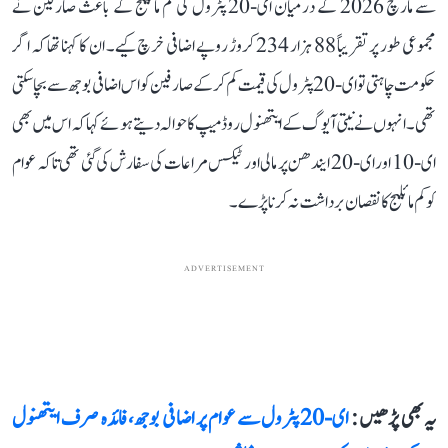
سے مارچ 2026 کے درمیان ای-20 پٹرول کی کم مائلیج کے باعث صارفین نے
مجموعی طور پر تقریباً 88 ہزار 234 کروڑ روپے اضافی خرچ کیے۔ ان کا کہنا تھا کہ اگر
حکومت چاہتی تو ای-20 پٹرول کی قیمت کم کرکے صارفین کو اس اضافی بوجھ سے بچا سکتی
تھی۔ انہوں نے نیتی آیوگ کے ایتھنول روڈ میپ کا حوالہ دیتے ہوئے کہا کہ اس میں بھی
ای-10 اور ای-20 ایندھن پر مالی اور ٹیکس مراعات کی سفارش کی گئی تھی تاکہ عوام
کو کم مائلیج کا نقصان برداشت نہ کرنا پڑے۔
ADVERTISEMENT
یہ بھی پڑھیں :
ای-20 پٹرول سے عوام پر اضافی بوجھ، فائدہ صرف ایتھنول