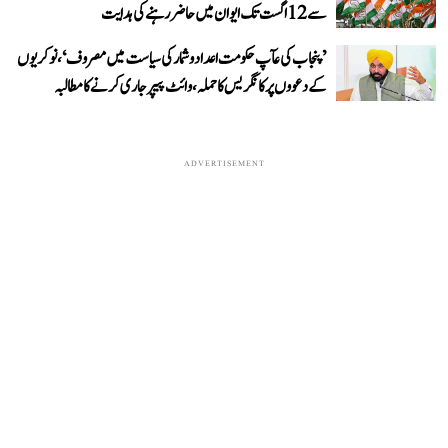
سے 12 اگست تک ایوان میں حاضر رہنے کی ہدایت
’پنجاب کی عآپ حکومت اعداد و شمار کی سیاست میں مصروف‘، نوکریوں
کے دعووں پر کانگریس کا حملہ، وائٹ پیپر جاری کرنے کا مطالبہ
ADVERTISEMENT