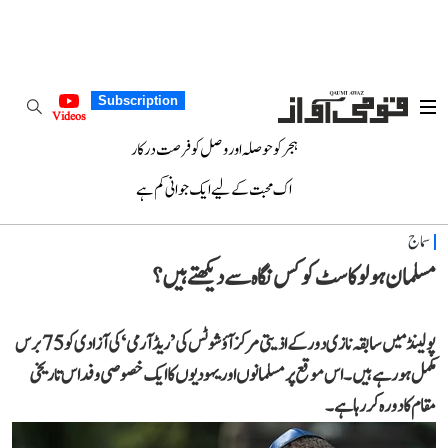
Subscription
Videos
ہجر کو حوصلہ اور وصل کو فرصت درکار
اک محبت کے لیے ایک جوانی کم ہے
سماج
مسلمان ہولوکاسٹ کو کس نگاہ سے ديکھتے ہيں؟
پولينڈ ميں سابقہ نازی دور کے اذيتی مرکز آؤشوٹس کی ’ريڈ آرمی‘ کی آزادی کو 75 برس
مکمل ہو رہے ہيں۔ اس موقع پر مسلمانوں اور يہوديوں کا ايک خصوصی وفد اس تاريخی
مقام کا دورہ کر رہا ہے۔