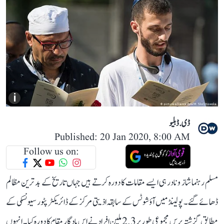
i
ڈی. ڈبلیو
Published: 20 Jan 2020, 8:00 AM
Follow us on:
مسلم رہنما شاز و نادر ہی ايسے مقامات کا دورہ کرتے ہيں جہاں تاريخ کے بد ترين مظالم
ڈھائے گئے۔ پولينڈ ميں آؤشوٹس کے سابقہ اذيتی مرکز کے ڈائريکٹر پٹور سيونسکی کے
مطابق گزشتہ برس مجموعی طور پر 2.3 ملين افراد نے اس يادگار مقام کا دورہ کيا۔ انہوں