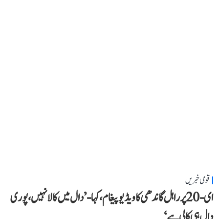
قومی خبریں
ای-20 پر راہل گاندھی کا ویڈیو پیغام، کہا- ’دال میں کالا نہیں، پوری
دال ہی کالی ہے‘