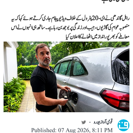
راہل گاندھی نے ای-20 پٹرول کے خلاف ویڈیو پیغام جاری کرتے ہوئے کہا کہ یہ
منصوبہ عوام کی گاڑیوں، جیب اور زندگی پر بوجھ بن رہا ہے۔ ساتھ ہی انہوں نے اس
معاملے کو بھرپور انداز میں اٹھانے کا اعلان کیا
قومی آواز بیورو
Published: 07 Aug 2026, 8:11 PM