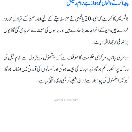
پیدا کرنے والوں کو ہوا: جے رام رمیش
کانگریس کا کہنا ہے کہ ای-20 پالیسی نے متوسط طبقے کے لیے ایندھن کے متبادل محدود
کر دیے ہیں، ان کے اخراجات بڑھا دیے ہیں اور برسوں کی محنت سے خریدی گئی گاڑیوں
پر اضافی بوجھ ڈال دیا ہے۔
دوسری جانب مرکزی حکومت کا موقف ہے کہ ایتھنول ملا پٹرول سے خام تیل کی
درآمد پر انحصار کم ہوگا، زرِ مبادلہ کی بچت ہوگی اور کسانوں کی آمدنی میں اضافہ ہوگا،
کیونکہ ایتھنول کی پیداوار سے زرعی شعبے کو بھی فائدہ پہنچ رہا ہے۔
ADVERTISEMENT