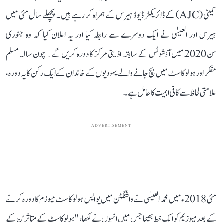
کميٹی (AJC) کے ڈائريکٹر ڈيوڈ ہيرس کے ہمراہ کر رہے ہيں۔ پچھلے سال مئی ميں
ہيرس اور العيسٰی نے ايک دوسرے سے رابطہ کيا اور يہ اعلان کيا کہ وہ جنوری
سن 2020 ميں آؤشوٹس کے سابقہ اذيتی مرکز کا دورہ کريں گے۔ چون سالہ مسلم
مفکر اور ہولوکاسٹ ميں بچ جانے والے يہوديوں کے خاندان کے ايک رکن کا يہ دورہ،
علامتی لحاظ سے کافی اہميت کا حامل ہے۔
ADVERTISEMENT
مئی 2018ء ميں محمد العيسٰی نے واشنگٹن ميں يو ايس ہولوکاسٹ ميوزم کا دورہ کرنے
کے بعد ميوزيم کو ايک خط بھيجا جس ميں انہوں نے لکھا، ''ہولوکاسٹ کے متاثرين کے