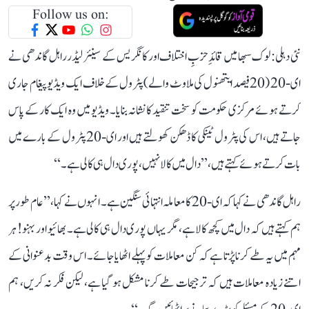
Follow us on:
نئی دہلی: لوک سبھا میں قائدِ حزبِ اختلاف اور کانگریس کے سینئر لیڈر راہل گاندھی نے
ای-20 (20 فیصد ایتھنول کی ملاوٹ والے) پٹرول کے خلاف ایک ویڈیو پیغام جاری
کرتے ہوئے مرکزی حکومت کو سخت تنقید کا نشانہ بنایا۔ ویڈیو میں وہ ایک کار کے پاس
جاتے ہیں، اس کی پٹرول ٹینکی کا ڈھکن کھولتے ہیں اور ای-20 پٹرول کے بارے میں
بات کرتے ہوئے کہتے ہیں، ’’دال میں کالا نہیں، پوری دال ہی کالی ہے۔‘‘
راہل گاندھی نے کہا کہ ای-20 کا معاملہ انتہائی سنگین ہے۔ انہوں نے کہا، ’’عام طور پر
ہم کہتے ہیں کہ دال میں کچھ کالا ہے، مگر یہاں پوری دال ہی کالی ہے۔ بھائیو اور بہنو! ہر
مہم میں یہ طے کرنا پڑتا ہے کہ کن معاملات کو پہلے اٹھایا جائے۔ اس وقت بدعنوانی کے
اتنے زیادہ معاملات ہیں کہ ترجیحات طے کرنا مشکل ہو گیا ہے، لیکن فکر نہ کریں، ہم