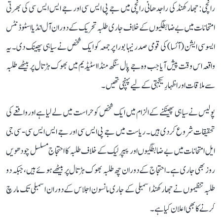
رانچی: جھارکھنڈ کی راجدھانی رانچی میں جے پی ایس سی اور جے ایس ایس سی کی بھرتی
امتحانات میں بے ضابطگیوں کے خلاف جاری طلبہ تحریک کے دوران آل انڈیا اسٹوڈنٹس
ایسوسی ایشن (آئسا) کی قومی صدر نیہا بورا پر جمعہ کو ایک شخص نے سیاہی پھینک دی۔ یہ
واقعہ اس وقت پیش آیا جب وہ جے پال سنگھ منڈا اسٹیڈیم میں بھوک ہڑتال پر بیٹھے طلبہ
سے ملاقات اور اظہارِ یکجہتی کے لیے پہنچی تھیں۔
پولیس نے سیاہی پھینکنے کے الزام میں ایک شخص کو حراست میں لے لیا ہے اور واقعے کی
تحقیقات شروع کر دی ہیں۔ ریاست میں جے پی ایس سی اور جے ایس ایس سی - سی جی
ایل امتحانات میں بے ضابطگیوں اور پیپر لیک کے خلاف طلبہ کا احتجاج مسلسل چودھویں
روز بھی جاری ہے۔ احتجاج کے دوران چھ طلبہ بھوک ہڑتال پر بیٹھے ہوئے ہیں، جبکہ دو
طلبہ تنظیموں نے جھارکھنڈ اسمبلی کے جاری مانسون اجلاس کے دوران اسمبلی تک مارچ
کرنے کا بھی اعلان کیا ہے۔