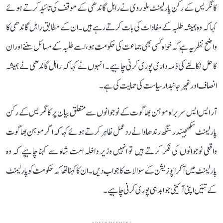
کانگریس کے رکن پارلیمنٹ ملو روی نے راہل گاندھی کے موقف کی تائید کرتے ہوئے
کہا کہ وہ ہمیشہ طلبہ کے مفادات کی بات کرتے رہے ہیں۔ ان کے مطابق راہل گاندھی کا
واضح نظریہ ہے کہ خواہ کسی بھی جماعت کی حکومت ہو، اسے طلبہ کے مسائل سننے اور ان
کا حل نکالنے کی ذمہ داری پوری کرنی چاہیے۔ انہوں نے کہا کہ راہل گاندھی نے ہمیشہ
انصاف اور غیر جانبدار سیاست کی حمایت کی ہے۔
آر ایس ایس سربراہ موہن بھاگوت کے نوجوانوں سے متعلق بیان پر کانگریس کے رکن
پارلیمنٹ سکھجیندر سنگھ رندھاوا نے ردعمل ظاہر کرتے ہوئے کہا کہ اگر موہن بھاگوت
واقعی نوجوانوں کی فکر کرتے ہیں تو انہیں وزیر داخلہ امت شاہ سے کہنا چاہیے کہ وہ
پارلیمنٹ میں آکر اپوزیشن کے سوالات کا جواب دیں۔ ان کا کہنا تھا کہ حکومت کو پارلیمنٹ
کے تئیں اپنی آئینی جوابدہی پوری کرنی چاہیے۔