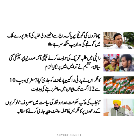
چھاتروں کی گونج: پریاگ راج سے اٹھنے والی طلبہ کی آواز پورے ملک
میں گونجے گی، رندیپ سنگھ سرجے والا
رانچی میں طلبہ تحریک کی حمایت کرنے پہنچی آئسا صدر نیہا پر پھینکی گئی
سیاہی، تنظیم نے آر ایس ایس پر لگایا الزام
کانگریس نے پارٹی اراکین پارلیمنٹ کو جاری کیا 3 سطری وہپ، 10
سے 12 اگست تک ایوان میں حاضر رہنے کی ہدایت
’پنجاب کی عآپ حکومت اعداد و شمار کی سیاست میں مصروف‘، نوکریوں
کے دعووں پر کانگریس کا حملہ، وائٹ پیپر جاری کرنے کا مطالبہ
ADVERTISEMENT