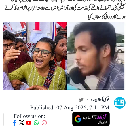
پھینکی گئی۔ آئسا نے واقعے کی مذمت کی اور آر ایس ایس سے وابستہ افراد پر الزام عائد کرتے
ہوئے کارروائی کا مطالبہ کیا
قومی آواز بیورو
Published: 07 Aug 2026, 7:11 PM
Follow us on: