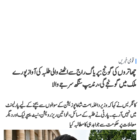
قومی خبریں
چھاتروں کی گونج: پریاگ راج سے اٹھنے والی طلبہ کی آواز پورے
ملک میں گونجے گی، رندیپ سنگھ سرجے والا
کانگریس نے کہا کہ وزیر داخلہ امت شاہ اپوزیشن کے سوالوں سے بچنے کے لیے پارلیمنٹ
میں نہیں آ رہے۔ پارٹی نے طلبہ کے مسائل، خواتین ریزرویشن، نیٹ پیپر لیک اور دیگر
معاملات پر حکومت سے جوابدہی کا مطالبہ کیا