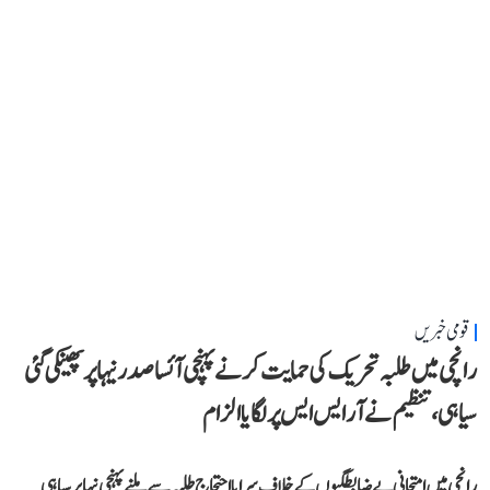
قومی خبریں
رانچی میں طلبہ تحریک کی حمایت کرنے پہنچی آئسا صدر نیہا پر پھینکی گئی
سیاہی، تنظیم نے آر ایس ایس پر لگایا الزام
رانچی میں امتحانی بے ضابطگیوں کے خلاف سراپا احتجاج طلبہ سے ملنے پہنچی نیہا پر سیاہی