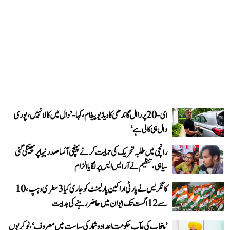
ای-20 پر راہل گاندھی کا ویڈیو پیغام، کہا- ’دال میں کالا نہیں، پوری
دال ہی کالی ہے‘
رانچی میں طلبہ تحریک کی حمایت کرنے پہنچی آئسا صدر نیہا پر پھینکی گئی
سیاہی، تنظیم نے آر ایس ایس پر لگایا الزام
کانگریس نے پارٹی اراکین پارلیمنٹ کو جاری کیا 3 سطری وہپ، 10
سے 12 اگست تک ایوان میں حاضر رہنے کی ہدایت
’پنجاب کی عآپ حکومت اعداد و شمار کی سیاست میں مصروف‘، نوکریوں