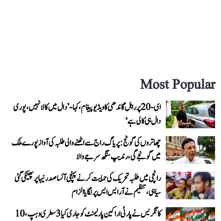
Most Popular
ای-20 پر راہل گاندھی کا ویڈیو پیغام، کہا- ’دال میں کالا نہیں، پوری
دال ہی کالی ہے‘
چھاتروں کی گونج: پریاگ راج سے اٹھنے والی طلبہ کی آواز پورے ملک
میں گونجے گی، رندیپ سنگھ سرجے والا
رانچی میں طلبہ تحریک کی حمایت کرنے پہنچی آئسا صدر نیہا پر پھینکی گئی
سیاہی، تنظیم نے آر ایس ایس پر لگایا الزام
کانگریس نے پارٹی اراکین پارلیمنٹ کو جاری کیا 3 سطری وہپ، 10