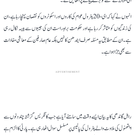
ای-20 کے مسئلے کو بڑے پیمانے پر اٹھائیں گے۔‘‘
انہوں نے کہا کہ ای-20 پٹرول عوام کی کاروں اور اسکوٹروں کو نقصان پہنچا رہا ہے، ان
کی زندگیوں کو متاثر کر رہا ہے اور حکومت براہِ راست ان کی جیبوں سے پیسہ نکال رہی
ہے۔ ان کے مطابق یہ مسئلہ صرف ایندھن کا نہیں بلکہ عام صارفین کے معاشی مفادات
سے بھی جڑا ہوا ہے۔
ADVERTISEMENT
راہل گاندھی کا یہ بیان ایسے وقت میں سامنے آیا ہے جب کانگریس گزشتہ چند دنوں سے
ایتھنول کی ملاوٹ والے پٹرول کی پالیسی پر مسلسل سوال اٹھا رہی ہے۔ پارٹی کا الزام ہے