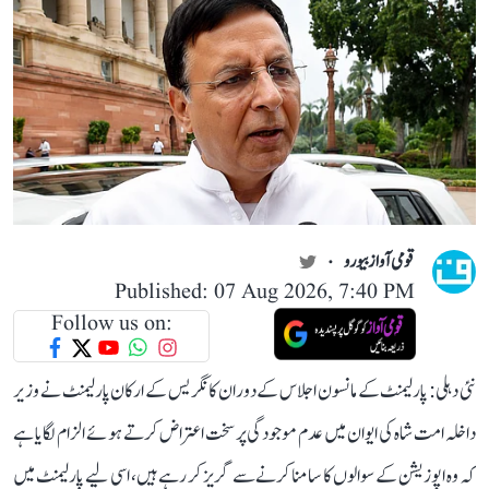
قومی آواز بیورو
Published: 07 Aug 2026, 7:40 PM
Follow us on:
نئی دہلی: پارلیمنٹ کے مانسون اجلاس کے دوران کانگریس کے ارکان پارلیمنٹ نے وزیر
داخلہ امت شاہ کی ایوان میں عدم موجودگی پر سخت اعتراض کرتے ہوئے الزام لگایا ہے
کہ وہ اپوزیشن کے سوالوں کا سامنا کرنے سے گریز کر رہے ہیں، اسی لیے پارلیمنٹ میں