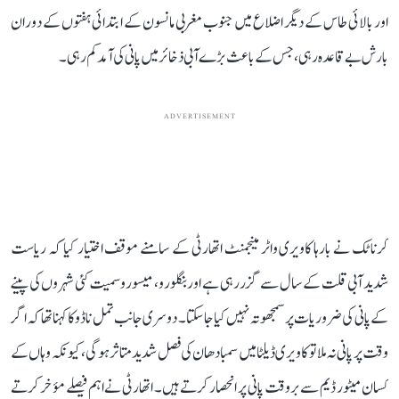
اور بالائی طاس کے دیگر اضلاع میں جنوب مغربی مانسون کے ابتدائی ہفتوں کے دوران
بارش بے قاعدہ رہی، جس کے باعث بڑے آبی ذخائر میں پانی کی آمد کم رہی۔
ADVERTISEMENT
کرناٹک نے بارہا کاویری واٹر مینجمنٹ اتھارٹی کے سامنے موقف اختیار کیا کہ ریاست
شدید آبی قلت کے سال سے گزر رہی ہے اور بنگلورو، میسورو سمیت کئی شہروں کی پینے
کے پانی کی ضروریات پر سمجھوتہ نہیں کیا جا سکتا۔ دوسری جانب تمل ناڈو کا کہنا تھا کہ اگر
وقت پر پانی نہ ملا تو کاویری ڈیلٹا میں سمبا دھان کی فصل شدید متاثر ہوگی، کیونکہ وہاں کے
کسان میٹور ڈیم سے بروقت پانی پر انحصار کرتے ہیں۔ اتھارٹی نے اہم فیصلے مؤخر کرتے