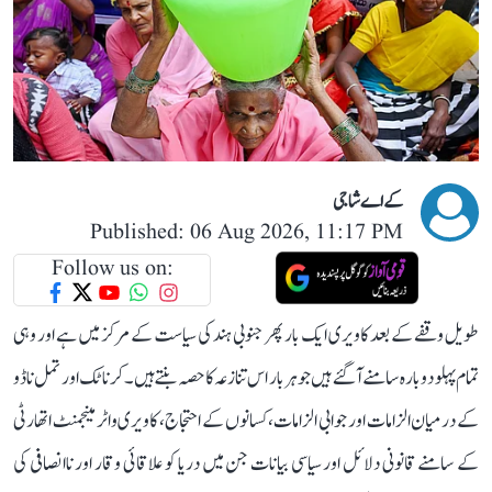
کے اے شاجی
Published: 06 Aug 2026, 11:17 PM
Follow us on:
طویل وقفے کے بعد کاویری ایک بار پھر جنوبی ہند کی سیاست کے مرکز میں ہے اور وہی
تمام پہلو دوبارہ سامنے آ گئے ہیں جو ہر بار اس تنازعہ کا حصہ بنتے ہیں۔ کرناٹک اور تمل ناڈو
کے درمیان الزامات اور جوابی الزامات، کسانوں کے احتجاج، کاویری واٹر مینجمنٹ اتھارٹی
کے سامنے قانونی دلائل اور سیاسی بیانات جن میں دریا کو علاقائی وقار اور ناانصافی کی