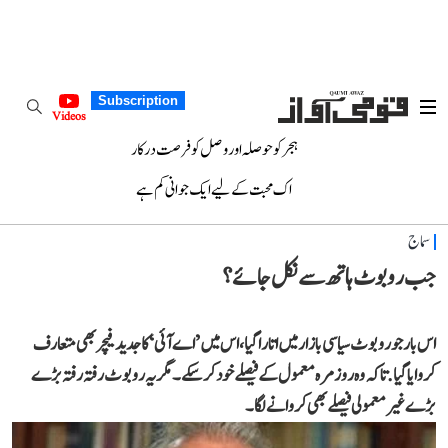
Subscription
Videos
ہجر کو حوصلہ اور وصل کو فرصت درکار
اک محبت کے لیے ایک جوانی کم ہے
سماج
جب روبوٹ ہاتھ سے نکل جائے؟
اس بار جو روبوٹ سیاسی بازار میں اتارا گیا، اس میں ’اے آئی‘ کا جدید فیچر بھی متعارف
کروایا گیا. تاکہ وہ روزمرہ معمول کے فیصلے خود کر سکے۔ مگر یہ روبوٹ رفتہ رفتہ بڑے
بڑے غیر معمولی فیصلے بھی کروانے لگا۔