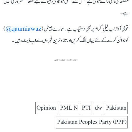
مصنفہ کی ذاتی رائے ہوتی ہے، جس سے متفق ہونا ڈی ڈبلیو کے لیے قطعاﹰ ضروری نہیں
ہے۔
قومی آواز اب ٹیلی گرام پر بھی دستیاب ہے۔ ہمارے چینل (
qaumiawaz@
)
کو جوائن کرنے کے لئے یہاں کلک کریں اور تازہ ترین خبروں سے اپ ڈیٹ رہیں۔
ADVERTISEMENT
Opinion
PML N
PTI
dw
Pakistan
Pakistan Peoples Party (PPP)