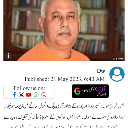
i
Dw
Published: 21 May 2023, 6:40 AM
Follow us on:
جس طرح سولہ دسمبر دو ہزار چودہ کے پشاور آرمی پبلک اسکول سانحے میں ڈیڑھ سو بچوں
اور اساتذہ کی موت نے سولہ دسمبر انیس سو اکہتر کے سقوطِ ڈھاکہ کی تکلیف دہ یاد سے