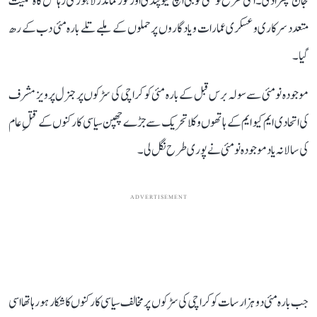
جان چھڑا دی۔ اسی طرح نو مئی کو جی ایچ کیو پنڈی اور کور کمانڈر لاہور کی رہائش گاہ سمیت
متعدد سرکاری و عسکری عمارات و یادگاروں پر حملوں کے ملبے تلے بارہ مئی دب کے رھ
گیا۔
موجودہ نو مئی سے سولہ برس قبل کے بارہ مئی کو کراچی کی سڑکوں پر جنرل پرویز مشرف
کی اتحادی ایم کیو ایم کے ہاتھوں وکلا تحریک سے جڑے چھپن سیاسی کارکنوں کے قتلِ عام
کی سالانہ یاد موجودہ نو مئی نے پوری طرح نگل لی۔
ADVERTISEMENT
جب بارہ مئی دو ہزار سات کو کراچی کی سڑکوں پر مخالف سیاسی کارکنوں کا شکار ہو رہا تھا اسی