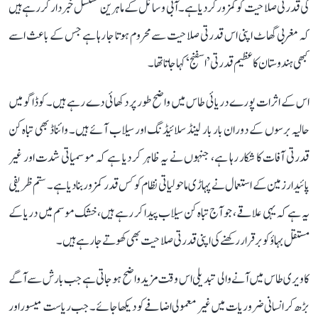
کی قدرتی صلاحیت کو کمزور کر دیا ہے۔ آبی وسائل کے ماہرین مسلسل خبردار کر رہے ہیں
کہ مغربی گھاٹ اپنی اس قدرتی صلاحیت سے محروم ہوتا جا رہا ہے جس کے باعث اسے
کبھی ہندوستان کا عظیم قدرتی ’اسفنج‘ کہا جاتا تھا۔
اس کے اثرات پورے دریائی طاس میں واضح طور پر دکھائی دے رہے ہیں۔ کوڈاگو میں
حالیہ برسوں کے دوران بار بار لینڈ سلائیڈنگ اور سیلاب آئے ہیں۔ وائناڈ بھی تباہ کن
قدرتی آفات کا شکار رہا ہے، جنہوں نے یہ ظاہر کر دیا ہے کہ موسمیاتی شدت اور غیر
پائیدار زمین کے استعمال نے پہاڑی ماحولیاتی نظام کو کس قدر کمزور بنا دیا ہے۔ ستم ظریفی
یہ ہے کہ یہی علاقے، جو آج تباہ کن سیلاب پیدا کر رہے ہیں، خشک موسم میں دریا کے
مستقل بہاؤ کو برقرار رکھنے کی اپنی قدرتی صلاحیت بھی کھوتے جا رہے ہیں۔
کاویری طاس میں آنے والی تبدیلی اس وقت مزید واضح ہو جاتی ہے جب بارش سے آگے
بڑھ کر انسانی ضروریات میں غیر معمولی اضافے کو دیکھا جائے۔ جب ریاست میسور اور