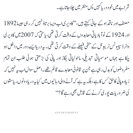
شرابے میں خود دریا کہیں پس منظر میں چلا جاتا ہے۔
مصنف اور ناقد او کے جانی کہتے ہیں، ’’کاویری اب ویسا برتاؤ نہیں کر رہی جیسا 1892
اور 1924 کے نوآبادیاتی معاہدوں کے وقت کرتی تھی، یا حتیٰ کہ 2007 میں کاویری
واٹر ڈسپیوٹس ٹریبونل کے حتمی فیصلے کے وقت کرتی تھی۔ یہ دریا ایسے دور میں داخل ہو
چکا ہے جہاں موسمیاتی تبدیلی، ماحولیاتی بگاڑ اور پانی کی بڑھتی ہوئی طلب ان تمام
مفروضوں کو بدل رہی ہے جن پر قانونی معاہدے قائم تھے۔ اصل سوال اب یہ نہیں کہ
زیادہ پانی کا حق کس کا ہے، بلکہ یہ ہے کہ آنے والی دہائیوں میں کیا یہ دریا دونوں ریاستوں
کی ضروریات پوری کرنے کے قابل بھی رہے گا؟‘‘
ADVERTISEMENT