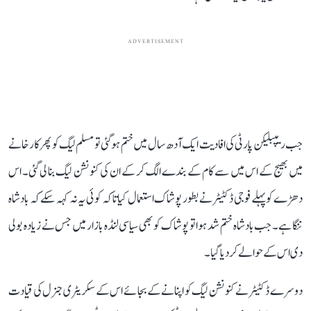
ADVERTISEMENT
جب ریپبلیکن پارٹی کی افادیت ایک آدھ سال میں ختم ہو گئی تو مسلم لیگ کو پھر کارخانے
میں بھیج کے اس میں سے کام کے بندے الگ کر کے ان کی کنونشن لیگ بنا لی گئی۔ اس
دھڑے کو پہلے فوجی ڈکٹیٹر نے بطور پوشاک استعمال کیا تاکہ کوئی یہ نہ کہہ سکے کہ بادشاہ
ننگا ہے۔ جب بادشاہ ختم شد ہوا تو پوشاک کو بھی سیاسی لنڈہ بازار میں جس نے زیادہ بولی
دی اس کے حوالے کر دیا گیا۔
دوسرے ڈکٹیٹر نے کنونشن لیگ کو اپنانے کے بجائے اس کے سکریٹری جنرل کی قیادت