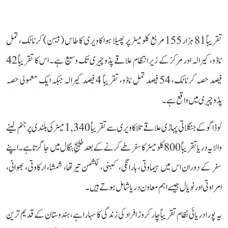
تقریباً 81 ہزار 155 مربع کلومیٹر پر پھیلا ہوا کاویری کا طاس (بیسن) کرناٹک، تمل
ناڈو، کیرالہ اور مرکز کے زیر انتظام علاقے پڈوچیری تک وسیع ہے۔ اس کا تقریباً 42
فیصد حصہ کرناٹک، 54 فیصد تمل ناڈو، تقریباً 4 فیصد کیرالہ جبکہ ایک معمولی حصہ
پڈوچیری میں واقع ہے۔
کوڈاگو کے جنگلاتی پہاڑی علاقے تلاکاویری سے تقریباً 1,340 میٹر کی بلندی پر جنم لینے
والا یہ دریا تقریباً 800 کلومیٹر کا سفر طے کرنے کے بعد خلیجِ بنگال میں جا گرتا ہے۔ اپنے
سفر کے دوران اس میں ہیماوتی، ہارانگی، کبنی، لکشمن تیرتھا، شمشا، ارکاوتی، بھوانی،
امراوتی اور نویال جیسے اہم معاون دریا شامل ہوتے ہیں۔
یہ پورا دریائی نظام تقریباً چار کروڑ افراد کی زندگی کا سہارا ہے، ہندوستان کے قدیم ترین