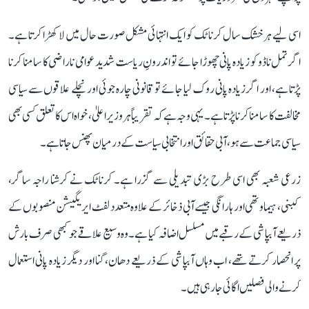
اسی لیے ہر خشک سال کرناٹک کو ایک انتہائی مشکل صورت حال میں لا کھڑا کرتا ہے۔
اگر تمل ناڈو کو زیادہ پانی چھوڑا جائے تو اندرونِ ریاست شدید عوامی ناراضی کا سامنا کرنا
پڑتا ہے، اور اگر زیادہ پانی روک لیا جائے تو قانونی چارہ جوئی اور نچلے علاقوں سے سیاسی
مخالفت کا سامنا کرنا پڑتا ہے۔ یہی وجہ ہے کہ تقریباً ہر وزیر اعلیٰ، خواہ اس کا تعلق کسی بھی
سیاسی جماعت سے ہو، آبی حقائق اور انتخابی سیاست کے درمیان پھنس جاتا ہے۔
زرعی شعبہ بھی اسی طرح بڑی تبدیلی سے گزرا ہے۔ کرناٹک نے کرشنا راجہ ساگر،
کبنی، ہیماوتھی اور ہارانگی جیسے آبی ذخائر کے علاوہ متعدد لفٹ ایریگیشن منصوبوں کے
ذریعے آبپاشی کے رقبے میں مسلسل اضافہ کیا ہے۔ وہ وسیع علاقے جو کبھی صرف بارش
پر انحصار کرتے تھے، اب وہاں آبپاشی کے ذریعے دھان، گنا اور دیگر زیادہ پانی استعمال
کرنے والی فصلیں اگائی جا رہی ہیں۔