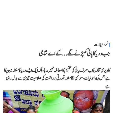
فکر و خیالات
جب دریا کا پانی کم پڑنے لگے...کے اے شاجی
کاویری تنازع اب صرف پانی کی تقسیم کا معاملہ نہیں رہا، بلکہ ایک ایسے دریا کا مسئلہ بن چکا
ہے جس کی ماحولیات، موسمی نظام اور قدرتی برداشت کی صلاحیت تیزی سے بدل رہی
ہے