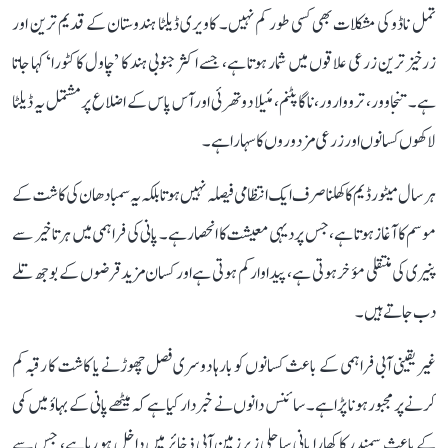
تمل ناڈو کی مشکلات بھی کسی طور کم نہیں۔ کاویری ڈیلٹا ہندوستان کے قدیم ترین اور
زرخیز ترین زرعی علاقوں میں شمار ہوتا ہے، جسے اکثر جنوبی ہند کا ’چاول کا کٹورا‘ کہا جاتا
ہے۔ تنجاوور، ترووارور، ناگاپٹنم، مئیلا دوتھرئی اور آس پاس کے اضلاع پر مشتمل یہ ڈیلٹا
لاکھوں کسانوں اور زرعی مزدوروں کا سہارا ہے۔
ہر سال میٹور ڈیم کا کھلنا صرف ایک انتظامی فیصلہ نہیں ہوتا بلکہ یہ سمبا دھان کی کاشت کے
موسم کا آغاز ہوتا ہے، جس پر دیہی معیشت کا انحصار ہے۔ پانی کی فراہمی میں ہر تاخیر سے
پنیری کی منتقلی مؤخر ہوتی ہے، پیداوار کم ہوتی ہے اور کسان مزید قرضوں کے بوجھ تلے
دب جاتے ہیں۔
غیر یقینی آبی فراہمی کے باعث کسانوں کو بارہا دوسری فصل چھوڑنے یا کاشت کا رقبہ کم
کرنے پر مجبور ہونا پڑا ہے۔ سائنس دانوں نے خبردار کیا ہے کہ میٹھے پانی کے بہاؤ میں کمی
کے باعث سمندر کا کھارا پانی ساحلی زیرزمین آبی ذخائر میں داخل ہو رہا ہے، جس سے