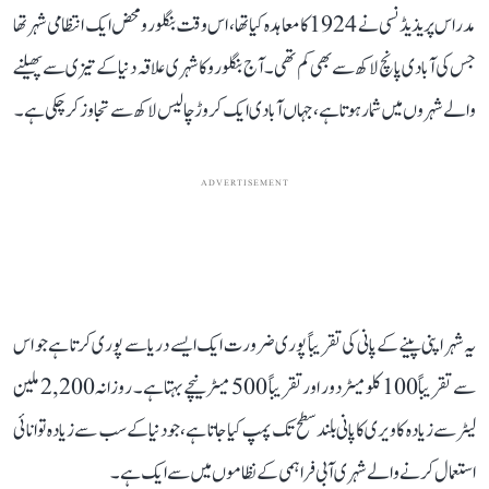
مدراس پریذیڈنسی نے 1924 کا معاہدہ کیا تھا، اس وقت بنگلورو محض ایک انتظامی شہر تھا
جس کی آبادی پانچ لاکھ سے بھی کم تھی۔ آج بنگلورو کا شہری علاقہ دنیا کے تیزی سے پھیلنے
والے شہروں میں شمار ہوتا ہے، جہاں آبادی ایک کروڑ چالیس لاکھ سے تجاوز کر چکی ہے۔
ADVERTISEMENT
یہ شہر اپنی پینے کے پانی کی تقریباً پوری ضرورت ایک ایسے دریا سے پوری کرتا ہے جو اس
سے تقریباً 100 کلومیٹر دور اور تقریباً 500 میٹر نیچے بہتا ہے۔ روزانہ 2,200 ملین
لیٹر سے زیادہ کاویری کا پانی بلند سطح تک پمپ کیا جاتا ہے، جو دنیا کے سب سے زیادہ توانائی
استعمال کرنے والے شہری آبی فراہمی کے نظاموں میں سے ایک ہے۔