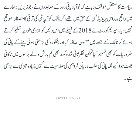
ریاست کا مستقل موقف رہا ہے کہ نوآبادیاتی دور کے معاہدوں نے، جو زیریں دھارے
میں واقع مدراس پریذیڈنسی کے حق میں تھے، کرناٹک کو آبپاشی کی ترقی کا منصفانہ موقع
نہیں دیا۔ سپریم کورٹ نے 2018 کے فیصلے میں اس دلیل کو جزوی طور پر تسلیم کرتے
ہوئے کرناٹک کے حصے میں معمولی اضافہ کیا اور بنگلورو کی بڑھتی ہوئی پینے کے پانی کی
ضروریات کو بھی تسلیم کیا لیکن نظرثانی شدہ کوٹہ بھی کم بارش والے برسوں میں ناکافی
ثابت ہوا، کیونکہ پانی کی طلب دریا کی فراہمی کی صلاحیت سے کہیں زیادہ تیزی سے بڑھی
ہے۔
ADVERTISEMENT