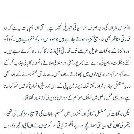
تاہم اس بحران کی وجہ صرف موسمیاتی تبدیلی نہیں ہے۔ اتنی ہی اہم بات یہ ہے کہ وہ
قدرتی مناظر بھی بتدریج کمزور ہوتے جا رہے ہیں جو خود اس دریا کو جنم دیتے ہیں۔ کوڈاگو
اور وائناڈ کے جنگلات طویل عرصے تک قدرتی آبی ذخائر کا کردار ادا کرتے رہے ہیں۔
گھنے جنگلات، نامیاتی مادے سے بھرپور مٹی اور دلدلی علاقے مانسون کا پانی جذب کر کے
اسے آہستہ آہستہ ندی نالوں میں چھوڑتے تھے، جس سے بارش ختم ہونے کے بعد بھی
دریا مستقل بہاؤ برقرار رکھتا تھا۔ زیرزمین پانی کے اس تدریجی اخراج کو بیس فلو کہا جاتا
ہے، اور یہی عمل ماضی میں خشک موسم کے دوران کاویری کو زندہ رکھتا تھا۔
لیکن جنگلات کی مسلسل کٹائی اور ٹکڑوں میں تقسیم، باغات کی توسیع، سڑکوں کی تعمیر،
پتھر کی کان کنی، سیاحتی ڈھانچے اور بے ہنگم ترقیاتی سرگرمیوں نے ان آبی ذخیرہ گاہوں