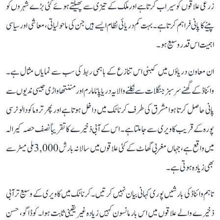
زرعی علاقوں کو سیراب کرتا ہے اور ملک کے تیزی سے پھیلتے ہوئے کئی بڑے شہروں کو
پینے کا پانی فراہم کرتا ہے۔ بہت کم دریائی نظام ایسے ہیں جن کی ماحولیاتی، معاشی اور سیاسی
اہمیت اس قدر وسیع ہو۔
ان معاون دریاؤں میں کبنی اس تنازع کے باہمی ربط کی سب سے نمایاں مثال ہے۔
وائناڈ کے گھنے سرسبز جنگلات سے نکلنے والا یہ دریا پانامارم اور مننتھاواڑی جیسی ندیوں سے
پانی حاصل کرتا ہوا مشرق کی طرف کرناٹک میں داخل ہوتا ہے اور پھر تروماکودالو نرسی
پورہ کے قریب کاویری سے جا ملتا ہے۔ اس کے آبی ذخیرے کا تقریباً نصف حصہ کیرالہ
میں واقع ہے، جہاں مغربی گھاٹ کے کئی علاقوں میں سالانہ بارش 3,000 ملی میٹر سے
بھی زیادہ ہوتی ہے۔
تاہم وائناڈ کی بارشیں پوری کہانی بیان نہیں کرتیں۔ کرناٹک میں کاویری کے وسیع تر آبی
ذخیرے والے علاقوں میں اس بار مانسون کہیں زیادہ غیر یقینی ثابت ہوا۔ کوڈاگو، حسن