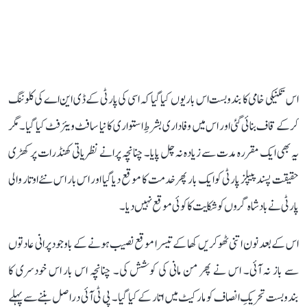
اس تکنیکی خامی کا بندوبست اس بار یوں کیا گیا کہ اسی کی پارٹی کے ڈی این اے کی کلوننگ
کر کے قاف بنائی گئی اور اس میں وفاداری بشرطِ استواری کا نیا سافٹ ویئر فٹ کیا گیا۔ مگر
یہ بھی ایک مقررہ مدت سے زیادہ نہ چل پایا۔ چنانچہ پرانے نظریاتی کھنڈرات پر کھڑی
حقیقت پسند پیپلز پارٹی کو ایک بار پھر خدمت کا موقع دیا گیا اور اس بار اس نئے اوتار والی
پارٹی نے بادشاہ گروں کو شکایت کا کوئی موقع نہیں دیا۔
اس کے بعد نون اتنی ٹھوکریں کھا کے تیسرا موقع نصیب ہونے کے باوجود پرانی عادتوں
سے باز نہ آئی۔ اس نے پھر من مانی کی کوشش کی۔ چنانچہ اس بار اس خودسری کا
بندوبست تحریکِ انصاف کو مارکیٹ میں اتار کے کیا گیا۔ پی ٹی آئی دراصل بننے سے پہلے