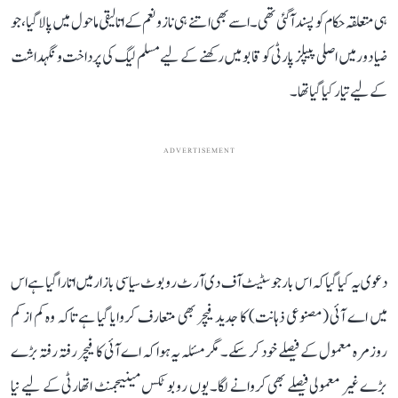
ہی متعلقہ حکام کو پسند آ گئی تھی۔ اسے بھی اتنے ہی ناز و نعم کے اتالیقی ماحول میں پالا گیا، جو
ضیا دور میں اصلی پیپلز پارٹی کو قابو میں رکھنے کے لیے مسلم لیگ کی پرداخت و نگہداشت
کے لیے تیار کیا گیا تھا۔
ADVERTISEMENT
دعوی یہ کیا گیا کہ اس بار جو سٹیٹ آف دی آرٹ روبوٹ سیاسی بازار میں اتارا گیا ہے اس
میں اے آئی (مصنوعی ذہانت) کا جدید فیچر بھی متعارف کروایا گیا ہے تاکہ وہ کم از کم
روزمرہ معمول کے فیصلے خود کر سکے۔ مگر مسئلہ یہ ہوا کہ اے آئی کا فیچر رفتہ رفتہ بڑے
بڑے غیر معمولی فیصلے بھی کروانے لگا۔ یوں روبوٹکس مینیجمنٹ اتھارٹی کے لیے نیا