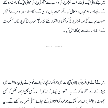
میں بننے والی ایک نئی جماعت پیپلز پارٹی کو سب سے مقبول پارٹی عوامی لیگ کا راستہ روکنے
کے لیے بطور ہم خیال استعمال کیا۔ مگر سخت جان عوامی لیگ رکا ہوا راستہ دوسرے ڈکٹیٹر
سمیت بہا لے گئی اور پیپلز پارٹی کو پہلی بار اقتدار ملتے ہی وقتی طور پر لگا گویا مالکانہ عسکریت
کے مسلط سائے سے چھٹکارا مل گیا۔
ADVERTISEMENT
اس نے آتے ہی فوج کی بالائی قیادت میں جو اکھاڑ پچھاڑ کی اسے فوج نے اپنی یادداشت میں
ہمیشہ کے لیے محفوظ کر کے یہ لاشعوری فیصلہ کر لیا کہ آئندہ کسی بھی ایسے شخص کو کھلی
چھوٹ دینا خطرناک ہو سکتا ہے جو خود کو اعزازی کے بجائے اصلی حکمران سمجھنے لگے ۔ یہ