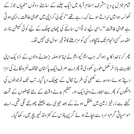
شام جنرل پرویز مشرف اسلام آباد میں ایک جلسے کے سامنے دونوں مٹھیاں جوڑ کے
گھونسہ ہوا میں لہراتے ہوئے کہہ رہے تھے ”دیکھ لی کراچی میں عوامی طاقت۔ ایسی ہوتی
ہے عوامی طاقت‘‘۔ اسی لیے نہ تو اس سانحے کی چھان پھٹک کے لیے کوئی کمیشن بنا، نہ
مقدمہ کسی انجام تک پہنچا اور کسی کو سزا ملنے کا تو خیر سوال ہی نہیں تھا۔
پھر کرنا خدا کا یہ ہوا کہ جب ایم کیو ایم نے اپنا حوصلہ بڑھانے والوں کے نزدیک اپنی
افادیت بالاخر مکمل طور پر کھو دی تو پھر اسے صرف ایک پاکستان مخالف نعرہ لگانے کی سزا
دیتے ہوئے دودھ سے مکھی کی طرح نکال کے پھینک دیا گیا۔ تب تک نوجوانوں کی
امنگوں کو پھر سے ابھارنے والی ایک اور تنظیم بدلے وقت کے نئے تقاضوں کے تحت
گملے سے زرخیز زمین میں منتقل ہونے کے بعد تیزی سے پھلنے پھولنے لگی تھی۔ اسے
موسمیاتی گرم و سرد سے بچاتے ہوئے گرین ہاؤس کے کنٹرولڈ ٹمپریچر میں رکھا گیا۔