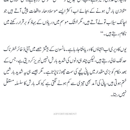
متوازن بارش ہونے کے بجائے اب اکثر ایسے موسلادھار واقعات پیش آتے ہیں جو
اچانک سیلاب تو لے آتے ہیں، مگر خشک موسم میں دریاؤں کے بہاؤ کو برقرار رکھنے میں
ناکام رہتے ہیں۔‘‘
یوں کاویری اب انتہاؤں کا دریا بنتا جا رہا ہے۔ مانسون کے بیشتر حصے میں آبی ذخائر خطرناک
حد تک خالی رہتے ہیں، لیکن چند ہی دنوں کی شدید بارش انہیں لبریز کر دیتی ہے، جس کے
بعد حکام کو بڑی مقدار میں پانی نیچے کی سمت چھوڑنا پڑتا ہے۔ مگر جیسے ہی یہ شدید بارشیں
ختم ہوتی ہیں، پانی کی آمد بھی تیزی سے کم ہونے لگتی ہے کیونکہ بارش کا سلسلہ مستقل
نہیں رہتا۔
ADVERTISEMENT