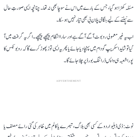
مسئلہ کھڑا ہو گیا، جس کے بارے میں اس نے سوچا بھی نہ تھا۔ چنانچہ ایسی صورتِ حال
سے نپٹنے کے لیے ہنگامی پلان بی بھی تیار نہیں ہو سکا۔
اب یہ غیر معمولی روبوٹ آگے آگے ہے اور سارا انتظام پیچھے پیچھے۔ اگر یہ گرفت میں آ
گیا تو شاید اسکریپ گودام میں پہنچا دیا جائے یا پھر یہ ایسی توڑ پھوڑ کرے گا کہ روبوٹکس کا
پورا شعبہ ہی واپس ڈرائنگ بورڈ پر چلا جائے گا۔
ADVERTISEMENT
نوٹ: ڈی ڈبلیو اردو کے کسی بھی بلاگ، تبصرے یا کالم میں ظاہر کی گئی رائے مصنف یا