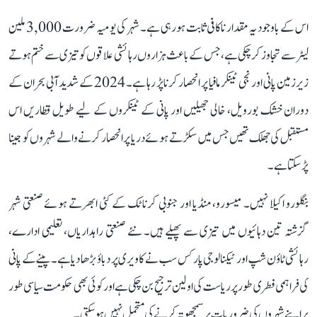
اس کے باوجود یہ مقدار ناکافی ثابت ہو رہی ہے۔ شہر کی یومیہ ضرورت 3,000 ملین
لیٹر سے تجاوز کر چکی ہے، جس کے باعث ہزاروں رہائشی علاقوں کو تیزی سے ختم ہوتے
زیرزمین پانی اور نجی ٹینکر مافیا پر انحصار کرنا پڑ رہا ہے۔ 2024 کے شدید آبی بحران کے
دوران خشک بورویل، خالی جھیلیں اور پانی کے ٹینکروں کے لیے طویل قطاریں اس
مستقبل کی جھلک تھیں جس میں سکڑتے ہوئے دریا پر انحصار کرنے والے شہروں کو جینا
پڑ سکتا ہے۔
بنگلورو اکیلا نہیں۔ میسورو، منڈیا اور جنوبی کرناٹک کے کئی ابھرتے ہوئے صنعتی شہر
گزشتہ تین دہائیوں میں تیزی سے پھیلے ہیں۔ نئے صنعتی راہداریاں، تعلیمی ادارے،
رہائشی ٹاؤن شپ اور ٹیکنالوجی پارکس سب نے کاویری پر دباؤ بڑھا دیا ہے۔ پینے کے پانی
کی فراہمی فطری طور پر ریاست کی اولین ترجیح بن چکی ہے اور کوئی بھی حکومت سیاسی طور
پر اپنے شہروں کی ضروریات پر سمجھوتہ کرنے کی متحمل نہیں ہو سکتی۔