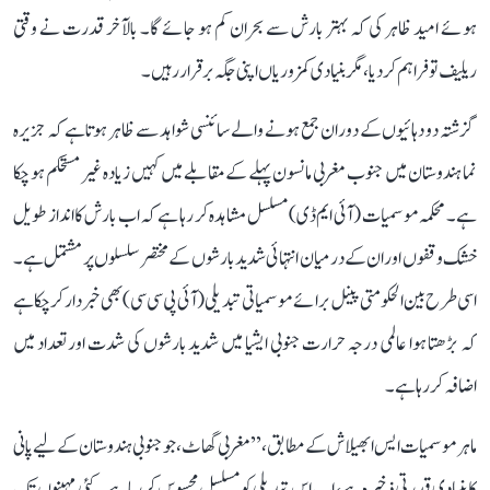
ہوئے امید ظاہر کی کہ بہتر بارش سے بحران کم ہو جائے گا۔ بالآخر قدرت نے وقتی
ریلیف تو فراہم کر دیا، مگر بنیادی کمزوریاں اپنی جگہ برقرار رہیں۔
گزشتہ دو دہائیوں کے دوران جمع ہونے والے سائنسی شواہد سے ظاہر ہوتا ہے کہ جزیرہ
نما ہندوستان میں جنوب مغربی مانسون پہلے کے مقابلے میں کہیں زیادہ غیر مستحکم ہو چکا
ہے۔ محکمہ موسمیات (آئی ایم ڈی) مسلسل مشاہدہ کر رہا ہے کہ اب بارش کا انداز طویل
خشک وقفوں اور ان کے درمیان انتہائی شدید بارشوں کے مختصر سلسلوں پر مشتمل ہے۔
اسی طرح بین الحکومتی پینل برائے موسمیاتی تبدیلی (آئی پی سی سی) بھی خبردار کر چکا ہے
کہ بڑھتا ہوا عالمی درجہ حرارت جنوبی ایشیا میں شدید بارشوں کی شدت اور تعداد میں
اضافہ کر رہا ہے۔
ماہر موسمیات ایس ابھیلاش کے مطابق، ’’مغربی گھاٹ، جو جنوبی ہندوستان کے لیے پانی
کا بنیادی قدرتی ذخیرہ ہے، اب اس تبدیلی کو مسلسل محسوس کر رہا ہے۔ کئی مہینوں تک