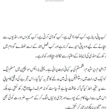
ADVERTISEMENT
کب پانی دینا ہے، کب کھاد ڈالنی ہے، کب گوڈی کرنی ہے، کب کیڑوں اور سنڈیوں سے
بچانے کے لیے ادویاتی اسپرے کرنا ہے اور کب فصل اتار کے اسے ٹھنڈے گودام میں
رکھ کے منڈی کی ڈیمانڈ کے اعتبار سے نکالنا، بیچنا اور کمانا ہے۔
تراشیدم، پرستیدم، شکستم کی یہ کہانی بہت پرانی ہے۔ پہلی بار انیس سو پچپن میں مسلم لیگ
کو ایک ہی رات میں ریپبلیکن پارٹی میں بدلنے کا تجربہ کیا گیا۔ اس تجربے کی وقتی کامیابی
سے یہ نتیجہ اخذ کیا گیا کہ طاقت چاہے تو سیاست کو نہ صرف اپنے تابع رکھ سکتی ہے بلکہ
اس میں سے اپنے کام کے پودے اور جڑی بوٹیاں الگ کر کے حسبِ ضرورت کوئی بھی
دوا، معجون یا پکوان تیار کر سکتی ہے۔