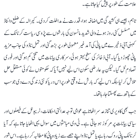
علامت کے طور پر پیش کیا جاتا ہے۔
تاہم، جیسے ہی کشیدگی میں اضافہ ہوا، قدرت نے مداخلت کر دی۔ کیرالہ کے ضلع وائناڈ
میں مسلسل کئی روز ہونے والی شدید مانسون کی بارشوں سے پڑوسی ریاست کرناٹک کے
کبنی آبی ذخیرے میں پانی کی آمد غیر معمولی طور پر بڑھ گئی اور تمل ناڈو کی جانب مزید
پانی چھوڑ دیا گیا۔ آبی ذخائر کی سطح بہتر ہوئی، سرکاری بیانات میں تلخی کم ہو گئی اور فوری
تصادم ٹل گیا۔ لیکن یہ عارضی سکون اس لیے نہیں آیا کہ حکومتوں نے کوئی مستقل حل
تلاش کر لیا، بلکہ اس لیے کہ بارش نے وقتی طور پر اس دریا کو نئی زندگی دے دی جو سب
کے ہاتھ سے پھسلتا جا رہا تھا۔
جب بھی کاویری تنازعہ سر اٹھاتا ہے عوامی توجہ عدالتی احکامات، ٹریبونل کے فیصلوں اور
سیاسی بیانات پر مرکوز ہو جاتی ہے۔ ٹی وی مباحثوں میں سوال یہی اٹھایا جاتا ہے کہ آیا
کرناٹک پانی روک رہا ہے یا تمل ناڈو اپنے حصے سے زیادہ پانی کا مطالبہ کر رہا ہے۔ اس شور