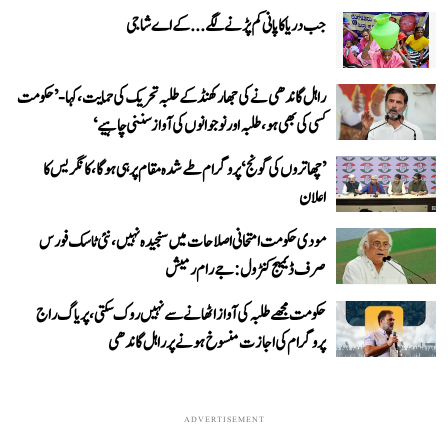
جب دریا کا پانی کم پڑنے لگے...کے اے شاجی
راہل گاندھی نے کی جھارکھنڈ کے طلبہ تحریک کی حمایت، کہا- ’حکومت
کسی کی بھی ہو، طلبہ اور نوجوانوں کی آواز سننی چاہیے‘
’چھاتروں کی گونج‘ پروگرام طے شدہ مقام پر ہی ہوگا، کانگریس کا
اعلان
مودی حکومت امتحانی اصلاحات میں سنجیدہ نہیں، نئی ٹاسک فورس
صرف ڈیمیج کنٹرول: جے رام رمیش
حکومت مجھے طلبہ کی آواز اٹھانے سے نہیں روک سکتی، پریاگ راج
پروگرام کی اجازت منسوخ ہونے پر راہل گاندھی
ADVERTISEMENT