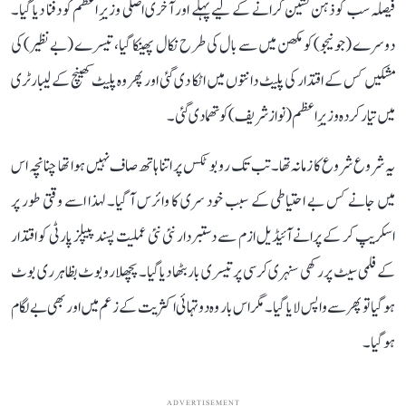
فیصلہ سب کو ذہن نشین کرانے کے لیے پہلے اور آخری اصلی وزیرِ اعظم کو دفنا دیا گیا۔
دوسرے (جونیجو) کو مکھن میں سے بال کی طرح نکال پھینکا گیا، تیسرے (بے نظیر) کی
مشکیں کس کے اقتدار کی پلیٹ دانتوں میں اٹکا دی گئی اور پھر وہ پلیٹ کھینچ کے لیبارٹری
میں تیار کردہ وزیرِ اعظم (نواز شریف) کو تھما دی گئی۔
یہ شروع شروع کا زمانہ تھا۔ تب تک روبوٹکس پر اتنا ہاتھ صاف نہیں ہوا تھا چنانچہ اس
میں جانے کس بے احتیاطی کے سبب خود سری کا وائرس آ گیا۔ لہذا اسے وقتی طور پر
اسکریپ کر کے پرانے آئیڈیل ازم سے دستبردار نئی نئی عملیت پسند پیپلز پارٹی کو اقتدار
کے فلمی سیٹ پر رکھی سنہری کرسی پر تیسری بار بٹھا دیا گیا۔ پچھلا روبوٹ بظاہر ری بوٹ
ہو گیا تو پھر سے واپس لایا گیا۔ مگر اس بار وہ دو تہائی اکثریت کے زعم میں اور بھی بےلگام
ہو گیا۔
ADVERTISEMENT