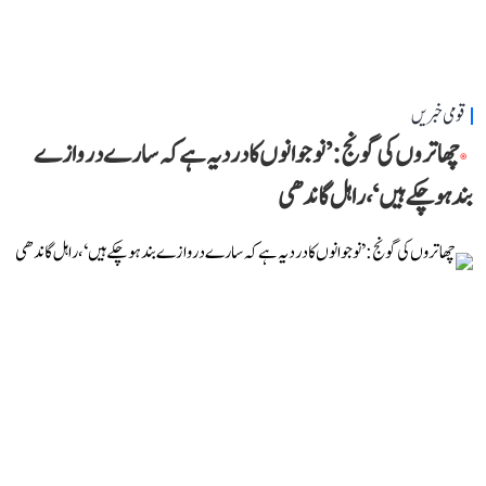
قومی خبریں
چھاتروں کی گونج: ’نوجوانوں کا درد یہ ہے کہ سارے دروازے
بند ہو چکے ہیں‘، راہل گاندھی