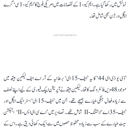
نمائش میں رکھا گیا ہے۔ ایم کیو-1 کے نقصانات میں امریکی فوج کا ’ایم کیو-1 سی‘ گرے
ایگل ورژن بھی شامل تھا۔
ADVERTISEMENT
’ڈی یو ڈی ای 44‘ کا یہ ’ایف-15 ای‘ برطانیہ کے آر اے ایف لیکین ہیتھ میں
موجود 48ویں فائٹر ونگ کا تھا۔ لیکین ہیتھ نے آپریشن ایپک فیوری کے لیے اپنے نصف
سے زیادہ فعال جنگی طیارے بھیجے تھے، جن میں ’ایف-15 ای‘ اسٹرائیک ایگل اور
’ایف-35 اے‘ لائٹننگ-II شامل تھے۔ تصاویر میں ’اے سی ای ایس-II‘ اجیکشن
سیٹ طیارے کے سب سے زیادہ محفوظ حصوں میں سے ایک دکھائی دیتی ہے۔ اس کے