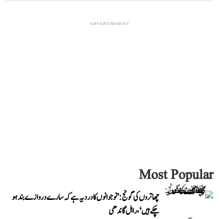
ADVERTISEMENT
Most Popular
چھاتروں کی گونج: ’نوجوانوں کا درد یہ ہے کہ سارے دروازے بند ہو
چکے ہیں‘، راہل گاندھی