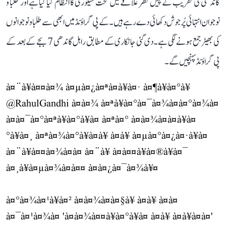
گاندھی کی تقریب کے پیش نظر علاقے میں سخت سیکورٹی کا انتظام کیا گیا ہے اور طلبا و
نوجوان انتہائی پُرجوش دکھائی دے رہے ہیں۔ کے پی گراؤنڈ میں ابھی سے طلبا و نوجوانوں
کی بھیڑ جمع ہونے لگی ہے۔ دی گئی جانکاری کے مطابق راہل گاندھی 7 بجے کے بعد کے
پی گراؤنڈ پہنچیں گے۔
à¤¨à¥à¤¤à¤¾ à¤µà¤¿à¤ªà¤à¥à¤· à¤¶à¥à¤°à¥
@RahulGandhi
à¤à¤¾ à¤ªà¥à¤°à¤¯à¤¾à¤à¤°à¤¾à¤
à¤à¤¯à¤°à¤ªà¥à¤°à¥à¤ à¤ªà¤° à¤à¤¾à¤à¤à¥à¤
°à¥à¤¸ à¤ªà¤¾à¤°à¥à¤à¥ à¤à¥ à¤µà¤°à¤¿à¤·à¥à¤
à¤¨à¥à¤¤à¤¾à¤à¤ à¤¨à¥ à¤à¤¤à¥à¤®à¥à¤¯
à¤¸à¥à¤µà¤¾à¤à¤¤ à¤à¤¿à¤¯à¤¾à¥¤
à¤°à¤¾à¤¹à¥à¤² à¤à¤¾à¤à¤§à¥ à¤à¥ à¤à¤
à¤¯à¤¹à¤¾à¤ 'à¤à¤¾à¤¤à¥à¤°à¥à¤ à¤à¥ à¤à¥à¤à¤'