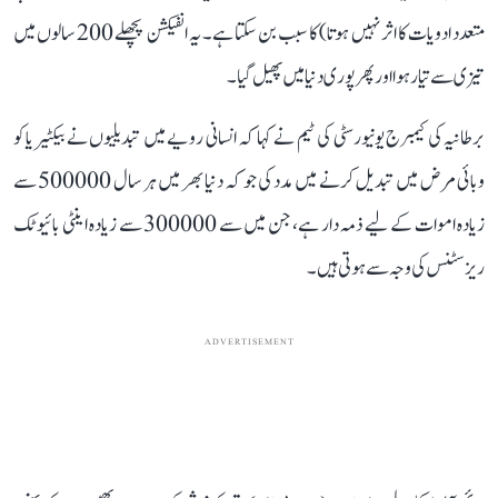
متعدد ادویات کا اثر نہیں ہوتا) کا سبب بن سکتا ہے۔ یہ انفیکشن پچھلے 200 سالوں میں
تیزی سے تیار ہوا اور پھر پوری دنیا میں پھیل گیا۔
برطانیہ کی کیمبرج یونیورسٹی کی ٹیم نے کہا کہ انسانی رویے میں تبدیلیوں نے بیکٹیریا کو
وبائی مرض میں تبدیل کرنے میں مدد کی جو کہ دنیا بھر میں ہر سال 500000 سے
زیادہ اموات کے لیے ذمہ دار ہے، جن میں سے 300000 سے زیادہ اینٹی بائیوٹک
ریزسٹنس کی وجہ سے ہوتی ہیں۔
ADVERTISEMENT