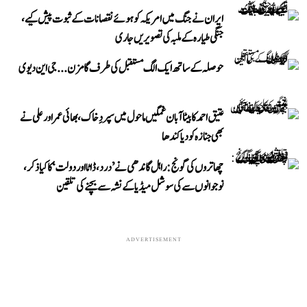
ایران نے جنگ میں امریکہ کو ہوئے نقصانات کے ثبوت پیش کیے،
جنگی طیارہ کے ملبہ کی تصویریں جاری
حوصلہ کے ساتھ ایک الگ مستقبل کی طرف گامزن... جی این دیوی
عتیق احمد کا بیٹا آبان غمگین ماحول میں سپردِ خاک، بھائی عمر اور علی نے
بھی جنازہ کو دیا کندھا
چھاتروں کی گونج: راہل گاندھی نے ’درد، ڈاٹا اور دولت‘ کا کیا ذکر،
نوجوانوں سے کی سوشل میڈیا کے نشہ سے بچنے کی تلقین
ADVERTISEMENT