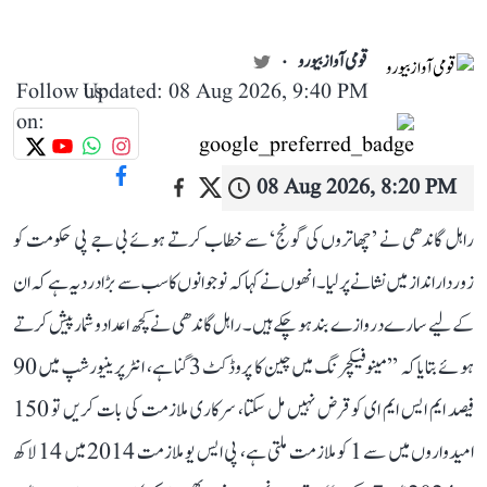
قومی آواز بیورو
Follow us
Updated: 08 Aug 2026, 9:40 PM
on:
08 Aug 2026, 8:20 PM
راہل گاندھی نے ’چھاتروں کی گونج‘ سے خطاب کرتے ہوئے بی جے پی حکومت کو
زوردار انداز میں نشانے پر لیا۔ انھوں نے کہا کہ نوجوانوں کا سب سے بڑا درد یہ ہے کہ ان
کے لیے سارے دروازے بند ہو چکے ہیں۔ راہل گاندھی نے کچھ اعداد و شمار پیش کرتے
ہوئے بتایا کہ ’’مینوفیکچرنگ میں چین کا پروڈکٹ 3 گنا ہے، انٹرپرینیورشپ میں 90
فیصد ایم ایس ایم ای کو قرض نہیں مل سکتا، سرکاری ملازمت کی بات کریں تو 150
امیدواروں میں سے 1 کو ملازمت ملتی ہے، پی ایس یو ملازمت 2014 میں 14 لاکھ