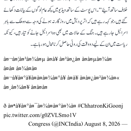
خلاف ساتھ آئیے‘‘۔ اس پوسٹ کے ساتھ ویڈیو میں کچھ عام لوگوں کے بیانات دکھائے
گئے ہیں، جو کہہ رہے ہیں کہ اتر پردیش میں روزگار نہ ہونے کی وجہ سے وہ ملک سے باہر
اسرائیل جا رہے ہیں۔ جنگ کے حالات میں بھی وہ اسرائیل جانے کو تیار ہیں، کیونکہ
ریاست میں ان کے لیے دو وقت کی روٹی حاصل کرنا محال ہو رہا ہے۔
à¤¬à¤¦à¤²à¤¾à¤µ à¤à¥ à¤²à¤¿à¤ à¤à¤µà¤¾à¤
à¤à¤ à¤¾à¤à¤
à¤¬à¥à¤°à¥à¤à¤à¤¾à¤°à¥ à¤à¥ à¤à¤¿à¤²à¤¾à¤«
à¤¸à¤¾à¤¥ à¤à¤à¤
ð à¤ªà¥à¤°à¤¯à¤¾à¤à¤°à¤¾à¤
#ChhatronKiGoonj
pic.twitter.com/g0ZVLSmo1V
August 8, 2026
— Congress (@INCIndia)