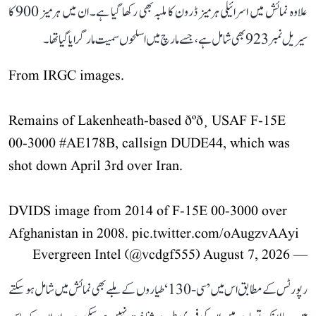
علاوہ نمائش میں اسرائیلی ہرمیز ڈرون کا ملبہ بھی رکھا گیا ہے۔ ان میں ہرمیز 900 کا
سیریل نمبر 923 بھی شامل ہے، جسے مارچ میں اسلحوں سمیت مار گرایا گیا تھا۔
From IRGC images.
Remains of Lakenheath-based ðºð¸ USAF F-15E
00-3000
#AE178B
, callsign DUDE44, which was
shot down April 3rd over Iran.
DVIDS image from 2014 of F-15E 00-3000 over
Afghanistan in 2008.
pic.twitter.com/oAugzvAAyi
August 7, 2026
— Evergreen Intel (@vcdgf555)
رپورٹس کے مطابق اس میں ’سی-130‘ طیاروں کے ملبے بھی نمائش میں شامل ہو سکتے