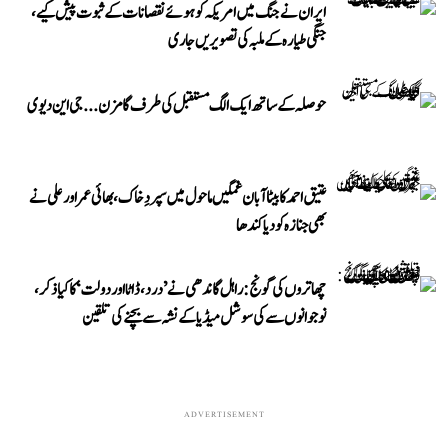
ایران نے جنگ میں امریکہ کو ہوئے نقصانات کے ثبوت پیش کیے،
جنگی طیارہ کے ملبہ کی تصویریں جاری
حوصلہ کے ساتھ ایک الگ مستقبل کی طرف گامزن... جی این دیوی
عتیق احمد کا بیٹا آبان غمگین ماحول میں سپردِ خاک، بھائی عمر اور علی نے
بھی جنازہ کو دیا کندھا
چھاتروں کی گونج: راہل گاندھی نے ’درد، ڈاٹا اور دولت‘ کا کیا ذکر،
نوجوانوں سے کی سوشل میڈیا کے نشہ سے بچنے کی تلقین
ADVERTISEMENT