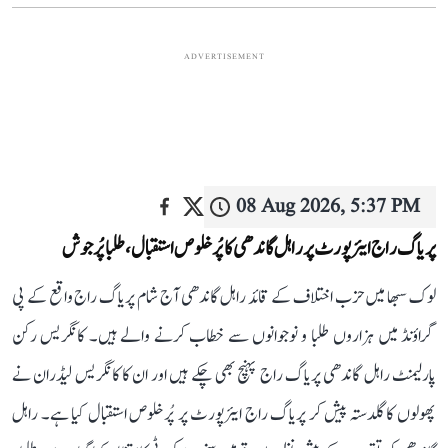
ADVERTISEMENT
08 Aug 2026, 5:37 PM
پریاگ راج ایئرپورٹ پر راہل گاندھی کا پُرخلوص استقبال، طلبا پُرجوش
لوک سبھا میں حزب اختلاف کے قائد راہل گاندھی آج شام پریاگ راج واقع کے پی
گراؤنڈ میں ہزاروں طلبا و نوجوانوں سے خطاب کرنے والے ہیں۔ کانگریس رکن
پارلیمنٹ راہل گاندھی پریاگ راج پہنچ بھی چکے ہیں اور ان کا کانگریس لیڈران نے
پھولوں کا گلدستہ پیش کر پریاگ راج ایئرپورٹ پر پُرخلوص استقبال کیا ہے۔ راہل