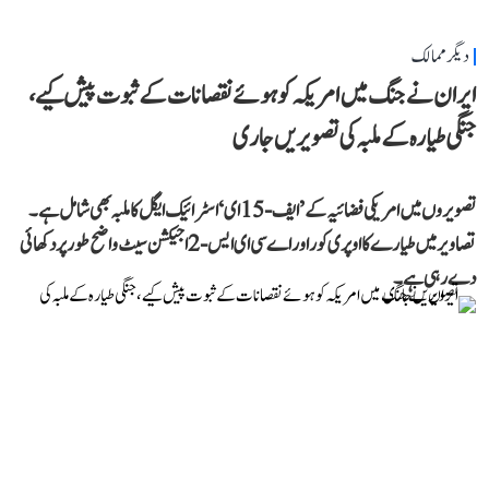
دیگر ممالک
ایران نے جنگ میں امریکہ کو ہوئے نقصانات کے ثبوت پیش کیے،
جنگی طیارہ کے ملبہ کی تصویریں جاری
تصویروں میں امریکی فضائیہ کے ’ایف-15 ای‘ اسٹرائیک ایگل کا ملبہ بھی شامل ہے۔
تصاویر میں طیارے کا اوپری کور اور اے سی ای ایس-2 اجیکشن سیٹ واضح طور پر دکھائی
دے رہی ہے۔