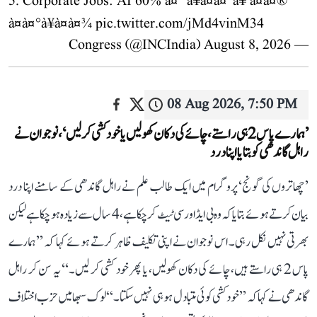
5. Corporate Jobs: AI 60% à¤¨à¥à¤à¤°à¥ à¤à¤®
à¤à¤°à¥à¤à¤¾
pic.twitter.com/jMd4vinM34
August 8, 2026
— Congress (@INCIndia)
08 Aug 2026, 7:50 PM
’ہمارے پاس 2 ہی راستے، چائے کی دکان کھولیں یا خودکشی کر لیں‘، نوجوان نے
راہل گاندھی کو بتایا اپنا درد
’چھاتروں کی گونج‘ پروگرام میں ایک طالب علم نے راہل گاندھی کے سامنے اپنا درد
بیان کرتے ہوئے بتایا کہ وہ بی ایڈ اور سی ٹیٹ کر چکا ہے، 4 سال سے زیادہ ہو چکا ہے لیکن
بھرتی نہیں نکل رہی۔ اس نوجوان نے اپنی تکلیف ظاہر کرتے ہوئے کہا کہ ’’ہمارے
پاس 2 ہی راستے ہیں، چائے کی دکان کھولیں، یا پھر خود کشی کر لیں۔‘‘ یہ سن کر راہل
گاندھی نے کہا کہ ’’خودکشی کوئی متبادل ہو ہی نہیں سکتا۔‘‘ لوک سبھا میں حزب اختلاف