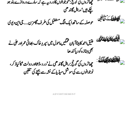
چھاتروں کی گونج: ’نوجوانوں کا درد یہ ہے کہ سارے دروازے بند ہو
چکے ہیں‘، راہل گاندھی
حوصلہ کے ساتھ ایک الگ مستقبل کی طرف گامزن... جی این دیوی
عتیق احمد کا بیٹا آبان غمگین ماحول میں سپردِ خاک، بھائی عمر اور علی نے
بھی جنازہ کو دیا کندھا
چھاتروں کی گونج: راہل گاندھی نے ’درد، ڈاٹا اور دولت‘ کا کیا ذکر،
نوجوانوں سے کی سوشل میڈیا کے نشہ سے بچنے کی تلقین
ADVERTISEMENT