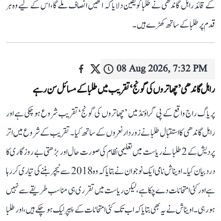
کے قائد راہل گاندھی نے طلبا کو یقین دلایا کہ انھیں انصاف ملے گا، اس کے لیے وہ ہر
قدم پر طلبا کے ساتھ کھڑے ہیں۔
08 Aug 2026, 7:32 PM
راہل گاندھی ’چھاتروں کی گونج‘ تقریب میں طلبا کے مسائل سن رہے
پریاگ راج واقع کے پی گراؤنڈ میں ’چھاتروں کی گونج‘ تقریب شروع ہو چکی ہے اور
راہل گاندھی کا استقبال طلبا نے زوردار نعروں کے ساتھ کیا۔ تقریب کے شروع میں اتر
پردیش کے 2 طلبا نے ریاست میں تعلیمی نظام کی صورت حال اور بڑھتی بے روزگاری کا
درد بیان کیا۔ اویناش نامی ایک نوجوان نے بتایا کہ وہ 2018 سے ٹیچر بننے کی تیاری کر رہا
ہے اور کئی امتحانات دے چکا ہے، لیکن ریاست میں تقرری ہی مناسب طریقے سے نہیں
ہو رہی۔ اویناش نے یہ بھی بتایا کہ اب تک کئی امتحانات کے پیپر لیک ہو چکے ہیں، اور طلبا