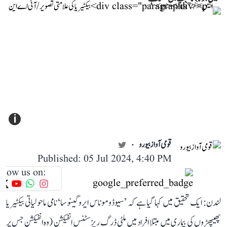
i
قومی آواز بیورو
Published: 05 Jul 2024, 4:40 PM
llow us on:
لندن: ایک تحقیق میں کہا گیا ہے کہ ’سیوڈوموناس ایروگینوسا‘ نامی ماحولیاتی بیکٹیریا
پھیپھڑوں کی بیماری میں مبتلا افراد میں ملٹی ڈرگ ریزسٹنس انفیکشن (وہ انفیکشن جس پر