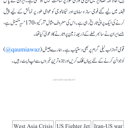
ہیں، حالانکہ تصاویر میں ان کی فوری طور پر شناخت نہیں ہو سکی ہے۔ ایران کے پاس
قبضہ میں لیے گئے فوجی ساز و سامان اور ٹیکنالوجی کو عوامی طور پر نمائش کے لیے پیش
کرنے کی ایک پرانی تاریخ رہی ہے۔ اس کی معروف مثال ’آر کیو-170‘ سینٹینل ہے،
جسے ایران نے سائبر حملے کے ذریعہ زمین پر اتارنے کا دعویٰ کیا تھا۔
قومی آواز اب ٹیلی گرام پر بھی دستیاب ہے۔ ہمارے چینل (
qaumiawaz@
)
کو جوائن کرنے کے لئے یہاں کلک کریں اور تازہ ترین خبروں سے اپ ڈیٹ رہیں۔
ADVERTISEMENT
West Asia Crisis
US Fighter Jet
Iran-US war