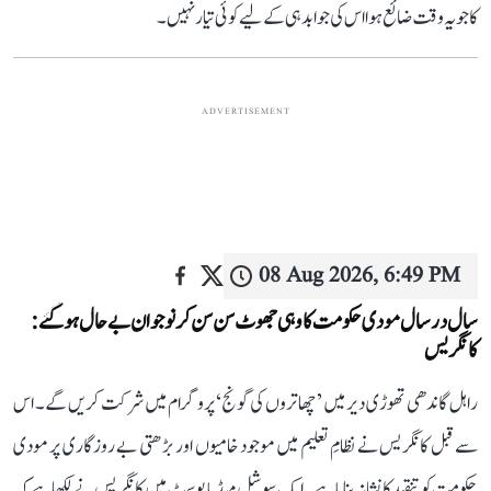
کا جو یہ وقت ضائع ہوا اس کی جوابدہی کے لیے کوئی تیار نہیں۔
ADVERTISEMENT
08 Aug 2026, 6:49 PM
سال در سال مودی حکومت کا وہی جھوٹ سن سن کر نوجوان بے حال ہو گئے:
کانگریس
راہل گاندھی تھوڑی دیر میں ’چھاتروں کی گونج‘ پروگرام میں شرکت کریں گے۔ اس
سے قبل کانگریس نے نظامِ تعلیم میں موجود خامیوں اور بڑھتی بے روزگاری پر مودی
حکومت کو تنقید کا نشانہ بنایا ہے۔ ایک سوشل میڈیا پوسٹ میں کانگریس نے لکھا ہے کہ