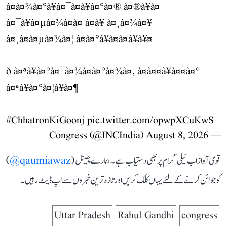
à¤à¤¾à¤°à¥à¤¯à¤à¥à¤°à¤® à¤®à¥à¤
à¤¯à¥à¤µà¤¾à¤à¤ à¤à¥ à¤¸à¤¾à¤¥
à¤¸à¤à¤µà¤¾à¤¦ à¤à¤°à¥à¤à¤à¥à¥¤
ð à¤ªà¥à¤°à¤¯à¤¾à¤à¤°à¤¾à¤, à¤à¤¤à¥à¤¤à¤°
à¤ªà¥à¤°à¤¦à¥à¤¶
#ChhatronKiGoonj
pic.twitter.com/opwpXCuKwS
August 8, 2026
— Congress (@INCIndia)
قومی آواز اب ٹیلی گرام پر بھی دستیاب ہے۔ ہمارے چینل (
qaumiawaz@
)
کو جوائن کرنے کے لئے یہاں کلک کریں اور تازہ ترین خبروں سے اپ ڈیٹ رہیں۔
Uttar Pradesh
Rahul Gandhi
congress