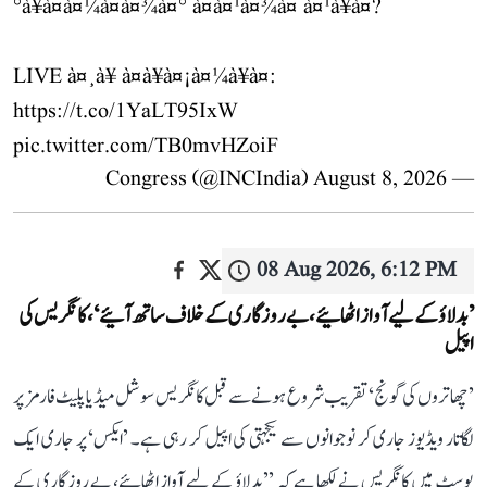
°à¥à¤à¤¼à¤à¤¾à¤° à¤à¤¹à¤¾à¤ à¤¹à¥à¤?
LIVE à¤¸à¥ à¤à¥à¤¡à¤¼à¥à¤:
https://t.co/1YaLT95IxW
pic.twitter.com/TB0mvHZoiF
August 8, 2026
— Congress (@INCIndia)
08 Aug 2026, 6:12 PM
’بدلاؤ کے لیے آواز اٹھائیے، بے روزگاری کے خلاف ساتھ آئیے‘، کانگریس کی
اپیل
’چھاتروں کی گونج‘ تقریب شروع ہونے سے قبل کانگریس سوشل میڈیا پلیٹ فارمز پر
لگاتار ویڈیوز جاری کر نوجوانوں سے یکجہتی کی اپیل کر رہی ہے۔ ’ایکس‘ پر جاری ایک
پوسٹ میں کانگریس نے لکھا ہے کہ ’’بدلاؤ کے لیے آواز اٹھائیے، بے روزگاری کے