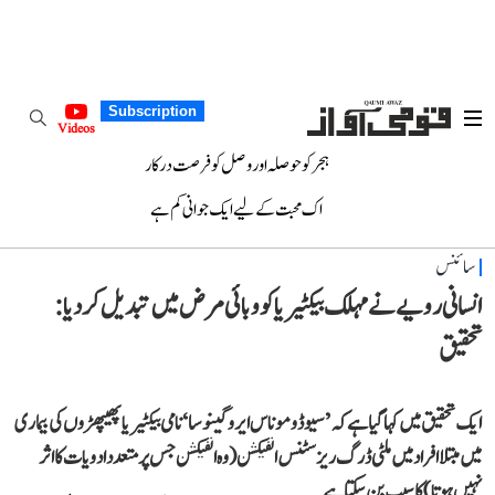
Subscription
Videos
ہجر کو حوصلہ اور وصل کو فرصت درکار
اک محبت کے لیے ایک جوانی کم ہے
سائنس
انسانی رویے نے مہلک بیکٹیریا کو وبائی مرض میں تبدیل کر دیا:
تحقیق
ایک تحقیق میں کہا گیا ہے کہ ’سیوڈوموناس ایروگینوسا‘ نامی بیکٹیریا پھیپھڑوں کی بیماری
میں مبتلا افراد میں ملٹی ڈرگ ریزسٹنس انفیکشن (وہ انفیکشن جس پر متعدد ادویات کا اثر
نہیں ہوتا) کا سبب بن سکتا ہے