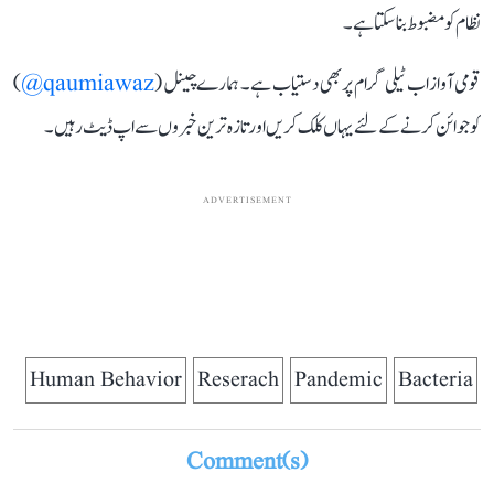
نظام کو مضبوط بنا سکتا ہے۔
قومی آواز اب ٹیلی گرام پر بھی دستیاب ہے۔ ہمارے چینل (
qaumiawaz@
)
کو جوائن کرنے کے لئے یہاں کلک کریں اور تازہ ترین خبروں سے اپ ڈیٹ رہیں۔
ADVERTISEMENT
Human Behavior
Reserach
Pandemic
Bacteria
Comment(s)