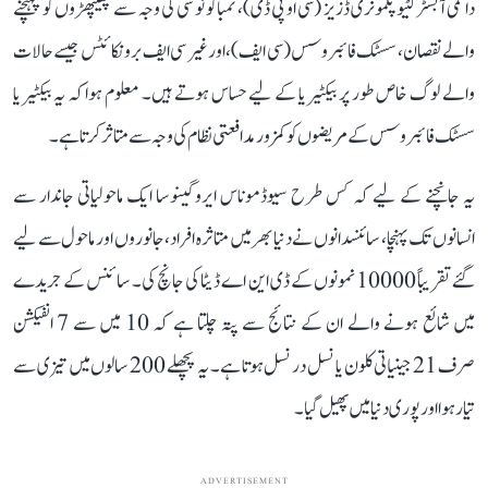
دائمی آبسٹرکٹیو پلمونری ڈزیز (سی او پی ڈی)، تمباکو نوشی کی وجہ سے پھیپھڑوں کو پہنچنے
والے نقصان، سسٹک فائبروسس (سی ایف)، اور غیر سی ایف برونکائٹس جیسے حالات
والے لوگ خاص طور پر بیکٹیریا کے لیے حساس ہوتے ہیں۔ معلوم ہوا کہ یہ بیکٹیریا
سسٹک فائبروسس کے مریضوں کو کمزور مدافعتی نظام کی وجہ سے متاثر کرتا ہے۔
یہ جانچنے کے لیے کہ کس طرح سیوڈموناس ایروگینوسا ایک ماحولیاتی جاندار سے
انسانوں تک پہنچا، سائنسدانوں نے دنیا بھر میں متاثرہ افراد، جانوروں اور ماحول سے لیے
گئے تقریباً 10000 نمونوں کے ڈی این اے ڈیٹا کی جانچ کی۔ سائنس کے جریدے
میں شائع ہونے والے ان کے نتائج سے پتہ چلتا ہے کہ 10 میں سے 7 انفیکشن
صرف 21 جینیاتی کلون یا نسل در نسل ہوتا ہے۔ یہ پچھلے 200 سالوں میں تیزی سے
تیار ہوا اور پوری دنیا میں پھیل گیا۔
ADVERTISEMENT