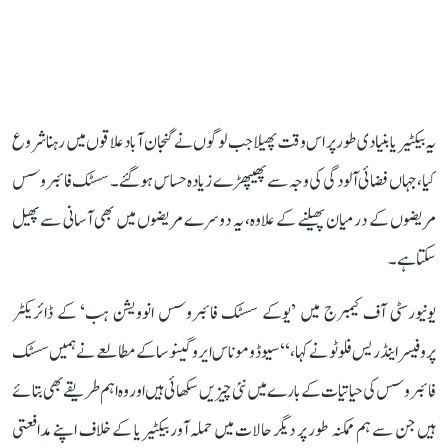
یہ بیکٹیریا بنیادی طور پر اس وقت پھیلا جب لوگوں نے گنجان آباد علاقوں میں رہنا شروع
کیا، جہاں فضائی آلودگی کی وجہ سے پھیپھڑے زیادہ حساس ہو گئے۔ سسٹک فائبروسس
مریضوں کے درمیان پھیلنے کے علاوہ، یہ دوسرے مریضوں میں بھی آسانی سے پھیل
سکتا ہے۔
یونیورسٹی آف کیمبرج میں ’یوکے سسٹک فائبروسس انوویشن ہب‘ کے ڈائریکٹر
پروفیسر اینڈریس فلوٹو نے کہا، ‘‘سیوڈوموناس ایروگینوسا کے مطالعے نے ہمیں سسٹک
فائبروسس کی حیاتیات کے بارے میں نئی ​​چیزیں سکھائی ہیں اور وہ اہم طریقے بھی بتائے
ہیں جن سے ہم ممکنہ طور پر دیگر حالات میں حملہ آور بیکٹیریا کے خلاف اپنے مدافعتی