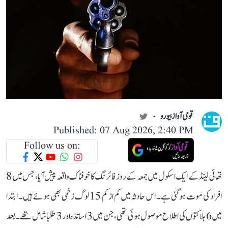
قومی آواز بیورو
Published: 07 Aug 2026, 2:40 PM
Follow us on:
تھائی لینڈ کے ایک اسکول میں جمعہ کے روز فائرنگ کا خوفناک واقعہ پیش آیا، جس میں 8
افراد کی موت ہو گئی ہے۔ اس حادثہ میں کم از کم 15 لوگ زخمی بھی ہوئے ہیں۔ ابتدا
میں 6 ہلاکتوں کی اطلاع موصول ہوئی تھی، جن میں 3 اساتذہ اور 3 طلبا شامل تھے۔ بعد