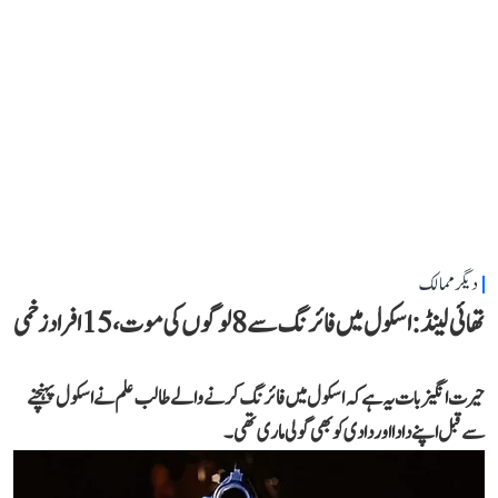
دیگر ممالک
تھائی لینڈ: اسکول میں فائرنگ سے 8 لوگوں کی موت، 15 افراد زخمی
حیرت انگیز بات یہ ہے کہ اسکول میں فائرنگ کرنے والے طالب علم نے اسکول پہنچنے
سے قبل اپنے دادا اور دادی کو بھی گولی ماری تھی۔