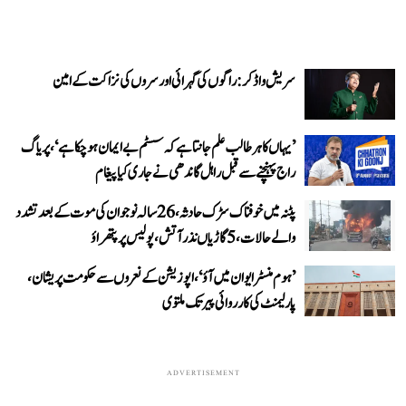
سریش واڈکر: راگوں کی گہرائی اور سروں کی نزاکت کے امین
’یہاں کا ہر طالب علم جانتا ہے کہ سسٹم بے ایمان ہو چکا ہے‘، پریاگ
راج پہنچنے سے قبل راہل گاندھی نے جاری کیا پیغام
پٹنہ میں خوفناک سڑک حادثہ، 26 سالہ نوجوان کی موت کے بعد تشدد
والے حالات، 5 گاڑیاں نذر آتش، پولیس پر پتھراؤ
’ہوم منسٹر ایوان میں آؤ‘، اپوزیشن کے نعروں سے حکومت پریشان،
پارلیمنٹ کی کارروائی پیر تک ملتوی
ADVERTISEMENT