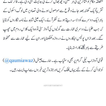
متعلقہ حکام کو متاثرین کی ہر ممکن دیکھ بھال کرنے کی ہدایت بھی دی ہے۔ فائرنگ کے
تقریباً ایک گھنٹہ بعد جائے وقوع سے موصول ہونے والی تصاویر میں لوگ اسکول کے
باہر ایک دوسرے کو دلاسہ دیتے ہوئے نظر آئے۔ ایک عینی شاہد نے نامہ نگاروں کو بتایا
کہ جب طلبا نے دوسری عمارت سے گولیوں کی آواز سنی تو وہ ایک کلاس روم میں چھپ
گئے۔ بعد ازاں پولیس اہلکاروں نے دروازہ کھٹکھٹایا اور ان کے لیے عمارت سے محفوظ
طریقے سے باہر نکلنے کا راستہ بنایا۔
قومی آواز اب ٹیلی گرام پر بھی دستیاب ہے۔ ہمارے چینل (
qaumiawaz@
)
کو جوائن کرنے کے لئے یہاں کلک کریں اور تازہ ترین خبروں سے اپ ڈیٹ رہیں۔
ADVERTISEMENT