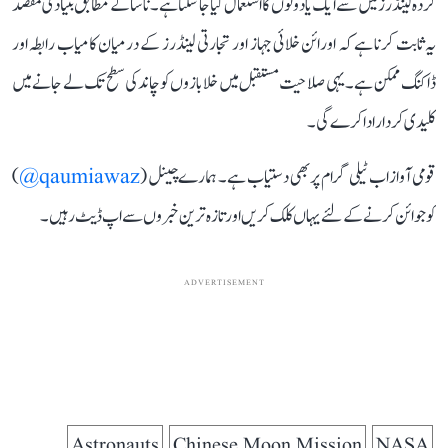
کردہ لینڈرز میں سے ایک یا دونوں کا استعمال کیا جا سکتا ہے۔ ناسا کے مطابق بنیادی مقصد
یہ ثابت کرنا ہے کہ اورائن خلائی جہاز اور تجارتی لینڈرز کے درمیان کامیاب رابطہ اور
ڈاکنگ ممکن ہے۔ یہی صلاحیت مستقبل میں خلابازوں کو چاند کی سطح تک لے جانے میں
کلیدی کردار ادا کرے گی۔
قومی آواز اب ٹیلی گرام پر بھی دستیاب ہے۔ ہمارے چینل (
qaumiawaz@
)
کو جوائن کرنے کے لئے یہاں کلک کریں اور تازہ ترین خبروں سے اپ ڈیٹ رہیں۔
ADVERTISEMENT
Astronauts
Chinese Moon Mission
NASA