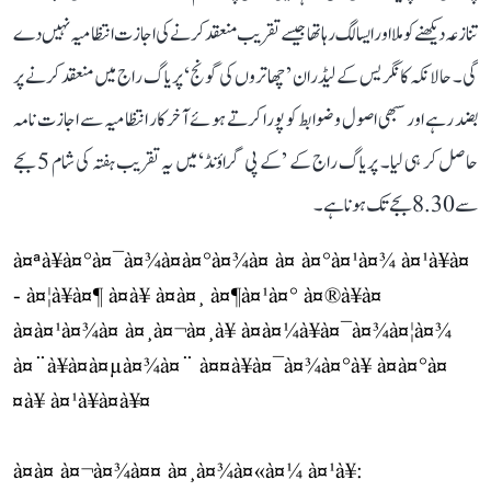
تنازعہ دیکھنے کو ملا اور ایسا لگ رہا تھا جیسے تقریب منعقد کرنے کی اجازت انتظامیہ نہیں دے
گی۔ حالانکہ کانگریس کے لیڈران ’چھاتروں کی گونج‘ پریاگ راج میں منعقد کرنے پر
بضد رہے اور سبھی اصول و ضوابط کو پورا کرتے ہوئے آخر کار انتظامیہ سے اجازت نامہ
حاصل کر ہی لیا۔ پریاگ راج کے ’کے پی گراؤنڈ‘ میں یہ تقریب ہفتہ کی شام 5 بجے
سے 8.30 بجے تک ہونا ہے۔
à¤ªà¥à¤°à¤¯à¤¾à¤à¤°à¤¾à¤ à¤ à¤°à¤¹à¤¾ à¤¹à¥à¤
- à¤¦à¥à¤¶ à¤à¥ à¤à¤¸ à¤¶à¤¹à¤° à¤®à¥à¤
à¤à¤¹à¤¾à¤ à¤¸à¤¬à¤¸à¥ à¤à¤¼à¥à¤¯à¤¾à¤¦à¤¾
à¤¨à¥à¤à¤µà¤¾à¤¨ à¤¤à¥à¤¯à¤¾à¤°à¥ à¤à¤°à¤
¤à¥ à¤¹à¥à¤à¥¤
à¤à¤ à¤¬à¤¾à¤¤ à¤¸à¤¾à¤«à¤¼ à¤¹à¥: