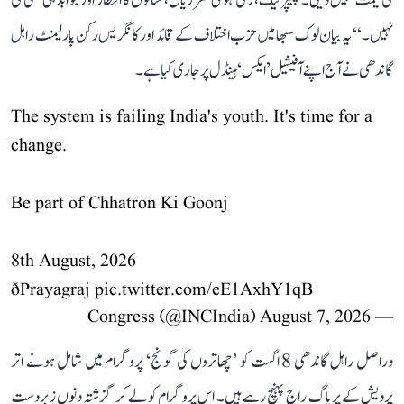
کی قیمت نہیں دیتی۔ پیپر لیک، رکی ہوئی تقرریاں، سالوں کا انتظار اور جوابدہی کسی کی
نہیں۔‘‘ یہ بیان لوک سبھا میں حزب اختلاف کے قائد اور کانگریس رکن پارلیمنٹ راہل
گاندھی نے آج اپنے آفیشیل ’ایکس‘ ہینڈل پر جاری کیا ہے۔
The system is failing India's youth. It's time for a
change.
Be part of Chhatron Ki Goonj
8th August, 2026
ðPrayagraj
pic.twitter.com/eE1AxhY1qB
August 7, 2026
— Congress (@INCIndia)
دراصل راہل گاندھی 8 اگست کو ’چھاتروں کی گونج‘ پروگرام میں شامل ہونے اتر
پردیش کے پریاگ راج پہنچ رہے ہیں۔ اس پروگرام کو لے کر گزشتہ دنوں زبردست