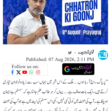
قومی آواز بیورو
Published: 07 Aug 2026, 2:11 PM
Follow us on:
’’پریاگ راج آ رہا ہوں... ملک کے اس شہر میں جہاں سب سے زیادہ نوجوان تیاری
کرتے ہیں۔ ایک بات صاف ہے... یہاں کر ہر طالب علم جانتا ہے کہ سسٹم بے ایمان
ہو چکا ہے۔ آپ کی محنت میں کوئی کمی نہیں، کمی اس سسٹم کی نیت میں ہے جو آپ کی محنت