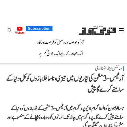
Subscription
Videos
ہجر کو حوصلہ اور وصل کو فرصت درکار
اک محبت کے لیے ایک جوانی کم ہے
سائنس اینڈ ٹیکنالوجی
آرٹیمس-3 مشن کی تیاریوں میں تیزی، ناسا خلابازوں کو کل دنیا کے
سامنے کرے گا پیش
ناسا 9 جون کو انسٹاگرام لائیو پروگرام میں آرٹیمس-3 مشن کے خلابازوں کو دنیا کے
سامنے پیش کرے گا۔ پروگرام میں چاند تک انسانوں کو دوبارہ پہنچانے کے منصوبے اور
مشن کی تیاریوں پر گفتگو ہوگی