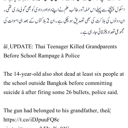
اسکول پہنچنے سے پہلے اس حملہ آور طالب علم نے اپنے دادا اور دادی کو بھی گولی ماری تھی۔
ان دونوں کی ہلاکت کی بھی تصدیق ہو چکی ہے۔ ان 2 ہلاکتوں کے بعد ہی اموات کی
مجموعی تعداد 8 بتائی جا رہی ہے۔
âï¸UPDATE: Thai Teenager Killed Grandparents
Before School Rampage â Police
The 14-year-old also shot dead at least six people at
the school outside Bangkok before committing
suicide â after firing some 26 bullets, police said.
The gun had belonged to his grandfather, theâ¦
https://t.co/iDJpuuFQ8c