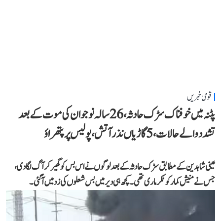
قومی خبریں
پٹنہ میں خوفناک سڑک حادثہ، 26 سالہ نوجوان کی موت کے بعد
تشدد والے حالات، 5 گاڑیاں نذر آتش، پولیس پر پتھراؤ
عینی شاہدین کے مطابق سڑک حادثہ کے بعد لوگوں نے اس بس کو گھیر کر آگ لگا دی،
جس نے منیش کمار کو ٹکر ماری تھی۔ کچھ ہی دیر میں بس شعلوں کی زد میں آ گئی۔