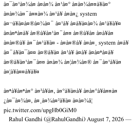
à¤¯à¤¹à¤¾à¤ à¤à¤¾ à¤¹à¤° à¤à¤¾à¤¤à¥à¤°
à¤à¤¾à¤¨à¤¤à¤¾ à¤¹à¥ à¤à¤¿ system
à¤¬à¥à¤à¤®à¤¾à¤¨ à¤¹à¥ à¤à¥à¤à¤¾ à¤¹à¥à¥¤
à¤à¤ªà¤à¥ à¤®à¥à¤¹à¤¨à¤¤ à¤®à¥à¤ à¤à¥à¤
à¤à¤®à¥ à¤¨à¤¹à¥à¤ - à¤à¤®à¥ à¤à¤¸ system à¤à¥
à¤¨à¥à¤¯à¤¤ à¤®à¥à¤ à¤¹à¥ à¤à¥ à¤à¤ªà¤à¥
à¤®à¥à¤¹à¤¨à¤¤ à¤à¤¾ à¤¦à¤¾à¤® à¤¨à¤¹à¥à¤
à¤¦à¥à¤¤à¥à¥¤
à¤ªà¥à¤ªà¤° à¤²à¥à¤, à¤°à¥à¤à¥ à¤­à¤°à¥à¤¤à¤
¿à¤¯à¤¾à¤, à¤¸à¤¾à¤²à¥à¤ à¤à¤¾â¦
pic.twitter.com/upgHb0GiM0
August 7, 2026
— Rahul Gandhi (@RahulGandhi)