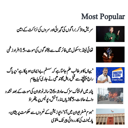
Most Popular
سریش واڈکر: راگوں کی گہرائی اور سروں کی نزاکت کے امین
تھائی لینڈ: اسکول میں فائرنگ سے 8 لوگوں کی موت، 15 افراد زخمی
’یہاں کا ہر طالب علم جانتا ہے کہ سسٹم بے ایمان ہو چکا ہے‘، پریاگ
راج پہنچنے سے قبل راہل گاندھی نے جاری کیا پیغام
پٹنہ میں خوفناک سڑک حادثہ، 26 سالہ نوجوان کی موت کے بعد تشدد
والے حالات، 5 گاڑیاں نذر آتش، پولیس پر پتھراؤ
’ہوم منسٹر ایوان میں آؤ‘، اپوزیشن کے نعروں سے حکومت پریشان،
پارلیمنٹ کی کارروائی پیر تک ملتوی