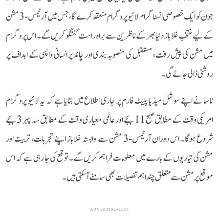
جون کو ایک خصوصی انسٹاگرام لائیو پروگرام منعقد کرے گا، جس میں آرٹیمس-3 مشن
کے لیے منتخب خلاباز دنیا بھر کے ناظرین سے براہ راست گفتگو کریں گے۔ اس پروگرام
میں مشن کی پیش رفت، مستقبل کی منصوبہ بندی اور چاند پر انسانی واپسی کے اہداف پر
روشنی ڈالی جائے گی۔
ناسا نے اپنے سوشل میڈیا پلیٹ فارم پر جاری اطلاع میں بتایا ہے کہ یہ لائیو پروگرام
امریکی وقت کے مطابق صبح 11 بجے اور عالمی معیاری وقت کے مطابق سہ پہر 3 بجے
شروع ہوگا۔ اس دوران آرٹیمس-3 مشن سے وابستہ خلاباز اپنے تجربات، تربیت اور
مشن کی تیاریوں کے بارے میں معلومات فراہم کریں گے۔ توقع کی جا رہی ہے کہ اس
موقع پر مشن سے متعلق چند اہم تفصیلات بھی سامنے آسکتی ہیں۔
ADVERTISEMENT