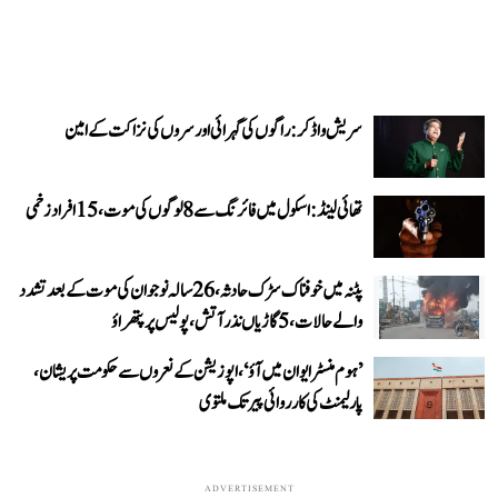
سریش واڈکر: راگوں کی گہرائی اور سروں کی نزاکت کے امین
تھائی لینڈ: اسکول میں فائرنگ سے 8 لوگوں کی موت، 15 افراد زخمی
پٹنہ میں خوفناک سڑک حادثہ، 26 سالہ نوجوان کی موت کے بعد تشدد
والے حالات، 5 گاڑیاں نذر آتش، پولیس پر پتھراؤ
’ہوم منسٹر ایوان میں آؤ‘، اپوزیشن کے نعروں سے حکومت پریشان،
پارلیمنٹ کی کارروائی پیر تک ملتوی
ADVERTISEMENT