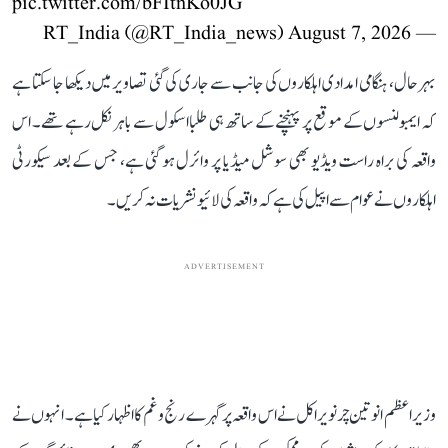
pic.twitter.com/bFItnKo0JG
August 7, 2026
— RT_India (@RT_India_news)
بہرحال، ہنگامی امدادی اہلکاروں کی جانب سے جاری کی گئی تصاویر میں دیکھا جا سکتا ہے
کہ ایمبولنسوں کے موقع پر پہنچنے کے ساتھ ہی طلبا اسکول سے باہر نکل رہے تھے۔ اس
واقعہ کی براہ راست ویڈیو بھی سوشل میڈیا پر وائرل ہو گئی ہے، جس کے بعد سیکورٹی
اہلکاروں نے عوام سے اپیل کی ہے کہ واقعہ کی لائیو نشریات نہ کریں۔
ADVERTISEMENT
وزیر اعظم انوتین چرنویراکل نے اس واقعہ پر گہرے رنج و غم کا اظہار کیا ہے۔ انہوں نے