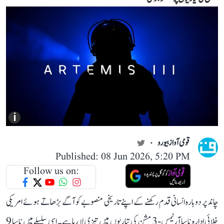
i
قومی آواز بیورو
Published: 08 Jun 2026, 5:20 PM
Follow us on:
چاند پر دوبارہ انسانی قدم رکھنے کے اپنے تاریخی منصوبے کو آگے بڑھاتے ہوئے امریکی
خلائی ادارہ ناسا آرٹیمس-3 مشن کی تیاریوں میں تیزی لا رہا ہے۔ اسی سلسلے میں ناسا 9