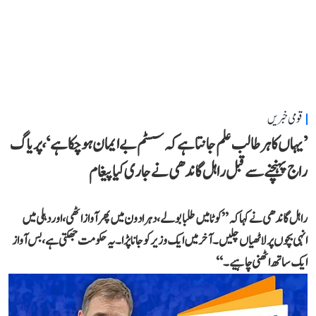
قومی خبریں
’یہاں کا ہر طالب علم جانتا ہے کہ سسٹم بے ایمان ہو چکا ہے‘، پریاگ
راج پہنچنے سے قبل راہل گاندھی نے جاری کیا پیغام
راہل گاندھی نے کہا کہ ’’کوٹا میں طلبا بولے، دہرادون میں پھر آواز اٹھی، اور دہلی میں
انہی بچوں پر لاٹھیاں چلیں۔ آخر میں ایک وزیر کو جانا پڑا۔ یہ حکومت جھکتی ہے، بس آواز
ایک ساتھ اٹھنی چاہیے۔‘‘