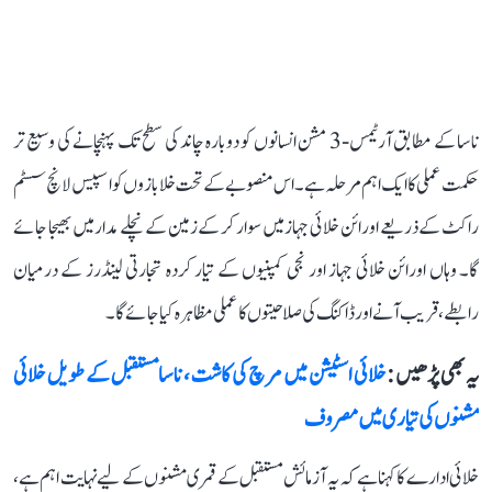
ناسا کے مطابق آرٹیمس-3 مشن انسانوں کو دوبارہ چاند کی سطح تک پہنچانے کی وسیع تر
حکمت عملی کا ایک اہم مرحلہ ہے۔ اس منصوبے کے تحت خلابازوں کو اسپیس لانچ سسٹم
راکٹ کے ذریعے اورائن خلائی جہاز میں سوار کر کے زمین کے نچلے مدار میں بھیجا جائے
گا۔ وہاں اورائن خلائی جہاز اور نجی کمپنیوں کے تیار کردہ تجارتی لینڈرز کے درمیان
رابطے، قریب آنے اور ڈاکنگ کی صلاحیتوں کا عملی مظاہرہ کیا جائے گا۔
یہ بھی پڑھیں :
خلائی اسٹیشن میں مرچ کی کاشت، ناسا مستقبل کے طویل خلائی
مشنوں کی تیاری میں مصروف
خلائی ادارے کا کہنا ہے کہ یہ آزمائش مستقبل کے قمری مشنوں کے لیے نہایت اہم ہے،