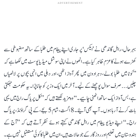
ADVERTISEMENT
بہرحال، راہل گاندھی نے ’ایکس‘ پر جاری اپنے پیغام میں طلبا کے ساتھ مضبوطی سے
کھڑے ہونے کا عزم ظاہر کیا ہے۔ انھوں نے اپنی سوشل میڈیا پوسٹ میں لکھا ہے کہ
’’کوٹا میں طلبا بولے، دہرادون میں پھر آواز اٹھی، اور دہلی میں انہی بچوں پر لاٹھیاں
چلیں... صرف سوال پوچھنے کے لیے۔ آخر میں ایک وزیر کو جانا پڑا۔ یہ حکومت جھکتی
ہے، بس آواز ایک ساتھ اٹھنی چاہیے۔‘‘ وہ مزید لکھتے ہیں کہ ’’کل پریاگ راج میں یہی
بات کرنے آ رہا ہوں۔ آپ بھی آئیے۔ 8 اگست، شام 5 بجے، کے پی گراؤنڈ، پریاگ
راج۔‘‘ اپنے ویڈیو پیغام میں راہل گاندھی کہتے ہوئے نظر آتے ہیں کہ ’’آج کے
ہندوستان میں تعلیم اور روزگار کے جو حالات ہیں، ان میں طلبا کا کوئی مستقبل نہیں ہے۔