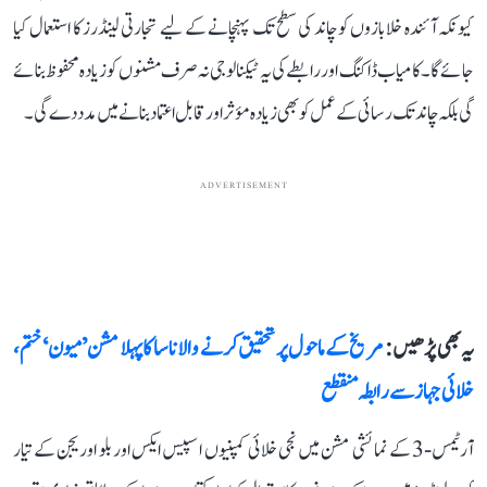
کیونکہ آئندہ خلابازوں کو چاند کی سطح تک پہنچانے کے لیے تجارتی لینڈرز کا استعمال کیا
جائے گا۔ کامیاب ڈاکنگ اور رابطے کی یہ ٹیکنالوجی نہ صرف مشنوں کو زیادہ محفوظ بنائے
گی بلکہ چاند تک رسائی کے عمل کو بھی زیادہ مؤثر اور قابل اعتماد بنانے میں مدد دے گی۔
ADVERTISEMENT
یہ بھی پڑھیں :
مریخ کے ماحول پر تحقیق کرنے والا ناسا کا پہلا مشن ’میون‘ ختم،
خلائی جہاز سے رابطہ منقطع
آرٹیمس-3 کے نمائشی مشن میں نجی خلائی کمپنیوں اسپیس ایکس اور بلو اوریجن کے تیار