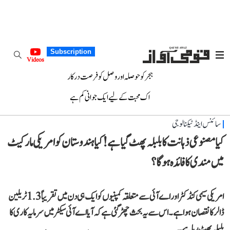
Subscription
Videos
ہجر کو حوصلہ اور وصل کو فرصت درکار
اک محبت کے لیے ایک جوانی کم ہے
سائنس اینڈ ٹیکنالوجی
کیا مصنوعی ذہانت کا بلبلہ پھٹ گیا ہے! کیا ہندوستان کو امریکی مارکیٹ
میں مندی کا فائدہ ہوگا؟
امریکی سیمی کنڈکٹر اور اے آئی سے متعلقہ کمپنیوں کو ایک ہی دن میں تقریباً 1.3 ٹریلین
ڈالر کا نقصان ہوا ہے۔ اس سے یہ بحث چھڑ گئی ہے کہ آیا اے آئی سیکٹر میں سرمایہ کاری کا
بلبلہ پھٹ رہا ہے۔