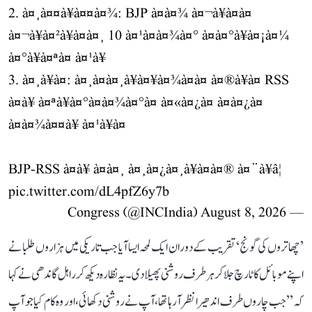
2. à¤¸à¤¤à¥à¤¤à¤¾: BJP à¤à¤¾ à¤¬à¥à¤à¤
à¤¬à¥à¤²à¥à¤à¤¸ 10 à¤¹à¤à¤¾à¤° à¤à¤°à¥à¤¡à¤¼
à¤°à¥à¤ªà¤ à¤¹à¥
3. à¤¸à¥à¤: à¤¸à¤à¤¸à¥à¤¥à¤¾à¤à¤ à¤®à¥à¤ RSS
à¤à¥ à¤ªà¥à¤°à¤à¤¾à¤°à¤ à¤«à¤¿à¤ à¤à¤¿à¤
à¤à¤¾à¤¤à¥ à¤¹à¥à¤
BJP-RSS à¤à¥ à¤à¤¸ à¤¸à¤¿à¤¸à¥à¤à¤® à¤¨à¥â¦
pic.twitter.com/dL4pfZ6y7b
August 8, 2026
— Congress (@INCIndia)
’چھاتروں کی گونج‘ تقریب کے دوران ایک لمحہ ایسا آیا جب تاریکی میں ہزاروں طلبا نے
اپنے موبائل کا ٹارچ جلا کر ہر طرف روشنی پھیلا دی۔ یہ نظارہ دیکھ کر راہل گاندھی نے کہا
کہ ’’جب چاروں طرف اندھیرا نظر آ رہا تھا، آپ نے روشنی دکھائی، اور وہ کام کیا جو آپ