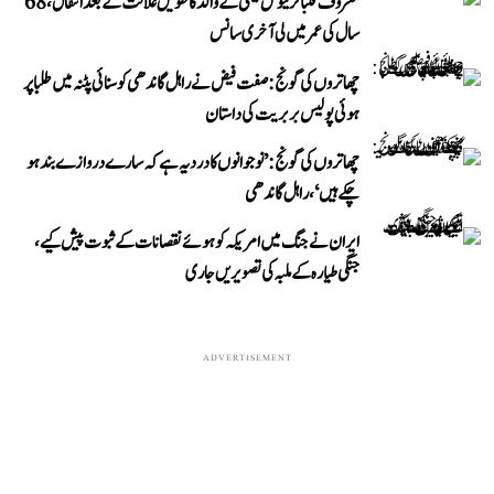
معروف فٹبالر لیونل میسی کے والد کا طویل علالت کے بعد انتقال، 68
سال کی عمر میں لی آخری سانس
چھاتروں کی گونج: صفت فیض نے راہل گاندھی کو سنائی پٹنہ میں طلبا پر
ہوئی پولیس بربریت کی داستان
چھاتروں کی گونج: ’نوجوانوں کا درد یہ ہے کہ سارے دروازے بند ہو
چکے ہیں‘، راہل گاندھی
ایران نے جنگ میں امریکہ کو ہوئے نقصانات کے ثبوت پیش کیے،
جنگی طیارہ کے ملبہ کی تصویریں جاری
ADVERTISEMENT