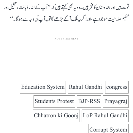
قوت ہیں اور ہندوستان کا فخر ہیں۔ وہ یہ بھی کہتے ہیں کہ ’’آپ کے اندر ذہانت، تخیل اور
عظیم صلاحیت موجود ہے، اور اگر یہ ملک آگے بڑھے گا تو یہ آپ کی وجہ سے ہوگا۔‘‘
ADVERTISEMENT
Education System
Rahul Gandhi
congress
Students Protest
BJP-RSS
Prayagraj
Chhatron ki Goonj
LoP Rahul Gandhi
Corrupt System