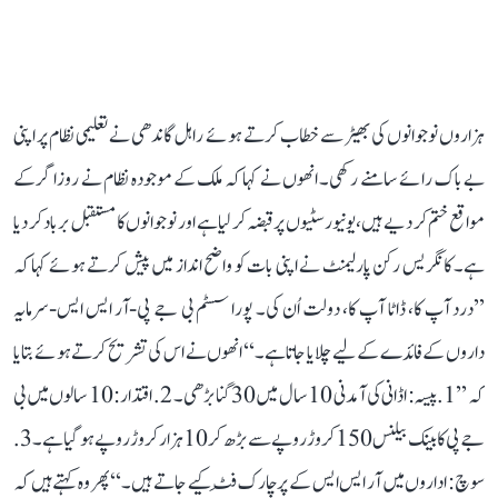
ہزاروں نوجوانوں کی بھیڑ سے خطاب کرتے ہوئے راہل گاندھی نے تعلیمی نظام پر اپنی
بے باک رائے سامنے رکھی۔ انھوں نے کہا کہ ملک کے موجودہ نظام نے روزاگر کے
مواقع ختم کر دیے ہیں، یونیورسٹیوں پر قبضہ کر لیا ہے اور نوجوانوں کا مستقبل برباد کر دیا
ہے۔ کانگریس رکن پارلیمنٹ نے اپنی بات کو واضح انداز میں پیش کرتے ہوئے کہا کہ
’’درد آپ کا، ڈاٹا آپ کا، دولت اُن کی۔ پورا سسٹم بی جے پی-آر ایس ایس-سرمایہ
داروں کے فائدے کے لیے چلایا جاتا ہے۔‘‘ انھوں نے اس کی تشریح کرتے ہوئے بتایا
کہ ’’1. پیسہ: اڈانی کی آمدنی 10 سال میں 30 گنا بڑھی۔ 2. اقتدار: 10 سالوں میں بی
جے پی کا بینک بیلنس 150 کروڑ روپے سے بڑھ کر 10 ہزار کروڑ روپے ہو گیا ہے۔ 3.
سوچ: اداروں میں آر ایس ایس کے پرچارک فِٹ کیے جاتے ہیں۔‘‘ پھر وہ کہتے ہیں کہ