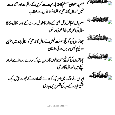
’ہم بدعنوان سسٹم کا مقابلہ محبت سے کریں گے، نفرت اور تشدد سے
نہیں‘، راہل گاندھی کا طلبا و نوجوانوں سے خطاب
معروف فٹبالر لیونل میسی کے والد کا طویل علالت کے بعد انتقال، 68
سال کی عمر میں لی آخری سانس
چھاتروں کی گونج: صفت فیض نے راہل گاندھی کو سنائی پٹنہ میں طلبا پر
ہوئی پولیس بربریت کی داستان
چھاتروں کی گونج: ’نوجوانوں کا درد یہ ہے کہ سارے دروازے بند ہو
چکے ہیں‘، راہل گاندھی
ایران نے جنگ میں امریکہ کو ہوئے نقصانات کے ثبوت پیش کیے،
جنگی طیارہ کے ملبہ کی تصویریں جاری
ADVERTISEMENT