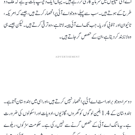
اے آئی کمپنیوں میں سرمایہ کاری کر رہے ہیں۔یہاں ایک دلچسپ بات یہ ہے کہ ملک دو
طرح کے ہوتے ہیں۔ سب سے پہلے، وہ جو اے آئی پر انحصار کرتے ہیں، جیسے کہ امریکہ ،
تائیوان اور جنوبی کوریا۔ جب تک اے آئی پیسہ لاتا ہے، وہ ترقی کرتے ہیں۔ لیکن جیسے ہی
وہ لانا بند کر دیتا ہے، ان کے حصص گر جاتے ہیں۔
ADVERTISEMENT
دوسرا، وہ جو براہ راست اے آئی پر انحصار نہیں کرتے ہیں، اور اسی میں ہندوستان آتا ہے۔
ہندوستان کے 1.4 بلین لوگوں کو گھروں، گاڑیوں، ادویات اور اسکولوں کی ضرورت
ہے۔ یہ مانگ اے آئی کے حصص گرنے سے نہیں رکی ہے۔ حکومت سڑکوں، ریلوے