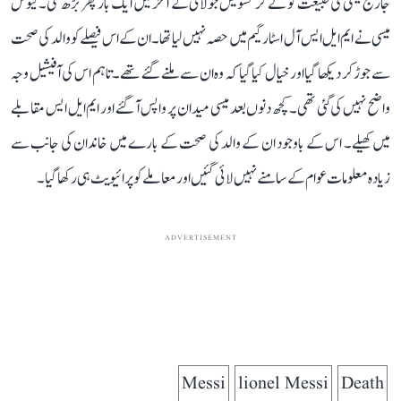
جارج میسی کی طبیعت کو لے کر تشویش جولائی کے آخر میں ایک بار پھر بڑھ گئی۔ لیونل
میسی نے ایم ایل ایس آل اسٹار گیم میں حصہ نہیں لیا تھا۔ ان کے اس فیصلے کو والد کی صحت
سے جوڑ کر دیکھا گیا اور خیال کیا گیا کہ وہ ان سے ملنے گئے تھے۔ تاہم اس کی آفیشیل وجہ
واضح نہیں کی گئی تھی۔ کچھ دنوں بعد میسی میدان پر واپس آ گئے اور ایم ایل ایس مقابلے
میں کھیلے۔ اس کے باوجود ان کے والد کی صحت کے بارے میں خاندان کی جانب سے
زیادہ معلومات عوام کے سامنے نہیں لائی گئیں اور معاملے کو پرائیویٹ ہی رکھا گیا۔
ADVERTISEMENT
Messi
lionel Messi
Death