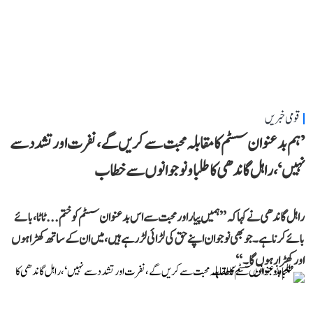
قومی خبریں
’ہم بدعنوان سسٹم کا مقابلہ محبت سے کریں گے، نفرت اور تشدد سے
نہیں‘، راہل گاندھی کا طلبا و نوجوانوں سے خطاب
راہل گاندھی نے کہا کہ ’’ہمیں پیار اور محبت سے اس بدعنوان سسٹم کو ختم... ٹاٹا، بائے
بائے کرنا ہے۔ جو بھی نوجوان اپنے حق کی لڑائی لڑ رہے ہیں، میں ان کے ساتھ کھڑا ہوں
اور کھڑا رہوں گا۔‘‘