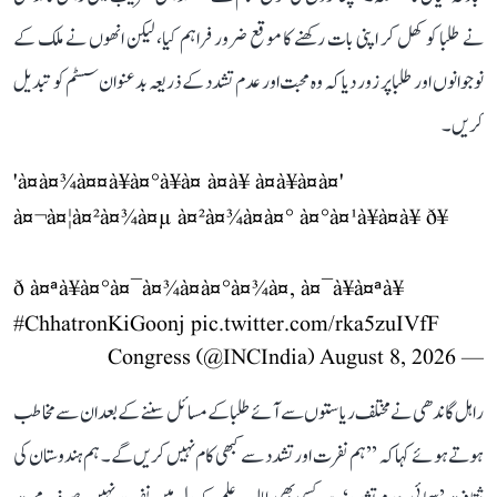
نے طلبا کو کھل کر اپنی بات رکھنے کا موقع ضرور فراہم کیا، لیکن انھوں نے ملک کے
نوجوانوں اور طلبا پر زور دیا کہ وہ محبت اور عدم تشدد کے ذریعہ بدعنوان سسٹم کو تبدیل
کریں۔
'à¤à¤¾à¤¤à¥à¤°à¥à¤ à¤à¥ à¤à¥à¤à¤'
à¤¬à¤¦à¤²à¤¾à¤µ à¤²à¤¾à¤à¤° à¤°à¤¹à¥à¤à¥ ð¥
ð à¤ªà¥à¤°à¤¯à¤¾à¤à¤°à¤¾à¤, à¤¯à¥à¤ªà¥
#ChhatronKiGoonj
pic.twitter.com/rka5zuIVfF
August 8, 2026
— Congress (@INCIndia)
راہل گاندھی نے مختلف ریاستوں سے آئے طلبا کے مسائل سننے کے بعد ان سے مخاطب
ہوتے ہوئے کہا کہ ’’ہم نفرت اور تشدد سے کبھی کام نہیں کریں گے۔ ہم ہندوستان کی