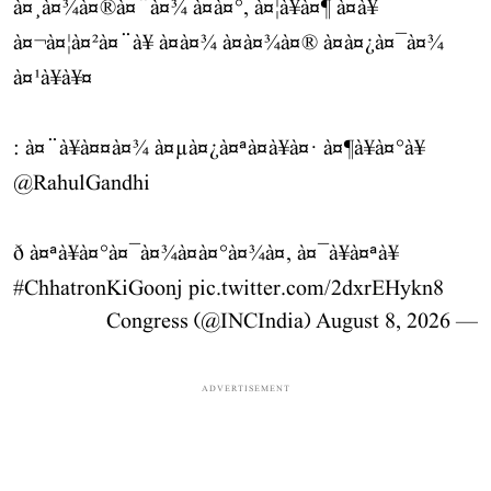
à¤¸à¤¾à¤®à¤¨à¤¾ à¤à¤°, à¤¦à¥à¤¶ à¤à¥
à¤¬à¤¦à¤²à¤¨à¥ à¤à¤¾ à¤à¤¾à¤® à¤à¤¿à¤¯à¤¾
à¤¹à¥à¥¤
: à¤¨à¥à¤¤à¤¾ à¤µà¤¿à¤ªà¤à¥à¤· à¤¶à¥à¤°à¥
@RahulGandhi
ð à¤ªà¥à¤°à¤¯à¤¾à¤à¤°à¤¾à¤, à¤¯à¥à¤ªà¥
#ChhatronKiGoonj
pic.twitter.com/2dxrEHykn8
August 8, 2026
— Congress (@INCIndia)
ADVERTISEMENT