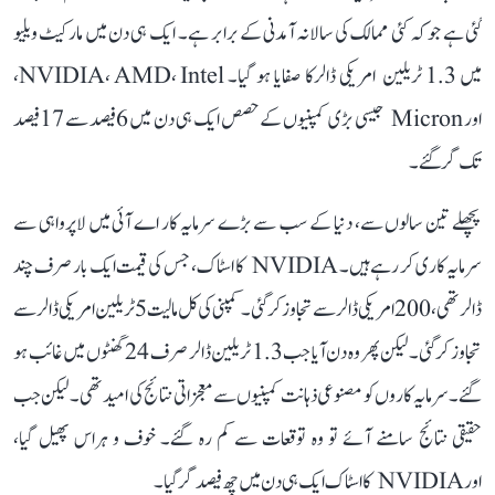
گئی ہے جو کہ کئی ممالک کی سالانہ آمدنی کے برابر ہے۔ ایک ہی دن میں مارکیٹ ویلیو
میں 1.3 ٹریلین امریکی ڈالرکا صفایا ہو گیا۔ NVIDIA، AMD، Intel،
اور Micron جیسی بڑی کمپنیوں کے حصص ایک ہی دن میں 6فیصد سے 17فیصد
تک گر گئے۔
پچھلے تین سالوں سے، دنیا کے سب سے بڑے سرمایہ کار اے آئی میں لاپرواہی سے
سرمایہ کاری کر رہے ہیں۔ NVIDIA کا اسٹاک، جس کی قیمت ایک بار صرف چند
ڈالر تھی، 200 امریکی ڈالرسے تجاوز کر گئی۔ کمپنی کی کل مالیت 5 ٹریلین امریکی ڈالر سے
تجاوز کر گئی۔ لیکن پھر وہ دن آیا جب 1.3 ٹریلین ڈالر صرف 24 گھنٹوں میں غائب ہو
گئے۔ سرمایہ کاروں کو مصنوعی ذہانت کمپنیوں سے معجزاتی نتائج کی امید تھی۔ لیکن جب
حقیقی نتائج سامنے آئے تو وہ توقعات سے کم رہ گئے۔ خوف و ہراس پھیل گیا،
اور NVIDIA کا اسٹاک ایک ہی دن میں چھ فیصد گر گیا۔