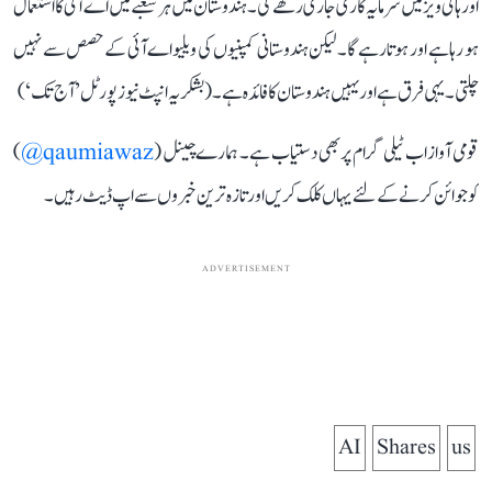
اور ہائی ویز میں سرمایہ کاری جاری رکھے گی۔ ہندوستان میں ہر شعبے میں اے آئی کا استعمال
ہو رہا ہے اور ہوتا رہے گا۔ لیکن ہندوستانی کمپنیوں کی ویلیواے آئی کے حصص سے نہیں
چلتی۔ یہی فرق ہے اور یہیں ہندوستان کا فائدہ ہے۔ ( بشکریہ انپٹ نیوز پورٹل ’آج تک‘)
قومی آواز اب ٹیلی گرام پر بھی دستیاب ہے۔ ہمارے چینل (
qaumiawaz@
)
کو جوائن کرنے کے لئے یہاں کلک کریں اور تازہ ترین خبروں سے اپ ڈیٹ رہیں۔
ADVERTISEMENT
AI
Shares
us