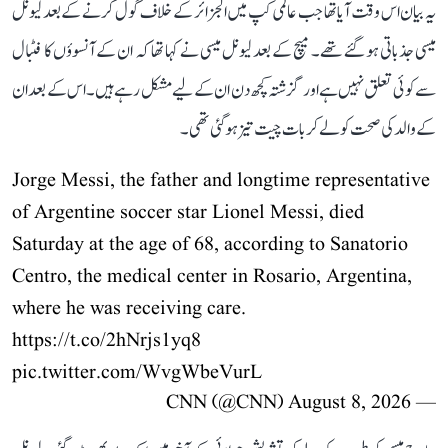
یہ بیان اس وقت آیا تھا جب عالمی کپ میں الجزائر کے خلاف گول کرنے کے بعد لیونل
میسی جذباتی ہو گئے تھے۔ میچ کے بعد لیونل میسی نے کہا تھا کہ ان کے آنسوؤں کا فٹبال
سے کوئی تعلق نہیں ہے اور گزشتہ کچھ دن ان کے لیے مشکل رہے ہیں۔ اس کے بعد ان
کے والد کی صحت کو لے کر بات چیت تیز ہو گئی تھی۔
Jorge Messi, the father and longtime representative
of Argentine soccer star Lionel Messi, died
Saturday at the age of 68, according to Sanatorio
Centro, the medical center in Rosario, Argentina,
where he was receiving care.
https://t.co/2hNrjs1yq8
pic.twitter.com/WvgWbeVurL
August 8, 2026
— CNN (@CNN)