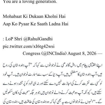
You are a loving generation.
Mohabaat Ki Dukaan Kholni Hai
Aap Ko Pyaar Ke Saath Ladna Hai
: LoP Shri
@RahulGandhi
pic.twitter.com/xI6tg42wsi
August 8, 2026
— Congress (@INCIndia)
اپنے اختتامی پیغام میں راہل گاندھی نے نوجوانوں سے کہا کہ ’’آپ ہندوستان کی روح
ہیں، آپ ہندوستان کا مستقبل ہیں، آپ دنیا کے سب سے اسمارٹ نوجوان ہیں۔ آپ خود
کو کسی سے نفرت کرنے کی اجازت نہیں دے سکتے اور نہ ہی خود کو پُرتشدد ہونے دے
سکتے ہیں، کیونکہ آپ وہ محبت کرنے والے نوجوان ہیں جو ہر جگہ ’محبت کی دکان‘ کھولیں
گے۔‘‘ انہوں نے نوجوانوں سے یہ بھی کہا کہ وہ ہندوستان کی طاقت ہیں، ہندوستان کی