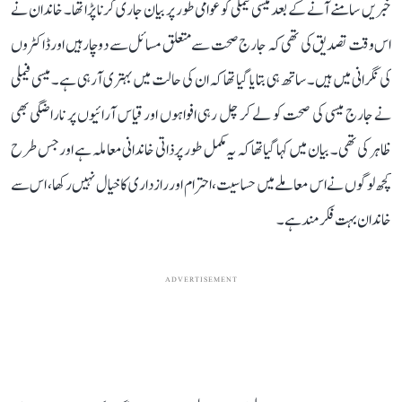
خبریں سامنے آنے کے بعد میسی فیملی کو عوامی طور پر بیان جاری کرنا پڑا تھا۔ خاندان نے
اس وقت تصدیق کی تھی کہ جارج صحت سے متعلق مسائل سے دوچار ہیں اور ڈاکٹروں
کی نگرانی میں ہیں۔ ساتھ ہی بتایا گیا تھا کہ ان کی حالت میں بہتری آ رہی ہے۔ میسی فیملی
نے جارج میسی کی صحت کو لے کر چل رہی افواہوں اور قیاس آرائیوں پر ناراضگی بھی
ظاہر کی تھی۔ بیان میں کہا گیا تھا کہ یہ مکمل طور پر ذاتی خاندانی معاملہ ہے اور جس طرح
کچھ لوگوں نے اس معاملے میں حساسیت، احترام اور رازداری کا خیال نہیں رکھا، اس سے
خاندان بہت فکرمند ہے۔
ADVERTISEMENT