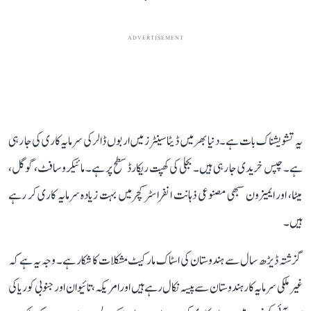
ADVERTISEMENT
یہ تشویشناک بات ہے۔ دنیا بھر میں ڈیٹا سینٹرز میں اربوں ڈالر کی سرمایہ کاری کی جا رہی
ہے۔ چپس خریدی جا رہی ہیں۔ بجلی کی کھپت ریکارڈ سطح پر ہے۔ مائیکروسافٹ، گوگل،
میٹا، اور ایمیزون سبھی مصنوعی ذہانت انفراسٹرکچر میں بہت زیادہ سرمایہ کاری کر رہے
ہیں۔
گزشتہ ڈیڑھ سال سے ہندوستان کی اسٹاک مارکیٹ مشکلات کا شکار ہے۔ وجہ یہ ہے کہ
غیر ملکی سرمایہ کار ہندوستان سے پیسہ نکال رہے ہیں اور امریکہ، تائیوان اور جنوبی کوریا کی