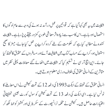
شکایت میں یہ بھی کہا گیا ہے کہ قوانین پر عمل درآمد نہ ہونے کی وجہ سے عام لوگوں کا
استحصال ہو رہا ہے۔ اس کا سب سے زیادہ اثر معاشی طور پر کمزور طبقے پر پڑ رہا ہے۔ شکایت
کنندہ نے مطالبہ کیا ہے کہ حکومت کے طے کردہ کرایے پر عمل کیا جائے، میٹر کا صحیح
استعمال ہو، کرایے کے حساب کتاب میں شفافیت آئے اور مسافروں کے حقوق کا تحفظ کیا
جائے۔ این ایچ آر سی نے تسلیم کیا کہ شکایت میں اٹھائے گئے معاملات پہلی نظر میں
متاثرین کے انسانی حقوق کی خلاف ورزی معلوم ہوتے ہیں۔
انسانی حقوق کے تحفظ کے ایکٹ 1993 کی دفعہ 12 کے تحت کمیشن نے اس معاملے کا
نوٹس لیا ہے۔ اسی ایکٹ کی دفعہ 13 کے تحت کمیشن کو سول کورٹ جیسی تحقیقاتی
اختیارات حاصل ہیں۔ کمیشن نے محکمہ ٹرانسپورٹ کے سکریٹری اور کمشنر کو خط لکھ کر