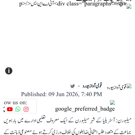
i
قومی آواز بیورو
Published: 09 Jun 2026, 7:40 PM
llow us on:
میلبورن: آسٹریلیا کے شہر میلبورن کے ایک معروف تعلیمی ادارے میں بارہویں
جماعت کے متعدد طلبہ امتحانی ضابطوں کی خلاف ورزی کرتے ہوئے مصنوعی ذہانت کے