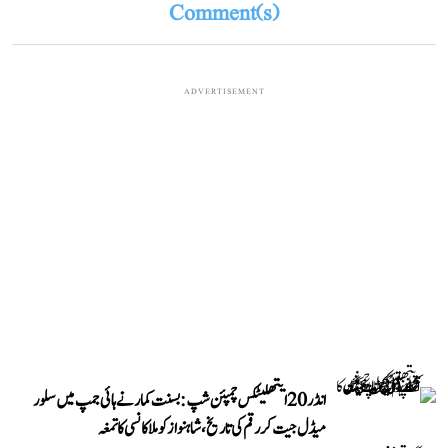
Comment(s)
ADVERTISEMENT
انڈر 20 ایتھلیٹکس چمپئن شپ: بسنت کمار نے ہائی جمپ میں سلور
میڈل جیت کر رقم کی تاریخ، شاہنواز کو ملا کانسی کا تمغہ