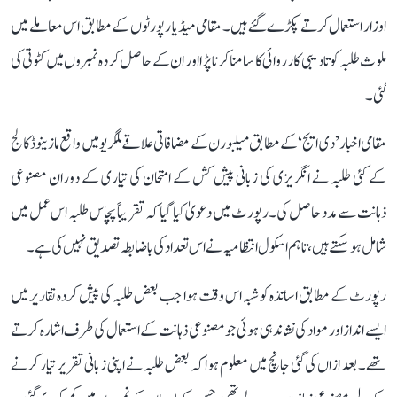
اوزار استعمال کرتے پکڑے گئے ہیں۔ مقامی میڈیا رپورٹوں کے مطابق اس معاملے میں
ملوث طلبہ کو تادیبی کارروائی کا سامنا کرنا پڑا اور ان کے حاصل کردہ نمبروں میں کٹوتی کی
گئی۔
مقامی اخبار ’دی ایج‘ کے مطابق میلبورن کے مضافاتی علاقے ملگریو میں واقع مازینوڈ کالج
کے کئی طلبہ نے انگریزی کی زبانی پیش کش کے امتحان کی تیاری کے دوران مصنوعی
ذہانت سے مدد حاصل کی۔ رپورٹ میں دعویٰ کیا گیا کہ تقریباً پچاس طلبہ اس عمل میں
شامل ہو سکتے ہیں، تاہم اسکول انتظامیہ نے اس تعداد کی باضابطہ تصدیق نہیں کی ہے۔
رپورٹ کے مطابق اساتذہ کو شبہ اس وقت ہوا جب بعض طلبہ کی پیش کردہ تقاریر میں
ایسے انداز اور مواد کی نشاندہی ہوئی جو مصنوعی ذہانت کے استعمال کی طرف اشارہ کرتے
تھے۔ بعد ازاں کی گئی جانچ میں معلوم ہوا کہ بعض طلبہ نے اپنی زبانی تقریر تیار کرنے