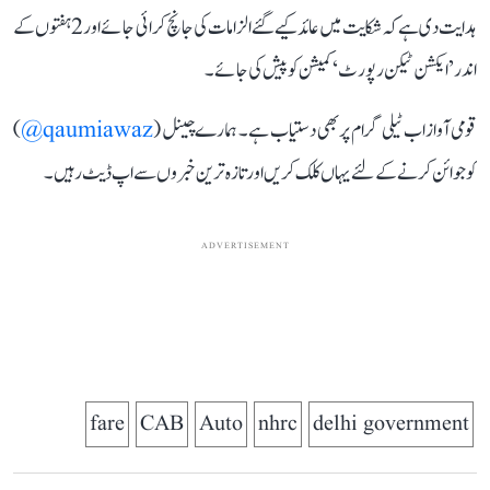
ہدایت دی ہے کہ شکایت میں عائد کیے گئے الزامات کی جانچ کرائی جائے اور 2 ہفتوں کے
اندر ’ایکشن ٹیکن رپورٹ‘ کمیشن کو پیش کی جائے۔
قومی آواز اب ٹیلی گرام پر بھی دستیاب ہے۔ ہمارے چینل (
qaumiawaz@
)
کو جوائن کرنے کے لئے یہاں کلک کریں اور تازہ ترین خبروں سے اپ ڈیٹ رہیں۔
ADVERTISEMENT
fare
CAB
Auto
nhrc
delhi government