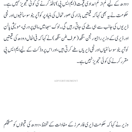
دودھ کے لیے کم از کم امدادی قیمت (ایم ایس پی) نافذ کرنے کی کوئی تجویز نہیں ہے۔
حکومت نے یہ بھی کہا کہ قیمتیں بازار کی صورتحال کی بنیاد پر کوآپریٹو سوسائٹیوں اور نجی
ڈیریوں کی جانب سے ہی طے کی جاتی رہیں گی۔ لوک سبھا میں ماہی پروری، مویشی پالن
اور ڈیری کے وزیر راجیو رنجن سنگھ (عرف للن سنگھ) نے کہا کہ فی الحال دودھ کی قیمتیں
کوآپریٹو سوسائٹیاں اور نجی ڈیریاں طے کرتی ہیں، اور اس پروڈکٹ کے لیے ایم ایس پی
مقرر کرنے کی کوئی تجویز نہیں ہے۔
ADVERTISEMENT
وزیر نے کہا کہ حکومت ڈیری فارمرز کے مفادات کے تحفظ، دودھ کی قیمتوں کو مستحکم