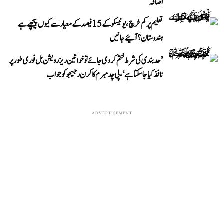
اضافہ
تعلیم پر کم خرچ، یونیسکو کے 15 فیصد کے معیار سے کیوں پیچھے ہے
ہندوستان؟ آئیے جانیں
’حد بندی کی شرط ختم کر دی جائے تو خواتین ریزرویشن بل فوری طور پر
نافذ کیا جا سکتا ہے‘، پی چدمبرم کا کرن رجیجو کو جواب
ADVERTISEMENT