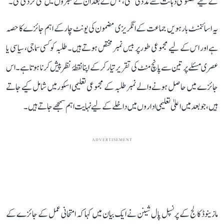
کے لیے مصنوعی ذہانت سے مدد لی تھی، جس کے بعد ان کے نمبروں میں کمی کر دی گئی۔
یہ اسائنمنٹ بارہویں جماعت کے انگریزی مضمون کی یونٹ چار کے اہم جائزے کا حصہ
ہے اور اس کے لیے مجموعی طور پر بیس نمبر مختص ہوتے ہیں۔ طلبہ کو کسی سماجی، سیاسی یا
عصری مسئلے پر تین سے پانچ منٹ کی تقریر تیار کر کے اپنا نقطۂ نظر پیش کرنا ہوتا ہے۔ اس
جائزے میں حاصل ہونے والے نمبر طلبہ کے مجموعی تعلیمی اسکور میں شامل کیے جاتے
ہیں، جو بعد میں اعلیٰ تعلیمی اداروں میں داخلے کے لیے نہایت اہم سمجھے جاتے ہیں۔
ADVERTISEMENT
مازینوڈ کالج کے پرنسپل پال شینن نے ایک بیان میں کہا کہ امتحانی عمل کے جائزے کے