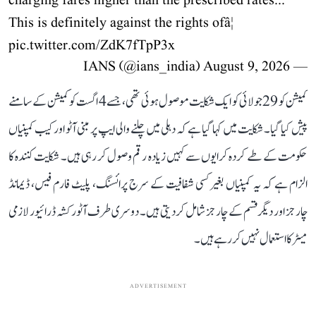
charging fares higher than the prescribed rates...
This is definitely against the rights ofâ¦
pic.twitter.com/ZdK7fTpP3x
August 9, 2026
— IANS (@ians_india)
کمیشن کو 29 جولائی کو ایک شکایت موصول ہوئی تھی، جسے 4 اگست کو کمیشن کے سامنے
پیش کیا گیا۔ شکایت میں کہا گیا ہے کہ دہلی میں چلنے والی ایپ پر مبنی آٹو اور کیب کمپنیاں
حکومت کے طے کردہ کرایوں سے کہیں زیادہ رقم وصول کر رہی ہیں۔ شکایت کنندہ کا
الزام ہے کہ یہ کمپنیاں بغیر کسی شفافیت کے سرج پرائسنگ، پلیٹ فارم فیس، ڈیمانڈ
چارجز اور دیگر قسم کے چارجز شامل کر دیتی ہیں۔ دوسری طرف آٹو رکشہ ڈرائیور لازمی
میٹر کا استعمال نہیں کر رہے ہیں۔
ADVERTISEMENT