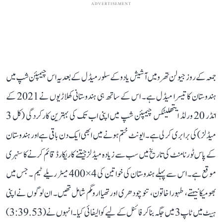
ADVERTISEMENT
جمعہ کے روز جیولن تھرو میں آشیش یادو کے سلور میڈل کے بعد یہ اس چیمپئن شپ میں
ہندوستان کا تیسرا میڈل ہے۔ اس کے ساتھ ہی ہندوستانی کھلاڑیوں نے 2021 کے
انڈر 20 ورلڈ ایتھلیٹکس چیمپئن شپ میں اپنی اب تک کی بہترین کارکردگی (کل 3
میڈلز) کی برابری کر لی ہے۔ ایونٹ ختم ہونے میں ابھی ایک دن باقی ہے اور ہندوستان
کے پاس ٹورنامنٹ کی تاریخ میں سب سے زیادہ میڈلز جیتنے کا ریکارڈ قائم کرنے کا سنہری
موقع ہے۔ اس سے پہلے ہندوستان کی خواتین کی 4×400 میٹر ریلے ٹیم ۔ جس میں
بھومیکا نیہتے، طہورا خاتون، تنو چودھری اور تھیا ارومگم شامل تھیں۔ ان لوگوں نے اپنی
ہیٹ میں ٹاپ 3 میں جگہ بنا کر فائنل کے لیے کوالیفائی کیا۔ انہوں نے (3:39.53)