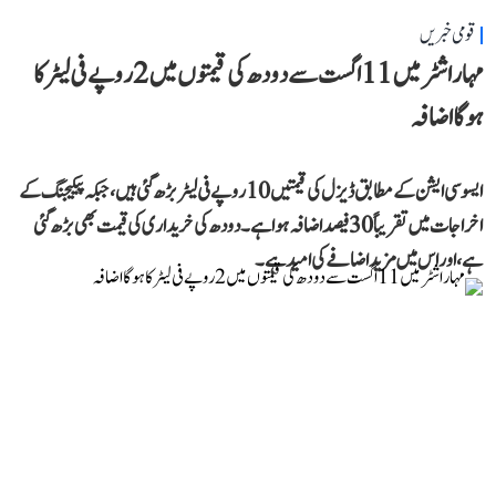
قومی خبریں
مہاراشٹر میں 11 اگست سے دودھ کی قیمتوں میں 2 روپے فی لیٹر کا
ہوگا اضافہ
ایسوسی ایشن کے مطابق ڈیزل کی قیمتیں 10 روپے فی لیٹر بڑھ گئی ہیں، جبکہ پیکیجنگ کے
اخراجات میں تقریباً 30 فیصد اضافہ ہوا ہے۔ دودھ کی خریداری کی قیمت بھی بڑھ گئی
ہے، اور اس میں مزید اضافے کی امید ہے۔