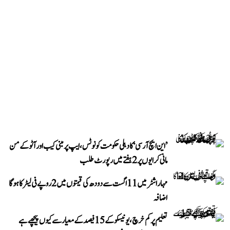
’این ایچ آر سی‘ کا دہلی حکومت کو نوٹس، ایپ پر مبنی کیب اور آٹو کے من
مانی کرایوں پر 2 ہفتے میں رپورٹ طلب
مہاراشٹر میں 11 اگست سے دودھ کی قیمتوں میں 2 روپے فی لیٹر کا ہوگا
اضافہ
تعلیم پر کم خرچ، یونیسکو کے 15 فیصد کے معیار سے کیوں پیچھے ہے