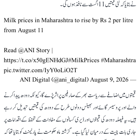
نے بتایا کہ نئی قیمتیں 11 اگست سے نافذ ہوں گی۔
Milk prices in Maharashtra to rise by Rs 2 per litre
from August 11
Read
@ANI
Story |
https://t.co/x50gENHdGJ
#MilkPrices
#Maharashtra
pic.twitter.com/IyY0oLiO2T
August 9, 2026
— ANI Digital (@ani_digital)
قیمتوں میں اضافے سے ریاست بھر کے صارفین پر اثر پڑے گا، کیونکہ دودھ پیدا کرنے
والے اور پروسیسر گائے اور بھینس دونوں طرح کے دودھ کی قیمتیں تبدیل کر رہے
ہیں۔ یہ فیصلہ دودھ کی قیمتوں اور ڈیری کسانوں کے مفادات کے تحفظ کے اقدامات پر
جاری بات چیت کے درمیان لیا گیا ہے۔ گزشتہ ماہ حکومت نے پارلیمنٹ کو بتایا تھا کہ