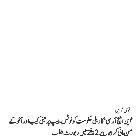
قومی خبریں
’این ایچ آر سی‘ کا دہلی حکومت کو نوٹس، ایپ پر مبنی کیب اور آٹو کے
من مانی کرایوں پر 2 ہفتے میں رپورٹ طلب