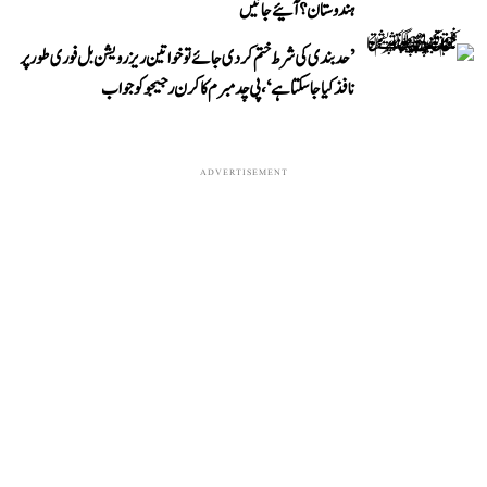
ہندوستان؟ آئیے جانیں
’حد بندی کی شرط ختم کر دی جائے تو خواتین ریزرویشن بل فوری طور پر
نافذ کیا جا سکتا ہے‘، پی چدمبرم کا کرن رجیجو کو جواب
ADVERTISEMENT