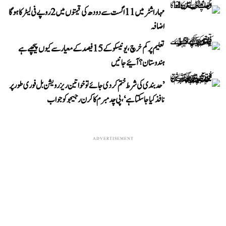
مہاراشٹر میں 11 اگست سے دودھ کی قیمتوں میں 2 روپے فی لیٹر کا ہوگا
اضافہ
تعلیم پر کم خرچ، یونیسکو کے 15 فیصد کے معیار سے کیوں پیچھے ہے
ہندوستان؟ آئیے جانیں
’حد بندی کی شرط ختم کر دی جائے تو خواتین ریزرویشن بل فوری طور پر
نافذ کیا جا سکتا ہے‘، پی چدمبرم کا کرن رجیجو کو جواب
ADVERTISEMENT