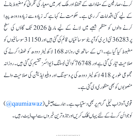
کرنے، صارفین کے مفادات کے تحفظ اور ملک بھر میں معیار کی نگرانی کو مضبوط بنانے
کے لیے کئی اقدامات کر رہی ہے۔ حکومت نے کہا ہے کہ زیادہ سے زیادہ دودھ پیدا
کرنے والوں کو منظم شعبے میں لانے کے لیے مارچ 2026 تک گاؤں کی سطح
پر 36283 نئی ڈیری کوآپریٹو سوسائٹیاں قائم کی گئی ہیں اور 31150 سوسائٹیوں کو
مضبوط کیا گیا ہے۔ اس کے ساتھ ہی روزانہ 168 لاکھ لیٹر دودھ کو ٹھنڈا کرنے کی
صلاحیت تیار کی گئی ہے اور 76748 کوالٹی ٹیسٹنگ ڈیوائسز تقسیم کی گئی ہیں۔ روزانہ
مجموعی طور پر 418 لاکھ لیٹر دودھ کی پروسیسنگ اور ویلیو ایڈیشن کی صلاحیت والے
منصوبوں کو بھی منظوری دی گئی ہے۔
قومی آواز اب ٹیلی گرام پر بھی دستیاب ہے۔ ہمارے چینل (
qaumiawaz@
)
کو جوائن کرنے کے لئے یہاں کلک کریں اور تازہ ترین خبروں سے اپ ڈیٹ رہیں۔