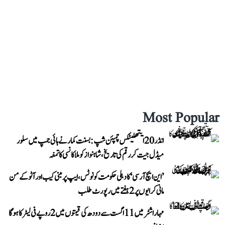
Most Popular
انڈر 20 ایتھلیٹکس چمپئن شپ: بسنت کمار نے ہائی جمپ میں سلور
میڈل جیت کر رقم کی تاریخ، شاہنواز کو ملا کانسی کا تمغہ
’این ایچ آر سی‘ کا دہلی حکومت کو نوٹس، ایپ پر مبنی کیب اور آٹو کے من
مانی کرایوں پر 2 ہفتے میں رپورٹ طلب
مہاراشٹر میں 11 اگست سے دودھ کی قیمتوں میں 2 روپے فی لیٹر کا ہوگا