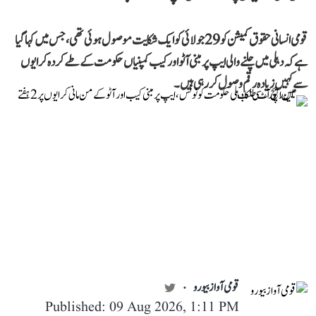
قومی انسانی حقوق کمیشن کو 29 جولائی کو ایک شکایت موصول ہوئی تھی، جس میں کہا گیا
ہے کہ دہلی میں چلنے والی ایپ پر مبنی آٹو اور کیب کمپنیاں حکومت کے طے کردہ کرایوں
سے کہیں زیادہ رقم وصول کر رہی ہیں۔
قومی آواز بیورو
Published: 09 Aug 2026, 1:11 PM