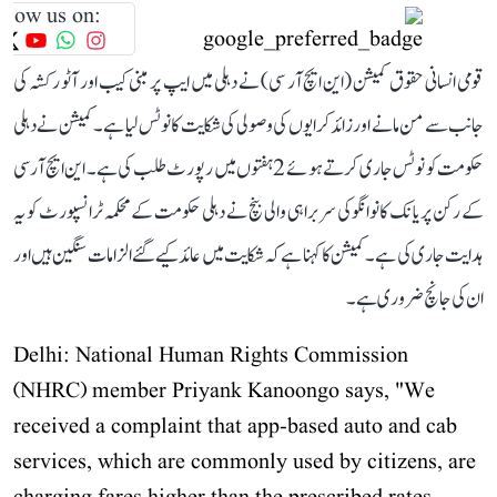
llow us on:
قومی انسانی حقوق کمیشن (این ایچ آر سی) نے دہلی میں ایپ پر مبنی کیب اور آٹو رکشہ کی
جانب سے من مانے اور زائد کرایوں کی وصولی کی شکایت کا نوٹس لیا ہے۔ کمیشن نے دہلی
حکومت کو نوٹس جاری کرتے ہوئے 2 ہفتوں میں رپورٹ طلب کی ہے۔ این ایچ آر سی
کے رکن پریانک کانوانگو کی سربراہی والی بنچ نے دہلی حکومت کے محکمہ ٹرانسپورٹ کو یہ
ہدایت جاری کی ہے۔ کمیشن کا کہنا ہے کہ شکایت میں عائد کیے گئے الزامات سنگین ہیں اور
ان کی جانچ ضروری ہے۔
Delhi: National Human Rights Commission
(NHRC) member Priyank Kanoongo says, "We
received a complaint that app-based auto and cab
services, which are commonly used by citizens, are