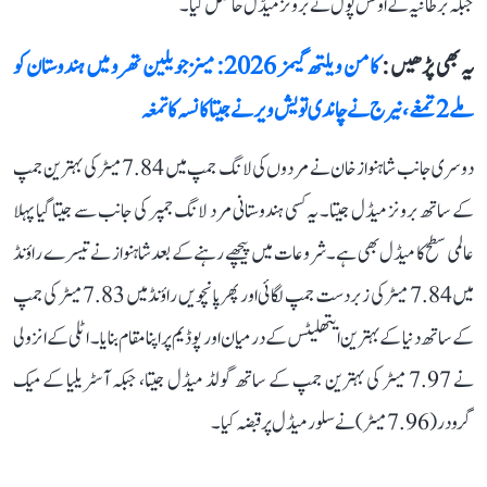
جبکہ برطانیہ کے اوٹس پول نے برونز میڈل حاصل کیا۔
یہ بھی پڑھیں :
کامن ویلتھ گیمز 2026: مینز جویلین تھرو میں ہندوستان کو
ملے 2 تمغے، نیرج نے چاندی تو یش ویر نے جیتا کانسہ کا تمغہ
دوسری جانب شاہنواز خان نے مردوں کی لانگ جمپ میں 7.84 میٹر کی بہترین جمپ
کے ساتھ برونز میڈل جیتا۔ یہ کسی ہندوستانی مرد لانگ جمپر کی جانب سے جیتا گیا پہلا
عالمی سطح کا میڈل بھی ہے۔ شروعات میں پیچھے رہنے کے بعد شاہنواز نے تیسرے راؤنڈ
میں 7.84 میٹر کی زبردست جمپ لگائی اور پھر پانچویں راؤنڈ میں 7.83 میٹر کی جمپ
کے ساتھ دنیا کے بہترین ایتھلیٹس کے درمیان اور پوڈیم پر اپنا مقام بنایا۔ اٹلی کے انزولی
نے 7.97 میٹر کی بہترین جمپ کے ساتھ گولڈ میڈل جیتا، جبکہ آسٹریلیا کے میک
گرودر (7.96 میٹر) نے سلور میڈل پر قبضہ کیا۔