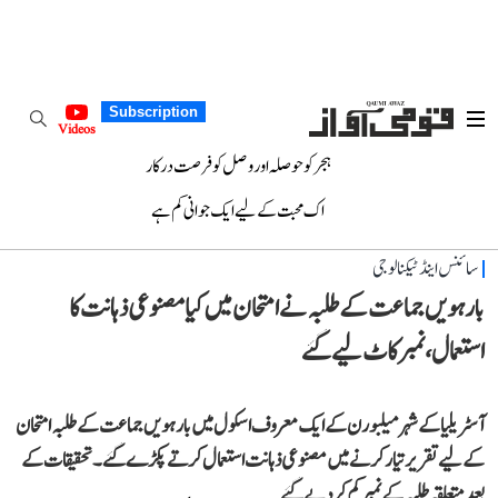
Subscription
Videos
ہجر کو حوصلہ اور وصل کو فرصت درکار
اک محبت کے لیے ایک جوانی کم ہے
سائنس اینڈ ٹیکنالوجی
بارہویں جماعت کے طلبہ نے امتحان میں کیا مصنوعی ذہانت کا
استعمال، نمبر کاٹ لیے گئے
آسٹریلیا کے شہر میلبورن کے ایک معروف اسکول میں بارہویں جماعت کے طلبہ امتحان
کے لیے تقریر تیار کرنے میں مصنوعی ذہانت استعمال کرتے پکڑے گئے۔ تحقیقات کے
بعد متعلقہ طلبہ کے نمبر کم کر دیے گئے