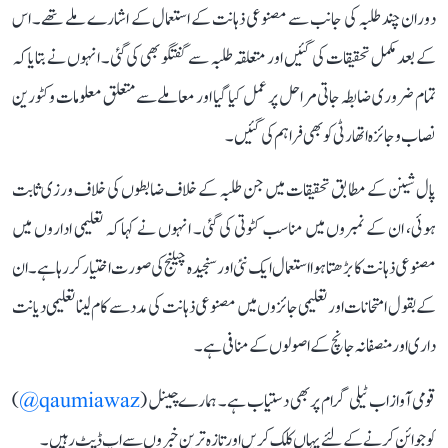
دوران چند طلبہ کی جانب سے مصنوعی ذہانت کے استعمال کے اشارے ملے تھے۔ اس
کے بعد مکمل تحقیقات کی گئیں اور متعلقہ طلبہ سے گفتگو بھی کی گئی۔ انہوں نے بتایا کہ
تمام ضروری ضابطہ جاتی مراحل پر عمل کیا گیا اور معاملے سے متعلق معلومات وکٹورین
نصاب و جائزہ اتھارٹی کو بھی فراہم کی گئیں۔
پال شینن کے مطابق تحقیقات میں جن طلبہ کے خلاف ضابطوں کی خلاف ورزی ثابت
ہوئی، ان کے نمبروں میں مناسب کٹوتی کی گئی۔ انہوں نے کہا کہ تعلیمی اداروں میں
مصنوعی ذہانت کا بڑھتا ہوا استعمال ایک نئی اور سنجیدہ چیلنج کی صورت اختیار کر رہا ہے۔ ان
کے بقول امتحانات اور تعلیمی جائزوں میں مصنوعی ذہانت کی مدد سے کام لینا تعلیمی دیانت
داری اور منصفانہ جانچ کے اصولوں کے منافی ہے۔
قومی آواز اب ٹیلی گرام پر بھی دستیاب ہے۔ ہمارے چینل (
qaumiawaz@
)
کو جوائن کرنے کے لئے یہاں کلک کریں اور تازہ ترین خبروں سے اپ ڈیٹ رہیں۔