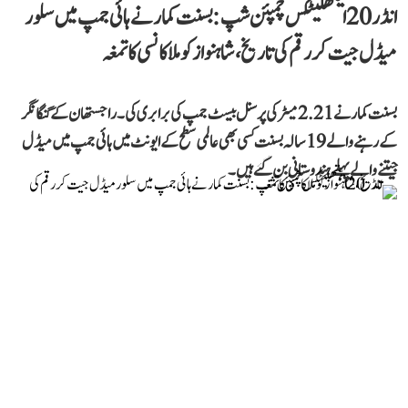
انڈر 20 ایتھلیٹکس چمپئن شپ: بسنت کمار نے ہائی جمپ میں سلور
میڈل جیت کر رقم کی تاریخ، شاہنواز کو ملا کانسی کا تمغہ
بسنت کمار نے 2.21 میٹر کی پرسنل بیسٹ جمپ کی برابری کی۔ راجستھان کے گنگا نگر
کے رہنے والے 19 سالہ بسنت کسی بھی عالمی سطح کے ایونٹ میں ہائی جمپ میں میڈل
جیتنے والے پہلے ہندوستانی بن گئے ہیں۔