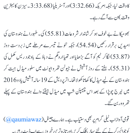
کا وقت لیا، جبکہ امریکہ (3:32.66) اور آسٹریلیا (3:33.68 ۔ سیزن کا بہترین
وقت) ان سے آگے رہے۔
بھومیکا نے بے خوف ہو کر شاندار شروعات (55.81) کی۔ طہورا نے ہندوستان کی
امیدیں برقرار رکھیں (54.54)، جبکہ تنو نے تیسرے مرحلے میں زبردست دوڑ
(53.87) لگاکر ٹیم کو آگے بڑھایا اور تھیا ارومگم نے دباؤ کے باوجود ریس مکمل کی
(55.31)۔ ہفتے کے روز آشیش نے جیولن تھرو ایونٹ میں سلور میڈل جیت کر
ہندوستان کے لیے میڈل کا کھاتا کھولا تھا۔ اتر پردیش کے 19 سالہ آشیش یادو 2016
میں نیرج چوپڑا کے بعد اس چیمپئن شپ میں میڈل جیتنے والے ہندوستان کے پہلے
تھروور بن گئے۔
قومی آواز اب ٹیلی گرام پر بھی دستیاب ہے۔ ہمارے چینل (
qaumiawaz@
)
کو جوائن کرنے کے لئے یہاں کلک کریں اور تازہ ترین خبروں سے اپ ڈیٹ رہیں۔