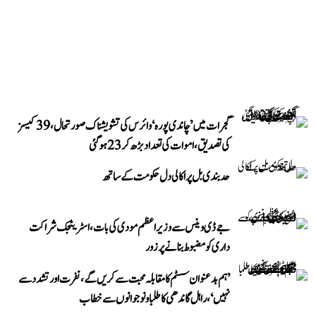
گجرات میں ’چاندی پورہ‘ وائرس کی تشویشناک صورتحال، 39 کیسز
کی تصدیق، اموات کی تعداد بڑھ کر 23 ہوگئی
حد بندی بل پر اکالی دل حکومت کے ساتھ
جے ڈی وینس سے وزیر اعظم مودی کی بات، اسٹریٹجک شراکت
داری کو مضبوط بنانے پر زور
’ہم بدعنوان سسٹم کا مقابلہ محبت سے کریں گے، نفرت اور تشدد سے
نہیں‘، راہل گاندھی کا طلبا و نوجوانوں سے خطاب