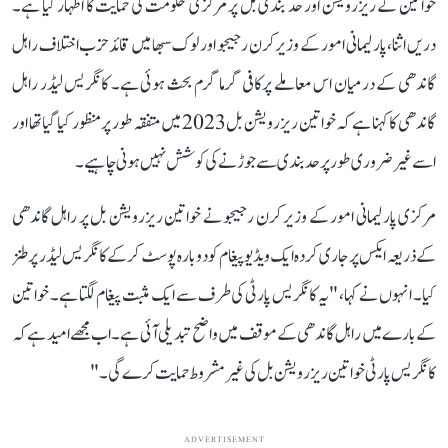
خواتین کے ریزرویشن اور حد بندی بل پر مرکزی حکومت کی حمایت کا اظہار کیا ہے۔
دریں اثنا، پارلیمانی امور کے وزیر کرن رجیجو اور لوک سبھا میں قائد حزب اختلاف راہل
گاندھی کے درمیان اس معاملے پرکافی گرما گرم بحث ہوئی ہے۔ کانگریس لیڈر راہل
گاندھی کا کہنا ہے کہ خواتین ریزرویشن بل 2023 میں متفقہ طور پر منظور کیا گیا تھا اور
اسے غیر ضروری طور پر حد بندی سے جوڑنے کی کوشش نہیں ہونی چاہیے۔
مرکزی پارلیمانی امور کے وزیر کرن رجیجو نے خواتین ریزرویشن بل پر راہل گاندھی
کے ذریعہ ایکس پر جاری کردہ ایک ویڈیو پیغام کو دوبارہ پوسٹ کرکے کانگریس لیڈر پر طنز
کیا۔ انہوں نے کہا، "یہ کانگریس پارٹی کی طرف سے ایک مثبت پیغام لگتا ہے۔ خواتین
کے بارے میں راہل گاندھی کے موقف میں واضح تبدیلی آئی ہے۔ اب مجھے امید ہے کہ
کانگریس پارٹی خواتین ریزرویشن بل کی غیر مشروط حمایت کرے گی۔"
ADVERTISEMENT