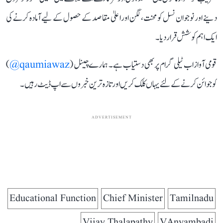
دینے اور نوجوان نسل کو محنت، لگن اور اعلیٰ مقاصد کے حصول کے لیے آمادہ کرنے کی
ایک اہم کوشش قرار دیا۔
قومی آواز اب ٹیلی گرام پر بھی دستیاب ہے۔ ہمارے چینل (
qaumiawaz@
)
کو جوائن کرنے کے لئے یہاں کلک کریں اور تازہ ترین خبروں سے اپ ڈیٹ رہیں۔
ADVERTISEMENT
Educational Function
Chief Minister
Tamilnadu
Vijay Thalapathy
VAnyambadi