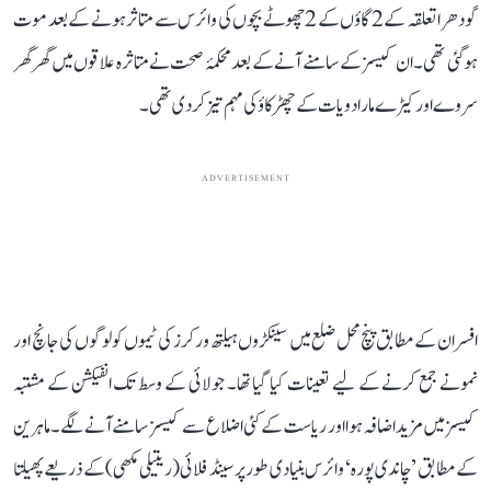
گودھرا تعلقہ کے 2 گاؤں کے 2 چھوٹے بچوں کی وائرس سے متاثر ہونے کے بعد موت
ہو گئی تھی۔ ان کیسز کے سامنے آنے کے بعد محکمۂ صحت نے متاثرہ علاقوں میں گھر گھر
سروے اور کیڑے مار ادویات کے چھڑکاؤ کی مہم تیز کر دی تھی۔
ADVERTISEMENT
افسران کے مطابق پنچ محل ضلع میں سینکڑوں ہیلتھ ورکرز کی ٹیموں کو لوگوں کی جانچ اور
نمونے جمع کرنے کے لیے تعینات کیا گیا تھا۔ جولائی کے وسط تک انفیکشن کے مشتبہ
کیسز میں مزید اضافہ ہوا اور ریاست کے کئی اضلاع سے کیسز سامنے آنے لگے۔ ماہرین
کے مطابق ’چاندی پورہ‘ وائرس بنیادی طور پر سینڈ فلائی (ریتیلی مکھی) کے ذریعے پھیلتا