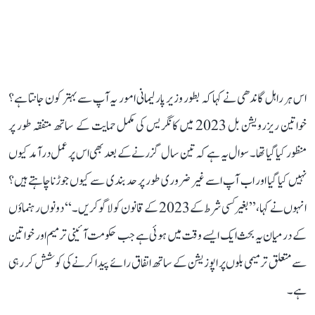
اس ہر راہل گاندھی نے کہا کہ بطور وزیر پارلیمانی امور یہ آپ سے بہتر کون جانتا ہے؟
خواتین ریزرویشن بل 2023 میں کانگریس کی مکمل حمایت کے ساتھ متفقہ طور پر
منظور کیا گیا تھا۔ سوال یہ ہے کہ تین سال گزرنے کے بعد بھی اس پر عمل درآمد کیوں
نہیں کیا گیا اور اب آپ اسے غیر ضروری طور پر حد بندی سے کیوں جوڑنا چاہتے ہیں؟
انہوں نے کہا، ’’بغیر کسی شرط کے 2023 کے قانون کو لاگو کریں۔‘‘ دونوں رہنماؤں
کے درمیان یہ بحث ایک ایسے وقت میں ہوئی ہے جب حکومت آئینی ترمیم اور خواتین
سے متعلق ترمیمی بلوں پر اپوزیشن کے ساتھ اتفاق رائے پیدا کرنے کی کوشش کر رہی
ہے۔