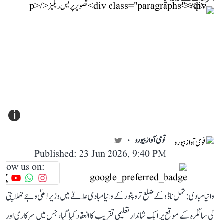
i
قومی آواز بیورو
Published: 23 Jun 2026, 9:40 PM
llow us on:
وانیامبادی: تمل ناڈو کے ضلع تروپتور کے وانیامبادی علاقے میں وزیر اعلیٰ وجے تھلاپتی
کی سالگرہ کے موقع پر ایک شاندار تعلیمی تقریب کا انعقاد کیا گیا، جس میں سرکاری اور