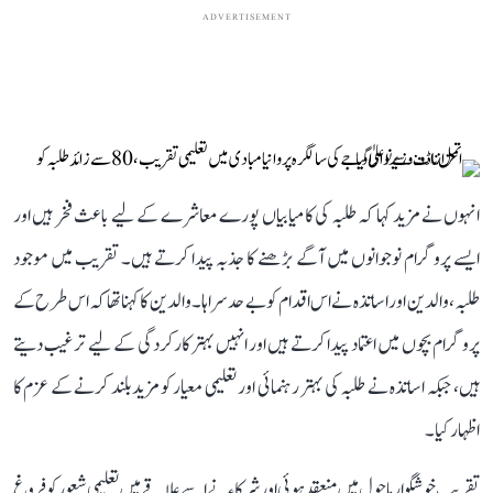
ADVERTISEMENT
انہوں نے مزید کہا کہ طلبہ کی کامیابیاں پورے معاشرے کے لیے باعث فخر ہیں اور
ایسے پروگرام نوجوانوں میں آگے بڑھنے کا جذبہ پیدا کرتے ہیں۔ تقریب میں موجود
طلبہ، والدین اور اساتذہ نے اس اقدام کو بے حد سراہا۔ والدین کا کہنا تھا کہ اس طرح کے
پروگرام بچوں میں اعتماد پیدا کرتے ہیں اور انہیں بہتر کارکردگی کے لیے ترغیب دیتے
ہیں، جبکہ اساتذہ نے طلبہ کی بہتر رہنمائی اور تعلیمی معیار کو مزید بلند کرنے کے عزم کا
اظہار کیا۔
تقریب خوشگوار ماحول میں منعقد ہوئی اور شرکاء نے اسے علاقے میں تعلیمی شعور کو فروغ