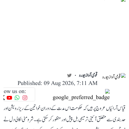
قومی آواز بیورو
Published: 09 Aug 2026, 7:11 AM
llow us on:
قیاس آرائیاں عروج پر ہیں کہ حکومت اس مدت کے دوران خواتین کے ریزرویشن اور
حد بندی سے متعلق آئینی ترمیمی بل پیش اور منظور کر سکتی ہے۔ شرومنی اکالی دل نے