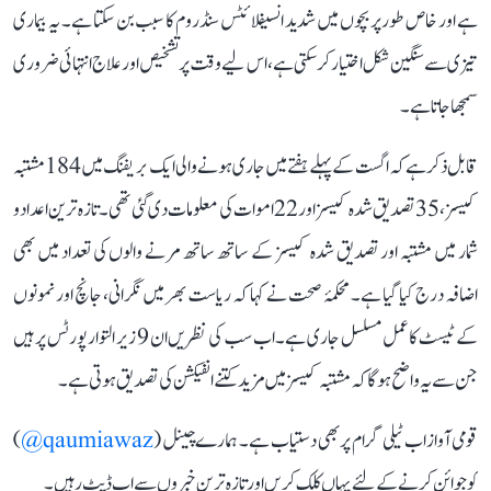
ہے اور خاص طور پر بچوں میں شدید انسیفلائٹس سنڈروم کا سبب بن سکتا ہے۔ یہ بیماری
تیزی سے سنگین شکل اختیار کر سکتی ہے، اس لیے وقت پر تشخیص اور علاج انتہائی ضروری
سمجھا جاتا ہے۔
قابل ذکر ہے کہ اگست کے پہلے ہفتے میں جاری ہونے والی ایک بریفنگ میں 184 مشتبہ
کیسز، 35 تصدیق شدہ کیسز اور 22 اموات کی معلومات دی گئی تھی۔ تازہ ترین اعداد و
شمار میں مشتبہ اور تصدیق شدہ کیسز کے ساتھ ساتھ مرنے والوں کی تعداد میں بھی
اضافہ درج کیا گیا ہے۔ محکمۂ صحت نے کہا کہ ریاست بھر میں نگرانی، جانچ اور نمونوں
کے ٹیسٹ کا عمل مسلسل جاری ہے۔ اب سب کی نظریں ان 9 زیر التوا رپورٹس پر ہیں
جن سے یہ واضح ہوگا کہ مشتبہ کیسز میں مزید کتنے انفیکشن کی تصدیق ہوتی ہے۔
قومی آواز اب ٹیلی گرام پر بھی دستیاب ہے۔ ہمارے چینل (
qaumiawaz@
)
کو جوائن کرنے کے لئے یہاں کلک کریں اور تازہ ترین خبروں سے اپ ڈیٹ رہیں۔