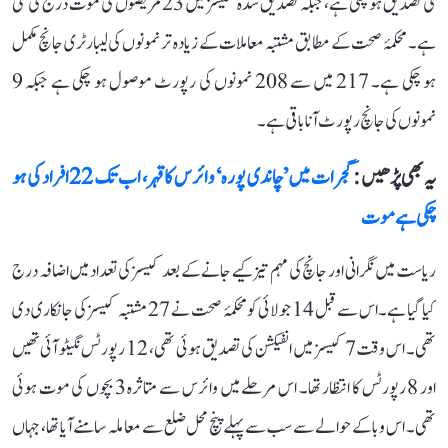
کی تصدیق ہو چکی ہے، جبکہ تصدیق شدہ کیسز میں 23 مریضوں کی موت درج کی گئی
ہے۔ محکمۂ صحت کے مطابق مشتبہ معاملات کے زیادہ تر نمونوں کی لیبارٹری جانچ مکمل
ہو چکی ہے۔ 217 میں سے 208 نمونوں کی رپورٹ موصول ہو چکی ہے جبکہ 9
نمونوں کی جانچ رپورٹ آنا باقی ہے۔
یہ بھی پڑھیں :
گجرات میں ’چاندی پورہ‘ وائرس کا قہر، اب تک 22 افراد کی ہو
چکی ہے موت
ریاست میں نگرانی اور جانچ کی مہم تیز کیے جانے کے بعد کیسز کی تعداد میں اضافہ درج
کیا گیا ہے۔ اس سے قبل 14 جولائی کو محکمۂ صحت نے 27 مشتبہ کیسز کی جانکاری دی
تھی۔ اس وقت 7 کیسز میں انفیکشن کی تصدیق ہوئی تھی، 12 رپورٹس نگیٹو آئی تھیں
اور 8 رپورٹس کا انتظار تھا۔ اس مرحلے میں وائرس سے متاثرہ 3 بچوں کی موت ہوئی
تھی۔ اس وبا کے حوالے سے سب سے پہلے پنچ محل ضلع سے معاملہ سامنے آیا تھا، جہاں