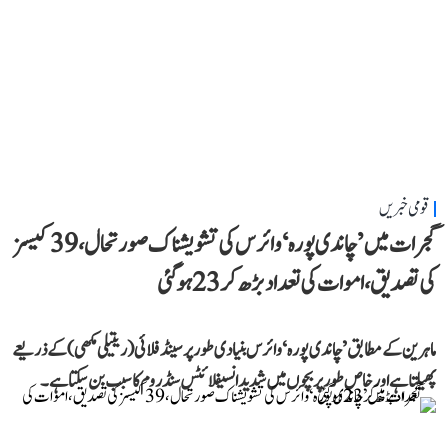
قومی خبریں
گجرات میں ’چاندی پورہ‘ وائرس کی تشویشناک صورتحال، 39 کیسز
کی تصدیق، اموات کی تعداد بڑھ کر 23 ہوگئی
ماہرین کے مطابق ’چاندی پورہ‘ وائرس بنیادی طور پر سینڈ فلائی (ریتیلی مکھی) کے ذریعے
پھیلتا ہے اور خاص طور پر بچوں میں شدید انسیفلائٹس سنڈروم کا سبب بن سکتا ہے۔