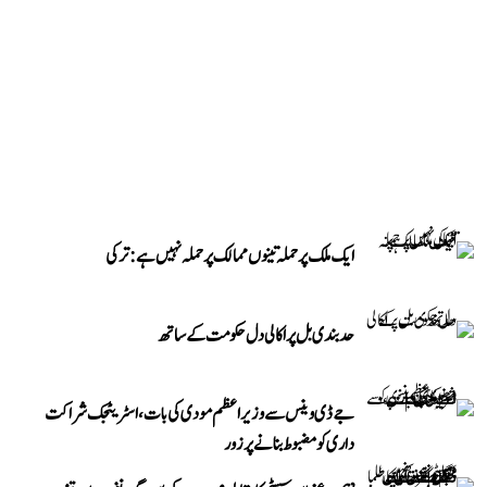
ایک ملک پر حملہ تینوں ممالک پر حملہ نہیں ہے: ترکی
حد بندی بل پر اکالی دل حکومت کے ساتھ
جے ڈی وینس سے وزیر اعظم مودی کی بات، اسٹریٹجک شراکت
داری کو مضبوط بنانے پر زور