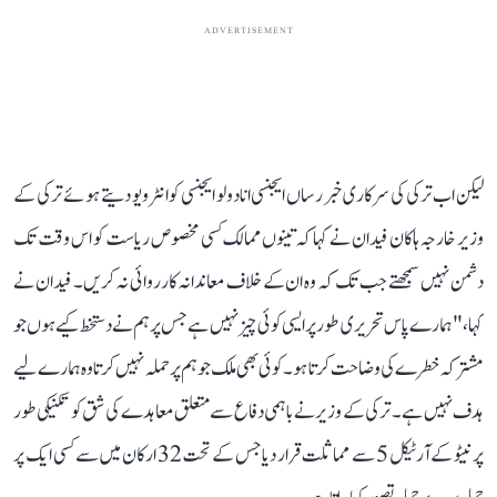
ADVERTISEMENT
لیکن اب ترکی کی سرکاری خبر رساں ایجنسی انادولو ایجنسی کو انٹرویو دیتے ہوئے ترکی کے
وزیر خارجہ ہاکان فیدان نے کہا کہ تینوں ممالک کسی مخصوص ریاست کو اس وقت تک
دشمن نہیں سمجھتے جب تک کہ وہ ان کے خلاف معاندانہ کارروائی نہ کریں۔ فیدان نے
کہا، "ہمارے پاس تحریری طور پر ایسی کوئی چیز نہیں ہے جس پر ہم نے دستخط کیے ہوں جو
مشترکہ خطرے کی وضاحت کرتا ہو۔ کوئی بھی ملک جو ہم پر حملہ نہیں کرتا وہ ہمارے لیے
ہدف نہیں ہے۔ ترکی کے وزیر نے باہمی دفاع سے متعلق معاہدے کی شق کو تکنیکی طور
پر نیٹو کے آرٹیکل 5 سے مماثلت قرار دیا جس کے تحت 32 ارکان میں سے کسی ایک پر