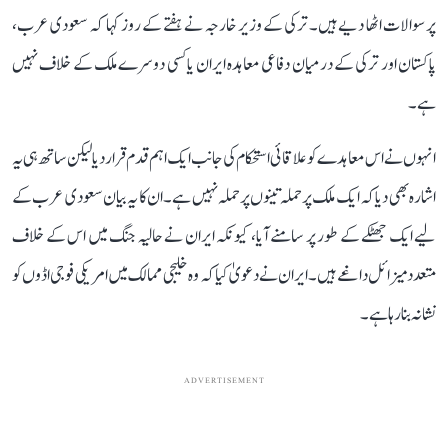
پر سوالات اٹھا دیے ہیں۔ ترکی کے وزیر خارجہ نے ہفتے کے روز کہا کہ سعودی عرب،
پاکستان اور ترکی کے درمیان دفاعی معاہدہ ایران یا کسی دوسرے ملک کے خلاف نہیں
ہے۔
انہوں نے اس معاہدے کو علاقائی استحکام کی جانب ایک اہم قدم قرار دیا لیکن ساتھ ہی یہ
اشارہ بھی دیا کہ ایک ملک پر حملہ تینوں پر حملہ نہیں ہے۔ ان کا یہ بیان سعودی عرب کے
لیے ایک جھٹکے کے طور پر سامنے آیا، کیونکہ ایران نے حالیہ جنگ میں اس کے خلاف
متعدد میزائل داغے ہیں۔ ایران نے دعویٰ کیا کہ وہ خلیجی ممالک میں امریکی فوجی اڈوں کو
نشانہ بنا رہا ہے۔
ADVERTISEMENT