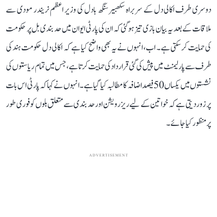
دوسری طرف اکالی دل کے سربراہ سکھبیر سنگھ بادل کی وزیر اعظم نریندر مودی سے
ملاقات کے بعد یہ بیان بازی تیز ہوگئی کہ ان کی پارٹی ایوان میں حد بندی بل پر حکومت
کی حمایت کر سکتی ہے۔ اب، انہوں نے یہ بھی واضح کیا ہے کہ اکالی دل حکومت ہند کی
طرف سے پارلیمنٹ میں پیش کی گئی قرارداد کی حمایت کرتا ہے، جس میں تمام ریاستوں کی
نشستوں میں یکساں 50 فیصد اضافہ کا مطالبہ کیا گیا ہے۔ انہوں نے کہا کہ پارٹی اس بات
پر زور دیتی ہے کہ خواتین کے لیے ریزرویشن اور حد بندی سے متعلق بلوں کو فوری طور
پر منظور کیا جائے۔
ADVERTISEMENT