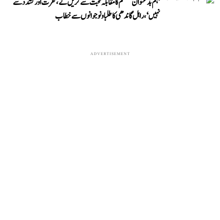
’ہم بدعنوان سسٹم کا مقابلہ محبت سے کریں گے، نفرت اور تشدد سے
نہیں‘، راہل گاندھی کا طلبا و نوجوانوں سے خطاب
ADVERTISEMENT