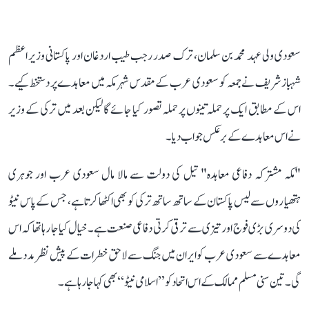
سعودی ولی عہد محمد بن سلمان، ترک صدر رجب طیب اردغان اور پاکستانی وزیر اعظم
شہباز شریف نے جمعہ کو سعودی عرب کے مقدس شہر مکہ میں معاہدے پر دستخط کیے۔
اس کے مطابق ایک پر حملہ تینوں پر حملہ تصور کیا جائے گا لیکن بعد میں ترکی کے وزیر
نےاس معاہدے کے برعکس جواب دیا۔
"مکہ مشترکہ دفاعی معاہدہ" تیل کی دولت سے مالا مال سعودی عرب اور جوہری
ہتھیاروں سے لیس پاکستان کے ساتھ ساتھ ترکی کو بھی اکٹھا کرتا ہے، جس کے پاس نیٹو
کی دوسری بڑی فوج اور تیزی سے ترقی کرتی دفاعی صنعت ہے۔ خیال کیا جا رہا تھا کہ اس
معاہدے سے سعودی عرب کو ایران میں جنگ سے لاحق خطرات کے پیش نظر مدد ملے
گی۔ تین سنی مسلم ممالک کے اس اتحاد کو ’’اسلامی نیٹو‘‘ بھی کہا جا رہا ہے۔