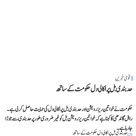
قومی خبریں
حد بندی بل پر اکالی دل حکومت کے ساتھ
حکومت نے خواتین ریزرویشن اور حد بندی بل پر اکالی دل کی حمایت حاصل کر لی ہے۔
راہل گاندھی کا کہنا ہے کہ خواتین ریزرویشن بل کو غیر ضروری طور پر حد بندی سے جوڑا
جا رہا ہے۔