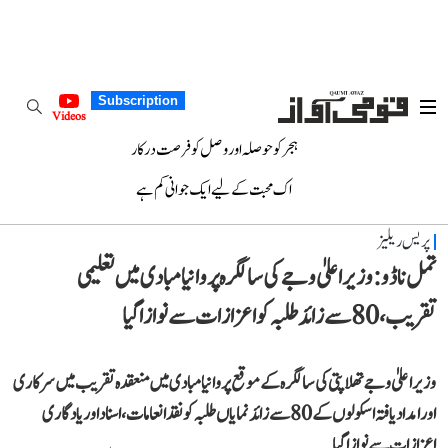
Subscription
Videos
ہجر کو حوصلہ اور وصل کو فرصت درکار
اک محبت کے لیے ایک جوانی کم ہے
پریس ریلیز
تمل ناڈو: وزیر اعلیٰ وجے کی سالگرہ پر وانیامبادی میں تعلیمی
تقریب، 80 سے زائد طلبہ کو اعزازات سے نوازا گیا
وزیر اعلیٰ وجے تھلاپتی کی سالگرہ کے موقع پر وانیامبادی میں منعقدہ تقریب میں سرکاری
اور امداد یافتہ اسکولوں کے 80 سے زائد نمایاں طلبہ کو نقد انعامات، اسناد اور یادگاری
اعزازات سے نوازا گیا