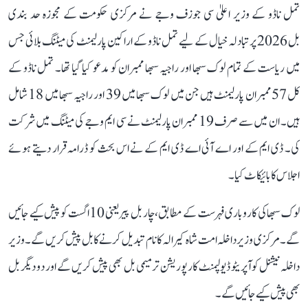
تمل ناڈو کے وزیر اعلیٰ سی جوزف وجے نے مرکزی حکومت کے مجوزہ حد بندی
بل 2026 پر تبادلہ خیال کے لیے تمل ناڈو کے اراکین پارلیمنٹ کی میٹنگ بلائی جس
میں ریاست کے تمام لوک سبھا اور راجیہ سبھا ممبران کو مدعو کیا گیا تھا۔ تمل ناڈو کے
کل 57 ممبران پارلیمنٹ ہیں جن میں لوک سبھا میں 39 اور راجیہ سبھا میں 18 شامل
ہیں۔ ان میں سے صرف 19 ممبران پارلیمنٹ نے سی ایم وجے کی میٹنگ میں شرکت
کی۔ ڈی ایم کے اور اے آئی اے ڈی ایم کے نے اس بحث کو ڈرامہ قرار دیتے ہوئے
اجلاس کا بائیکاٹ کیا۔
لوک سبھا کی کاروباری فہرست کے مطابق، چار بل پیر یعنی 10 اگست کو پیش کیے جائیں
گے۔ مرکزی وزیر داخلہ امت شاہ کیرالہ کا نام تبدیل کرنے کا بل پیش کریں گے۔ وزیر
داخلہ نیشنل کوآپریٹو ڈیولپمنٹ کارپوریشن ترمیمی بل بھی پیش کریں گے اور دو دیگر بل
بھی پیش کیے جائیں گے۔