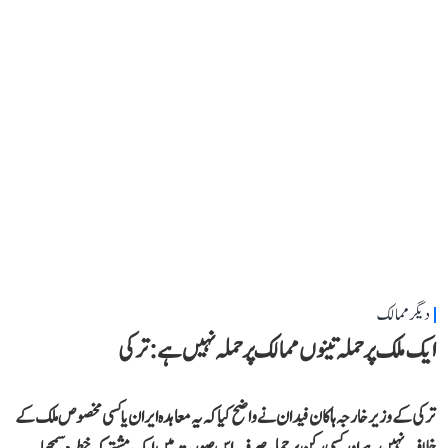
دیگر ممالک
ایک ملک پر حملہ تینوں ممالک پر حملہ نہیں ہے: ترکی
ترکی کے وزیر خارجہ ہاکان فیدان نے واضح کیا کہ یہ معاہدہ ایران یا کسی مخصوص ملک کے