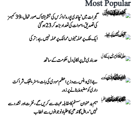
Most Popular
گجرات میں ’چاندی پورہ‘ وائرس کی تشویشناک صورتحال، 39 کیسز
کی تصدیق، اموات کی تعداد بڑھ کر 23 ہوگئی
ایک ملک پر حملہ تینوں ممالک پر حملہ نہیں ہے: ترکی
حد بندی بل پر اکالی دل حکومت کے ساتھ
جے ڈی وینس سے وزیر اعظم مودی کی بات، اسٹریٹجک شراکت
داری کو مضبوط بنانے پر زور
’ہم بدعنوان سسٹم کا مقابلہ محبت سے کریں گے، نفرت اور تشدد سے
نہیں‘، راہل گاندھی کا طلبا و نوجوانوں سے خطاب