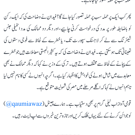
حملہ سب پر حملہ تصور کیا جاتا ہے۔
پھر کب ایک پر حملہ سب پر حملہ تصور کیا جائے گا؟ فیدان نے وضاحت کی کہ ایک رکن
کو باضابطہ طور پر مدد کی درخواست کرنی چاہیے، اور دیگر دو ممالک کی مدد انٹیلی جنس
شیئرنگ سے لے کر لاجسٹک سپورٹ تک، یا خطرے کے لحاظ سے فوجی دستوں کی
تعیناتی تک ہوسکتی ہے۔ فیدان نے وضاحت کی کہ یہ کثیر الجہتی معاملات ہیں جو خطرے
کے پیمانے کے لحاظ سے مختلف ہوتے ہیں۔ ترکی کے وزیر نے کہا کہ دیگر ممالک نے بھی
معاہدے میں شامل ہونے کی خواہش کا اظہار کیا ہے۔ اگرچہ انہوں نے کسی کا نام نہیں لیا
تاہم انہوں نے کہا کہ اگلے مرحلے میں مصر کی شمولیت متوقع ہے۔
قومی آواز اب ٹیلی گرام پر بھی دستیاب ہے۔ ہمارے چینل (
qaumiawaz@
)
کو جوائن کرنے کے لئے یہاں کلک کریں اور تازہ ترین خبروں سے اپ ڈیٹ رہیں۔