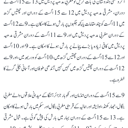
اگر وسطی ہندوستان کی بات کریں تو مغربی مدھیہ پردیش میں 13 سے 15 اگست کے
دوران، مشرقی مدھیہ پردیش میں 12 سے 15 اگست کے دوران اور چھتیس گڑھ
میں 11 اگست کو چند مقامات یا کچھ جگہوں پر بارش ہونے کا امکان ہے۔ 9 سے 12 اگست
کے دوران مغربی مدھیہ پردیش میں اور 9 سے 11 اگست کے دوران مشرقی مدھیہ
پردیش میں کافی زیادہ یا بڑے پیمانے پر بارش ہونے کا امکان ہے۔ 9 اور 10 اگست
اور 12 سے 15 اگست کے دوران چھتیس گڑھ میں، 10 اگست کو ودربھ میں، اور 9 سے
12 اگست کے دوران چھتیس گڑھ میں کہیں کہیں آندھی طوفان اور آسمانی بجلی گرنے کا
خطرہ ہے۔
9 سے 15 اگست کے دوران انڈمان اور نکوبار جزائر، گنگا کے میدانی علاقوں والے مغربی
بنگال، جھارکھنڈ، اوڈیشہ اور ہمالیہ کے قریبی مغربی بنگال اور سکم میں بارش ہونے کا امکان
ہے۔ 13 سے 15 اگست کے دوران بہار میں بارش کی پیش گوئی ہے۔ شمال مشرقی