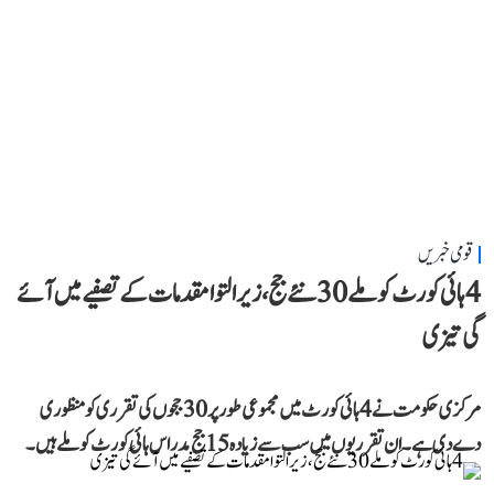
قومی خبریں
4 ہائی کورٹ کو ملے 30 نئے جج، زیر التوا مقدمات کے تصفیے میں آئے
گی تیزی
مرکزی حکومت نے 4 ہائی کورٹ میں مجموعی طور پر 30 ججوں کی تقرری کو منظوری
دے دی ہے۔ ان تقرریوں میں سب سے زیادہ 15 جج مدراس ہائی کورٹ کو ملے ہیں۔