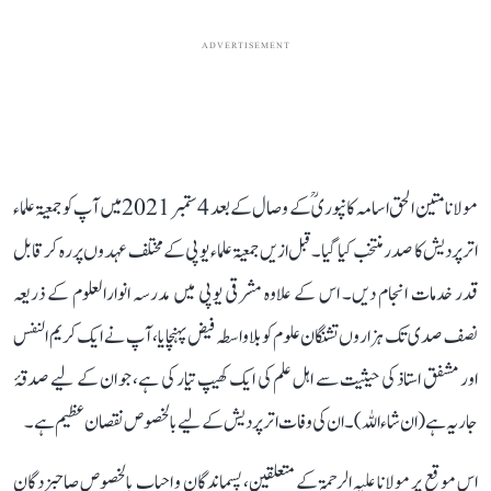
ADVERTISEMENT
مولانا متین الحق اسامہ کانپوریؒ کے وصال کے بعد 4 ستمبر 2021 میں آپ کو جمعیۃ علماء
اترپردیش کا صدر منتخب کیا گیا۔ قبل ازیں جمعیۃ علماء یوپی کے مختلف عہدوں پر رہ کر قابل
قدر خدمات انجام دیں۔ اس کے علاوہ مشرقی یوپی میں مدرسہ انوارالعلوم کے ذریعہ
نصف صدی تک ہزاروں تشنگان علوم کو بلاواسطہ فیض پہنچایا، آپ نے ایک کریم النفس
اور مشفق استاذ کی حیثیت سے اہل علم کی ایک کھیپ تیار کی ہے، جو ان کے لیے صدقۂ
جاریہ ہے (ان شاء اللہ)۔ ان کی وفات اتر پردیش کے لیے بالخصوص نقصان عظیم ہے۔
اس موقع پر مولانا علیہ الرحمۃ کے متعلقین، پسماندگان و احباب بالخصوص صاحبزدگان