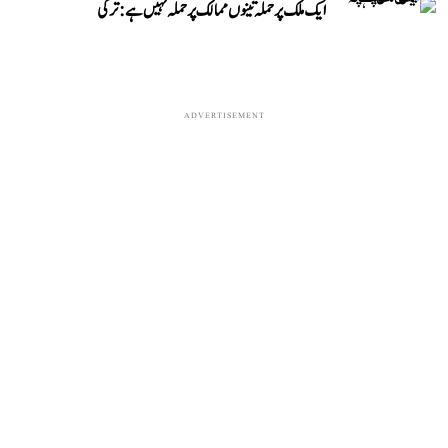
ایک ملک پر حملہ تینوں ممالک پر حملہ نہیں ہے: ترکی
ADVERTISEMENT