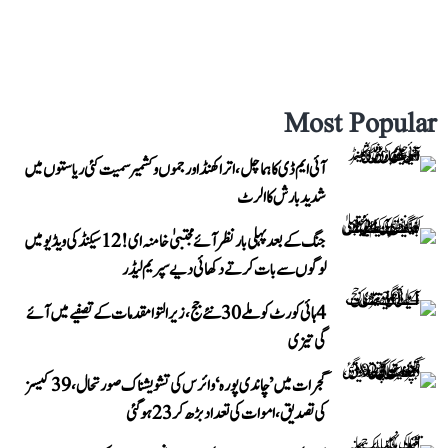
Most Popular
آئی ایم ڈی کا ہماچل، اتراکھنڈ اور جموں و کشمیر سمیت کئی ریاستوں میں
شدید بارش کا الرٹ
جنگ کے بعد پہلی بار نظر آئے مجتبیٰ خامنہ ای! 12 سیکنڈ کی ویڈیو میں
لوگوں سے بات کرتے دکھائی دیے سپریم لیڈر
4 ہائی کورٹ کو ملے 30 نئے جج، زیر التوا مقدمات کے تصفیے میں آئے
گی تیزی
گجرات میں ’چاندی پورہ‘ وائرس کی تشویشناک صورتحال، 39 کیسز
کی تصدیق، اموات کی تعداد بڑھ کر 23 ہوگئی