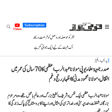
Subscription
Videos
ہجر کو حوصلہ اور وصل کو فرصت درکار
اک محبت کے لیے ایک جوانی کم ہے
پریس ریلیز
صدر جمعیۃ علماء یوپی مولانا عبدالرب اعظمی کا 70 سال کی عمر میں
انتقال، مولانا محمود مدنی کا اظہارِ رنج و غم
مولانا عبدالرب اعظمی نیک نفس و شریف الطبع بزرگ اور عالم با عمل تھے، وہ مرحوم
بزرگانہ شفقت، خدا پرستی اور خدا ترسی کی مثال اور اپنے اکابر و مشائخ کی پاک زندگی کا
نمونہ تھے۔