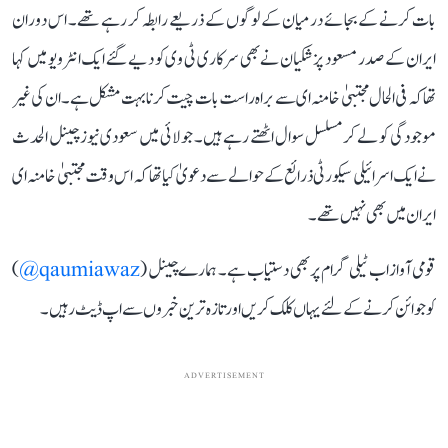
بات کرنے کے بجائے درمیان کے لوگوں کے ذریعے رابطہ کر رہے تھے۔ اس دوران
ایران کے صدر مسعود پزشکیان نے بھی سرکاری ٹی وی کو دیے گئے ایک انٹرویو میں کہا
تھا کہ فی الحال مجتبیٰ خامنہ ای سے براہ راست بات چیت کرنا بہت مشکل ہے۔ ان کی غیر
موجودگی کو لے کر مسلسل سوال اٹھتے رہے ہیں۔ جولائی میں سعودی نیوز چینل الحدث
نے ایک اسرائیلی سیکورٹی ذرائع کے حوالے سے دعویٰ کیا تھا کہ اس وقت مجتبیٰ خامنہ ای
ایران میں بھی نہیں تھے۔
قومی آواز اب ٹیلی گرام پر بھی دستیاب ہے۔ ہمارے چینل (
qaumiawaz@
)
کو جوائن کرنے کے لئے یہاں کلک کریں اور تازہ ترین خبروں سے اپ ڈیٹ رہیں۔
ADVERTISEMENT