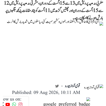
مغربی مدھیہ پردیش میں 13 سے 15 اگست کے دوران، مشرقی مدھیہ پردیش میں 12
سے 15 اگست کے دوران اور چھتیس گڑھ میں 11 اگست کو چند مقامات یا کچھ جگہوں پر
بارش ہونے کا امکان ہے۔
قومی آواز بیورو
Published: 09 Aug 2026, 10:11 AM
llow us on: