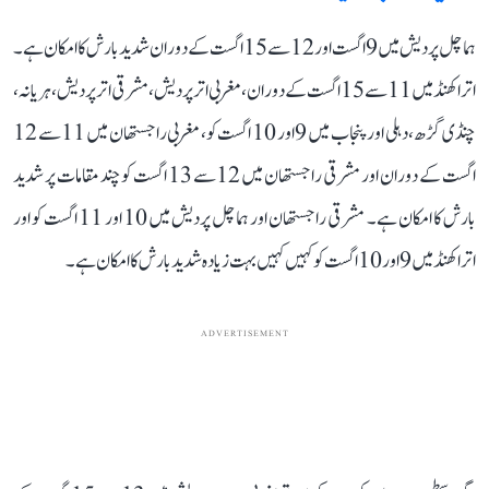
ہماچل پردیش میں 9 اگست اور 12 سے 15 اگست کے دوران شدید بارش کا امکان ہے۔
اتراکھنڈ میں 11 سے 15 اگست کے دوران، مغربی اتر پردیش، مشرقی اتر پردیش، ہریانہ،
چنڈی گڑھ، دہلی اور پنجاب میں 9 اور 10 اگست کو، مغربی راجستھان میں 11 سے 12
اگست کے دوران اور مشرقی راجستھان میں 12 سے 13 اگست کو چند مقامات پر شدید
بارش کا امکان ہے۔ مشرقی راجستھان اور ہماچل پردیش میں 10 اور 11 اگست کو اور
اتراکھنڈ میں 9 اور 10 اگست کو کہیں کہیں بہت زیادہ شدید بارش کا امکان ہے۔
ADVERTISEMENT