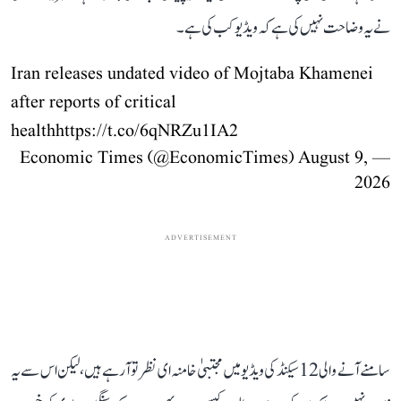
نے یہ وضاحت نہیں کی ہے کہ ویڈیو کب کی ہے۔
Iran releases undated video of Mojtaba Khamenei
after reports of critical
health
https://t.co/6qNRZu1IA2
August 9,
— Economic Times (@EconomicTimes)
2026
ADVERTISEMENT
سامنے آنے والی 12 سیکنڈ کی ویڈیو میں مجتبیٰ خامنہ ای نظر تو آ رہے ہیں، لیکن اس سے یہ