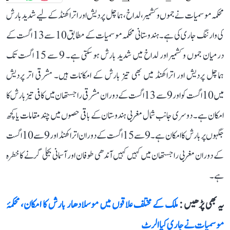
محکمہ موسمیات نے جموں و کشمیر، لداخ، ہماچل پردیش اور اتراکھنڈ کے لیے شدید بارش
کی وارننگ جاری کی ہے۔ ہندوستانی محکمہ موسمیات کے مطابق 10 سے 13 اگست کے
درمیان جموں و کشمیر اور لداخ میں شدید بارش ہو سکتی ہے۔ 9 سے 15 اگست تک
ہماچل پردیش اور اتراکھنڈ میں بھی تیز بارش کے امکانات ہیں۔ مشرقی اتر پردیش
میں 10 اگست کو اور 9 سے 13 اگست کے دوران مشرقی راجستھان میں کافی تیز بارش کا
امکان ہے۔ دوسری جانب شمال مغربی ہندوستان کے باقی حصوں میں چند مقامات یا کچھ
جگہوں پر بارش کا امکان ہے۔ 9 سے 15 اگست کے دوران اتراکھنڈ اور 9 سے 10 اگست
کے دوران مغربی راجستھان میں کہیں کہیں آندھی طوفان اور آسمانی بجلی گرنے کا خطرہ
ہے۔
یہ بھی پڑھیں :
ملک کے مختلف علاقوں میں موسلادھار بارش کا امکان، محکمۂ
موسمیات نے جاری کیا الرٹ