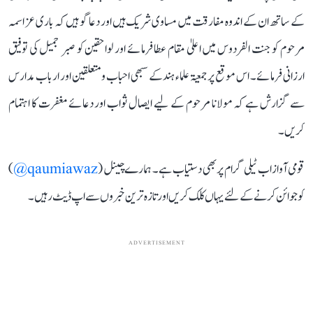
کے ساتھ ان کے اندوہ مفارقت میں مساوی شریک ہیں اور دعا گو ہیں کہ باری عز اسمہ
مرحوم کو جنت الفردوس میں اعلیٰ مقام عطا فرمائے اور لواحقین کو صبر جمیل کی توفیق
ارزانی فرمائے۔ اس موقع پر جمعیۃ علماء ہند کے سبھی احباب و متعلقین اور ارباب مدارس
سے گزارش ہے کہ مولانا مرحوم کے لیے ایصال ثواب اور دعائے مغفرت کا اہتمام
کریں۔
قومی آواز اب ٹیلی گرام پر بھی دستیاب ہے۔ ہمارے چینل (
qaumiawaz@
)
کو جوائن کرنے کے لئے یہاں کلک کریں اور تازہ ترین خبروں سے اپ ڈیٹ رہیں۔
ADVERTISEMENT