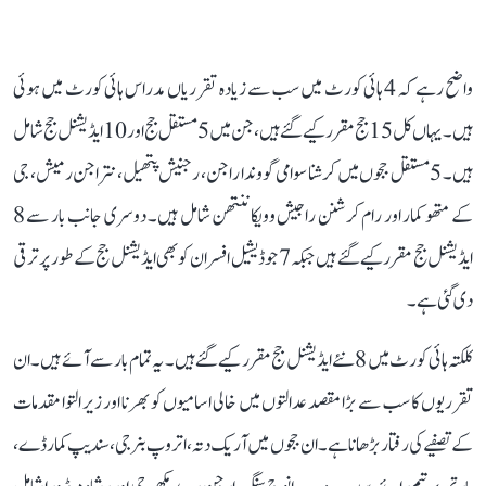
واضح رہے کہ 4 ہائی کورٹ میں سب سے زیادہ تقرریاں مدراس ہائی کورٹ میں ہوئی
ہیں۔ یہاں کل 15 جج مقرر کیے گئے ہیں، جن میں 5 مستقل جج اور 10 ایڈیشنل جج شامل
ہیں۔ 5 مستقل ججوں میں کرشنا سوامی گووندا راجن، رجنیش پتھیل، نتراجن رمیش، جی
کے متھو کمار اور رام کرشنن راجیش وویکاننتھن شامل ہیں۔ دوسری جانب بار سے 8
ایڈیشنل جج مقرر کیے گئے ہیں جبکہ 7 جوڈیشیل افسران کو بھی ایڈیشنل جج کے طور پر ترقی
دی گئی ہے۔
کلکتہ ہائی کورٹ میں 8 نئے ایڈیشنل جج مقرر کیے گئے ہیں۔ یہ تمام بار سے آئے ہیں۔ ان
تقرریوں کا سب سے بڑا مقصد عدالتوں میں خالی اسامیوں کو بھرنا اور زیر التوا مقدمات
کے تصفیے کی رفتار بڑھانا ہے۔ ان ججوں میں آریک دتہ، اتروپ بنرجی، سندیپ کمار ڈے،