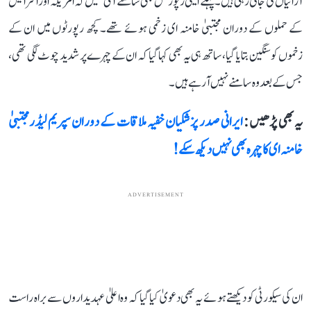
آرائیاں کی جاتی رہی ہیں۔ پہلے ایسی رپورٹس بھی سامنے آئی تھیں کہ امریکہ اور اسرائیل
کے حملوں کے دوران مجتبیٰ خامنہ ای زخمی ہوئے تھے۔ کچھ رپورٹوں میں ان کے
زخموں کو سنگین بتایا گیا، ساتھ ہی یہ بھی کہا گیا کہ ان کے چہرے پر شدید چوٹ لگی تھی،
جس کے بعد وہ سامنے نہیں آرہے ہیں۔
یہ بھی پڑھیں :
ایرانی صدر پزشکیان خفیہ ملاقات کے دوران سپریم لیڈر مجتبیٰ
خامنہ ای کا چہرہ بھی نہیں دیکھ سکے!
ADVERTISEMENT
ان کی سیکورٹی کو دیکھتے ہوئے یہ بھی دعویٰ کیا گیا کہ وہ اعلیٰ عہدیداروں سے براہ راست