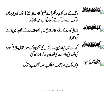
جنگ کے بعد پہلی بار نظر آئے مجتبیٰ خامنہ ای! 12 سیکنڈ کی ویڈیو میں
لوگوں سے بات کرتے دکھائی دیے سپریم لیڈر
4 ہائی کورٹ کو ملے 30 نئے جج، زیر التوا مقدمات کے تصفیے میں آئے
گی تیزی
گجرات میں ’چاندی پورہ‘ وائرس کی تشویشناک صورتحال، 39 کیسز
کی تصدیق، اموات کی تعداد بڑھ کر 23 ہوگئی
ایک ملک پر حملہ تینوں ممالک پر حملہ نہیں ہے: ترکی
ADVERTISEMENT