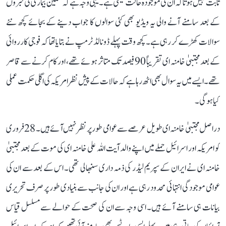
ثابت نہیں ہوتا کہ ان کی موجودہ حالت کیسی ہے۔ یہی وجہ ہے کہ سنگین بیماری کی خبروں
کے بعد سامنے آنے والی یہ ویڈیو بھی کئی سوالوں کا جواب دینے کے بجائے کچھ نئے
سوالات کھڑے کر رہی ہے۔ کچھ وقت پہلے ڈونالڈ ٹرمپ نے بتایا تھا کہ فوجی کارروائی
کے بعد مجتبیٰ خامنہ ای تقریباً 90 فیصد تک متاثر ہوئے تھے، اور کام کرنے سے قاصر
تھے۔ ایسے میں یہ سوال بھی اٹھ رہا ہے کہ حالات کے پیش نظر امریکہ کی اگلی حکمت عملی
کیا ہوگی۔
دراصل مجتبیٰ خامنہ ای طویل عرصے سے عوامی طور پر نظر نہیں آئے ہیں۔ 28 فروری
کو امریکہ اور اسرائیل حملے میں اپنے والد آیت اللہ علی خامنہ ای کی موت کے بعد مجتبیٰ
خامنہ ای نے ایران کے سپریم لیڈر کی ذمہ داری سنبھالی تھی۔ اس کے بعد سے ان کی
عوامی موجودگی انتہائی محدود رہی ہے اور ان کی جانب سے بنیادی طور پر صرف تحریری
بیانات ہی سامنے آئے ہیں۔ اسی وجہ سے ان کی صحت کے حوالے سے مسلسل قیاس