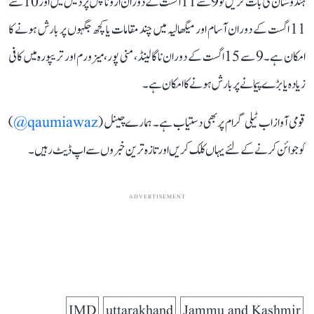
ہندوستان کی بات کریں تو 9 سے 11 اگست کے دوران اروناچل پردیش میں اور 10 سے
11 اگست کے دوران آسام اور میگھالیہ میں چند مقامات یا کچھ جگہوں پر بارش ہونے کا
امکان ہے۔ 9 سے 15 اگست کے دوران ناگالینڈ، منی پور، میزورم اور تریپورہ میں کافی
زیادہ یا بڑے پیمانے پر بارش ہونے کا امکان ہے۔
قومی آواز اب ٹیلی گرام پر بھی دستیاب ہے۔ ہمارے چینل (
qaumiawaz@
)
کو جوائن کرنے کے لئے یہاں کلک کریں اور تازہ ترین خبروں سے اپ ڈیٹ رہیں۔
ADVERTISEMENT
IMD
uttarakhand
Jammu and Kashmir