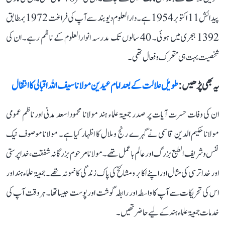
پیدائش 11 اکتوبر 1954 ہے۔ دارالعلوم دیوبند سے آپ کی فراغت 1972 بمطابق
1392 ہجری میں ہوئی۔ 40 سالوں تک مدرسہ انوارالعلوم کے ناظم رہے۔ ان کی
شخصیت بہت ہی متحرک و فعال تھی۔
یہ بھی پڑھیں :
طویل علالت کے بعد امام عیدین مولانا سیف اللہ اقبالی کا انتقال
ان کی وفات حسرت آیات پر صدر جمعیۃ علماء ہند مولانا محمود اسعد مدنی اور ناظم عمومی
مولانا حکیم الدین قاسمی نے گہرے رنج و ملال کا اظہار کیا ہے۔ مولانا موصوف نیک
نفس و شریف الطبع بزرگ اور عالم با عمل تھے۔ مولانا مرحوم بزرگانہ شفقت، خدا پرستی
اور خدا ترسی کی مثال اور اپنے اکابر و مشائخ کی پاک زندگی کا نمونہ تھے۔ جمعیۃ علماء ہند اور
اس کی تحریکات سے آپ کا واسطہ اور رابطہ گوشت اور پوست جیسا تھا۔ ہر وقت آپ کی
خدمات جمعیۃ علماء ہند کے لیے حاضر تھیں۔