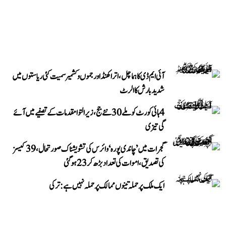
آئی ایم ڈی کا ہماچل، اتراکھنڈ اور جموں و کشمیر سمیت کئی ریاستوں میں
شدید بارش کا الرٹ
4 ہائی کورٹ کو ملے 30 نئے جج، زیر التوا مقدمات کے تصفیے میں آئے
گی تیزی
گجرات میں ’چاندی پورہ‘ وائرس کی تشویشناک صورتحال، 39 کیسز
کی تصدیق، اموات کی تعداد بڑھ کر 23 ہوگئی
ایک ملک پر حملہ تینوں ممالک پر حملہ نہیں ہے: ترکی