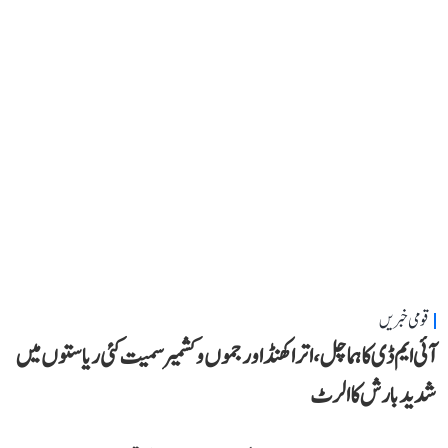
قومی خبریں
آئی ایم ڈی کا ہماچل، اتراکھنڈ اور جموں و کشمیر سمیت کئی ریاستوں میں
شدید بارش کا الرٹ