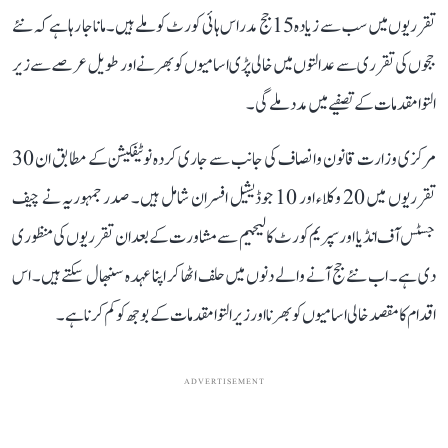
تقرریوں میں سب سے زیادہ 15 جج مدراس ہائی کورٹ کو ملے ہیں۔ مانا جا رہا ہے کہ نئے
ججوں کی تقرری سے عدالتوں میں خالی پڑی اسامیوں کو بھرنے اور طویل عرصے سے زیر
التوا مقدمات کے تصفیے میں مدد ملے گی۔
مرکزی وزارت قانون و انصاف کی جانب سے جاری کردہ نوٹیفکیشن کے مطابق ان 30
تقرریوں میں 20 وکلاء اور 10 جوڈیشیل افسران شامل ہیں۔ صدر جمہوریہ نے چیف
جسٹس آف انڈیا اور سپریم کورٹ کالیجیم سے مشاورت کے بعد ان تقرریوں کی منظوری
دی ہے۔ اب نئے جج آنے والے دنوں میں حلف اٹھا کر اپنا عہدہ سنبھال سکتے ہیں۔ اس
اقدام کا مقصد خالی اسامیوں کو بھرنا اور زیر التوا مقدمات کے بوجھ کو کم کرنا ہے۔
ADVERTISEMENT