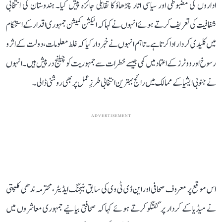
اداروں کی مضبوطی اور سیاسی اتار چڑھاؤ کا تقابلی جائزہ پیش کیا۔ ہندوستان کی انتخابی
شفافیت کی تعریف کرتے ہوئے انہوں نے کہا کہ الیکشن کمیشن جمہوری اقدار کے استحکام
میں کلیدی کردار ادا کرتا ہے۔ تاہم انہوں نے خبردار کیا کہ غلط معلومات، دولت کے اثر و
رسوخ اور ووٹرز کے اعتماد میں کمی جیسے خطرات سے جمہوریت کو چیلنج درپیش ہیں۔ انہوں
نے جنوبی ایشیا کے ممالک میں رائج بہترین انتخابی طرزِ عمل پر بھی روشنی ڈالی۔
ADVERTISEMENT
اس موقع پر معروف صحافی اور این ڈی ٹی وی کی سابق منیجنگ ایڈیٹر، محترمہ ندھی کلپتی
نے میڈیا کے کردار پر گفتگو کرتے ہوئے کہا کہ صحافتی بیانیے جمہوری معاشروں میں