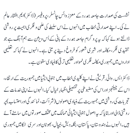
نشست کی صدارت جامعہ ہمدرد کے معزز وائس چانسلر، پروفیسر (ڈاکٹر) ایم. افشار عالم
نے کی۔ اپنے صدارتی خطاب میں انہوں نے اس سلسلے کی علمی و فکری اہمیت پر روشنی
ڈالتے ہوئے کہا کہ یہ پروگرام جامعہ ہمدرد کے بانی کے اُس ویژن سے ہم آہنگ ہے جو
تنقیدی فکر، مکالمہ اور شہری شعور کو فروغ دینے پر مبنی ہے۔ انہوں نے کہا کہ تعلیمی
اداروں میں جمہوری مکالمہ فکری نمو اور تعلیمی ترقی کا بنیادی ستون ہے۔
ڈاکٹر ایس. وائی. قریشی نے اپنے کلیدی خطاب میں جنوبی ایشیا میں جمہوریت کے ارتقاء،
اس کے چیلنجز اور اس کی مضبوطی پر تفصیلی اظہارِ خیال کیا۔ انہوں نے اپنی خدمات کے
تجربات کی روشنی میں جمہوریت کے بنیادی اصولوں (شراکت، نمائندگی اور احتساب) پر
روشنی ڈالی اور بتایا کہ یہ اصول جنوبی ایشیائی ممالک میں مختلف صورتوں میں سامنے آئے
ہیں۔ انہوں نے ہندوستان، پاکستان، بنگلہ دیش، نیپال، بھوٹان اور سری لنکا میں جمہوری