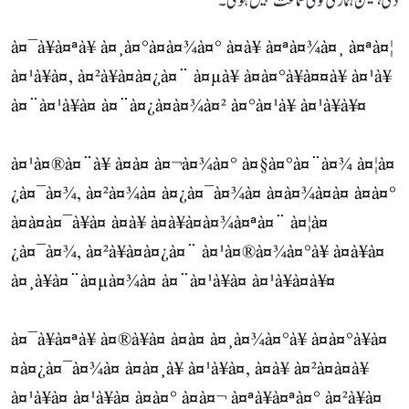
دی، لیکن ہماری کوئی سماعت نہیں ہوئی۔‘‘
à¤¯à¥à¤ªà¥ à¤¸à¤°à¤à¤¾à¤° à¤à¥ à¤ªà¤¾à¤¸ à¤ªà¤¦
à¤¹à¥à¤, à¤²à¥à¤à¤¿à¤¨ à¤µà¥ à¤­à¤°à¥à¤¤à¥ à¤¹à¥
à¤¨à¤¹à¥à¤ à¤¨à¤¿à¤à¤¾à¤² à¤°à¤¹à¥ à¤¹à¥à¥¤
à¤¹à¤®à¤¨à¥ à¤à¤ à¤¬à¤¾à¤° à¤§à¤°à¤¨à¤¾ à¤¦à¤
¿à¤¯à¤¾, à¤²à¤¾à¤ à¤¿à¤¯à¤¾à¤ à¤à¤¾à¤à¤ à¤à¤°
à¤à¤à¤¯à¥à¤ à¤à¥ à¤à¥à¤à¤¾à¤ªà¤¨ à¤¦à¤
¿à¤¯à¤¾, à¤²à¥à¤à¤¿à¤¨ à¤¹à¤®à¤¾à¤°à¥ à¤à¥à¤
à¤¸à¥à¤¨à¤µà¤¾à¤ à¤¨à¤¹à¥à¤ à¤¹à¥à¤à¥¤
à¤¯à¥à¤ªà¥ à¤®à¥à¤ à¤à¤ à¤¸à¤¾à¤°à¥ à¤­à¤°à¥à¤
¤à¤¿à¤¯à¤¾à¤ à¤à¤¸à¥ à¤¹à¥à¤, à¤à¥ à¤²à¤à¤à¥
à¤¹à¥à¤ à¤¹à¥à¤ à¤à¤° à¤à¤¬ à¤ªà¥à¤ªà¤° à¤²à¥à¤