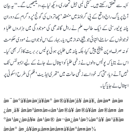
کنبہ سے تعلق رکھتے ہیں۔ کتنی لمبی جیل تمھاری، دیکھ لیا ہے، دیکیھیں گے۔‘‘ یہ بیان
آج پریاگ راج واقع کے پی گراؤنڈ میں منعقد ’چھاتروں کی گونج‘ پروگرام کے دوران
پٹنہ یونیورسٹی کے ایک طالب علم نے راہل گاندھی کی موجودگی میں ہزاروں طلبا و
نوجوانوں کے سامنے انتہائی جوشیلے انداز میں دیا۔ بہار کے اس نوجوان نے مودی حکومت
کو نہ صرف اوپن چیلنج پیش کیا، بلکہ پٹنہ میں طلبا پر ہوئی پولیس بربریت کا ذکر بھی کیا۔
اس نے بتایا کہ پولیس والوں نے زخمی طلبا کو اسپتال لے جانے کے لیے ایمبولنس تک
نہیں آنے دیا، حتیٰ کہ خود اسے زخمی حالت میں ’تھری ایڈیٹ‘ فلم کی طرح اسکوٹی پر
اسپتال لے جایا گیا۔
à¤¨à¤°à¥à¤à¤¦à¥à¤° à¤®à¥à¤¦à¥ à¤à¥, à¤à¤ª à¤à¤
¿à¤¸à¥ à¤à¤²à¤¤à¤«à¤¹à¤®à¥ à¤®à¥à¤ à¤®à¤¤ à¤
°à¤¹à¤¿à¤à¥¤ à¤¹à¤® à¤¬à¤¿à¤¹à¤¾à¤°à¥ à¤¹à¥à¤
à¤à¤° à¤¸à¥à¤µà¤¤à¤à¤¤à¥à¤°à¤¤à¤¾