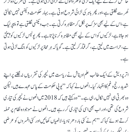
حاصل کرنے کے لیے ایک لڑکی کو گھر والوں سے لڑائی لڑنی ہوتی ہے۔ کسی طرح وہ لڑ کر
گھر سے نکلتی ہے، اور پھر باہر کی لڑائی شروع ہوتی ہے۔ بہار حکومت ویکنسی نہیں نکالتی
ہے، اس کے لیے بھی سڑک پر نکل کر مظاہرہ کرتی ہے۔ جب ویکنسی نکلتی ہے تو پیپر لیک
ہو جاتا ہے، لڑکیوں کو اس کے لیے بھی مظاہرہ کرنا پڑتا ہے۔ پھر پولیس لڑکیوں کو پیٹتی
ہے، حراست میں لیتی ہے، گرفتار کر لیتی ہے۔ گویا کہ ہر محاذ پر لڑکیوں کو جنگ لڑنی ہوتی
ہے۔
اتر پردیش کے ایک طالب علم اویناش نے ریاست میں ٹیچر کی تقرریاں نہ نکلنے پر اپنے
شدید رنج و غم کا اظہار کیا۔ انھوں نے کہا کہ ’’یوپی حکومت کے پاس عہدے ہیں، لیکن
وہ بھرتی ہی نہیں نکال رہی ہے۔‘‘ وہ کہتے ہیں کہ 2018 میں انھوں نے ٹیچر کی تیاری
شروع کی تھی، اور اب بھی اسی کی تیاری کر رہے ہیں۔ انھوں نے موجودہ نظام پر حملہ
کرتے ہوئے کہا کہ ’’ہم نے کئی بار دھرنا دیا، لاٹھیاں کھائیں اور کئی افسروں کو عرضی