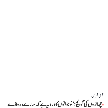
قومی خبریں
چھاتروں کی گونج: ’نوجوانوں کا درد یہ ہے کہ سارے دروازے