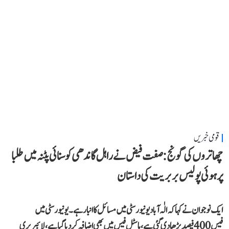
قومی خبریں
چھاتروں کی گونج: صفت فیض نے راہل گاندھی کو سنائی پٹنہ میں طلبا
پر ہوئی پولیس بربریت کی داستان
ایک نوجوان نے کہا کہ الٰہ آباد یونیورسٹی میں مسائل کا انبار ہے۔ یونیورسٹی میں
فیس 400 فیصد بڑھا دی گئی ہے، ہاسٹل فیس میں بھی اضافہ کر دیا گیا ہے، لائبریری