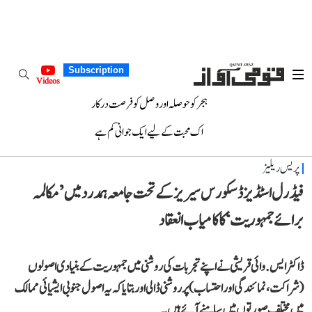
Subscription
Videos
ہجر کو حوصلہ اور وصل کو فرصت درکار
اک محبت کے لیے ایک جوانی کم ہے
پریس ریلیز
فیڈرل اسٹڈیز ڈسکورس سیریز کے تحت جامعہ ہمدرد میں ’مکالمہ
برائے جمہوریت‘ کا کامیاب انعقاد
ڈاکٹر ایس. وائی قریشی نے اپنے تجربات کی روشنی میں جمہوریت کے بنیادی اصولوں
(شراکت، نمائندگی اور احتساب) پر روشنی ڈالی اور بتایا کہ یہ اصول جنوبی ایشیائی ممالک
میں مختلف صورتوں میں سامنے آئے ہیں۔