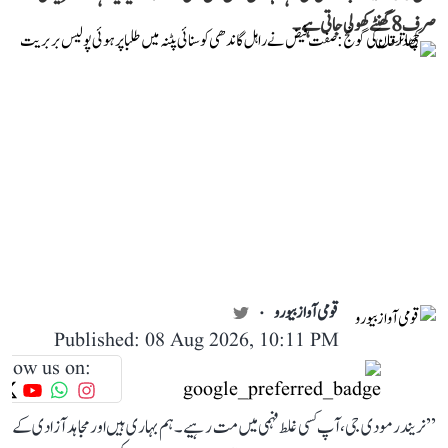
صرف 8 گھنٹے کھولی جاتی ہے۔
قومی آواز بیورو
Published: 08 Aug 2026, 10:11 PM
llow us on:
’’نریندر مودی جی، آپ کسی غلط فہمی میں مت رہیے۔ ہم بہاری ہیں اور مجاہد آزادی کے