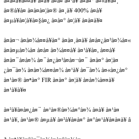
à¤à¤à¥à¤¤à¥ à¤à¥ à¤à¤ à¤¹à¥ à¤à¤° à¤«à¥à¤¸
à¤®à¥à¤ à¤à¤à¤¦à¤® à¤¸à¥ 400% à¤à¥
à¤µà¥à¤¦à¥à¤§à¤¿ à¤à¤° à¤¦à¥ à¤à¤à¥¤
à¤à¤¬ à¤à¤¾à¤¤à¥à¤° à¤à¤¸à¤à¥ à¤à¤¿à¤²à¤¾à¤«
à¤à¤µà¤¾à¤ à¤à¤ à¤¾à¤¤à¥ à¤¹à¥à¤, à¤¤à¥
à¤à¤¨à¤à¤¾ à¤¨à¤¿à¤²à¤à¤¬à¤¨ à¤à¤° à¤¦à¤
¿à¤¯à¤¾ à¤à¤¾à¤¤à¤¾ à¤¹à¥ à¤¯à¤¾ à¤«à¤¿à¤°
à¤¹à¤® à¤ªà¤° FIR à¤à¤° à¤¦à¥ à¤à¤¾à¤¤à¥
à¤¹à¥à¥¤
à¤²à¥à¤à¤¿à¤¨ à¤¹à¤®à¤¾à¤°à¤¾ à¤à¥ à¤¹à¤
à¤¹à¥, à¤¹à¤® à¤µà¥ à¤²à¥à¤à¤° à¤°à¤¹à¥à¤à¤à¥ â