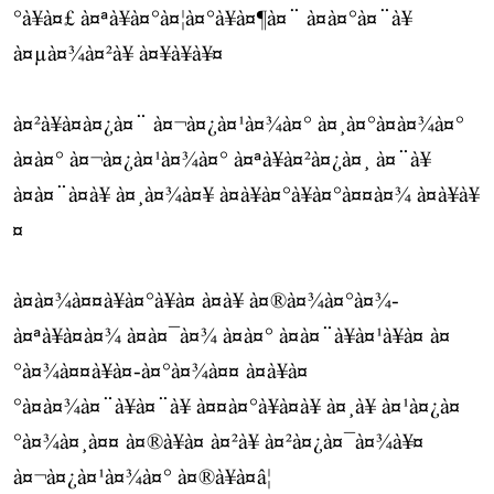
°à¥à¤£ à¤ªà¥à¤°à¤¦à¤°à¥à¤¶à¤¨ à¤à¤°à¤¨à¥
à¤µà¤¾à¤²à¥ à¤¥à¥à¥¤
à¤²à¥à¤à¤¿à¤¨ à¤¬à¤¿à¤¹à¤¾à¤° à¤¸à¤°à¤à¤¾à¤°
à¤à¤° à¤¬à¤¿à¤¹à¤¾à¤° à¤ªà¥à¤²à¤¿à¤¸ à¤¨à¥
à¤à¤¨à¤à¥ à¤¸à¤¾à¤¥ à¤à¥à¤°à¥à¤°à¤¤à¤¾ à¤à¥à¥
¤
à¤à¤¾à¤¤à¥à¤°à¥à¤ à¤à¥ à¤®à¤¾à¤°à¤¾-
à¤ªà¥à¤à¤¾ à¤à¤¯à¤¾ à¤à¤° à¤à¤¨à¥à¤¹à¥à¤ à¤
°à¤¾à¤¤à¥à¤-à¤°à¤¾à¤¤ à¤à¥à¤
°à¤à¤¾à¤¨à¥à¤¨à¥ à¤¤à¤°à¥à¤à¥ à¤¸à¥ à¤¹à¤¿à¤
°à¤¾à¤¸à¤¤ à¤®à¥à¤ à¤²à¥ à¤²à¤¿à¤¯à¤¾à¥¤
à¤¬à¤¿à¤¹à¤¾à¤° à¤®à¥à¤â¦