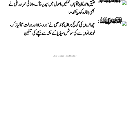
عتیق احمد کا بیٹا آبان غمگین ماحول میں سپردِ خاک، بھائی عمر اور علی نے
بھی جنازہ کو دیا کندھا
چھاتروں کی گونج: راہل گاندھی نے ’درد، ڈاٹا اور دولت‘ کا کیا ذکر،
نوجوانوں سے کی سوشل میڈیا کے نشہ سے بچنے کی تلقین
ADVERTISEMENT