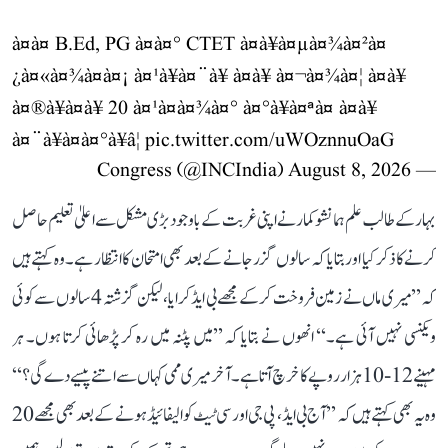
à¤à¤ B.Ed, PG à¤à¤° CTET à¤à¥à¤µà¤¾à¤²à¤
¿à¤«à¤¾à¤à¤¡ à¤¹à¥à¤¨à¥ à¤à¥ à¤¬à¤¾à¤¦ à¤­à¥
à¤®à¥à¤à¥ 20 à¤¹à¤à¤¾à¤° à¤°à¥à¤ªà¤ à¤à¥
à¤¨à¥à¤à¤°à¥â¦
pic.twitter.com/uWOznnuOaG
August 8, 2026
— Congress (@INCIndia)
بہار کے طالب علم ہمانشو کمار نے اپنی غربت کے باوجود بڑی مشکل سے اعلیٰ تعلیم حاصل
کرنے کا ذکر کیا اور بتایا کہ سالوں گزر جانے کے بعد بھی امتحان کا انتظار ہے۔ وہ کہتے ہیں
کہ ’’میری ماں نے زمین فروخت کر کے مجھے بی ایڈ کرایا، لیکن گزشتہ 4 سالوں سے کوئی
ویکنسی نہیں آئی ہے۔‘‘ انھوں نے بتایا کہ ’’میں پٹنہ میں رہ کر پڑھائی کرتا ہوں۔ ہر
مہینے 12-10 ہزار روپے کا خرچ آتا ہے۔ آخر میری ممی کہاں سے اتنے پیسے دے گی؟‘‘
وہ یہ بھی کہتے ہیں کہ ’’آج بی ایڈ، پی جی اور سی ٹیٹ کوالیفائیڈ ہونے کے بعد بھی مجھے 20