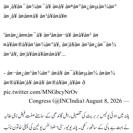
à¤¸à¥à¤¨à¤¾à¤¨à¥ à¤à¥ à¤ªà¤°à¤¿à¤µà¤¾à¤°
à¤¸à¥ à¤à¤¤à¥ à¤¹à¥à¤à¥¤
'à¤à¤¿à¤¤à¤¨à¥ à¤²à¤à¤¬à¥ à¤à¥à¤² à¤
¤à¥à¤®à¥à¤¹à¤¾à¤°à¥, à¤¦à¥à¤ à¤²à¤¿à¤¯à¤¾
à¤¹à¥, à¤¦à¥à¤à¥à¤à¤à¥'...
- à¤¬à¤¿à¤¹à¤¾à¤° à¤à¥ à¤¯à¥à¤µà¤¾ à¤à¤¾
à¤®à¥à¤¦à¥ à¤à¥ à¤®à¥à¤¸à¥à¤ ð
pic.twitter.com/MNGbcyNrOv
August 8, 2026
— Congress (@INCIndia)
پٹنہ میں ہوئی پولیس بربریت کی تفصیل راہل گاندھی کے سامنے صفت فیض نامی طالبہ
نے بہت بے باکی کے ساتھ رکھی۔ پٹنہ یونیورسٹی اسٹوڈنٹس یونین کی پہلی خاتون نائب