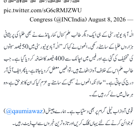
ð à¤ªà¥à¤°à¤¯à¤¾à¤à¤°à¤¾à¤
pic.twitter.com/sG6cRMJZWU
August 8, 2026
— Congress (@INCIndia)
الٰہ آباد یونیورسٹی کے ہی ایک دیگر طالب علم کنال کمار پانڈے نے بھی طلبا کی پریشانی
ہزاروں طلبا کے سامنے رکھی۔ انھوں نے کہا کہ ’’الٰہ آباد یونیورسٹی میں 50 فیصد سیٹوں
کی تخفیف کی گئی ہے اور فیس میں اچانک سے 400 فیصد کا اضافہ کر دیا گیا ہے۔ جب
طالب علم اس کے خلاف آواز اٹھاتے ہیں، تو انھیں معطل کر دیا جاتا ہے، یا پھر ایف آئی آر
درج کی جاتی ہے۔‘‘ حالانکہ انھوں نے سبھی کے سامنے یہ عزم کیا کہ ان کا جو حق ہے، وہ
ہر حال میں لے کر رہیں گے۔
قومی آواز اب ٹیلی گرام پر بھی دستیاب ہے۔ ہمارے چینل (
qaumiawaz@
)
کو جوائن کرنے کے لئے یہاں کلک کریں اور تازہ ترین خبروں سے اپ ڈیٹ رہیں۔