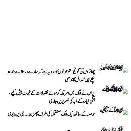
چھاتروں کی گونج: ’نوجوانوں کا درد یہ ہے کہ سارے دروازے بند ہو
چکے ہیں‘، راہل گاندھی
ایران نے جنگ میں امریکہ کو ہوئے نقصانات کے ثبوت پیش کیے،
جنگی طیارہ کے ملبہ کی تصویریں جاری
حوصلہ کے ساتھ ایک الگ مستقبل کی طرف گامزن... جی این دیوی