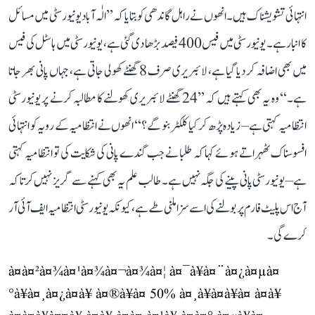
انتہائی تشویشناک ہیں۔ انھوں نے راہل گاندھی کو بتایا کہ ’’الٰہ آباد یونیورسٹی میں مسائل
کا انبار ہے۔ یونیورسٹی میں فیس 400 فیصد بڑھا دی گئی ہے، یونیورسٹی میں ہاسٹل کی فیس
میں بھی اضافہ کر دیا گیا ہے، لائبریری صرف 8 گھنٹے کھولی جاتی ہے، جہاں پانی بھر جاتا
ہے۔‘‘ وہ یہ بھی کہتے ہیں کہ ’’24 گھنٹے لائبریری کھولنے کا مطالبہ کرنے پر یونیورسٹی
انتظامیہ کہتی ہے– زیادہ پڑھ کر کیا کلکٹر بنو گے؟‘‘ انھوں نے انتظامیہ کے رویہ کو انتہائی
افسوسناک ٹھہراتے ہوئے کہا کہ طلبا نے جب گندے پانی کی شکایت کی تو انتظامیہ کہتی
ہے– یونیورسٹی پانی پینے کی جگہ نہیں ہے۔ طالب علم یہ بھی کہنے سے گریز نہیں کرتا کہ
آج اس پلیٹ فارم پر بولنے کی اسے سزا ملنی طے ہے، کیونکہ یونیورسٹی انتظامیہ ایف آئی آر
کرے گی۔
à¤à¤²à¤¾à¤¹à¤¾à¤¬à¤¾à¤¦ à¤¯à¥à¤¨à¤¿à¤µà¤
°à¥à¤¸à¤¿à¤à¥ à¤®à¥à¤ 50% à¤¸à¥à¤à¥à¤ à¤à¥