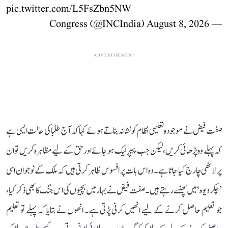
pic.twitter.com/L5FsZbn5NW
August 8, 2026
— Congress (@INCIndia)
ADVERTISEMENT
صفت فیض نے موجودہ تعلیمی نظام کو نشانہ بناتے ہوئے کہا کہ آج طلبا کی حالت ایسی ہے
کہ پہلے وہ پڑھائی کریں، لیکن جب پیپر لیک ہو جائے اور حق کے لیے مظاہرہ کریں تو ان
پر لاٹھی چارج کیا جاتا ہے۔ وہ اس بات پر افسوس ظاہر کرتی ہیں کہ ملک کے نوجوان اسی
’چکرویوہ‘ میں پھنسے رہتے ہیں۔ صفت فیض نے بہار میں بچیوں کی اس جنگ کا بھی ذکر کیا،
جو تعلیم حاصل کرنے کے لیے انھیں کرنی پڑتی ہے۔ انھوں نے بتایا کہ پہلے تو تعلیم