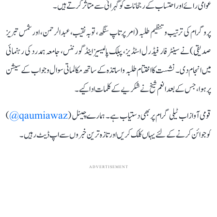
عوامی رائے اور احتساب کے رجحانات کو گہرائی سے متاثر کرتے ہیں۔
پروگرام کی ترتیب و تنظیم طلبہ (امر پرتاپ سنگھ، توبہ نقیب، عبد الرحمن، اور شمس تبریز
صدیقی) نے سینٹر فار فیڈرل اسٹڈیز، پبلک پالیسیز اینڈ گورننس، جامعہ ہمدرد کی رہنمائی
میں انجام دی۔ نشست کا اختتام طلبہ و اساتذہ کے ساتھ مکالماتی سوال و جواب کے سیشن
پر ہوا، جس کے بعد انعم شیخ نے شکریے کے کلمات ادا کیے۔
قومی آواز اب ٹیلی گرام پر بھی دستیاب ہے۔ ہمارے چینل (
qaumiawaz@
)
کو جوائن کرنے کے لئے یہاں کلک کریں اور تازہ ترین خبروں سے اپ ڈیٹ رہیں۔
ADVERTISEMENT