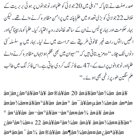
صدر صفت نے بتایا کہ ’’دہلی میں 20 جولائی کو طلبا اور نوجوانوں پر ہوئی بربریت کے
خلاف 22 جولائی کو بڑی تعداد میں طلبا پٹنہ میں پرامن مظاہرہ کرنے والے تھے۔ لیکن
بہار حکومت اور بہار پولیس نے ان کے ساتھ ظالمانہ رویہ اختیار کیا۔ طلبا کو مارا پیٹا گیا اور
انھیں راتوں رات غیر قانونی طریقے سے حراست میں لے لیا۔ بہار میں یہ سلسلہ کئی
دنوں تک چلا۔‘‘ وہ مزید بتاتی ہیں کہ ’’سیوان میں بھی ظلم ہوا جہاں مظاہرہ کرنے والے
طلبا اور نوجوانوں پر اے کے-47 سے فائرنگ کر دی جاتی ہے۔ اس فائرنگ میں طالب
علم سنگین طور پر زخمی بھی ہوئے۔‘‘
à¤¦à¤¿à¤²à¥à¤²à¥ à¤®à¥à¤ 20 à¤à¥à¤²à¤¾à¤ à¤à¥
à¤à¤¾à¤¤à¥à¤°à¥à¤ à¤à¤° à¤¯à¥à¤µà¤¾à¤à¤ à¤ªà¤
° à¤¹à¥à¤ à¤¬à¤°à¥à¤¬à¤°à¤¤à¤¾ à¤à¥ à¤à¤
¿à¤²à¤¾à¤« 22 à¤à¥à¤²à¤¾à¤ à¤à¥ à¤à¤¾à¤¤à¥à¤°
à¤ªà¤à¤¨à¤¾ à¤®à¥à¤ à¤¶à¤¾à¤à¤¤à¤¿à¤ªà¥à¤