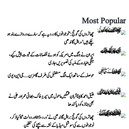
Most Popular
چھاتروں کی گونج: ’نوجوانوں کا درد یہ ہے کہ سارے دروازے بند ہو
چکے ہیں‘، راہل گاندھی
ایران نے جنگ میں امریکہ کو ہوئے نقصانات کے ثبوت پیش کیے،
جنگی طیارہ کے ملبہ کی تصویریں جاری
حوصلہ کے ساتھ ایک الگ مستقبل کی طرف گامزن... جی این دیوی
عتیق احمد کا بیٹا آبان غمگین ماحول میں سپردِ خاک، بھائی عمر اور علی نے
بھی جنازہ کو دیا کندھا
چھاتروں کی گونج: راہل گاندھی نے ’درد، ڈاٹا اور دولت‘ کا کیا ذکر،
نوجوانوں سے کی سوشل میڈیا کے نشہ سے بچنے کی تلقین