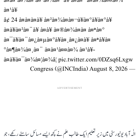
à¤à¤¹à¤¾à¤ à¤ªà¤¾à¤¨à¥ à¤­à¤° à¤à¤¾à¤¤à¤¾
à¤¹à¥
â¢ 24 à¤à¤à¤à¥ à¤²à¤¾à¤à¤¬à¥à¤°à¥à¤°à¥
à¤à¥à¤²à¤¨à¥ à¤à¥ à¤®à¤¾à¤à¤ à¤ªà¤°
à¤¯à¥à¤¨à¤¿à¤µà¤°à¥à¤¸à¤¿à¤à¥ à¤ªà¥à¤
°à¤¶à¤¾à¤¸à¤¨ à¤à¤¹à¤¤à¤¾ à¤¹à¥-
à¤à¥à¤¯à¤¾à¤¦à¤¾â¦
pic.twitter.com/0DZsq6Lxgw
August 8, 2026
— Congress (@INCIndia)
ADVERTISEMENT
الٰہ آباد یونیورسٹی میں زیر تعلیم ایک طالب علم نے کچھ ایسے مسائل سامنے رکھے، جو