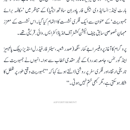
ہارٹ لینڈ: انسائیڈ دی بیٹل فار پاور اِن ساؤتھ ایشیا) کے تناظر میں ’مکالمہ برائے
جمہوریت‘ کے عنوان سے ایک فکری نشست کا اہتمام کیا گیا۔ اس نشست کے معزز
مہمانِ خصوصی سابق چیف الیکشن کمشنر آف انڈیا ڈاکٹر ایس. وائی. قریشی تھے۔
پروگرام کا آغاز پروفیسر اجے کمار سنگھ (صدر شعبہ، سینٹر فار فیڈرل اسٹڈیز، پبلک پالیسیز
اینڈ گورننس، جامعہ ہمدرد) کے خیر مقدمی خطاب سے ہوا۔ انہوں نے جمہوریت کے
تاریخی ارتقاء اور فکری سفر پر روشنی ڈالتے ہوئے کہا کہ ’’جمہوریت وقتی طور پر تعطل کا
شکار ہو سکتی ہے، مگر کبھی ختم نہیں ہوتی۔‘‘
ADVERTISEMENT