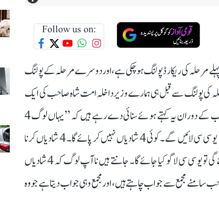
Follow us on:
ں اسمبلی انتخابات چل رہے ہیں۔ 23 اپریل کو پہلے مرحلہ کی ریکارڈ پولنگ ہو چکی ہے، اور دوسرے مرحلہ کے پولنگ
ل کو ہونی ہے۔ پہلے مرحلہ کی پولنگ سے قبل ہی ہمارے وزیر داخلہ امت شاہ صاحب کی ایک
ویڈیو وائرل ہو رہی ہے، جس میں وہ ایک جلسۂ عام سے خطاب کے دوران یہ کہتے ہوئے سنائی دے رہے ہیں کہ ’’یہاں لوگ 4
شادیاں کرتے ہیں۔ ہماری پارٹی کی حکومت قائم ہوگی تو ہم یو سی سی لائیں گے۔ کوئی 4 شادیاں نہیں کر پائے گا۔ 4 شادیاں کرنا
چاہیے؟ بولیے! 4 شادیاں کرنا چاہیے؟ ہماری حکومت آئے گی تو یو سی سی لاگو کیا جائے گا۔ جانتے ہیں نا آپ لوگ کہ 4 شادیاں
 سامنے مجمع سے جواب چاہتے ہیں، اور مجمع وہی جواب دیتا ہے جو وہ