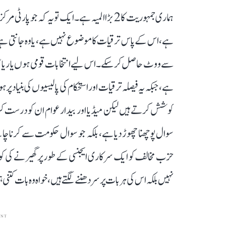
ہے، اس کے پاس ترقیات کا موضوع نہیں ہے، یا وہ جانتی ہے کہ
سے ووٹ حاصل کر سکے۔ اس لیے انتخابات قومی ہوں یا ریاست
ہے، جبکہ یہ فیصلہ ترقیات اور استحکام کی پالیسیوں کی بنیاد پر 
کوشش کرتے ہیں لیکن میڈیا اور بیدار عوام ان کو درس
سوال پوچھنا چھوڑ دیا ہے، بلکہ جو سوال حکومت سے کرنا چ
حزب مخالف کو ایک سرکاری ایجنسی کے طور پر گھیرنے کی کو
نہیں بلکہ اس کی ہر بات پر سر دھننے لگتے ہیں، خواہ وہ بات کت
ENT