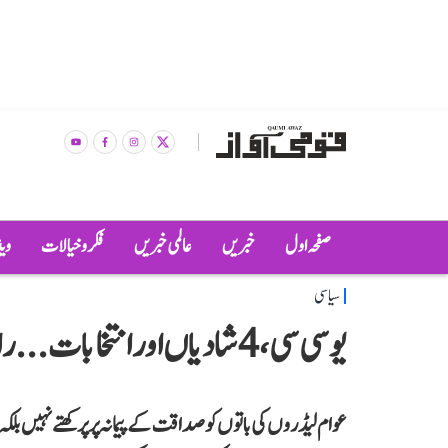
صفحہ اول
خبریں
عالمی خبریں
فکر و خیالات
وی
سیاسی
یو سی سی، 4 شادیاں اور انتخابات... راشد احمد
عوام لیڈروں کی باتوں کو صداقت کے پیمانہ پر پرکھتے نہیں بلکہ 