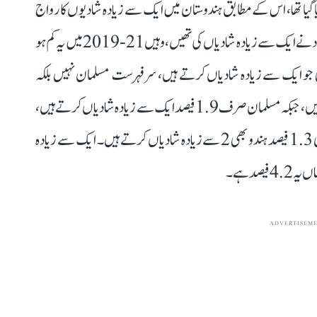
وے-5 جو 21-2019 کے دوران کیا گیا تھا، اس کے مطابق ہندوستان میں ایک سے زیادہ شادیوں کا رواج
لگاتار ختم ہو رہا ہے۔ 06-2005 میں جہاں 1.9 فیصد افراد نے ایک سے زیادہ شادیاں کی تھیں، وہیں 21-2019 میں یہ کم ہو
 میں بھی جو ایک سے زیادہ شادیاں کرتے ہیں، سرفہرست مسلمان نہیں بلکہ
عیسائی ہیں۔ 2.1 فیصد عیسائی ایک سے زیادہ شادیاں کرتے ہیں، جبکہ مسلمان صرف 1.9 فیصد ایک سے زیادہ شادیاں کرتے ہیں،
اور ہندو بھی اس میں مسلمانوں سے بس کچھ ہی پیچھے ہیں یعنی 1.3 فیصد ہندو بھی 2 سے زیادہ شادیاں کرتے ہیں۔ ایک سے زیادہ
صد ہے۔
ADVERTISEM