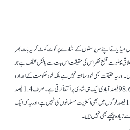
اغ میں میڈیا نے اپنے سرپرستوں کے اشارے پر کوٹ کوٹ کر یہ بات بھر
رتے ہیں۔ اس کے اخلاقی پہلو سے قطع نظر اس کی حقیقت اس بات سے بالکل مختلف ہے جو
 اور یہ حقیقت بھی خود ساختہ نہیں ہے بلکہ خود حکومت کے اعداد و
شمار ہی یہ کہتے ہیں۔ سرکاری اعداد و شمار کہتے ہیں کہ ملک کی 98.6 فیصد آبادی ایک ہی شادی پر اکتفا کرتی ہے۔ صرف 1.4 فیصد
افراد ہی ایک سے زیادہ شادیاں کرتے ہیں۔ مزید یہ کہ ان 1.4 فیصد لوگوں میں بھی اکثریت مسلمانوں کی نہیں ہے، اور یہ کہ ایک
ے زیادہ پیچھے بھی نہیں ہیں۔