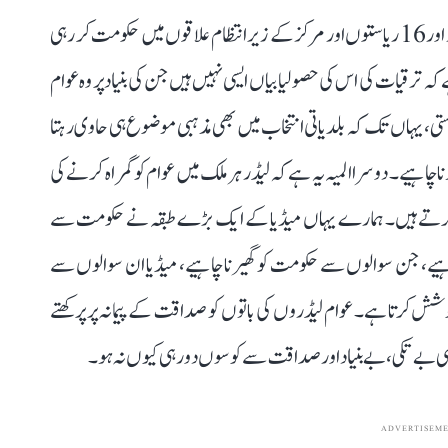
ہماری جمہوریت کا 2 بڑا المیہ ہے۔ ایک تو یہ کہ جو پارٹی مرکز اور 16 ریاستوں اور مرکز کے زیر انتظام علاقوں میں حکومت کر رہی
 ترقیات کی اس کی حصولیابیاں ایسی نہیں ہیں جن کی بنیاد پر وہ عوام
ی، یہاں تک کہ بلدیاتی انتخاب میں بھی مذہبی موضوع ہی حاوی رہتا
ہونا چاہیے۔ دوسرا المیہ یہ ہے کہ لیڈر ہر ملک میں عوام کو گمراہ کرنے کی
ت کرتے ہیں۔ ہمارے یہاں میڈیا کے ایک بڑے طبقہ نے حکومت سے
اہیے، جن سوالوں سے حکومت کو گھیرنا چاہیے، میڈیا ان سوالوں سے
شش کرتا ہے۔ عوام لیڈروں کی باتوں کو صداقت کے پیمانہ پر پرکھتے
نی ہی بے تکی، بے بنیاد اور صداقت سے کوسوں دور ہی کیوں نہ ہو۔
ADVERTISEM