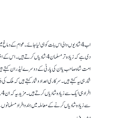
اب 4 شادیوں والی اس بات کو ہی لیا جائے۔ عوام کے دم
دی ہے کہ زیادہ تر مسلمان 4 شادیاں ک
امت شاہ صاحب یا ان کی پارٹی کے دوسرے لیڈران کہتے ہیں۔
سے زیادہ شادیاں کرنے کے معاملہ میں ہندو افراد مسلمانوں س