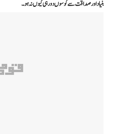
بنیاد اور صداقت سے کوسوں دور ہی کیوں نہ ہو۔