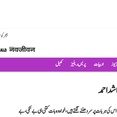
ہجر کو
ڈیوز
ادبیات
پریس ریلیز
کھیل
اس کی ہر بات پر سر دھننے لگتے ہیں، خواہ وہ بات کتنی ہی بے تکی، بے