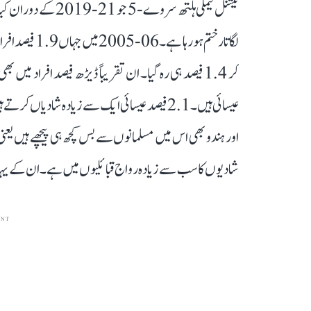
نیشنل فیملی ہلتھ سر
کر 1.4 فیصد ہی رہ گیا۔ ان تقریباً ڈیڑھ فیصد افراد
شادیوں کا سب سے زیادہ رواج قبائلیوں میں ہے۔ ان کے یہاں یہ 4.2 فی
ENT