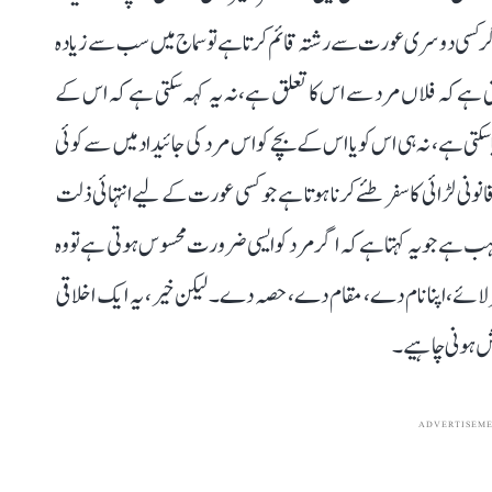
ر کسی دوسری عورت سے رشتہ قائم کرتا ہے تو سماج میں سب سے زیادہ
ی ہے کہ فلاں مرد سے اس کا تعلق ہے، نہ یہ کہہ سکتی ہے کہ اس کے
 سکتی ہے، نہ ہی اس کو یا اس کے بچے کو اس مرد کی جائیداد میں سے کوئی
لڑائی کا سفر طئے کرنا ہوتا ہے جو کسی عورت کے لیے انتہائی ذلت
ب ہے جو یہ کہتا ہے کہ اگر مرد کو ایسی ضرورت محسوس ہوتی ہے تو وہ
ئے، اپنا نام دے، مقام دے، حصہ دے۔ لیکن خیر، یہ ایک اخلاقی
شش ہونی چاہیے۔
ADVERTISEM