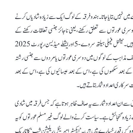
ں نہیں بتایا جاتا۔ ہندو فرقہ کے لوگ ایک سے زیادہ شادیاں کرنے
وسری عورتوں سے تعلق رکھنے، یعنی ناجائز جنسی تعلقات رکھنے کے
معاملے میں ہندو فرقہ کے لوگ مسلمانوں سے بہت آگے ہیں۔ نیشنل فیملی ہیلتھ سروے-5 اورایشلے میڈیسن رپورٹ 2025
د مختلف مذاہب کے لوگوں میں دوسری عورتوں یا مردوں سے جنسی رشتہ
 کے بعد سکھوں کی ہے، اس کے بعد عیسائیوں کی ہے، اس کے بعد
رکاری اعداد و شمار بتاتے ہیں۔
ے ان اعداد و شمار سے یہ صاف ظاہر ہوتا ہے کہ جس فرقہ میں شادی
 زیادہ گنجائش ہے۔ سیاست کرنے والے لوگ غیر مسلم عورتوں کو یہ
 کہ وہ کس قدر خسارے میں ہیں۔ ’ایکسٹرا میریٹل ریلیشن شپ‘ کا تاریک