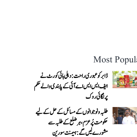
Most Popul
ڈابر کو عبوری راحت: دہلی ہائی کورٹ نے
ایف ایس ایس اے آئی کے پابندی والے حکم
پر لگائی روک
طلبہ و نوجوانوں کے مسائل کے حل کے لیے
حکومت پُرعزم، ہر ضلع کے طلبہ سے
مشورے لیں گے: ہیمنت سورین