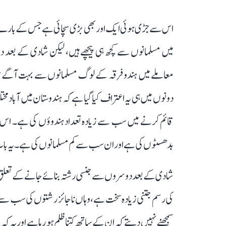
اس سے جڑی ہوئی ایک اور بھی بڑی سچائی ہے جس کے بارے می
میں مسلمانوں سے کچھ ہی پیچھے ہیں، لیکن شادی کے بعد د
دونوں میں ہی یہ اعتراف کیا گیا ہے کہ ہندوستان میں آبا
قائم کرنے میں سب سے زیادہ تعداد ہندوؤں کی ہے۔ اس
بدھسٹوں کی ہے اور ان سب سے کم مسلمانوں کی ہے۔ یہ بات س
شادی کے بعد دوسروں سے جنسی رشتہ بنائے جانے کے تعلق س
کی رسم جتنی زیادہ سخت ہے، وہاں ناجائز رشتوں کی سب سے
سمجھنے نہیں دیتے کہ ان کے ساتھ کتنا ظلم ہو رہا ہے اور یہ