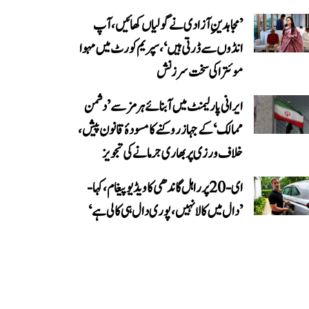
’مجاہدینِ آزادی نے گولیاں کھائیں، آپ
انڈوں سے ڈرتی ہیں‘، سپریم کورٹ میں مہوا
موئترا کی سخت سرزنش
ایرانی پارلیمنٹ میں آبنائے ہرمز سے ’دشمن
ممالک‘ کے جہاز روکنے کا مسودۂ قانون پیش،
خلاف ورزی پر بھاری جرمانے کی تجویز
ای-20 پر راہل گاندھی کا ویڈیو پیغام، کہا-
’دال میں کالا نہیں، پوری دال ہی کالی ہے‘