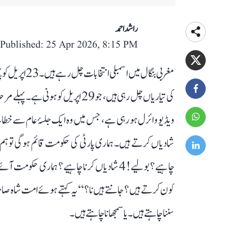
راشد احمد
Published: 25 Apr 2026, 8:15 PM
مغربی بنگال می
کی تیاریاں چل رہی ہیں، جو 29 اپری
کون کرتے ہیں؟ جانتے ہیں نا؟‘‘ یہ کہتے ہوئے امت شاہ صاحب
سننا چاہتے ہیں۔ یا سمجھانا چاہتے ہیں۔