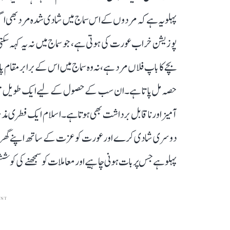
پہلو یہ ہے کہ مردوں کے اس سماج میں شادی شدہ مرد بھی اگ
پوزیشن خراب عورت کی ہوتی ہے، جو سماج میں نہ یہ کہہ سکت
بچے کا باپ فلاں مرد ہے، نہ وہ سماج میں اس کے برابر مقام پا
حصہ مل پاتا ہے۔ ان سب کے حصول کے لیے ایک طویل قانونی 
آمیز اور ناقابل برداشت بھی ہوتا ہے۔ اسلام ایک فطری مذہ
دوسری شادی کرے اور عورت کو عزت کے ساتھ اپنے گھر لا
پہلو ہے جس پر بات ہونی چاہیے اور معاملات کو سمجھنے کی کو
ENT