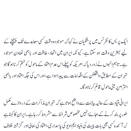
ایک پریس کانفرنس میں پزشکیان نے کہا کہ موجودہ وقت کسی معاہدے تک پہنچنے کے
لیے بہترین وقت ہو سکتا ہے، کیونکہ ایران میں اتحاد، طاقت اور باہمی تعاون موجود
ہے۔ تاہم انہوں نے زور دیا کہ امریکہ کو پہلے اس عدم اعتماد کے ماحول کو ختم کرنا ہوگا جو
تہران کے مطابق واشنگٹن کے اقدامات سے پیدا ہوا ہے، اور اس کی جگہ اعتماد اور باہمی
احترام پر مبنی ماحول قائم کرنا ہوگا۔
ایرانی قیادت کے حالیہ بیانات سے واضح ہوتا ہے کہ تہران مذاکرات کے دروازے مکمل
طور پر بند کرنے کے بجائے انہیں مخصوص شرائط سے مشروط کر رہا ہے۔ ایران کا کہنا ہے
کہ آئندہ کسی بھی بات چیت کی بنیاد ایم او یو کی پاسداری، اعتماد کی بحالی اور گزشتہ خلاف