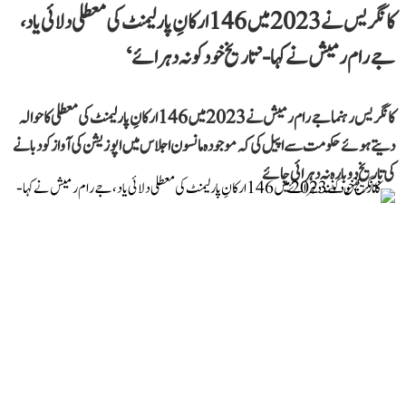
کانگریس نے 2023 میں 146 ارکانِ پارلیمنٹ کی معطلی دلائی یاد،
جے رام رمیش نے کہا- ’تاریخ خود کو نہ دہرائے‘
کانگریس رہنما جے رام رمیش نے 2023 میں 146 ارکانِ پارلیمنٹ کی معطلی کا حوالہ
دیتے ہوئے حکومت سے اپیل کی کہ موجودہ مانسون اجلاس میں اپوزیشن کی آواز کو دبانے
کی تاریخ دوبارہ نہ دہرائی جائے