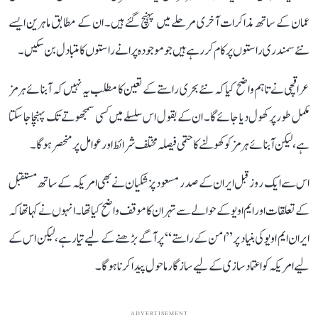
عمان کے ساتھ مذاکرات آخری مرحلے میں پہنچ گئے ہیں۔ ان کے مطابق ماہرین ایسے
نئے سمندری راستوں پر کام کر رہے ہیں جو موجودہ پرانے راستوں کا متبادل بن سکیں۔
عراقچی نے تاہم واضح کیا کہ نئے بحری راستے کے تعین کا مطلب یہ نہیں کہ آبنائے ہرمز
مکمل طور پر کھول دیا جائے گا۔ ان کے بقول اس سلسلے میں کسی سمجھوتے تک پہنچا جا سکتا
ہے، لیکن آبنائے ہرمز کو کھولنے کا حتمی فیصلہ مختلف شرائط اور عوامل پر منحصر ہوگا۔
اس سے ایک روز قبل ایران کے صدر مسعود پزشکیان نے بھی امریکہ کے ساتھ مستقبل
کے تعلقات اور ایم او یو کے حوالے سے تہران کا موقف واضح کیا تھا۔ انہوں نے کہا تھا کہ
ایران ایم او یو کی بنیاد پر ’’امن کے راستے‘‘ پر آگے بڑھنے کے لیے تیار ہے، لیکن اس کے
لیے امریکہ کو اعتماد سازی کے لیے سازگار ماحول پیدا کرنا ہوگا۔
ADVERTISEMENT