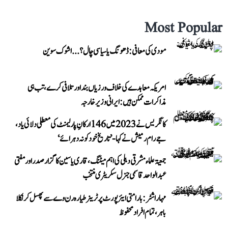
Most Popular
مودی کی معافی: ڈھونگ یا سیاسی چال؟...اشوک سوین
امریکہ معاہدے کی خلاف ورزیاں بند اور تلافی کرے، تب ہی
مذاکرات ممکن ہیں: ایرانی وزیر خارجہ
کانگریس نے 2023 میں 146 ارکانِ پارلیمنٹ کی معطلی دلائی یاد،
جے رام رمیش نے کہا- ’تاریخ خود کو نہ دہرائے‘
جمعیۃ علماء مشرقی دہلی کی اہم میٹنگ، قاری یاسین کا گزار صدر اور مفتی
عبد الواحد قاسمی جنرل سکریٹری منتخب
مہاراشٹر: بارامتی ایئرپورٹ پر ٹرینر طیارہ رن وے سے پھسل کر نکلا
باہر، تمام افراد محفوظ