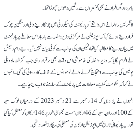
باہر دو دیگر افراد نے بھی کنستروں سے رنگین دھواں چھوڑا تھا۔
کانگریس رہنما نے اس واقعے کو پارلیمنٹ کی سیکورٹی میں چونکا دینے والی اور سنگین چوک
قرار دیتے ہوئے کہا کہ اپوزیشن نے مرکزی وزیر داخلہ سے بار بار اس معاملے پر پارلیمنٹ
میں بیان دینے کا مطالبہ کیا تھا، لیکن ان کی جانب سے کوئی بیان نہیں آیا۔ جے رام رمیش
نے الزام لگایا کہ وزیر داخلہ کی خاموشی اس وقت بھی برقرار رہی جب گزشتہ ماہ دہلی
پولیس کی جانب سے احتجاج کرنے والے نوجوانوں کے خلاف کارروائی کی گئی۔ انہوں
نے کہا کہ حکومت کو ایسے معاملات میں پارلیمنٹ کے سامنے جواب دینا چاہیے۔
انہوں نے یاد دلایا کہ 14 دسمبر سے 21 دسمبر 2023 کے درمیان لوک سبھا
کے 100 اور راجیہ سبھا کے 46 ارکان سمیت مجموعی طور پر 146 ارکان کو معطل کیا گیا
تھا۔ یہ پارلیمانی تاریخ میں اپوزیشن ارکان کی معطلی کی ریکارڈ تعداد تھی۔