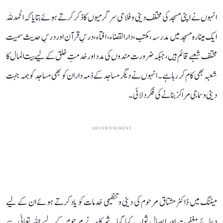
انہوں نے اپنی مسجد کی مختلف دینی و فلاحی سرگرمیوں کا ذکر کرتے ہوئے بتایا کہ الحمدللہ
ایک مینارہ مسجد میں مدرسہ، مکتب، دارالقضاء، افتاء، درسِ قرآن اور درسِ حدیث سمیت
مختلف شعبے قائم ہیں، جبکہ ضرورت مندوں کی مدد اور خدمتِ خلق کے لیے بیت المال کا
شعبہ بھی کام کر رہا ہے۔ انہوں نے دیگر مساجد کے ذمہ داران کو بھی مساجد کو ہمہ جہت
دینی و سماجی مراکز بنانے کی فکر دلائی۔
ADVERTISEMENT
میٹنگ میں ڈاکٹر مشتاق مرحوم کی دینی و تنظیمی خدمات کو یاد کرتے ہوئے ان کے لیے
دعائے مغفرت اور ایصالِ ثواب کیا گیا۔ شرکاء نے مرحوم کے لیے اللہ تعالیٰ سے