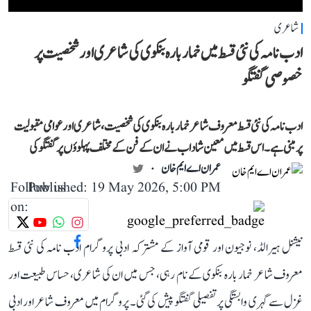
شاعری
ادب نامہ کی نئی قسط میں خمار بارہ بنکوی کی شاعری اور شخصیت پر
خصوصی گفتگو
ادب نامہ کی نئی قسط معروف شاعر خمار بارہ بنکوی کی شخصیت، شاعری اور عوامی مقبولیت
پر مبنی ہے۔ اس قسط میں معین شاداب نے ان کے فن کے مختلف پہلوؤں پر گفتگو کی
عمران اے ایم خان
Follow us
Published: 19 May 2026, 5:00 PM
on:
نیشنل ہیرالڈ، نوجیون اور قومی آواز کے مشترکہ ادبی پروگرام ادب نامہ کی نئی قسط
معروف شاعر خمار بارہ بنکوی کے نام رہی، جس میں ان کی شاعری، حساس طبیعت اور
غزل سے گہری وابستگی پر تفصیلی گفتگو پیش کی گئی۔ پروگرام میں معروف شاعر اور ادبی