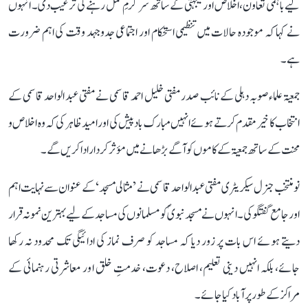
لیے باہمی تعاون، اخلاص اور یکجہتی کے ساتھ سرگرمِ عمل رہنے کی ترغیب دی۔ انہوں
نے کہا کہ موجودہ حالات میں تنظیمی استحکام اور اجتماعی جدوجہد وقت کی اہم ضرورت
ہے۔
جمعیۃ علماء صوبہ دہلی کے نائب صدر مفتی خلیل احمد قاسمی نے مفتی عبد الواحد قاسمی کے
انتخاب کا خیر مقدم کرتے ہوئے انہیں مبارک باد پیش کی اور امید ظاہر کی کہ وہ اخلاص و
محنت کے ساتھ جمعیۃ کے کاموں کو آگے بڑھانے میں مؤثر کردار ادا کریں گے۔
نو منتخب جنرل سیکریٹری مفتی عبد الواحد قاسمی نے ’مثالی مسجد‘ کے عنوان سے نہایت اہم
اور جامع گفتگو کی۔ انہوں نے مسجد نبویؐ کو مسلمانوں کی مساجد کے لیے بہترین نمونہ قرار
دیتے ہوئے اس بات پر زور دیا کہ مساجد کو صرف نماز کی ادائیگی تک محدود نہ رکھا
جائے، بلکہ انہیں دینی تعلیم، اصلاح، دعوت، خدمتِ خلق اور معاشرتی رہنمائی کے
مراکز کے طور پر آباد کیا جائے۔