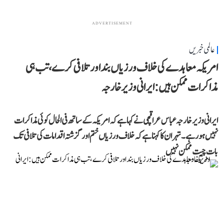
ADVERTISEMENT
عالمی خبریں
امریکہ معاہدے کی خلاف ورزیاں بند اور تلافی کرے، تب ہی
مذاکرات ممکن ہیں: ایرانی وزیر خارجہ
ایرانی وزیر خارجہ عباس عراقچی نے کہا ہے کہ امریکہ کے ساتھ فی الحال کوئی مذاکرات
نہیں ہو رہے۔ تہران کا کہنا ہے کہ خلاف ورزیاں ختم اور گزشتہ اقدامات کی تلافی تک
بات چیت ممکن نہیں