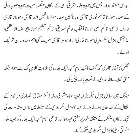
اجلاس منعقد ہوا۔ جس میں جمعیۃ علماء مشرقی دہلی کے ارکان منتظمہ سمیت جمعیۃ صوبہ دہلی
کے صدر مولانا قاسم نوری قاسمی اور نائبین صدر مولانا خلیل احمد قاسمی، مولانا قاری
عارف قاسمی، ناظم اعلی مولانا آفتاب عالم صدیقی، ناظم تنظیم مولانا یوسف الاعظمی،
ایڈیشنل جنرل سکریٹری مولانا قاری احرار جوہر قاسمی سمیت کئی اہم ذمہ داران شریک
ہوئے ۔
مجلس کا آغاز قاری محمد کیف نائب امام مسجد ایک مینارہ کی تلاوتِ کلامِ پاک سے ہوا، جبکہ
مفتی کفایت اللہ ندوی نے نعتِ پاک پیش کی۔
میٹنگ میں سابق جنرل سیکریٹری جمعیۃ علماء مشرقی دہلی ڈاکٹر مشتاق انصاری مرحوم کے
انتقال کے بعد خالی ہونے والے عہدۂ جنرل سکریٹری کے سلسلے میں باہمی مشاورت کی
گئی۔ ارکان منتظمہ نے متفقہ طور پر مفتی عبد الواحد قاسمی، امام مسجد ایک مینارہ کو جمعیۃ علماء
مشرقی دہلی کا جنرل سکریٹری منتخب کیا۔