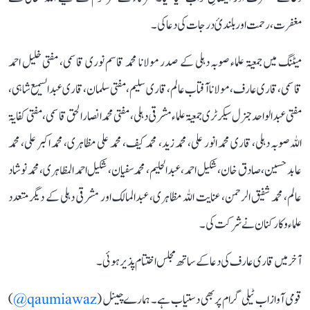
مغفرت، رحمت اور بلندیٔ درجات کی دعا کی۔
میٹنگ میں جمعیۃ علماء صوبہ دہلی کے صدر مولانا محمد قاسم نوری قاسمی، مفتی خلیل احمد
قاسمی، قاری عارف، مولانا آفتاب عالم، قاری سلیم، مفتی سلمان ، قاری عبدالسمیع شاہی ،
مفتی عبد الواحد جنرل سیکرٹری جمعیۃ علماء مشرقی دہلی، مفتی محمد انصار الحق قاسمی ، مفتی کفایۃ
اللہ صوبہ دہلی، قاری محمد انور علی، محمد زید، محمد کیف، محمد علی مظاہری، محمد اکبر علی، محمد
عابد حسین، صادق خان، شکیل احمد، عبدالحلیم، محمد سفیان، شکیل احمد المظاہری، محمد نوشاد
عالم، محمد شفیق الرحمن، عنایت اللہ مظاہری، عبدالمالک اور مشرقی دہلی کے دیگر متعدد
علماء و کارکنان نے شرکت کی۔
آخر میں قاری عارف کی دعا کے ساتھ مجلس اختتام پذیر ہوئی۔
قومی آواز اب ٹیلی گرام پر بھی دستیاب ہے۔ ہمارے چینل (
qaumiawaz@
)