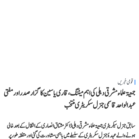
قومی خبریں
جمعیۃ علماء مشرقی دہلی کی اہم میٹنگ، قاری یاسین کا گزار صدر اور مفتی
عبد الواحد قاسمی جنرل سکریٹری منتخب
سابق جنرل سیکریٹری جمعیۃ علماء مشرقی دہلی ڈاکٹر مشتاق انصاری کے انتقال کے بعد خالی
ہونے والے عہدۂ جنرل سکریٹری کے سلسلے میں باہمی مشاورت کی گئی اور متفقہ طور پر