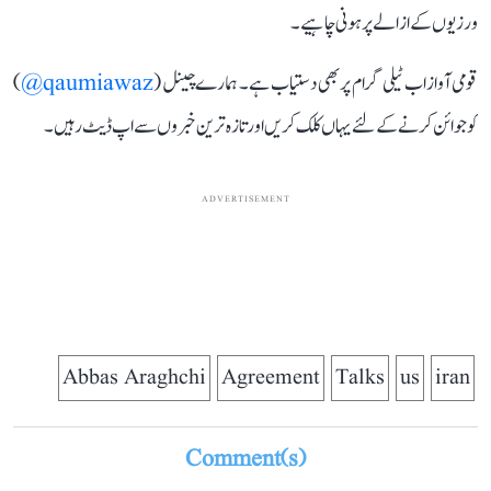
ورزیوں کے ازالے پر ہونی چاہیے۔
قومی آواز اب ٹیلی گرام پر بھی دستیاب ہے۔ ہمارے چینل (
qaumiawaz@
)
کو جوائن کرنے کے لئے یہاں کلک کریں اور تازہ ترین خبروں سے اپ ڈیٹ رہیں۔
ADVERTISEMENT
Abbas Araghchi
Agreement
Talks
us
iran
Comment(s)