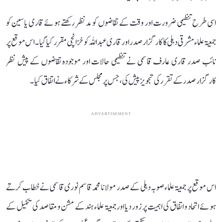
اسی طرح تنظیمی ضرورت اور وقت کے تقاضوں کو مدنظر رکھتے ہوئے قاری یاسین کو
جمعیۃ علماء مشرقی دہلی کا کارگزار صدر اور قاری عبد اللہ کو خزانچی مقرر کیا گیا۔ اس موقع پر
نائب صدر قاری عارف قاسمی نے تنظیمی حالات اور موجودہ تقاضوں کے پیش نظر
کارگزار صدر کے تقرر کی تجویز پیش کی، جس پر مجلس کے شرکاء نے اتفاق کیا۔
ADVERTISEMENT
اس موقع پر جمعیۃ علماء صوبہ دہلی کے صدر مولانا محمد قاسم نوری قاسمی نے خطاب کرتے
ہوئے اتحاد و اتفاق کی اہمیت پر زور دیا اور جمعیۃ علماء ہند کے مشن و مقاصد کی تکمیل کے