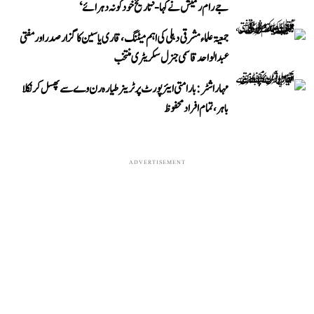
جے رام رمیش نے کہا- ’تاریخ خود کو نہ دہرائے‘
جمعیۃ علماء مشرقی دہلی کی اہم میٹنگ، قاری یاسین کا گزار صدر اور مفتی
عبد الواحد قاسمی جنرل سکریٹری منتخب
مہاراشٹر: بارامتی ایئرپورٹ پر ٹرینر طیارہ رن وے سے پھسل کر نکلا
باہر، تمام افراد محفوظ
ADVERTISEMENT