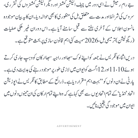
جے رام رمیش نے اسی دور میں چیف الیکشن کمشنر اور دیگر الیکشن کمشنروں کی تقرری،
سروس کی شرائط اور مدت سے متعلق بل کی منظوری کا بھی حوالہ دیا۔ ان کا یہ بیان موجودہ
مانسون اجلاس کے آخری ہفتے سے قبل سامنے آیا ہے۔ اس دوران غیر ملکی عطیات
(ریگولیشن) ترمیمی بل، 2026 سمیت کئی اہم قانون سازی پر بحث متوقع ہے۔
دریں اثنا، کانگریس نے جمعہ کو اپنے لوک سبھا اور راجیہ سبھا ارکان کو وہپ جاری کرتے
ہوئے 10، 11 اور 12 اگست کو ایوان میں لازمی طور پر موجود رہنے کی ہدایت دی ہے۔
پارٹی نے ان دنوں کو ’’بہت اہم‘‘ قرار دیا ہے۔ ذرائع کے مطابق کانگریس نے اپوزیشن
اتحاد ’انڈیا‘ کے تمام اتحادیوں سے بھی کہا ہے کہ وہ اپنے تمام ارکان کی ان تینوں دنوں میں
ایوان میں موجودگی یقینی بنائیں۔
ADVERTISEMENT