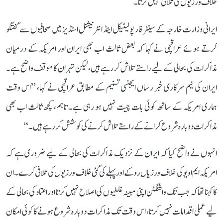
خلاف ورزیوں کی تلافی نہیں کرتا۔
ایرانی وزارت خارجہ کے سینٹر فار پولیٹیکل اینڈ انٹرنیشنل اسٹڈیز میں صحافیوں سے گفتگو
کرتے ہوئے عراقچی نے کہا کہ بعض ثالث اب بھی ایران اور امریکہ کے درمیان
مذاکرات کی بحالی کے لیے راستے تلاش کر رہے ہیں، لیکن تہران کا موقف واضح ہے۔
ایران کی نیم سرکاری خبر رساں ایجنسی تسنیم کے مطابق عراقچی نے کہا، ’’اس وقت
ہماری امریکہ کے ساتھ کوئی بات چیت نہیں ہو رہی ہے۔ تاہم، کچھ ثالث اب بھی
مذاکرات دوبارہ شروع کرانے کے راستے تلاش کرنے کی کوشش کر رہے ہیں۔‘‘
انہوں نے واضح کیا کہ ایران کے نزدیک مذاکرات کی بحالی کے لیے ضروری ہے کہ
امریکہ ایم او یو کی خلاف ورزیاں روکے اور پہلے کی گئی خلاف ورزیوں کی تلافی کرے۔ ان
کا کہنا تھا کہ جب تک واشنگٹن اپنی مبینہ غلطیوں کی اصلاح نہیں کرتا اور اعتماد کی بحالی کے
لیے عملی اقدامات نہیں کرتا، اس وقت تک مذاکرات دوبارہ شروع ہونے کا کوئی امکان