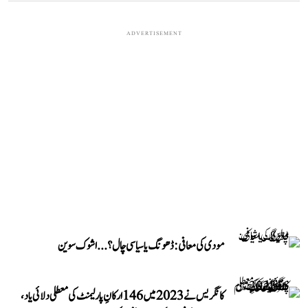
ADVERTISEMENT
مودی کی معافی: ڈھونگ یا سیاسی چال؟...اشوک سوین
کانگریس نے 2023 میں 146 ارکانِ پارلیمنٹ کی معطلی دلائی یاد،