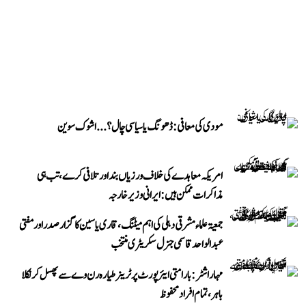
مودی کی معافی: ڈھونگ یا سیاسی چال؟...اشوک سوین
امریکہ معاہدے کی خلاف ورزیاں بند اور تلافی کرے، تب ہی
مذاکرات ممکن ہیں: ایرانی وزیر خارجہ
جمعیۃ علماء مشرقی دہلی کی اہم میٹنگ، قاری یاسین کا گزار صدر اور مفتی
عبد الواحد قاسمی جنرل سکریٹری منتخب
مہاراشٹر: بارامتی ایئرپورٹ پر ٹرینر طیارہ رن وے سے پھسل کر نکلا
باہر، تمام افراد محفوظ