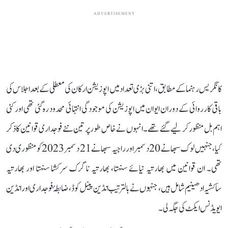
ADVERTISEMENT
کانگریس رہنما کے مطابق، اتنی بڑی تعداد میں اپوزیشن ارکان کی معطلی کے بعد اجلاس کی
باقی کارروائی کے دوران ایوان میں اپوزیشن کی موجودگی انتہائی محدود رہ گئی تھی اور کئی
اہم بل منظور کر لیے گئے تھے۔ انہوں نے خاص طور پر تین نئے فوجداری قوانین کا ذکر
کیا، جنہیں لوک سبھا نے 20 دسمبر اور راجیہ سبھا نے 21 دسمبر 2023 کو منظوری دی
تھی۔ ان قوانین میں بھارتیہ نیائے سنہتا، بھارتیہ ناگرک سرکشا سنہتا اور بھارتیہ
ساکشیہ ادھینیم شامل ہیں، جنہوں نے بالترتیب انڈین پینل کوڈ، ضابطۂ فوجداری اور انڈین
ایویڈنس ایکٹ کی جگہ لی۔