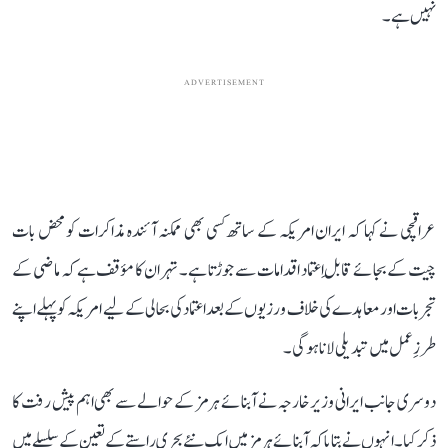
نہیں ہے۔
ADVERTISEMENT
عراقچی نے کہا کہ ایران امریکہ کے ساتھ کسی بھی ممکنہ آئندہ مذاکرات کو محض بات
چیت کے بجائے قابلِ اعتماد اقدامات سے جوڑتا ہے۔ تہران کا مؤقف ہے کہ ماضی کے
تجربات اور معاہدے کی خلاف ورزیوں کے بعد اعتماد کی بحالی کے لیے امریکہ کو پہلے اپنے
طرزِ عمل میں تبدیلی لانا ہوگی۔
دوسری جانب ایرانی وزیر خارجہ نے آبنائے ہرمز کے حوالے سے بھی اہم پیش رفت کا
ذکر کیا۔ انہوں نے بتایا کہ آبنائے ہرمز میں ایک نئے بحری راستے کے تعین کے سلسلے میں