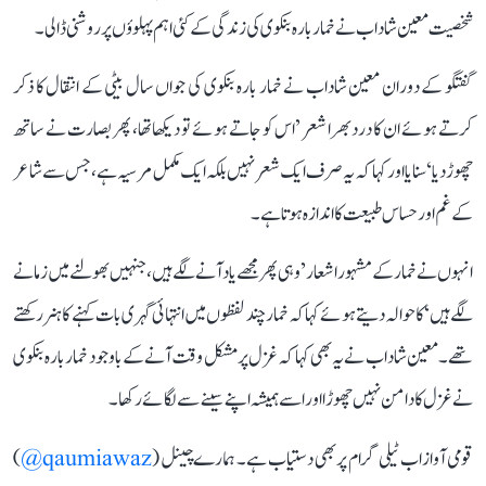
شخصیت معین شاداب نے خمار بارہ بنکوی کی زندگی کے کئی اہم پہلوؤں پر روشنی ڈالی۔
گفتگو کے دوران معین شاداب نے خمار بارہ بنکوی کی جواں سال بیٹی کے انتقال کا ذکر
کرتے ہوئے ان کا درد بھرا شعر ’اس کو جاتے ہوئے تو دیکھا تھا، پھر بصارت نے ساتھ
چھوڑ دیا‘ سنایا اور کہا کہ یہ صرف ایک شعر نہیں بلکہ ایک مکمل مرسیہ ہے، جس سے شاعر
کے غم اور حساس طبیعت کا اندازہ ہوتا ہے۔
انہوں نے خمار کے مشہور اشعار ’وہی پھر مجھے یاد آنے لگے ہیں، جنہیں بھولنے میں زمانے
لگے ہیں‘ کا حوالہ دیتے ہوئے کہا کہ خمار چند لفظوں میں انتہائی گہری بات کہنے کا ہنر رکھتے
تھے۔ معین شاداب نے یہ بھی کہا کہ غزل پر مشکل وقت آنے کے باوجود خمار بارہ بنکوی
نے غزل کا دامن نہیں چھوڑا اور اسے ہمیشہ اپنے سینے سے لگائے رکھا۔
قومی آواز اب ٹیلی گرام پر بھی دستیاب ہے۔ ہمارے چینل (
qaumiawaz@
)