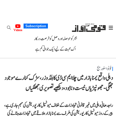
Subscription
Videos
ہجر کو حوصلہ اور وصل کو فرصت درکار
اک محبت کے لیے ایک جوانی کم ہے
فوٹو اسٹوریج
دہلی واقع یمنا بازار میں چلا ایم سی ڈی کا بلڈوزر، سڑک کنارے موجود
جھگی-جھونپڑیاں نیست و نابود، دیکھیے تصویری جھلکیاں
راجدھانی دہلی میں غیر قانونی تجاوزات کے خلاف میونسپل کارپوریشن کی مہم جاری ہے،
پیر کے روز میونسپل کارپوریشن کی طرف سے یمنا بازار علاقے میں تجاوزات ہٹانے کی