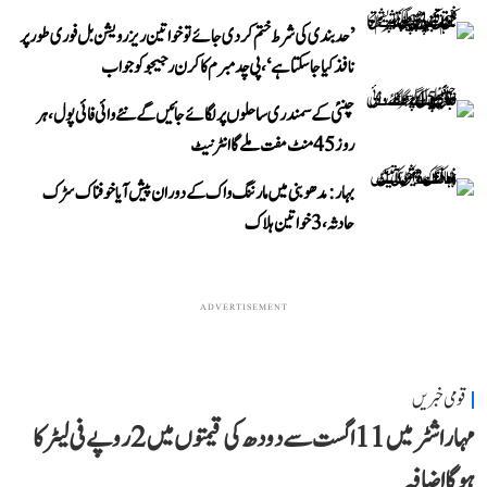
’حد بندی کی شرط ختم کر دی جائے تو خواتین ریزرویشن بل فوری طور پر
نافذ کیا جا سکتا ہے‘، پی چدمبرم کا کرن رجیجو کو جواب
چنئی کے سمندری ساحلوں پر لگائے جائیں گے نئے وائی فائی پول، ہر
روز 45 منٹ مفت ملے گا انٹرنیٹ
بہار: مدھوبنی میں مارننگ واک کے دوران پیش آیا خوفناک سڑک
حادثہ، 3 خواتین ہلاک
ADVERTISEMENT
قومی خبریں
مہاراشٹر میں 11 اگست سے دودھ کی قیمتوں میں 2 روپے فی لیٹر کا
ہوگا اضافہ