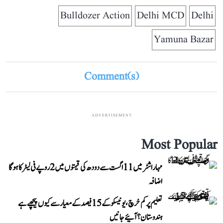
Bulldozer Action
Delhi MCD
Delhi
Yamuna Bazar
Comment(s)
ADVERTISEMENT
Most Popular
مہاراشٹر میں 11 اگست سے دودھ کی قیمتوں میں 2 روپے فی لیٹر کا ہوگا
اضافہ
تعلیم پر کم خرچ، یونیسکو کے 15 فیصد کے معیار سے کیوں پیچھے ہے
ہندوستان؟ آئیے جانیں