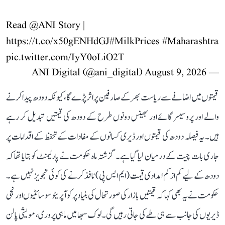
Read
@ANI
Story |
https://t.co/x50gENHdGJ
#MilkPrices
#Maharashtra
pic.twitter.com/IyY0oLiO2T
August 9, 2026
— ANI Digital (@ani_digital)
قیمتوں میں اضافے سے ریاست بھر کے صارفین پر اثر پڑے گا، کیونکہ دودھ پیدا کرنے
والے اور پروسیسر گائے اور بھینس دونوں طرح کے دودھ کی قیمتیں تبدیل کر رہے
ہیں۔ یہ فیصلہ دودھ کی قیمتوں اور ڈیری کسانوں کے مفادات کے تحفظ کے اقدامات پر
جاری بات چیت کے درمیان لیا گیا ہے۔ گزشتہ ماہ حکومت نے پارلیمنٹ کو بتایا تھا کہ
دودھ کے لیے کم از کم امدادی قیمت (ایم ایس پی) نافذ کرنے کی کوئی تجویز نہیں ہے۔
حکومت نے یہ بھی کہا کہ قیمتیں بازار کی صورتحال کی بنیاد پر کوآپریٹو سوسائٹیوں اور نجی
ڈیریوں کی جانب سے ہی طے کی جاتی رہیں گی۔ لوک سبھا میں ماہی پروری، مویشی پالن