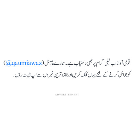
قومی آواز اب ٹیلی گرام پر بھی دستیاب ہے۔ ہمارے چینل (
qaumiawaz@
)
کو جوائن کرنے کے لئے یہاں کلک کریں اور تازہ ترین خبروں سے اپ ڈیٹ رہیں۔
ADVERTISEMENT