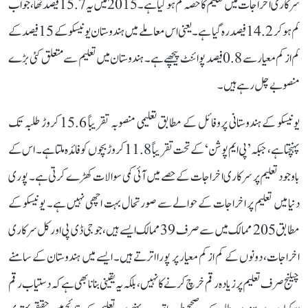
سرکاری اخراجات میں تعلیم کا حصہ کم ہو گیا ہے۔ 2015 میں یہ 15.7 فیصد تھا، جو اب
کم ہو کر 14.2 فیصد رہ گیا ہے۔ یعنی اس معاملے میں ہندوستان یونیسکو کے 15 فیصد کے
کم از کم معیار سے 0.8 فیصد پوائنٹ پیچھے ہے۔ ہندوستان میں تعلیم سے متعلق کئی بڑے
منصوبے چل رہے ہیں۔
یونیسکو کے ہندوستانی پروفائل کے مطابق تعلیمی منصوبہ تقریباً 15.6 کروڑ طلبہ تک
پہنچتا ہے، جبکہ ’پی ایم پوشن‘ کے تحت تقریباً 11.8 کروڑ بچوں کو فائدہ ملتا ہے۔ اس کے
باوجود تعلیم پر سرکاری اخراجات کے حصے میں آئی کمی سوالات کھڑے کرتی ہے۔ پوری
دنیا میں تعلیم پر اخراجات کے حوالے سے صورتحال بہت اچھی نہیں ہے۔ یونیسکو کے
مطابق 205 ممالک میں سے صرف 39 ممالک ایسے ہیں، جو جی ڈی پی اور کل سرکاری
اخراجات، دونوں کے کم از کم معیار پر پورا اترتے ہیں۔ ایسے میں ہندوستان کے سامنے
چیلنج صرف تعلیم پر زیادہ رقم خرچ کرنے کا نہیں، بلکہ یہ یقینی بنانا بھی ہے کہ دستیاب رقم