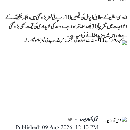
ایسوسی ایشن کے مطابق ڈیزل کی قیمتیں 10 روپے فی لیٹر بڑھ گئی ہیں، جبکہ پیکیجنگ کے
اخراجات میں تقریباً 30 فیصد اضافہ ہوا ہے۔ دودھ کی خریداری کی قیمت بھی بڑھ گئی
ہے، اور اس میں مزید اضافے کی امید ہے۔
قومی آواز بیورو
Published: 09 Aug 2026, 12:40 PM