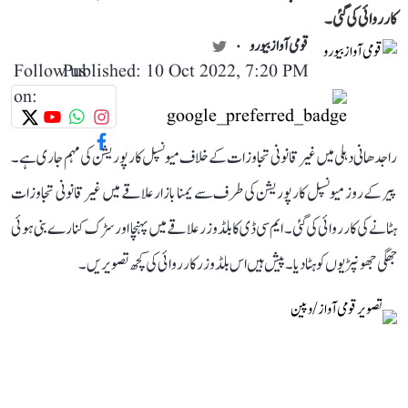
کارروائی کی گئی۔
قومی آواز بیورو
Follow us
Published: 10 Oct 2022, 7:20 PM
on:
راجدھانی دہلی میں غیر قانونی تجاوزات کے خلاف میونسپل کارپوریشن کی مہم جاری ہے۔
پیر کے روز میونسپل کارپوریشن کی طرف سے یمنا بازار علاقے میں غیر قانونی تجاوزات
ہٹانے کی کارروائی کی گئی۔ ایم سی ڈی کا بلڈوزر علاقے میں پہنچا اور سڑک کنارے بنی ہوئی
جھگی جھونپڑیوں کو ہٹا دیا۔ پیش ہیں اس بلڈوزر کارروائی کی کچھ تصویریں۔