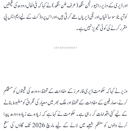
اور ڈیری کے وزیر راجیو رنجن سنگھ (عرف للن سنگھ) نے کہا کہ فی الحال دودھ کی قیمتیں
کوآپریٹو سوسائٹیاں اور نجی ڈیریاں طے کرتی ہیں، اور اس پروڈکٹ کے لیے ایم ایس پی
مقرر کرنے کی کوئی تجویز نہیں ہے۔
ADVERTISEMENT
وزیر نے کہا کہ حکومت ڈیری فارمرز کے مفادات کے تحفظ، دودھ کی قیمتوں کو مستحکم
کرنے، صارفین کے مفادات کے تحفظ اور ملک بھر میں معیار کی نگرانی کو مضبوط بنانے
کے لیے کئی اقدامات کر رہی ہے۔ حکومت نے کہا ہے کہ زیادہ سے زیادہ دودھ پیدا
کرنے والوں کو منظم شعبے میں لانے کے لیے مارچ 2026 تک گاؤں کی سطح