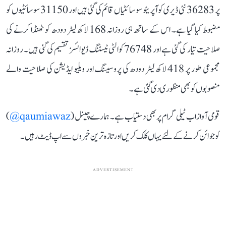
پر 36283 نئی ڈیری کوآپریٹو سوسائٹیاں قائم کی گئی ہیں اور 31150 سوسائٹیوں کو
مضبوط کیا گیا ہے۔ اس کے ساتھ ہی روزانہ 168 لاکھ لیٹر دودھ کو ٹھنڈا کرنے کی
صلاحیت تیار کی گئی ہے اور 76748 کوالٹی ٹیسٹنگ ڈیوائسز تقسیم کی گئی ہیں۔ روزانہ
مجموعی طور پر 418 لاکھ لیٹر دودھ کی پروسیسنگ اور ویلیو ایڈیشن کی صلاحیت والے
منصوبوں کو بھی منظوری دی گئی ہے۔
قومی آواز اب ٹیلی گرام پر بھی دستیاب ہے۔ ہمارے چینل (
qaumiawaz@
)
کو جوائن کرنے کے لئے یہاں کلک کریں اور تازہ ترین خبروں سے اپ ڈیٹ رہیں۔
ADVERTISEMENT