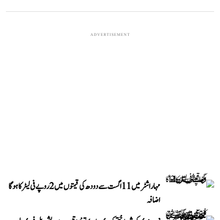
ADVERTISEMENT
مہاراشٹر میں 11 اگست سے دودھ کی قیمتوں میں 2 روپے فی لیٹر کا ہوگا
اضافہ