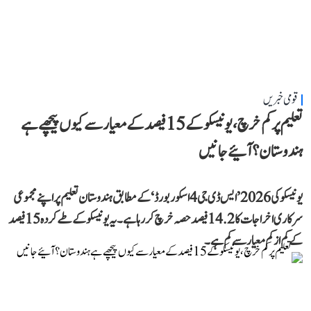
قومی خبریں
تعلیم پر کم خرچ، یونیسکو کے 15 فیصد کے معیار سے کیوں پیچھے ہے
ہندوستان؟ آئیے جانیں
یونیسکو کی 2026 ’ایس ڈی جی 4 اسکور بورڈ‘ کے مطابق ہندوستان تعلیم پر اپنے مجموعی
سرکاری اخراجات کا 14.2 فیصد حصہ خرچ کر رہا ہے۔ یہ یونیسکو کے طے کردہ 15 فیصد
کے کم از کم معیار سے کم ہے۔