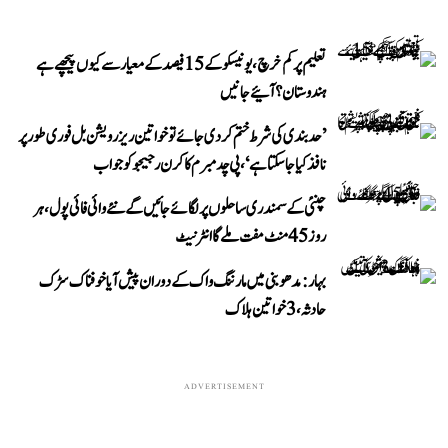
تعلیم پر کم خرچ، یونیسکو کے 15 فیصد کے معیار سے کیوں پیچھے ہے
ہندوستان؟ آئیے جانیں
’حد بندی کی شرط ختم کر دی جائے تو خواتین ریزرویشن بل فوری طور پر
نافذ کیا جا سکتا ہے‘، پی چدمبرم کا کرن رجیجو کو جواب
چنئی کے سمندری ساحلوں پر لگائے جائیں گے نئے وائی فائی پول، ہر
روز 45 منٹ مفت ملے گا انٹرنیٹ
بہار: مدھوبنی میں مارننگ واک کے دوران پیش آیا خوفناک سڑک
حادثہ، 3 خواتین ہلاک
ADVERTISEMENT