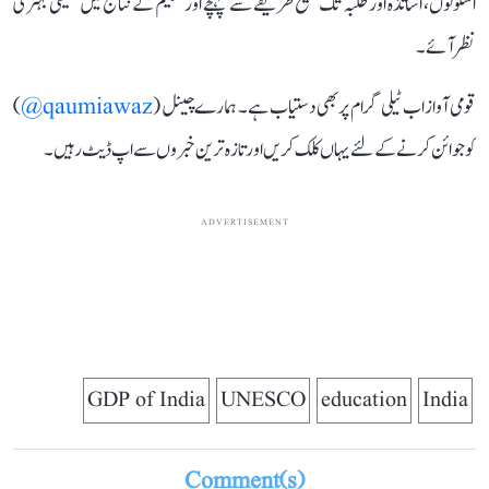
اسکولوں، اساتذہ اور طلبہ تک صحیح طریقے سے پہنچے اور تعلیم کے نتائج میں حقیقی بہتری
نظر آئے۔
قومی آواز اب ٹیلی گرام پر بھی دستیاب ہے۔ ہمارے چینل (
qaumiawaz@
)
کو جوائن کرنے کے لئے یہاں کلک کریں اور تازہ ترین خبروں سے اپ ڈیٹ رہیں۔
ADVERTISEMENT
GDP of India
UNESCO
education
India
Comment(s)