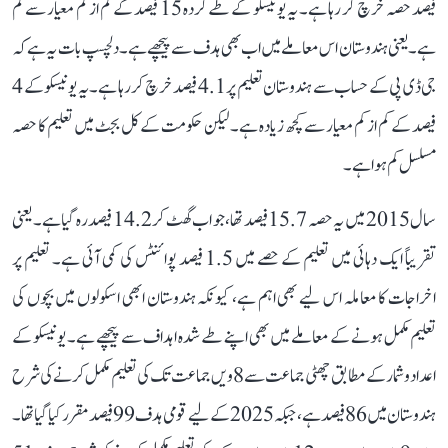
فیصد حصہ خرچ کر رہا ہے۔ یہ یونیسکو کے طے کردہ 15 فیصد کے کم از کم معیار سے کم
ہے۔ یعنی ہندوستان اس معاملے میں اب بھی ہدف سے پیچھے ہے۔ دلچسپ بات یہ ہے کہ
جی ڈی پی کے حساب سے ہندوستان تعلیم پر 4.1 فیصد خرچ کر رہا ہے۔ یہ یونیسکو کے 4
فیصد کے کم از کم معیار سے کچھ زیادہ ہے۔ لیکن حکومت کے کل بجٹ میں تعلیم کا حصہ
مسلسل کم ہوا ہے۔
سال 2015 میں یہ حصہ 15.7 فیصد تھا، جو اب گھٹ کر 14.2 فیصد رہ گیا ہے۔ یعنی
تقریباً ایک دہائی میں تعلیم کے حصے میں 1.5 فیصد پوائنٹس کی کمی آئی ہے۔ تعلیم پر
اخراجات کا معاملہ اس لیے بھی اہم ہے، کیونکہ ہندوستان ابھی اسکولوں میں بچوں کی
تعلیم مکمل ہونے کے معاملے میں بھی اپنے طے شدہ اہداف سے پیچھے ہے۔ یونیسکو کے
اعداد و شمار کے مطابق چھٹی جماعت سے 8ویں جماعت تک کی تعلیم مکمل کرنے کی شرح
ہندوستان میں 86 فیصد ہے، جبکہ 2025 کے لیے قومی ہدف 99 فیصد مقرر کیا گیا تھا۔