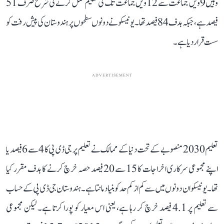
وہیں 9ویں جماعت سے 12ویں جماعت تک کی تعلیم مکمل کرنے کی شرح صرف 51
فیصد ہے، جبکہ ہدف 84 فیصد تھا۔ یونیسکو نے دونوں سطحوں پر ہندوستان کی پیش رفت کو
سست قرار دیا ہے۔
ADVERTISEMENT
تعلیم 2030 منصوبے کے تحت دنیا کے ممالک نے تعلیم پر جی ڈی پی کا 4 سے 6 فیصد یا
اپنے مجموعی سرکاری اخراجات کا 15 سے 20 فیصد حصہ خرچ کرنے کا ہدف مقرر کیا
تھا۔ یونیسکو ان دونوں میں سے کم از کم حد کو بنیاد مانتا ہے۔ ہندوستان جی ڈی پی کے حساب
سے تعلیم پر 4.1 فیصد خرچ کر رہا ہے، یعنی اس معیار کو پورا کرتا ہے۔ لیکن مجموعی