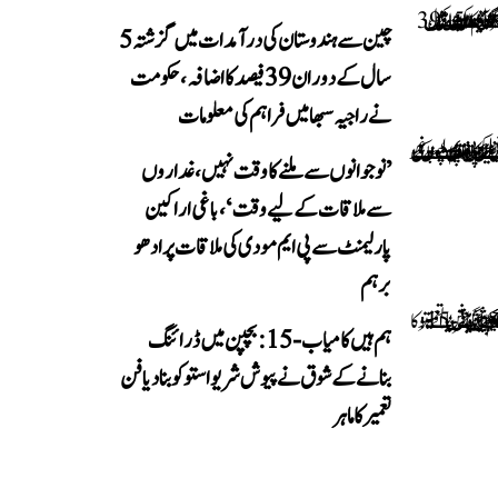
چین سے ہندوستان کی درآمدات میں گزشتہ 5
سال کے دوران 39 فیصد کا اضافہ، حکومت
نے راجیہ سبھا میں فراہم کی معلومات
’نوجوانوں سے ملنے کا وقت نہیں، غداروں
سے ملاقات کے لیے وقت‘، باغی اراکین
پارلیمنٹ سے پی ایم مودی کی ملاقات پر ادھو
برہم
ہم ہیں کامیاب-15: بچپن میں ڈرائنگ
بنانے کے شوق نے پیوش شریواستو کو بنا دیا فن
تعمیر کا ماہر