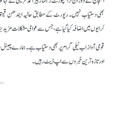
احتجاج کے دوران ٹرانسپورٹ رہنما زبیر احمد قریشی نے کہا ت
بھی دستیاب نہیں۔ رپورٹ کے مطابق حالیہ ایندھن قیمتوں
کرایوں میں اضافہ کیا گیا ہے، جس سے عوامی مشکلات مزید بڑ
قومی آواز اب ٹیلی گرام پر بھی دستیاب ہے۔ ہمارے چینل 
اور تازہ ترین خبروں سے اپ ڈیٹ رہیں۔
ENT