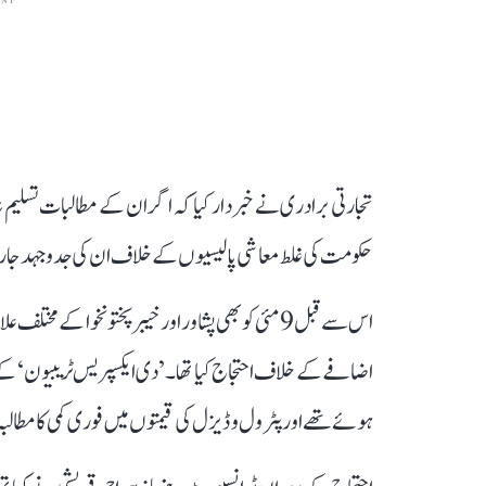
ENT
تجارتی برادری نے خبردار کیا کہ اگر ان کے مطالبات تسلیم نہ ک
حکومت کی غلط معاشی پالیسیوں کے خلاف ان کی جدوجہد جا
اس سے قبل 9 مئی کو بھی پشاور اور خیبر پختونخوا ک
اضافے کے خلاف احتجاج کیا تھا۔ ’دی ایکسپریس ٹریبیون‘ کے 
ہوئے تھے اور پٹرول و ڈیزل کی قیمتوں میں فوری کمی کا مطالبہ 