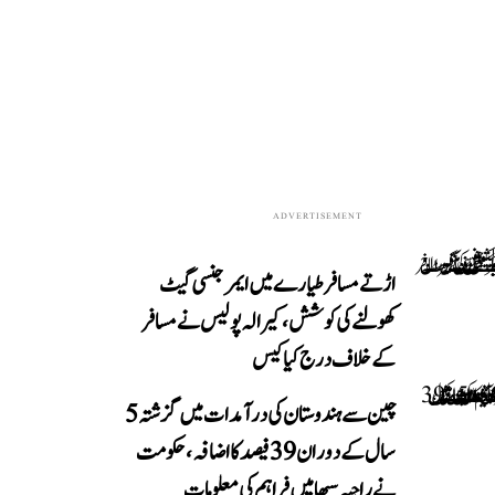
ADVERTISEMENT
اڑتے مسافر طیارے میں ایمرجنسی گیٹ
کھولنے کی کوشش، کیرالہ پولیس نے مسافر
کے خلاف درج کیا کیس
چین سے ہندوستان کی درآمدات میں گزشتہ 5
سال کے دوران 39 فیصد کا اضافہ، حکومت
نے راجیہ سبھا میں فراہم کی معلومات