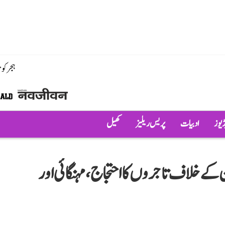
ہجر کو
ڈیوز
ادبیات
پریس ریلیز
کھیل
کے خلاف تاجروں کا احتجاج، مہنگائی اور