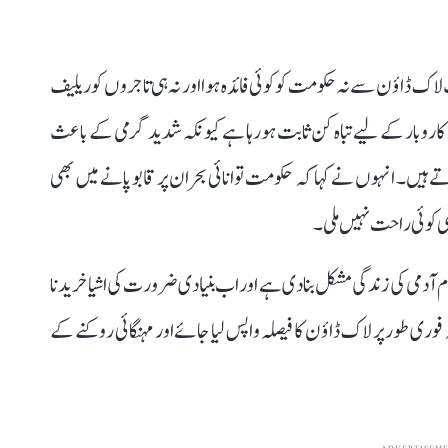
 ڈاؤن سے نہ حکومت کو کوئی فائدہ ہوا اور نہ ہی تاجروں کو ریلیف
کاروبار کے لیے تباہ کن ثابت ہو رہا ہے کیونکہ شدید گرمی کے باعث
یں۔ انہوں نے کہا کہ حکومت توانائی بحران پر قابو پانے میں بھی
ھی کوئی راحت نہیں ملی۔
م آدمی کی زندگی مشکل بنا دی ہے اور اب بنیادی ضرورت کی اشیا خریدنا
وری طور پر لاک ڈاؤن کا فیصلہ واپس لیا جائے اور مہنگائی روکنے کے