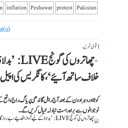
n
inflation
Peshawar
protest
Pakistan
(s)
قومی خبریں
چھاتروں کی 
خلاف ساتھ آئیے‘، کانگریس کی اپیل
کوٹا اور دہرادون کے بعد آج راہل گاندھی پریاگ راج واقع کے
نوجوانوں سے براہ راست تبادلہ خیال کریں گے۔