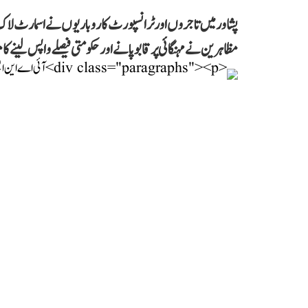
پشاور میں تاجروں اور ٹرانسپورٹ کاروباریوں نے اسمارٹ لاک
مظاہرین نے مہنگائی پر قابو پانے اور حکومتی فیصلے واپس لینے کا م