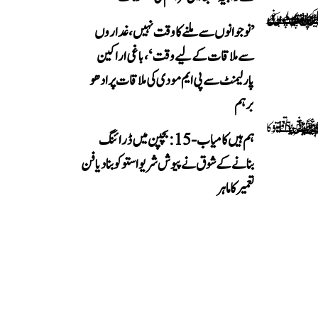
’نوجوانوں سے ملنے کا وقت نہیں، غداروں
سے ملاقات کے لیے وقت‘، باغی اراکین
پارلیمنٹ سے پی ایم مودی کی ملاقات پر ادھو
برہم
ہم ہیں کامیاب-15: بچپن میں ڈرائنگ
بنانے کے شوق نے پیوش شریواستو کو بنا دیا فن
تعمیر کا ماہر