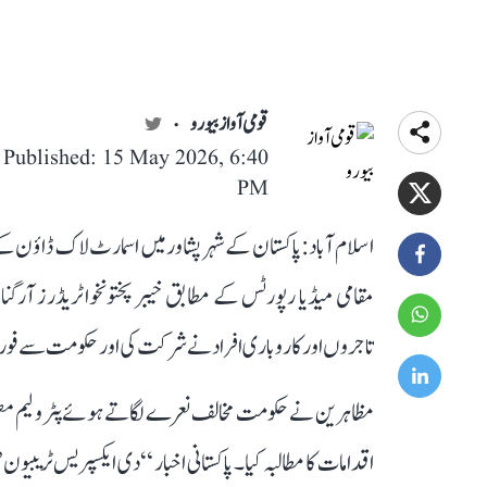
قومی آواز بیورو
Published: 15 May 2026, 6:40
PM
اسلام آباد: پاکستان کے شہر پشاور میں اسمارٹ لاک ڈاؤن
مقامی میڈیا رپورٹس کے مطابق خیبر پختونخوا ٹریڈرز آرگنا
تاجروں اور کاروباری افراد نے شرکت کی اور حکومت سے فوری 
مظاہرین نے حکومت مخالف نعرے لگاتے ہوئے پٹرولیم مصنوعات
اقدامات کا مطالبہ کیا۔ پاکستانی اخبار “دی ایکسپریس ٹریبی