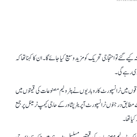
ADVERTISEM
یے گئے تو احتجاجی تحریک کو مزید وسیع کیا جائے گا۔ ان کا کہنا تھا کہ
ری رہے گی۔
ے مختلف علاقوں میں ٹرانسپورٹ کاروباریوں نے پٹرولیم مصنوعات کی قیمتوں میں
مطابق درجنوں ٹرانسپورٹ آپریٹر پشاور کے حاجی کیمپ ٹرمینل پر جمع
کیا تھا۔