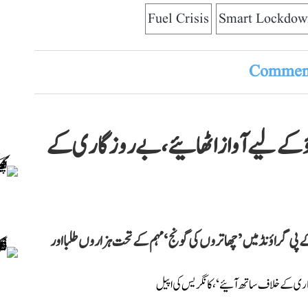
Fuel Crisis
Smart Lockdow
Comment
گونج LIVE: ’بدلاؤ کے لیے آواز اٹھائیے، بے روزگاری کے
 پی گراؤنڈ میں ’چھاتروں کی گونج‘ مہم کے تحت ہزاروں طلبا اور