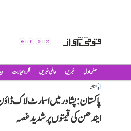
صفحہ اول
خبریں
عالمی خبریں
فکر و خیالات
وی
پاکستان
پاکستان: پشاور میں اسمارٹ لاک ڈاؤن 
ایندھن کی قیمتوں پر شدید غصہ