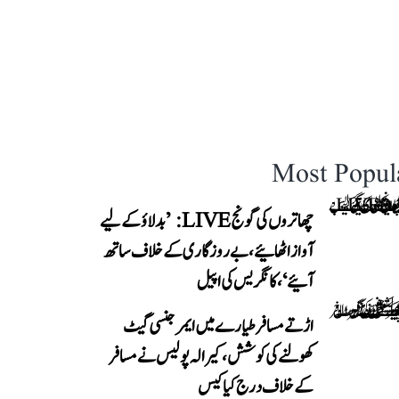
Most Popul
چھاتروں کی گونج LIVE: ’بدلاؤ کے لیے
آواز اٹھائیے، بے روزگاری کے خلاف ساتھ
آئیے‘، کانگریس کی اپیل
اڑتے مسافر طیارے میں ایمرجنسی گیٹ
کھولنے کی کوشش، کیرالہ پولیس نے مسافر
کے خلاف درج کیا کیس