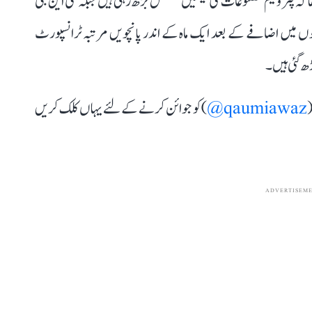
ھا کہ پٹرولیم مصنوعات کی قیمتیں مسلسل بڑھ رہی ہیں جبکہ سی این جی
 میں اضافے کے بعد ایک ماہ کے اندر پانچویں مرتبہ ٹرانسپورٹ
ھ گئی ہیں۔
(
qaumiawaz@
) کو جوائن کرنے کے لئے یہاں کلک کریں
ADVERTISEM