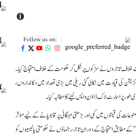
i
Follow us on:
 کے خلاف تاجروں نے سڑکوں پر نکل کر حکومت کے خلاف احتجاج کیا۔
ئزیشن کی قیادت میں نکالی گئی ریلی میں بڑی تعداد میں دکانداروں،
طور پر اسمارٹ لاک ڈاؤن واپس لینے کا مطالبہ کیا۔
 کی قیمتوں میں کمی اور بڑھتی مہنگائی پر قابو پانے کے لیے مؤثر
ون” کے مطابق احتجاج کے دوران تاجر رہنماؤں نے حکومتی پالیسیوں کو