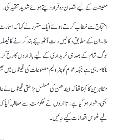
معیشت کے لیے نقصان دہ قرار دیتے ہوئے شدید تنقید کی۔
احتجاج سے خطاب کرتے ہوئے ایک مقرر نے کہا کہ اسمارٹ لاک
ملا۔ ان کے مطابق دکانیں رات آٹھ بجے بند کرانے کا فیصلہ 
لوگ شام کے بعد ہی خریداری کے لیے بازاروں کا رخ کرتے ہ
ناکام رہی ہے جبکہ عوام کو پٹرولیم مصنوعات کی قیمتوں میں ب
مظاہرین کا کہنا تھا کہ ایندھن کی مسلسل بڑھتی قیمتوں نے عا
بھی دشوار ہو گیا ہے۔ تاجروں نے حکومت سے مطالبہ کیا کہ ف
لیے ٹھوس اقدامات کیے جائیں۔