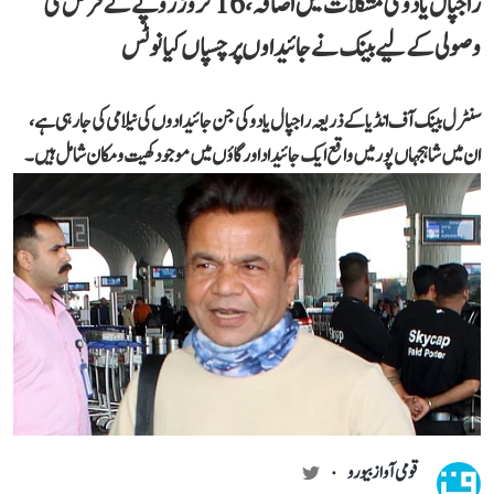
راجپال یادو کی مشکلات میں اضافہ، 16 کروڑ روپے کے قرض کی
وصولی کے لیے بینک نے جائیداوں پر چسپاں کیا نوٹس
سنٹرل بینک آف انڈیا کے ذریعہ راجپال یادو کی جن جائیدادوں کی نیلامی کی جا رہی ہے،
ان میں شاہجہاں پور میں واقع ایک جائیداد اور گاؤں میں موجود کھیت و مکان شامل ہیں۔
قومی آواز بیورو