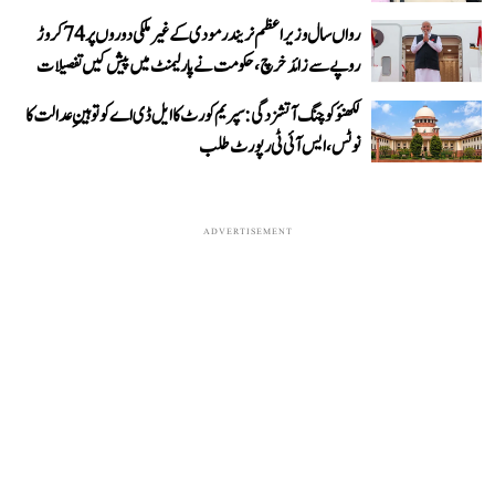
رواں سال وزیر اعظم نریندر مودی کے غیر ملکی دوروں پر 74 کروڑ
روپے سے زائد خرچ، حکومت نے پارلیمنٹ میں پیش کیں تفصیلات
لکھنؤ کوچنگ آتشزدگی: سپریم کورٹ کا ایل ڈی اے کو توہینِ عدالت کا
نوٹس، ایس آئی ٹی رپورٹ طلب
ADVERTISEMENT