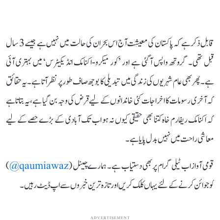
قابل ذکر ہے کہ پاکستان کی معیشت آج اس بحران کی حالت میں نہیں ہے جیسے 3 سال
قبل تھی۔ گروتھ واپس آ گئی ہے اور ’کور میکرو-اکنامک انڈیکیٹرس‘ میں بہتری آئی
ہے۔ پھر بھی عام شہریوں کی زندگی میں تبدیلی کا بوجھ صاف طور پر نظر آتا ہے۔ یہ حقائق
کہ آخری رسومات کا اخراجات کئی خاندانوں کے لیے قرض کی وجہ بن گیا ہے، یہ بتاتا ہے
کہ اکنامک ریفارم خاہ کتنا بھی حقیقی کیوں نہ ہو اب تک آبادی کے بڑے حصے کے لیے
معاشی راحت میں نہیں بدل پایا ہے۔
قومی آواز اب ٹیلی گرام پر بھی دستیاب ہے۔ ہمارے چینل (
qaumiawaz@
)
کو جوائن کرنے کے لئے یہاں کلک کریں اور تازہ ترین خبروں سے اپ ڈیٹ رہیں۔
ADVERTISEMENT