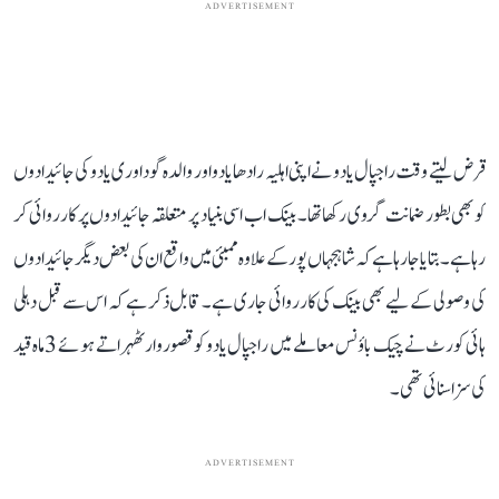
ADVERTISEMENT
قرض لیتے وقت راجپال یادو نے اپنی اہلیہ رادھا یادو اور والدہ گوداوری یادو کی جائیدادوں
کو بھی بطور ضمانت گروی رکھا تھا۔ بینک اب اسی بنیاد پر متعلقہ جائیدادوں پر کارروائی کر
رہا ہے۔ بتایا جا رہا ہے کہ شاہجہاں پور کے علاوہ ممبئی میں واقع ان کی بعض دیگر جائیدادوں
کی وصولی کے لیے بھی بینک کی کارروائی جاری ہے۔ قابل ذکر ہے کہ اس سے قبل دہلی
ہائی کورٹ نے چیک باؤنس معاملے میں راجپال یادو کو قصوروار ٹھہراتے ہوئے 3 ماہ قید
کی سزا سنائی تھی۔
ADVERTISEMENT