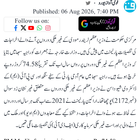
قومی آواز بیورو
Published: 06 Aug 2026, 7:40 PM
Follow us on:
مرکزی حکومت نے وزیر اعظم نریندر مودی کے غیر ملکی دوروں پر آنے والے اخراجات
کی تفصیلات پارلیمنٹ میں پیش کی ہیں۔ وزارت خارجہ نے جمعرات کو راجیہ سبھا میں بتایا
کہ وزیر اعظم کے غیر ملکی دوروں پر رواں سال اب تک تقریباً 74.58 کروڑ روپے
خرچ ہوئے ہیں۔ راجیہ سبھا میں عام آدمی پارٹی کے سنجے سنگھ اور سی پی آئی (ایم) کے
ڈاکٹر وی شیو داسن نے وزیر اعظم کے غیر ملکی دوروں سے متعلق غیر نشان زد سوال
(نمبر 2172) پوچھا تھا۔ اراکین پارلیمنٹ نے 2021 سے اب تک ہر سال اور دوروں
کے لحاظ سے ہونے والے اخراجات، دستخط کیے گئے معاہدوں (ایم او یو) اور ملک میں
آنے والی براہ راست غیر ملکی سرمایہ کاری (ایف ڈی آئی) کی تفصیلات مانگی تھیں۔