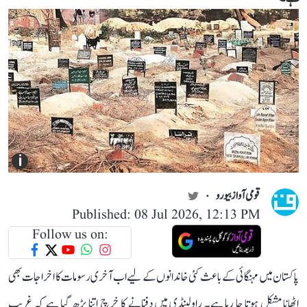
i
قومی آواز بیورو
Published: 08 Jul 2026, 12:13 PM
Follow us on:
پاکستان میں مہنگائی کے باعث کئی خاندانوں کے لیے اب آخری رسومات کا اخراجات بھی
اٹھانا مشکل ہوتا جا رہا ہے۔ راولپنڈی میں دفنانے کا خرچ اتنا بڑھ گیا ہے کہ غریب