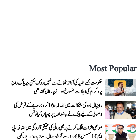
Most Popular
حکومت مجھے طلبہ کی آواز اٹھانے سے نہیں روک سکتی، پریاگ راج
پروگرام کی اجازت منسوخ ہونے پر راہل گاندھی
راجپال یادو کی مشکلات میں اضافہ، 16 کروڑ روپے کے قرض کی
وصولی کے لیے بینک نے جائیداوں پر چسپاں کیا نوٹس
موسمی اثرات الگ کرنے پر بھی دہلی کی حقیقی آلودگی میں اضافہ، پی
ایم 10 مسلسل 68 روز سے گزشتہ سال سے زیادہ: اجے ماکن