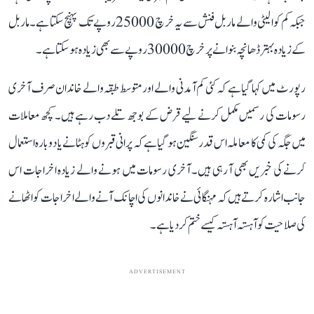
جبکہ کم کوالیٹی والے ماربل فنش سے یہ خرچ 25000 روپے تک پہنچ سکتا ہے۔ ماربل
کے زیادہ بہتر ڈھانچہ بنوانے پر خرچ 30000 روپے سے بھی زیادہ ہو سکتا ہے۔
رپورٹ میں کہا گیا ہے کہ کئی کم آمدنی والے اور متوسط طبقہ والے خاندان صرف آخری
رسومات کی رسمیں مکمل کرنے لیے قرض کے بوجھ تلے دب رہے ہیں۔ کچھ معاملات
میں جگہ کی کمی کا معاملہ اس قدر سنگین ہو گیا ہے کہ پرانی قبروں کو ہٹانے یا دوبارہ استعمال
کرنے کی خبریں بھی آ رہی ہیں۔ آخری رسومات میں ہونے والے زیادہ اخراجات اس
جانب اشارہ کرتے ہیں کہ مہنگائی نے خاندانوں کی اچانک آنے والے اخراجات کو اٹھانے
کی صلاحیت کو آہستہ آہستہ کیسے ختم کر دیا ہے۔
ADVERTISEMENT