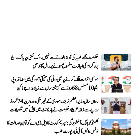
حکومت مجھے طلبہ کی آواز اٹھانے سے نہیں روک سکتی، پریاگ راج
پروگرام کی اجازت منسوخ ہونے پر راہل گاندھی
موسمی اثرات الگ کرنے پر بھی دہلی کی حقیقی آلودگی میں اضافہ، پی
ایم 10 مسلسل 68 روز سے گزشتہ سال سے زیادہ: اجے ماکن
رواں سال وزیر اعظم نریندر مودی کے غیر ملکی دوروں پر 74 کروڑ
روپے سے زائد خرچ، حکومت نے پارلیمنٹ میں پیش کیں تفصیلات
لکھنؤ کوچنگ آتشزدگی: سپریم کورٹ کا ایل ڈی اے کو توہینِ عدالت کا
نوٹس، ایس آئی ٹی رپورٹ طلب