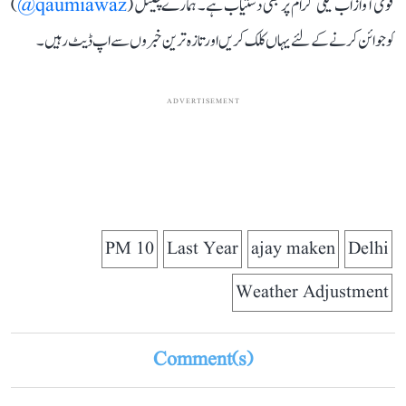
قومی آواز اب ٹیلی گرام پر بھی دستیاب ہے۔ ہمارے چینل (
qaumiawaz@
)
کو جوائن کرنے کے لئے یہاں کلک کریں اور تازہ ترین خبروں سے اپ ڈیٹ رہیں۔
ADVERTISEMENT
PM 10
Last Year
ajay maken
Delhi
Weather Adjustment
Comment(s)