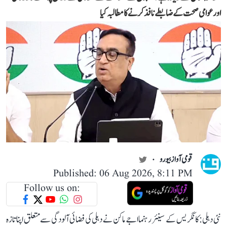
اور عوامی صحت کے ضابطے نافذ کرنے کا مطالبہ کیا
قومی آواز بیورو
Published: 06 Aug 2026, 8:11 PM
Follow us on:
نئی دہلی: کانگریس کے سینئر رہنما اجے ماکن نے دہلی کی فضائی آلودگی سے متعلق اپنا تازہ