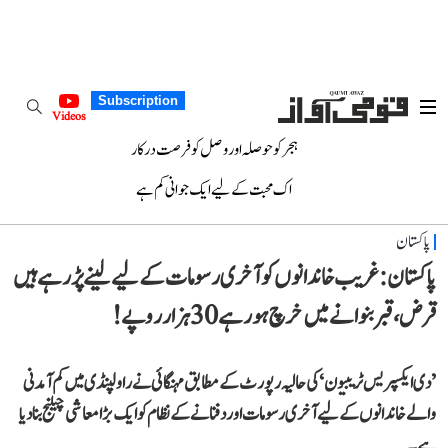
Subscription
Videos
ہجر کو حوصلہ اور وصل کو فرصت درکار
اک محبت کے لیے ایک جوانی کم ہے
پاکستان
پاکستان: غریب خاندانوں کو آخری رسومات کے لیے لینے پڑ رہے ہیں
قرض، قبر بنوانے میں خرچ ہو رہے 30 ہزار روپے!
’دی ایکسپریس ٹریبیون‘ کی حالیہ رپورٹ کے مطابق مہنگائی نے راولپنڈی میں کم آمدنی
والے خاندانوں کے لیے آخری رسومات اور دفنانے کے نظام کو ایک بڑا معاشی چیلنج بنا دیا
ہے۔