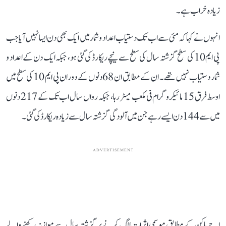
زیادہ خراب ہے۔
انہوں نے کہا کہ مئی سے اب تک دستیاب اعداد و شمار میں ایک بھی دن ایسا نہیں آیا جب
پی ایم 10 کی سطح گزشتہ سال کی سطح سے نیچے ریکارڈ کی گئی ہو، جبکہ ایک دن کے اعداد و
شمار دستیاب نہیں تھے۔ ان کے مطابق ان 68 دنوں کے دوران پی ایم 10 کی سطح میں
اوسط فرق 15 مائیکروگرام فی مکعب میٹر رہا، جبکہ رواں سال اب تک کے 217 دنوں
میں سے 144 دن ایسے رہے جن میں آلودگی گزشتہ سال سے زیادہ ریکارڈ کی گئی۔
ADVERTISEMENT
اجے ماکن کے مطابق موسمی اثرات الگ کرنے پر گزشتہ سال سے موازنہ رکھنے والے