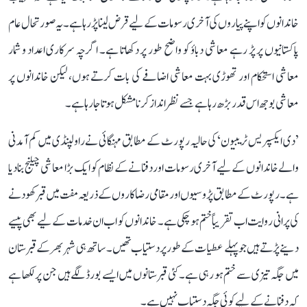
خاندانوں کو اپنے پیاروں کی آخری رسومات کے لیے قرض لینا پڑ رہا ہے۔ یہ صورتحال عام
پاکستانیوں پر پڑ رہے معاشی دباؤ کو واضح طور پر دکھاتا ہے۔ اگرچہ سرکاری اعداد و شمار
معاشی استحکام اور تھوڑی بہت معاشی اضافے کی بات کرتے ہوں، لیکن خاندانوں پر
معاشی بوجھ اس قدر بڑھ رہا ہے جسے نظر انداز کرنا مشکل ہوتا جا رہا ہے۔
’دی ایکسپریس ٹریبیون‘ کی حالیہ رپورٹ کے مطابق مہنگائی نے راولپنڈی میں کم آمدنی
والے خاندانوں کے لیے آخری رسومات اور دفنانے کے نظام کو ایک بڑا معاشی چیلنج بنا دیا
ہے۔ رپورٹ کے مطابق پڑوسیوں اور مقامی رضاکاروں کے ذریعہ مفت میں قبر کھودنے
کی پرانی روایت اب تقریباً ختم ہو چکی ہے۔ خاندانوں کو اب ان خدمات کے لیے بھی پیسے
دینے پڑتے ہیں جو پہلے عطیات کے طور پر دستیاب تھیں۔ ساتھ ہی شہر بھر کے قبرستان
میں جگہ تیزی سے ختم ہو رہی ہے۔ کئی قبرستانوں میں ایسے بورڈ لگے ہیں جن پر لکھا ہے
کہ دفنانے کے لیے کوئی جگہ دستیاب نہیں ہے۔