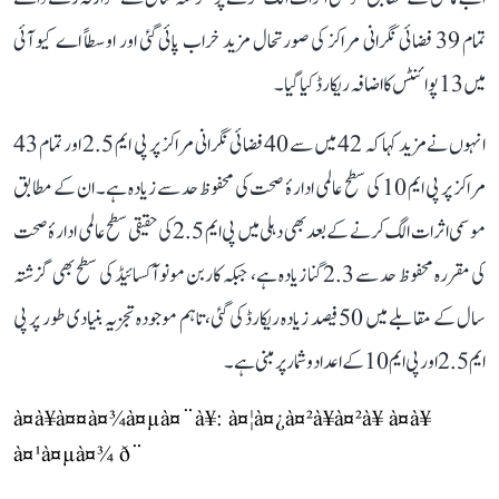
تمام 39 فضائی نگرانی مراکز کی صورتحال مزید خراب پائی گئی اور اوسطاً اے کیو آئی
میں 13 پوائنٹس کا اضافہ ریکارڈ کیا گیا۔
انہوں نے مزید کہا کہ 42 میں سے 40 فضائی نگرانی مراکز پر پی ایم 2.5 اور تمام 43
مراکز پر پی ایم 10 کی سطح عالمی ادارۂ صحت کی محفوظ حد سے زیادہ ہے۔ ان کے مطابق
موسمی اثرات الگ کرنے کے بعد بھی دہلی میں پی ایم 2.5 کی حقیقی سطح عالمی ادارۂ صحت
کی مقررہ محفوظ حد سے 2.3 گنا زیادہ ہے، جبکہ کاربن مونو آکسائیڈ کی سطح بھی گزشتہ
سال کے مقابلے میں 50 فیصد زیادہ ریکارڈ کی گئی، تاہم موجودہ تجزیہ بنیادی طور پر پی
ایم 2.5 اور پی ایم 10 کے اعداد و شمار پر مبنی ہے۔
à¤à¥à¤¤à¤¾à¤µà¤¨à¥: à¤¦à¤¿à¤²à¥à¤²à¥ à¤à¥
à¤¹à¤µà¤¾ ð¨