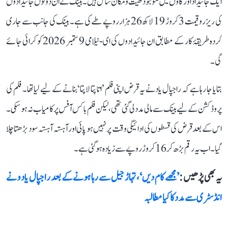
ایک جائیداد اور گاؤں میں موجود کھیت و مکان شامل ہیں۔ بینک نے ان دونوں جائیدادوں
کی ریزرو قیمت 3 کروڑ 19 لاکھ 26 ہزار روپے طے کی ہے۔ بینک کی جانب سے جاری
کردہ طریقۂ کار کے مطابق ان جائیدادوں کی ای-نیلامی 9 ستمبر 2026 کو کرائی جائے
گی۔
بتایا جا رہا ہے کہ راجپال یاد نے یہ قرض اپنی فلم ’اتا پتا لاپتا‘ بنانے کے لیے لیا تھا۔ فلم کی
پروڈکشن کے لیے بینک سے مالی مدد لی گئی تھی، لیکن فلم باکس آفس پر کامیاب نہ ہو سکی۔
اس کے بعد قرض کی قسطوں کی ادائیگی وقت پر نہیں ہو پائی اور آہستہ آہستہ سود بڑھتا چلا
گیا۔ اب یہ رقم بڑھ کر 16 کروڑ روپے سے زیادہ ہو گئی ہے۔
یہ بھی پڑھیں :
’مجھے کام دیں‘، تہاڑ جیل سے رہا ہونے کے بعد راجپال یادو نے
انڈسٹری سے مدد کا کیا مطالبہ