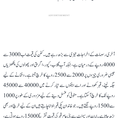
ADVERTISEMENT
آخری رسومات کے اخراجات تیزی سے بڑھ رہے ہیں۔ کفن کی قیمت اب 3000 سے
4000 روپے کے درمیان ہے، جبکہ آبِ گلاب، کپور، اگربتی اور پھولوں کی پنکھڑیاں
جیسی ضروری چیزوں پر 2000 سے 2500 روپے کا خرچ آتا ہے۔ دفنانے کے لیے
جگہ لینے، قبر کھودنے اور اسے اینٹوں سے تیار کرنے میں 40000 سے 45000
روپے تک کا خرچ آ سکتا ہے۔ متوفی کو غسل دینے کے لیے مزدوری کے طور پر 1000
سے 1500 روپے لگتے ہیں۔ جو خاندان پکی قبر بنوانا چاہتے ہیں ان کے لیے خرچ اور بھی
بڑھ جاتا ہے۔ اینٹ اور سیمنٹ سے بنی عام قبر کی قیمت تقریباً 15000 روپے ہوتی ہے،