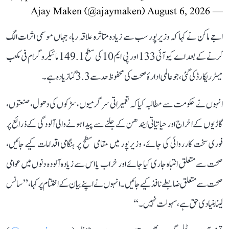
August 6, 2026
— Ajay Maken (@ajaymaken)
اجے ماکن نے کہا کہ وزیرپور سب سے زیادہ متاثرہ علاقہ رہا، جہاں موسمی اثرات الگ
کرنے کے بعد اے کیو آئی 133 اور پی ایم 10 کی سطح 149.1 مائیکروگرام فی مکعب
میٹر ریکارڈ کی گئی، جو عالمی ادارۂ صحت کی محفوظ حد سے 3.3 گنا زیادہ ہے۔
انہوں نے حکومت سے مطالبہ کیا کہ تعمیراتی سرگرمیوں، سڑکوں کی دھول، صنعتوں،
گاڑیوں کے اخراج اور حیاتیاتی ایندھن کے جلنے سے پیدا ہونے والی آلودگی کے ذرائع پر
فوری سخت کارروائی کی جائے، وزیرپور میں مقامی سطح پر ہنگامی اقدامات کیے جائیں،
صحت سے متعلق انتباہ جاری کیا جائے اور خراب یا اس سے زیادہ آلودہ دنوں میں عوامی
صحت سے متعلق ضابطے نافذ کیے جائیں۔ انہوں نے اپنے بیان کے اختتام پر کہا، ’’سانس
لینا بنیادی حق ہے، سہولت نہیں۔‘‘