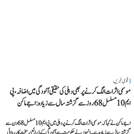
قومی خبریں
موسمی اثرات الگ کرنے پر بھی دہلی کی حقیقی آلودگی میں اضافہ، پی
ایم 10 مسلسل 68 روز سے گزشتہ سال سے زیادہ: اجے ماکن
اجے ماکن نے کہا کہ موسمی اثرات الگ کرنے پر دہلی میں پی ایم 10 مسلسل 68 دن سے
گزشتہ سال سے زیادہ ہے۔ انہوں نے حکومت سے آلودگی کے ذرائع پر سخت کارروائی