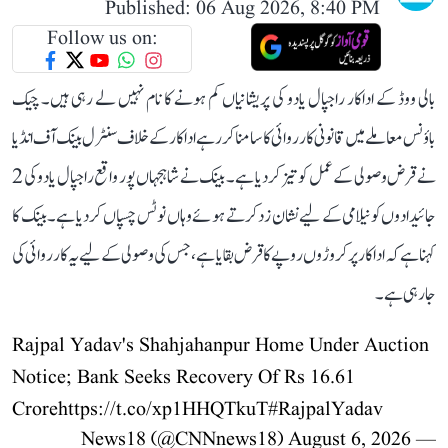
Published: 06 Aug 2026, 8:40 PM
Follow us on:
بالی ووڈ کے اداکار راجپال یادو کی پریشانیاں کم ہونے کا نام نہیں لے رہی ہیں۔ چیک
باؤنس معاملے میں قانونی کارروائی کا سامنا کر رہے اداکار کے خلاف سنٹرل بینک آف انڈیا
نے قرض وصولی کے عمل کو تیز کر دیا ہے۔ بینک نے شاہجہاں پور واقع راجپال یادو کی 2
جائیدادوں کو نیلامی کے لیے نشان زد کرتے ہوئے وہاں نوٹس چسپاں کر دیا ہے۔ بینک کا
کہنا ہے کہ اداکار پر کروڑوں روپے کا قرض بقایا ہے، جس کی وصولی کے لیے یہ کارروائی کی
جا رہی ہے۔
Rajpal Yadav's Shahjahanpur Home Under Auction
Notice; Bank Seeks Recovery Of Rs 16.61
Crore
https://t.co/xp1HHQTkuT
#RajpalYadav
August 6, 2026
— News18 (@CNNnews18)