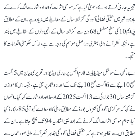
تجزیہ جاری کرتے ہوئے دعویٰ کیا ہے کہ موسمی اثرات کو اعداد و شمار سے الگ کرنے کے
باوجود شہر میں حقیقی فضائی آلودگی گزشتہ سال کے مقابلے میں زیادہ ہے۔ ان کے مطابق
پی ایم 10 کی سطح مسلسل 68 دن سے گزشتہ سال کے انہی دنوں کے مقابلے میں بلند
ہے، جبکہ نظر آنے والی بہتری دراصل موسم کی وجہ سے ہے، نہ کہ حکومتی اقدامات کا
نتیجہ۔
اجے ماکن نے سوشل میڈیا پلیٹ فارم ایکس پر جاری ویڈیو اور تحریری بیان میں 5 اگست
صبح 10 بجے سے 6 اگست صبح 10 بجے تک کے اعداد و شمار پر مبنی ہے، جبکہ اس کا موازنہ
گزشتہ سال 30 جولائی سے 13 اگست 2025 کے اوسط اعداد و شمار سے کیا گیا۔ انہوں
نے کہا کہ مرکزی آلودگی کنٹرول بورڈ کے مطابق دہلی کا اوسط اے کیو آئی 85 ریکارڈ کیا
گیا، تاہم موسمی اثرات الگ کرنے کے بعد یہی اشاریہ 94 تک پہنچ جاتا ہے۔ ان کے
مطابق اس سے ظاہر ہوتا ہے کہ حقیقی فضائی آلودگی بظاہر نظر آنے والی صورتحال سے