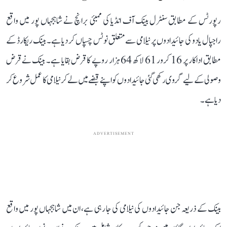
رپورٹس کے مطابق سنٹرل بینک آف انڈیا کی ممبئی برانچ نے شاہجہاں پور میں واقع
راجپال یادو کی جائیدادوں پر نیلامی سے متعلق نوٹس چسپاں کر دیا ہے۔ بینک ریکارڈ کے
مطابق اداکار پر 16 کرور 61 لاکھ 64 ہزار روپے کا قرض بقایا ہے۔ بینک نے قرض
وصولی کے لیے گروی رکھی گئی جائیدادوں کو اپنے قبضے میں لے کر نیلامی کا عمل شروع کر
دیا ہے۔
ADVERTISEMENT
بینک کے ذریعہ جن جائیدادوں کی نیلامی کی جا رہی ہے، ان میں شاہجہاں پور میں واقع