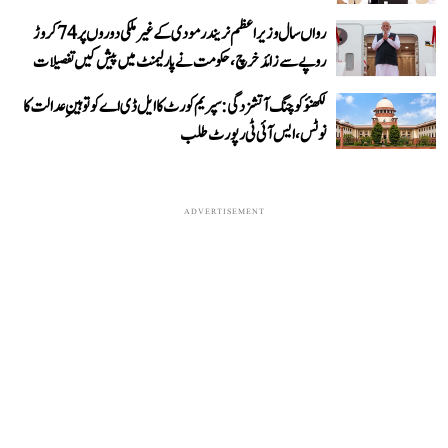
رواں سال وزیر اعظم نریندر مودی کے غیر ملکی دوروں پر 74 کروڑ
روپے سے زائد خرچ، حکومت نے پارلیمنٹ میں پیش کیں تفصیلات
لکھنؤ کوچنگ آتشزدگی: سپریم کورٹ کا ایل ڈی اے کو توہینِ عدالت کا
نوٹس، ایس آئی ٹی رپورٹ طلب
ADVERTISEMENT