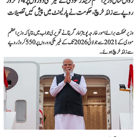
رواں سال وزیر اعظم نریندر مودی کے غیر ملکی دوروں پر 74 کروڑ
روپے سے زائد خرچ، حکومت نے پارلیمنٹ میں پیش کیں تفصیلات
وزیر مملکت برائے امور خارجہ پویترا مارگریٹا نے تحریری جواب میں بتایا کہ وزیر اعظم
مودی کے 2021 سے جولائی 2026 تک کے غیر ملکی دوروں پر 550 کروڑ روپے
سے زائد خرچ ہوئے۔