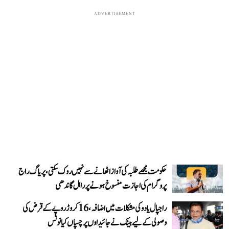
ADVERTISEMENT
حکومت مجھے طلبہ کی آواز اٹھانے سے نہیں روک سکتی، پریاگ راج
پروگرام کی اجازت منسوخ ہونے پر راہل گاندھی
راجپال یادو کی مشکلات میں اضافہ، 16 کروڑ روپے کے قرض کی
وصولی کے لیے بینک نے جائیداوں پر چسپاں کیا نوٹس