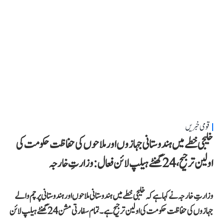
قومی خبریں
خلیجی خطے میں ہندوستانی جہازوں اور ملاحوں کی حفاظت حکومت کی
اولین ترجیح، 24 گھنٹے ہیلپ لائن فعال: وزارتِ خارجہ
وزارتِ خارجہ نے کہا ہے کہ خلیجی خطے میں ہندوستانی ملاحوں اور ہندوستانی پرچم والے
جہازوں کی حفاظت حکومت کی اولین ترجیح ہے۔ تمام سفارتی مشن 24 گھنٹے ہیلپ لائن