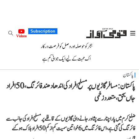
Subscription
Videos
ہجر کو حوصلہ اور وصل کو فرصت درکار
اک محبت کے لیے ایک جوانی کم ہے
پاکستان
پاکستان: مسافر گاڑیوں پر مسلح افراد کی اندھا دھند فائرنگ، 50 افراد
جاں بحق، متعدد زخمی
ضلع کرم میں پارا چنار سے پشاور جانے والی گاڑیوں کے قافلے پر مسلح افراد کی جانب سے
فائرنگ کی گئی ہے، اس فائرنگ میں 6 خواتین سمیت کم از کم 50 افراد ہلاک ہو گئے
ہیں۔