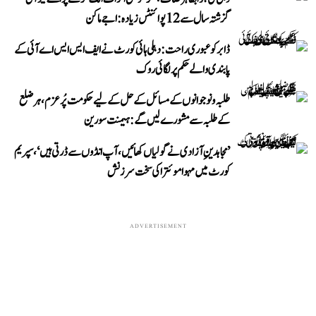
گزشتہ سال سے 12 پوائنٹس زیادہ: اجے ماکن
ڈابر کو عبوری راحت: دہلی ہائی کورٹ نے ایف ایس ایس اے آئی کے
پابندی والے حکم پر لگائی روک
طلبہ و نوجوانوں کے مسائل کے حل کے لیے حکومت پُرعزم، ہر ضلع
کے طلبہ سے مشورے لیں گے: ہیمنت سورین
’مجاہدینِ آزادی نے گولیاں کھائیں، آپ انڈوں سے ڈرتی ہیں‘، سپریم
کورٹ میں مہوا موئترا کی سخت سرزنش
ADVERTISEMENT