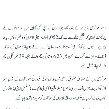
ادھر مرکزی وزیر برائے بندرگاہ، جہاز رانی اور آبی گزرگاہیں سربانند سونووال نے
پارلیمنٹ کو بتایا کہ خلیجی خطے سے اب تک 4,052 ہندوستانی ملاحوں کو وطن واپس لایا جا
چکا ہے۔ انہوں نے کہا کہ 3 اگست تک ہندوستان آنے والے 62 جہاز کامیابی کے ساتھ
آبنائے ہرمز سے گزرے، جن میں 23 ہندوستانی پرچم والے جبکہ 39 غیر ملکی پرچم
والے جہاز شامل تھے۔
مرکزی وزیر کے مطابق مشرقِ وسطیٰ میں بدلتی ہوئی سکیورٹی صورتحال کے پیشِ نظر
ڈائریکٹوریٹ جنرل آف میری ٹائم ایڈمنسٹریشن (ڈی جی ایم اے) مسلسل اپنی ایڈوائزری
کو اپ ڈیٹ کر رہا ہے تاکہ ہندوستانی ملاحوں کی حفاظت کو مزید مؤثر بنایا جا سکے۔