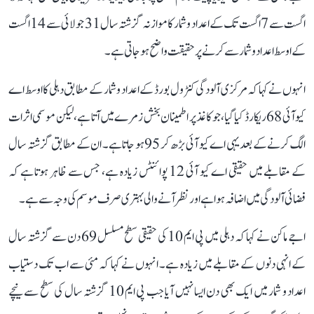
اگست سے 7 اگست تک کے اعداد و شمار کا موازنہ گزشتہ سال 31 جولائی سے 14 اگست
کے اوسط اعداد و شمار سے کرنے پر حقیقت واضح ہو جاتی ہے۔
انہوں نے کہا کہ مرکزی آلودگی کنٹرول بورڈ کے اعداد و شمار کے مطابق دہلی کا اوسط اے
کیو آئی 68 ریکارڈ کیا گیا، جو کاغذ پر اطمینان بخش زمرے میں آتا ہے، لیکن موسمی اثرات
الگ کرنے کے بعد یہی اے کیو آئی بڑھ کر 95 ہو جاتا ہے۔ ان کے مطابق گزشتہ سال
کے مقابلے میں حقیقی اے کیو آئی 12 پوائنٹس زیادہ ہے، جس سے ظاہر ہوتا ہے کہ
فضائی آلودگی میں اضافہ ہوا ہے اور نظر آنے والی بہتری صرف موسم کی وجہ سے ہے۔
اجے ماکن نے کہا کہ دہلی میں پی ایم 10 کی حقیقی سطح مسلسل 69 دن سے گزشتہ سال
کے انہی دنوں کے مقابلے میں زیادہ ہے۔ انہوں نے کہا کہ مئی سے اب تک دستیاب
اعداد و شمار میں ایک بھی دن ایسا نہیں آیا جب پی ایم 10 گزشتہ سال کی سطح سے نیچے