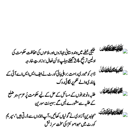
خلیجی خطے میں ہندوستانی جہازوں اور ملاحوں کی حفاظت حکومت کی
اولین ترجیح، 24 گھنٹے ہیلپ لائن فعال: وزارتِ خارجہ
ڈابر کو عبوری راحت: دہلی ہائی کورٹ نے ایف ایس ایس اے آئی کے
پابندی والے حکم پر لگائی روک
طلبہ و نوجوانوں کے مسائل کے حل کے لیے حکومت پُرعزم، ہر ضلع
کے طلبہ سے مشورے لیں گے: ہیمنت سورین
’مجاہدینِ آزادی نے گولیاں کھائیں، آپ انڈوں سے ڈرتی ہیں‘، سپریم
کورٹ میں مہوا موئترا کی سخت سرزنش