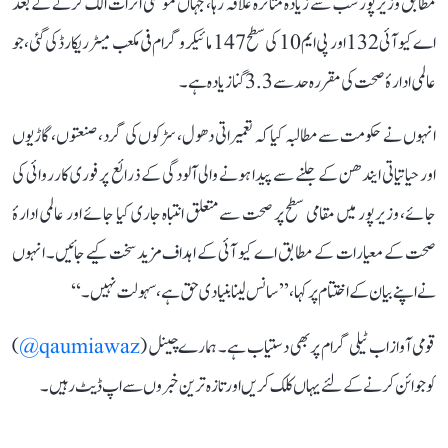
مطابق وزیرپور سب سے زیادہ متاثرہ علاقہ رہا، جہاں موسمی اثرات الگ کرنے کے بعد
اے کیو آئی 132 اور پی ایم 10 کی سطح 147 مائیکروگرام فی مکعب میٹر ریکارڈ کی گئی، جو
عالمی ادارۂ صحت کی مقررہ حد سے 3.3 گنا زیادہ ہے۔
انہوں نے حکومت سے مطالبہ کیا کہ تعمیراتی دھول، سڑکوں کی گرد، صنعتوں، گاڑیوں
اور حیاتیاتی ایندھن کے جلنے سے پیدا ہونے والی آلودگی کے ذرائع پر فوری کارروائی کی
جائے، وزیرپور میں مقامی سطح پر صحت سے متعلق انتباہ جاری کیا جائے اور عالمی ادارۂ
صحت کے معیارات کے مطابق اے کیو آئی کے اہداف مزید سخت کیے جائیں۔ انہوں
نے اپنے بیان کے اختتام پر کہا، ’’سانس لینا بنیادی حق ہے، سہولت نہیں۔‘‘
قومی آواز اب ٹیلی گرام پر بھی دستیاب ہے۔ ہمارے چینل (
qaumiawaz@
)
کو جوائن کرنے کے لئے یہاں کلک کریں اور تازہ ترین خبروں سے اپ ڈیٹ رہیں۔