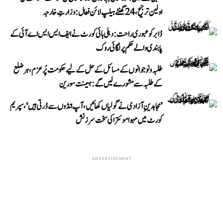
اولین ترجیح، 24 گھنٹے ہیلپ لائن فعال: وزارتِ خارجہ
ڈابر کو عبوری راحت: دہلی ہائی کورٹ نے ایف ایس ایس اے آئی کے
پابندی والے حکم پر لگائی روک
طلبہ و نوجوانوں کے مسائل کے حل کے لیے حکومت پُرعزم، ہر ضلع
کے طلبہ سے مشورے لیں گے: ہیمنت سورین
’مجاہدینِ آزادی نے گولیاں کھائیں، آپ انڈوں سے ڈرتی ہیں‘، سپریم
کورٹ میں مہوا موئترا کی سخت سرزنش
ADVERTISEMENT