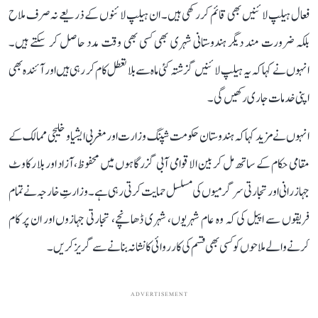
فعال ہیلپ لائنیں بھی قائم کر رکھی ہیں۔ ان ہیلپ لائنوں کے ذریعے نہ صرف ملاح
بلکہ ضرورت مند دیگر ہندوستانی شہری بھی کسی بھی وقت مدد حاصل کر سکتے ہیں۔
انہوں نے کہا کہ یہ ہیلپ لائنیں گزشتہ کئی ماہ سے بلا تعطل کام کر رہی ہیں اور آئندہ بھی
اپنی خدمات جاری رکھیں گی۔
انہوں نے مزید کہا کہ ہندوستان حکومت شپنگ وزارت اور مغربی ایشیا و خلیجی ممالک کے
مقامی حکام کے ساتھ مل کر بین الاقوامی آبی گزرگاہوں میں محفوظ، آزاد اور بلا رکاوٹ
جہاز رانی اور تجارتی سرگرمیوں کی مسلسل حمایت کرتی رہی ہے۔ وزارتِ خارجہ نے تمام
فریقوں سے اپیل کی کہ وہ عام شہریوں، شہری ڈھانچے، تجارتی جہازوں اور ان پر کام
کرنے والے ملاحوں کو کسی بھی قسم کی کارروائی کا نشانہ بنانے سے گریز کریں۔
ADVERTISEMENT