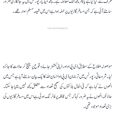
طرف سے کیا گیا ہے یا پھر کچھ الگ معاملہ ہے۔ کچھ میڈیا رپورٹس میں یہ جانکاری ضرور
سامنے آئی ہے کہ جن مسافر گاڑیوں پر حملہ ہوا ہے اس میں شیعہ مسلم سوار تھے۔
ADVERTISEMENT
موصولہ اطلاع کے مطابق ڈی پی او اور ڈپٹی کمشنر جائے وقوع پر پہنچ کر حالات کا جائزہ
لیا۔ شروعاتی رپورٹس میں ترجمان ڈی پی او احسان اللہ کا ایک بیان سامنے آیا ہے جس میں
انھوں نے کہا ہے کہ فی الحال ہلاکتوں کی صحیح تعداد سے متعلق کچھ نہیں بتایا جا سکتا۔
حالانکہ انھوں نے یہ ضرور کہا کہ جس قافلہ پر فائرنگ ہوئی ہے اس میں مسافر گاڑیوں کی
بڑی تعداد موجود تھی۔