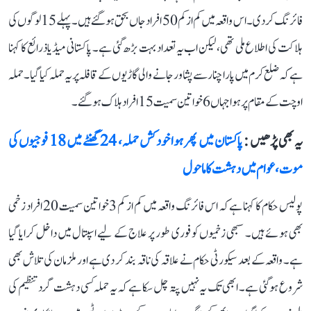
فائرنگ کر دی۔ اس واقعہ میں کم از کم 50 افراد جاں بحق ہو گئے ہیں۔ پہلے 15 لوگوں کی
ہلاکت کی اطلاع ملی تھی، لیکن اب یہ تعداد بہت بڑھ گئی ہے۔ پاکستانی میڈیا ذرائع کا کہنا
ہے کہ ضلع کرم میں پارا چنار سے پشاور جانے والی گاڑیوں کے قافلہ پر یہ حملہ کیا گیا۔ حملہ
اوچت کے مقام پر ہوا جہاں 6 خواتین سمیت 15 افراد ہلاک ہو گئے۔
یہ بھی پڑھیں :
پاکستان میں پھر ہوا خودکش حملہ، 24 گھنٹے میں 18 فوجیوں کی
موت، عوام میں دہشت کا ماحول
پولیس حکام کا کہنا ہے کہ اس فائرنگ واقعہ میں کم از کم 3 خواتین سمیت 20 افراد زخمی
بھی ہوئے ہیں۔ سبھی زخمیوں کو فوری طور پر علاج کے لیے اسپتال میں داخل کرایا گیا
ہے۔ واقعہ کے بعد سیکورٹی حکام نے علاقہ کی ناقہ بند کر دی ہے اور ملزمان کی تلاش بھی
شروع ہو گئی ہے۔ ابھی تک یہ نہیں پتہ چل سکا ہے کہ یہ حملہ کسی دہشت گرد تنظیم کی