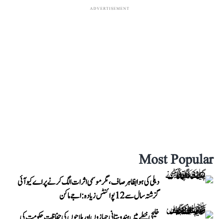
ADVERTISEMENT
Most Popular
دہلی کی ہوا بظاہر صاف، مگر موسمی اثرات الگ کرنے پر اے کیو آئی
گزشتہ سال سے 12 پوائنٹس زیادہ: اجے ماکن
خلیجی خطے میں ہندوستانی جہازوں اور ملاحوں کی حفاظت حکومت کی