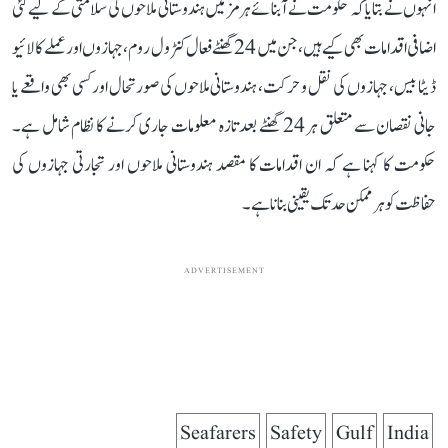
انہوں نے بتایا کہ حکومت نے آبنائے ہرمز میں ہندوستانی ملاحوں کی سلامتی کے لیے کئی
اضافی اقدامات بھی کیے ہیں، جن میں 24 گھنٹے فعال کنٹرول روم، جہازوں اور عملے کا لائیو
ڈیٹا بیس، جہازوں کی نقل و حرکت، ہندوستانی ملاحوں کی صورتحال اور کسی بھی واقعے یا
جانی نقصان سے متعلق ہر 24 گھنٹے بعد تازہ معلومات جاری کرنے کا نظام شامل ہے۔
حکومت کا کہنا ہے کہ ان اقدامات کا مقصد ہندوستانی ملاحوں اور تجارتی جہازوں کی
حفاظت کو ہر ممکن حد تک یقینی بنانا ہے۔
ADVERTISEMENT
Seafarers
Safety
Gulf
India