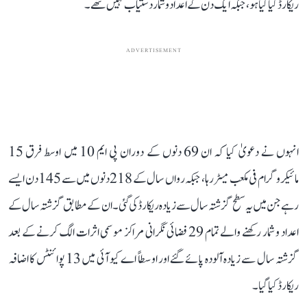
ریکارڈ کیا گیا ہو، جبکہ ایک دن کے اعداد و شمار دستیاب نہیں تھے۔
ADVERTISEMENT
انہوں نے دعویٰ کیا کہ ان 69 دنوں کے دوران پی ایم 10 میں اوسط فرق 15
مائیکروگرام فی مکعب میٹر رہا، جبکہ رواں سال کے 218 دنوں میں سے 145 دن ایسے
رہے جن میں یہ سطح گزشتہ سال سے زیادہ ریکارڈ کی گئی۔ ان کے مطابق گزشتہ سال کے
اعداد و شمار رکھنے والے تمام 29 فضائی نگرانی مراکز موسمی اثرات الگ کرنے کے بعد
گزشتہ سال سے زیادہ آلودہ پائے گئے اور اوسطاً اے کیو آئی میں 13 پوائنٹس کا اضافہ
ریکارڈ کیا گیا۔