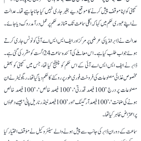
کمپنی کو اپنا موقف پیش کرنے کا موقع دیے بغیر جاری نہیں کیا جانا چاہیے تھا۔ عدالت
نے اپنے عبوری حکم میں کہا کہ اگلی سماعت تک متنازعہ حکم پر عمل درآمد روک دیا جائے۔
عدالت نے ڈابر انڈیا کی عرضی پر مرکز اور ایف ایس ایس اے آئی کو نوٹس جاری کرتے
ہوئے جواب طلب کیا ہے۔ اس معاملے کی آئندہ سماعت 24 اگست کو مقرر کی گئی ہے۔
ڈابر نے ایف ایس ایس اے آئی کے اس حکم کو چیلنج کیا تھا، جس میں کمپنی کو بعض
مخصوص غذائی مصنوعات کی فروخت فوری طور پر روکنے کا حکم دیا گیا تھا۔ ریگولیٹر نے ان
مصنوعات پر درج ’100 فیصد قدرتی‘، ’100 فیصد خالص‘، ’100 فیصد خالص
ہونے کی ضمانت‘، ’100 فیصد آرگینک‘ اور ’100 فیصد ٹینڈر ناریل پانی‘ جیسے دعوؤں
پر اعتراض ظاہر کیا تھا۔
سماعت کے دوران ڈابر کی جانب سے پیش ہونے والے سینئر وکیل نے مؤقف اختیار کیا