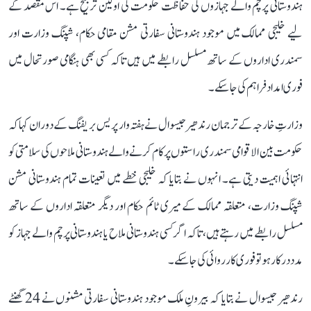
ہندوستانی پرچم والے جہازوں کی حفاظت حکومت کی اولین ترجیح ہے۔ اس مقصد کے
لیے خلیجی ممالک میں موجود ہندوستانی سفارتی مشن مقامی حکام، شپنگ وزارت اور
سمندری اداروں کے ساتھ مسلسل رابطے میں ہیں تاکہ کسی بھی ہنگامی صورتحال میں
فوری امداد فراہم کی جا سکے۔
وزارتِ خارجہ کے ترجمان رندھیر جیسوال نے ہفتہ وار پریس بریفنگ کے دوران کہا کہ
حکومت بین الاقوامی سمندری راستوں پر کام کرنے والے ہندوستانی ملاحوں کی سلامتی کو
انتہائی اہمیت دیتی ہے۔ انہوں نے بتایا کہ خلیجی خطے میں تعینات تمام ہندوستانی مشن
شپنگ وزارت، متعلقہ ممالک کے میری ٹائم حکام اور دیگر متعلقہ اداروں کے ساتھ
مسلسل رابطے میں رہتے ہیں، تاکہ اگر کسی ہندوستانی ملاح یا ہندوستانی پرچم والے جہاز کو
مدد درکار ہو تو فوری کارروائی کی جا سکے۔
رندھیر جیسوال نے بتایا کہ بیرونِ ملک موجود ہندوستانی سفارتی مشنوں نے 24 گھنٹے