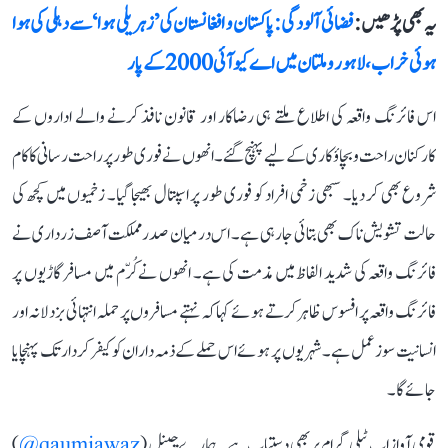
یہ بھی پڑھیں :
فضائی آلودگی: پاکستان و افغانستان کی ’زہریلی ہوا‘ سے دہلی کی ہوا
ہوئی خراب، لاہور و ملتان میں اے کیو آئی 2000 کے پار
اس فائرنگ واقعہ کی اطلاع ملتے ہی رضاکار اور قانون نافذ کرنے والے اداروں کے
کارکنان راحت و بچاؤکاری کے لیے پہنچ گئے۔ انھوں نے فوری طور پر راحت رسانی کا کام
شروع بھی کر دیا۔ سبھی زخمی افراد کو فوری طور پر اسپتال بھیجا گیا۔ زخمیوں میں کچھ کی
حالت تشویش ناک بھی بتائی جا رہی ہے۔ اس درمیان صدر مملکت آصف زرداری نے
فائرنگ واقعہ کی شدید الفاظ میں مذمت کی ہے۔ انھوں نے کُرّم میں مسافر گاڑیوں پر
فائرنگ واقعہ پر افسوس ظاہر کرتے ہوئے کہا کہ نہتے مسافروں پر حملہ انتہائی بزدلانہ اور
انسانیت سوز عمل ہے۔ شہریوں پر ہوئے اس حملے کے ذمہ داران کو کیفر کردار تک پہنچایا
جائے گا۔
قومی آواز اب ٹیلی گرام پر بھی دستیاب ہے۔ ہمارے چینل (
qaumiawaz@
)