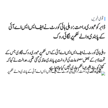
قومی خبریں
ڈابر کو عبوری راحت: دہلی ہائی کورٹ نے ایف ایس ایس اے آئی
کے پابندی والے حکم پر لگائی روک
دہلی ہائی کورٹ نے ایف ایس ایس اے آئی کے اس حکم پر عبوری روک لگا دی جس کے
تحت ڈابر کے بعض مصنوعات کی فروخت پر پابندی عائد کی گئی تھی۔ عدالت نے کہا کہ
کمپنی کو سنے بغیر ایسا حکم جاری نہیں کیا جانا چاہیے