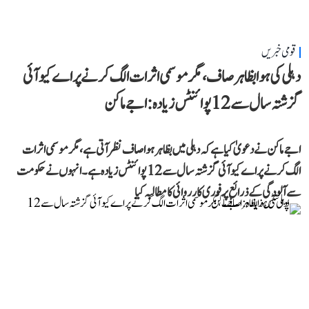
قومی خبریں
دہلی کی ہوا بظاہر صاف، مگر موسمی اثرات الگ کرنے پر اے کیو آئی
گزشتہ سال سے 12 پوائنٹس زیادہ: اجے ماکن
اجے ماکن نے دعویٰ کیا ہے کہ دہلی میں بظاہر ہوا صاف نظر آتی ہے، مگر موسمی اثرات
الگ کرنے پر اے کیو آئی گزشتہ سال سے 12 پوائنٹس زیادہ ہے۔ انہوں نے حکومت
سے آلودگی کے ذرائع پر فوری کارروائی کا مطالبہ کیا