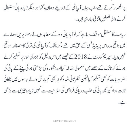
پر انحصار کرتے تھے، اب وہاں آبپاشی کے ذریعے دھان، گنا اور دیگر زیادہ پانی استعمال
کرنے والی فصلیں اگائی جا رہی ہیں۔
ریاست کا مستقل موقف رہا ہے کہ نوآبادیاتی دور کے معاہدوں نے، جو زیریں دھارے
میں واقع مدراس پریذیڈنسی کے حق میں تھے، کرناٹک کو آبپاشی کی ترقی کا منصفانہ موقع
نہیں دیا۔ سپریم کورٹ نے 2018 کے فیصلے میں اس دلیل کو جزوی طور پر تسلیم کرتے
ہوئے کرناٹک کے حصے میں معمولی اضافہ کیا اور بنگلورو کی بڑھتی ہوئی پینے کے پانی کی
ضروریات کو بھی تسلیم کیا لیکن نظرثانی شدہ کوٹہ بھی کم بارش والے برسوں میں ناکافی
ثابت ہوا، کیونکہ پانی کی طلب دریا کی فراہمی کی صلاحیت سے کہیں زیادہ تیزی سے بڑھی
ہے۔
ADVERTISEMENT