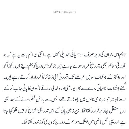
ADVERTISEMENT
تاہم اس بحران کی وجہ صرف موسمیاتی تبدیلی نہیں ہے۔ اتنی ہی اہم بات یہ ہے کہ وہ
قدرتی مناظر بھی بتدریج کمزور ہوتے جا رہے ہیں جو خود اس دریا کو جنم دیتے ہیں۔ کوڈاگو
اور وائناڈ کے جنگلات طویل عرصے تک قدرتی آبی ذخائر کا کردار ادا کرتے رہے ہیں۔
گھنے جنگلات، نامیاتی مادے سے بھرپور مٹی اور دلدلی علاقے مانسون کا پانی جذب کر کے
اسے آہستہ آہستہ ندی نالوں میں چھوڑتے تھے، جس سے بارش ختم ہونے کے بعد بھی
دریا مستقل بہاؤ برقرار رکھتا تھا۔ زیرزمین پانی کے اس تدریجی اخراج کو بیس فلو کہا جاتا
ہے، اور یہی عمل ماضی میں خشک موسم کے دوران کاویری کو زندہ رکھتا تھا۔