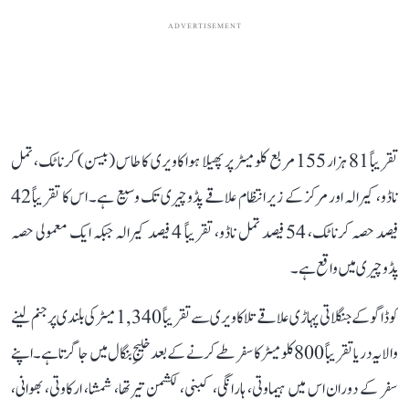
ADVERTISEMENT
تقریباً 81 ہزار 155 مربع کلومیٹر پر پھیلا ہوا کاویری کا طاس (بیسن) کرناٹک، تمل
ناڈو، کیرالہ اور مرکز کے زیر انتظام علاقے پڈوچیری تک وسیع ہے۔ اس کا تقریباً 42
فیصد حصہ کرناٹک، 54 فیصد تمل ناڈو، تقریباً 4 فیصد کیرالہ جبکہ ایک معمولی حصہ
پڈوچیری میں واقع ہے۔
کوڈاگو کے جنگلاتی پہاڑی علاقے تلاکاویری سے تقریباً 1,340 میٹر کی بلندی پر جنم لینے
والا یہ دریا تقریباً 800 کلومیٹر کا سفر طے کرنے کے بعد خلیجِ بنگال میں جا گرتا ہے۔ اپنے
سفر کے دوران اس میں ہیماوتی، ہارانگی، کبنی، لکشمن تیرتھا، شمشا، ارکاوتی، بھوانی،