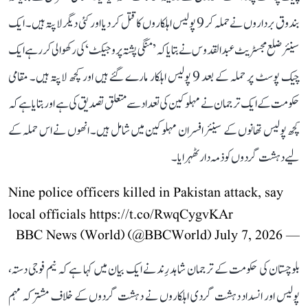
بندوق برداروں نے حملہ کر 9 پولیس اہلکاروں کا قتل کر دیا اور کئی دیگر لاپتہ ہیں۔ ایک
سینئر ضلع مجسٹریٹ عبدالقدوس نے بتایا کہ ’منگی پشتہ پروجیکٹ‘ کی رکھوالی کر رہے ایک
چیک پوسٹ پر حملہ کے بعد 9 پولیس اہلکار مارے گئے ہیں اور کچھ لاپتہ ہیں۔ مقامی
حکومت کے ایک ترجمان نے مہلوکین کی تعداد سے متعلق تصدیق کی ہے اور بتایا ہے کہ
کچھ پولیس تھانوں کے سینئر افسران مہلوکین میں شامل ہیں۔ انھوں نے اس حملہ کے
لیے دہشت گردوں کو ذمہ دار ٹھہرایا۔
Nine police officers killed in Pakistan attack, say
local officials
https://t.co/RwqCygvKAr
July 7, 2026
— BBC News (World) (@BBCWorld)
بلوچستان کی حکومت کے ترجمان شاہد رِند نے ایک بیان میں کہا ہے کہ نیم فوجی دستہ،
پولیس اور انسداد دہشت گردی اہلکاروں نے دہشت گردوں کے خلاف مشترکہ مہم