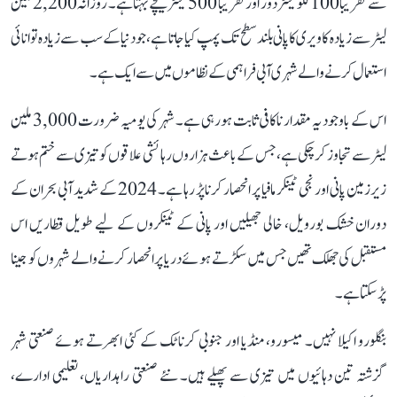
سے تقریباً 100 کلومیٹر دور اور تقریباً 500 میٹر نیچے بہتا ہے۔ روزانہ 2,200 ملین
لیٹر سے زیادہ کاویری کا پانی بلند سطح تک پمپ کیا جاتا ہے، جو دنیا کے سب سے زیادہ توانائی
استعمال کرنے والے شہری آبی فراہمی کے نظاموں میں سے ایک ہے۔
اس کے باوجود یہ مقدار ناکافی ثابت ہو رہی ہے۔ شہر کی یومیہ ضرورت 3,000 ملین
لیٹر سے تجاوز کر چکی ہے، جس کے باعث ہزاروں رہائشی علاقوں کو تیزی سے ختم ہوتے
زیرزمین پانی اور نجی ٹینکر مافیا پر انحصار کرنا پڑ رہا ہے۔ 2024 کے شدید آبی بحران کے
دوران خشک بورویل، خالی جھیلیں اور پانی کے ٹینکروں کے لیے طویل قطاریں اس
مستقبل کی جھلک تھیں جس میں سکڑتے ہوئے دریا پر انحصار کرنے والے شہروں کو جینا
پڑ سکتا ہے۔
بنگلورو اکیلا نہیں۔ میسورو، منڈیا اور جنوبی کرناٹک کے کئی ابھرتے ہوئے صنعتی شہر
گزشتہ تین دہائیوں میں تیزی سے پھیلے ہیں۔ نئے صنعتی راہداریاں، تعلیمی ادارے،