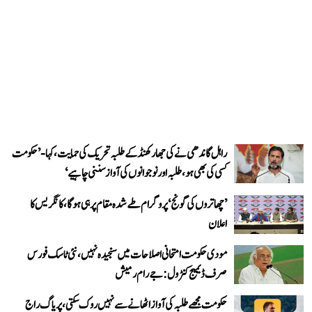
راہل گاندھی نے کی جھارکھنڈ کے طلبہ تحریک کی حمایت، کہا- ’حکومت
کسی کی بھی ہو، طلبہ اور نوجوانوں کی آواز سننی چاہیے‘
’چھاتروں کی گونج‘ پروگرام طے شدہ مقام پر ہی ہوگا، کانگریس کا
اعلان
مودی حکومت امتحانی اصلاحات میں سنجیدہ نہیں، نئی ٹاسک فورس
صرف ڈیمیج کنٹرول: جے رام رمیش
حکومت مجھے طلبہ کی آواز اٹھانے سے نہیں روک سکتی، پریاگ راج