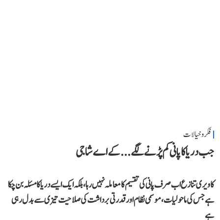
فکر و خیالات
جب دریا کا پانی کم پڑنے لگے...کے اے شاجی
کاویری تنازع اب صرف پانی کی تقسیم کا معاملہ نہیں رہا، بلکہ ایک ایسے دریا کا مسئلہ بن چکا
ہے جس کی ماحولیات، موسمی نظام اور قدرتی برداشت کی صلاحیت تیزی سے بدل رہی
ہے