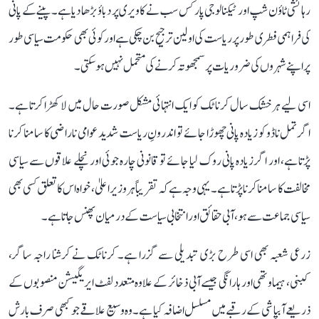
رہائشی ٹاؤن شپ اور ٹیکنالوجی پارکس سب نے کاویری پر دباؤ بڑھا دیا ہے۔ پینے کے پانی
کی فراہمی فطری طور پر ریاست کی اولین ترجیح بن چکی ہے اور کوئی بھی حکومت سیاسی طور
پر اپنے شہروں کی ضروریات پر سمجھوتہ کرنے کی متحمل نہیں ہو سکتی۔
اسی لیے ہر خشک سال کرناٹک کو ایک انتہائی مشکل صورت حال میں لا کھڑا کرتا ہے۔
اگر تمل ناڈو کو زیادہ پانی چھوڑا جائے تو اندرونِ ریاست شدید عوامی ناراضی کا سامنا کرنا
پڑتا ہے، اور اگر زیادہ پانی روک لیا جائے تو قانونی چارہ جوئی اور نچلے علاقوں سے سیاسی
مخالفت کا سامنا کرنا پڑتا ہے۔ یہی وجہ ہے کہ تقریباً ہر وزیر اعلیٰ، خواہ اس کا تعلق کسی بھی
سیاسی جماعت سے ہو، آبی حقائق اور انتخابی سیاست کے درمیان پھنس جاتا ہے۔
زرعی شعبہ بھی اسی طرح بڑی تبدیلی سے گزرا ہے۔ کرناٹک نے کرشنا راجہ ساگر،
کبنی، ہیماوتھی اور ہارانگی جیسے آبی ذخائر کے علاوہ متعدد لفٹ ایریگیشن منصوبوں کے
ذریعے آبپاشی کے رقبے میں مسلسل اضافہ کیا ہے۔ وہ وسیع علاقے جو کبھی صرف بارش