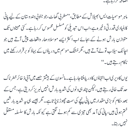
اضافہ کر رہا ہے۔
ماہر موسمیات ایس ابھیلاش کے مطابق، ’’مغربی گھاٹ، جو جنوبی ہندوستان کے لیے پانی
کا بنیادی قدرتی ذخیرہ ہے، اب اس تبدیلی کو مسلسل محسوس کر رہا ہے۔ کئی مہینوں تک
متوازن بارش ہونے کے بجائے اب اکثر ایسے موسلادھار واقعات پیش آتے ہیں جو
اچانک سیلاب تو لے آتے ہیں، مگر خشک موسم میں دریاؤں کے بہاؤ کو برقرار رکھنے میں
ناکام رہتے ہیں۔‘‘
یوں کاویری اب انتہاؤں کا دریا بنتا جا رہا ہے۔ مانسون کے بیشتر حصے میں آبی ذخائر خطرناک
حد تک خالی رہتے ہیں، لیکن چند ہی دنوں کی شدید بارش انہیں لبریز کر دیتی ہے، جس کے
بعد حکام کو بڑی مقدار میں پانی نیچے کی سمت چھوڑنا پڑتا ہے۔ مگر جیسے ہی یہ شدید بارشیں
ختم ہوتی ہیں، پانی کی آمد بھی تیزی سے کم ہونے لگتی ہے کیونکہ بارش کا سلسلہ مستقل
نہیں رہتا۔