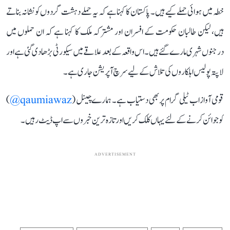
خطہ میں ہوائی حملے کیے ہیں۔ پاکستان کا کہنا ہے کہ یہ حملے دہشت گردوں کو نشانہ بناتے
ہیں، لیکن طالبان حکومت کے افسران اور مشترکہ ملک کا کہنا ہے کہ ان حملوں میں
درجنوں شہری مارے گئے ہیں۔ اس واقعہ کے بعد علاقے میں سیکورٹی بڑھا دی گئی ہے اور
لاپتہ پولیس اہلکاروں کی تلاش کے لیے سرچ آپریشن جاری ہے۔
قومی آواز اب ٹیلی گرام پر بھی دستیاب ہے۔ ہمارے چینل (
qaumiawaz@
)
کو جوائن کرنے کے لئے یہاں کلک کریں اور تازہ ترین خبروں سے اپ ڈیٹ رہیں۔
ADVERTISEMENT