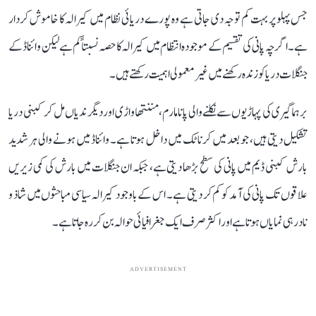
جس پہلو پر بہت کم توجہ دی جاتی ہے وہ پورے دریائی نظام میں کیرالہ کا خاموش کردار
ہے۔ اگرچہ پانی کی تقسیم کے موجودہ انتظام میں کیرالہ کا حصہ نسبتاً کم ہے لیکن وائناڈ کے
جنگلات دریا کو زندہ رکھنے میں غیر معمولی اہمیت رکھتے ہیں۔
برہماگیری کی پہاڑیوں سے نکلنے والی پانامارم، مننتھاواڑی اور دیگر ندیاں مل کر کبنی دریا
تشکیل دیتی ہیں، جو بعد میں کرناٹک میں داخل ہوتا ہے۔ وائناڈ میں ہونے والی ہر شدید
بارش کبنی ڈیم میں پانی کی سطح بڑھا دیتی ہے، جبکہ ان جنگلات میں بارش کی کمی زیریں
علاقوں تک پانی کی آمد کو کم کر دیتی ہے۔ اس کے باوجود کیرالہ سیاسی مباحثوں میں شاذ و
نادر ہی نمایاں ہوتا ہے اور اکثر صرف ایک جغرافیائی حوالہ بن کر رہ جاتا ہے۔
ADVERTISEMENT