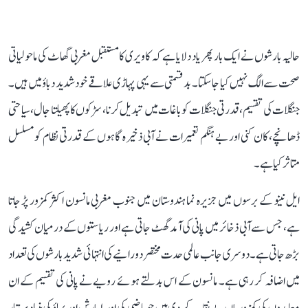
حالیہ بارشوں نے ایک بار پھر یاد دلایا ہے کہ کاویری کا مستقبل مغربی گھاٹ کی ماحولیاتی
صحت سے الگ نہیں کیا جا سکتا۔ بدقسمتی سے یہی پہاڑی علاقے خود شدید دباؤ میں ہیں۔
جنگلات کی تقسیم، قدرتی جنگلات کو باغات میں تبدیل کرنا، سڑکوں کا پھیلتا جال، سیاحتی
ڈھانچے، کان کنی اور بے ہنگم تعمیرات نے آبی ذخیرہ گاہوں کے قدرتی نظام کو مسلسل
متاثر کیا ہے۔
ایل نینو کے برسوں میں جزیرہ نما ہندوستان میں جنوب مغربی مانسون اکثر کمزور پڑ جاتا
ہے، جس سے آبی ذخائر میں پانی کی آمد گھٹ جاتی ہے اور ریاستوں کے درمیان کشیدگی
بڑھ جاتی ہے۔ دوسری جانب عالمی حدت مختصر دورانیے کی انتہائی شدید بارشوں کی تعداد
میں اضافہ کر رہی ہے۔ مانسون کے اس بدلتے ہوئے رویے نے پانی کی تقسیم کے ان