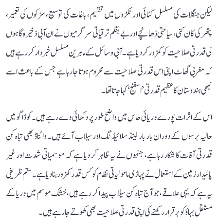
لیکن جنگلات کی مسلسل کٹائی اور ٹکڑوں میں تقسیم، باغات کی توسیع، سڑکوں کی تعمیر،
پتھر کی کان کنی، سیاحتی ڈھانچے اور بے ہنگم ترقیاتی سرگرمیوں نے ان آبی ذخیرہ گاہوں
کی قدرتی صلاحیت کو کمزور کر دیا ہے۔ آبی وسائل کے ماہرین مسلسل خبردار کر رہے ہیں
کہ مغربی گھاٹ اپنی اس قدرتی صلاحیت سے محروم ہوتا جا رہا ہے جس کے باعث اسے
کبھی ہندوستان کا عظیم قدرتی ’اسفنج‘ کہا جاتا تھا۔
اس کے اثرات پورے دریائی طاس میں واضح طور پر دکھائی دے رہے ہیں۔ کوڈاگو میں
حالیہ برسوں کے دوران بار بار لینڈ سلائیڈنگ اور سیلاب آئے ہیں۔ وائناڈ بھی تباہ کن
قدرتی آفات کا شکار رہا ہے، جنہوں نے یہ ظاہر کر دیا ہے کہ موسمیاتی شدت اور غیر
پائیدار زمین کے استعمال نے پہاڑی ماحولیاتی نظام کو کس قدر کمزور بنا دیا ہے۔ ستم ظریفی
یہ ہے کہ یہی علاقے، جو آج تباہ کن سیلاب پیدا کر رہے ہیں، خشک موسم میں دریا کے
مستقل بہاؤ کو برقرار رکھنے کی اپنی قدرتی صلاحیت بھی کھوتے جا رہے ہیں۔