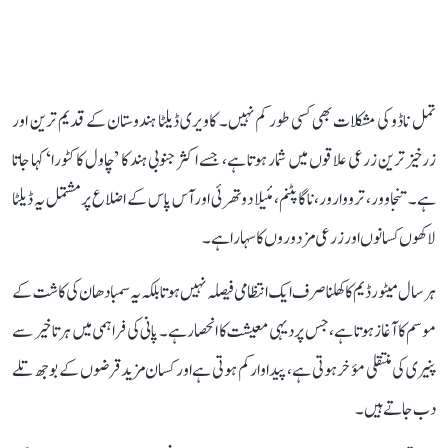
تمل ناڈو کی مشکلات بھی کسی طور کم نہیں۔ کاویری ڈیلٹا ہندوستان کے قدیم ترین اور
زرخیز ترین زرعی علاقوں میں شمار ہوتا ہے، جسے اکثر جنوبی ہند کا ’چاول کا کٹورا‘ کہا جاتا
ہے۔ تنجاوور، ترووارور، ناگاپٹنم، مئیلا دوتھرئی اور آس پاس کے اضلاع پر مشتمل یہ ڈیلٹا
لاکھوں کسانوں اور زرعی مزدوروں کا سہارا ہے۔
ہر سال میٹور ڈیم کا کھلنا صرف ایک انتظامی فیصلہ نہیں ہوتا بلکہ یہ سمبا دھان کی کاشت کے
موسم کا آغاز ہوتا ہے، جس پر دیہی معیشت کا انحصار ہے۔ پانی کی فراہمی میں ہر تاخیر سے
پنیری کی منتقلی مؤخر ہوتی ہے، پیداوار کم ہوتی ہے اور کسان مزید قرضوں کے بوجھ تلے
دب جاتے ہیں۔