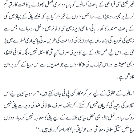
غیر یقینی آبی فراہمی کے باعث کسانوں کو بارہا دوسری فصل چھوڑنے یا کاشت کا رقبہ کم
کرنے پر مجبور ہونا پڑا ہے۔ سائنس دانوں نے خبردار کیا ہے کہ میٹھے پانی کے بہاؤ میں کمی
کے باعث سمندر کا کھارا پانی ساحلی زیرزمین آبی ذخائر میں داخل ہو رہا ہے، جس سے
زمین کی شوریدگی بڑھ رہی ہے اور ڈیلٹا کی زراعت کی طویل مدتی پائیداری خطرے میں پڑ
گئی ہے۔ اس لیے تمل ناڈو کے لیے کاویری صرف آبپاشی کا مسئلہ نہیں، بلکہ غذائی تحفظ،
دیہی معیشت اور اس تہذیب کی بقا کا سوال ہے جو صدیوں سے اس دریا کے گرد پروان
چڑھی ہے۔
کسانوں کے حقوق کے لیے سرگرم کارکن پی ٹی جان کہتے ہیں، ’’سادہ سیاسی بیانیے اس
تنازعہ کی پیچیدگی کو بیان نہیں کر سکتے۔ کرناٹک صرف علاقائی ضد کی وجہ سے پانی نہیں
روک رہا اور تمل ناڈو بھی محض سیاسی فائدے کے لیے پانی کا مطالبہ نہیں کر رہا۔ دونوں
ریاستیں حقیقی سماجی، معاشی اور ماحولیاتی دباؤ کا سامنا کر رہی ہیں۔‘‘