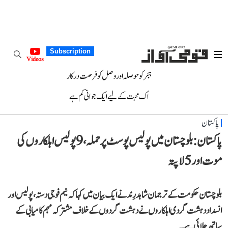
Subscription
Videos
ہجر کو حوصلہ اور وصل کو فرصت درکار
اک محبت کے لیے ایک جوانی کم ہے
پاکستان
پاکستان: بلوچستان میں پولیس پوسٹ پر حملہ، 9 پولیس اہلکاروں کی
موت اور 5 لاپتہ
بلوچستان حکومت کے ترجمان شاہد رِند نے ایک بیان میں کہا کہ نیم فوجی دستہ، پولیس اور
انسداد دہشت گردی اہلکاروں نے دہشت گردوں کے خلاف مشترکہ مہم کامیابی کے
ساتھ چلائی ہے۔