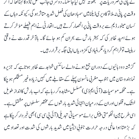
کے پانی کی ضروریات پر سمجھوتہ نہیں کیا جا سکتا۔ دوسری جانب تمل ناڈو کا کہنا تھا کہ اگر
وقت پر پانی نہ ملا تو کاویری ڈیلٹا میں سمبا دھان کی فصل شدید متاثر ہوگی، کیونکہ وہاں کے
کسان میٹور ڈیم سے بروقت پانی پر انحصار کرتے ہیں۔ اتھارٹی نے اہم فیصلے مؤخر کرتے
ہوئے امید ظاہر کی کہ بہتر بارش سے بحران کم ہو جائے گا۔ بالآخر قدرت نے وقتی
ریلیف تو فراہم کر دیا، مگر بنیادی کمزوریاں اپنی جگہ برقرار رہیں۔
گزشتہ دو دہائیوں کے دوران جمع ہونے والے سائنسی شواہد سے ظاہر ہوتا ہے کہ جزیرہ
نما ہندوستان میں جنوب مغربی مانسون پہلے کے مقابلے میں کہیں زیادہ غیر مستحکم ہو چکا
ہے۔ محکمہ موسمیات (آئی ایم ڈی) مسلسل مشاہدہ کر رہا ہے کہ اب بارش کا انداز طویل
خشک وقفوں اور ان کے درمیان انتہائی شدید بارشوں کے مختصر سلسلوں پر مشتمل ہے۔
اسی طرح بین الحکومتی پینل برائے موسمیاتی تبدیلی (آئی پی سی سی) بھی خبردار کر چکا ہے
کہ بڑھتا ہوا عالمی درجہ حرارت جنوبی ایشیا میں شدید بارشوں کی شدت اور تعداد میں