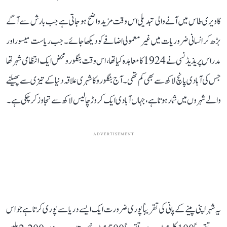
کاویری طاس میں آنے والی تبدیلی اس وقت مزید واضح ہو جاتی ہے جب بارش سے آگے
بڑھ کر انسانی ضروریات میں غیر معمولی اضافے کو دیکھا جائے۔ جب ریاست میسور اور
مدراس پریذیڈنسی نے 1924 کا معاہدہ کیا تھا، اس وقت بنگلورو محض ایک انتظامی شہر تھا
جس کی آبادی پانچ لاکھ سے بھی کم تھی۔ آج بنگلورو کا شہری علاقہ دنیا کے تیزی سے پھیلنے
والے شہروں میں شمار ہوتا ہے، جہاں آبادی ایک کروڑ چالیس لاکھ سے تجاوز کر چکی ہے۔
ADVERTISEMENT
یہ شہر اپنی پینے کے پانی کی تقریباً پوری ضرورت ایک ایسے دریا سے پوری کرتا ہے جو اس