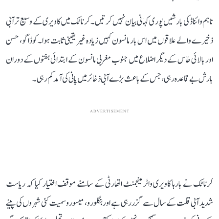
تاہم وائناڈ کی بارشیں پوری کہانی بیان نہیں کرتیں۔ کرناٹک میں کاویری کے وسیع تر آبی
ذخیرے والے علاقوں میں اس بار مانسون کہیں زیادہ غیر یقینی ثابت ہوا۔ کوڈاگو، حسن
اور بالائی طاس کے دیگر اضلاع میں جنوب مغربی مانسون کے ابتدائی ہفتوں کے دوران
بارش بے قاعدہ رہی، جس کے باعث بڑے آبی ذخائر میں پانی کی آمد کم رہی۔
ADVERTISEMENT
کرناٹک نے بارہا کاویری واٹر مینجمنٹ اتھارٹی کے سامنے موقف اختیار کیا کہ ریاست
شدید آبی قلت کے سال سے گزر رہی ہے اور بنگلورو، میسورو سمیت کئی شہروں کی پینے