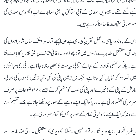
معاہدوں کی کمزوریاں بے نقاب کر دی ہیں جو ماضی کی اوسط بارش اور بہاؤ کی بنیاد پر تیار
کیے گئے تھے۔ بیسویں صدی کے آبی حقائق پر مبنی معاہدے اب اکیسویں صدی کی
موسمیاتی حقیقت کا سامنا کر رہے ہیں۔
اس کے باوجود سیاسی ردعمل تقریباً ویسا ہی ہے جیسا پہلے تھا۔ ہر خشک سال شاہراہوں کی
بندش، مشتعل مظاہرے، بسوں میں توڑ پھوڑ اور علاقائی شناخت پر مبنی تقاریر کا باعث بنتا
ہے۔ پانی سائنسی تعاون کے بجائے انتخابی سیاست کا ہتھیار بن جاتا ہے۔ ٹی وی مباحثوں
میں تصادم کو نمایاں کیا جاتا ہے، جبکہ زیرزمین پانی کی کمی، آبی ذخیرہ گاہوں کی بحالی،
بارش کے پانی کے ذخیرے اور پانی کی طلب کو منظم کرنے جیسے اہم موضوعات پر صرف
سرسری گفتگو ہوتی ہے۔ دریا کو ایک ایسے وسیلے کے طور پر دیکھا جاتا ہے جسے تقسیم کرنا
ہے، نہ کہ ایک ایسے ماحولیاتی نظام کے طور پر جس کا تحفظ ضروری ہے۔
یہ طرزِ فکر اب زیادہ دیر تک برقرار نہیں رہ سکتا۔ کاویری کا مستقبل عدالتی مقدمات سے