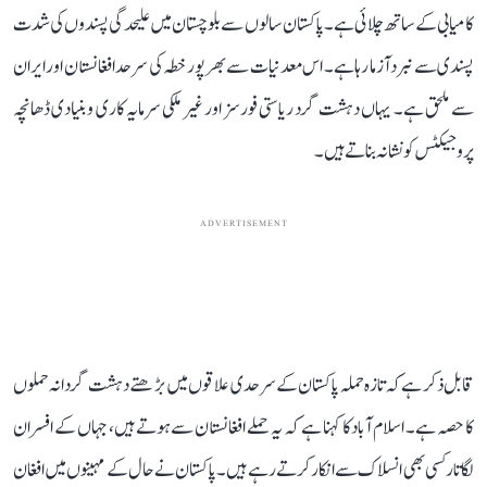
کامیابی کے ساتھ چلائی ہے۔ پاکستان سالوں سے بلوچستان میں علیحدگی پسندوں کی شدت
پسندی سے نبرد آزما رہا ہے۔ اس معدنیات سے بھرپور خطہ کی سرحد افغانستان اور ایران
سے ملحق ہے۔ یہاں دہشت گرد ریاستی فورسز اور غیر ملکی سرمایہ کاری و بنیادی ڈھانچہ
پروجیکٹس کو نشانہ بناتے ہیں۔
ADVERTISEMENT
قابل ذکر ہے کہ تازہ حملہ پاکستان کے سرحدی علاقوں میں بڑھتے دہشت گردانہ حملوں
کا حصہ ہے۔ اسلام آباد کا کہنا ہے کہ یہ حملے افغانستان سے ہوتے ہیں، جہاں کے افسران
لگاتار کسی بھی انسلاک سے انکار کرتے رہے ہیں۔ پاکستان نے حال کے مہینوں میں افغان