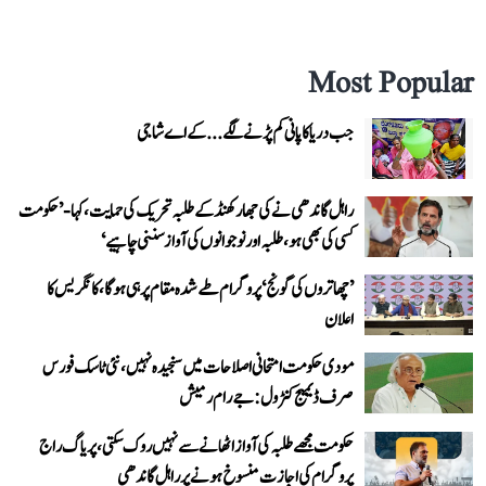
Most Popular
جب دریا کا پانی کم پڑنے لگے...کے اے شاجی
راہل گاندھی نے کی جھارکھنڈ کے طلبہ تحریک کی حمایت، کہا- ’حکومت
کسی کی بھی ہو، طلبہ اور نوجوانوں کی آواز سننی چاہیے‘
’چھاتروں کی گونج‘ پروگرام طے شدہ مقام پر ہی ہوگا، کانگریس کا
اعلان
مودی حکومت امتحانی اصلاحات میں سنجیدہ نہیں، نئی ٹاسک فورس
صرف ڈیمیج کنٹرول: جے رام رمیش
حکومت مجھے طلبہ کی آواز اٹھانے سے نہیں روک سکتی، پریاگ راج
پروگرام کی اجازت منسوخ ہونے پر راہل گاندھی