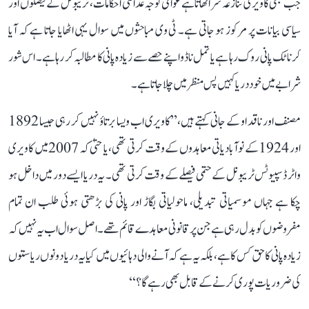
جب بھی کاویری تنازعہ سر اٹھاتا ہے عوامی توجہ عدالتی احکامات، ٹریبونل کے فیصلوں اور
سیاسی بیانات پر مرکوز ہو جاتی ہے۔ ٹی وی مباحثوں میں سوال یہی اٹھایا جاتا ہے کہ آیا
کرناٹک پانی روک رہا ہے یا تمل ناڈو اپنے حصے سے زیادہ پانی کا مطالبہ کر رہا ہے۔ اس شور
شرابے میں خود دریا کہیں پس منظر میں چلا جاتا ہے۔
مصنف اور ناقد او کے جانی کہتے ہیں، ’’کاویری اب ویسا برتاؤ نہیں کر رہی جیسا 1892
اور 1924 کے نوآبادیاتی معاہدوں کے وقت کرتی تھی، یا حتیٰ کہ 2007 میں کاویری
واٹر ڈسپیوٹس ٹریبونل کے حتمی فیصلے کے وقت کرتی تھی۔ یہ دریا ایسے دور میں داخل ہو
چکا ہے جہاں موسمیاتی تبدیلی، ماحولیاتی بگاڑ اور پانی کی بڑھتی ہوئی طلب ان تمام
مفروضوں کو بدل رہی ہے جن پر قانونی معاہدے قائم تھے۔ اصل سوال اب یہ نہیں کہ
زیادہ پانی کا حق کس کا ہے، بلکہ یہ ہے کہ آنے والی دہائیوں میں کیا یہ دریا دونوں ریاستوں
کی ضروریات پوری کرنے کے قابل بھی رہے گا؟‘‘