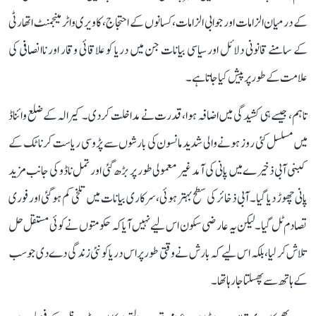
کے درمیان الزامات اور جوابی الزامات، کسانوں کے احتجاج، کاویری واٹر مینجمنٹ اتھارٹی
کے سامنے قانونی دلائل اور سیاسی بیانات جن میں دریا کو علاقائی وقار اور ناانصافی کی
علامت کے طور پر پیش کیا جاتا ہے۔
تاہم، جیسے ہی کشیدگی میں اضافہ ہوا، قدرت نے مداخلت کر دی۔ کیرالہ کے ضلع وائناڈ
میں مسلسل کئی روز ہونے والی شدید مانسون کی بارشوں سے پڑوسی ریاست کرناٹک کے
کبنی آبی ذخیرے میں پانی کی آمد غیر معمولی طور پر بڑھ گئی اور تمل ناڈو کی جانب مزید
پانی چھوڑ دیا گیا۔ آبی ذخائر کی سطح بہتر ہوئی، سرکاری بیانات میں تلخی کم ہو گئی اور فوری
تصادم ٹل گیا۔ لیکن یہ عارضی سکون اس لیے نہیں آیا کہ حکومتوں نے کوئی مستقل حل
تلاش کر لیا، بلکہ اس لیے کہ بارش نے وقتی طور پر اس دریا کو نئی زندگی دے دی جو سب
کے ہاتھ سے پھسلتا جا رہا تھا۔