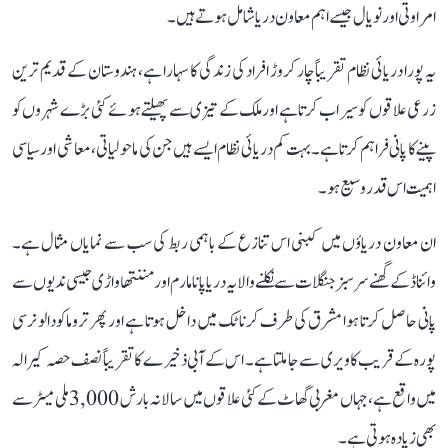
امراوتی اور نویال جیسے اہم معاون دریا شامل ہوتے ہیں۔
یہ پورا دریائی نظام تقریباً چار کروڑ افراد کی زندگی کا سہارا ہے، ہندوستان کے قدیم ترین
زرعی علاقوں کو سیراب کرتا ہے اور ملک کے تیزی سے پھیلتے ہوئے کئی بڑے شہروں کو
پینے کا پانی فراہم کرتا ہے۔ بہت کم دریائی نظام ایسے ہیں جن کی ماحولیاتی، معاشی اور سیاسی
اہمیت اس قدر وسیع ہو۔
ان معاون دریاؤں میں کبنی اس تنازع کے باہمی ربط کی سب سے نمایاں مثال ہے۔
وائناڈ کے گھنے سرسبز جنگلات سے نکلنے والا یہ دریا پانامارم اور مننتھاواڑی جیسی ندیوں سے
پانی حاصل کرتا ہوا مشرق کی طرف کرناٹک میں داخل ہوتا ہے اور پھر تروماکودالو نرسی
پورہ کے قریب کاویری سے جا ملتا ہے۔ اس کے آبی ذخیرے کا تقریباً نصف حصہ کیرالہ
میں واقع ہے، جہاں مغربی گھاٹ کے کئی علاقوں میں سالانہ بارش 3,000 ملی میٹر سے
بھی زیادہ ہوتی ہے۔