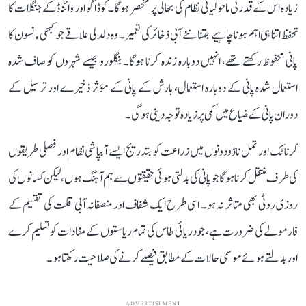
زیادہ اس کے قدرتی ماحولیاتی نظام کی بحالی پر منحصر ہوگا۔ کوڈاگو اور وائناڈ کے جنگلات کا
تحفظ اتنا ہی اہم ہونا چاہیے جتنا نئے آبی ذخائر کی تعمیر۔ وہ دلدلی علاقے جو کبھی مانسون کا
پانی محفوظ رکھتے تھے، انہیں دوبارہ زندہ کرنا ہوگا۔ بنگلورو جیسے شہروں کو صاف شدہ
استعمال شدہ پانی کے دوبارہ استعمال، بارش کے پانی کے مؤثر ذخیرے اور ترسیل کے
دوران پانی کے ضیاع میں کمی پر زیادہ توجہ دینی ہوگی۔
کرناٹک اور تمل ناڈو دونوں میں زراعت کو بتدریج ایسے آبپاشی نظام اور فصلی طریقوں
کی طرف منتقل کرنا ہوگا جو پانی کی بدلتی ہوئی حقیقتوں سے ہم آہنگ ہوں، لیکن کسانوں کی
روزی روٹی بھی متاثر نہ ہو۔ اسی طرح ایک شفاف اور منصفانہ آبی قلت کی تقسیم کے
فارمولے کی ضرورت ہے، جو دریائی طاس کی تمام ریاستوں کے مفادات کو تسلیم کرے
اور بدلتے ہوئے موسمی حالات کے مطابق فیصلے کرنے کی صلاحیت رکھتا ہو۔
ADVERTISEMENT