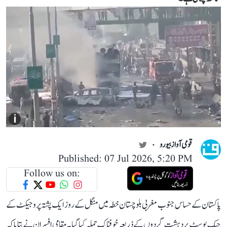
i
قومی آواز بیورو
Published: 07 Jul 2026, 5:20 PM
Follow us on:
پاکستان کے حساس جنوب مغربی بلوچستان خطہ میں منگل کے روز ایک پشتہ پروجیکٹ کے
چیک پوسٹ پر دہشت گردوں کے ذریعہ خوفناک حملہ کیا گیا۔ مقامی افسران نے بتایا کہ