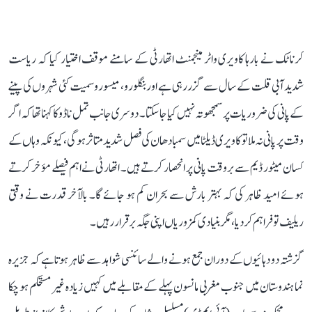
کرناٹک نے بارہا کاویری واٹر مینجمنٹ اتھارٹی کے سامنے موقف اختیار کیا کہ ریاست
شدید آبی قلت کے سال سے گزر رہی ہے اور بنگلورو، میسورو سمیت کئی شہروں کی پینے
کے پانی کی ضروریات پر سمجھوتہ نہیں کیا جا سکتا۔ دوسری جانب تمل ناڈو کا کہنا تھا کہ اگر
وقت پر پانی نہ ملا تو کاویری ڈیلٹا میں سمبا دھان کی فصل شدید متاثر ہوگی، کیونکہ وہاں کے
کسان میٹور ڈیم سے بروقت پانی پر انحصار کرتے ہیں۔ اتھارٹی نے اہم فیصلے مؤخر کرتے
ہوئے امید ظاہر کی کہ بہتر بارش سے بحران کم ہو جائے گا۔ بالآخر قدرت نے وقتی
ریلیف تو فراہم کر دیا، مگر بنیادی کمزوریاں اپنی جگہ برقرار رہیں۔
گزشتہ دو دہائیوں کے دوران جمع ہونے والے سائنسی شواہد سے ظاہر ہوتا ہے کہ جزیرہ
نما ہندوستان میں جنوب مغربی مانسون پہلے کے مقابلے میں کہیں زیادہ غیر مستحکم ہو چکا