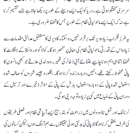
سرسری گفتگو ہوتی ہے۔ دریا کو ایک ایسے وسیلے کے طور پر دیکھا جاتا ہے جسے تقسیم کرنا
ہے، نہ کہ ایک ایسے ماحولیاتی نظام کے طور پر جس کا تحفظ ضروری ہے۔
یہ طرزِ فکر اب زیادہ دیر تک برقرار نہیں رہ سکتا۔ کاویری کا مستقبل عدالتی مقدمات سے
زیادہ اس کے قدرتی ماحولیاتی نظام کی بحالی پر منحصر ہوگا۔ کوڈاگو اور وائناڈ کے جنگلات کا
تحفظ اتنا ہی اہم ہونا چاہیے جتنا نئے آبی ذخائر کی تعمیر۔ وہ دلدلی علاقے جو کبھی مانسون کا
پانی محفوظ رکھتے تھے، انہیں دوبارہ زندہ کرنا ہوگا۔ بنگلورو جیسے شہروں کو صاف شدہ
استعمال شدہ پانی کے دوبارہ استعمال، بارش کے پانی کے مؤثر ذخیرے اور ترسیل کے
دوران پانی کے ضیاع میں کمی پر زیادہ توجہ دینی ہوگی۔
کرناٹک اور تمل ناڈو دونوں میں زراعت کو بتدریج ایسے آبپاشی نظام اور فصلی طریقوں
کی طرف منتقل کرنا ہوگا جو پانی کی بدلتی ہوئی حقیقتوں سے ہم آہنگ ہوں، لیکن کسانوں کی