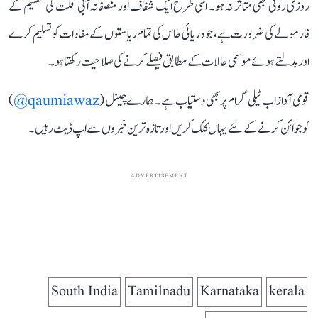
روزی روٹی بھی متاثر نہ ہو۔ اسی طرح ایک شفاف اور منصفانہ آبی قلت کی تقسیم کے
فارمولے کی ضرورت ہے، جو دریائی طاس کی تمام ریاستوں کے مفادات کو تسلیم کرے
اور بدلتے ہوئے موسمی حالات کے مطابق فیصلے کرنے کی صلاحیت رکھتا ہو۔
قومی آواز اب ٹیلی گرام پر بھی دستیاب ہے۔ ہمارے چینل (
qaumiawaz@
)
کو جوائن کرنے کے لئے یہاں کلک کریں اور تازہ ترین خبروں سے اپ ڈیٹ رہیں۔
ADVERTISEMENT
South India
Tamilnadu
Karnataka
kerala