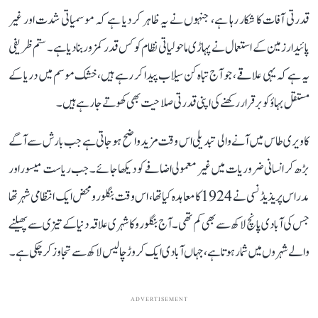
قدرتی آفات کا شکار رہا ہے، جنہوں نے یہ ظاہر کر دیا ہے کہ موسمیاتی شدت اور غیر
پائیدار زمین کے استعمال نے پہاڑی ماحولیاتی نظام کو کس قدر کمزور بنا دیا ہے۔ ستم ظریفی
یہ ہے کہ یہی علاقے، جو آج تباہ کن سیلاب پیدا کر رہے ہیں، خشک موسم میں دریا کے
مستقل بہاؤ کو برقرار رکھنے کی اپنی قدرتی صلاحیت بھی کھوتے جا رہے ہیں۔
کاویری طاس میں آنے والی تبدیلی اس وقت مزید واضح ہو جاتی ہے جب بارش سے آگے
بڑھ کر انسانی ضروریات میں غیر معمولی اضافے کو دیکھا جائے۔ جب ریاست میسور اور
مدراس پریذیڈنسی نے 1924 کا معاہدہ کیا تھا، اس وقت بنگلورو محض ایک انتظامی شہر تھا
جس کی آبادی پانچ لاکھ سے بھی کم تھی۔ آج بنگلورو کا شہری علاقہ دنیا کے تیزی سے پھیلنے
والے شہروں میں شمار ہوتا ہے، جہاں آبادی ایک کروڑ چالیس لاکھ سے تجاوز کر چکی ہے۔
ADVERTISEMENT