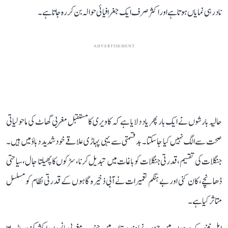
نادر ہی نمایاں ہوتا ہے اور اکثر صرف ایک جغرافیائی حوالہ بن کر رہ جاتا ہے۔
ADVERTISEMENT
حالیہ بارشوں نے ایک بار پھر یاد دلایا ہے کہ کاویری کا مستقبل مغربی گھاٹ کی ماحولیاتی
صحت سے الگ نہیں کیا جا سکتا۔ بدقسمتی سے یہی پہاڑی علاقے خود شدید دباؤ میں ہیں۔
جنگلات کی تقسیم، قدرتی جنگلات کو باغات میں تبدیل کرنا، سڑکوں کا پھیلتا جال، سیاحتی
ڈھانچے، کان کنی اور بے ہنگم تعمیرات نے آبی ذخیرہ گاہوں کے قدرتی نظام کو مسلسل
متاثر کیا ہے۔