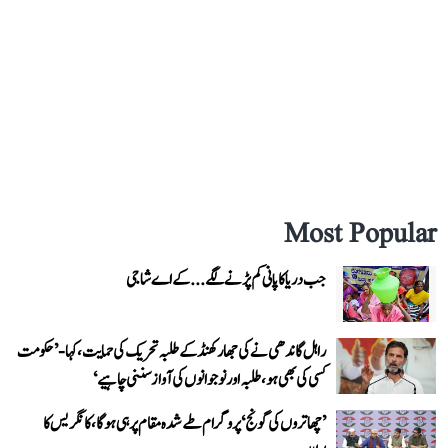
Most Popular
جب دریا کا پانی کم پڑنے لگے...کے اے شاجی
راہل گاندھی نے کی جھارکھنڈ کے طلبہ تحریک کی حمایت، کہا- ’حکومت
کسی کی بھی ہو، طلبہ اور نوجوانوں کی آواز سننی چاہیے‘
’چھاتروں کی گونج‘ پروگرام طے شدہ مقام پر ہی ہوگا، کانگریس کا