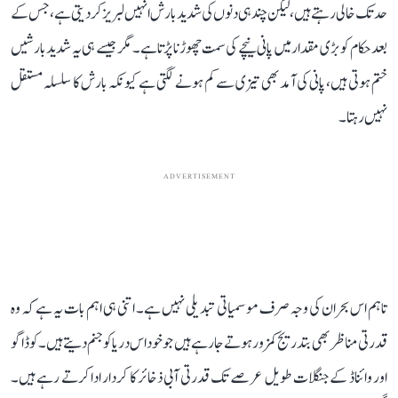
حد تک خالی رہتے ہیں، لیکن چند ہی دنوں کی شدید بارش انہیں لبریز کر دیتی ہے، جس کے
بعد حکام کو بڑی مقدار میں پانی نیچے کی سمت چھوڑنا پڑتا ہے۔ مگر جیسے ہی یہ شدید بارشیں
ختم ہوتی ہیں، پانی کی آمد بھی تیزی سے کم ہونے لگتی ہے کیونکہ بارش کا سلسلہ مستقل
نہیں رہتا۔
ADVERTISEMENT
تاہم اس بحران کی وجہ صرف موسمیاتی تبدیلی نہیں ہے۔ اتنی ہی اہم بات یہ ہے کہ وہ
قدرتی مناظر بھی بتدریج کمزور ہوتے جا رہے ہیں جو خود اس دریا کو جنم دیتے ہیں۔ کوڈاگو
اور وائناڈ کے جنگلات طویل عرصے تک قدرتی آبی ذخائر کا کردار ادا کرتے رہے ہیں۔