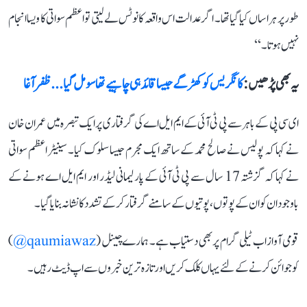
طور پر ہراساں کیا گیا تھا۔ اگر عدالت اس واقعہ کا نوٹس لے لیتی تو اعظم سواتی کا ویسا انجام
نہیں ہوتا۔‘‘
یہ بھی پڑھیں :
کانگریس کو کھڑگے جیسا قائد ہی چاہیے تھا سو مل گیا... ظفر آغا
ای سی پی کے باہر سے پی ٹی آئی کے ایم ایل اے کی گرفتاری پر ایک تبصرہ میں عمران خان
نے کہا کہ پولیس نے صالح محمد کے ساتھ ایک مجرم جیسا سلوک کیا۔ سینیٹر اعظم سواتی
نے کہا کہ گزشتہ 17 سال سے پی ٹی آئی کے پارلیمانی لیڈر اور ایم ایل اے ہونے کے
باوجود ان کو ان کے پوتوں، پوتیوں کے سامنے گرفتار کر کے تشدد کا نشانہ بنایا گیا۔
قومی آواز اب ٹیلی گرام پر بھی دستیاب ہے۔ ہمارے چینل (
qaumiawaz@
)
کو جوائن کرنے کے لئے یہاں کلک کریں اور تازہ ترین خبروں سے اپ ڈیٹ رہیں۔