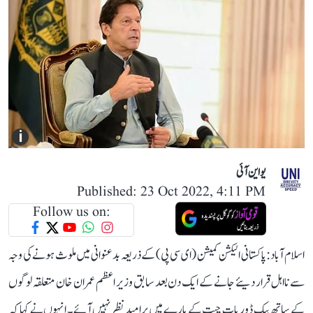
i
یو این آئی
Published: 23 Oct 2022, 4:11 PM
Follow us on:
اسلام آباد: پاکستانی الیکشن کمیشن (ای سی پی) کے ذریعہ بدعنوانی میں ملوث ہونے کی وجہ
سے نااہل قرار دیئے جانے کے ایک دن بعد سابق وزیر اعظم عمران خان متعلقہ لوگوں
کے ساتھ بیک ڈور بات چیت کے بارے میں پرامید نظر نہیں آئے۔ انہوں نے کہا کہ