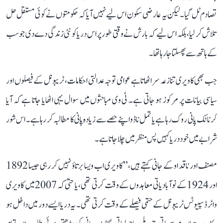
تصادم ٹل گیا۔ لیکن یہ عارضی سکون اس لیے نہیں آیا کہ حکومتوں نے کوئی مستقل حل
تلاش کر لیا، بلکہ اس لیے کہ بارش نے وقتی طور پر اس دریا کو نئی زندگی دے دی جو سب
کے ہاتھ سے پھسلتا جا رہا تھا۔
جب بھی کاویری تنازعہ سر اٹھاتا ہے عوامی توجہ عدالتی احکامات، ٹریبونل کے فیصلوں اور
سیاسی بیانات پر مرکوز ہو جاتی ہے۔ ٹی وی مباحثوں میں سوال یہی اٹھایا جاتا ہے کہ آیا
کرناٹک پانی روک رہا ہے یا تمل ناڈو اپنے حصے سے زیادہ پانی کا مطالبہ کر رہا ہے۔ اس شور
شرابے میں خود دریا کہیں پس منظر میں چلا جاتا ہے۔
مصنف اور ناقد او کے جانی کہتے ہیں، ’’کاویری اب ویسا برتاؤ نہیں کر رہی جیسا 1892
اور 1924 کے نوآبادیاتی معاہدوں کے وقت کرتی تھی، یا حتیٰ کہ 2007 میں کاویری
واٹر ڈسپیوٹس ٹریبونل کے حتمی فیصلے کے وقت کرتی تھی۔ یہ دریا ایسے دور میں داخل ہو