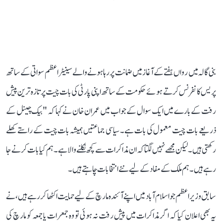
بنی گالہ میں رواں ہفتے کے آغاز میں ضمانت پر رہا ہونے والے سینیٹر اعظم سواتی کے ساتھ
پریس کانفرنس کرتے ہوئے حکومت کے ساتھ اپنی پارٹی کی بات چیت پر تازہ ترین پیش
رفت کے بارے میں ایک سوال کے جواب میں عمران خان نے کہا کہ "بیک چینل کے
ذریعے بات چیت معمول کی بات ہے۔ سیاسی جماعتیں ہمیشہ بات چیت کے راستے کھلے
رکھتی ہیں۔ لیکن مجھے نہیں لگتا کہ ان مذاکرات سے کچھ نکلنے والا ہے۔ ہم کیا بات کرنے جا
رہے ہیں۔ ہم ملک کے مفاد کے لیے نئے انتخابات چاہتے ہیں۔
سابق وزیراعظم جو اسلام آباد میں اپنے آئندہ مارچ کے لیے حمایت اکٹھا کر رہے ہیں، نے
یہ بھی اعلان کیا کہ اگر مذاکرات میں پیش رفت نہ ہوئی تو وہ جمعرات یا جمعہ کو مارچ کی