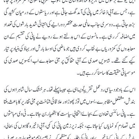
ایل نینو کے برسوں میں جزیرہ نما ہندوستان میں جنوب مغربی مانسون اکثر کمزور پڑ جاتا
ہے، جس سے آبی ذخائر میں پانی کی آمد گھٹ جاتی ہے اور ریاستوں کے درمیان کشیدگی
بڑھ جاتی ہے۔ دوسری جانب عالمی حدت مختصر دورانیے کی انتہائی شدید بارشوں کی تعداد
میں اضافہ کر رہی ہے۔ مانسون کے اس بدلتے ہوئے رویے نے پانی کی تقسیم کے ان
معاہدوں کی کمزوریاں بے نقاب کر دی ہیں جو ماضی کی اوسط بارش اور بہاؤ کی بنیاد پر تیار
کیے گئے تھے۔ بیسویں صدی کے آبی حقائق پر مبنی معاہدے اب اکیسویں صدی کی
موسمیاتی حقیقت کا سامنا کر رہے ہیں۔
اس کے باوجود سیاسی ردعمل تقریباً ویسا ہی ہے جیسا پہلے تھا۔ ہر خشک سال شاہراہوں کی
بندش، مشتعل مظاہرے، بسوں میں توڑ پھوڑ اور علاقائی شناخت پر مبنی تقاریر کا باعث بنتا
ہے۔ پانی سائنسی تعاون کے بجائے انتخابی سیاست کا ہتھیار بن جاتا ہے۔ ٹی وی مباحثوں
میں تصادم کو نمایاں کیا جاتا ہے، جبکہ زیرزمین پانی کی کمی، آبی ذخیرہ گاہوں کی بحالی،
بارش کے پانی کے ذخیرے اور پانی کی طلب کو منظم کرنے جیسے اہم موضوعات پر صرف