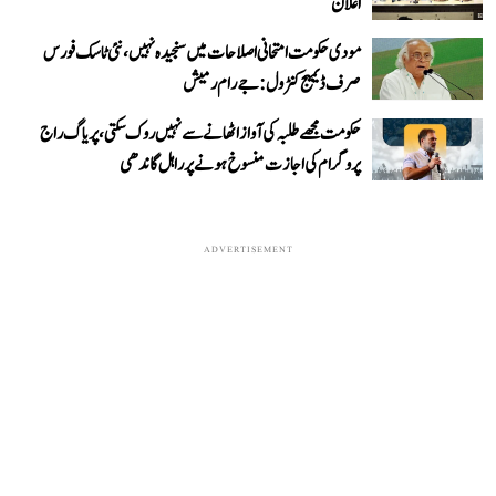
اعلان
مودی حکومت امتحانی اصلاحات میں سنجیدہ نہیں، نئی ٹاسک فورس
صرف ڈیمیج کنٹرول: جے رام رمیش
حکومت مجھے طلبہ کی آواز اٹھانے سے نہیں روک سکتی، پریاگ راج
پروگرام کی اجازت منسوخ ہونے پر راہل گاندھی
ADVERTISEMENT