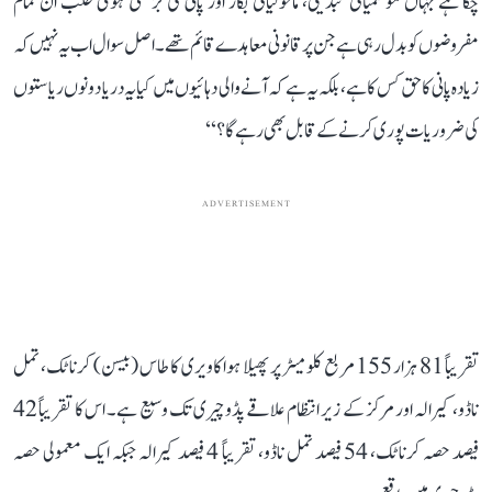
چکا ہے جہاں موسمیاتی تبدیلی، ماحولیاتی بگاڑ اور پانی کی بڑھتی ہوئی طلب ان تمام
مفروضوں کو بدل رہی ہے جن پر قانونی معاہدے قائم تھے۔ اصل سوال اب یہ نہیں کہ
زیادہ پانی کا حق کس کا ہے، بلکہ یہ ہے کہ آنے والی دہائیوں میں کیا یہ دریا دونوں ریاستوں
کی ضروریات پوری کرنے کے قابل بھی رہے گا؟‘‘
ADVERTISEMENT
تقریباً 81 ہزار 155 مربع کلومیٹر پر پھیلا ہوا کاویری کا طاس (بیسن) کرناٹک، تمل
ناڈو، کیرالہ اور مرکز کے زیر انتظام علاقے پڈوچیری تک وسیع ہے۔ اس کا تقریباً 42
فیصد حصہ کرناٹک، 54 فیصد تمل ناڈو، تقریباً 4 فیصد کیرالہ جبکہ ایک معمولی حصہ