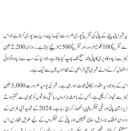
یہ شہر اپنی پینے کے پانی کی تقریباً پوری ضرورت ایک ایسے دریا سے پوری کرتا ہے جو اس
سے تقریباً 100 کلومیٹر دور اور تقریباً 500 میٹر نیچے بہتا ہے۔ روزانہ 2,200 ملین
لیٹر سے زیادہ کاویری کا پانی بلند سطح تک پمپ کیا جاتا ہے، جو دنیا کے سب سے زیادہ توانائی
استعمال کرنے والے شہری آبی فراہمی کے نظاموں میں سے ایک ہے۔
اس کے باوجود یہ مقدار ناکافی ثابت ہو رہی ہے۔ شہر کی یومیہ ضرورت 3,000 ملین
لیٹر سے تجاوز کر چکی ہے، جس کے باعث ہزاروں رہائشی علاقوں کو تیزی سے ختم ہوتے
زیرزمین پانی اور نجی ٹینکر مافیا پر انحصار کرنا پڑ رہا ہے۔ 2024 کے شدید آبی بحران کے
دوران خشک بورویل، خالی جھیلیں اور پانی کے ٹینکروں کے لیے طویل قطاریں اس