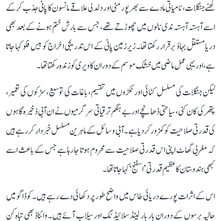
گھنے جنگلات، نامیاتی مادے سے بھرپور مٹی اور دلدلی علاقے مانسون کا پانی جذب کر کے
اسے آہستہ آہستہ ندی نالوں میں چھوڑتے تھے، جس سے بارش ختم ہونے کے بعد بھی
دریا مستقل بہاؤ برقرار رکھتا تھا۔ زیرزمین پانی کے اس تدریجی اخراج کو بیس فلو کہا جاتا
ہے، اور یہی عمل ماضی میں خشک موسم کے دوران کاویری کو زندہ رکھتا تھا۔
لیکن جنگلات کی مسلسل کٹائی اور ٹکڑوں میں تقسیم، باغات کی توسیع، سڑکوں کی تعمیر،
پتھر کی کان کنی، سیاحتی ڈھانچے اور بے ہنگم ترقیاتی سرگرمیوں نے ان آبی ذخیرہ گاہوں
کی قدرتی صلاحیت کو کمزور کر دیا ہے۔ آبی وسائل کے ماہرین مسلسل خبردار کر رہے ہیں
کہ مغربی گھاٹ اپنی اس قدرتی صلاحیت سے محروم ہوتا جا رہا ہے جس کے باعث اسے
کبھی ہندوستان کا عظیم قدرتی ’اسفنج‘ کہا جاتا تھا۔
اس کے اثرات پورے دریائی طاس میں واضح طور پر دکھائی دے رہے ہیں۔ کوڈاگو میں
حالیہ برسوں کے دوران بار بار لینڈ سلائیڈنگ اور سیلاب آئے ہیں۔ وائناڈ بھی تباہ کن