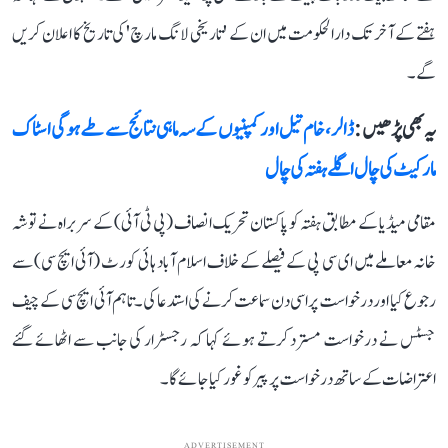
ہفتے کے آخر تک دارالحکومت میں ان کے 'تاریخی لانگ مارچ' کی تاریخ کا اعلان کریں
گے۔
یہ بھی پڑھیں :
ڈالر، خام تیل اور کمپنیوں کے سہ ماہی نتائج سے طے ہوگی اسٹاک
مارکیٹ کی چال اگلے ہفتہ کی چال
مقامی میڈیا کے مطابق ہفتہ کو پاکستان تحریک انصاف (پی ٹی آئی) کے سربراہ نے توشہ
خانہ معاملے میں ای سی پی کے فیصلے کے خلاف اسلام آباد ہائی کورٹ (آئی ایچ سی) سے
رجوع کیا اور درخواست پر اسی دن سماعت کرنے کی استدعا کی۔ تاہم آئی ایچ سی کے چیف
جسٹس نے درخواست مسترد کرتے ہوئے کہا کہ رجسٹرار کی جانب سے اٹھائے گئے
اعتراضات کے ساتھ درخواست پر پیر کو غور کیا جائے گا۔
ADVERTISEMENT