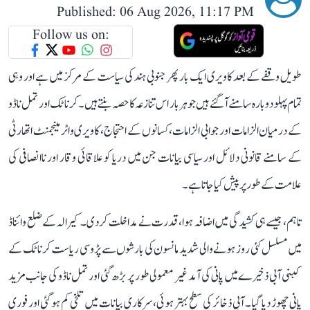
Published: 06 Aug 2026, 11:17 PM
Follow us on:
طویل وقفے کے بعد کاویری ایک بار پھر جنوبی ہند کی سیاست کے مرکز میں ہے اور وہی
تمام پہلو دوبارہ سامنے آ گئے ہیں جو ہر بار اس تنازعہ کا حصہ بنتے ہیں۔ کرناٹک اور تمل ناڈو
کے درمیان الزامات اور جوابی الزامات، کسانوں کے احتجاج، کاویری واٹر مینجمنٹ اتھارٹی
کے سامنے قانونی دلائل اور سیاسی بیانات جن میں دریا کو علاقائی وقار اور ناانصافی کی
علامت کے طور پر پیش کیا جاتا ہے۔
تاہم، جیسے ہی کشیدگی میں اضافہ ہوا، قدرت نے مداخلت کر دی۔ کیرالہ کے ضلع وائناڈ
میں مسلسل کئی روز ہونے والی شدید مانسون کی بارشوں سے پڑوسی ریاست کرناٹک کے
کبنی آبی ذخیرے میں پانی کی آمد غیر معمولی طور پر بڑھ گئی اور تمل ناڈو کی جانب مزید
پانی چھوڑ دیا گیا۔ آبی ذخائر کی سطح بہتر ہوئی، سرکاری بیانات میں تلخی کم ہو گئی اور فوری