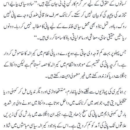
کسانوں کے حقوق کے لیے سرگرم کارکن پی ٹی جان کہتے ہیں، ’’سادہ سیاسی بیانیے اس
تنازعہ کی پیچیدگی کو بیان نہیں کر سکتے۔ کرناٹک صرف علاقائی ضد کی وجہ سے پانی نہیں
روک رہا اور تمل ناڈو بھی محض سیاسی فائدے کے لیے پانی کا مطالبہ نہیں کر رہا۔ دونوں
ریاستیں حقیقی سماجی، معاشی اور ماحولیاتی دباؤ کا سامنا کر رہی ہیں۔‘‘
جس پہلو پر بہت کم توجہ دی جاتی ہے وہ پورے دریائی نظام میں کیرالہ کا خاموش کردار
ہے۔ اگرچہ پانی کی تقسیم کے موجودہ انتظام میں کیرالہ کا حصہ نسبتاً کم ہے لیکن وائناڈ کے
جنگلات دریا کو زندہ رکھنے میں غیر معمولی اہمیت رکھتے ہیں۔
برہماگیری کی پہاڑیوں سے نکلنے والی پانامارم، مننتھاواڑی اور دیگر ندیاں مل کر کبنی دریا
تشکیل دیتی ہیں، جو بعد میں کرناٹک میں داخل ہوتا ہے۔ وائناڈ میں ہونے والی ہر شدید
بارش کبنی ڈیم میں پانی کی سطح بڑھا دیتی ہے، جبکہ ان جنگلات میں بارش کی کمی زیریں
علاقوں تک پانی کی آمد کو کم کر دیتی ہے۔ اس کے باوجود کیرالہ سیاسی مباحثوں میں شاذ و