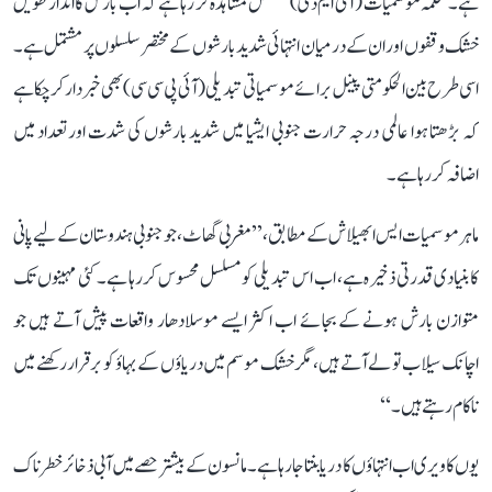
ہے۔ محکمہ موسمیات (آئی ایم ڈی) مسلسل مشاہدہ کر رہا ہے کہ اب بارش کا انداز طویل
خشک وقفوں اور ان کے درمیان انتہائی شدید بارشوں کے مختصر سلسلوں پر مشتمل ہے۔
اسی طرح بین الحکومتی پینل برائے موسمیاتی تبدیلی (آئی پی سی سی) بھی خبردار کر چکا ہے
کہ بڑھتا ہوا عالمی درجہ حرارت جنوبی ایشیا میں شدید بارشوں کی شدت اور تعداد میں
اضافہ کر رہا ہے۔
ماہر موسمیات ایس ابھیلاش کے مطابق، ’’مغربی گھاٹ، جو جنوبی ہندوستان کے لیے پانی
کا بنیادی قدرتی ذخیرہ ہے، اب اس تبدیلی کو مسلسل محسوس کر رہا ہے۔ کئی مہینوں تک
متوازن بارش ہونے کے بجائے اب اکثر ایسے موسلادھار واقعات پیش آتے ہیں جو
اچانک سیلاب تو لے آتے ہیں، مگر خشک موسم میں دریاؤں کے بہاؤ کو برقرار رکھنے میں
ناکام رہتے ہیں۔‘‘
یوں کاویری اب انتہاؤں کا دریا بنتا جا رہا ہے۔ مانسون کے بیشتر حصے میں آبی ذخائر خطرناک