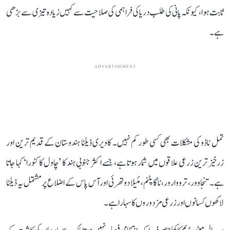
ثابت ہوا، کیونکہ پانی کی طلب دریا کی فراہمی کی صلاحیت سے کہیں زیادہ تیزی سے بڑھی
ہے۔
ADVERTISEMENT
تمل ناڈو کی مشکلات بھی کسی طور کم نہیں۔ کاویری ڈیلٹا ہندوستان کے قدیم ترین اور
زرخیز ترین زرعی علاقوں میں شمار ہوتا ہے، جسے اکثر جنوبی ہند کا ’چاول کا کٹورا‘ کہا جاتا
ہے۔ تنجاوور، ترووارور، ناگاپٹنم، مئیلا دوتھرئی اور آس پاس کے اضلاع پر مشتمل یہ ڈیلٹا
لاکھوں کسانوں اور زرعی مزدوروں کا سہارا ہے۔