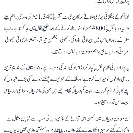
پڈوچیری میں واقع ہے۔
کوڈاگو کے جنگلاتی پہاڑی علاقے تلاکاویری سے تقریباً 1,340 میٹر کی بلندی پر جنم لینے
والا یہ دریا تقریباً 800 کلومیٹر کا سفر طے کرنے کے بعد خلیجِ بنگال میں جا گرتا ہے۔ اپنے
سفر کے دوران اس میں ہیماوتی، ہارانگی، کبنی، لکشمن تیرتھا، شمشا، ارکاوتی، بھوانی،
امراوتی اور نویال جیسے اہم معاون دریا شامل ہوتے ہیں۔
یہ پورا دریائی نظام تقریباً چار کروڑ افراد کی زندگی کا سہارا ہے، ہندوستان کے قدیم ترین
زرعی علاقوں کو سیراب کرتا ہے اور ملک کے تیزی سے پھیلتے ہوئے کئی بڑے شہروں کو
پینے کا پانی فراہم کرتا ہے۔ بہت کم دریائی نظام ایسے ہیں جن کی ماحولیاتی، معاشی اور سیاسی
اہمیت اس قدر وسیع ہو۔
ان معاون دریاؤں میں کبنی اس تنازع کے باہمی ربط کی سب سے نمایاں مثال ہے۔
وائناڈ کے گھنے سرسبز جنگلات سے نکلنے والا یہ دریا پانامارم اور مننتھاواڑی جیسی ندیوں سے