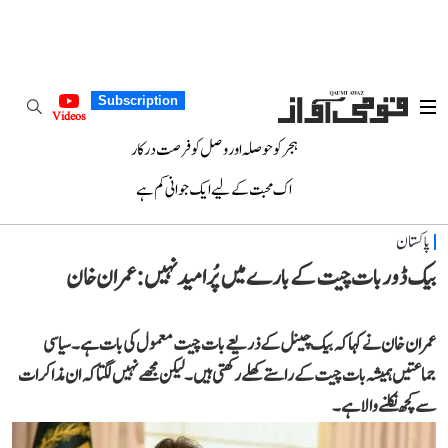
Subscription
Videos
ہجر کو حوصلہ اور وصل کو فرصت درکار
اک محبت کے لیے ایک جوانی کم ہے
پاکستان
بیک ڈور بات چیت کے بارے میں پُرامید نہیں: عمران خان
عمران خان نے کہا کہ بیک چینل کے ذریعے بات چیت معمول کی بات ہے۔ سیاسی
جماعتیں ہمیشہ بات چیت کے راستے کھلے رکھتی ہیں۔ لیکن مجھے نہیں لگتا کہ ان مذاکرات
سے کچھ نکلنے والا ہے۔