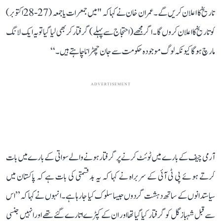
تاریخ کا اعلان کریں گے۔ عمران خان نے کہا کہ "میں جمعرات یا جمعہ (27-28 اکتوبر)
کو تاریخ کا اعلان کروں گا۔ اگر مجھے (احتجاج سے پہلے) گرفتار کر بھی لیا گیا تو یہ ایک لانگ
مارچ ہوگا کیونکہ لوگ موجودہ حکومت سے جان چھڑانا چاہتے ہیں۔‘‘
ADVERTISEMENT
آرمی چیف کے بارے میں ٹوئٹ کرنے پر گرفتار ہونے والے سواتی کے بارے میں بات
کرتے ہوئے پی ٹی آئی کے سربراہ نے کہا کہ یہ بدقسمتی کی بات ہے کہ پاکستان میں
سیاستدانوں کے ساتھ دہشت گردوں جیسا سلوک کیا جا رہا ہے۔ انہوں نے کہا کہ ’’اس
سے قبل شہباز گل کو گرفتار کیا گیا تھا اور ان کے کپڑے اتارے گئے تھے اور انہیں جنسی