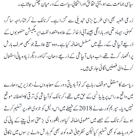
سیاسی جماعت سے ہو، آبی حقائق اور انتخابی سیاست کے درمیان پھنس جاتا ہے۔
زرعی شعبہ بھی اسی طرح بڑی تبدیلی سے گزرا ہے۔ کرناٹک نے کرشنا راجہ ساگر،
کبنی، ہیماوتھی اور ہارانگی جیسے آبی ذخائر کے علاوہ متعدد لفٹ ایریگیشن منصوبوں کے
ذریعے آبپاشی کے رقبے میں مسلسل اضافہ کیا ہے۔ وہ وسیع علاقے جو کبھی صرف بارش
پر انحصار کرتے تھے، اب وہاں آبپاشی کے ذریعے دھان، گنا اور دیگر زیادہ پانی استعمال
کرنے والی فصلیں اگائی جا رہی ہیں۔
ریاست کا مستقل موقف رہا ہے کہ نوآبادیاتی دور کے معاہدوں نے، جو زیریں دھارے
میں واقع مدراس پریذیڈنسی کے حق میں تھے، کرناٹک کو آبپاشی کی ترقی کا منصفانہ موقع
نہیں دیا۔ سپریم کورٹ نے 2018 کے فیصلے میں اس دلیل کو جزوی طور پر تسلیم کرتے
ہوئے کرناٹک کے حصے میں معمولی اضافہ کیا اور بنگلورو کی بڑھتی ہوئی پینے کے پانی کی
ضروریات کو بھی تسلیم کیا لیکن نظرثانی شدہ کوٹہ بھی کم بارش والے برسوں میں ناکافی