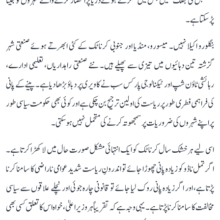
مستقبل کی جھلک تھیں جس میں سکڑتے ہوئے دریا پر انحصار کرنے والے شہروں کو جینا
پڑ سکتا ہے۔
بنگلورو اکیلا نہیں۔ میسورو، منڈیا اور جنوبی کرناٹک کے کئی ابھرتے ہوئے صنعتی شہر
گزشتہ تین دہائیوں میں تیزی سے پھیلے ہیں۔ نئے صنعتی راہداریاں، تعلیمی ادارے،
رہائشی ٹاؤن شپ اور ٹیکنالوجی پارکس سب نے کاویری پر دباؤ بڑھا دیا ہے۔ پینے کے پانی
کی فراہمی فطری طور پر ریاست کی اولین ترجیح بن چکی ہے اور کوئی بھی حکومت سیاسی طور
پر اپنے شہروں کی ضروریات پر سمجھوتہ کرنے کی متحمل نہیں ہو سکتی۔
اسی لیے ہر خشک سال کرناٹک کو ایک انتہائی مشکل صورت حال میں لا کھڑا کرتا ہے۔
اگر تمل ناڈو کو زیادہ پانی چھوڑا جائے تو اندرونِ ریاست شدید عوامی ناراضی کا سامنا کرنا
پڑتا ہے، اور اگر زیادہ پانی روک لیا جائے تو قانونی چارہ جوئی اور نچلے علاقوں سے سیاسی
مخالفت کا سامنا کرنا پڑتا ہے۔ یہی وجہ ہے کہ تقریباً ہر وزیر اعلیٰ، خواہ اس کا تعلق کسی بھی