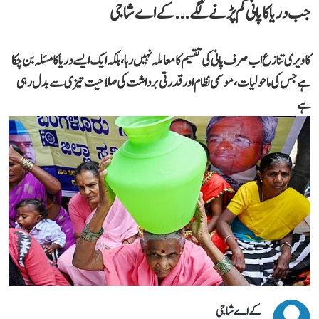
جب دریا کا پانی کم پڑنے لگے...کے اے شاجی
کاویری تنازع اب صرف پانی کی تقسیم کا معاملہ نہیں رہا، بلکہ ایک ایسے دریا کا مسئلہ بن چکا
ہے جس کی ماحولیات، موسمی نظام اور قدرتی برداشت کی صلاحیت تیزی سے بدل رہی
ہے
کے اے شاجی