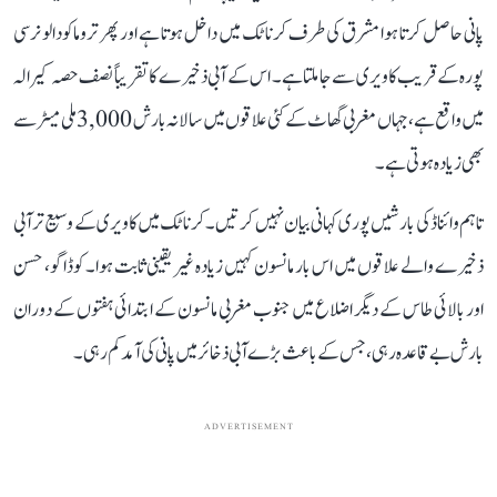
پانی حاصل کرتا ہوا مشرق کی طرف کرناٹک میں داخل ہوتا ہے اور پھر تروماکودالو نرسی
پورہ کے قریب کاویری سے جا ملتا ہے۔ اس کے آبی ذخیرے کا تقریباً نصف حصہ کیرالہ
میں واقع ہے، جہاں مغربی گھاٹ کے کئی علاقوں میں سالانہ بارش 3,000 ملی میٹر سے
بھی زیادہ ہوتی ہے۔
تاہم وائناڈ کی بارشیں پوری کہانی بیان نہیں کرتیں۔ کرناٹک میں کاویری کے وسیع تر آبی
ذخیرے والے علاقوں میں اس بار مانسون کہیں زیادہ غیر یقینی ثابت ہوا۔ کوڈاگو، حسن
اور بالائی طاس کے دیگر اضلاع میں جنوب مغربی مانسون کے ابتدائی ہفتوں کے دوران
بارش بے قاعدہ رہی، جس کے باعث بڑے آبی ذخائر میں پانی کی آمد کم رہی۔
ADVERTISEMENT