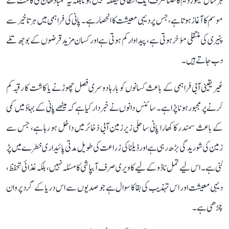
ہر سال میٹور ڈیم کا کھلنا صرف ایک انتظامی فیصلہ نہیں ہوتا بلکہ یہ سمبا دھان کی کاشت کے
موسم کا آغاز ہوتا ہے، جس پر دیہی معیشت کا انحصار ہے۔ پانی کی فراہمی میں ہر تاخیر سے
پنیری کی منتقلی مؤخر ہوتی ہے، پیداوار کم ہوتی ہے اور کسان مزید قرضوں کے بوجھ تلے
دب جاتے ہیں۔
غیر یقینی آبی فراہمی کے باعث کسانوں کو بارہا دوسری فصل چھوڑنے یا کاشت کا رقبہ کم
کرنے پر مجبور ہونا پڑا ہے۔ سائنس دانوں نے خبردار کیا ہے کہ میٹھے پانی کے بہاؤ میں کمی
کے باعث سمندر کا کھارا پانی ساحلی زیرزمین آبی ذخائر میں داخل ہو رہا ہے، جس سے
زمین کی شوریدگی بڑھ رہی ہے اور ڈیلٹا کی زراعت کی طویل مدتی پائیداری خطرے میں پڑ
گئی ہے۔ اس لیے تمل ناڈو کے لیے کاویری صرف آبپاشی کا مسئلہ نہیں، بلکہ غذائی تحفظ،
دیہی معیشت اور اس تہذیب کی بقا کا سوال ہے جو صدیوں سے اس دریا کے گرد پروان
چڑھی ہے۔