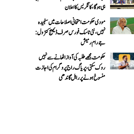
ہی ہوگا، کانگریس کا اعلان
مودی حکومت امتحانی اصلاحات میں سنجیدہ
نہیں، نئی ٹاسک فورس صرف ڈیمیج کنٹرول:
جے رام رمیش
حکومت مجھے طلبہ کی آواز اٹھانے سے نہیں
روک سکتی، پریاگ راج پروگرام کی اجازت
منسوخ ہونے پر راہل گاندھی