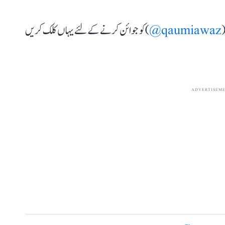
(
qaumiawaz@
) کو جوائن کرنے کے لئے یہاں کلک کریں
ADVERTISEM