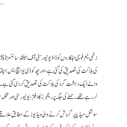
ENT
کی ہلاکت کی تصدیق کی گئی ہے، اور چھ کوڈی یو ایچ ایس ہسپت
والے ایک دہشت گرد کی ہلاکت کی تصدیق کر دی گئی ہے۔ 
کر رہے تھے۔ حملے کی جگہ پر رینجرز کا دفتر، یونیورسٹی اور محک
سوشل میڈیا پر گردش کرنے والی ویڈیوز کے مطابق علاقے می