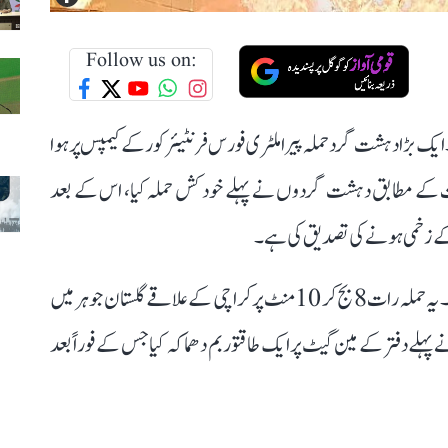
Follow us on:
یک بڑا دہشت گرد حملہ پیرا ملٹری فورس فرنٹیئر کور کے کیمپس پر ہوا
ت کے مطابق دہشت گردوں نے پہلے خود کش حملہ کیا، اس کے بعد
د کے زخمی ہونے کی تصدیق کی ہے۔
پاکستانی فوج اور دہشت گردوں کے درمیان جھڑپیں ہوئیں ۔ یہ حملہ رات 8 بج کر 10 منٹ پر کراچی کے علاقے گلستان جوہر میں
لے دفتر کے مین گیٹ پر ایک طاقتور بم دھماکہ کیا جس کے فوراً بعد