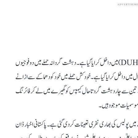
ADVERTISEM
زخمی نیم فوجی اہلکاروں کو ڈاؤ یونیورسٹی آف ہیلتھ سائنسز (DUHS) میں داخل کرایا گیا ہے۔ دہشت گردانہ حملے میں دو فوجیوں
ال میں داخل کرایا گیا ہے۔ خودکش حملے میں خود کو دھماکے سے اڑانے
تین سے چار دہشت گرد تاحال کیمپس کو گھیرے میں لے کر فائرنگ
مہ موسمیات موجود ہیں۔
ں پولیس کی بھاری نفری تعینات کر دی گئی ہے۔ پاکستانی اخبار ڈان