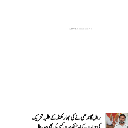
ADVERTISEMENT
راہل گاندھی نے کی جھارکھنڈ کے طلبہ تحریک
کی حمایت، کہا- ’حکومت کسی کی بھی ہو، طلبہ