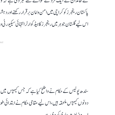
نے خاندان کے ایک فرد کے حوالے سے خبر دی ہے کہ وزیر
پاکستان رینجرز کو کراچی میں امن و امان برقرار رکھنے اور 
اس لیے گلستان جوہر میں رینجرز کا ہیڈ کوارٹر انتہائی سیکیورٹی وا
ENT
سندھ پولیس کے حکام نے واضح کیا ہے کہ جس کیمپس میں دہش
دونوں کیمپس ملحقہ ہیں، اس لیے مقامی حکام نے ابتدائی طور پ
اب وضاحت جاری کر دی ہے۔