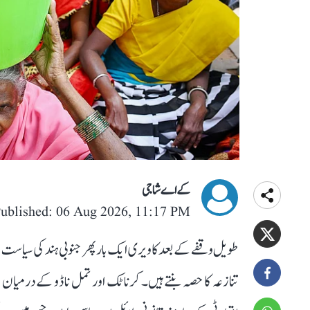
کے اے شاجی
ublished: 06 Aug 2026, 11:17 PM
طویل وقفے کے بعد کاویری ایک بار پھر جنوبی ہند کی سیاست کے 
تنازعہ کا حصہ بنتے ہیں۔ کرناٹک اور تمل ناڈو کے درمیان ا