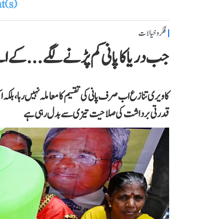
(s)
فکر و خیالات
جب دریا کا پانی کم پڑنے لگے...کے 
کاویری تنازع اب صرف پانی کی تقسیم کا معاملہ نہیں رہا، بلکہ ا
قدرتی برداشت کی صلاحیت تیزی سے بدل رہی ہے