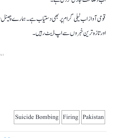
قومی آواز اب ٹیلی گرام پر بھی دستیاب ہے۔ ہمارے چینل 
اور تازہ ترین خبروں سے اپ ڈیٹ رہیں۔
ENT
Suicide Bombing
Firing
Pakistan