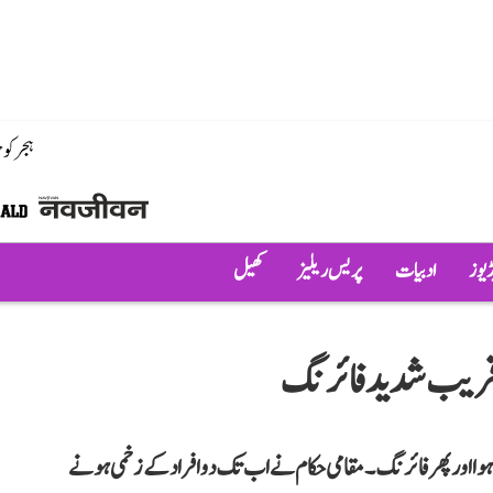
ہجر کو
ڈیوز
ادبیات
پریس ریلیز
کھیل
ے قریب شدید فائرنگ
ا اور پھر فائرنگ ۔ مقامی حکام نے اب تک دو افراد کے زخمی ہونے