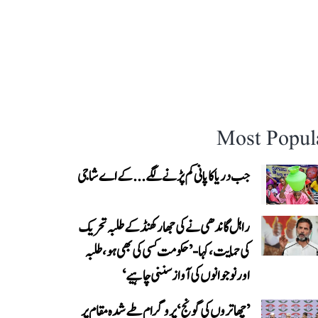
Most Popul
جب دریا کا پانی کم پڑنے لگے...کے اے شاجی
راہل گاندھی نے کی جھارکھنڈ کے طلبہ تحریک
کی حمایت، کہا- ’حکومت کسی کی بھی ہو، طلبہ
اور نوجوانوں کی آواز سننی چاہیے‘
’چھاتروں کی گونج‘ پروگرام طے شدہ مقام پر