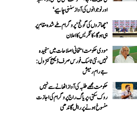
اور نوجوانوں کی آواز سننی چاہیے‘
’چھاتروں کی گونج‘ پروگرام طے شدہ مقام پر
ہی ہوگا، کانگریس کا اعلان
مودی حکومت امتحانی اصلاحات میں سنجیدہ
نہیں، نئی ٹاسک فورس صرف ڈیمیج کنٹرول:
جے رام رمیش
حکومت مجھے طلبہ کی آواز اٹھانے سے نہیں
روک سکتی، پریاگ راج پروگرام کی اجازت
منسوخ ہونے پر راہل گاندھی