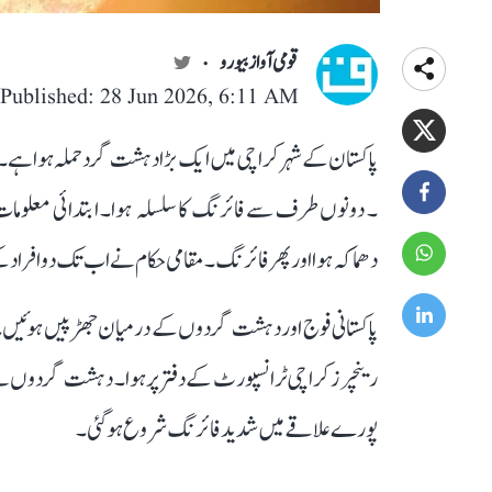
قومی آواز بیورو
Published: 28 Jun 2026, 6:11 AM
پاکستان کے شہر کراچی میں ایک بڑا دہشت گرد حملہ ہوا ہے۔ ا
۔ دونوں طرف سے فائرنگ کا سلسلہ ہوا۔ ابتدائی معلوما
دھماکہ ہوا اور پھر فائرنگ ۔ مقامی حکام نے اب تک دو افرا
رینچرز کراچی ٹرانسپورٹ کے دفتر پر ہوا۔ دہشت گردوں نے پہ
پورے علاقے میں شدید فائرنگ شروع ہو گئی۔