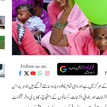
Follow us on:
P
مرکز میں ہے اور وہی تمام پہلو دوبارہ سامنے آ گئے ہیں جو ہر بار اس
لزامات اور جوابی الزامات، کسانوں کے احتجاج، کاویری واٹر مینجمنٹ