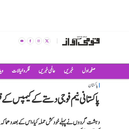
صفحہ اول
خبریں
عالمی خبریں
فکر و خیالات
وی
پاکستان
پاکستانی نیم فوجی دستے کے کیمپس ک
دہشت گردوں نے پہلے خودکش حملہ کیا، اس کے بعد دھماکہ ہو