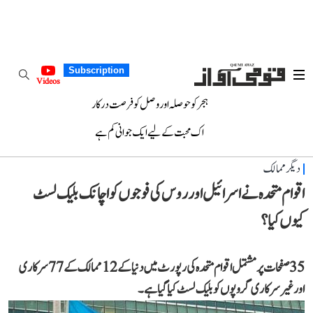
Subscription
Videos
ہجر کو حوصلہ اور وصل کو فرصت درکار
اک محبت کے لیے ایک جوانی کم ہے
دیگر ممالک
اقوام متحدہ نے اسرائیل اور روس کی فوجوں کو اچانک بلیک لسٹ
کیوں کیا؟
35 صفحات پر مشتمل اقوام متحدہ کی رپورٹ میں دنیا کے 12 ممالک کے 77 سرکاری
اور غیر سرکاری گروپوں کو بلیک لسٹ کیا گیا ہے۔