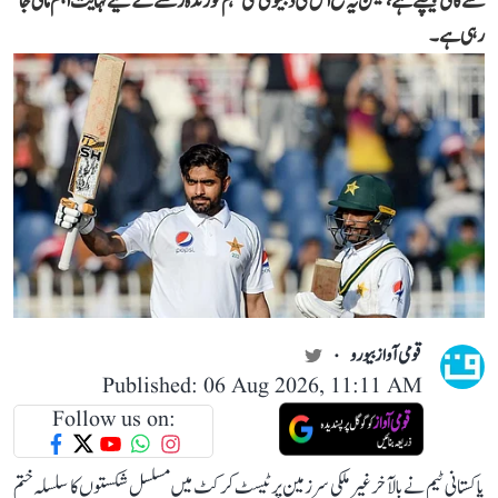
سے کافی پیچھے ہے، لیکن یہ فتح اس کی ڈبلیو ٹی سی مہم کو زندہ رکھنے کے لیے نہایت اہم مانی جا
رہی ہے۔
قومی آواز بیورو
Published: 06 Aug 2026, 11:11 AM
Follow us on:
پاکستانی ٹیم نے بالآخر غیر ملکی سرزمین پر ٹیسٹ کرکٹ میں مسلسل شکستوں کا سلسلہ ختم