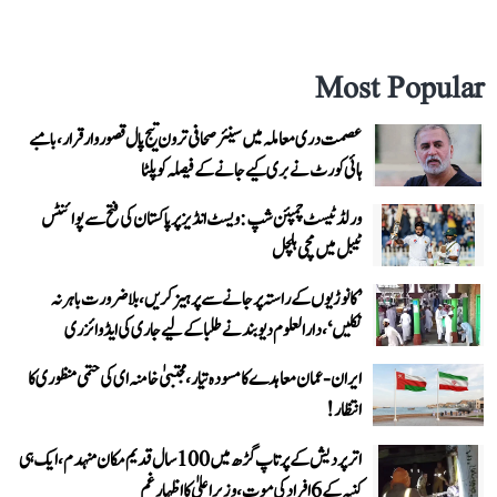
Most Popular
عصمت دری معاملہ میں سینئر صحافی ترون تیج پال قصوروار قرار، بامبے
ہائی کورٹ نے بری کیے جانے کے فیصلہ کو پلٹا
ورلڈ ٹیسٹ چمپئن شپ: ویسٹ انڈیز پر پاکستان کی فتح سے پوائنٹس
ٹیبل میں مچی ہلچل
’کانوڑیوں کے راستہ پر جانے سے پرہیز کریں، بلاضرورت باہر نہ
نکلیں‘، دارالعلوم دیوبند نے طلبا کے لیے جاری کی ایڈوائزری
ایران-عمان معاہدے کا مسودہ تیار، مجتبیٰ خامنہ ای کی حتمی منظوری کا
انتظار!
اتر پردیش کے پرتاپ گڑھ میں 100 سال قدیم مکان منہدم، ایک ہی
کنبہ کے 6 افراد کی موت، وزیر اعلیٰ کا اظہارِ غم