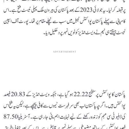
پر قبضہ کر لیا۔ یہ جولائی 2023 کے بعد پاکستان کی بیرون ملک پہلی ٹیسٹ فتح ہے۔ اس
کامیابی سے پہلے پاکستان پوائنٹس ٹیبل میں سب سے نچلے مقام پر تھا۔ پورٹ آف اسپین
ٹیسٹ جیتتے ہی ٹیم نے ویسٹ انڈیز کو نویں نمبر پر دھکیل دیا۔
ADVERTISEMENT
پاکستان کا پوائنٹس پرسنٹیج 22.22 ہو گیا ہے، جبکہ ویسٹ انڈیز کے 20.83 فیصد
پوائنٹس ہیں۔ اگرچہ پاکستان اب بھی سرفہرست ٹیموں سے کافی پیچھے ہے، لیکن یہ فتح اس
کی ڈبلیو ٹی سی مہم کو زندہ رکھنے کے لیے نہایت اہم مانی جا رہی ہے۔ آسٹریلیا 87.50
فیصد پوائنٹس کے ساتھ مضبوطی سے پہلے نمبر پر قابض ہے۔ اس کے بعد جنوبی افریقہ