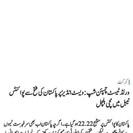
کرکٹ
ورلڈ ٹیسٹ چمپئن شپ: ویسٹ انڈیز پر پاکستان کی فتح سے پوائنٹس
ٹیبل میں مچی ہلچل
پاکستان کا پوائنٹس پرسنٹیج 22.22 ہو گیا ہے۔ اگرچہ پاکستان اب بھی سرفہرست ٹیموں