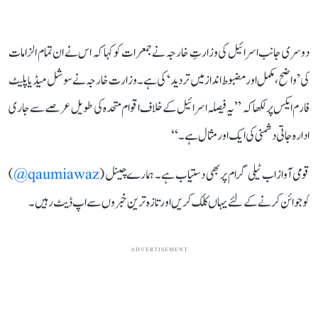
دوسری جانب اسرائیل کی وزارتِ خارجہ نے جمعرات کو کہا کہ اس نے ان تمام الزامات
کی ’واضح، مکمل اور مضبوط انداز میں تردید‘ کی ہے۔ وزارت خارجہ نے سوشل میڈیا پلیٹ
فارم ایکس پر لکھا کہ ’’یہ فیصلہ اسرائیل کے خلاف اقوام متحدہ کی طویل عرصے سے جاری
ادارہ جاتی دشمنی کی ایک اور مثال ہے۔‘‘
قومی آواز اب ٹیلی گرام پر بھی دستیاب ہے۔ ہمارے چینل (
qaumiawaz@
)
کو جوائن کرنے کے لئے یہاں کلک کریں اور تازہ ترین خبروں سے اپ ڈیٹ رہیں۔
ADVERTISEMENT