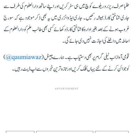
طلبا صرف ریزرو ریلوے کوچ میں ہی سفر کریں اور اپنے ساتھ دارالعلوم کی طرف سے
جاری شناختی کارڈ ہمیشہ رکھیں۔ جاری ایڈوائزری میں یہ بھی ذکر موجود ہے کہ سورج
غروب ہونے کے بعد بغیر ادارہ کا شناختی کارڈ دکھائے کسی بھی طالب علم کو دارالعلوم کے
احاطہ میں داخلے کی اجازت نہیں دی جائے گی۔
قومی آواز اب ٹیلی گرام پر بھی دستیاب ہے۔ ہمارے چینل (
qaumiawaz@
)
کو جوائن کرنے کے لئے یہاں کلک کریں اور تازہ ترین خبروں سے اپ ڈیٹ رہیں۔
ADVERTISEMENT