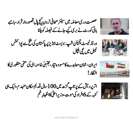
عصمت دری معاملہ میں سینئر صحافی ترون تیج پال قصوروار قرار، بامبے
ہائی کورٹ نے بری کیے جانے کے فیصلہ کو پلٹا
ورلڈ ٹیسٹ چمپئن شپ: ویسٹ انڈیز پر پاکستان کی فتح سے پوائنٹس
ٹیبل میں مچی ہلچل
ایران-عمان معاہدے کا مسودہ تیار، مجتبیٰ خامنہ ای کی حتمی منظوری کا
انتظار!
اتر پردیش کے پرتاپ گڑھ میں 100 سال قدیم مکان منہدم، ایک ہی
کنبہ کے 6 افراد کی موت، وزیر اعلیٰ کا اظہارِ غم
ADVERTISEMENT