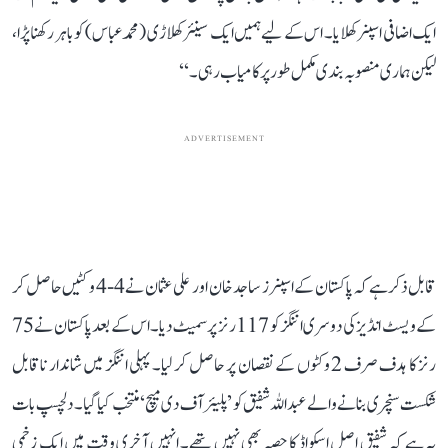
ایک اضافی اسپنر کھلایا۔ اس کے لیے ہمیں ایک سینئر کھلاڑی (محمد عباس) کو باہر رکھنا پڑا،
لیکن ہماری منصوبہ بندی مکمل طور پر کامیاب رہی۔‘‘
ADVERTISEMENT
قابل ذکر ہے کہ پاکستان کے اسپنرز ساجد خان اور علی عثمان نے 4-4 وکٹیں حاصل کر
کے ویسٹ انڈیز کی دوسری اننگز کو 117 رنز پر سمیٹ دیا۔ اس کے بعد پاکستان نے 75
رنز کا ہدف صرف 2 وکٹوں کے نقصان پر حاصل کر لیا۔ پہلی اننگز میں شاندار ناقابل
شکست سنچری بنانے والے عبداللہ شفیق کو ’پلیئر آف دی میچ‘ منتخب کیا گیا۔ دلچسپ بات
یہ ہے کہ شفیق اصل اسکواڈ کا حصہ بھی نہیں تھے۔ انہیں آخری وقت میں ایک زخمی