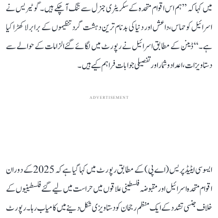
میں کہا کہ ’’ہم اس اقوام متحدہ کے سکریٹری جنرل سے تنگ آ چکے ہیں۔ گوٹیریس نے
اسرائیل کو حماس، داعش اور دنیا کی بدنام ترین دہشت گرد تنظیموں کے برابر لا کھڑا کیا
ہے۔‘‘ ڈینن کے مطابق اسرائیل نے رپورٹ میں لگائے گئے الزامات کے حوالے سے
دستاویزات، اعداد و شمار اور تفصیلی جوابات فراہم کیے ہیں۔
ADVERTISEMENT
ایسوسی ایٹیڈ پریس (اے پی) کے مطابق رپورٹ میں کہا گیا ہے کہ 2025 کے دوران
اقوام متحدہ اسرائیل اور مقبوضہ فلسطینی علاقوں میں حراست میں لیے گئے فلسطینیوں کے
خلاف جنسی تشدد کے ایک منظم رجحان کو دستاویزی شکل دینے میں کامیاب رہا۔ رپورٹ