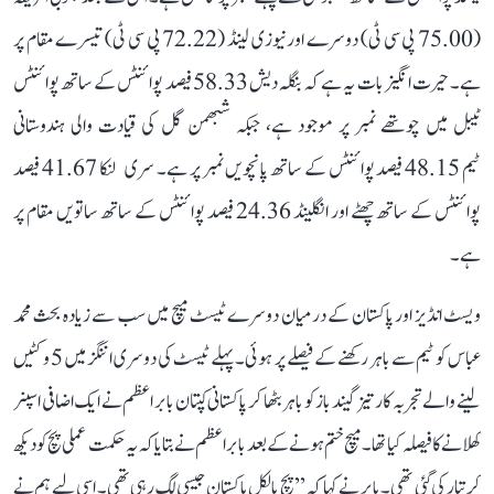
(75.00 پی سی ٹی) دوسرے اور نیوزی لینڈ (72.22 پی سی ٹی) تیسرے مقام پر
ہے۔ حیرت انگیز بات یہ ہے کہ بنگلہ دیش 58.33 فیصد پوائنٹس کے ساتھ پوائنٹس
ٹیبل میں چوتھے نمبر پر موجود ہے، جبکہ شبھمن گل کی قیادت والی ہندوستانی
ٹیم 48.15 فیصد پوائنٹس کے ساتھ پانچویں نمبر پر ہے۔ سری لنکا 41.67 فیصد
پوائنٹس کے ساتھ چھٹے اور انگلینڈ 24.36 فیصد پوائنٹس کے ساتھ ساتویں مقام پر
ہے۔
ویسٹ انڈیز اور پاکستان کے درمیان دوسرے ٹیسٹ میچ میں سب سے زیادہ بحث محمد
عباس کو ٹیم سے باہر رکھنے کے فیصلے پر ہوئی۔ پہلے ٹیسٹ کی دوسری اننگز میں 5 وکٹیں
لینے والے تجربہ کار تیز گیند باز کو باہر بٹھا کر پاکستانی کپتان بابر اعظم نے ایک اضافی اسپنر
کھلانے کا فیصلہ کیا تھا۔ میچ ختم ہونے کے بعد بابر اعظم نے بتایا کہ یہ حکمت عملی پچ کو دیکھ
کر تیار کی گئی تھی۔ بابر نے کہا کہ ’’پچ بالکل پاکستان جیسی لگ رہی تھی۔ اسی لیے ہم نے