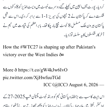
کر دیا۔ پورٹ آف اسپین میں کھیلے گئے دوسرے ٹیسٹ میں ویسٹ انڈیز کو 8 وکٹوں سے
شکست دے کر پاکستان نے 2 میچوں کی سیریز 1-1 سے برابر کر دی۔ اس سے قبل
پاکستان بیرون ملک مسلسل 8 ٹیسٹ میچ ہار چکا تھا۔ بابر اعظم کی قیادت میں ٹیم نے
آخرکار شکستوں کا یہ سلسلہ توڑ دیا۔
How the
#WTC27
is shaping up after Pakistan's
victory over the West Indies ð¤
More ð
https://t.co/gW4kJw6IvO
pic.twitter.com/XjHwfuuTGd
August 6, 2026
— ICC (@ICC)
اس جیت کا سب سے بڑا فائدہ پاکستانی ٹیم کو ورلڈ ٹیسٹ چمپئن شپ2025-27کے
پوائنٹس ٹیبل میں ملا، جہاں پاکستان نے ویسٹ انڈیز کو پیچھے چھوڑتے ہوئے آٹھویں مقام