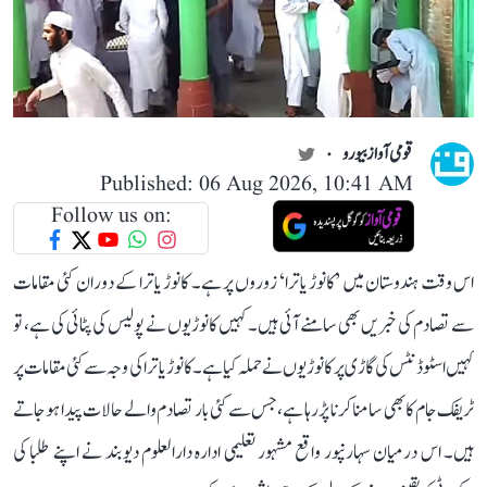
قومی آواز بیورو
Published: 06 Aug 2026, 10:41 AM
Follow us on:
اس وقت ہندوستان میں ’کانوڑ یاترا‘ زوروں پر ہے۔ کانوڑ یاترا کے دوران کئی مقامات
سے تصادم کی خبریں بھی سامنے آئی ہیں۔ کہیں کانوڑیوں نے پولیس کی پٹائی کی ہے، تو
کہیں اسٹوڈنٹس کی گاڑی پر کانوڑیوں نے حملہ کیا ہے۔ کانوڑ یاترا کی وجہ سے کئی مقامات پر
ٹریفک جام کا بھی سامنا کرنا پڑ رہا ہے، جس سے کئی بار تصادم والے حالات پیدا ہو جاتے
ہیں۔ اس درمیان سہارنپور واقع مشہور تعلیمی ادارہ دارالعلوم دیوبند نے اپنے طلبا کی