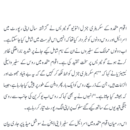
اقوام متحدہ کے سکریٹری جنرل انٹونیو گوٹیریس نے گزشتہ سال اپنی رپورٹ میں
اسرائیل اور روس دونوں کو خبردار کیا تھا کہ انہیں اس فہرست میں شامل کیا جا سکتا ہے۔
اب دونوں ممالک کے سفیروں نے ان کے نام شامل کیے جانے پر شدید ناراضگی ظاہر
کرتے ہوئے گوٹیریس پر سخت تنقید کی ہے۔ اقوام متحدہ میں روس کے سفیر واسیلی
نیبینزیا نے کہا کہ ’’ہم سکریٹری جنرل کو خط لکھ کر کہیں گے کہ یہ بے بنیاد جھوٹ اور
الزامات ہیں، جن کے ذریعے روس کو ایک بار پھر ویلن کے طور پر پیش کیا جا رہا ہے، جیسا
کہ ہمیشہ کیا جاتا ہے۔‘‘ انہوں نے یہ بھی کہا کہ روس اب یوکرین کی جانب سے روسی
جنگی قیدیوں کے ساتھ کیے گئے سلوک پر اپنی الگ رپورٹ تیار کر رہا ہے۔
اس درمیان اقوام متحدہ میں اسرائیل کے سفیر ڈینی ڈینن نے سوشل میڈیا پر جاری بیان