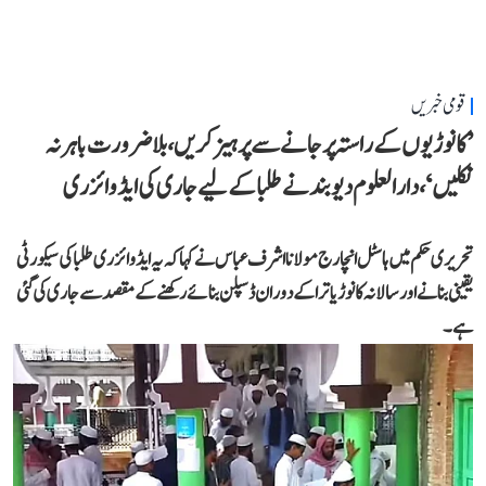
قومی خبریں
’کانوڑیوں کے راستہ پر جانے سے پرہیز کریں، بلاضرورت باہر نہ
نکلیں‘، دارالعلوم دیوبند نے طلبا کے لیے جاری کی ایڈوائزری
تحریری حکم میں ہاسٹل انچارج مولانا اشرف عباس نے کہا کہ یہ ایڈوائزری طلبا کی سیکورٹی
یقینی بنانے اور سالانہ کانوڑ یاترا کے دوران ڈسپلن بنائے رکھنے کے مقصد سے جاری کی گئی
ہے۔