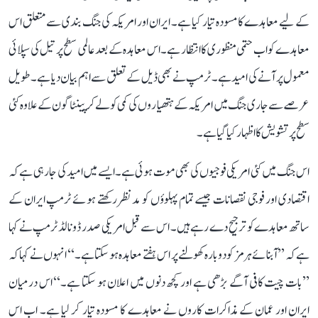
کے لیے معاہدے کا مسودہ تیار کیا ہے۔ ایران اور امریکہ کی جنگ بندی سے متعلق اس
معاہدے کو اب حتمی منظوری کا انتظار ہے۔ اس معاہدہ کے بعد عالمی سطح پر تیل کی سپلائی
معمول پر آنے کی امید ہے۔ ٹرمپ نے بھی ڈیل کے تعلق سے اہم بیان دیا ہے۔ طویل
عرصے سے جاری جنگ میں امریکہ کے ہتھیاروں کی کمی کو لے کر پینٹاگون کے علاوہ کئی
سطح پر تشویش کا اظہار کیا گیا ہے۔
اس جنگ میں کئی امریکی فوجیوں کی بھی موت ہوئی ہے۔ ایسے میں امید کی جا رہی ہے کہ
اقتصادی اور فوجی نقصانات جیسے تمام پہلوؤں کو مدنظر رکھتے ہوئے ٹرمپ ایران کے
ساتھ معاہدے کو ترجیح دے رہے ہیں۔ اس سے قبل امریکی صدر ڈونالڈ ٹرمپ نے کہا
ہے کہ ’’آبنائے ہرمز کو دوبارہ کھولنے پر اس ہفتے معاہدہ ہو سکتا ہے۔‘‘ انہوں نے کہا کہ
’’بات چیت کافی آگے بڑھی ہے اور کچھ دنوں میں اعلان ہو سکتا ہے۔‘‘ اس درمیان
ایران اور عمان کے مذاکرات کاروں نے معاہدے کا مسودہ تیار کر لیا ہے۔ اب اس