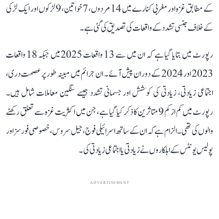
کے مطابق غزہ اور مغربی کنارے میں 14 مردوں، 7 خواتین، 9 لڑکوں اور ایک لڑکی
کے خلاف جنسی تشدد کے واقعات کی تصدیق کی گئی ہے۔
رپورٹ میں بتایا گیا ہے کہ ان میں سے 13 واقعات 2025 میں جبکہ 18 واقعات
2023 اور 2024 کے دوران پیش آئے۔ ان جرائم میں مبینہ طور پر عصمت دری،
اجتماعی زیادتی، زیادتی کی کوشش اور جسمانی تشدد جیسے سنگین معاملات شامل ہیں۔
رپورٹ میں کم از کم 9 متاثرین کا ذکر کیا گیا ہے، جن میں اکثریت غزہ سے تعلق رکھنے
والوں کی تھی۔ الزام ہے کہ ان کے ساتھ اسرائیلی فوج، جیل سروس، خصوصی فورسز اور
پولیس یونٹس کے اہلکاروں نے زیادتی یا اجتماعی زیادتی کی۔
ADVERTISEMENT