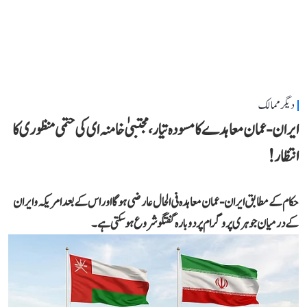
دیگر ممالک
ایران-عمان معاہدے کا مسودہ تیار، مجتبیٰ خامنہ ای کی حتمی منظوری کا
انتظار!
حکام کے مطابق ایران-عمان معاہدہ فی الحال عارضی ہوگا اور اس کے بعد امریکہ و ایران
کے درمیان جوہری پروگرام پر دوبارہ گفتگو شروع ہو سکتی ہے۔