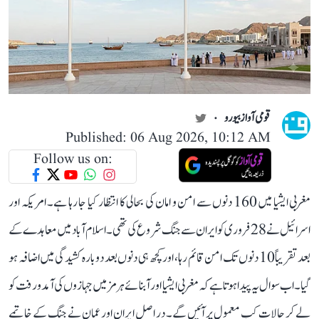
قومی آواز بیورو
Published: 06 Aug 2026, 10:12 AM
Follow us on:
مغربی ایشیا میں 160 دنوں سے امن و امان کی بحالی کا انتظار کیا جا رہا ہے۔ امریکہ اور
اسرائیل نے 28 فروری کو ایران سے جنگ شروع کی تھی۔ اسلام آباد میں معاہدے کے
بعد تقریباً 10 دنوں تک امن قائم رہا، اور کچھ ہی دنوں بعد دوبارہ کشیدگی میں اضافہ ہو
گیا۔ اب سوال یہ پیدا ہوتا ہے کہ مغربی ایشیا اور آبنائے ہرمز میں جہازوں کی آمد و رفت کو
لے کر حالات کب معمول پر آئیں گے۔ در اصل ایران اور عمان نے جنگ کے خاتمے