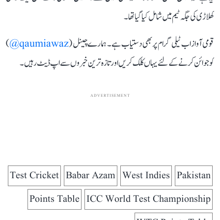
کھلاڑی کی جگہ ٹیم میں شامل کیا گیا تھا۔
قومی آواز اب ٹیلی گرام پر بھی دستیاب ہے۔ ہمارے چینل (
qaumiawaz@
)
کو جوائن کرنے کے لئے یہاں کلک کریں اور تازہ ترین خبروں سے اپ ڈیٹ رہیں۔
ADVERTISEMENT
Test Cricket
Babar Azam
West Indies
Pakistan
Points Table
ICC World Test Championship