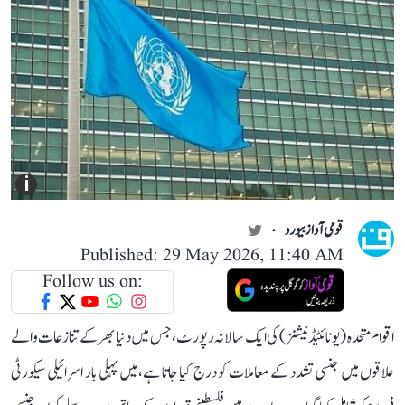
i
قومی آواز بیورو
Published: 29 May 2026, 11:40 AM
Follow us on:
اقوام متحدہ (یونائٹیڈ نیشنز) کی ایک سالانہ رپورٹ، جس میں دنیا بھر کے تنازعات والے
علاقوں میں جنسی تشدد کے معاملات کو درج کیا جاتا ہے، میں پہلی بار اسرائیلی سیکورٹی