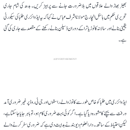
بھیڑ بھاڑ والے علاقوں میں بلاضرورت جانے سے پرہیز کریں۔ بدھ کی شام جاری
تحریری حکم میں ہاسٹل انچارج مولانا اشرف عباس نے کہا کہ یہ ایڈوائزری طلبا کی سیکورٹی
یقینی بنانے اور سالانہ کانوڑ یاترا کے دوران ڈسپلن بنانے رکھنے کے مقصد سے جاری کی گئی
ہے۔
ADVERTISEMENT
ایڈوائزری میں طلبا کو خاص طور سے کانوڑ والے راستوں اور جی ٹی روڈ پر غیر ضروری آمد
و رفت سے بچنے کا مشورہ دیا گیا ہے۔ اگر کوئی بہت ضروری کام ہو، تو باہر جایا جا سکتا ہے،
لیکن احتیاط کے ساتھ۔ دارالعلوم دیوبند نے ہدایت دی ہے کہ ضروری سفر کرنے والے