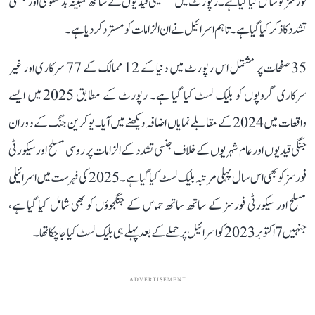
فورسز کو شامل کیا گیا ہے۔ رپورٹ میں فلسطینی قیدیوں کے ساتھ مبینہ بدسلوکی اور جنسی
تشدد کا ذکر کیا گیا ہے۔ تاہم اسرائیل نے ان الزامات کو مسترد کر دیا ہے۔
35 صفحات پر مشتمل اس رپورٹ میں دنیا کے 12 ممالک کے 77 سرکاری اور غیر
سرکاری گروپوں کو بلیک لسٹ کیا گیا ہے۔ رپورٹ کے مطابق 2025 میں ایسے
واقعات میں 2024 کے مقابلے نمایاں اضافہ دیکھنے میں آیا۔ یوکرین جنگ کے دوران
جنگی قیدیوں اور عام شہریوں کے خلاف جنسی تشدد کے الزامات پر روسی مسلح اور سیکورٹی
فورسز کو بھی اس سال پہلی مرتبہ بلیک لسٹ کیا گیا ہے۔ 2025 کی فہرست میں اسرائیلی
مسلح اور سیکورٹی فورسز کے ساتھ ساتھ حماس کے جنگجوؤں کو بھی شامل کیا گیا ہے،
جنہیں 7 اکتوبر 2023 کو اسرائیل پر حملے کے بعد پہلے ہی بلیک لسٹ کیا جا چکا تھا۔
ADVERTISEMENT