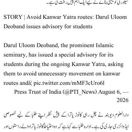
سیکورٹی کو یقینی بنانے کے لیے ایک اہم پیش رفت کی ہے۔
STORY | Avoid Kanwar Yatra routes: Darul Uloom
Deoband issues advisory for students
Darul Uloom Deoband, the prominent Islamic
seminary, has issued a special advisory for its
students during the ongoing Kanwar Yatra, asking
them to avoid unnecessary movement on kanwar
routes andâ¦
pic.twitter.com/mMF3cUro6l
August 6,
— Press Trust of India (@PTI_News)
2026
دارالعلوم دیوبند نے چل رہی کانوڑ یاترا کے پیش نظر اپنے طلبا کے لیے خصوصی
ایڈوائزری جاری کی ہے۔ ادارہ طلبا سے کہا ہے کہ وہ احتیاطاً کانوڑ یاترا والے راستوں اور