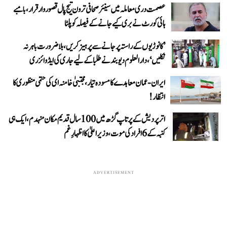
عصمت دری معاملہ میں سینئر صحافی ترون تیج پال قصوروار قرار، بامبے
ہائی کورٹ نے بری کیے جانے کے فیصلہ کو پلٹا
’کانوڑیوں کے راستہ پر جانے سے پرہیز کریں، بلاضرورت باہر نہ
نکلیں‘، دارالعلوم دیوبند نے طلبا کے لیے جاری کی ایڈوائزری
ایران-عمان معاہدے کا مسودہ تیار، مجتبیٰ خامنہ ای کی حتمی منظوری کا
انتظار!
اتر پردیش کے پرتاپ گڑھ میں 100 سال قدیم مکان منہدم، ایک ہی
کنبہ کے 6 افراد کی موت، وزیر اعلیٰ کا اظہارِ غم
ADVERTISEMENT