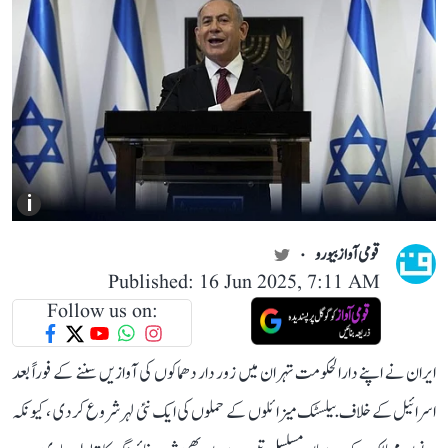
i
قومی آواز بیورو
Published: 16 Jun 2025, 7:11 AM
Follow us on:
ایران نے اپنے دارالحکومت تہران میں زور دار دھماکوں کی آوازیں سننے کے فوراً بعد
اسرائیل کے خلاف بیلسٹک میزائلوں کے حملوں کی ایک نئی لہر شروع کر دی ، کیونکہ