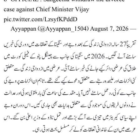
case against Chief Minister Vijay
pic.twitter.com/LzsyfKPddD
August 7, 2026
— Ayyappan (@Ayyappan_1504)
تقریباً 27 سالہ ازدواجی زندگی کے بعد وجے اور سنگیتا کے تعلقات میں دوری کی خبریں
سامنے آنے لگیں۔ 2026 میں سنگیتا کی جانب سے چینگل پٹو کے فیملی کورٹ میں
طلاق کی عرضی دائر کیے جانے کی خبر سامنے آئی۔ عرضی میں ازدواجی زندگی سے متعلق
کئی الزامات اور علیحدہ رہنے سے متعلق دعوے کیے گئے تھے۔ تاہم ان الزامات پر وجے کی
جانب سے کوئی ردعمل سامنے نہیں آیا۔ مقدمے کی سماعت کئی بار ملتوی ہوئی اور عدالت
نے دونوں فریقوں کی موجودگی سے متعلق ہدایات بھی جاری کیں۔ اس دوران وجے
اپنے سیاسی کیریئر میں تیزی سے آگے بڑھے اور تمل ناڈو کے وزیر اعلیٰ بن گئے۔ اس
عرصے میں ان کے خاندانی تعلقات کو لے کر مسلسل بحث ہوتی رہی۔