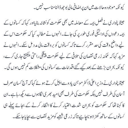
کیونکہ موجودہ حالات میں ان پر اضافی مالی بوجھ ڈالنا مناسب نہیں۔
جیتو پٹواری نے فصل بیمہ کے معاملہ میں بھی حکومت کو نشانہ بنایا اور کہا کہ کسانوں کے
بیمہ دعووں کی ادائیگی فوری طور پر کی جائے۔ انہوں نے مطالبہ کیا کہ حکومت اس کے
لیے واضح وقت کی حد مقرر کرے تاکہ کسانوں کو بروقت مالی مدد مل سکے۔ انہوں نے
مزید کہا کہ ممکنہ زرعی نقصان کی تلافی کے لیے حکومت پیشگی راحتی پیکیج جاری کرے،
کیونکہ بحران بڑھنے کے بعد کیے گئے اقدامات سے کسانوں کی مشکلات کم نہیں ہوں گی۔
جیتو پٹواری نے وزیر اعلیٰ ڈاکٹر موہن یادو سے اپیل کرتے ہوئے کہا کہ آج کسان صرف
آسمان کی طرف نہیں بلکہ حکومت کی طرف بھی امید بھری نگاہوں سے دیکھ رہا ہے۔ ان
کا کہنا تھا کہ حکومت کو بحران شدت اختیار کرنے کا انتظار کرنے کے بجائے پہلے ہی
کسانوں کے ساتھ کھڑا ہونا چاہیے تاکہ زرعی شعبے کو مزید نقصان سے بچایا جا سکے۔