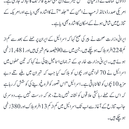
دونوں ممالک کے درمیان مسلسل تیسرے دن بھی شدید فائرنگ کا تبادلہ جاری ہے۔
امریکی صدر ڈونالڈ ٹرمپ نے امن کے "جلد" آنے کا اشارہ بھی دیا ہے اور امریکہ کے
تنازع میں شامل ہونے کے امکان کا اشارہ بھی دیا ہے ۔
ایرانی وزارت صحت نے پیر کی صبح کہا کہ اسرائیل کے ایران پر حملے کے بعد سے کم از
کم 224 افراد ہلاک ہو چکے ہیں، جن میں سے 90 فیصد عام شہری ہیں اور 1,481 زخمی
ہوئے ہیں۔ ایرانی وزارت خارجہ کے ترجمان اسماعیل بقائی نے کہا کہ تین حملوں میں
اسرائیل نے 70 خواتین اور بچوں کو ہلاک کیا جب کہ تہران میں ملبے تلے دبے
مزید 10 بچوں کو نکالنا باقی ہے۔ اسرائیل "اس تصور کو فروغ دینے کی کوشش کر رہا ہے
کہ اس کے حملے رہائشی علاقوں کو نشانہ نہیں بناتے، جو کہ درست نہیں ہے۔دوسری
جانب تنازع کے آغاز سے اب تک اسرائیل میں کم از کم 13 افراد ہلاک اور 380 زخمی
ہو چکے ہیں۔