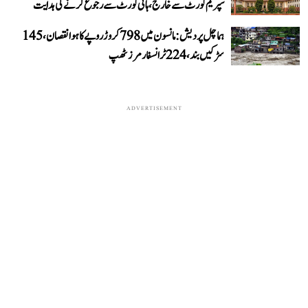
سپریم کورٹ سے خارج، ہائی کورٹ سے رجوع کرنے کی ہدایت
ہماچل پردیش: مانسون میں 798 کروڑ روپے کا ہوا نقصان، 145
سڑکیں بند، 224 ٹرانسفارمرز ٹھپ
ADVERTISEMENT