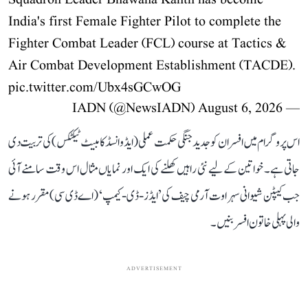
Squadron Leader Bhawana Kanth has become
India's first Female Fighter Pilot to complete the
Fighter Combat Leader (FCL) course at Tactics &
Air Combat Development Establishment (TACDE).
pic.twitter.com/Ubx4sGCwOG
August 6, 2026
— IADN (@NewsIADN)
اس پروگرام میں افسران کو جدید جنگی حکمت عملی (ایڈوانسڈ کامبیٹ ٹیکٹکس) کی تربیت دی
جاتی ہے۔ خواتین کے لیے نئی راہیں کھلنے کی ایک اور نمایاں مثال اس وقت سامنے آئی
جب کیپٹن شیوانی سہراوت آرمی چیف کی ’ایڈز-ڈی-کیمپ‘ (اے ڈی سی) مقرر ہونے
والی پہلی خاتون افسر بنیں۔
ADVERTISEMENT