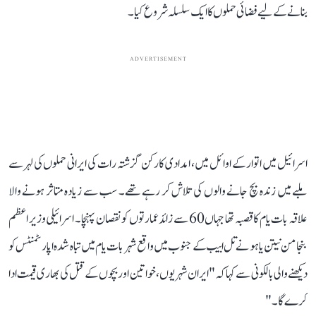
بنانے کے لیے فضائی حملوں کا ایک سلسلہ شروع کیا۔
ADVERTISEMENT
اسرائیل میں اتوار کے اوائل میں، امدادی کارکن گزشتہ رات کی ایرانی حملوں کی لہر سے
ملبے میں زندہ بچ جانے والوں کی تلاش کر رہے تھے۔ سب سے زیادہ متاثر ہونے والا
علاقہ بات یام کا قصبہ تھا جہاں 60 سے زائد عمارتوں کو نقصان پہنچا۔ اسرائیلی وزیر اعظم
بنجامن نیتن یاہو نے تل ابیب کے جنوب میں واقع شہر بات یام میں تباہ شدہ اپارٹمنٹس کو
دیکھنے والی بالکونی سے کہا کہ "ایران شہریوں، خواتین اور بچوں کے قتل کی بھاری قیمت ادا
کرے گا۔"