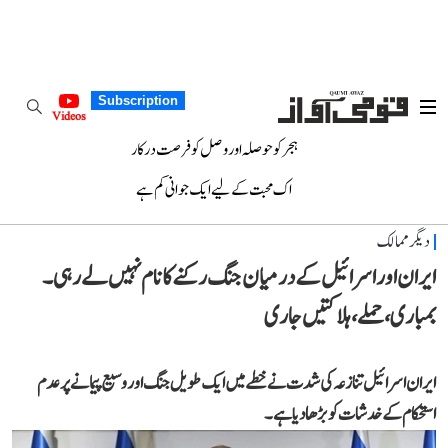
Subscription
Videos
ہجر کو حوصلہ اور وصل کو فرصت درکار
اک محبت کے لیے ایک جوانی کم ہے
دیگر ممالک
ایران اور اسرائیل کے درمیان جنگ رکنے کا نام نہیں لے رہی۔
بمباری، حملے، ہلاکتیں جاری
ایران اسرائیل تنازعہ کی شدت نے خطے میں ایک طویل جنگ اور وسیع پیمانے پر عدم
استحکام کے خدشات کو بڑھا دیا ہے۔