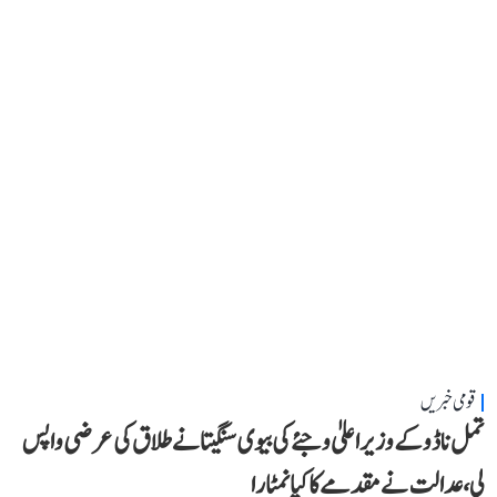
قومی خبریں
تمل ناڈو کے وزیر اعلیٰ وجئے کی بیوی سنگیتا نے طلاق کی عرضی واپس
لی، عدالت نے مقدمے کا کیا نمٹارا