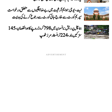
نیٹ-یو جی: او ایم آر شیٹ میں بے ضابطگیوں سے متعلق درخواست
سپریم کورٹ سے خارج، ہائی کورٹ سے رجوع کرنے کی ہدایت
ہماچل پردیش: مانسون میں 798 کروڑ روپے کا ہوا نقصان، 145
سڑکیں بند، 224 ٹرانسفارمرز ٹھپ
ADVERTISEMENT