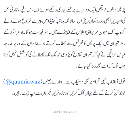
چونکہ دونوں فریقین ایک دوسرے پر حملے جاری رکھے ہوئے ہیں، اس لیے سفارتی حل
کی امیدیں ابھی دور دکھائی دیتی ہیں، حالانکہ بلا شبہ کینیڈا میں پیر سے شروع ہونے والے
گروپ آف سیون سربراہی اجلاس کے ایجنڈے میں یہ سرفہرست ہوگا ۔ ادھر اتوار کے
روز تہران میں ایک پریس کانفرنس سے خطاب کرتے ہوئے ایران کے وزیر خارجہ
عباس عراقچی نے کہا کہ تہران تنازع کو پڑوسی ممالک تک پھیلانے کی کوشش نہیں کرتا
جب تک کہ اسے مجبور نہ کیا جائے۔
قومی آواز اب ٹیلی گرام پر بھی دستیاب ہے۔ ہمارے چینل (
qaumiawaz@
)
کو جوائن کرنے کے لئے یہاں کلک کریں اور تازہ ترین خبروں سے اپ ڈیٹ رہیں۔
ADVERTISEMENT