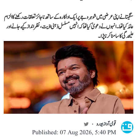
سنگیتا نے اپنی عرضی میں شوہر وجے پر ایک اداکارہ کے ساتھ ناجائز تعلقات رکھنے کا الزام
عائد کیا تھا۔ انہوں نے دعویٰ کیا تھا کہ انہیں مسلسل ذہنی اذیت، نظر انداز کیے جانے اور
علیحدگی کا سامنا کرنا پڑا۔
قومی آواز بیورو
Published: 07 Aug 2026, 5:40 PM