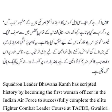
قابل ذکر ہے کہ ایف سی ایل کورس کا موازنہ اکثر امریکی بحریہ کے مشہور ’ٹاپ گن‘
پروگرام سے کیا جاتا ہے، کیونکہ ہندوستانی فضائیہ کے تمام پائلٹس میں سے صرف ’ایک
فیصد‘ کو ہی اس باوقار کورس کے لیے منتخب کیا جاتا ہے۔ یہ کامیابی جنگی ہوا بازی میں
کیریئر بنانے کی خواہش رکھنے والی خواتین کے لیے بڑی ترغیب ہے، خاص طور پر اس
وقت جب فائٹر اسٹریم کو خواتین کے لیے باضابطہ طور پر کھولے ہوئے تقریباً ایک دہائی
گزر چکی ہے۔
Squadron Leader Bhawana Kanth has scripted
history by becoming the first woman officer in the
Indian Air Force to successfully complete the elite
Fighter Combat Leader Course at TACDE, Gwalior.