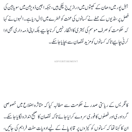
جبل پور میں دھان کے کھیتوں میں دراڑیں پڑ چکی ہیں، جبکہ اجین ڈویژن میں سویابین کی
فصل پر سنڈیوں کے حملے نے کسانوں کی محنت کو خطرے میں ڈال دیا ہے۔ انہوں نے کہا
کہ حکومت کو صرف موسم کی بہتری کا انتظار نہیں کرنا چاہیے بلکہ اپنی ذمہ داری بھی ادا
کرنی چاہیے تاکہ کسانوں کو مزید نقصان سے بچایا جا سکے۔
ADVERTISEMENT
کانگریس کے ریاستی صدر نے حکومت سے مطالبہ کیا کہ متاثرہ اضلاع میں خصوصی
گرداوری اور فصلوں کا فوری سروے کرایا جائے تاکہ نقصان کا صحیح اندازہ لگایا جا سکے۔
ان کا کہنا تھا کہ کسانوں کو کیڑوں پر قابو پانے کے لیے ادویات مفت فراہم کی جائیں،