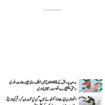
ADVERTISEMENT
مدھیہ پردیش کے 48 اضلاع میں خشک سالی جیسے حالات، فوری
راحتی پیکیج دے حکومت: جیتو پٹواری
اسکواڈرن لیڈر بھاؤنا کنٹھ نے ’ٹاپ گن‘ پائلٹ بن کر رقم کی تاریخ،