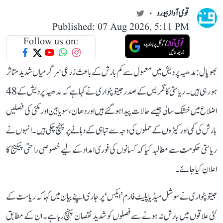
قومی آواز بیورو
Published: 07 Aug 2026, 5:11 PM
Follow us on:
بھوپال: مدھیہ پردیش میں معمول سے کم بارش کے باعث زرعی سرگرمیاں شدید متاثر
ہو رہی ہیں۔ ریاستی کانگریس کے صدر جیتو پٹواری نے کہا ہے کہ مدھیہ پردیش کے 48
اضلاع میں خشک سالی جیسے حالات پیدا ہو گئے ہیں اور دھان، سویابین اور مکئی کی فصلیں
بارش کی کمی اور کیڑوں کے حملوں کی وجہ سے تباہی کے دہانے پر پہنچ چکی ہیں۔ انہوں نے
ریاستی حکومت سے مطالبہ کیا کہ کسانوں کی فوری امداد کے لیے خصوصی راحتی پیکیج کا
اعلان کیا جائے۔
جیتو پٹواری نے سوشل میڈیا پلیٹ فارم ’ایکس‘ پر جاری اپنے بیان میں کہا کہ ریاست کے
کئی علاقوں میں بارش نہ ہونے سے فصلوں کو شدید نقصان پہنچ رہا ہے۔ ان کے مطابق