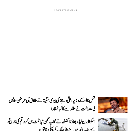
ADVERTISEMENT
تمل ناڈو کے وزیر اعلیٰ وجئے کی بیوی سنگیتا نے طلاق کی عرضی واپس
لی، عدالت نے مقدمے کا کیا نمٹارا
اسکواڈرن لیڈر بھاؤنا کنٹھ نے ’ٹاپ گن‘ پائلٹ بن کر رقم کی تاریخ،
یہ کارنامہ انجام دینے والی ملک کی پہلی خاتون