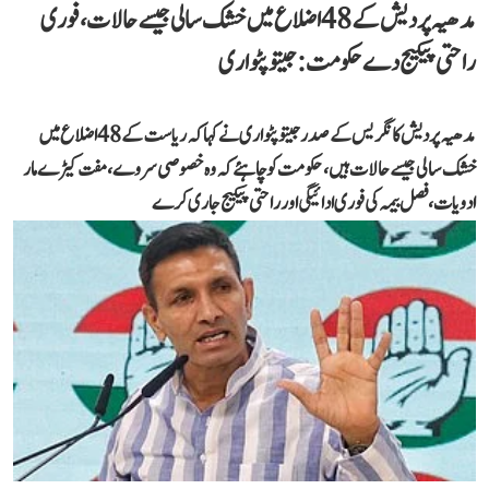
مدھیہ پردیش کے 48 اضلاع میں خشک سالی جیسے حالات، فوری
راحتی پیکیج دے حکومت: جیتو پٹواری
مدھیہ پردیش کانگریس کے صدر جیتو پٹواری نے کہا کہ ریاست کے 48 اضلاع میں
خشک سالی جیسے حالات ہیں، حکومت کو چاہئے کہ وہ خصوصی سروے، مفت کیڑے مار
ادویات، فصل بیمہ کی فوری ادائیگی اور راحتی پیکیج جاری کرے