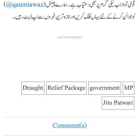
قومی آواز اب ٹیلی گرام پر بھی دستیاب ہے۔ ہمارے چینل (
qaumiawaz@
)
کو جوائن کرنے کے لئے یہاں کلک کریں اور تازہ ترین خبروں سے اپ ڈیٹ رہیں۔
ADVERTISEMENT
Draught
Relief Package
government
MP
Jitu Patwari
Comment(s)