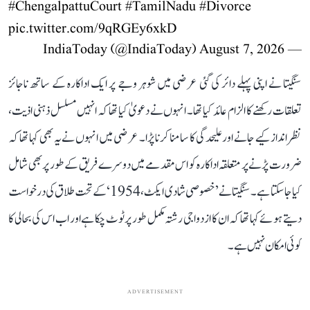
#ChengalpattuCourt
#TamilNadu
#Divorce
pic.twitter.com/9qRGEy6xkD
August 7, 2026
— IndiaToday (@IndiaToday)
سنگیتا نے اپنی پہلے دائر کی گئی عرضی میں شوہر وجے پر ایک اداکارہ کے ساتھ ناجائز
تعلقات رکھنے کا الزام عائد کیا تھا۔ انہوں نے دعویٰ کیا تھا کہ انہیں مسلسل ذہنی اذیت،
نظر انداز کیے جانے اور علیحدگی کا سامنا کرنا پڑا۔ عرضی میں انہوں نے یہ بھی کہا تھا کہ
ضرورت پڑنے پر متعلقہ اداکارہ کو اس مقدمے میں دوسرے فریق کے طور پر بھی شامل
کیا جا سکتا ہے۔ سنگیتا نے ’خصوصی شادی ایکٹ، 1954‘ کے تحت طلاق کی درخواست
دیتے ہوئے کہا تھا کہ ان کا ازدواجی رشتہ مکمل طور پر ٹوٹ چکا ہے اور اب اس کی بحالی کا
کوئی امکان نہیں ہے۔
ADVERTISEMENT