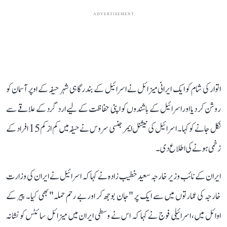
ADVERTISEMENT
اتوار کی شام کو ایک ایرانی میزائل نے اسرائیل کے بندرگاہی شہر حیفہ کے اوپر آسمان کو
روشن کر دیا اوراسرائیل کے باشندوں کو اپنی حفاظت کے لیے ارد گرد کے علاقے سے
نکل جانے کو کہا۔ اسرائیل کی نیشنل ایمرجنسی سروس نے حیفہ میں کم از کم 15 افراد کے
زخمی ہونے کی اطلاع دی۔
ایران کے نائب وزیر خارجہ سعید خطیب زادہ نے کہا کہ اسرائیل نے ایران کی وزارت
خارجہ کی عمارتوں میں سے ایک پر "جان بوجھ کر اور بے رحم حملہ" بھی کیا۔ پیر کے
اوائل میں، اسرائیلی فوج نے کہا کہ اس نے وسطی ایران میں میزائل سائٹس کو نشانہ