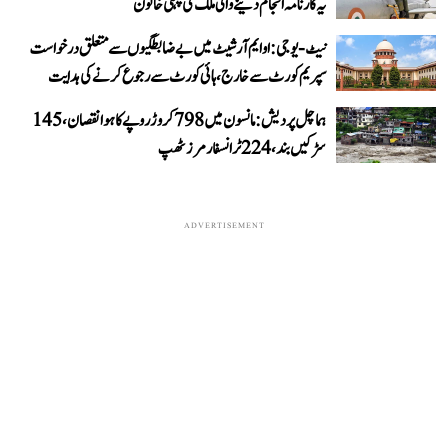
یہ کارنامہ انجام دینے والی ملک کی پہلی خاتون
نیٹ-یو جی: او ایم آر شیٹ میں بے ضابطگیوں سے متعلق درخواست
سپریم کورٹ سے خارج، ہائی کورٹ سے رجوع کرنے کی ہدایت
ہماچل پردیش: مانسون میں 798 کروڑ روپے کا ہوا نقصان، 145
سڑکیں بند، 224 ٹرانسفارمرز ٹھپ
ADVERTISEMENT