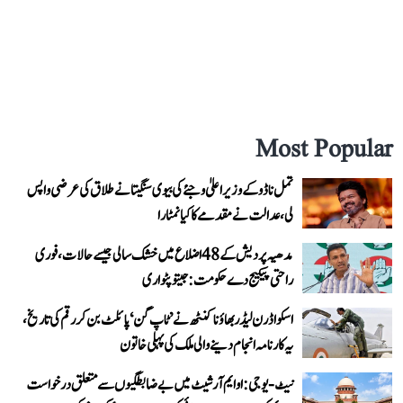
Most Popular
تمل ناڈو کے وزیر اعلیٰ وجئے کی بیوی سنگیتا نے طلاق کی عرضی واپس
لی، عدالت نے مقدمے کا کیا نمٹارا
مدھیہ پردیش کے 48 اضلاع میں خشک سالی جیسے حالات، فوری
راحتی پیکیج دے حکومت: جیتو پٹواری
اسکواڈرن لیڈر بھاؤنا کنٹھ نے ’ٹاپ گن‘ پائلٹ بن کر رقم کی تاریخ،
یہ کارنامہ انجام دینے والی ملک کی پہلی خاتون
نیٹ-یو جی: او ایم آر شیٹ میں بے ضابطگیوں سے متعلق درخواست