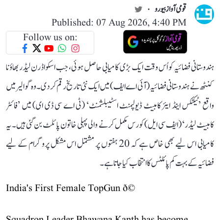
قومی آواز بیورو
Published: 07 Aug 2026, 4:40 PM
Follow us on:
ہندوستانی فضائیہ کو اُس وقت ایک بڑی کامیابی حاصل ہوئی، جب اسکواڈرن لیڈر بھاؤنا
کنٹھ نے ہندوستانی فضائیہ (آئی اے ایف) میں ایک نئی تاریخ رقم کر دی۔ وہ گوالیر میں
واقع ’ٹیکٹکس اینڈ ایئر کامبیٹ ڈیولپمنٹ اسٹیبلشمنٹ‘ (ٹی اے سی ڈی ای) میں ’فائٹر
کامبیٹ لیڈر‘ (ایف سی ایل) کورس مکمل کرنے والی پہلی خاتون پائلٹ بن گئی ہیں۔ یہ
کامیابی اس لیے بھی خاص ہے کہ 20 ہفتوں پر مشتمل اس مشکل پروگرام کے لیے
فضائیہ کے بہت کم پائلٹس کا انتخاب کیا جاتا ہے۔
India's First Female TopGun ð©