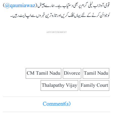
قومی آواز اب ٹیلی گرام پر بھی دستیاب ہے۔ ہمارے چینل (
qaumiawaz@
)
کو جوائن کرنے کے لئے یہاں کلک کریں اور تازہ ترین خبروں سے اپ ڈیٹ رہیں۔
ADVERTISEMENT
CM Tamil Nadu
Divorce
Tamil Nadu
Thalapathy Vijay
Family Court
Comment(s)