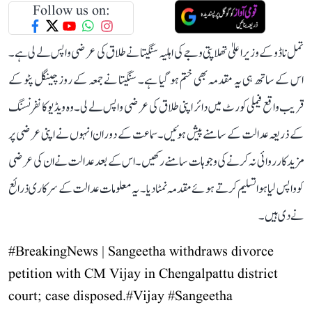
Follow us on:
تمل ناڈو کے وزیر اعلیٰ تھلاپتی وجے کی اہلیہ سنگیتا نے طلاق کی عرضی واپس لے لی ہے۔
اس کے ساتھ ہی یہ مقدمہ بھی ختم ہو گیا ہے۔ سنگیتا نے جمعہ کے روز چینگل پٹو کے
قریب واقع فیملی کورٹ میں دائر اپنی طلاق کی عرضی واپس لے لی۔ وہ ویڈیو کانفرنسنگ
کے ذریعہ عدالت کے سامنے پیش ہوئیں۔ سماعت کے دوران انہوں نے اپنی عرضی پر
مزید کارروائی نہ کرنے کی وجوہات سامنے رکھیں۔ اس کے بعد عدالت نے ان کی عرضی
کو واپس لیا ہوا تسلیم کرتے ہوئے مقدمہ نمٹا دیا۔ یہ معلومات عدالت کے سرکاری ذرائع
نے دی ہیں۔
#BreakingNews
| Sangeetha withdraws divorce
petition with CM Vijay in Chengalpattu district
court; case disposed.
#Vijay
#Sangeetha