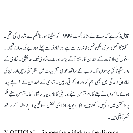
قابل ذکر ہے کہ وجے نے 25 اگست 1999 کو سنگیتا سورنالنگم سے شادی کی تھی۔
سنگیتا کا تعلق سری لنکن تمل خاندان سے ہے اور شادی سے پہلے وہ وجے کی مداح تھیں۔
دونوں کی ملاقات کے بعد ان کا رشتہ آگے بڑھا اور بات شادی تک جا پہنچی۔ شادی کے
بعد سنگیتا کئی برسوں تک وجے کے ساتھ عوامی تقریبات میں نظر آتی رہیں اور ان کی
خاندانی زندگی میں بھی اہم کردار ادا کرتی رہیں۔ شادی کے بعد ان کے 2 بچے پیدا
ہوئے۔ انھوں نے بیٹے کا نام جیسن سنجے اور بیٹی کا نام دیویا ساشا رکھا۔ جیسن سنجے فلم
پروڈکشن میں دلچسپی رکھتے ہیں، جبکہ دیویا ساشا بھی بعض مواقع پر اپنے والد کے ساتھ
نظر آ چکی ہیں۔
ð¨OFFICIAL : Sangeetha withdraw the divorce