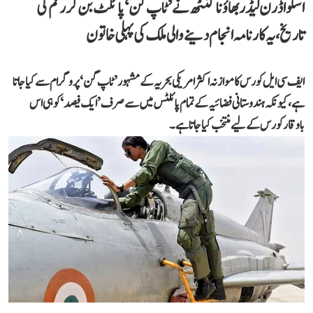
اسکواڈرن لیڈر بھاؤنا کنٹھ نے ’ٹاپ گن‘ پائلٹ بن کر رقم کی
تاریخ، یہ کارنامہ انجام دینے والی ملک کی پہلی خاتون
ایف سی ایل کورس کا موازنہ اکثر امریکی بحریہ کے مشہور ’ٹاپ گن‘ پروگرام سے کیا جاتا
ہے، کیونکہ ہندوستانی فضائیہ کے تمام پائلٹس میں سے صرف ’ایک فیصد‘ کو ہی اس
باوقار کورس کے لیے منتخب کیا جاتا ہے۔