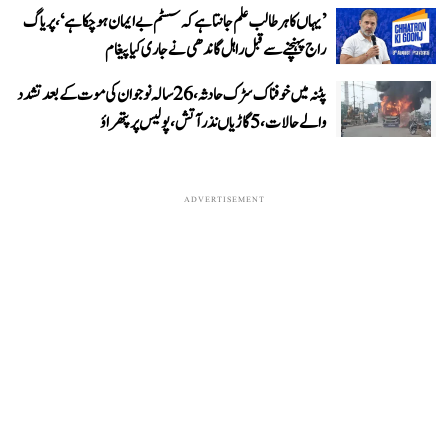
’یہاں کا ہر طالب علم جانتا ہے کہ سسٹم بے ایمان ہو چکا ہے‘، پریاگ
راج پہنچنے سے قبل راہل گاندھی نے جاری کیا پیغام
پٹنہ میں خوفناک سڑک حادثہ، 26 سالہ نوجوان کی موت کے بعد تشدد
والے حالات، 5 گاڑیاں نذر آتش، پولیس پر پتھراؤ
ADVERTISEMENT