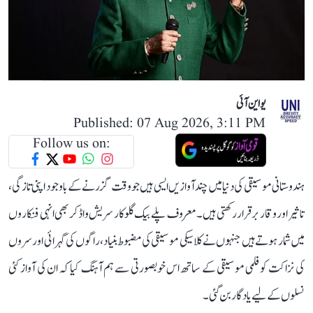
یو این آئی
Published: 07 Aug 2026, 3:11 PM
Follow us on:
ہندوستانی موسیقی کی دنیا میں چند آوازیں ایسی ہیں جو وقت گزرنے کے باوجود اپنی تازگی،
تاثیر اور وقار برقرار رکھتی ہیں۔ معروف پلے بیک گلوکار سریش واڈکر بھی انہی فنکاروں
میں شمار ہوتے ہیں جنہوں نے کلاسیکی موسیقی کی مضبوط بنیاد، راگوں کی گہرائی اور سروں
کی نزاکت کو فلمی موسیقی کے ساتھ اس خوبصورتی سے ہم آہنگ کیا کہ ان کی آواز کئی
نسلوں کے لیے یادگار بن گئی۔