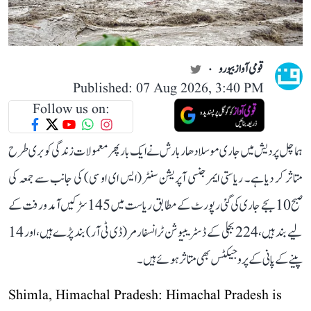
قومی آواز بیورو
Published: 07 Aug 2026, 3:40 PM
Follow us on:
ہماچل پردیش میں جاری موسلادھار بارش نے ایک بار پھر معمولات زندگی کو بری طرح
متاثر کر دیا ہے۔ ریاستی ایمرجنسی آپریشن سنٹر (ایس ای او سی) کی جانب سے جمعہ کی
صبح 10 بجے جاری کی گئی رپورٹ کے مطابق ریاست میں 145 سڑکیں آمد و رفت کے
لیے بند ہیں، 224 بجلی کے ڈسٹریبیوشن ٹرانسفارمر (ڈی ٹی آر) بند پڑے ہیں، اور 14
پینے کے پانی کے پروجیکٹس بھی متاثر ہوئے ہیں۔
Shimla, Himachal Pradesh: Himachal Pradesh is