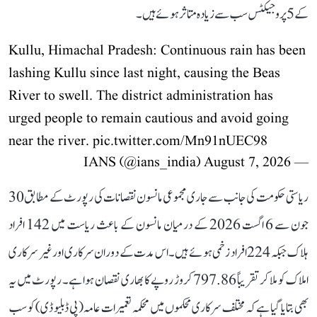
کے 5 پروجیکٹس سب سے زیادہ متاثر ہوئے ہیں۔
Kullu, Himachal Pradesh: Continuous rain has been
lashing Kullu since last night, causing the Beas
River to swell. The district administration has
urged people to remain cautious and avoid going
near the river.
pic.twitter.com/Mn91nUEC98
August 7, 2026
— IANS (@ians_india)
ریاستی حکومت کی جانب سے جاری مجموعی مانسون نقصانات کی رپورٹ کے مطابق 30
جون سے 6 اگست 2026 کے درمیان مانسون کے باعث ریاست میں 142 افراد
ہلاک جبکہ 224 افراد زخمی ہوئے ہیں۔ اس مدت کے دوران سرکاری اور غیر سرکاری
املاک کو ملا کر تقریباً 797.86 کروڑ روپے کا بھاری نقصان ہوا ہے۔ رپورٹ میں یہ
بھی بتایا گیا ہے کہ مختلف سرکاری محکموں میں محکمہ تعمیرات عامہ (پی ڈبلیو ڈی) کو سب