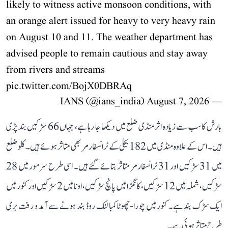
likely to witness active monsoon conditions, with
an orange alert issued for heavy to very heavy rain
on August 10 and 11. The weather department has
advised people to remain cautious and stay away
from rivers and streams
pic.twitter.com/BojX0DBRAq
August 7, 2026
— IANS (@ians_india)
بارش کا سب سے زیادہ اثر منڈی ضلع میں دیکھا جا رہا ہے، جہاں 66 سڑکیں بند پڑی
ہیں۔ اس کے علاوہ منڈی میں 182 بجلی کے ٹرانسفارمر بھی متاثر ہوئے ہیں۔ کلو ضلع
میں 31 سڑکیں اور 31 ٹرانسفارمر متاثر بتائے گئے ہیں۔ اسی طرح سرمور میں 28
سڑکیں، شملہ میں 12 سڑکیں، کانگڑا میں پانچ سڑکیں، اونا میں 2 سڑکیں اور کنور میں
ایک سڑک بند ہے۔ کنور میں چورا-چھوٹا کمبا لنک روڈ بند ہونے سے آمد و رفت بری
طرح متاثر ہوئی ہے۔