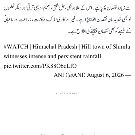
سے زیادہ نقصان پہنچا ہے۔ اس کے علاوہ بجلی، جل شکتی، تعلیم، دیہی ترقی اور دیگر محکموں
کو بھی شدید مالی نقصان اٹھانا پڑا ہے۔ غیر سرکاری املاک، مکانات، زراعت اور باغبانی
کے شعبے کو بھی نقصان پہنچنے کی اطلاع ہے۔
#WATCH
| Himachal Pradesh | Hill town of Shimla
witnesses intense and persistent rainfall
pic.twitter.com/PK88O6qLfO
August 6, 2026
— ANI (@ANI)
ADVERTISEMENT