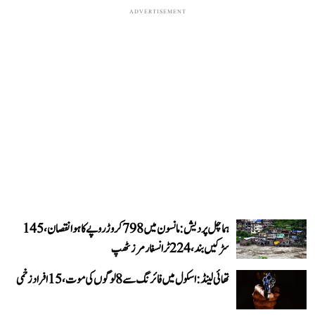
ADVERTISEMENT
ہماچل پردیش: مانسون میں 798 کروڑ روپے کا ہوا نقصان، 145
سڑکیں بند، 224 ٹرانسفارمرز ٹھپ
تھائی لینڈ: اسکول میں فائرنگ سے 8 لوگوں کی موت، 15 افراد زخمی