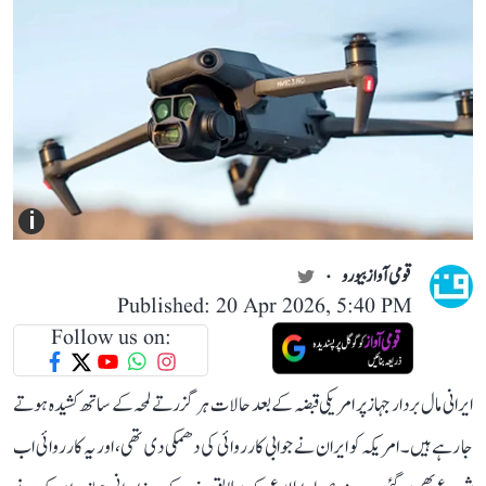
i
قومی آواز بیورو
Published: 20 Apr 2026, 5:40 PM
Follow us on:
ایرانی مال بردار جہاز پر امریکی قبضہ کے بعد حالات ہر گزرتے لمحہ کے ساتھ کشیدہ ہوتے
جا رہے ہیں۔ امریکہ کو ایران نے جوابی کارروائی کی دھمکی دی تھی، اور یہ کارروائی اب