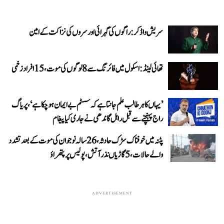
سریش واڈکر: راگوں کی گہرائی اور سروں کی نزاکت کے امین
تھائی لینڈ: اسکول میں فائرنگ سے 8 لوگوں کی موت، 15 افراد زخمی
’یہاں کا ہر طالب علم جانتا ہے کہ سسٹم بے ایمان ہو چکا ہے‘، پریاگ
راج پہنچنے سے قبل راہل گاندھی نے جاری کیا پیغام
پٹنہ میں خوفناک سڑک حادثہ، 26 سالہ نوجوان کی موت کے بعد تشدد
والے حالات، 5 گاڑیاں نذر آتش، پولیس پر پتھراؤ
ADVERTISEMENT