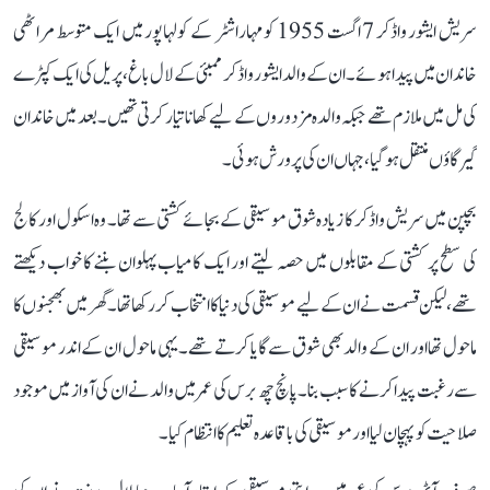
سریش ایشور واڈکر 7 اگست 1955 کو مہاراشٹر کے کولہاپور میں ایک متوسط مراٹھی
خاندان میں پیدا ہوئے۔ ان کے والد ایشور واڈکر ممبئی کے لال باغ، پریل کی ایک کپڑے
کی مل میں ملازم تھے جبکہ والدہ مزدوروں کے لیے کھانا تیار کرتی تھیں۔ بعد میں خاندان
گیرگاؤں منتقل ہو گیا، جہاں ان کی پرورش ہوئی۔
بچپن میں سریش واڈکر کا زیادہ شوق موسیقی کے بجائے کشتی سے تھا۔ وہ اسکول اور کالج
کی سطح پر کشتی کے مقابلوں میں حصہ لیتے اور ایک کامیاب پہلوان بننے کا خواب دیکھتے
تھے، لیکن قسمت نے ان کے لیے موسیقی کی دنیا کا انتخاب کر رکھا تھا۔ گھر میں بھجنوں کا
ماحول تھا اور ان کے والد بھی شوق سے گایا کرتے تھے۔ یہی ماحول ان کے اندر موسیقی
سے رغبت پیدا کرنے کا سبب بنا۔ پانچ چھ برس کی عمر میں والد نے ان کی آواز میں موجود
صلاحیت کو پہچان لیا اور موسیقی کی باقاعدہ تعلیم کا انتظام کیا۔