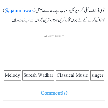
قومی آواز اب ٹیلی گرام پر بھی دستیاب ہے۔ ہمارے چینل (
qaumiawaz@
)
کو جوائن کرنے کے لئے یہاں کلک کریں اور تازہ ترین خبروں سے اپ ڈیٹ رہیں۔
ADVERTISEMENT
Melody
Suresh Wadkar
Classical Music
singer
Comment(s)