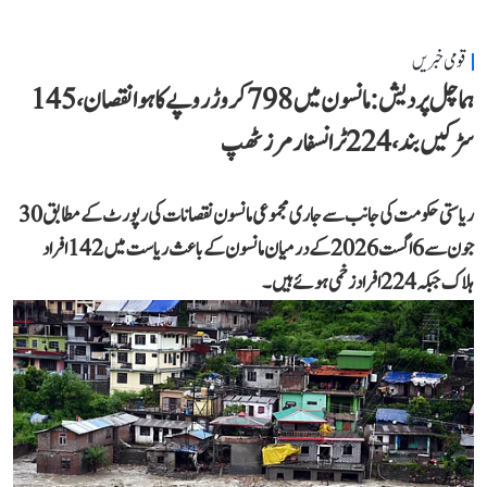
قومی خبریں
ہماچل پردیش: مانسون میں 798 کروڑ روپے کا ہوا نقصان، 145
سڑکیں بند، 224 ٹرانسفارمرز ٹھپ
ریاستی حکومت کی جانب سے جاری مجموعی مانسون نقصانات کی رپورٹ کے مطابق 30
جون سے 6 اگست 2026 کے درمیان مانسون کے باعث ریاست میں 142 افراد
ہلاک جبکہ 224 افراد زخمی ہوئے ہیں۔