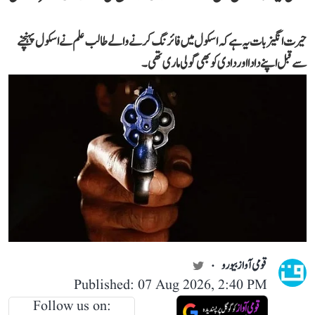
حیرت انگیز بات یہ ہے کہ اسکول میں فائرنگ کرنے والے طالب علم نے اسکول پہنچنے
سے قبل اپنے دادا اور دادی کو بھی گولی ماری تھی۔
قومی آواز بیورو
Published: 07 Aug 2026, 2:40 PM
Follow us on: