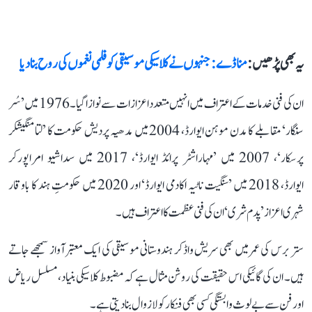
یہ بھی پڑھیں :
منا ڈے: جنہوں نے کلاسیکی موسیقی کو فلمی نغموں کی روح بنا دیا
ان کی فنی خدمات کے اعتراف میں انہیں متعدد اعزازات سے نوازا گیا۔ 1976 میں ’سُر
سنگار‘ مقابلے کا مدن موہن ایوارڈ، 2004 میں مدھیہ پردیش حکومت کا ’لتا منگیشکر
پرسکار‘، 2007 میں ’مہاراشٹر پرائڈ ایوارڈ‘، 2017 میں سداشیو امراپورکر
ایوارڈ، 2018 میں ’سنگیت ناٹیہ اکادمی ایوارڈ‘ اور 2020 میں حکومتِ ہند کا باوقار
شہری اعزاز ’پدم شری‘ ان کی فنی عظمت کا اعتراف ہیں۔
ستر برس کی عمر میں بھی سریش واڈکر ہندوستانی موسیقی کی ایک معتبر آواز سمجھے جاتے
ہیں۔ ان کی گائیکی اس حقیقت کی روشن مثال ہے کہ مضبوط کلاسیکی بنیاد، مسلسل ریاض
اور فن سے بے لوث وابستگی کسی بھی فنکار کو لازوال بنا دیتی ہے۔