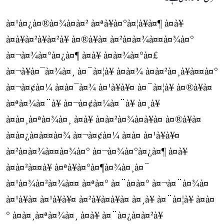
à¤¹à¤¿à¤®à¤¾à¤à¤² à¤ªà¥à¤°à¤¦à¥à¤¶ à¤à¥
à¤à¥à¤²à¥à¤²à¥ à¤®à¥à¤ à¤²à¤à¤¾à¤¤à¤¾à¤°
à¤¬à¤¾à¤°à¤¿à¤¶ à¤à¥ à¤à¤¾à¤°à¤£
à¤¬à¥à¤¯à¤¾à¤¸ à¤¨à¤¦à¥ à¤à¤¾ à¤à¤²à¤¸à¥à¤¤à¤°
à¤¬à¤¢à¤¼ à¤à¤¯à¤¾ à¤¹à¥à¥¤ à¤¨à¤¦à¥ à¤®à¥à¤
à¤ªà¤¾à¤¨à¥ à¤¬à¤¢à¤¼à¤¨à¥ à¤¸à¥
à¤à¤¸à¤ªà¤¾à¤¸ à¤à¥ à¤à¤²à¤¾à¤à¥à¤ à¤®à¥à¤
à¤à¤¿à¤à¤¤à¤¾ à¤¬à¤¢à¤¼ à¤à¤ à¤¹à¥à¥¤
à¤²à¤à¤¾à¤¤à¤¾à¤° à¤¬à¤¾à¤°à¤¿à¤¶ à¤à¥
à¤à¤²à¤¤à¥ à¤ªà¥à¤°à¤¶à¤¾à¤¸à¤¨
à¤¹à¤¾à¤²à¤¾à¤¤ à¤ªà¤° à¤¨à¤à¤° à¤¬à¤¨à¤¾à¤
à¤¹à¥à¤ à¤¹à¥à¥¤ à¤²à¥à¤à¥à¤ à¤¸à¥ à¤¨à¤¦à¥ à¤à¤
° à¤à¤¸à¤ªà¤¾à¤¸ à¤à¥ à¤¨à¤¿à¤à¤²à¥