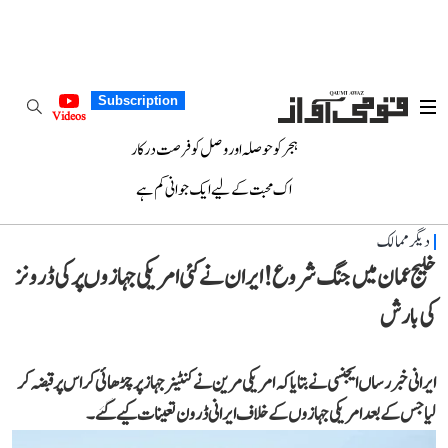
Subscription
Videos
ہجر کو حوصلہ اور وصل کو فرصت درکار
اک محبت کے لیے ایک جوانی کم ہے
دیگر ممالک
خلیج عمان میں جنگ شروع! ایران نے کئی امریکی جہازوں پر کی ڈرونز
کی بارش
ایرانی خبر رساں ایجنسی نے بتایا کہ امریکی مرین نے کنٹینر جہاز پر چڑھائی کر اس پر قبضہ کر
لیا جس کے بعد امریکی جہازوں کے خلاف ایرانی ڈرون تعینات کیے گئے۔