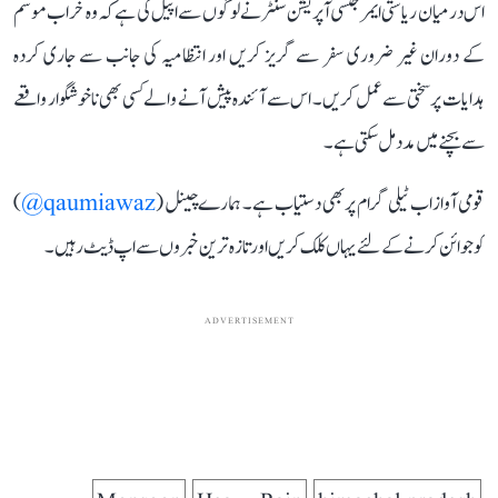
اس درمیان ریاستی ایمرجنسی آپریشن سنٹر نے لوگوں سے اپیل کی ہے کہ وہ خراب موسم
کے دوران غیر ضروری سفر سے گریز کریں اور انتظامیہ کی جانب سے جاری کردہ
ہدایات پر سختی سے عمل کریں۔ اس سے آئندہ پیش آنے والے کسی بھی ناخوشگوار واقعے
سے بچنے میں مدد مل سکتی ہے۔
قومی آواز اب ٹیلی گرام پر بھی دستیاب ہے۔ ہمارے چینل (
qaumiawaz@
)
کو جوائن کرنے کے لئے یہاں کلک کریں اور تازہ ترین خبروں سے اپ ڈیٹ رہیں۔
ADVERTISEMENT