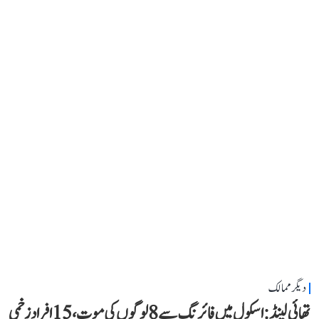
دیگر ممالک
تھائی لینڈ: اسکول میں فائرنگ سے 8 لوگوں کی موت، 15 افراد زخمی