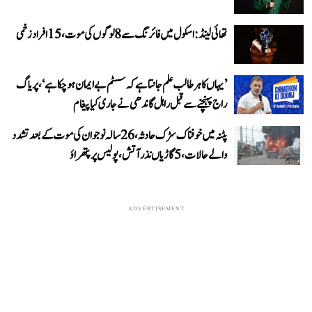
تھائی لینڈ: اسکول میں فائرنگ سے 8 لوگوں کی موت، 15 افراد زخمی
’یہاں کا ہر طالب علم جانتا ہے کہ سسٹم بے ایمان ہو چکا ہے‘، پریاگ
راج پہنچنے سے قبل راہل گاندھی نے جاری کیا پیغام
پٹنہ میں خوفناک سڑک حادثہ، 26 سالہ نوجوان کی موت کے بعد تشدد
والے حالات، 5 گاڑیاں نذر آتش، پولیس پر پتھراؤ
ADVERTISEMENT