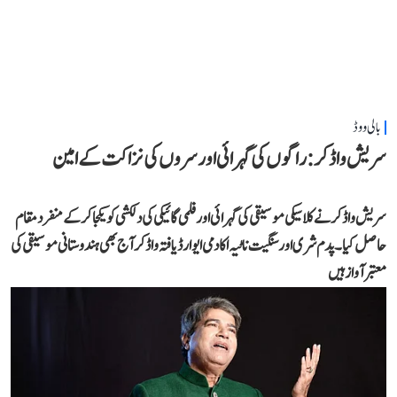
بالی ووڈ
سریش واڈکر: راگوں کی گہرائی اور سروں کی نزاکت کے امین
سریش واڈکر نے کلاسیکی موسیقی کی گہرائی اور فلمی گائیکی کی دلکشی کو یکجا کر کے منفرد مقام
حاصل کیا۔ پدم شری اور سنگیت ناٹیہ اکادمی ایوارڈ یافتہ واڈکر آج بھی ہندوستانی موسیقی کی
معتبر آواز ہیں