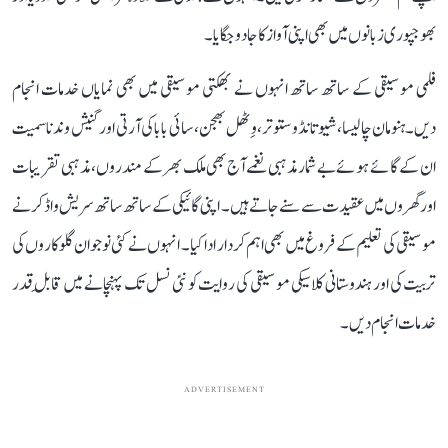
بھوجپوری زبانوں میں بھی اپنی آواز کا جادو جگایا۔
فلمی موسیقی کے ساتھ ساتھ انہوں نے بھکتی موسیقی میں بھی نمایاں خدمات انجام
دیں۔ ہنومان چالیسا، شیو تانڈو ستوتر، وِٹھل بھجن، سائی بابا کی آرتی اور گنیش وندنا سمیت
ان کے گائے ہوئے بے شمار مذہبی نغمے آج بھی ملک بھر کے مندروں، مذہبی تقریبات
اور گھروں میں عقیدت سے سنے جاتے ہیں۔ اپنی گائیکی کے ساتھ ساتھ سریش واڈکر نے
موسیقی کی تعلیم کے فروغ میں بھی اہم کردار ادا کیا۔ انہوں نے کئی نوجوان گلوکاروں کی
تربیت کی اور ہندوستانی کلاسیکی موسیقی کی روایت کو نئی نسل تک پہنچانے میں قابلِ قدر
خدمات انجام دیں۔
ADVERTISEMENT