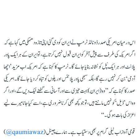
اس درمیان امریکی صدر ڈونالڈ ٹرمپ نے ایران کو دی گئی اپنی تازہ دھمکی میں کہا ہے کہ
اگر امریکہ کی طرف سے پیش آفر کو ایران قبول نہیں کرتا ہے، تو ایران کے ہر ایک پاور
پلانٹ اور ہر ایک پُل کو نشانہ بنایا جائے گا۔ ٹرمپ کا کہنا ہے کہ امریکہ اب مزید ’اچھا
آدمی‘ بن کر نہیں رہے گا، بلکہ سبھی پاور پلانٹس اور پلوں کو تباہ کر دیا جائے گا۔ امریکی
صدر کا کہنا ہے کہ ’’وہ (ایران) بہت تیزی سے اور آسانی سے گھٹنے ٹیک دیں گے، اور اگر
وہ اس ’ڈیل‘ کو نہیں مانتے ہیں، تو جو کچھ بھی کرنا ضروری ہے، اسے کیا جانا میرے لیے
اعزاز کی بات ہوگی۔‘‘
قومی آواز اب ٹیلی گرام پر بھی دستیاب ہے۔ ہمارے چینل (
qaumiawaz@
)