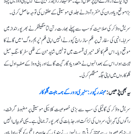
فلمی دنیا کے دروازے ان پر کھول دیے۔ موسیقار رویندر جین نے انہیں بالی ووڈ میں پہلا
بڑا موقع دیا اور ان کی منفرد آواز نے جلد ہی موسیقی کے حلقوں کی توجہ حاصل کر لی۔
سریش واڈکر کی صلاحیت کو سب سے پہلے بھارت رتن لتا منگیشکر نے بھرپور انداز میں
سراہا۔ انہی کی سفارش پر فلم ساز راج کپور نے انہیں اپنی فلم ’پریم روگ‘ میں گانے کا
موقع دیا۔ اس فلم کا نغمہ ’میری قسمت میں تو نہیں شاید‘ ان کے فلمی سفر کا سنگِ میل
ثابت ہوا۔ اس کے بعد انہوں نے متعدد یادگار گیت گائے اور بالی ووڈ کے صفِ اول کے
گلوکاروں میں اپنی جگہ مستحکم کر لی۔
یہ بھی پڑھیں :
مہندر کپور: سنہری دور کے ہمہ جہت گلوکار
سریش واڈکر کی گائیکی کی سب سے بڑی خصوصیت کلاسیکی موسیقی پر مضبوط گرفت،
راگوں کی گہرائی، سروں کی نزاکت اور جذبات کی بھرپور ترجمانی ہے۔ یہی خوبیاں انہیں
اپنے ہم عصروں سے ممتاز کرتی ہیں۔ انہوں نے ہندی کے علاوہ مراٹھی، کونکنی، اوڈیا اور