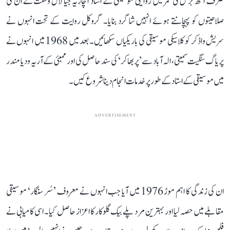
صرف آٹھ برس کی عمر میں روایتی موسیقی کے استاد آچاریہ جیا لال وسنت نے ان کی
صلاحیتوں کو پہچانتے ہوئے انہیں شاگرد بنایا۔ گروکل روایت کے تحت انہوں نے
سریش واڈکر کو کلاسیکی موسیقی کی باریکیاں سکھائیں۔ بعد میں 1968 میں انہوں نے
پریاگ سنگیت سمیتی، الہ آباد سے ’پربھاکر‘ کی سند حاصل کی اور ممبئی کے آریہ ودیا مندر
میں موسیقی کے استاد کے طور پر خدمات انجام دینا شروع کیں۔
ADVERTISEMENT
ان کی زندگی کا اہم موڑ 1976 میں آیا جب انہوں نے معروف ’سُر سنگار‘ موسیقی
مقابلے میں حصہ لیا اور بہترین مرد پلے بیک گلوکار کا اعزاز حاصل کیا۔ اسی کامیابی نے