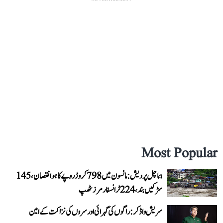
Most Popular
ہماچل پردیش: مانسون میں 798 کروڑ روپے کا ہوا نقصان، 145
سڑکیں بند، 224 ٹرانسفارمرز ٹھپ
سریش واڈکر: راگوں کی گہرائی اور سروں کی نزاکت کے امین