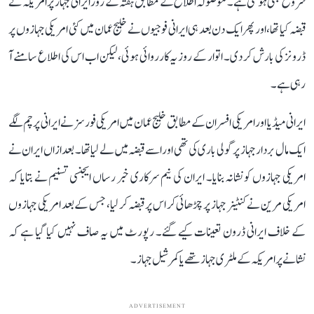
شروع بھی ہو گئی ہے۔ موصولہ اطلاع کے مطابق ہفتہ کے روز ایرانی جہاز پر امریکہ نے
قبضہ کیا تھا، اور پھر ایک دن بعد ہی ایرانی فوجیوں نے خلیج عمان میں کئی امریکی جہازوں پر
ڈرونز کی بارش کر دی۔ اتوار کے روز یہ کارروائی ہوئی، لیکن اب اس کی اطلاع سامنے آ
رہی ہے۔
ایرانی میڈیا اور امریکی افسران کے مطابق خلیج عمان میں امریکی فورسز نے ایرانی پرچم لگے
ایک مال بردار جہاز پر گولی باری کی تھی اور اسے قبضہ میں لے لیا تھا۔ بعد ازاں ایران نے
امریکی جہازوں کو نشانہ بنایا۔ ایران کی نیم سرکاری خبر رساں ایجنسی تسنیم نے بتایا کہ
امریکی مرین نے کنٹینر جہاز پر چڑھائی کر اس پر قبضہ کر لیا، جس کے بعد امریکی جہازوں
کے خلاف ایرانی ڈرون تعینات کیے گئے۔ رپورٹ میں یہ صاف نہیں کیا گیا ہے کہ
نشانے پر امریکہ کے ملٹری جہاز تھے یا کمرشیل جہاز۔
ADVERTISEMENT