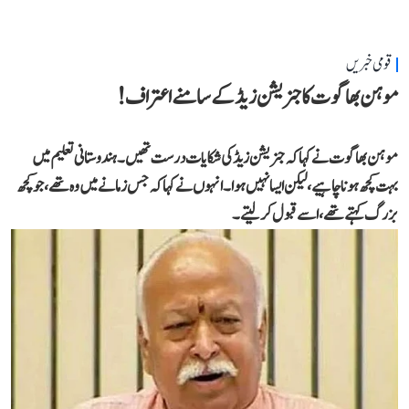
قومی خبریں
موہن بھاگوت کا جنریشن زیڈ کے سامنے اعتراف!
موہن بھاگوت نے کہاکہ جنریشن زیڈ کی شکایات درست تھیں۔ ہندوستانی تعلیم میں
بہت کچھ ہونا چاہیے، لیکن ایسا نہیں ہوا۔انہوں نے کہا کہ جس زمانے میں وہ تھے،جو کچھ
بزرگ کہتے تھے، اسے قبول کر لیتے۔