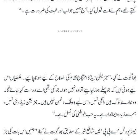
کہتے تھے، ہم نےاسے قبول کیا۔ آج ہمیں جواب اور محبت کی ضرورت ہے۔‘‘
ADVERTISEMENT
بھاگوت نے کہا، " جنریشن زیڈ کا احتجاج نظام کی اصلاح کے لیے ہونا چاہیے۔ غلطیاں اس
لیے ہوتی ہیں کہ جو پہلے ہونا چاہیے تھا وہ نہیں ہوا۔ جو کمی تھی اسے درست کیا جائے گا۔
وہ ہمارے لوگ ہیں، اگلی نسل، اس لیے وہ ملک دشمن نہیں ہیں۔ جنریشن زیڈ ، نئی نسل،
ہم سے زیادہ ایماندار ہے۔ یہ حب الوطنی کی نسل ہے۔"
نیوز پورٹل ’اے بی پی‘ میں شائع خبر کے مطابق بھاگوت نے کہا، "ہمیں اس بات کی جڑ