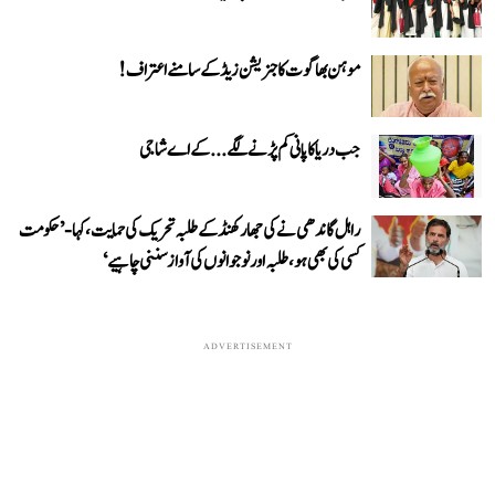
موہن بھاگوت کا جنریشن زیڈ کے سامنے اعتراف!
جب دریا کا پانی کم پڑنے لگے...کے اے شاجی
راہل گاندھی نے کی جھارکھنڈ کے طلبہ تحریک کی حمایت، کہا- ’حکومت
کسی کی بھی ہو، طلبہ اور نوجوانوں کی آواز سننی چاہیے‘
ADVERTISEMENT