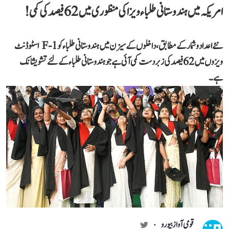
امریکہ میں ہندوستانی طلباء ویزا کی منظوری میں 62 فیصد کی کمی!
نئے اعداد و شمار کے مطابق، داخلوں کے سیزن میں ہندوستانی طلباء کو F-1 اسٹوڈنٹ
ویزوں میں 62 فیصد کی زبردست کمی آئی ہے جو ہندوستانی طلباء کے لئے تشویشانک
ہے۔
قومی آواز بیورو