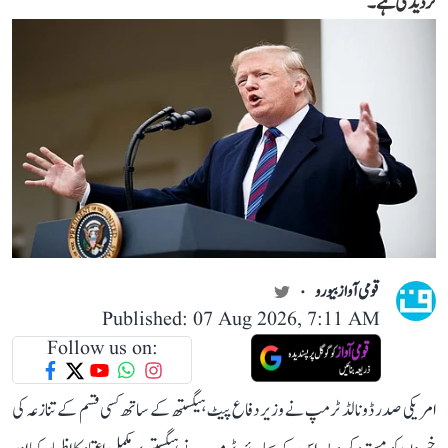
تردید کی ہے۔
قومی آواز بیورو
Published: 07 Aug 2026, 7:11 AM
Follow us on:
امریکی صدر ڈونالڈ ٹرمپ نے وزیر دفاع پیٹ ہیگستھ کے ساتھ کسی قسم کے تنازعہ کی