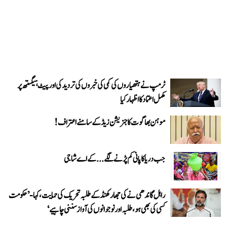
ٹرمپ نے ہتھیاروں کی کمی کی خبروں کی تردید کی اور پیٹ ہیگستھ پر
مکمل اعتماد کا اظہار کیا
موہن بھاگوت کا جنریشن زیڈ کے سامنے اعتراف!
جب دریا کا پانی کم پڑنے لگے...کے اے شاجی
راہل گاندھی نے کی جھارکھنڈ کے طلبہ تحریک کی حمایت، کہا- ’حکومت
کسی کی بھی ہو، طلبہ اور نوجوانوں کی آواز سننی چاہیے‘