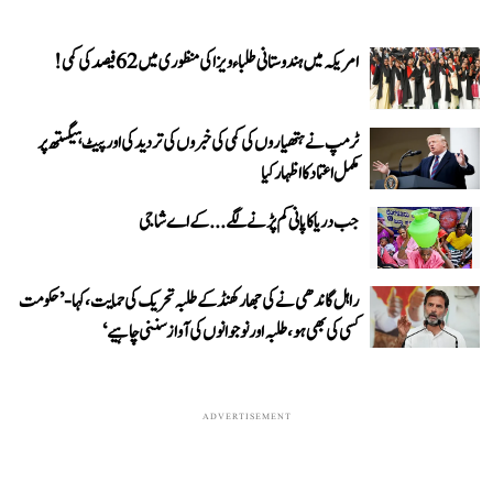
امریکہ میں ہندوستانی طلباء ویزا کی منظوری میں 62 فیصد کی کمی!
ٹرمپ نے ہتھیاروں کی کمی کی خبروں کی تردید کی اور پیٹ ہیگستھ پر
مکمل اعتماد کا اظہار کیا
جب دریا کا پانی کم پڑنے لگے...کے اے شاجی
راہل گاندھی نے کی جھارکھنڈ کے طلبہ تحریک کی حمایت، کہا- ’حکومت
کسی کی بھی ہو، طلبہ اور نوجوانوں کی آواز سننی چاہیے‘
ADVERTISEMENT