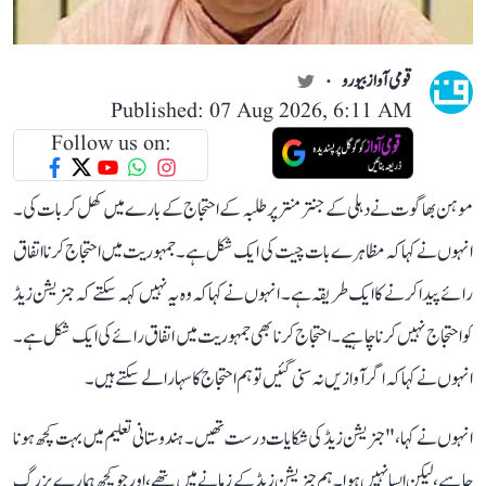
قومی آواز بیورو
Published: 07 Aug 2026, 6:11 AM
Follow us on:
موہن بھاگوت نے دہلی کے جنتر منتر پر طلبہ کے احتجاج کے بارے میں کھل کر بات کی۔
انہوں نے کہا کہ مظاہرے بات چیت کی ایک شکل ہے۔ جمہوریت میں احتجاج کرنا اتفاق
رائے پیدا کرنے کا ایک طریقہ ہے۔ انہوں نے کہا کہ وہ یہ نہیں کہہ سکتے کہ جنریشن زیڈ
کو احتجاج نہیں کرنا چاہیے۔احتجاج کرنا بھی جمہوریت میں اتفاق رائے کی ایک شکل ہے۔
انہو ں نے کہا کہ اگر آوازیں نہ سنی گئیں تو ہم احتجاج کا سہارا لے سکتے ہیں۔
انہوں نے کہا، " جنریشن زیڈ کی شکایات درست تھیں۔ ہندوستانی تعلیم میں بہت کچھ ہونا
چاہیے، لیکن ایسا نہیں ہوا۔ ہم جنریشن زیڈ کے زمانے میں تھے، اور جو کچھ ہمارے بزرگ