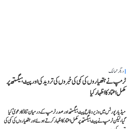
دیگر ممالک
ٹرمپ نے ہتھیاروں کی کمی کی خبروں کی تردید کی اور پیٹ ہیگستھ پر
مکمل اعتماد کا اظہار کیا
میڈیا رپورٹس میں وزیر دفاع پیٹ ہیگستھ اور صدر ٹرمپ کے درمیان تناؤ کا دعویٰ کیا
گیا، لیکن ٹرمپ نے پیٹ ہیگستھ پر مکمل اعتماد کا اظہار کرتے ہوئے اور ہتھیاروں کی کمی کی