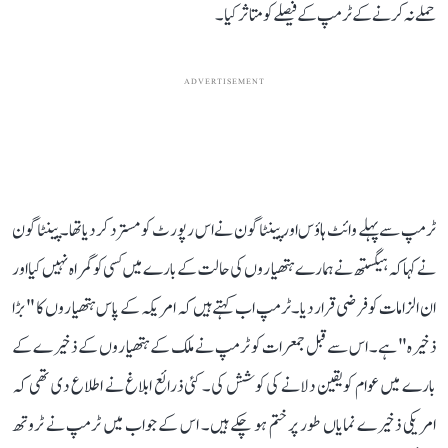
حملے نہ کرنے کے ٹرمپ کے فیصلے کو متاثر کیا۔
ADVERTISEMENT
ٹرمپ سے پہلے وائٹ ہاؤس اور پینٹاگون نے اس رپورٹ کو مسترد کر دیا تھا۔ پینٹاگون
نے کہا کہ ہیگستھ نے ہمارے ہتھیاروں کی حالت کے بارے میں کسی کو گمراہ نہیں کیا اور
ان الزامات کو فرضی قرار دیا۔ٹرمپ اب کہتے ہیں کہ امریکہ کے پاس ہتھیاروں کا "بڑا
ذخیرہ" ہے۔ اس سے قبل جمعرات کو ٹرمپ نے ملک کے ہتھیاروں کے ذخیرے کے
بارے میں عوام کو یقین دلانے کی کوشش کی۔ کئی ذرائع ابلاغ نے اطلاع دی تھی کہ
امریکی ذخیرے نمایاں طور پر ختم ہو چکے ہیں۔ اس کے جواب میں ٹرمپ نے ٹروتھ