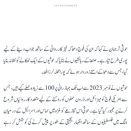
ADVERTISEMENT
حوثی ترجمان نے کہا کہ ان کی فوج دھماکہ خیز کارروائی کے ساتھ جواب دینے کے لیے
پوری طرح تیار ہے۔ صنعا کے رہائشیوں نے بتایا کہ حوثیوں کے ایک ٹھکانے کو نشانہ بنایا
گیا، جس سے دھماکے اتنے زور دار ہوئے کہ پورا محلہ لرز اٹھا۔
حوثیوں نے نومبر 2023 سے اب تک جہاز رانی پر 100 سے زیادہ حملے کیے ہیں، جس
سے امریکی فوج کو میزائل اور ڈرون حملوں کو روکنے کے لیے متعدد کارروائیاں شروع
کرنے پر مجبور کیا گیا ہے۔ حوثی اس تنازعے کو غزہ میں حماس اور اسرائیل کے درمیان
جنگ میں فلسطینیوں کے ساتھ اظہار یکجہتی کے طور پر پیش کرنے کی کوشش کر رہے