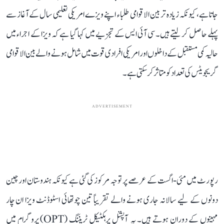
جاتا ہے، کیونکہ زیادہ تر بین الاقوامی طلباء اپنے ویزے امریکی تعلیمی سال کے آغاز سے
پہلے حاصل کر لیتے ہیں۔ سی آئی ایس کے تجزیے میں کہا گیا ہے کہ ویزا کے اجراء میں
حالیہ کمی مستقبل کے داخلوں اور امریکی افرادی قوت میں شامل ہونے والے بین الاقوامی
گریجویٹس کی تعداد کو متاثر کر سکتی ہے۔
ADVERTISEMENT
رپورٹ میں مئی-اگست کے عرصے پر توجہ مرکوز کی گئی ہے کیونکہ ہندوستان اور چین
دونوں کے لیے سالانہ جاری ہونے والے تقریباً تین چوتھائی اسٹوڈنٹ ویزا ان چار
مہینوں کے دوران ہوتے ہیں۔ یہ آپشنل پرہکٹیکل ٹریننگ (OPT) پروگرام میں