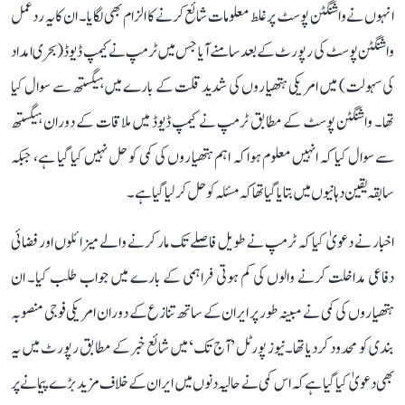
انہوں نے واشنگٹن پوسٹ پر غلط معلومات شائع کرنے کا الزام بھی لگایا۔ ان کا یہ ردعمل
واشنگٹن پوسٹ کی رپورٹ کے بعد سامنے آیا جس میں ٹرمپ نے کیمپ ڈیوڈ (بحری امداد
کی سہولت) میں امریکی ہتھیاروں کی شدید قلت کے بارے میں ہیگستھ سے سوال کیا
تھا۔ واشنگٹن پوسٹ کے مطابق ٹرمپ نے کیمپ ڈیوڈ میں ملاقات کے دوران ہیگستھ
سے سوال کیا کہ انہیں معلوم ہوا کہ اہم ہتھیاروں کی کمی کو حل نہیں کیا گیا ہے، جبکہ
سابقہ ​​یقین دہانیوں میں بتا یا گیا تھا کہ مسئلہ کو حل کر لیا گیا ہے۔
اخبار نے دعویٰ کیا کہ ٹرمپ نے طویل فاصلے تک مار کرنے والے میزائلوں اور فضائی
دفاعی مداخلت کرنے والوں کی کم ہوتی فراہمی کے بارے میں جواب طلب کیا۔ ان
ہتھیاروں کی کمی نے مبینہ طور پر ایران کے ساتھ تنازع کے دوران امریکی فوجی منصوبہ
بندی کو محدود کر دیا تھا۔نیوز پورٹل ’آج تک‘ میں شائع خبر کے مطابق رپورٹ میں یہ
بھی دعویٰ کیا گیا ہے کہ اس کمی نے حالیہ دنوں میں ایران کے خلاف مزید بڑے پیمانے پر