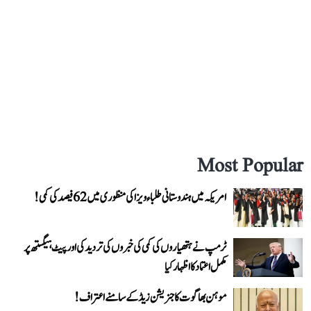
Most Popular
امریکہ میں ہندوستانی طلباء ویزا کی منظوری میں 62 فیصد کی کمی!
ٹرمپ نے ہتھیاروں کی کمی کی خبروں کی تردید کی اور پیٹ ہیگستھ پر
مکمل اعتماد کا اظہار کیا
موہن بھاگوت کا جنریشن زیڈ کے سامنے اعتراف!