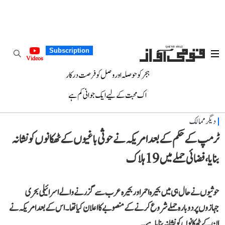
Subscription
Videos
ہجر کو حوصلہ اور وصل کو فرصت درکار
اک محبت کے لیے ایک جوانی کم ہے
دیگر ممالک
ٹرمپ کے حکم کے بعد امریکہ نے حوثی باغیوں کے ٹھکانوں کو نشانہ
بنایا، فضائی حملے میں 19 ہلاک
حوثیوں نے حال ہی میں بحیرہ احمر اور بحیرہ عرب سے گزرنے والے اسرائیلی بحری
جہازوں پر دوبارہ حملے شروع کرنے کے منصوبے کا اعلان کیا تھا۔ اس کے بعد امریکہ نے
ان کے ٹھکانوں کو نشانہ بنایا ہے۔