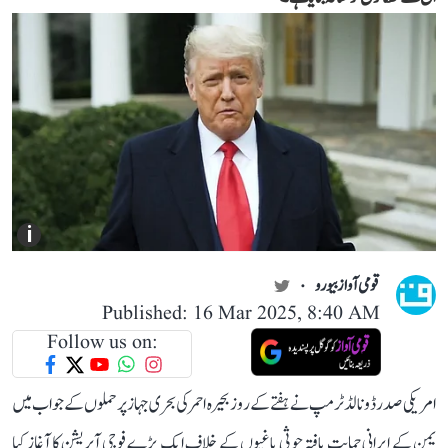
i
قومی آواز بیورو
Published: 16 Mar 2025, 8:40 AM
Follow us on:
امریکی صدر ڈونالڈ ٹرمپ نے ہفتے کے روز بحیرہ احمر کی بحری جہاز پر حملوں کے جواب میں
یمن کے ایرانی حمایت یافتہ حوثی باغیوں کے خلاف ایک بڑے فوجی آپریشن کا آغاز کیا