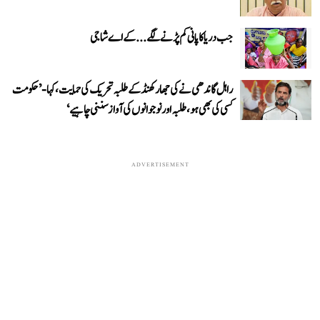
جب دریا کا پانی کم پڑنے لگے...کے اے شاجی
راہل گاندھی نے کی جھارکھنڈ کے طلبہ تحریک کی حمایت، کہا- ’حکومت
کسی کی بھی ہو، طلبہ اور نوجوانوں کی آواز سننی چاہیے‘
ADVERTISEMENT