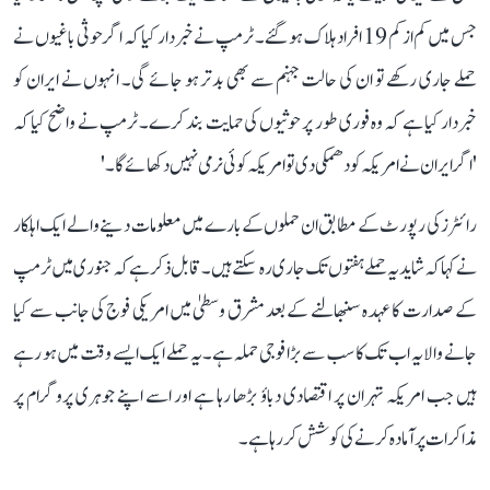
جس میں کم از کم 19 افراد ہلاک ہو گئے۔ ٹرمپ نے خبردار کیا کہ اگر حوثی باغیوں نے
حملے جاری رکھے تو ان کی حالت جہنم سے بھی بدتر ہو جائے گی۔ انہوں نے ایران کو
خبردار کیا ہے کہ وہ فوری طور پر حوثیوں کی حمایت بند کرے۔ ٹرمپ نے واضح کیا کہ
'اگر ایران نے امریکہ کو دھمکی دی تو امریکہ کوئی نرمی نہیں دکھائے گا۔'
رائٹرز کی رپورٹ کے مطابق ان حملوں کے بارے میں معلومات دینے والے ایک اہلکار
نے کہا کہ شاید یہ حملے ہفتوں تک جاری رہ سکتے ہیں۔ قابل ذکر ہے کہ جنوری میں ٹرمپ
کے صدارت کا عہدہ سنبھالنے کے بعد مشرق وسطیٰ میں امریکی فوج کی جانب سے کیا
جانے والا یہ اب تک کا سب سے بڑا فوجی حملہ ہے۔ یہ حملے ایک ایسے وقت میں ہو رہے
ہیں جب امریکہ تہران پر اقتصادی دباؤ بڑھا رہا ہے اور اسے اپنے جوہری پروگرام پر
مذاکرات پر آمادہ کرنے کی کوشش کر رہا ہے۔