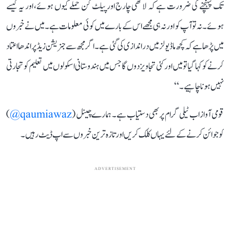
تک پہنچنے کی ضرورت ہے کہ لاٹھی چارج اور پیلٹ گن حملے کیوں ہوئے، اور یہ کیسے
ہوئے۔ نہ تو آپ کو اور نہ ہی مجھے اس کے بارے میں کوئی معلومات ہے۔ میں نے خبروں
میں پڑھا ہے کہ کچھ ماڈیولز میں دراندازی کی گئی ہے۔ اگر مجھ سے جنریشن زیڈ پر اندھا اعتماد
کرنے کو کہا گیا تو میں اور کئی تجاویز دوں گا جس میں ہندوستانی اسکولوں میں تعلیم کو تجارتی
نہیں ہونا چاہیے۔‘‘
قومی آواز اب ٹیلی گرام پر بھی دستیاب ہے۔ ہمارے چینل (
qaumiawaz@
)
کو جوائن کرنے کے لئے یہاں کلک کریں اور تازہ ترین خبروں سے اپ ڈیٹ رہیں۔
ADVERTISEMENT