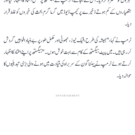
خبروں کو مسترد کر دیا۔ اس کے بجائے، ٹرمپ نے ہیگستھ پر مکمل اعتماد کا اظہار کیا اور
ہتھیاروں کے کم ہوتے ذخیرے پر کیمپ ڈیوڈ میں گرما گرم بحث کی خبروں کو غلط قرار
دیا۔
ٹرمپ نے کہا، "ہمیشہ کی طرح، فیک نیوز ، جھوٹی اور مکمل طور پر بے بنیاد افواہیں گردش
کر رہی ہیں۔ میں پیٹ ہیگستھ کے کام سے بہت خوش ہوں۔" ہیگستھ پر اپنے اعتماد کا اظہار
کرتے ہوئے ٹرمپ نے پینٹاگون کے سربراہ کی قیادت میں ہونے والی بڑی تبدیلیوں کا
حوالہ دیا۔
ADVERTISEMENT