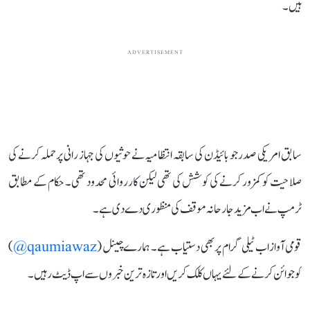
ہیں۔
ADVERTISEMENT
سابق امریکی صدر جو بائیڈن کی سابقہ ​​انتظامیہ نے حوثیوں کی جہاز رانی پر حملہ کرنے کی
صلاحیت کو کمزور کرنے کی کوشش کی تھی لیکن کارروائی محدود تھی۔ حکام کے مطابق
ٹرمپ نے اب مزید جارحانہ موقف کی منظوری دے دی ہے۔
قومی آواز اب ٹیلی گرام پر بھی دستیاب ہے۔ ہمارے چینل (
qaumiawaz@
)
کو جوائن کرنے کے لئے یہاں کلک کریں اور تازہ ترین خبروں سے اپ ڈیٹ رہیں۔