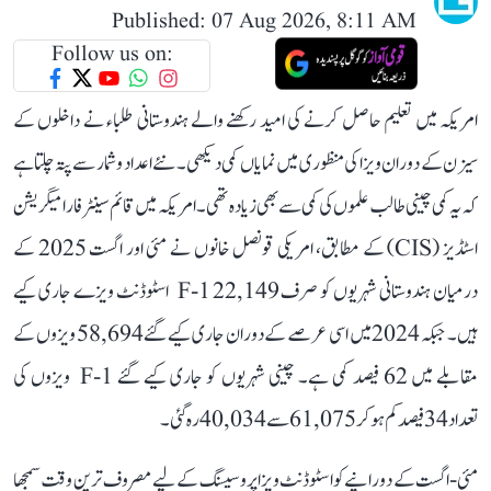
Published: 07 Aug 2026, 8:11 AM
Follow us on:
امریکہ میں تعلیم حاصل کرنے کی امید رکھنے والے ہندوستانی طلباء نے داخلوں کے
سیزن کے دوران ویزا کی منظوری میں نمایاں کمی دیکھی۔ نئے اعداد و شمار سے پتہ چلتا ہے
کہ یہ کمی چینی طالب علموں کی کمی سے بھی زیادہ تھی۔ امریکہ میں قائم سینٹر فار امیگریشن
اسٹڈیز (CIS) کے مطابق، امریکی قونصل خانوں نے مئی اور اگست 2025 کے
درمیان ہندوستانی شہریوں کو صرف 22,149 F-1 اسٹوڈنٹ ویزے جاری کیے
ہیں۔ جبکہ 2024 میں اسی عرصے کے دوران جاری کیے گئے 58,694 ویزوں کے
مقابلے میں 62 فیصد کمی ہے۔ چینی شہریوں کو جاری کیے گئے F-1 ویزوں کی
تعداد 34 فیصد کم ہو کر 61,075 سے 40,034 رہ گئی۔
مئی-اگست کے دورانیے کوا سٹوڈنٹ ویزا پروسیسنگ کے لیے مصروف ترین وقت سمجھا