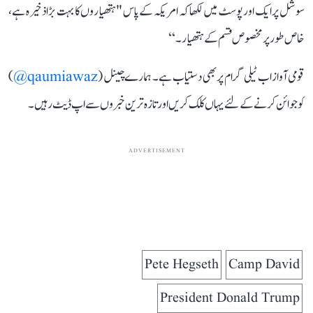
سوشل پر ایک اور پوسٹ میں لکھا کہ امریکہ کے پاس "ہتھیاروں کا بہت بڑا ذخیرہ ہے،
خاص طور پر مخصوص قسم کے ہتھیار۔‘‘
قومی آواز اب ٹیلی گرام پر بھی دستیاب ہے۔ ہمارے چینل (
qaumiawaz@
)
کو جوائن کرنے کے لئے یہاں کلک کریں اور تازہ ترین خبروں سے اپ ڈیٹ رہیں۔
ADVERTISEMENT
Pete Hegseth
Camp David
President Donald Trump