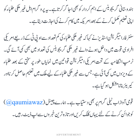
ہندوستانی گریجویٹس کے اہم کردار کو بھی اجاگر کرتا ہے۔ یہ پروگرام اہل غیر ملکی طلباء کو
اپنی تعلیم مکمل کرنے کے بعد امریکہ میں کام کرنے کی اجازت دیتا ہے۔
سنٹر فار امیگریشن اسٹڈیز نے کہا کہ غیر ملکی طلباء کی کم تعداد سے او پی ٹی کے ذریعے امریکی
افرادی قوت میں داخل ہونے والے غیر ملکی گریجویٹس کی تعداد میں بھی کمی آئے گی۔
ٹرمپ انتظامیہ کے تحت امریکی امیگریشن قوانین میں نمایاں طور پر سختی کے بعد طلباء
کے ویزوں میں کمی آئی ہے، جس سے غیر ملکی طلباء کے لیے ملک میں تعلیم حاصل کرنا اور
کیریئر بنانا مشکل ہو گیا ہے۔
قومی آواز اب ٹیلی گرام پر بھی دستیاب ہے۔ ہمارے چینل (
qaumiawaz@
)
کو جوائن کرنے کے لئے یہاں کلک کریں اور تازہ ترین خبروں سے اپ ڈیٹ رہیں۔
ADVERTISEMENT