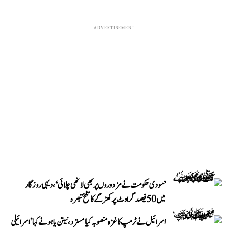
ADVERTISEMENT
’مودی حکومت نے مزدوروں پر بھی لاٹھی چلائی‘، دیہی روزگار
میں 50 فیصد گراوٹ پر کھڑگے کا تلخ تبصرہ
اسرائیل نے ٹرمپ کا غزہ منصوبہ کیا مسترد، نیتن یاہو نے کہا ’اسرائیلی