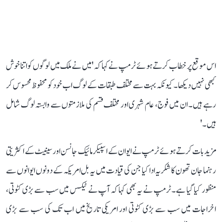
اس موقع پر خطاب کرتے ہوئے ٹرمپ نے کہا کہ 'میں نے ملک میں لوگوں کو اتنا خوش
کبھی نہیں دیکھا۔ کیونکہ بہت سے مختلف طبقات کے لوگ اب خود کو محفوظ محسوس کر
رہے ہیں۔ ان میں فوج، عام شہری اور مختلف قسم کی ملازمتوں سے وابستہ لوگ شامل
ہیں۔'
مزید بات کرتے ہوئے ٹرمپ نے ایوان کے اسپیکر مائیک جانسن اور سینیٹ کے اکثریتی
رہنما جان تھون کا شکریہ ادا کیا جن کی قیادت میں یہ بل امریکہ کے دونوں ایوانوں سے
منظور کیا گیا ہے۔ ٹرمپ نے یہ بھی کہا کہ آپ نے ٹیکس میں سب سے بڑی کٹوتی،
اخراجات میں سب سے بڑی کٹوتی اور امریکی تاریخ میں اب تک کی سب سے بڑی