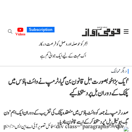
Subscription
Videos
ہجر کو حوصلہ اور وصل کو فرصت درکار
اک محبت کے لیے ایک جوانی کم ہے
دیگر ممالک
'ایک بڑا خوبصورت' بل قانون بن گیا، ٹرمپ نے وائٹ ہاؤس میں
پکنک کے دوران بل پر دستخط کیے
صدر ٹرمپ نے جمعہ کو وائٹ ہاؤس میں منعقدہ پکنک کی تقریب کے دوران ایک اہم ’ون
بگ بیوٹیفل بل‘ پر دستخط کر کے اسے قانون بنا دیا۔