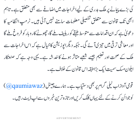
کی بڑے پیمانے پر ملک بدری کے لیے اخراجات میں اضافے سے بھی متعلق ہے۔ تاہم
ابھی تک قانون سے متعلق تفصیلی معلومات سامنے نہیں آئی ہیں۔ ٹرمپ انتظامیہ کا
دعویٰ ہے کہ ان اقدامات سے متوسط ​​طبقے کو ریلیف ملے گا، چھوٹے کاروبار کو فروغ ملے گا
اور معاشی ترقی میں تیزی آئے گی۔ جبکہ دیگر اپوزیشن کا خیال ہے کہ اس اخراجات سے
ملک کے صحت اور تعلیم جیسے شعبے متاثر ہونے کا خدشہ ہے۔ یہی وجہ ہے کہ صنعتکار
ایلون مسک سمیت ایک بڑا طبقہ اس قانون کے خلاف ہے۔
قومی آواز اب ٹیلی گرام پر بھی دستیاب ہے۔ ہمارے چینل (
qaumiawaz@
)
کو جوائن کرنے کے لئے یہاں کلک کریں اور تازہ ترین خبروں سے اپ ڈیٹ رہیں۔
ADVERTISEMENT