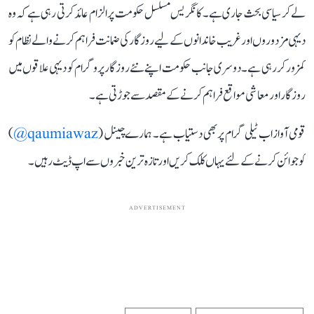
لے کر سیاسی بحث جاری ہے۔ کانگریس مسلسل حکومت پر الزام عائد کرتی رہی ہے کہ وہ
دیہی مزدوروں اور غریب خاندانوں کے لیے روزگار کی ضمانت فراہم کرنے والے نظام کو
کمزور کر رہی ہے۔ دوسری جانب حکومت اپنے نئے روزگار پروگرام کو دیہی علاقوں میں
روزگار اور معاشی مواقع فراہم کرنے کے مقصد سے جوڑتی ہے۔
قومی آواز اب ٹیلی گرام پر بھی دستیاب ہے۔ ہمارے چینل (
qaumiawaz@
)
کو جوائن کرنے کے لئے یہاں کلک کریں اور تازہ ترین خبروں سے اپ ڈیٹ رہیں۔
ADVERTISEMENT