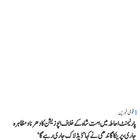
قومی خبریں
پارلیمنٹ احاطہ میں امت شاہ کے خلاف اپوزیشن کا دھرنا و مظاہرہ
جاری، پرینکا گاندھی نے کہا ’ڈیڈلاک جاری رہے گا‘