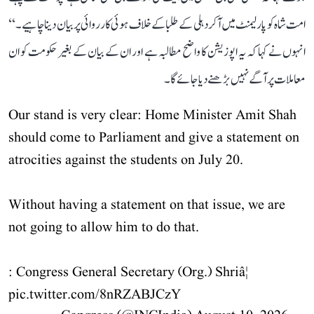
امت شاہ کو پارلیمنٹ میں آکر دہلی کے طلبا کے خلاف ہوئی کارروائی پر بیان دینا چاہیے۔‘‘
انہوں نے کہا کہ یہ اپوزیشن کا واضح مطالبہ ہے اور ان کے بیان کے بغیر حکومت کو ان
معاملات پر آگے نہیں بڑھنے دیا جائے گا۔
Our stand is very clear: Home Minister Amit Shah
should come to Parliament and give a statement on
atrocities against the students on July 20.
Without having a statement on that issue, we are
not going to allow him to do that.
: Congress General Secretary (Org.) Shriâ¦
pic.twitter.com/8nRZABJCzY