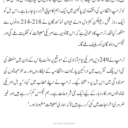
کو ٹرمپ انتظامیہ کی اقتصادی پالیسی میں ایک اہم کامیابی قرار دیا جا رہا ہے۔ اس بل کو
ایک روز قبل ریپبلکن کنٹرول والے ایوان نمائندگان نے 218-214 ووٹوں سے
منظور کیا تھا۔ ٹرمپ کا دعویٰ ہے کہ اس قانون سے امریکی معیشت کو تقویت ملے گی اور
ٹیکس دہندگان کو ریلیف ملے گا۔
ٹرمپ نے 249 ویں امریکی یوم آزادی کے موقع پر وائٹ ہاؤس کے لان میں منعقد کی
گئی اس پکنک تقریب میں اراکین پارلیمنٹ، انتظامیہ کے اہلکاروں اور مدعو مہمانوں کی
موجودگی میں اس بل پر دستخط کیے۔ ٹرمپ نے اپنے خطاب میں کہا، 'یہ بل امریکی
خاندانوں اور کاروبار کے لیے ایک نئی شروعات ہے۔ ہم ٹیکس کم کر رہے ہیں اور غیر
ضروری اخراجات میں کمی کر رہے ہیں تاکہ ہماری معیشت مضبوط ہو۔'
ADVERTISEMENT