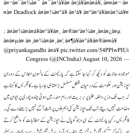
à¤¬à¤¯à¤¾à¤¨ à¤¨à¤¹à¥à¤ à¤¦à¥à¤à¤à¥, à¤¤à¤¬ à¤
¤à¤ Deadlock à¤à¤¾à¤°à¥ à¤¹à¥ à¤°à¤¹à¥à¤à¤¾à¥¤
: à¤à¤¾à¤à¤à¥à¤°à¥à¤¸ à¤®à¤¹à¤¾à¤¸à¤à¤¿à¤µ
à¤à¤µà¤ à¤¸à¤¾à¤à¤¸à¤¦ à¤¶à¥à¤°à¥à¤®à¤¤à¥
@priyankagandhi
à¤à¥
pic.twitter.com/54PPlwPIUi
August 10, 2026
— Congress (@INCIndia)
موجودہ حالات کو دیکھ کر کہا جا سکتا ہے کہ پارلیمنٹ کے مانسون اجلاس کے دوران
اپوزیشن اور حکومت کے درمیان تعطل مسلسل بڑھتا ہی جا رہا ہے۔ کانگریس کا کہنا ہے
کہ جب تک وزیر داخلہ طلبا پر بربریت اور رام مندر میں ہوئی چندہ چوری پر ایوان میں
وضاحت نہیں دیتے، تب تک اپوزیشن کئی اہم بلوں پر بحث آگے نہیں بڑھنے دے گی۔
کانگریس رکن پارلیمنٹ کے سی وینوگوپال نے اپوزیشن کے مطالبات کو واضح کرتے
ہوئے کہا کہ ’’کسی بھی بل، جس میں ایف سی آر اے بل بھی شامل ہے، پر بحث سے پہلے