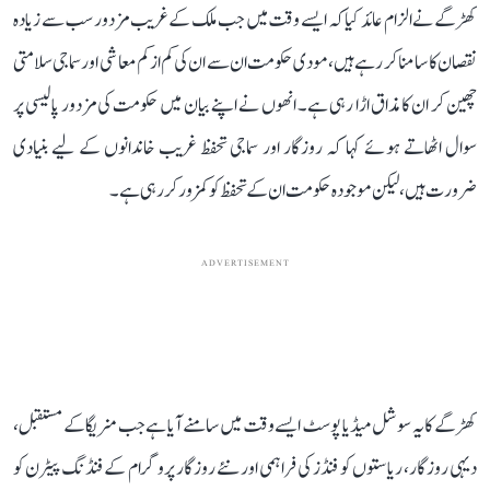
کھڑگے نے الزام عائد کیا کہ ایسے وقت میں جب ملک کے غریب مزدور سب سے زیادہ
نقصان کا سامنا کر رہے ہیں، مودی حکومت ان سے ان کی کم از کم معاشی اور سماجی سلامتی
چھین کر ان کا مذاق اڑا رہی ہے۔ انھوں نے اپنے بیان میں حکومت کی مزدور پالیسی پر
سوال اٹھاتے ہوئے کہا کہ روزگار اور سماجی تحفظ غریب خاندانوں کے لیے بنیادی
ضرورت ہیں، لیکن موجودہ حکومت ان کے تحفظ کو کمزور کر رہی ہے۔
ADVERTISEMENT
کھڑگے کا یہ سوشل میڈیا پوسٹ ایسے وقت میں سامنے آیا ہے جب منریگا کے مستقبل،
دیہی روزگار، ریاستوں کو فنڈز کی فراہمی اور نئے روزگار پروگرام کے فنڈنگ پیٹرن کو