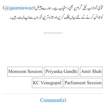
قومی آواز اب ٹیلی گرام پر بھی دستیاب ہے۔ ہمارے چینل (
qaumiawaz@
)
کو جوائن کرنے کے لئے یہاں کلک کریں اور تازہ ترین خبروں سے اپ ڈیٹ رہیں۔
ADVERTISEMENT
Monsoon Session
Priyanka Gandhi
Amit Shah
KC Venugopal
Parliament Session
Comment(s)