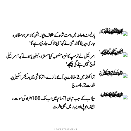
پارلیمنٹ احاطہ میں امت شاہ کے خلاف اپوزیشن کا دھرنا و مظاہرہ
جاری، پرینکا گاندھی نے کہا ’ڈیڈلاک جاری رہے گا‘
اسرائیل نے ٹرمپ کا غزہ منصوبہ کیا مسترد، نیتن یاہو نے کہا ’اسرائیلی
فوج نہیں ہٹے گی پیچھے‘
اتراکھنڈ میں 2 مقامات پر آئے زلزلے، اترکاشی میں ریکٹر اسکیل پر
شدت 4.2 درج
سیلاب کے سبب تباہی! آسام میں اب تک 100 افراد کی موت،
اڈیشہ، یوپی اور بہار میں بھی الرٹ
ADVERTISEMENT