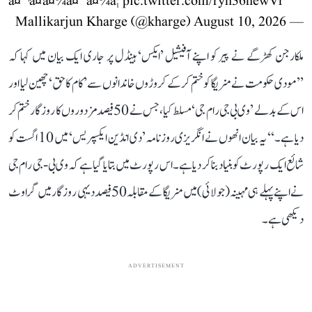
à¤¬à¤à¤¾à¤¯à¤¾â¦
pic.twitter.com/ryh36hewVr
August 10, 2026
— Mallikarjun Kharge (@kharge)
ملکارجن کھڑگے نے پیر کو اپنے آفیشیل ’ایکس‘ ہینڈل پر جاری ایک بیان میں کہا کہ
’’مودی حکومت نے منریگا کو ختم کر کے کروڑوں خاندانوں سے ’کام کا حق‘ چھین لیا اور
اس کے بدلے ’وی بی جی رام جی‘ مسلط کیا، جس نے 50 فیصد مزدوروں کا روزگار ختم کر
دیا ہے۔‘‘ یہ بیان انھوں نے انگریزی روزنامہ ’دی انڈین ایکسپریس‘ میں 10 اگست کو
شائع ایک رپورٹ کو بنیاد بنا کر دیا ہے۔ اس رپورٹ میں بتایا گیا ہے کہ وی بی-جی رام جی
نے اپنے پہلے ہی مہینہ (جولائی) میں منریگا کے مقابلہ 50 فیصد دیہی روزگار میں گراوٹ
دیکھی ہے۔
ADVERTISEMENT