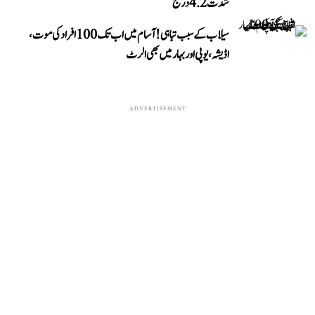
شدت 4.2 درج
سیلاب کے سبب تباہی! آسام میں اب تک 100 افراد کی موت،
اڈیشہ، یوپی اور بہار میں بھی الرٹ
ADVERTISEMENT