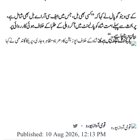
کے سی وینوگوپال نے کہا کہ ’’کسی بھی بل، جس میں ایف سی آر اے بل بھی شامل ہے،
پر بحث سے پہلے امت شاہ کو پارلیمنٹ میں آکر دہلی کے طلبا کے خلاف ہوئی کارروائی پر
بیان دینا چاہیے۔‘‘
قومی آواز بیورو
Published: 10 Aug 2026, 12:13 PM