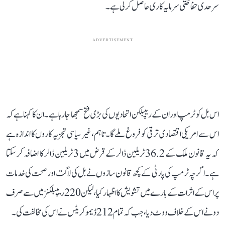
سرحدی حفاظتی سرمایہ کاری حاصل کر لی ہے۔
ADVERTISEMENT
اس بل کو ٹرمپ اور ان کے ریپبلکن اتحادیوں کی بڑی فتح سمجھا جا رہا ہے۔ ان کا کہنا ہے کہ
اس سے امریکی اقتصادی ترقی کو فروغ ملے گا۔ تاہم، غیر سیاسی تجزیہ کاروں کا اندازہ ہے
کہ یہ قانون ملک کے 36.2 ٹریلین ڈالر کے قرض میں 3 ٹریلین ڈالر کا اضافہ کر سکتا
ہے۔ اگرچہ ٹرمپ کی پارٹی کے کچھ قانون سازوں نے بل کی لاگت اور صحت کی خدمات
پر اس کے اثرات کے بارے میں تشویش کا اظہار کیا، لیکن 220 ریپبلکنز میں سے صرف
دو نے اس کے خلاف ووٹ دیا، جب کہ تمام 212 ڈیموکریٹس نے اس کی مخالفت کی۔