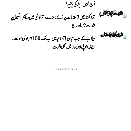
فوج نہیں ہٹے گی پیچھے‘
اتراکھنڈ میں 2 مقامات پر آئے زلزلے، اترکاشی میں ریکٹر اسکیل پر
شدت 4.2 درج
سیلاب کے سبب تباہی! آسام میں اب تک 100 افراد کی موت،
اڈیشہ، یوپی اور بہار میں بھی الرٹ
ADVERTISEMENT