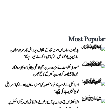
Most Popular
پارلیمنٹ احاطہ میں امت شاہ کے خلاف اپوزیشن کا دھرنا و مظاہرہ
جاری، پرینکا گاندھی نے کہا ’ڈیڈلاک جاری رہے گا‘
’مودی حکومت نے مزدوروں پر بھی لاٹھی چلائی‘، دیہی روزگار
میں 50 فیصد گراوٹ پر کھڑگے کا تلخ تبصرہ
اسرائیل نے ٹرمپ کا غزہ منصوبہ کیا مسترد، نیتن یاہو نے کہا ’اسرائیلی
فوج نہیں ہٹے گی پیچھے‘
اتراکھنڈ میں 2 مقامات پر آئے زلزلے، اترکاشی میں ریکٹر اسکیل پر