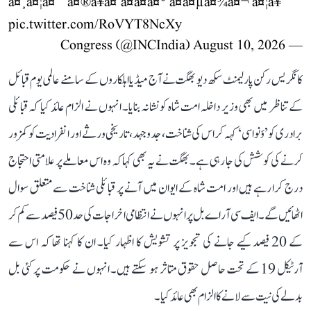
à¤¸à¤¦à¤¨ à¤®à¥à¤ à¤à¤à¤° à¤à¤µà¤¾à¤¬ à¤¦à¥
pic.twitter.com/RoVYT8NcXy
August 10, 2026
— Congress (@INCIndia)
کانگریس رکن پارلیمنٹ سکھ دیو بھگت نے آج میڈیا اہلکاروں کے سامنے عالمی یوم قبائل
کے تناظر میں بھی وزیر داخلہ امت شاہ کو نشانہ بنایا۔ انہوں نے الزام عائد کیا کہ قبائلی
برادری کو ’وَنواسی‘ کہہ کر اس کی شناخت، جدوجہد، تاریخی ورثے اور انفرادیت کو کمزور
کرنے کی کوشش کی جا رہی ہے۔ بھگت نے یہ بھی کہا کہ وہ اس معاملے پر علامتی احتجاج
درج کرا رہے ہیں اور امت شاہ کے ایوان میں آنے پر قبائلی شناخت سے متعلق سوال
اٹھائیں گے۔ ایف سی آر اے بل پر انہوں نے انتظامی اخراجات کی حد 50 فیصد سے کم کر
کے 20 فیصد کیے جانے کی تجویز پر تشویش کا اظہار کیا۔ ان کا کہنا تھا کہ اس سے
آرٹیکل 19 کے تحت حاصل حقوق متاثر ہو سکتے ہیں۔ انہوں نے حکومت پر کئی بل
بدلے کی نیت سے لانے کا الزام بھی عائد کیا۔