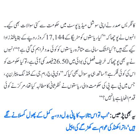
کانگریس صدر نے اپنی سوشل میڈیا پوسٹ میں حکومت سے کئی سوالات بھی کیے۔
انہوں نے پوچھا کہ ’’کیا ریاستوں کو منریگا کے 17,144 کروڑ روپے کے بقایا فنڈز ادا
کیے گئے ہیں؟ کیا خشک سالی سے متاثرہ ریاستوں کو کوئی مدد فراہم کی گئی ہے؟‘‘ انہوں
نے یہ بھی پوچھا کہ خریف فصل کی بوائی میں 26.50 فیصد کمی آئی ہے، تو کیا حکومت کو
اس کی کوئی فکر ہے؟ ساتھ ہی یہ سوال بھی کیا کہ ’’وی بی ج رام جی کے فنڈنگ پیٹرن پر،
جس میں بی جے پی کی حکومت والی ریاستوں نے نظرثانی کا مطالبہ کیا تھا، مرکز نے کوئی
قدم اٹھایا ہے یا نہیں؟‘‘
یہ بھی پڑھیں :
’اب تو اس تالاب کا پانی بدل دو، یہ کمل کے پھول کمہلانے لگے
ہیں‘، اتراکھنڈ کی عوام سے کھڑگے کی اپیل