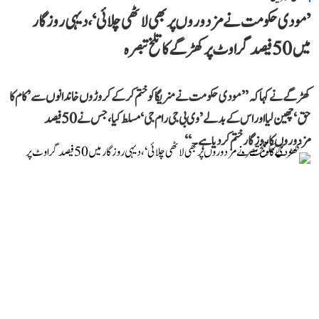
’مودی حکومت نے مزدوروں پر بھی لاٹھی چلائی‘، دیہی روزگار
میں 50 فیصد گراوٹ پر کھڑگے کا تلخ تبصرہ
کھڑگے نے کہا کہ ’’مودی حکومت نے منریگا کو ختم کر کے کروڑوں خاندانوں سے ’کام کا
حق‘ چھین لیا اور اس کے بدلے ’وی بی جی رام جی‘ مسلط کیا، جس نے 50 فیصد
مزدوروں کا روزگار ختم کر دیا ہے۔‘‘