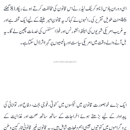
اسی دوران ہاؤس ڈیموکریٹک لیڈر نے اس قانون کی مخالفت کرتے ہوئے ریکارڈ 8 گھنٹے
46 منٹ طویل تقریر کی۔ انہوں نے کہا کہ یہ قانون امیر طبقے کے لیے ایک تحفہ ہے اور
یہ غریب امریکی شہریوں کی ہیلتھ انشورنس اور فوڈ اسسٹنس کی خدمات چھین لے گا۔ یہ
بل آنے والے وقت میں امریکی سیاست اور پالیسیوں پر گہرا اثر ڈال سکتا ہے۔
ADVERTISEMENT
ایک بڑے خوبصورت قانون میں ٹیکسوں میں کٹوتی، فوجی بجٹ، دفاع اور توانائی کی
پیداوار کے لیے بڑھتے ہوئے اخراجات کے ساتھ ساتھ صحت اور غذائیت کے
پروگراموں میں کٹوتیوں جیسی اہم دفعات شامل ہیں۔ یہ قانون غیر قانونی تارکین وطن