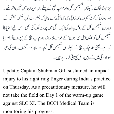
بڑا جھٹکا لگا ہے۔ کپتان شبھمن گل وارم اپ میچ کے پہلے دن میدان میں نہیں اتر سکے۔
ہندوستانی کرکٹ کنٹرول بورڈ (بی سی سی آئی) نے بتایا کہ جمعرات کو پریکٹس سیشن کے
دوران شبھمن گل کے دائیں ہاتھ کی ایک انگلی میں چوٹ لگ گئی تھی۔ اس لیے احتیاطاً
شبھمن گل کو ’ایس ایل سی الیون‘ کے خلاف 3 روزہ وارم اپ میچ کے پہلے دن آرام دیا
گیا ہے۔ یعنی وارم اَپ میچ کے پہلے دن شبھمن گل ٹیم سے باہر ہو گئے ہیں۔ ان کی غیر
موجودگی میں کے ایل راہل کپتانی کر رہے ہیں۔
Update: Captain Shubman Gill sustained an impact
injury to his right ring finger during India's practice
on Thursday. As a precautionary measure, he will
not take the field on Day 1 of the warm-up game
against SLC XI. The BCCI Medical Team is
monitoring his progress.