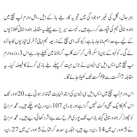
بہرحال، گل کی غیر موجودگی میں تجربہ کار بلے باز کے ایل راہل وارم اَپ میچ میں
ہندوستانی ٹیم کی قیادت کر رہے ہیں۔ ٹیسٹ سیریز سے پہلے یہ مقابلہ ہندوستانی کھلاڑیوں
کے لیے بے حد اہم مانا جا رہا ہے، کیونکہ اسی میچ کے ذریعہ ٹیم اپنی آخری تیاریوں کا جائزہ
لے گی۔ کولمبو کے نان ڈسکرپٹس کرکٹ کلب گراؤنڈ میں کھیلے جا رہے اس 3 روزہ وارم
اپ میچ میں ایس ایل سی الیون نے ٹاس جیت کر پہلے بلے بازی کرنے کا فیصلہ کیا۔ یہ
مقابلہ 7 اگست سے 9 اگست تک کھیلا جائے گا۔
اس وارم اَپ میچ میں ایس ایل سی الیون کی ابتدا نہایت شاندار ہوئی ہے۔ 20 اوور تک
اس ٹیم کا ایک بھی وکٹ نہیں گرا ہے اور بورڈ پر 107 رن درج ہو چکے ہیں۔ محمد سراج
کو چھوڑ کر ہندوستانی گیندباز اب تک پوری طرح سے بے اثر دکھائی دیے ہیں۔ محمد سراج
نے 5 اوورس میں 14 رن دیے ہیں، جبکہ پرسدھ کرشنا نے 5 اوورس میں 27 رن،