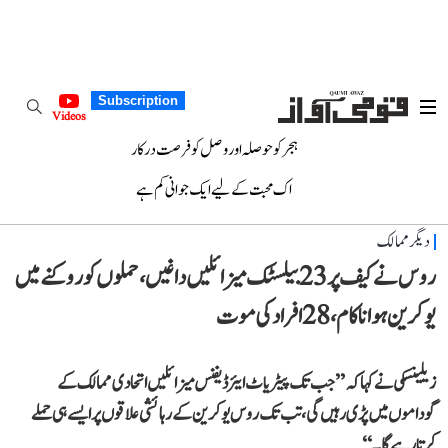
Subscription
Videos
ہجر کو حوصلہ اور وصل کو فرصت درکار
اک محبت کے لیے ایک جوانی کم ہے
دیگر ممالک
روس نے کیف پر 23 بیلسٹک میزائلیں داغیں، حملوں کو روکنے میں
یوکرین ہوا ناکام، 28 افراد کی موت
زیلینسکی نے کہا کہ ’’جب تک پیٹریاٹ ایئر ڈیفنس میزائلیں اتحادی ممالک کے
گوداموں میں پڑی رہیں گی، تب تک روس یوکرین کے رہائشی علاقوں پر ایسے ہی حملے
کرتا رہے گا۔‘‘