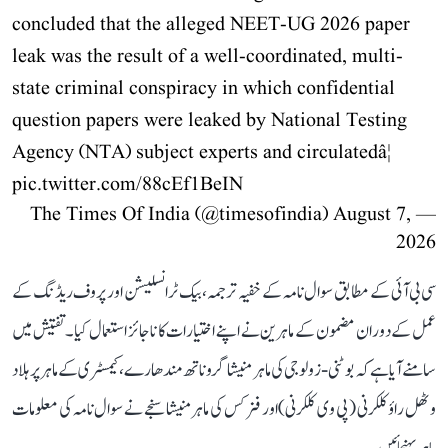
concluded that the alleged NEET-UG 2026 paper
leak was the result of a well-coordinated, multi-
state criminal conspiracy in which confidential
question papers were leaked by National Testing
Agency (NTA) subject experts and circulatedâ¦
pic.twitter.com/88cEf1BeIN
August 7,
— The Times Of India (@timesofindia)
2026
سی بی آئی کے مطابق سوال نامہ کے خفیہ ترجمہ، بیک ٹرانسلیشن اور پروف ریڈنگ کے
عمل کے دوران مضمون کے ماہرین نے اپنے اختیارات کا ناجائز استعمال کیا۔ تفتیش میں
سامنے آیا ہے کہ بوٹنی-زولوجی کی ماہر منیشا گروناتھ مندھارے، کیمسٹری کے ماہر پرہلاد
وٹھل راؤ کلکرنی (پی وی کلکرنی) اور فزکس کی ماہر منیشا سنجے نے سوال نامہ کی معلومات