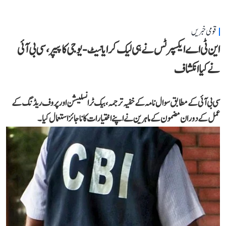
قومی خبریں
این ٹی اے ایکسپرٹس نے ہی لیک کرایا نیٹ-یوجی کا پیپر، سی بی آئی
نے کیا انکشاف
سی بی آئی کے مطابق سوال نامہ کے خفیہ ترجمہ، بیک ٹرانسلیشن اور پروف ریڈنگ کے
عمل کے دوران مضمون کے ماہرین نے اپنے اختیارات کا ناجائز استعمال کیا۔