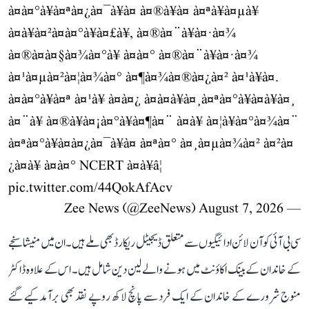
à¤à¤°à¥à¤ªà¤¿à¤¯à¥à¤ à¤®à¥à¤ à¤ªà¥à¤µà¥
à¤à¥à¤²à¤à¤°à¥à¤£à¥, à¤®à¤¨à¥à¤·à¤¾
à¤®à¤à¤§à¤¾à¤°à¥ à¤à¤° à¤®à¤¨à¥à¤·à¤¾
à¤¹à¤µà¤²à¤¦à¤¾à¤° à¤¶à¤¾à¤®à¤¿à¤² à¤¹à¥à¤.
à¤à¤°à¥à¤ª à¤¹à¥ à¤à¤¿ à¤à¤à¥à¤¸à¤ªà¤°à¥à¤à¥à¤¸
à¤¨à¥ à¤®à¥à¤¡à¤°à¥à¤¶à¤¨ à¤à¥ à¤¦à¥à¤°à¤¾à¤¨
à¤ªà¤°à¥à¤à¤¿à¤¯à¥à¤ à¤ªà¤° à¤¸à¤µà¤¾à¤² à¤²à¤
¿à¤à¥ à¤à¤° NCERT à¤à¥â¦
pic.twitter.com/44QokAfAcv
August 7, 2026
— Zee News (@ZeeNews)
سی بی آئی کو آن لائن ادائیگیوں سے متعلق ڈیجیٹل ریکارڈ بھی ملے ہیں۔ ان میں منیشا سنجے
کے خاندان کے بینک اکاؤنٹ میں ہونے والے لین دین شامل ہیں۔ اس کے علاوہ ڈاکٹر
منوج شرورے کے خاندان کے ایک فرد سے پانچ لاکھ روپے نقد بھی برآمد کیے گئے