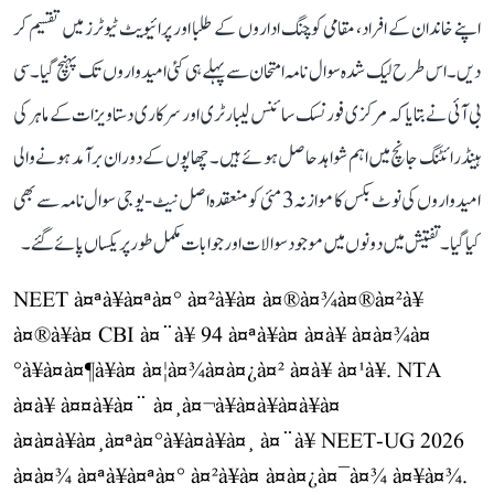
اپنے خاندان کے افراد، مقامی کوچنگ اداروں کے طلبا اور پرائیویٹ ٹیوٹرز میں تقسیم کر
دیں۔ اس طرح لیک شدہ سوال نامہ امتحان سے پہلے ہی کئی امیدواروں تک پہنچ گیا۔ سی
بی آئی نے بتایا کہ مرکزی فورنسک سائنس لیبارٹری اور سرکاری دستاویزات کے ماہر کی
ہینڈ رائٹنگ جانچ میں اہم شواہد حاصل ہوئے ہیں۔ چھاپوں کے دوران برآمد ہونے والی
امیدواروں کی نوٹ بکس کا موازنہ 3 مئی کو منعقدہ اصل نیٹ-یو جی سوال نامہ سے بھی
کیا گیا۔ تفتیش میں دونوں میں موجود سوالات اور جوابات مکمل طور پر یکساں پائے گئے۔
NEET à¤ªà¥à¤ªà¤° à¤²à¥à¤ à¤®à¤¾à¤®à¤²à¥
à¤®à¥à¤ CBI à¤¨à¥ 94 à¤ªà¥à¤ à¤à¥ à¤à¤¾à¤
°à¥à¤à¤¶à¥à¤ à¤¦à¤¾à¤à¤¿à¤² à¤à¥ à¤¹à¥. NTA
à¤à¥ à¤¤à¥à¤¨ à¤¸à¤¬à¥à¤à¥à¤à¥à¤
à¤à¤à¥à¤¸à¤ªà¤°à¥à¤à¥à¤¸ à¤¨à¥ NEET-UG 2026
à¤à¤¾ à¤ªà¥à¤ªà¤° à¤²à¥à¤ à¤à¤¿à¤¯à¤¾ à¤¥à¤¾.