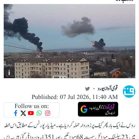
i
قومی آواز بیورو
Published: 07 Jul 2026, 11:40 AM
Follow us on:
روس نے ایک بار پھر کیف پر زوردار حملہ کر دیا ہے۔ میڈیا رپورٹس کے مطابق اس خطہ
میں 23 بیلسٹک میزائل سمیت 68 میزائلیں اور 351 ڈرون داغی گئی ہیں۔ اس