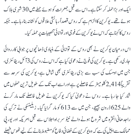
ایک اور بڑا حملہ کر سکتا ہے۔ اس سے قبل جمعرات کو ہوئے حملے میں 30 شہری ہلاک
ہوئے تھے۔ یوکرین کا الزام ہے کہ روس قصداً رہائشی علاقوں کو نشانہ بنا رہا ہے۔ جبکہ
روس کا کہنا ہے کہ اس نے یوکرین کے فوجی اور توانائی تنصیبات پر حملہ کیا۔
اس درمیان یوکرین نے بھی روس کے توانائی کے بنیادی ڈھانچوں پر جوابی کارروائی
جاری رکھی ہے۔ یوکرین کی فوج نے دعوی کیا ہے کہ اس نے روس کی 3 آئل ریفائنری،
جن میں اومسک کی سب سے بڑی ریفائنری بھی شامل ہے، یوکرین کی سرحد سے
تقریباً 2,414 کلومیٹر کے فاصلے پر ہے اور اسے اب تک کے طویل ترین حملوں میں
شمار کیا جا رہا ہے۔ روس نے دعویٰ کیا کہ یوکرین نے طویل فاصلے تک مار کرنے
والے 625 ڈرون بھیجے، جن میں سے 613 کو مار گرایا گیا۔ زیلینسکی نے ترکیہ کی
راجدھانی انقرہ میں شروع ہونے والے نیٹو سربراہ اجلاس سے قبل امریکہ اور یورپی
ممالک سے اپیل کی ہے کہ وہ یوکرین کے فضائی دفاع کو مضبوط بنانے کے لیے ٹھوس فیصلے