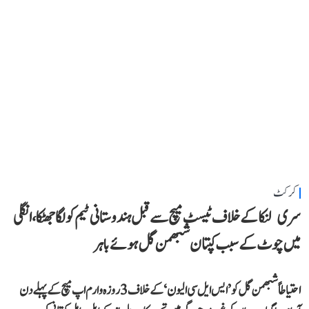
کرکٹ
سری لنکا کے خلاف ٹیسٹ میچ سے قبل ہندوستانی ٹیم کو لگا جھٹکا، انگلی
میں چوٹ کے سبب کپتان شبھمن گل ہوئے باہر
احتیاطاً شبھمن گل کو ’ایس ایل سی الیون‘ کے خلاف 3 روزہ وارم اپ میچ کے پہلے دن