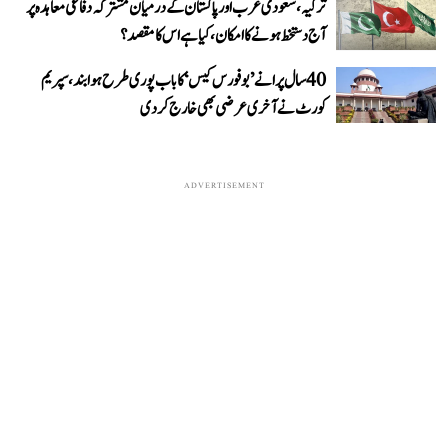
ترکیہ، سعودی عرب اور پاکستان کے درمیان مشترکہ دفاعی معاہدہ پر
آج دستخط ہونے کا امکان، کیا ہے اس کا مقصد؟
40 سال پرانے ’بوفورس کیس‘ کا باب پوری طرح ہوا بند، سپریم
کورٹ نے آخری عرضی بھی خارج کر دی
ADVERTISEMENT