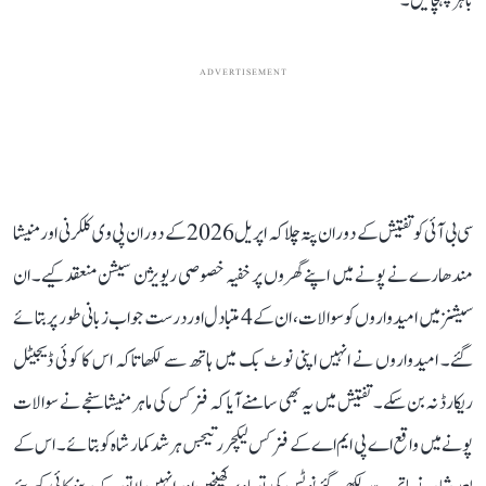
باہر پہنچائیں۔
ADVERTISEMENT
سی بی آئی کو تفتیش کے دوران پتہ چلا کہ اپریل 2026 کے دوران پی وی کلکرنی اور منیشا
مندھارے نے پونے میں اپنے گھروں پر خفیہ خصوصی ریویژن سیشن منعقد کیے۔ ان
سیشنز میں امیدواروں کو سوالات، ان کے 4 متبادل اور درست جواب زبانی طور پر بتائے
گئے۔ امیدواروں نے انہیں اپنی نوٹ بک میں ہاتھ سے لکھا تاکہ اس کا کوئی ڈیجیٹل
ریکارڈ نہ بن سکے۔ تفتیش میں یہ بھی سامنے آیا کہ فزکس کی ماہر منیشا سنجے نے سوالات
پونے میں واقع اے پی ایم اے کے فزکس لیکچرر تیجس ہرشد کمار شاہ کو بتائے۔ اس کے