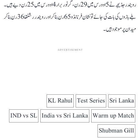
رویندر جڈیجہ نے 5 اوورس میں 29 رن، گرنور برار 4 اوورس میں 25 رن دیے ہیں۔
بلے بازوں کی بات کی جائے تو نشان فرنانڈو 65 رن بنا کر اور رویندر رشنتھا 36 رن بنا کر
میدان پر موجود ہیں۔
ADVERTISEMENT
KL Rahul
Test Series
Sri Lanka
IND vs SL
India vs Sri Lanka
Warm up Match
Shubman Gill