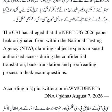
بعد شاہ نے ہاتھ سے لکھے گئے نوٹس کی تصاویر کھینچیں اور انہیں لاتور کے رینوکائی کیریئر
سینٹر کے ڈائریکٹر پروفیسر شیوراج موٹے گاؤنکر کو بھیج دیا۔ سی بی آئی نے یہ بھی دعویٰ کیا
ہے کہ شاہ نے منیشا سنجے کے شوہر کے موبائل نمبر پر آن لائن رقم بھی منتقل کی۔
The CBI has alleged that the NEET-UG 2026 paper
leak originated from within the National Testing
Agency (NTA), claiming subject experts misused
authorised access during the confidential
translation, back-translation and proofreading
process to leak exam questions.
According toâ¦
pic.twitter.com/zWMUDENETh
August 7, 2026
— DNA (@dna)
سی بی آئی کے مطابق پی وی کلکرنی اور منیشا مندھارے نے لاتور کے ماہر اطفال ڈاکٹر