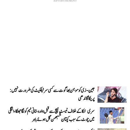
ADVERTISEMENT
جین-زی کو موہن بھاگوت سے کسی سرٹیفکیٹ کی ضرورت نہیں:
پرینکا گاندھی
سری لنکا کے خلاف ٹیسٹ میچ سے قبل ہندوستانی ٹیم کو لگا جھٹکا، انگلی
میں چوٹ کے سبب کپتان شبھمن گل ہوئے باہر