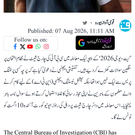
قومی آواز بیورو
Published: 07 Aug 2026, 11:11 AM
Follow us on:
’نیٹ-یو جی 2026‘ کے پیپر لیک معاملہ میں سی بی آئی کی چارج شیٹ نے نظامِ امتحان پر
سنگین سوالات کھڑے کر دیے ہیں۔ تفتیشی ایجنسی نے دعویٰ کیا ہے کہ پرچہ کسی پرنٹنگ
پریس سے لیک نہیں ہوا تھا، بلکہ نیشنل ٹیسٹنگ ایجنسی (این ٹی اے) کے لیے کام کرنے
والے مضمون کے ماہرین نے اپنی مجاز رسائی کا غلط استعمال کرتے ہوئے سوال نامہ باہر
پہنچایا۔ اس معاملہ میں دائر چارج شیٹ پر دہلی کی راؤز ایونیو کورٹ آئندہ 10 اگست کو
نوٹس لے گا۔
The Central Bureau of Investigation (CBI) has