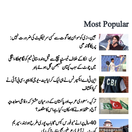
Most Popular
جین-زی کو موہن بھاگوت سے کسی سرٹیفکیٹ کی ضرورت نہیں:
پرینکا گاندھی
سری لنکا کے خلاف ٹیسٹ میچ سے قبل ہندوستانی ٹیم کو لگا جھٹکا، انگلی
میں چوٹ کے سبب کپتان شبھمن گل ہوئے باہر
این ٹی اے ایکسپرٹس نے ہی لیک کرایا نیٹ-یوجی کا پیپر، سی بی آئی نے
کیا انکشاف
ترکیہ، سعودی عرب اور پاکستان کے درمیان مشترکہ دفاعی معاہدہ پر
آج دستخط ہونے کا امکان، کیا ہے اس کا مقصد؟
40 سال پرانے ’بوفورس کیس‘ کا باب پوری طرح ہوا بند، سپریم
کورٹ نے آخری عرضی بھی خارج کر دی