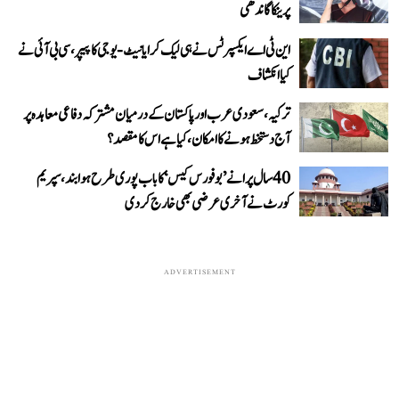
پرینکا گاندھی
این ٹی اے ایکسپرٹس نے ہی لیک کرایا نیٹ-یوجی کا پیپر، سی بی آئی نے
کیا انکشاف
ترکیہ، سعودی عرب اور پاکستان کے درمیان مشترکہ دفاعی معاہدہ پر
آج دستخط ہونے کا امکان، کیا ہے اس کا مقصد؟
40 سال پرانے ’بوفورس کیس‘ کا باب پوری طرح ہوا بند، سپریم
کورٹ نے آخری عرضی بھی خارج کر دی
ADVERTISEMENT