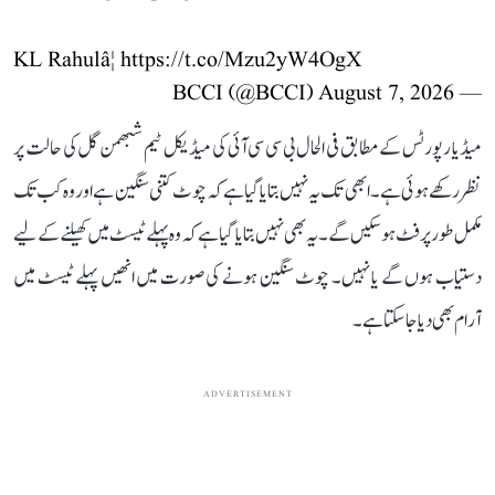
KL Rahulâ¦
https://t.co/Mzu2yW4OgX
August 7, 2026
— BCCI (@BCCI)
میڈیا رپورٹس کے مطابق فی الحال بی سی سی آئی کی میڈیکل ٹیم شبھمن گل کی حالت پر
نظر رکھے ہوئی ہے۔ ابھی تک یہ نہیں بتایا گیا ہے کہ چوٹ کتنی سنگین ہے اور وہ کب تک
مکمل طور پر فٹ ہو سکیں گے۔ یہ بھی نہیں بتایا گیا ہے کہ وہ پہلے ٹیسٹ میں کھیلنے کے لیے
دستیاب ہوں گے یا نہیں۔ چوٹ سنگین ہونے کی صورت میں انھیں پہلے ٹیسٹ میں
آرام بھی دیا جا سکتا ہے۔
ADVERTISEMENT