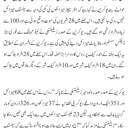
حوالے سے یوکرین نے کہا ہے کہ انٹرسیپٹر میزائلوں کی کمی کی وجہ سے بیلسٹک میزائل
نہیں روکی جا سکی ہیں۔ اس حملے میں 28 شہریوں کی موت واقع ہوئی ہے اور 100 سے
زیادہ افراد زخمی ہو گئے ہیں۔ یوکرین کے صدر زیلینسکی نے نیٹو ممالک سے فوری ایئر
ڈیفنس سسٹم اور پیٹریاٹ میزائل دینے کی اپیل کی ہے۔ یوکرین کے افسران کے مطابق
یہ ایک ہفتہ کے اندر کیف پر روس کا دوسرا بڑا حملہ تھا۔ اس حملے میں 28 افراد ہلاک ہو
گئے۔ ان میں 18 افراد کیف شہر میں اور 10 افراد کیف شہر کے دیگر علاقوں میں ہلاک
ہوئے ہیں۔
یوکرین کے صدر صدر ولودمیر زیلینسکی نے بتایا کہ ’’روس نے اس حملے میں 68 میزائل
اور 351 اٹیک ڈرون داغے، یوکرینی فضائیہ نے 37 میزائلوں اور 326 ڈرون کو مار
گرایا یا ہدف سے بھٹکا دیا۔ لیکن 23 بلیسٹک میزائلوں میں سے ایک بھی نہیں روکا جا
سکا۔‘‘ زیلینسکی نے مزید کہا کہ ’’آج دنیا میں ایسے حالات ہونا افسوسناک ہے کہ بیلسٹک