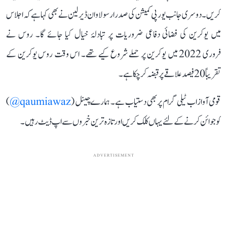
کریں۔ دوسری جانب یورپی کمیشن کی صدر ارسولا وان ڈیر لین نے بھی کہا ہے کہ اجلاس
میں یوکرین کی فضائی دفاعی ضروریات پر تبادلۂ خیال کیا جائے گا۔ روس نے
فروری 2022 میں یوکرین پر حملے شروع کیے تھے۔ اس وقت روس یوکرین کے
تقریباً 20 فیصد علاقے پر قبضہ کر چکا ہے۔
قومی آواز اب ٹیلی گرام پر بھی دستیاب ہے۔ ہمارے چینل (
qaumiawaz@
)
کو جوائن کرنے کے لئے یہاں کلک کریں اور تازہ ترین خبروں سے اپ ڈیٹ رہیں۔
ADVERTISEMENT