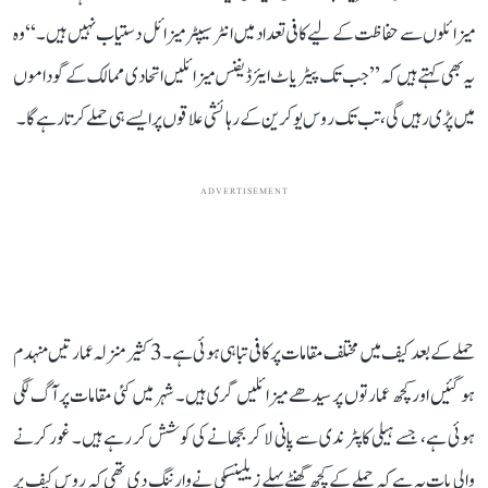
میزائلوں سے حفاظت کے لیے کافی تعداد میں انٹرسیپٹر میزائل دستیاب نہیں ہیں۔‘‘ وہ
یہ بھی کہتے ہیں کہ ’’جب تک پیٹریاٹ ایئر ڈیفنس میزائلیں اتحادی ممالک کے گوداموں
میں پڑی رہیں گی، تب تک روس یوکرین کے رہائشی علاقوں پر ایسے ہی حملے کرتا رہے گا۔
ADVERTISEMENT
حملے کے بعد کیف میں مختلف مقامات پر کافی تباہی ہوئی ہے۔ 3 کثیر منزلہ عمارتیں منہدم
ہو گئیں اور کچھ عمارتوں پر سیدھے میزائلیں گری ہیں۔ شہر میں کئی مقامات پر آگ لگی
ہوئی ہے، جسے ہیلی کاپٹر ندی سے پانی لا کر بجھانے کی کوشش کر رہے ہیں۔ غور کرنے
والی بات یہ ہے کہ حملے کے کچھ گھنٹے پہلے زیلینسکی نے وارننگ دی تھی کہ روس کیف پر