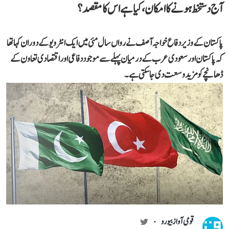
آج دستخط ہونے کا امکان، کیا ہے اس کا مقصد؟
پاکستان کے وزیر دفاع خواجہ آصف نے رواں سال مئی میں ایک انٹرویو کے دوران کہا تھا
کہ پاکستان اور سعودی عرب کے درمیان پہلے سے موجود دفاعی اور اقتصادی تعاون کے
ڈھانچے کو مزید وسعت دی جا سکتی ہے۔
قومی آواز بیورو