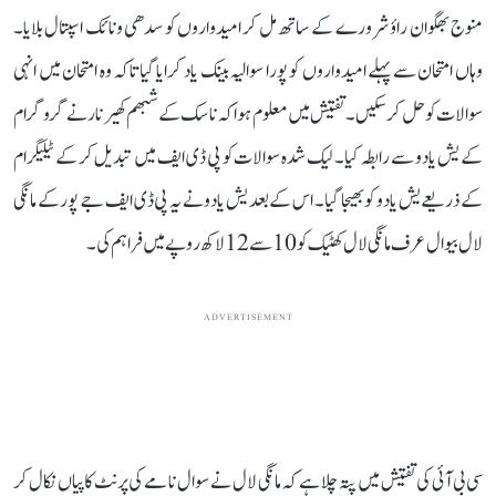
منوج بھگوان راؤ شرورے کے ساتھ مل کر امیدواروں کو سدھی ونائک اسپتال بلایا۔
وہاں امتحان سے پہلے امیدواروں کو پورا سوالیہ بینک یاد کرایا گیا تاکہ وہ امتحان میں انہی
سوالات کو حل کر سکیں۔ تفتیش میں معلوم ہوا کہ ناسک کے شبھم کھیرنار نے گروگرام
کے یش یادو سے رابطہ کیا۔ لیک شدہ سوالات کو پی ڈی ایف میں تبدیل کر کے ٹیلیگرام
کے ذریعے یش یادو کو بھیجا گیا۔ اس کے بعد یش یادو نے یہ پی ڈی ایف جے پور کے مانگی
لال بیوال عرف مانگی لال کھٹیک کو 10 سے 12 لاکھ روپے میں فراہم کی۔
ADVERTISEMENT
سی بی آئی کی تفتیش میں پتہ چلا ہے کہ مانگی لال نے سوال نامے کی پرنٹ کاپیاں نکال کر