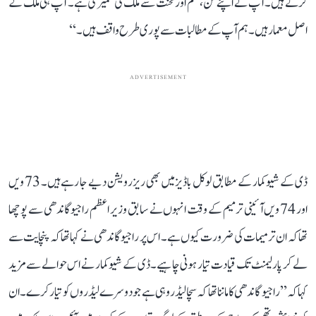
کرتے ہیں۔ آپ نے اپنے فن، علم اور محنت سے ملک کی تعمیر کی ہے۔ آپ ہی ملک کے
اصل معمار ہیں۔ ہم آپ کے مطالبات سے پوری طرح واقف ہیں۔‘‘
ADVERTISEMENT
ڈی کے شیو کمار کے مطابق لوکل باڈیز میں بھی ریزرویشن دیے جا رہے ہیں۔ 73 ویں
اور 74 ویں آئینی ترمیم کے وقت انہوں نے سابق وزیر اعظم راجیو گاندھی سے پوچھا
تھا کہ ان ترمیمات کی ضرورت کیوں ہے۔ اس پر راجیو گاندھی نے کہا تھا کہ پنچایت سے
لے کر پارلیمنٹ تک قیادت تیار ہونی چاہیے۔ ڈی کے شیوکمار نے اس حوالے سے مزید
کہا کہ ’’راجیو گاندھی کا ماننا تھا کہ سچا لیڈر وہی ہے جو دوسرے لیڈروں کو تیار کرے۔ ان