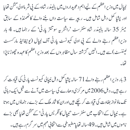
نیپال میں وزیر اعظم کے لیے اہم دعویداروں میں بالیندر شاہ، کے پی شرما اولی، گگن تھاپا
اور پشپا کمل دہل شامل ہیں۔ ریپر سے سیاست داں بننے والے کاٹھمنڈو کے سابق
میئر 35 سالہ بالیندر شاہ سنٹرسٹ ’راشٹریہ سوتنتر پارٹی‘ کے رہنما ہیں۔ 4 بار
وزیراعظم رہنے والے کے پی اولی کمیونسٹ پارٹی آف نیپال (یونیفائیڈ مارکسسٹ
لیننسٹ) سے ہیں۔ انہیں گزشتہ سال مظاہروں کے بعد وزیر اعظم کا عہدہ چھوڑنا پڑا
تھا۔
3 بار وزیر اعظم رہنے والے 71 سالہ پشپا کمل دہل نیپالی کمیونسٹ پارٹی کی قیادت کر
رہے ہیں۔ دہل 2006 میں مرکزی دھارے کی سیاست میں آنے سے قبل ایک دہائی
تک ماؤ نواز بغاوت کی قیادت کر چکے ہیں اور ان کا شمار ملک کے بڑے رہنماؤں میں ہوتا
ہے۔ نیپال کے انتخاب میں سنٹرسٹ ’نیپال کانگریس پارٹی‘ کے گگن تھاپا بھی بڑے
ناموں میں شامل ہیں۔ 49 سالہ تھاپا مضبوطی سے انتخابی مہم میں سرگرم رہے ہیں۔