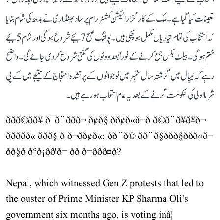
تعینات کیا گیا ہے۔ ملک کے کارگزار الیکشن کمشنر رام پرساد بھنڈاری نے بدھ کی شام بتایا
کہ انتخاب کی تمام تیاریاں مکمل ہو چکی ہیں۔ پولنگ صبح 7 بجے شروع ہوگی اور شام 5 بجے
ختم ہوگی۔ بیلٹ بکس جمع کرنے کے فوراً بعد ووٹوں کی گنتی شروع کر دی جائے گی۔ واضح
رہے کہ نیپال میں گزشتہ سال ستمبر میں نوجوانوں کے پرتشدد احتجاج کے نتیجے میں کے پی
شرما اولی کی حکومت گرنے کے بعد یہ عام انتخاب ہو رہے ہیں۔
ððð©ðð¥ ð¯ð¨ð­ðð¬ ð¢ð§ ðð¢ð«ð¬ð­ ð©ð¨ð¥ð¥ð¬
ððð­ðð« ððð§ ð ð¬ð­ð¢ð«: ðð¨ð© ðð¨ð§ð­ðð§ððð«ð¬
ðð§ð ð°ð¡ðð­'ð¬ ðð­ ð¬ð­ðð¤ð?
Nepal, which witnessed Gen Z protests that led to
the ouster of Prime Minister KP Sharma Oli's
government six months ago, is voting inâ¦