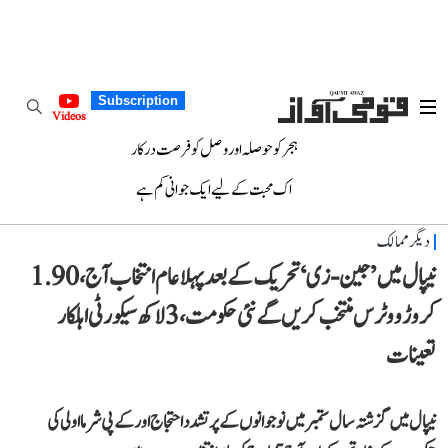
Subscription
Videos
ہجر کو حوصلہ اور وصل کو فرصت درکار
اک محبت کے لیے ایک جوانی کم ہے
دیگر ممالک
نیپال میں ’جین-زی‘ تحریک کے بعد پہلا عام انتخاب آج، 1.90
کروڑ ووٹرس منتخب کریں گے نئی حکومت، 3 لاکھ سیکورٹی اہلکار
تعینات
نیپال میں گزشتہ سال ستمبر میں نوجوانوں کے پرتشدد احتجاج اور کے پی شرما اولی کی