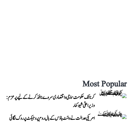
Most Popular
کرناٹک حکومت سماجی و اقتصادی سروے نافذ کرنے کے لیے پرعزم:
وزیر اعلیٰ شیوکمار
امریکی عدالت نے وائٹ ہاؤس کے بال روم پروجیکٹ پر روک لگائی