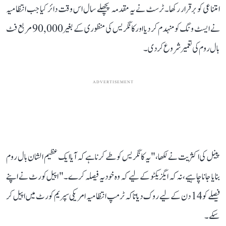
امتناعی کو برقرار رکھا۔ ٹرسٹ نے یہ مقدمہ پچھلے سال اس وقت دائر کیا جب انتظامیہ
نے ایسٹ ونگ کو منہدم کر دیا اور کانگریس کی منظوری کے بغیر 90,000 مربع فٹ
بال روم کی تعمیر شروع کر دی۔
ADVERTISEMENT
پینل کی اکثریت نے لکھا، "یہ کانگریس کو طے کرنا ہے کہ آیا ایک عظیم الشان بال روم
بنایا جانا چاہیے، نہ کہ ایگزیکٹو کے لیے کہ وہ خود یہ فیصلہ کرے۔" اپیل کورٹ نے اپنے
فیصلے کو 14 دن کے لیے روک دیا تاکہ ٹرمپ انتظامیہ امریکی سپریم کورٹ میں اپیل کر
سکے۔