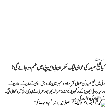
سیاست
کیا شیخ حسینہ کی عوامی لیگ حکمران بی این پی میں ضم ہو جائے گی؟
دہلی میں شیخ حسینہ کی عوامی تقریر اور دسمبر میں بنگلہ دیش واپسی کے ان کے اعلان کے
درمیان، بی این پی کے رکن پارلیمنٹ ناصر الدین چودھری نے اپنی پارٹی میں عوامی لیگ
کے انضمام کی وکالت کی ہے۔