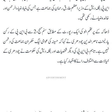
این پی بنگلہ دیش کے وزیر اعظم طارق رحمان کی جماعت ہے جس کی بنیاد ضیاء الرحمن اور
خالدہ ضیاء نے رکھی تھی۔
ڈھاکہ کے پرتھم الو کی ایک رپورٹ کے مطابق سنم گنج-2 سے بی این پی کے رکن
پارلیمنٹ ناصر الدین چودھری نے کہا کہ حسینہ کی عوامی لیگ حکمران جماعت کی دشمن
نہیں ہے۔ تاہم، بی این پی کی دیگر شخصیات اور بنگلہ دیش کی حکومت نے چودھری کے
خیالات سے اختلاف رائے کا اظہار کیا ہے۔
ADVERTISEMENT