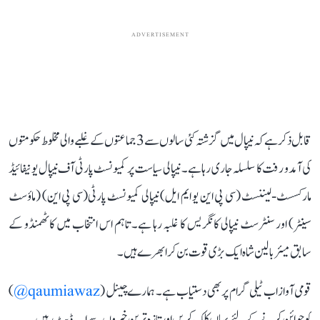
ADVERTISEMENT
قابل ذکر ہے کہ نیپال میں گزشتہ کئی سالوں سے 3 جماعتوں کے غلبے والی مخلوط حکومتوں
کی آمد و رفت کا سلسلہ جاری رہا ہے۔ نیپالی سیاست پر کمیونسٹ پارٹی آف نیپال یونیفائیڈ
مارکسسٹ-لیننسٹ (سی پی این یو ایم ایل) نیپالی کمیونسٹ پارٹی(سی پی این) (ماؤسٹ
سینٹر) اور سنٹرسٹ نیپالی کانگریس کا غلبہ رہا ہے۔ تاہم اس انتخاب میں کاٹھمنڈو کے
سابق میئر بالین شاہ ایک بڑی قوت بن کر ابھرے ہیں۔
قومی آواز اب ٹیلی گرام پر بھی دستیاب ہے۔ ہمارے چینل (
qaumiawaz@
)
کو جوائن کرنے کے لئے یہاں کلک کریں اور تازہ ترین خبروں سے اپ ڈیٹ رہیں۔