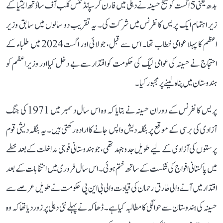
بدھ یعنی 5 اگست کو شیخ حسینہ نے دہلی میں فارن کرسپانڈنٹس کلب آف ساؤتھ ایشیا کے
زیر اہتمام ایک پریس کانفرنس میں شرکت کی۔ یہ تقریب دو سالوں میں سابق وزیر
اعظم کا پہلا عوامی خطاب تھا۔ اس سے قبل، جولائی اور اگست 2024 میں طلباء کے
احتجاج نے حسینہ کی عوامی لیگ کی حکومت کو اقتدار سے بے دخل کیا اور وزیر اعظم کو
ہندوستان میں پناہ لینے پر مجبور کیا۔
پریس کانفرنس کے دوران حسینہ نے بتایا کہ وہ اس سال دسمبر میں 1971 کی جنگ
آزادی کی برسی کے موقع پر بنگلہ دیش واپس جانے کا ارادہ رکھتی ہیں۔ یہ بنگلہ دیشی قوم
پرستوں کی آزادی کے لیے طویل جدوجہد تھی، جو ہندوستانی فوجی مداخلت کے بعد خطے
میں پاکستانی افواج کی شکست کے ساتھ ختم ہوئی۔ اس سال فروری میں انتخابات کے بعد
اقتدار میں آنے والی طارق رحمان کی قیادت والی بی این پی حکومت نے طویل عرصے سے
حسینہ کی ہندوستان سے حوالگی کا مطالبہ کیا ہے۔ ڈھاکہ نے پہلے نئی دہلی پر زور دیا تھا کہ وہ