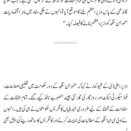
آزادی دلانے والی کانگریس ہی تمام طبقات کو ساتھ لے کر چل سکتی ہے۔ جب سونیا
گاندھی کے پاس وزیر اعظم بننے کا موقع آیا تو انہوں نے ملکی مفاد میں ماہر اقتصادیات
منموہن سنگھ کو وزیر اعظم بنانے کا فیصلہ کیا۔‘‘
ADVERTISEMENT
وزیر اعلی ڈی کے شیوکمار نے کہا کہ منموہن سنگھ کے دور حکومت میں تعلیمی اصلاحات،
فوڈ سیکورٹی ایکٹ اور روزگار کی گارنٹی جیسے منصوبے نافذ کیے گئے۔ تمام طبقات کے
مفادات کے تحفظ کے لیے ضروری تبدیلیاں کانگریس حکومتوں نے ہی کی ہیں۔ انہوں
نے او بی سی مہاسنگھ کے مطالبات کی حمایت کرنے اور کانگریس کا ساتھ دینے کی اپیل بھی