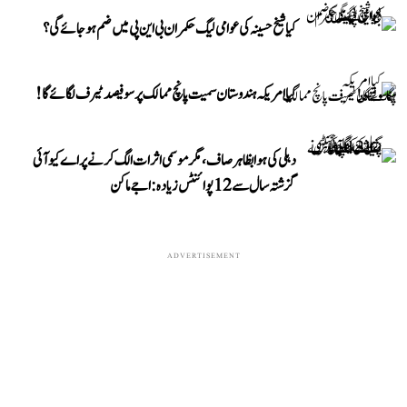
کیا شیخ حسینہ کی عوامی لیگ حکمران بی این پی میں ضم ہو جائے گی؟
کیا امریکہ ہندوستان سمیت پانچ ممالک پر سو فیصد ٹیرف لگائے گا!
دہلی کی ہوا بظاہر صاف، مگر موسمی اثرات الگ کرنے پر اے کیو آئی
گزشتہ سال سے 12 پوائنٹس زیادہ: اجے ماکن
ADVERTISEMENT