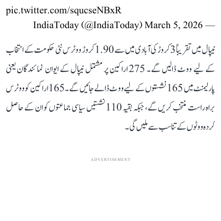
pic.twitter.com/squcseNBxR
March 5, 2026
— IndiaToday (@IndiaToday)
نیپال میں تقریباً 3 کروڑ کی آبادی میں سے 1.90 کروڑ ووٹرس نئی حکومت کے انتخاب
کے لیے ووٹ ڈالیں گے۔ 275 اراکین پر مشتمل نیپال کے ایوان نمائندگان یعنی
پارلیمنٹ میں 165 نشستوں کے لیے ووٹ ڈالے جائیں گے۔ 165 اراکین کو ووٹرس
براہ راست منتخب کریں گے، جبکہ بقیہ 110 نشستیں سیاسی جماعتوں کو ان کے حاصل
کردہ ووٹوں کے تناسب سے ملیں گی۔
ADVERTISEMENT