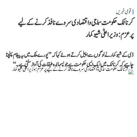
قومی خبریں
کرناٹک حکومت سماجی و اقتصادی سروے نافذ کرنے کے لیے
پرعزم: وزیر اعلیٰ شیوکمار
ڈی کے شیوکمار نے لوگوں سے اپیل کرتے ہوئے کہا کہ ’’پورے ملک میں یہ پیغام پہنچنا
چاہیے کہ کرناٹک میں ایک ایسی حکومت ہے جو پسماندہ طبقات کی آواز سنتی ہے۔‘‘