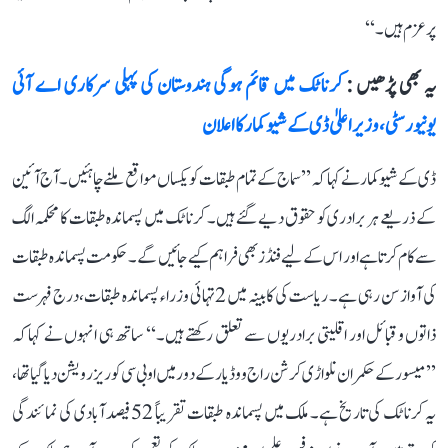
پرعزم ہیں۔‘‘
یہ بھی پڑھیں :
کرناٹک میں قائم ہوگی ہندوستان کی پہلی سرکاری اے آئی
یونیورسٹی، وزیر اعلیٰ ڈی کے شیوکمار کا اعلان
ڈی کے شیوکمار نے کہا کہ ’’سماج کے تمام طبقات کو یکساں مواقع ملنے چاہئیں۔ آج آئین
کے ذریعے ہر برادری کو حقوق دیے گئے ہیں۔ کرناٹک میں پسماندہ طبقات کا محکمہ الگ
سے کام کرتا ہے اور اس کے لیے فنڈز بھی فراہم کیے جائیں گے۔ حکومت پسماندہ طبقات
کی آواز سن رہی ہے۔ ریاست کی کابینہ میں 2 تہائی وزراء پسماندہ طبقات، درج فہرست
ذاتوں و قبائل اور اقلیتی برادریوں سے تعلق رکھتے ہیں۔‘‘ ساتھ ہی انہوں نے کہا کہ
’’میسور کے حکمران نلواڑی کرشن راج ووڈیار کے دور میں او بی سی کو ریزرویشن دیا گیا تھا،
یہ کرناٹک کی تاریخ ہے۔ ملک میں پسماندہ طبقات تقریباً 52 فیصد آبادی کی نمائندگی