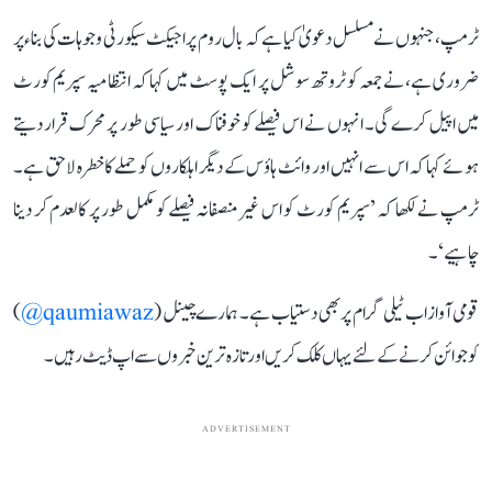
ٹرمپ، جنہوں نے مسلسل دعویٰ کیا ہے کہ بال روم پراجیکٹ سیکورٹی وجوہات کی بناء پر
ضروری ہے، نے جمعہ کو ٹروتھ سوشل پر ایک پوسٹ میں کہا کہ انتظامیہ سپریم کورٹ
میں اپیل کرے گی۔ انہوں نے اس فیصلے کو خوفناک اور سیاسی طور پر محرک قرار دیتے
ہوئے کہا کہ اس سے انہیں اور وائٹ ہاؤس کے دیگر اہلکاروں کو حملے کا خطرہ لاحق ہے۔
ٹرمپ نے لکھا کہ ’سپریم کورٹ کو اس غیر منصفانہ فیصلے کو مکمل طور پر کالعدم کر دینا
چاہیے‘۔
قومی آواز اب ٹیلی گرام پر بھی دستیاب ہے۔ ہمارے چینل (
qaumiawaz@
)
کو جوائن کرنے کے لئے یہاں کلک کریں اور تازہ ترین خبروں سے اپ ڈیٹ رہیں۔
ADVERTISEMENT