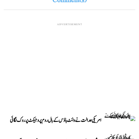
Comment(s)
ADVERTISEMENT
امریکی عدالت نے وائٹ ہاؤس کے بال روم پروجیکٹ پر روک لگائی