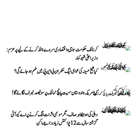
کرناٹک حکومت سماجی و اقتصادی سروے نافذ کرنے کے لیے پرعزم:
وزیر اعلیٰ شیوکمار
کیا شیخ حسینہ کی عوامی لیگ حکمران بی این پی میں ضم ہو جائے گی؟
کیا امریکہ ہندوستان سمیت پانچ ممالک پر سو فیصد ٹیرف لگائے گا!
دہلی کی ہوا بظاہر صاف، مگر موسمی اثرات الگ کرنے پر اے کیو آئی
گزشتہ سال سے 12 پوائنٹس زیادہ: اجے ماکن