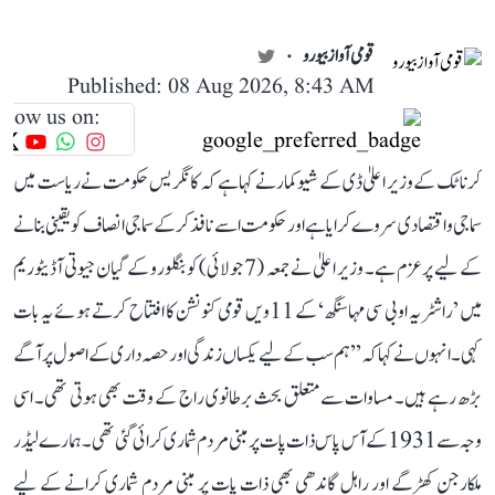
قومی آواز بیورو
Published: 08 Aug 2026, 8:43 AM
llow us on:
کرناٹک کے وزیر اعلیٰ ڈی کے شیوکمار نے کہا ہے کہ کانگریس حکومت نے ریاست میں
سماجی و اقتصادی سروے کرایا ہے اور حکومت اسے نافذ کر کے سماجی انصاف کو یقینی بنانے
کے لیے پرعزم ہے۔ وزیر اعلیٰ نے جمعہ (7 جولائی) کو بنگلورو کے گیان جیوتی آڈیٹوریم
میں ’راشٹریہ او بی سی مہاسنگھ‘ کے 11ویں قومی کنونشن کا افتتاح کرتے ہوئے یہ بات
کہی۔ انہوں نے کہا کہ ’’ہم سب کے لیے یکساں زندگی اور حصہ داری کے اصول پر آگے
بڑھ رہے ہیں۔ مساوات سے متعلق بحث برطانوی راج کے وقت بھی ہوتی تھی۔ اسی
وجہ سے 1931 کے آس پاس ذات پات پر مبنی مردم شماری کرائی گئی تھی۔ ہمارے لیڈر
ملکارجن کھڑگے اور راہل گاندھی بھی ذات پات پر مبنی مردم شماری کرانے کے لیے