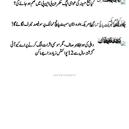
کیا شیخ حسینہ کی عوامی لیگ حکمران بی این پی میں ضم ہو جائے گی؟
کیا امریکہ ہندوستان سمیت پانچ ممالک پر سو فیصد ٹیرف لگائے گا!
دہلی کی ہوا بظاہر صاف، مگر موسمی اثرات الگ کرنے پر اے کیو آئی
گزشتہ سال سے 12 پوائنٹس زیادہ: اجے ماکن
ADVERTISEMENT