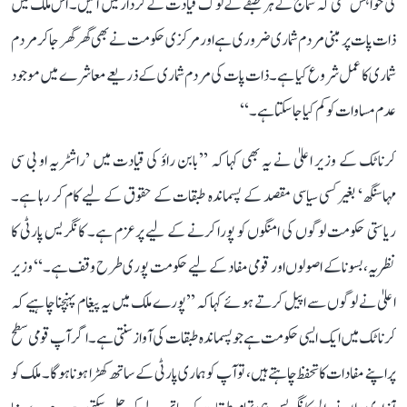
کی خواہش تھی کہ سماج کے ہر طبقے کے لوگ قیادت کے کردار میں آئیں۔ اس ملک میں
ذات پات پر مبنی مردم شماری ضروری ہے اور مرکزی حکومت نے بھی گھر گھر جا کر مردم
شماری کا عمل شروع کیا ہے۔ ذات پات کی مردم شماری کے ذریعے معاشرے میں موجود
عدم مساوات کو کم کیا جا سکتا ہے۔‘‘
کرناٹک کے وزیر اعلیٰ نے یہ بھی کہا کہ ’’بابن راؤ کی قیادت میں ’راشٹریہ او بی سی
مہاسنگھ‘ بغیر کسی سیاسی مقصد کے پسماندہ طبقات کے حقوق کے لیے کام کر رہا ہے۔
ریاستی حکومت لوگوں کی امنگوں کو پورا کرنے کے لیے پرعزم ہے۔ کانگریس پارٹی کا
نظریہ، بسونا کے اصولوں اور قومی مفاد کے لیے حکومت پوری طرح وقف ہے۔‘‘ وزیر
اعلیٰ نے لوگوں سے اپیل کرتے ہوئے کہا کہ ’’پورے ملک میں یہ پیغام پہنچنا چاہیے کہ
کرناٹک میں ایک ایسی حکومت ہے جو پسماندہ طبقات کی آواز سنتی ہے۔ اگر آپ قومی سطح
پر اپنے مفادات کا تحفظ چاہتے ہیں، تو آپ کو ہماری پارٹی کے ساتھ کھڑا ہونا ہوگا۔ ملک کو