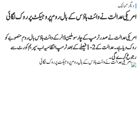
دیگر ممالک
امریکی عدالت نے وائٹ ہاؤس کے بال روم پروجیکٹ پر روک لگائی
امریکی عدالت نے صدر ٹرمپ کے چار سو ملین ڈالر کے وائٹ ہاؤس بال روم منصوبے کو
روک دیا ہے۔ عدالت کے 2-1 فیصلے کے بعد ٹرمپ انتظامیہ اب سپریم کورٹ سے
رجوع کرے گی۔