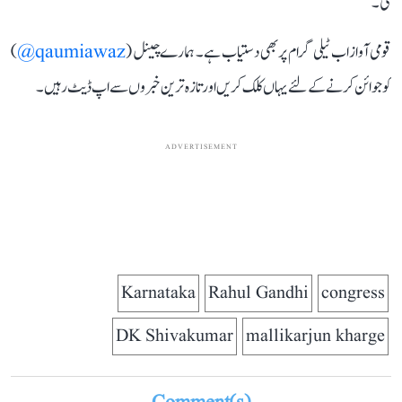
کی۔
قومی آواز اب ٹیلی گرام پر بھی دستیاب ہے۔ ہمارے چینل (
qaumiawaz@
)
کو جوائن کرنے کے لئے یہاں کلک کریں اور تازہ ترین خبروں سے اپ ڈیٹ رہیں۔
ADVERTISEMENT
Karnataka
Rahul Gandhi
congress
DK Shivakumar
mallikarjun kharge