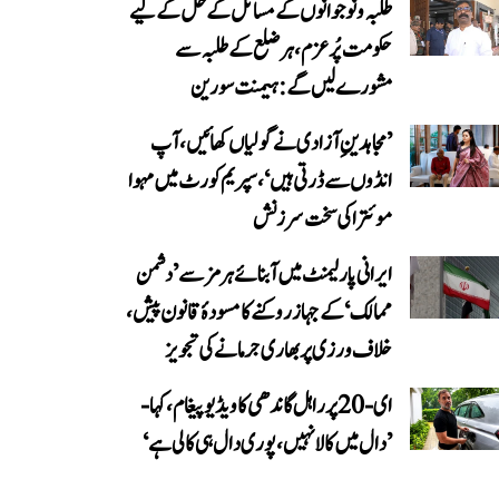
طلبہ و نوجوانوں کے مسائل کے حل کے لیے
حکومت پُرعزم، ہر ضلع کے طلبہ سے
مشورے لیں گے: ہیمنت سورین
’مجاہدینِ آزادی نے گولیاں کھائیں، آپ
انڈوں سے ڈرتی ہیں‘، سپریم کورٹ میں مہوا
موئترا کی سخت سرزنش
ایرانی پارلیمنٹ میں آبنائے ہرمز سے ’دشمن
ممالک‘ کے جہاز روکنے کا مسودۂ قانون پیش،
خلاف ورزی پر بھاری جرمانے کی تجویز
ای-20 پر راہل گاندھی کا ویڈیو پیغام، کہا-
’دال میں کالا نہیں، پوری دال ہی کالی ہے‘