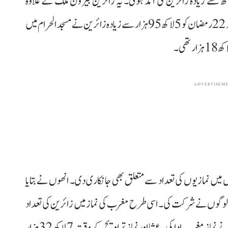
ن المبارک کی 23ویں شب مسجد الحرام میں 30 لاکھ سے زیادہ زائرین کی آمد ہوئی۔ یہ زائرین بیرون ملک کے علاوہ
اندرون ملک سے بھی مکہ مکرمہ پہنچے۔ انہوں نے مزید بتایا کہ 22 رمضان کو 5 لاکھ 95 ہزار سے زیادہ زائرین نے مسجد الحرام میں
ADVERTISEM
رک کی دیگر نمازوں میں نمازیوں کی تعداد سے متعلق بھی جانکاری دی۔ انھوں نے بتایا
ضان المبارک کو عصر کی نماز میں 5 لاکھ 47 ہزار لوگوں نے شرکت کی۔ اسی طرح مغرب کی نماز میں زائرین کی تعداد
بڑھ کر 7 لاکھ 10 ہزار ہو گئی، یعنی 7 لاکھ سے زائد زائرین نے نماز مغرب ادا کی۔ عشا اور نماز تراویح کے وقت 7 لاکھ 32 ہزار