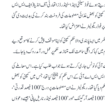
 دیتے ہوئے فوڈ سیفٹی اینڈ اسٹینڈرڈز اتھارٹی آف انڈیا (ایف ایس ایس
پنی کو بعض غذائی مصنوعات کی فروخت بند کرنے کی ہدایت دی گئی
میں ایسا پابندی والا حکم کمپنی کو اپنا موقف پیش کرنے کا موقع دیے
م میں کہا کہ اگلی سماعت تک متنازعہ حکم پر عمل درآمد روک دیا جائے۔
اے آئی کو نوٹس جاری کرتے ہوئے جواب طلب کیا ہے۔ اس معاملے کی
 نے ایف ایس ایس اے آئی کے اس حکم کو چیلنج کیا تھا، جس میں کمپنی کو بعض
مخصوص غذائی مصنوعات کی فروخت فوری طور پر روکنے کا حکم دیا گیا تھا۔ ریگولیٹر نے ان مصنوعات پر درج ’100 فیصد قدرتی‘،
’100 فیصد خالص‘، ’100 فیصد خالص ہونے کی ضمانت‘، ’100 فیصد آرگینک‘ اور ’100 فیصد ٹینڈر ناریل پانی‘ جیسے دعوؤں