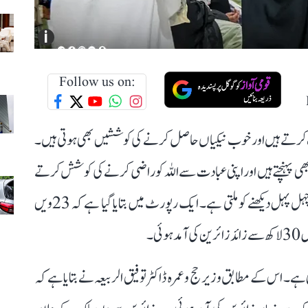
i
Follow us on:
ت کرتے ہیں اور خوب نیکیاں حاصل کرنے کی کوششیں بھی ہوتی ہیں۔
 بھی پہنچتے ہیں اور اپنی عبادت سے اللہ کو راضی کرنے کی کوشش کرتے
ہیں۔ خصوصاً شب قدر کے موقع پر مسجد الحرام میں خوب چہل پہل دیکھنے کو ملتی ہے۔ ایک رپورٹ میں بتایا گیا ہے کہ 23ویں
ی۔
 اس کے مطابق وزیر حج و عمرہ ڈاکٹر توفیق الربیعہ نے بتایا ہے کہ