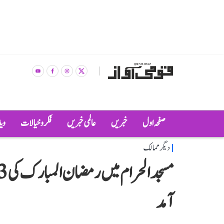
صفحہ اول
خبریں
عالمی خبریں
فکر و خیالات
وی
دیگر ممالک
آمد