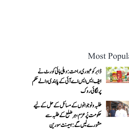
Most Popul
ڈابر کو عبوری راحت: دہلی ہائی کورٹ نے
ایف ایس ایس اے آئی کے پابندی والے حکم
پر لگائی روک
طلبہ و نوجوانوں کے مسائل کے حل کے لیے
حکومت پُرعزم، ہر ضلع کے طلبہ سے
مشورے لیں گے: ہیمنت سورین