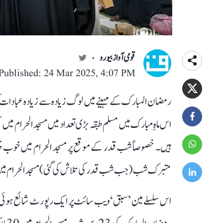
قومی آواز بیورو
Published: 24 Mar 2025, 4:07 PM
رمضان المبارک کے مہینے میں لوگ زیادہ سے زیادہ عبادا
اس ماہِ مبارک میں مسلم طبقہ بڑی تعداد میں مسجد الحرام میں
متبرک شب (جب شب قدر کی تلاش کی گئی) مسجد الحرام میں 30 لاکھ سے زائد زائرین کی آمد ہوئ
اس سلسلے مین ’سبق‘ ویب سائٹ پر ایک رپورٹ شائع ہوئی ہے۔