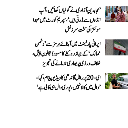
’مجاہدینِ آزادی نے گولیاں کھائیں، آپ
انڈوں سے ڈرتی ہیں‘، سپریم کورٹ میں مہوا
موئترا کی سخت سرزنش
ایرانی پارلیمنٹ میں آبنائے ہرمز سے ’دشمن
ممالک‘ کے جہاز روکنے کا مسودۂ قانون پیش،
خلاف ورزی پر بھاری جرمانے کی تجویز
ای-20 پر راہل گاندھی کا ویڈیو پیغام، کہا-
’دال میں کالا نہیں، پوری دال ہی کالی ہے‘