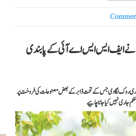
Comment
ٹ نے ایف ایس ایس اے آئی کے پابندی
بوری روک لگا دی جس کے تحت ڈابر کے بعض مصنوعات کی فروخت پر
 حکم جاری نہیں کیا جانا چاہیے