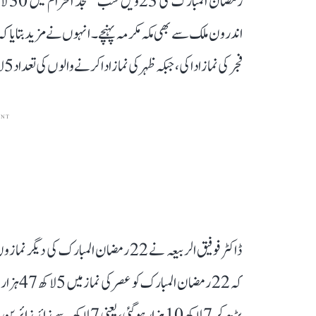
رمضا
فجر کی نماز ادا کی، جبکہ ظہر کی نماز ادا کرنے والوں کی تعداد 5 لاکھ 18 ہزار تھی۔
ENT
ڈاکٹر فوفیق الربیعہ نے 22 رمضان المبا
کہ 22 رم