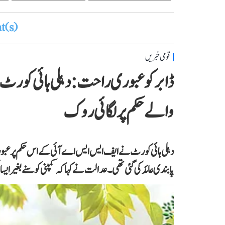
(s)
قومی خبریں
ڈابر کو عبوری راحت: دہلی ہائی کور
والے حکم پر لگائی روک
دہلی ہائی کورٹ نے ایف ایس ایس اے آئی کے اس حکم پر ع
پابندی عائد کی گئی تھی۔ عدالت نے کہا کہ کمپنی کو سنے بغیر ایسا