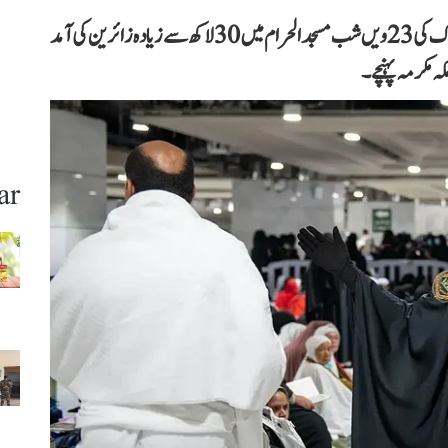
وزیر حج و عمرہ ڈاکٹر توفیق الربیعہ نے بتایا ہے کہ رمضان المبارک کی 23ویں شب مسجد الحرام میں 30 لاکھ سے زیادہ زائرین کی آمد
 مکرمہ پہنچے۔
ar