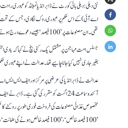
نئی دہلی: دہلی ہائی کورٹ نے ڈابر انڈیا لمیٹڈ کو عبوری راحت
اے آئی) کے اس حکم پر عبوری روک لگا دی، جس کے تحت کم
تھی۔ ان مصنوعات پر ’100 فیصد‘ جیسے دعوے درج ہونے پر فوڈ ریگولیٹر نے اعتراض کیا تھا۔
جسٹس امت مہاجن پر مشتمل یک رکنی بنچ نے کہا کہ بادی النظر 
بغیر جاری نہیں کیا جانا چاہیے تھا۔ عدالت نے اپنے عبوری حک
عدالت نے ڈابر انڈیا کی عرضی پر مرکز اور ایف ایس ایس 
آئندہ سماعت 24 اگست کو مقرر کی گئی ہے۔ ڈابر