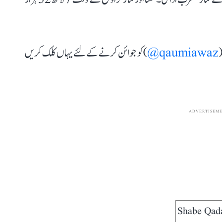
(
qaumiawaz@
) کو جوائن کرنے کے لئے یہاں کلک کریں
ADVERTISEM
Shabe Qad