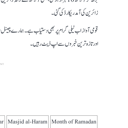
زائرین کی آمد ریکارڈ کی گئی۔
قومی آواز اب ٹیلی گرام پر بھی دستیاب ہے۔ ہمارے چینل 
اور تازہ ترین خبروں سے اپ ڈیٹ رہیں۔
ENT
ar
Masjid al-Haram
Month of Ramadan