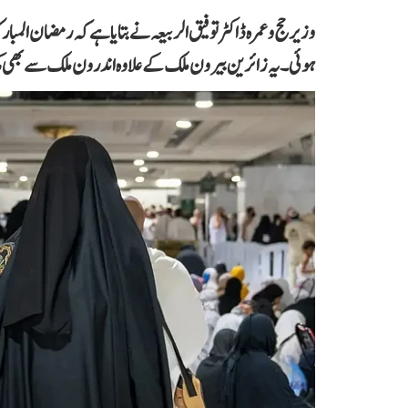
ہوئی۔ یہ زائرین بیرون ملک کے علاوہ اندرون ملک سے بھی مکہ