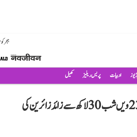
ہجر کو
ڈیوز
ادبیات
پریس ریلیز
کھیل
مسجد الحرام میں رمضان المبارک کی 23ویں شب 30 لاکھ سے زائد زائرین کی