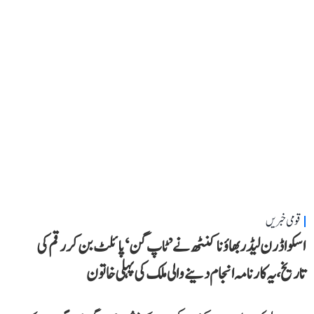
قومی خبریں
اسکواڈرن لیڈر بھاؤنا کنٹھ نے ’ٹاپ گن‘ پائلٹ بن کر رقم کی
تاریخ، یہ کارنامہ انجام دینے والی ملک کی پہلی خاتون