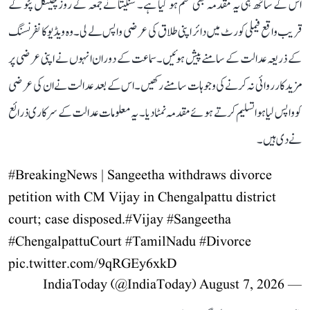
اس کے ساتھ ہی یہ مقدمہ بھی ختم ہو گیا ہے۔ سنگیتا نے جمعہ کے روز چینگل پٹو کے
قریب واقع فیملی کورٹ میں دائر اپنی طلاق کی عرضی واپس لے لی۔ وہ ویڈیو کانفرنسنگ
کے ذریعہ عدالت کے سامنے پیش ہوئیں۔ سماعت کے دوران انہوں نے اپنی عرضی پر
مزید کارروائی نہ کرنے کی وجوہات سامنے رکھیں۔ اس کے بعد عدالت نے ان کی عرضی
کو واپس لیا ہوا تسلیم کرتے ہوئے مقدمہ نمٹا دیا۔ یہ معلومات عدالت کے سرکاری ذرائع
نے دی ہیں۔
#BreakingNews
| Sangeetha withdraws divorce
petition with CM Vijay in Chengalpattu district
court; case disposed.
#Vijay
#Sangeetha
#ChengalpattuCourt
#TamilNadu
#Divorce
pic.twitter.com/9qRGEy6xkD
August 7, 2026
— IndiaToday (@IndiaToday)