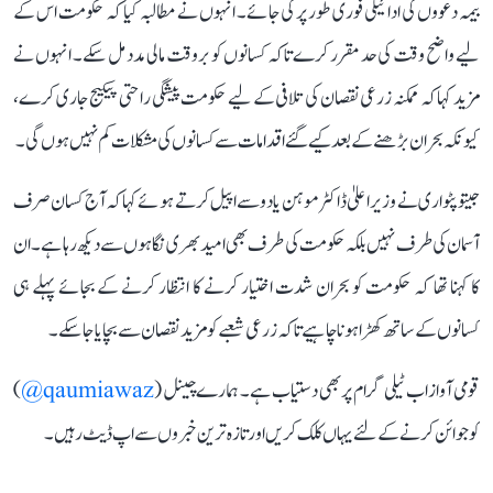
بیمہ دعووں کی ادائیگی فوری طور پر کی جائے۔ انہوں نے مطالبہ کیا کہ حکومت اس کے
لیے واضح وقت کی حد مقرر کرے تاکہ کسانوں کو بروقت مالی مدد مل سکے۔ انہوں نے
مزید کہا کہ ممکنہ زرعی نقصان کی تلافی کے لیے حکومت پیشگی راحتی پیکیج جاری کرے،
کیونکہ بحران بڑھنے کے بعد کیے گئے اقدامات سے کسانوں کی مشکلات کم نہیں ہوں گی۔
جیتو پٹواری نے وزیر اعلیٰ ڈاکٹر موہن یادو سے اپیل کرتے ہوئے کہا کہ آج کسان صرف
آسمان کی طرف نہیں بلکہ حکومت کی طرف بھی امید بھری نگاہوں سے دیکھ رہا ہے۔ ان
کا کہنا تھا کہ حکومت کو بحران شدت اختیار کرنے کا انتظار کرنے کے بجائے پہلے ہی
کسانوں کے ساتھ کھڑا ہونا چاہیے تاکہ زرعی شعبے کو مزید نقصان سے بچایا جا سکے۔
قومی آواز اب ٹیلی گرام پر بھی دستیاب ہے۔ ہمارے چینل (
qaumiawaz@
)
کو جوائن کرنے کے لئے یہاں کلک کریں اور تازہ ترین خبروں سے اپ ڈیٹ رہیں۔