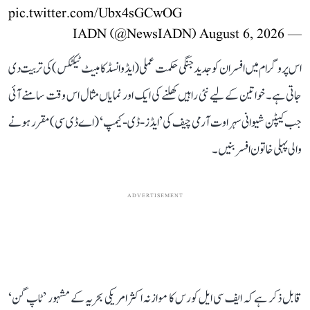
pic.twitter.com/Ubx4sGCwOG
August 6, 2026
— IADN (@NewsIADN)
اس پروگرام میں افسران کو جدید جنگی حکمت عملی (ایڈوانسڈ کامبیٹ ٹیکٹکس) کی تربیت دی
جاتی ہے۔ خواتین کے لیے نئی راہیں کھلنے کی ایک اور نمایاں مثال اس وقت سامنے آئی
جب کیپٹن شیوانی سہراوت آرمی چیف کی ’ایڈز-ڈی-کیمپ‘ (اے ڈی سی) مقرر ہونے
والی پہلی خاتون افسر بنیں۔
ADVERTISEMENT
قابل ذکر ہے کہ ایف سی ایل کورس کا موازنہ اکثر امریکی بحریہ کے مشہور ’ٹاپ گن‘