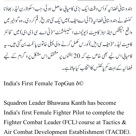
ہندوستانی فضائیہ کو اُس وقت ایک بڑی کامیابی حاصل ہوئی، جب اسکواڈرن لیڈر بھاؤنا
کنٹھ نے ہندوستانی فضائیہ (آئی اے ایف) میں ایک نئی تاریخ رقم کر دی۔ وہ گوالیر میں
واقع ’ٹیکٹکس اینڈ ایئر کامبیٹ ڈیولپمنٹ اسٹیبلشمنٹ‘ (ٹی اے سی ڈی ای) میں ’فائٹر
کامبیٹ لیڈر‘ (ایف سی ایل) کورس مکمل کرنے والی پہلی خاتون پائلٹ بن گئی ہیں۔ یہ
کامیابی اس لیے بھی خاص ہے کہ 20 ہفتوں پر مشتمل اس مشکل پروگرام کے لیے
فضائیہ کے بہت کم پائلٹس کا انتخاب کیا جاتا ہے۔
India's First Female TopGun ð©
Squadron Leader Bhawana Kanth has become
India's first Female Fighter Pilot to complete the
Fighter Combat Leader (FCL) course at Tactics &
Air Combat Development Establishment (TACDE).