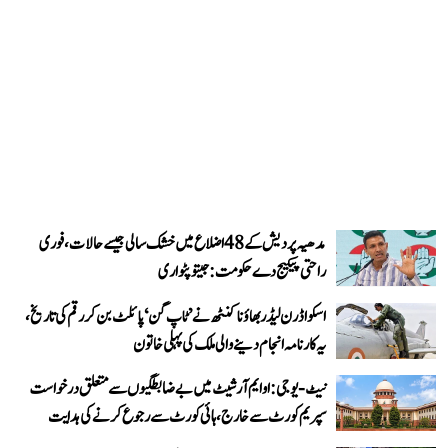
مدھیہ پردیش کے 48 اضلاع میں خشک سالی جیسے حالات، فوری
راحتی پیکیج دے حکومت: جیتو پٹواری
اسکواڈرن لیڈر بھاؤنا کنٹھ نے ’ٹاپ گن‘ پائلٹ بن کر رقم کی تاریخ،
یہ کارنامہ انجام دینے والی ملک کی پہلی خاتون
نیٹ-یو جی: او ایم آر شیٹ میں بے ضابطگیوں سے متعلق درخواست
سپریم کورٹ سے خارج، ہائی کورٹ سے رجوع کرنے کی ہدایت