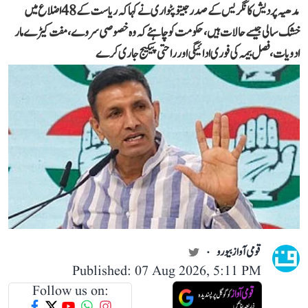
مدھیہ پردیش کانگریس کے صدر جیتو پٹواری نے کہا کہ ریاست کے 48 اضلاع میں
خشک سالی جیسے حالات ہیں، حکومت کو چاہئے کہ وہ خصوصی سروے، مفت کیڑے مار
ادویات، فصل بیمہ کی فوری ادائیگی اور راحتی پیکیج جاری کرے
قومی آواز بیورو
Published: 07 Aug 2026, 5:11 PM
Follow us on: