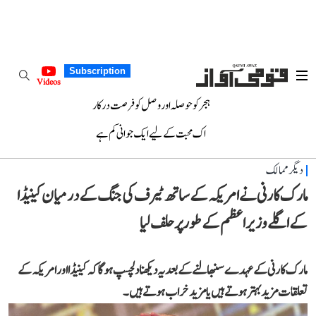
Subscription
Videos
ہجر کو حوصلہ اور وصل کو فرصت درکار
اک محبت کے لیے ایک جوانی کم ہے
دیگر ممالک
مارک کارنی نے امریکہ کے ساتھ ٹیرف کی جنگ کے درمیان کینیڈا
کے اگلے وزیر اعظم کے طور پر حلف لیا
مارک کارنی کے عہدے سنبھالنے کے بعد یہ دیکھنا دلچسپ ہوگا کہ کینیڈا اور امریکہ کے
تعلقات مزید بہتر ہوتے ہیں یا مزید خراب ہوتے ہیں۔