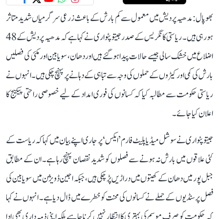
بھوپال: مدھیہ پردیش میں معمول سے کم بارش کے باعث زرعی سرگرمیاں شدید متاثر
ہو رہی ہیں۔ ریاستی کانگریس کے صدر جیتو پٹواری نے کہا ہے کہ مدھیہ پردیش کے 48
اضلاع میں خشک سالی جیسے حالات پیدا ہو گئے ہیں اور دھان، سویابین اور مکئی کی فصلیں
بارش کی کمی اور کیڑوں کے حملوں کی وجہ سے تباہی کے دہانے پر پہنچ چکی ہیں۔ انہوں نے
ریاستی حکومت سے مطالبہ کیا کہ کسانوں کی فوری امداد کے لیے خصوصی راحتی پیکیج کا
اعلان کیا جائے۔
جیتو پٹواری نے سوشل میڈیا پلیٹ فارم ’ایکس‘ پر جاری اپنے بیان میں کہا کہ ریاست کے
کئی علاقوں میں بارش نہ ہونے سے فصلوں کو شدید نقصان پہنچ رہا ہے۔ ان کے مطابق
جبل پور میں دھان کے کھیتوں میں دراڑیں پڑ چکی ہیں، جبکہ اجین ڈویژن میں سویابین کی
فصل پر سنڈیوں کے حملے نے کسانوں کی محنت کو خطرے میں ڈال دیا ہے۔ انہوں نے کہا
کہ حکومت کو صرف موسم کی بہتری کا انتظار نہیں کرنا چاہیے بلکہ اپنی ذمہ داری بھی ادا