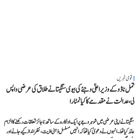
قومی خبریں
تمل ناڈو کے وزیر اعلیٰ وجئے کی بیوی سنگیتا نے طلاق کی عرضی واپس
لی، عدالت نے مقدمے کا کیا نمٹارا
سنگیتا نے اپنی عرضی میں شوہر وجے پر ایک اداکارہ کے ساتھ ناجائز تعلقات رکھنے کا الزام
عائد کیا تھا۔ انہوں نے دعویٰ کیا تھا کہ انہیں مسلسل ذہنی اذیت، نظر انداز کیے جانے اور