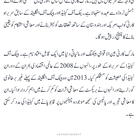
کی وجہ سے سرخیوں میں ہیں۔ مارک کارنی نے اس سال جنوری میں مستعفی ہونے والے
جسٹن ٹروڈو سے عہدہ سنبھالا ہے۔ ینک آف کینیڈا اور بینک آف انگلینڈ کے سابق سربراہ
کارنی کو اب امریکہ اور ہندوستان کے ساتھ تعلقات کو بہتر بنانے اور معاشی استحکام کو یقینی
بنانے کا چیلنج درپیش ہو گا۔
مارک کارنی بین الاقوامی بینکنگ اور مالیاتی دنیا میں ایک قابل اعتماد نام ہے۔ بینک آف
کینیڈا کے سربراہ کے طور پر، انہوں نے 2008 کے عالمی اقتصادی بحران کے دوران
کینیڈا کی معیشت کو مستحکم کیا۔ 2013 میں وہ بینک آف انگلینڈ کے پہلے غیر برطانوی
گورنر بنے اور انہوں نے بریکسٹ کے معاشی اثرات کو کم کرنے میں اہم کردار ادا کیا۔ ان
کا معاشی تجربہ اور پالیسی کی سمجھ موجودہ چیلنجوں پر قابو پانے میں کینیڈا کی مدد کر سکتی
ہے۔
ADVERTISEMENT