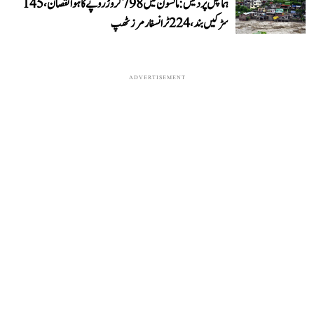
ہماچل پردیش: مانسون میں 798 کروڑ روپے کا ہوا نقصان، 145
سڑکیں بند، 224 ٹرانسفارمرز ٹھپ
ADVERTISEMENT