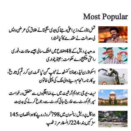
Most Popular
تمل ناڈو کے وزیر اعلیٰ وجئے کی بیوی سنگیتا نے طلاق کی عرضی واپس
لی، عدالت نے مقدمے کا کیا نمٹارا
مدھیہ پردیش کے 48 اضلاع میں خشک سالی جیسے حالات، فوری
راحتی پیکیج دے حکومت: جیتو پٹواری
اسکواڈرن لیڈر بھاؤنا کنٹھ نے ’ٹاپ گن‘ پائلٹ بن کر رقم کی تاریخ،
یہ کارنامہ انجام دینے والی ملک کی پہلی خاتون
نیٹ-یو جی: او ایم آر شیٹ میں بے ضابطگیوں سے متعلق درخواست
سپریم کورٹ سے خارج، ہائی کورٹ سے رجوع کرنے کی ہدایت
ہماچل پردیش: مانسون میں 798 کروڑ روپے کا ہوا نقصان، 145
سڑکیں بند، 224 ٹرانسفارمرز ٹھپ