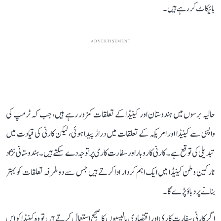
بائیکاٹ کر رہے ہیں۔
ADVERTISEMENT
حالیہ برسوں میں ہندوستان اور کینیڈا کے تعلقات کمزور رہے ہیں، جب کہ ٹرمپ کی
واپسی سے کینیڈا اور امریکہ کے تعلقات میں دراڑ پیدا ہوئی، لیکن کارنی کی قیادت میں
تبدیلی کی توقع ہے۔ کارنی کاروبار اور سفارت کاری پر توجہ دے سکتے ہیں۔ ہندوستانی نژاد
تارکین وطن کینیڈا میں ایک اہم کردار ادا کرتے ہیں جس سے دو طرفہ تعلقات کو بہتر
بنانے پر دباؤ پڑے گا۔
اگر کارنی سفارت کاری اور اقتصادی پالیسیوں کا صحیح استعمال کرتے ہیں تو وہ کینیڈا کو اس