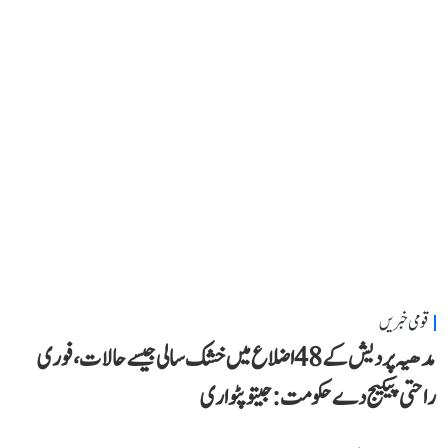
قومی خبریں
مدھیہ پردیش کے 48 اضلاع میں خشک سالی جیسے حالات، فوری
راحتی پیکیج دے حکومت: جیتو پٹواری