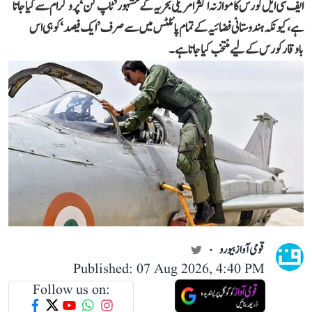
ایف سی ایل کورس کا موازنہ اکثر امریکی بحریہ کے مشہور ’ٹاپ گن‘ پروگرام سے کیا جاتا
ہے، کیونکہ ہندوستانی فضائیہ کے تمام پائلٹس میں سے صرف ’ایک فیصد‘ کو ہی اس
باوقار کورس کے لیے منتخب کیا جاتا ہے۔
قومی آواز بیورو
Published: 07 Aug 2026, 4:40 PM
Follow us on: