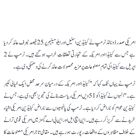
امریکی صدر ڈونالڈ ٹرمپ نے کینیڈین اسٹیل اور ایلومینیم پر 25 فیصد ٹیرف عائد کر دیا
ہے جس سے کینیڈا اور امریکہ کے تجارتی تعلقات خراب ہو گئے ہیں۔ ٹرمپ نے 2
اپریل سے کینیڈا کی تمام مصنوعات پر مزید محصولات عائد کرنے کی دھمکی دی ہے۔
ٹرمپ نے یہاں تک کہا کہ "کینیڈا اور امریکہ کے درمیان سرحد محض ایک خیالی لکیر
ہے۔" انہوں نے کینیڈا کو 51 ویں امریکی ریاست بنانے کی تجویز بھی دی ہے، جس نے
کینیڈین عوام کو ناراض کر دیا ہے۔ ٹرمپ کی پالیسیوں سے ناراض کینیڈین امریکی اشیاء
خریدنے سے گریز کر رہے ہیں۔ این ایچ ایل اور این بی اے گیمز میں امریکی قومی ترانے
کے خلاف مظاہروں کے واقعات رپورٹ ہو رہے ہیں۔ مقامی تاجر امریکی مصنوعات کا