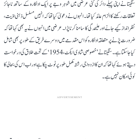
سنگیتا نے اپنی پہلے دائر کی گئی عرضی میں شوہر وجے پر ایک اداکارہ کے ساتھ ناجائز
تعلقات رکھنے کا الزام عائد کیا تھا۔ انہوں نے دعویٰ کیا تھا کہ انہیں مسلسل ذہنی اذیت،
نظر انداز کیے جانے اور علیحدگی کا سامنا کرنا پڑا۔ عرضی میں انہوں نے یہ بھی کہا تھا کہ
ضرورت پڑنے پر متعلقہ اداکارہ کو اس مقدمے میں دوسرے فریق کے طور پر بھی شامل
کیا جا سکتا ہے۔ سنگیتا نے ’خصوصی شادی ایکٹ، 1954‘ کے تحت طلاق کی درخواست
دیتے ہوئے کہا تھا کہ ان کا ازدواجی رشتہ مکمل طور پر ٹوٹ چکا ہے اور اب اس کی بحالی کا
کوئی امکان نہیں ہے۔
ADVERTISEMENT