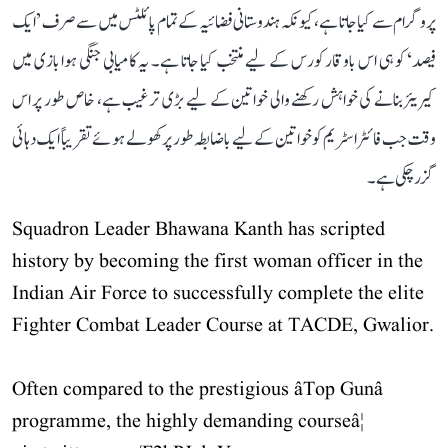
پروگرام سے کیا جاتا ہے، کیونکہ ہندوستانی فضائیہ کے تمام پائلٹس میں سے صرف ’ایک
فیصد‘ کو ہی اس باوقار کورس کے لیے منتخب کیا جاتا ہے۔ یہ کامیابی جنگی ہوا بازی میں
کیریئر بنانے کی خواہش رکھنے والی خواتین کے لیے بڑی ترغیب ہے، خاص طور پر اس
وقت جب فائٹر اسٹریم کو خواتین کے لیے باضابطہ طور پر کھولے ہوئے تقریباً ایک دہائی
گزر چکی ہے۔
Squadron Leader Bhawana Kanth has scripted
history by becoming the first woman officer in the
Indian Air Force to successfully complete the elite
Fighter Combat Leader Course at TACDE, Gwalior.
Often compared to the prestigious âTop Gunâ
programme, the highly demanding courseâ¦