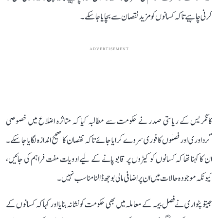
کرنی چاہیے تاکہ کسانوں کو مزید نقصان سے بچایا جا سکے۔
ADVERTISEMENT
کانگریس کے ریاستی صدر نے حکومت سے مطالبہ کیا کہ متاثرہ اضلاع میں خصوصی
گرداوری اور فصلوں کا فوری سروے کرایا جائے تاکہ نقصان کا صحیح اندازہ لگایا جا سکے۔
ان کا کہنا تھا کہ کسانوں کو کیڑوں پر قابو پانے کے لیے ادویات مفت فراہم کی جائیں،
کیونکہ موجودہ حالات میں ان پر اضافی مالی بوجھ ڈالنا مناسب نہیں۔
جیتو پٹواری نے فصل بیمہ کے معاملہ میں بھی حکومت کو نشانہ بنایا اور کہا کہ کسانوں کے