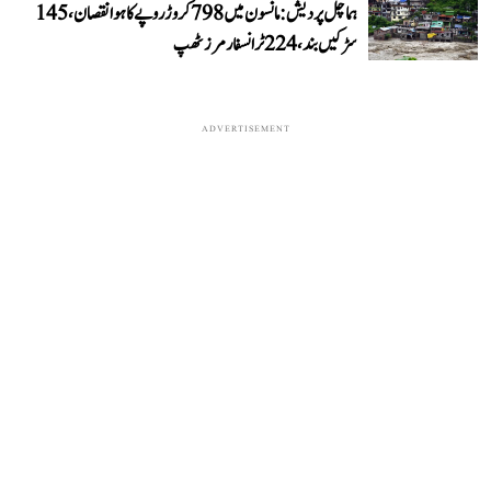
ہماچل پردیش: مانسون میں 798 کروڑ روپے کا ہوا نقصان، 145
سڑکیں بند، 224 ٹرانسفارمرز ٹھپ
ADVERTISEMENT