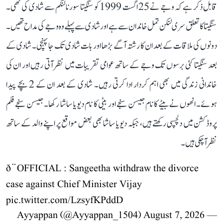
قابل ذکر ہے کہ وجے نے 25 اگست 1999 کو سنگیتا سورنالنگم سے شادی کی تھی۔
سنگیتا کا تعلق سری لنکن تمل خاندان سے ہے اور شادی سے پہلے وہ وجے کی مداح تھیں۔
دونوں کی ملاقات کے بعد ان کا رشتہ آگے بڑھا اور بات شادی تک جا پہنچی۔ شادی کے
بعد سنگیتا کئی برسوں تک وجے کے ساتھ عوامی تقریبات میں نظر آتی رہیں اور ان کی
خاندانی زندگی میں بھی اہم کردار ادا کرتی رہیں۔ شادی کے بعد ان کے 2 بچے پیدا
ہوئے۔ انھوں نے بیٹے کا نام جیسن سنجے اور بیٹی کا نام دیویا ساشا رکھا۔ جیسن سنجے فلم
پروڈکشن میں دلچسپی رکھتے ہیں، جبکہ دیویا ساشا بھی بعض مواقع پر اپنے والد کے ساتھ
نظر آ چکی ہیں۔
ð¨OFFICIAL : Sangeetha withdraw the divorce
case against Chief Minister Vijay
pic.twitter.com/LzsyfKPddD
August 7, 2026
— Ayyappan (@Ayyappan_1504)