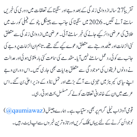
تقریباً 27 سالہ ازدواجی زندگی کے بعد وجے اور سنگیتا کے تعلقات میں دوری کی خبریں
سامنے آنے لگیں۔ 2026 میں سنگیتا کی جانب سے چینگل پٹو کے فیملی کورٹ میں
طلاق کی عرضی دائر کیے جانے کی خبر سامنے آئی۔ عرضی میں ازدواجی زندگی سے متعلق
کئی الزامات اور علیحدہ رہنے سے متعلق دعوے کیے گئے تھے۔ تاہم ان الزامات پر وجے کی
جانب سے کوئی ردعمل سامنے نہیں آیا۔ مقدمے کی سماعت کئی بار ملتوی ہوئی اور عدالت
نے دونوں فریقوں کی موجودگی سے متعلق ہدایات بھی جاری کیں۔ اس دوران وجے
اپنے سیاسی کیریئر میں تیزی سے آگے بڑھے اور تمل ناڈو کے وزیر اعلیٰ بن گئے۔ اس
عرصے میں ان کے خاندانی تعلقات کو لے کر مسلسل بحث ہوتی رہی۔
قومی آواز اب ٹیلی گرام پر بھی دستیاب ہے۔ ہمارے چینل (
qaumiawaz@
)
کو جوائن کرنے کے لئے یہاں کلک کریں اور تازہ ترین خبروں سے اپ ڈیٹ رہیں۔