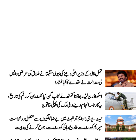
تمل ناڈو کے وزیر اعلیٰ وجئے کی بیوی سنگیتا نے طلاق کی عرضی واپس
لی، عدالت نے مقدمے کا کیا نمٹارا
اسکواڈرن لیڈر بھاؤنا کنٹھ نے ’ٹاپ گن‘ پائلٹ بن کر رقم کی تاریخ،
یہ کارنامہ انجام دینے والی ملک کی پہلی خاتون
نیٹ-یو جی: او ایم آر شیٹ میں بے ضابطگیوں سے متعلق درخواست
سپریم کورٹ سے خارج، ہائی کورٹ سے رجوع کرنے کی ہدایت