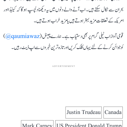
بحران سے نکال سکتے ہیں۔ اب آنے والے دنوں میں یہ دیکھنا دلچسپ ہوگا کہ کینیڈا اور
امریکہ کے تعلقات مزید بہتر ہوتے ہیں یا مزید خراب ہوتے ہیں۔
قومی آواز اب ٹیلی گرام پر بھی دستیاب ہے۔ ہمارے چینل (
qaumiawaz@
)
کو جوائن کرنے کے لئے یہاں کلک کریں اور تازہ ترین خبروں سے اپ ڈیٹ رہیں۔
ADVERTISEMENT
Justin Trudeau
Canada
Mark Carney
US President Donald Trump