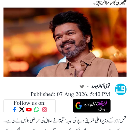
علیحدگی کا سامنا کرنا پڑا۔
قومی آواز بیورو
Published: 07 Aug 2026, 5:40 PM
Follow us on:
تمل ناڈو کے وزیر اعلیٰ تھلاپتی وجے کی اہلیہ سنگیتا نے طلاق کی عرضی واپس لے لی ہے۔