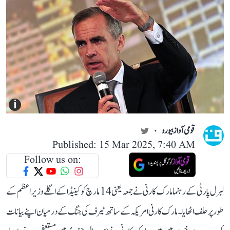
i
قومی آواز بیورو
Published: 15 Mar 2025, 7:40 AM
Follow us on:
لبرل پارٹی کے رہنما مارک کارنی نے جمعہ یعنی 14 مارچ کو کینیڈا کے اگلے وزیر اعظم کے
طور پر حلف اٹھایا۔ مارک کارنی امریکہ کے ساتھ ٹیرف کی جنگ کے درمیان اپنے بیانات