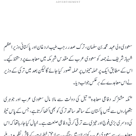
ADVERTISEMENT
سعودی ولی عہد محمد بن سلمان، ترک صدر رجب طیب اردغان اور پاکستانی وزیر اعظم
شہباز شریف نے جمعہ کو سعودی عرب کے مقدس شہر مکہ میں معاہدے پر دستخط کیے۔
اس کے مطابق ایک پر حملہ تینوں پر حملہ تصور کیا جائے گا لیکن بعد میں ترکی کے وزیر
نےاس معاہدے کے برعکس جواب دیا۔
"مکہ مشترکہ دفاعی معاہدہ" تیل کی دولت سے مالا مال سعودی عرب اور جوہری
ہتھیاروں سے لیس پاکستان کے ساتھ ساتھ ترکی کو بھی اکٹھا کرتا ہے، جس کے پاس نیٹو
کی دوسری بڑی فوج اور تیزی سے ترقی کرتی دفاعی صنعت ہے۔ خیال کیا جا رہا تھا کہ اس
معاہدے سے سعودی عرب کو ایران میں جنگ سے لاحق خطرات کے پیش نظر مدد ملے