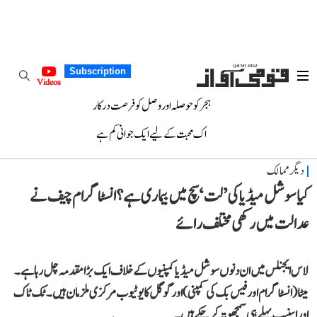
Subscription
Videos
ہجر کو حوصلہ اور وصل کو فرصت درکار
اک محبت کے لیے ایک جوانی کم ہے
دیگر ممالک
کیا سوشل میڈیا کی ’لت‘ سچ میں بیماری ہے؟ انسٹاگرام چیف نے
عدالت میں رکھی مختلف رائے
لاس ایجنلس میں ان دنوں سوشل میڈیا کمپنیوں کے خلاف ایک بڑا مقدمہ چل رہا ہے۔
میٹا (انسٹاگرام اور فیس بک کی کمپنی) اور گوگل کا یوٹیوب مرکزی ملزمان ہیں۔ ٹک ٹاک
اور اسنیپ پہلے ہی سمجھوتہ کر چکے ہیں۔