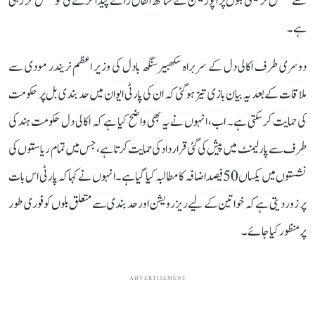
سے متعلق ترمیمی بلوں پر اپوزیشن کے ساتھ اتفاق رائے پیدا کرنے کی کوشش کر رہی
ہے۔
دوسری طرف اکالی دل کے سربراہ سکھبیر سنگھ بادل کی وزیر اعظم نریندر مودی سے
ملاقات کے بعد یہ بیان بازی تیز ہوگئی کہ ان کی پارٹی ایوان میں حد بندی بل پر حکومت
کی حمایت کر سکتی ہے۔ اب، انہوں نے یہ بھی واضح کیا ہے کہ اکالی دل حکومت ہند کی
طرف سے پارلیمنٹ میں پیش کی گئی قرارداد کی حمایت کرتا ہے، جس میں تمام ریاستوں کی
نشستوں میں یکساں 50 فیصد اضافہ کا مطالبہ کیا گیا ہے۔ انہوں نے کہا کہ پارٹی اس بات
پر زور دیتی ہے کہ خواتین کے لیے ریزرویشن اور حد بندی سے متعلق بلوں کو فوری طور
پر منظور کیا جائے۔
ADVERTISEMENT