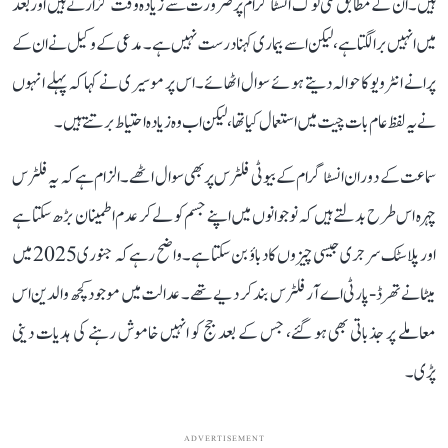
ہیں۔ ان کے مطابق کئی لوگ انسٹاگرام پر ضرورت سے زیادہ وقت گزارتے ہیں اور بعد
میں انہیں برا لگتا ہے، لیکن اسے بیماری کہنا درست نہیں ہے۔ مدعی کے وکیل نے ان کے
پرانے انٹرویو کا حوالہ دیتے ہوئے سوال اٹھائے۔ اس پر موسیری نے کہا کہ پہلے انہوں
نے یہ لفظ عام بات چیت میں استعمال کیا تھا، لیکن اب وہ زیادہ احتیاط برتتے ہیں۔
سماعت کے دوران انسٹاگرام کے بیوٹی فلٹرس پر بھی سوال اٹھے۔ الزام ہے کہ یہ فلٹرس
چہرہ اس طرح بدلتے ہیں کہ نوجوانوں میں اپنے جسم کو لے کر عدم اطمینان بڑھ سکتا ہے
اور پلاسٹک سرجری جیسی چیزوں کا دباؤ بن سکتا ہے۔ واضح رہے کہ جنوری 2025 میں
میٹا نے تھرڈ-پارٹی اے آر فلٹرس بند کر دیے تھے۔ عدالت میں موجود کچھ والدین اس
معاملے پر جذباتی بھی ہو گئے، جس کے بعد جج کو انہیں خاموش رہنے کی ہدیات دینی
پڑی۔
ADVERTISEMENT