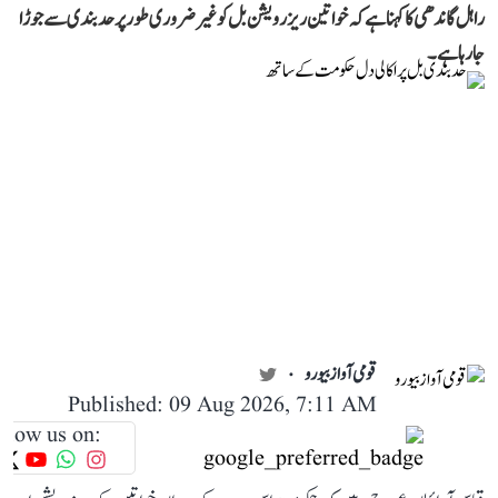
راہل گاندھی کا کہنا ہے کہ خواتین ریزرویشن بل کو غیر ضروری طور پر حد بندی سے جوڑا
جا رہا ہے۔
قومی آواز بیورو
Published: 09 Aug 2026, 7:11 AM
llow us on: