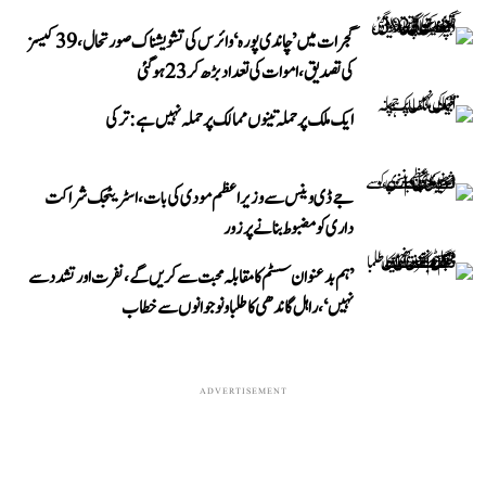
گجرات میں ’چاندی پورہ‘ وائرس کی تشویشناک صورتحال، 39 کیسز
کی تصدیق، اموات کی تعداد بڑھ کر 23 ہوگئی
ایک ملک پر حملہ تینوں ممالک پر حملہ نہیں ہے: ترکی
جے ڈی وینس سے وزیر اعظم مودی کی بات، اسٹریٹجک شراکت
داری کو مضبوط بنانے پر زور
’ہم بدعنوان سسٹم کا مقابلہ محبت سے کریں گے، نفرت اور تشدد سے
نہیں‘، راہل گاندھی کا طلبا و نوجوانوں سے خطاب
ADVERTISEMENT