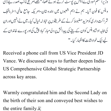
وزیر اعظم مودی نے ایکس پر پوسٹ کرتے ہوئے لکھا، "مجھے امریکی نائب صدر جے ڈی
وینس کا فون آیا۔ ہم نے اہم شعبوں میں ہندوستان-امریکہ جامع عالمی اسٹریٹجک
شراکت داری کو مزید مضبوط کرنے کے طریقوں پر تبادلہ خیال کیا۔ میں نے انہیں اور ان
کی اہلیہ اوشا وینس کو ان کے بیٹے کی پیدائش پر دلی مبارکباد پیش کی اور پورے خاندان کے
لیے نیک خواہشات کا اظہار کیا۔"
Received a phone call from US Vice President JD
Vance. We discussed ways to further deepen India-
US Comprehensive Global Strategic Partnership
across key areas.
Warmly congratulated him and the Second Lady on
the birth of their son and conveyed best wishes to
the entire family.â¦