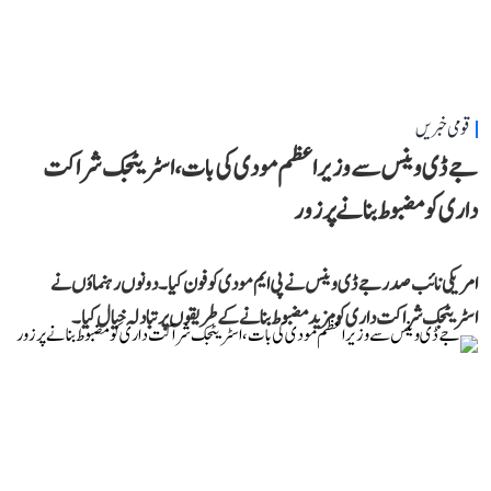
قومی خبریں
جے ڈی وینس سے وزیر اعظم مودی کی بات، اسٹریٹجک شراکت
داری کو مضبوط بنانے پر زور
امریکی نائب صدر جے ڈی وینس نے پی ایم مودی کو فون کیا۔ دونوں رہنماؤں نے
اسٹریٹجک شراکت داری کو مزید مضبوط بنانے کے طریقوں پر تبادلہ خیال کیا۔