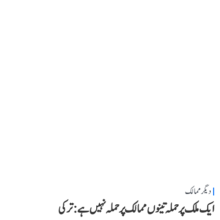
دیگر ممالک
ایک ملک پر حملہ تینوں ممالک پر حملہ نہیں ہے: ترکی