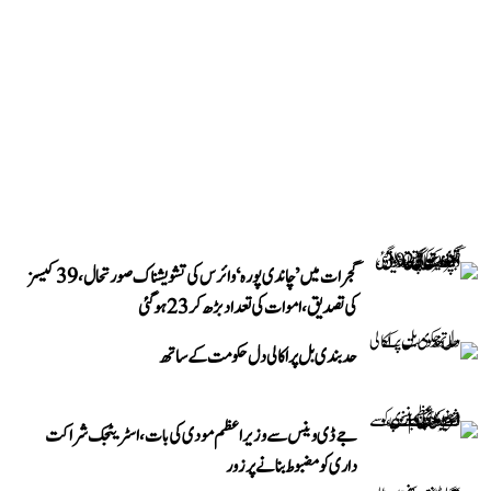
گجرات میں ’چاندی پورہ‘ وائرس کی تشویشناک صورتحال، 39 کیسز
کی تصدیق، اموات کی تعداد بڑھ کر 23 ہوگئی
حد بندی بل پر اکالی دل حکومت کے ساتھ
جے ڈی وینس سے وزیر اعظم مودی کی بات، اسٹریٹجک شراکت
داری کو مضبوط بنانے پر زور