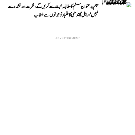
’ہم بدعنوان سسٹم کا مقابلہ محبت سے کریں گے، نفرت اور تشدد سے
نہیں‘، راہل گاندھی کا طلبا و نوجوانوں سے خطاب
ADVERTISEMENT