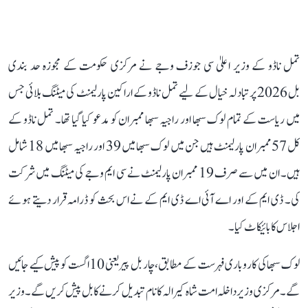
تمل ناڈو کے وزیر اعلیٰ سی جوزف وجے نے مرکزی حکومت کے مجوزہ حد بندی
بل 2026 پر تبادلہ خیال کے لیے تمل ناڈو کے اراکین پارلیمنٹ کی میٹنگ بلائی جس
میں ریاست کے تمام لوک سبھا اور راجیہ سبھا ممبران کو مدعو کیا گیا تھا۔ تمل ناڈو کے
کل 57 ممبران پارلیمنٹ ہیں جن میں لوک سبھا میں 39 اور راجیہ سبھا میں 18 شامل
ہیں۔ ان میں سے صرف 19 ممبران پارلیمنٹ نے سی ایم وجے کی میٹنگ میں شرکت
کی۔ ڈی ایم کے اور اے آئی اے ڈی ایم کے نے اس بحث کو ڈرامہ قرار دیتے ہوئے
اجلاس کا بائیکاٹ کیا۔
لوک سبھا کی کاروباری فہرست کے مطابق، چار بل پیر یعنی 10 اگست کو پیش کیے جائیں
گے۔ مرکزی وزیر داخلہ امت شاہ کیرالہ کا نام تبدیل کرنے کا بل پیش کریں گے۔ وزیر