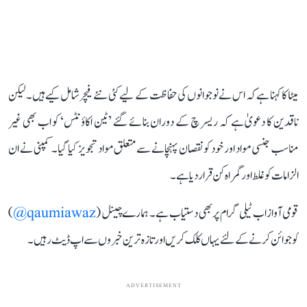
میٹا کا کہنا ہے کہ اس نے نوجوانوں کی حفاظت کے لیے کئی نئے فیچر شامل کیے ہیں۔ لیکن
ناقدین کا دعویٰ ہے کہ ریسرچ کے دوران بنائے گئے ’ٹین اکاؤنٹس‘ کو اب بھی غیر
مناسب جنسی مواد اور خود کو نقصان پہنچانے سے متعلق مواد تجویز کیا گیا۔ کمپنی نے ان
الزامات کو غلط اور گمراہ کن قرار دیا ہے۔
قومی آواز اب ٹیلی گرام پر بھی دستیاب ہے۔ ہمارے چینل (
qaumiawaz@
)
کو جوائن کرنے کے لئے یہاں کلک کریں اور تازہ ترین خبروں سے اپ ڈیٹ رہیں۔
ADVERTISEMENT