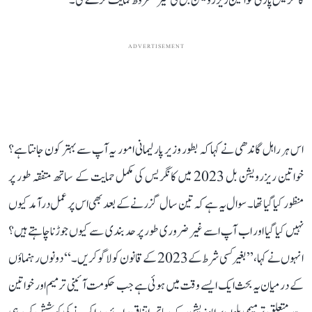
کانگریس پارٹی خواتین ریزرویشن بل کی غیر مشروط حمایت کرے گی۔"
ADVERTISEMENT
اس ہر راہل گاندھی نے کہا کہ بطور وزیر پارلیمانی امور یہ آپ سے بہتر کون جانتا ہے؟
خواتین ریزرویشن بل 2023 میں کانگریس کی مکمل حمایت کے ساتھ متفقہ طور پر
منظور کیا گیا تھا۔ سوال یہ ہے کہ تین سال گزرنے کے بعد بھی اس پر عمل درآمد کیوں
نہیں کیا گیا اور اب آپ اسے غیر ضروری طور پر حد بندی سے کیوں جوڑنا چاہتے ہیں؟
انہوں نے کہا، ’’بغیر کسی شرط کے 2023 کے قانون کو لاگو کریں۔‘‘ دونوں رہنماؤں
کے درمیان یہ بحث ایک ایسے وقت میں ہوئی ہے جب حکومت آئینی ترمیم اور خواتین