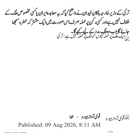
ترکی کے وزیر خارجہ ہاکان فیدان نے واضح کیا کہ یہ معاہدہ ایران یا کسی مخصوص ملک کے
خلاف نہیں ہے اور کسی رکن پر حملہ صرف اس صورت میں ایک مشترکہ خطرہ سمجھا
جائے گا جب وہ ملک مدد کے لیے کہے گا۔
قومی آواز بیورو
Published: 09 Aug 2026, 8:11 AM