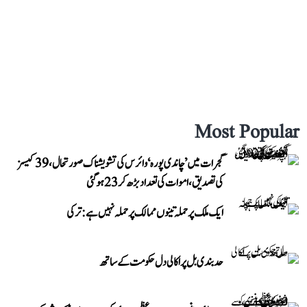
Most Popular
گجرات میں ’چاندی پورہ‘ وائرس کی تشویشناک صورتحال، 39 کیسز
کی تصدیق، اموات کی تعداد بڑھ کر 23 ہوگئی
ایک ملک پر حملہ تینوں ممالک پر حملہ نہیں ہے: ترکی
حد بندی بل پر اکالی دل حکومت کے ساتھ