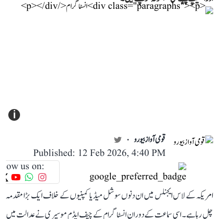
i
قومی آواز بیورو
Published: 12 Feb 2026, 4:40 PM
llow us on:
امریکہ کے لاس ایجنلس میں ان دنوں سوشل میڈیا کمپنیوں کے خلاف ایک بڑا مقدمہ
چل رہا ہے۔ اسی سماعت کے دوران انسٹاگرام کے چیف ایڈم موسیری نے عدالت میں