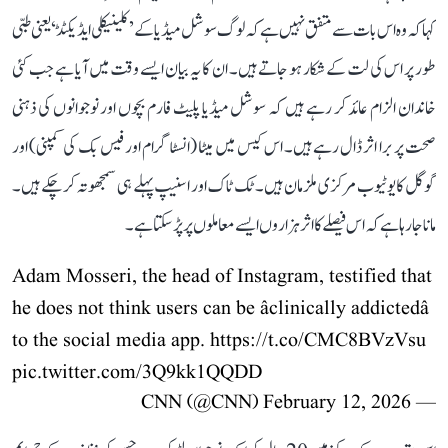
کہا کہ وہ اس بات سے متفق نہیں ہے کہ لوگ سوشل میڈیا کے ’کلینیکلی ایڈیکٹڈ‘ یعنی طبی
طور پر اس کی لت کے شکار ہو جاتے ہیں۔ ان کا یہ بیان ایسے وقت میں آیا ہے جب کئی
خاندان الزام عائد کر رہے ہیں کہ سوشل میڈیا پلیٹ فارم بچوں اور نوجوانوں کی ذہنی
صحت پر برا اثر ڈال رہے ہیں۔ اس کیس میں میٹا (انسٹاگرام اور فیس بک کی کمپنی) اور
گوگل کا یوٹیوب مرکزی ملزمان ہیں۔ ٹک ٹاک اور اسنیپ پہلے ہی سمجھوتہ کر چکے ہیں۔
مانا جا رہا ہے کہ اس فیصلے کا اثر ہزاروں ایسے معاملوں پر پڑ سکتا ہے۔
Adam Mosseri, the head of Instagram, testified that
he does not think users can be âclinically addictedâ
to the social media app.
https://t.co/CMC8BVzVsu
pic.twitter.com/3Q9kk1QQDD
February 12, 2026
— CNN (@CNN)