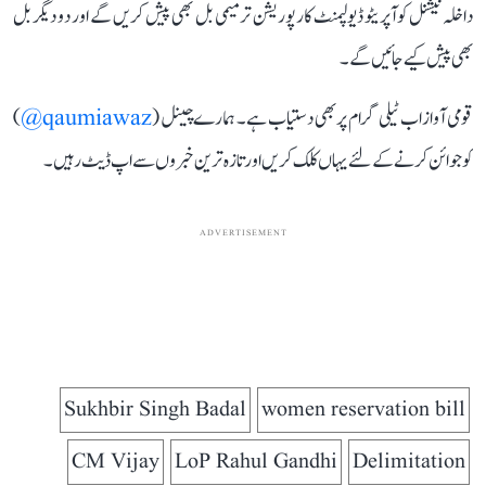
داخلہ نیشنل کوآپریٹو ڈیولپمنٹ کارپوریشن ترمیمی بل بھی پیش کریں گے اور دو دیگر بل
بھی پیش کیے جائیں گے۔
قومی آواز اب ٹیلی گرام پر بھی دستیاب ہے۔ ہمارے چینل (
qaumiawaz@
)
کو جوائن کرنے کے لئے یہاں کلک کریں اور تازہ ترین خبروں سے اپ ڈیٹ رہیں۔
ADVERTISEMENT
Sukhbir Singh Badal
women reservation bill
CM Vijay
LoP Rahul Gandhi
Delimitation