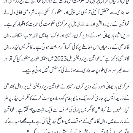
قیاس آرائیاں عروج پر ہیں کہ حکومت اس مدت کے دوران خواتین کے ریزرویشن اور
حد بندی سے متعلق آئینی ترمیمی بل پیش اور منظور کر سکتی ہے۔ شرومنی اکالی دل نے
خواتین کے ریزرویشن اور حد بندی بل پر مرکزی حکومت کی حمایت کا اظہار کیا ہے۔
دریں اثنا، پارلیمانی امور کے وزیر کرن رجیجو اور لوک سبھا میں قائد حزب اختلاف راہل
گاندھی کے درمیان اس معاملے پرکافی گرما گرم بحث ہوئی ہے۔ کانگریس لیڈر راہل
گاندھی کا کہنا ہے کہ خواتین ریزرویشن بل 2023 میں متفقہ طور پر منظور کیا گیا تھا اور
اسے غیر ضروری طور پر حد بندی سے جوڑنے کی کوشش نہیں ہونی چاہیے۔
مرکزی پارلیمانی امور کے وزیر کرن رجیجو نے خواتین ریزرویشن بل پر راہل گاندھی
کے ذریعہ ایکس پر جاری کردہ ایک ویڈیو پیغام کو دوبارہ پوسٹ کرکے کانگریس لیڈر پر طنز
کیا۔ انہوں نے کہا، "یہ کانگریس پارٹی کی طرف سے ایک مثبت پیغام لگتا ہے۔ خواتین
کے بارے میں راہل گاندھی کے موقف میں واضح تبدیلی آئی ہے۔ اب مجھے امید ہے کہ