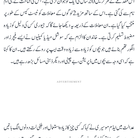
اس مقدمے کے مرکز میں 20 سال کی ایک نوجوان لڑکی ہے، جس کی شناخت کے جی ایم
نام سے کی گئی ہے۔ اس کے ساتھ مزید 2 لوگوں کے معاملات کو ٹیسٹ کیس کے طور پر
منتخب کیا گیا ہے۔ ان معاملات کے ذریعہ یہ دیکھا جائے گا کہ جیوری کس کی دلیل کو زیادہ
مضبوط تسلیم کرتی ہے۔ خاندان کا الزام ہے کہ سوشل میڈیا کمپنیوں نے ایسے فیچرز اور
الگورتھم بنائے ہیں جو بچوں کو زیادہ سے زیادہ وقت ایپ پر روکے رکھتے ہیں۔ ان کا کہنا
ہے کہ اسی وجہ سے بچوں میں ڈپریشن، بے چینی اور دیگر ذہنی مسائل بڑھ رہے ہیں۔
ADVERTISEMENT
عدالت میں ایڈم موسیری نے کہا کہ کسی چیز کا زیادہ استعمال اور طبی لت دونوں الگ باتیں