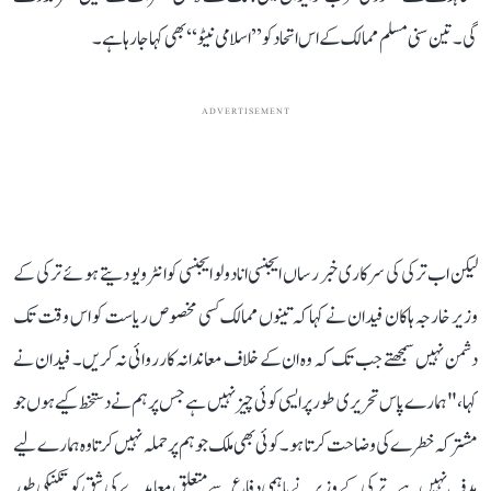
گی۔ تین سنی مسلم ممالک کے اس اتحاد کو ’’اسلامی نیٹو‘‘ بھی کہا جا رہا ہے۔
ADVERTISEMENT
لیکن اب ترکی کی سرکاری خبر رساں ایجنسی انادولو ایجنسی کو انٹرویو دیتے ہوئے ترکی کے
وزیر خارجہ ہاکان فیدان نے کہا کہ تینوں ممالک کسی مخصوص ریاست کو اس وقت تک
دشمن نہیں سمجھتے جب تک کہ وہ ان کے خلاف معاندانہ کارروائی نہ کریں۔ فیدان نے
کہا، "ہمارے پاس تحریری طور پر ایسی کوئی چیز نہیں ہے جس پر ہم نے دستخط کیے ہوں جو
مشترکہ خطرے کی وضاحت کرتا ہو۔ کوئی بھی ملک جو ہم پر حملہ نہیں کرتا وہ ہمارے لیے
ہدف نہیں ہے۔ ترکی کے وزیر نے باہمی دفاع سے متعلق معاہدے کی شق کو تکنیکی طور