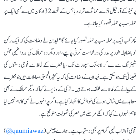
پر نیٹو کے آرٹیکل 5 سے مماثلت قرار دیا جس کے تحت 32 ارکان میں سے کسی ایک پر
حملہ سب پر حملہ تصور کیا جاتا ہے۔
پھر کب ایک پر حملہ سب پر حملہ تصور کیا جائے گا؟ فیدان نے وضاحت کی کہ ایک رکن
کو باضابطہ طور پر مدد کی درخواست کرنی چاہیے، اور دیگر دو ممالک کی مدد انٹیلی جنس
شیئرنگ سے لے کر لاجسٹک سپورٹ تک، یا خطرے کے لحاظ سے فوجی دستوں کی
تعیناتی تک ہوسکتی ہے۔ فیدان نے وضاحت کی کہ یہ کثیر الجہتی معاملات ہیں جو خطرے
کے پیمانے کے لحاظ سے مختلف ہوتے ہیں۔ ترکی کے وزیر نے کہا کہ دیگر ممالک نے بھی
معاہدے میں شامل ہونے کی خواہش کا اظہار کیا ہے۔ اگرچہ انہوں نے کسی کا نام نہیں لیا
تاہم انہوں نے کہا کہ اگلے مرحلے میں مصر کی شمولیت متوقع ہے۔
قومی آواز اب ٹیلی گرام پر بھی دستیاب ہے۔ ہمارے چینل (
qaumiawaz@
)