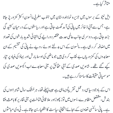
متاثر کیا ہے۔
ایل نینو کے برسوں میں جزیرہ نما ہندوستان میں جنوب مغربی مانسون اکثر کمزور پڑ جاتا
ہے، جس سے آبی ذخائر میں پانی کی آمد گھٹ جاتی ہے اور ریاستوں کے درمیان کشیدگی
بڑھ جاتی ہے۔ دوسری جانب عالمی حدت مختصر دورانیے کی انتہائی شدید بارشوں کی تعداد
میں اضافہ کر رہی ہے۔ مانسون کے اس بدلتے ہوئے رویے نے پانی کی تقسیم کے ان
معاہدوں کی کمزوریاں بے نقاب کر دی ہیں جو ماضی کی اوسط بارش اور بہاؤ کی بنیاد پر تیار
کیے گئے تھے۔ بیسویں صدی کے آبی حقائق پر مبنی معاہدے اب اکیسویں صدی کی
موسمیاتی حقیقت کا سامنا کر رہے ہیں۔
اس کے باوجود سیاسی ردعمل تقریباً ویسا ہی ہے جیسا پہلے تھا۔ ہر خشک سال شاہراہوں کی
بندش، مشتعل مظاہرے، بسوں میں توڑ پھوڑ اور علاقائی شناخت پر مبنی تقاریر کا باعث بنتا
ہے۔ پانی سائنسی تعاون کے بجائے انتخابی سیاست کا ہتھیار بن جاتا ہے۔ ٹی وی مباحثوں