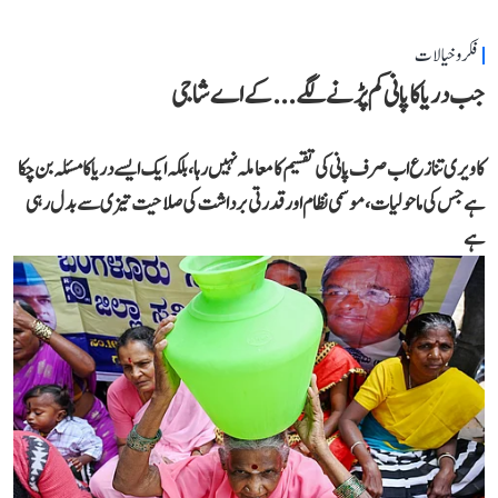
فکر و خیالات
جب دریا کا پانی کم پڑنے لگے...کے اے شاجی
کاویری تنازع اب صرف پانی کی تقسیم کا معاملہ نہیں رہا، بلکہ ایک ایسے دریا کا مسئلہ بن چکا
ہے جس کی ماحولیات، موسمی نظام اور قدرتی برداشت کی صلاحیت تیزی سے بدل رہی
ہے