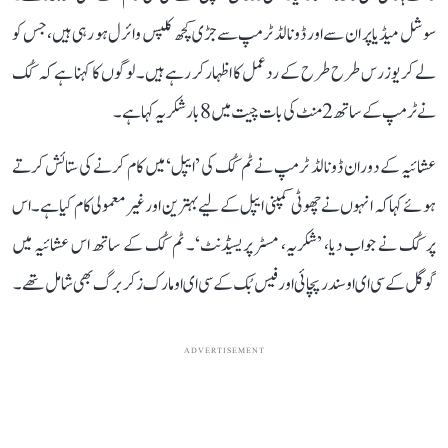
سوشل میڈیا پر ان سے اور ڈونالڈ ٹرمپ سے جڑی کچھ کلپس وائرل ہو رہی ہیں، جس کو
لے کر یوزرس طرح طرح کے ردعمل کا اظہار کر رہے ہیں۔ لوگوں کا کہنا ہے کہ کُک
نے ٹرمپ کے ساتھ 2 منٹ کی بات چیت میں 8 بار شکریہ کہا ہے۔
عشائیہ کے دوران ڈونالڈ ٹرمپ نے ٹم کُک کی ’ایپل‘ میں کام کرنے کی ستائش کرتے
ہوئے کہا کہ انہوں نے چھوٹی کمپنی ایپل کے لیے بہترین اور غیر معمولی کام کیا ہے۔ اس
پر کُک نے جواب دیا، ’شکریہ، مسٹر پریسیڈنٹ‘۔ ٹم کُک کے ساتھ اس عشائیہ میں
گوگل کے سی ای او سندر پچائی اور فیس بُک کے سی ای او مارک زکربرگ بھی شامل تھے۔
ADVERTISEMENT