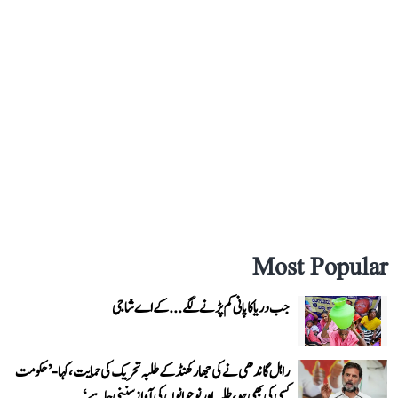
Most Popular
جب دریا کا پانی کم پڑنے لگے...کے اے شاجی
راہل گاندھی نے کی جھارکھنڈ کے طلبہ تحریک کی حمایت، کہا- ’حکومت
کسی کی بھی ہو، طلبہ اور نوجوانوں کی آواز سننی چاہیے‘