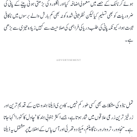
ہوئے کرناٹک کے حصے میں معمولی اضافہ کیا اور بنگلورو کی بڑھتی ہوئی پینے کے پانی کی
ضروریات کو بھی تسلیم کیا لیکن نظرثانی شدہ کوٹہ بھی کم بارش والے برسوں میں ناکافی
ثابت ہوا، کیونکہ پانی کی طلب دریا کی فراہمی کی صلاحیت سے کہیں زیادہ تیزی سے بڑھی
ہے۔
ADVERTISEMENT
تمل ناڈو کی مشکلات بھی کسی طور کم نہیں۔ کاویری ڈیلٹا ہندوستان کے قدیم ترین اور
زرخیز ترین زرعی علاقوں میں شمار ہوتا ہے، جسے اکثر جنوبی ہند کا ’چاول کا کٹورا‘ کہا جاتا
ہے۔ تنجاوور، ترووارور، ناگاپٹنم، مئیلا دوتھرئی اور آس پاس کے اضلاع پر مشتمل یہ ڈیلٹا