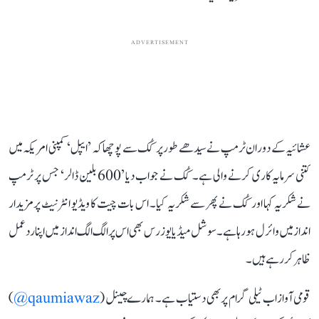
ADVERTISEMENT
عشائیہ کے دوران ٹرمپ نے سیدھے طور پر کُک سے پوچھا کہ ’ایپل‘ کمپنی امریکہ میں
کتنی سرمایہ کاری کرنے والی ہے۔ کُک نے جواب دیا ’600 بلین ڈالر‘ جس پر ٹرمپ
نے شکریہ کہا اور کُک نے پھر سے شکریہ کیا۔ اس بات چیت کا ویڈیو انٹرنیٹ پر مزیدار
انداز میں وائرل ہو رہا ہے۔ سوشل میڈیا یوزرس بھی اس پر الگ الگ انداز میں اپنا ردعمل
ظاہر کر رہے ہیں۔
قومی آواز اب ٹیلی گرام پر بھی دستیاب ہے۔ ہمارے چینل (
qaumiawaz@
)