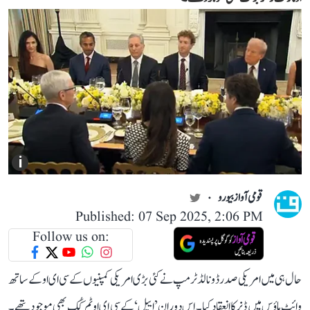
i
قومی آواز بیورو
Published: 07 Sep 2025, 2:06 PM
Follow us on:
حال ہی میں امریکی صدر ڈونالڈ ٹرمپ نے کئی بڑی امریکی کمپنیوں کے سی ای او کے ساتھ
وائٹ ہاؤس میں ڈنر کا انعقاد کیا۔ اس دوران ’ایپل‘ کے سی ای او ٹم کُک بھی موجود تھے۔