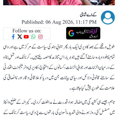
کے اے شاجی
Published: 06 Aug 2026, 11:17 PM
Follow us on:
طویل وقفے کے بعد کاویری ایک بار پھر جنوبی ہند کی سیاست کے مرکز میں ہے اور وہی
تمام پہلو دوبارہ سامنے آ گئے ہیں جو ہر بار اس تنازعہ کا حصہ بنتے ہیں۔ کرناٹک اور تمل ناڈو
کے درمیان الزامات اور جوابی الزامات، کسانوں کے احتجاج، کاویری واٹر مینجمنٹ اتھارٹی
کے سامنے قانونی دلائل اور سیاسی بیانات جن میں دریا کو علاقائی وقار اور ناانصافی کی
علامت کے طور پر پیش کیا جاتا ہے۔
تاہم، جیسے ہی کشیدگی میں اضافہ ہوا، قدرت نے مداخلت کر دی۔ کیرالہ کے ضلع وائناڈ
میں مسلسل کئی روز ہونے والی شدید مانسون کی بارشوں سے پڑوسی ریاست کرناٹک کے