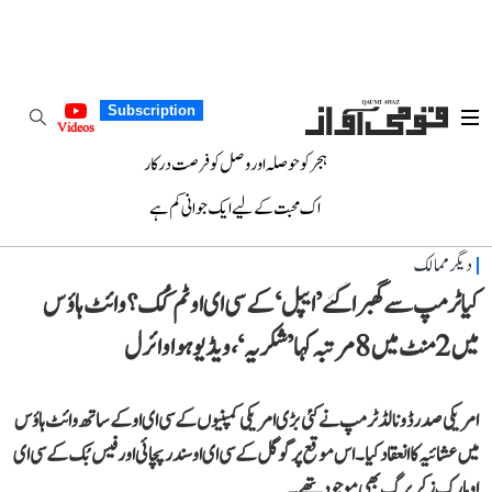
Subscription
Videos
ہجر کو حوصلہ اور وصل کو فرصت درکار
اک محبت کے لیے ایک جوانی کم ہے
دیگر ممالک
کیا ٹرمپ سے گھبرا گئے ’ایپل‘ کے سی ای او ٹم کُک؟ وائٹ ہاؤس
میں 2 منٹ میں 8 مرتبہ کہا ’شکریہ‘، ویڈیو ہوا وائرل
امریکی صدر ڈونالڈ ٹرمپ نے کئی بڑی امریکی کمپنیوں کے سی ای او کے ساتھ وائٹ ہاؤس
میں عشائیہ کا انعقاد کیا۔ اس موقع پر گوگل کے سی ای او سندر پچائی اور فیس بُک کے سی ای
او مارک زکربرگ بھی موجود تھے۔