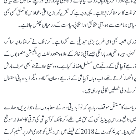
پڑتا ہے، اور اگر زیادہ پانی روک لیا جائے تو قانونی چارہ جوئی اور نچلے علاقوں سے سیاسی
مخالفت کا سامنا کرنا پڑتا ہے۔ یہی وجہ ہے کہ تقریباً ہر وزیر اعلیٰ، خواہ اس کا تعلق کسی بھی
سیاسی جماعت سے ہو، آبی حقائق اور انتخابی سیاست کے درمیان پھنس جاتا ہے۔
زرعی شعبہ بھی اسی طرح بڑی تبدیلی سے گزرا ہے۔ کرناٹک نے کرشنا راجہ ساگر،
کبنی، ہیماوتھی اور ہارانگی جیسے آبی ذخائر کے علاوہ متعدد لفٹ ایریگیشن منصوبوں کے
ذریعے آبپاشی کے رقبے میں مسلسل اضافہ کیا ہے۔ وہ وسیع علاقے جو کبھی صرف بارش
پر انحصار کرتے تھے، اب وہاں آبپاشی کے ذریعے دھان، گنا اور دیگر زیادہ پانی استعمال
کرنے والی فصلیں اگائی جا رہی ہیں۔
ریاست کا مستقل موقف رہا ہے کہ نوآبادیاتی دور کے معاہدوں نے، جو زیریں دھارے
میں واقع مدراس پریذیڈنسی کے حق میں تھے، کرناٹک کو آبپاشی کی ترقی کا منصفانہ موقع
نہیں دیا۔ سپریم کورٹ نے 2018 کے فیصلے میں اس دلیل کو جزوی طور پر تسلیم کرتے