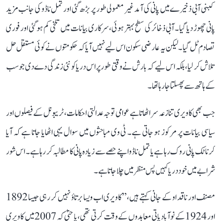
کبنی آبی ذخیرے میں پانی کی آمد غیر معمولی طور پر بڑھ گئی اور تمل ناڈو کی جانب مزید
پانی چھوڑ دیا گیا۔ آبی ذخائر کی سطح بہتر ہوئی، سرکاری بیانات میں تلخی کم ہو گئی اور فوری
تصادم ٹل گیا۔ لیکن یہ عارضی سکون اس لیے نہیں آیا کہ حکومتوں نے کوئی مستقل حل
تلاش کر لیا، بلکہ اس لیے کہ بارش نے وقتی طور پر اس دریا کو نئی زندگی دے دی جو سب
کے ہاتھ سے پھسلتا جا رہا تھا۔
جب بھی کاویری تنازعہ سر اٹھاتا ہے عوامی توجہ عدالتی احکامات، ٹریبونل کے فیصلوں اور
سیاسی بیانات پر مرکوز ہو جاتی ہے۔ ٹی وی مباحثوں میں سوال یہی اٹھایا جاتا ہے کہ آیا
کرناٹک پانی روک رہا ہے یا تمل ناڈو اپنے حصے سے زیادہ پانی کا مطالبہ کر رہا ہے۔ اس شور
شرابے میں خود دریا کہیں پس منظر میں چلا جاتا ہے۔
مصنف اور ناقد او کے جانی کہتے ہیں، ’’کاویری اب ویسا برتاؤ نہیں کر رہی جیسا 1892
اور 1924 کے نوآبادیاتی معاہدوں کے وقت کرتی تھی، یا حتیٰ کہ 2007 میں کاویری