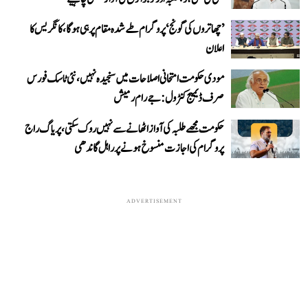
’چھاتروں کی گونج‘ پروگرام طے شدہ مقام پر ہی ہوگا، کانگریس کا
اعلان
مودی حکومت امتحانی اصلاحات میں سنجیدہ نہیں، نئی ٹاسک فورس
صرف ڈیمیج کنٹرول: جے رام رمیش
حکومت مجھے طلبہ کی آواز اٹھانے سے نہیں روک سکتی، پریاگ راج
پروگرام کی اجازت منسوخ ہونے پر راہل گاندھی
ADVERTISEMENT