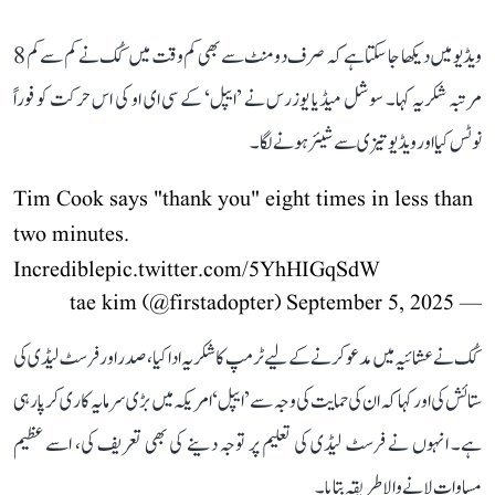
ویڈیو میں دیکھا جا سکتا ہے کہ صرف دو منٹ سے بھی کم وقت میں کُک نے کم سے کم 8
مرتبہ شکریہ کہا۔ سوشل میڈیا یوزرس نے ’ایپل‘ کے سی ای او کی اس حرکت کو فوراً
نوٹس کیا اور ویڈیو تیزی سے شیئر ہونے لگا۔
Tim Cook says "thank you" eight times in less than
two minutes.
Incredible
pic.twitter.com/5YhHIGqSdW
September 5, 2025
— tae kim (@firstadopter)
کُک نے عشائیہ میں مدعو کرنے کے لیے ٹرمپ کا شکریہ ادا کیا، صدر اور فرسٹ لیڈی کی
ستائش کی اور کہا کہ ان کی حمایت کی وجہ سے ’ایپل‘ امریکہ میں بڑی سرمایہ کاری کر پا رہی
ہے۔ انہوں نے فرسٹ لیڈی کی تعلیم پر توجہ دینے کی بھی تعریف کی، اسے عظیم
مساوات لانے والا طریقہ بتایا۔