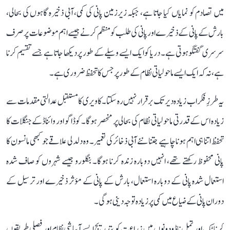
میں تصادم کو نمایاں کیا جاتا ہے، جبکہ زیرزمین پانی کی کمی، آبی ذخیرہ گاہوں کی بحالی،
بارش کے پانی کے ذخیرے اور پانی کی طلب کو منظم کرنے جیسے اہم موضوعات پر صرف
سرسری گفتگو ہوتی ہے۔ دریا کو ایک ایسے وسیلے کے طور پر دیکھا جاتا ہے جسے تقسیم کرنا
ہے، نہ کہ ایک ایسے ماحولیاتی نظام کے طور پر جس کا تحفظ ضروری ہے۔
یہ طرزِ فکر اب زیادہ دیر تک برقرار نہیں رہ سکتا۔ کاویری کا مستقبل عدالتی مقدمات سے
زیادہ اس کے قدرتی ماحولیاتی نظام کی بحالی پر منحصر ہوگا۔ کوڈاگو اور وائناڈ کے جنگلات کا
تحفظ اتنا ہی اہم ہونا چاہیے جتنا نئے آبی ذخائر کی تعمیر۔ وہ دلدلی علاقے جو کبھی مانسون کا
پانی محفوظ رکھتے تھے، انہیں دوبارہ زندہ کرنا ہوگا۔ بنگلورو جیسے شہروں کو صاف شدہ
استعمال شدہ پانی کے دوبارہ استعمال، بارش کے پانی کے مؤثر ذخیرے اور ترسیل کے
دوران پانی کے ضیاع میں کمی پر زیادہ توجہ دینی ہوگی۔
کرناٹک اور تمل ناڈو دونوں میں زراعت کو بتدریج ایسے آبپاشی نظام اور فصلی طریقوں