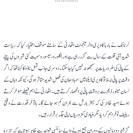
ADVERTISEMENT
کرناٹک نے بارہا کاویری واٹر مینجمنٹ اتھارٹی کے سامنے موقف اختیار کیا کہ ریاست
شدید آبی قلت کے سال سے گزر رہی ہے اور بنگلورو، میسورو سمیت کئی شہروں کی پینے
کے پانی کی ضروریات پر سمجھوتہ نہیں کیا جا سکتا۔ دوسری جانب تمل ناڈو کا کہنا تھا کہ اگر
وقت پر پانی نہ ملا تو کاویری ڈیلٹا میں سمبا دھان کی فصل شدید متاثر ہوگی، کیونکہ وہاں کے
کسان میٹور ڈیم سے بروقت پانی پر انحصار کرتے ہیں۔ اتھارٹی نے اہم فیصلے مؤخر کرتے
ہوئے امید ظاہر کی کہ بہتر بارش سے بحران کم ہو جائے گا۔ بالآخر قدرت نے وقتی
ریلیف تو فراہم کر دیا، مگر بنیادی کمزوریاں اپنی جگہ برقرار رہیں۔
گزشتہ دو دہائیوں کے دوران جمع ہونے والے سائنسی شواہد سے ظاہر ہوتا ہے کہ جزیرہ