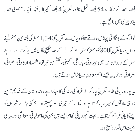
فیصد حصہ کرناٹک، 54 فیصد تمل ناڈو، تقریباً 4 فیصد کیرالہ جبکہ ایک معمولی حصہ
پڈوچیری میں واقع ہے۔
کوڈاگو کے جنگلاتی پہاڑی علاقے تلاکاویری سے تقریباً 1,340 میٹر کی بلندی پر جنم لینے
والا یہ دریا تقریباً 800 کلومیٹر کا سفر طے کرنے کے بعد خلیجِ بنگال میں جا گرتا ہے۔ اپنے
سفر کے دوران اس میں ہیماوتی، ہارانگی، کبنی، لکشمن تیرتھا، شمشا، ارکاوتی، بھوانی،
امراوتی اور نویال جیسے اہم معاون دریا شامل ہوتے ہیں۔
یہ پورا دریائی نظام تقریباً چار کروڑ افراد کی زندگی کا سہارا ہے، ہندوستان کے قدیم ترین
زرعی علاقوں کو سیراب کرتا ہے اور ملک کے تیزی سے پھیلتے ہوئے کئی بڑے شہروں کو
پینے کا پانی فراہم کرتا ہے۔ بہت کم دریائی نظام ایسے ہیں جن کی ماحولیاتی، معاشی اور سیاسی
اہمیت اس قدر وسیع ہو۔