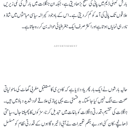
بارش کبنی ڈیم میں پانی کی سطح بڑھا دیتی ہے، جبکہ ان جنگلات میں بارش کی کمی زیریں
علاقوں تک پانی کی آمد کو کم کر دیتی ہے۔ اس کے باوجود کیرالہ سیاسی مباحثوں میں شاذ و
نادر ہی نمایاں ہوتا ہے اور اکثر صرف ایک جغرافیائی حوالہ بن کر رہ جاتا ہے۔
ADVERTISEMENT
حالیہ بارشوں نے ایک بار پھر یاد دلایا ہے کہ کاویری کا مستقبل مغربی گھاٹ کی ماحولیاتی
صحت سے الگ نہیں کیا جا سکتا۔ بدقسمتی سے یہی پہاڑی علاقے خود شدید دباؤ میں ہیں۔
جنگلات کی تقسیم، قدرتی جنگلات کو باغات میں تبدیل کرنا، سڑکوں کا پھیلتا جال، سیاحتی
ڈھانچے، کان کنی اور بے ہنگم تعمیرات نے آبی ذخیرہ گاہوں کے قدرتی نظام کو مسلسل