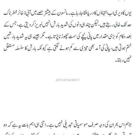
یوں کاویری اب انتہاؤں کا دریا بنتا جا رہا ہے۔ مانسون کے بیشتر حصے میں آبی ذخائر خطرناک
حد تک خالی رہتے ہیں، لیکن چند ہی دنوں کی شدید بارش انہیں لبریز کر دیتی ہے، جس کے
بعد حکام کو بڑی مقدار میں پانی نیچے کی سمت چھوڑنا پڑتا ہے۔ مگر جیسے ہی یہ شدید بارشیں
ختم ہوتی ہیں، پانی کی آمد بھی تیزی سے کم ہونے لگتی ہے کیونکہ بارش کا سلسلہ مستقل
نہیں رہتا۔
ADVERTISEMENT
تاہم اس بحران کی وجہ صرف موسمیاتی تبدیلی نہیں ہے۔ اتنی ہی اہم بات یہ ہے کہ وہ