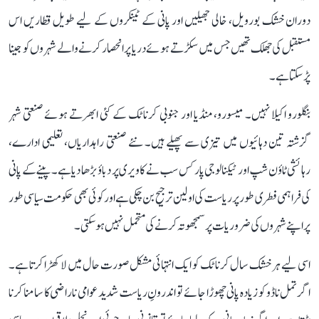
دوران خشک بورویل، خالی جھیلیں اور پانی کے ٹینکروں کے لیے طویل قطاریں اس
مستقبل کی جھلک تھیں جس میں سکڑتے ہوئے دریا پر انحصار کرنے والے شہروں کو جینا
پڑ سکتا ہے۔
بنگلورو اکیلا نہیں۔ میسورو، منڈیا اور جنوبی کرناٹک کے کئی ابھرتے ہوئے صنعتی شہر
گزشتہ تین دہائیوں میں تیزی سے پھیلے ہیں۔ نئے صنعتی راہداریاں، تعلیمی ادارے،
رہائشی ٹاؤن شپ اور ٹیکنالوجی پارکس سب نے کاویری پر دباؤ بڑھا دیا ہے۔ پینے کے پانی
کی فراہمی فطری طور پر ریاست کی اولین ترجیح بن چکی ہے اور کوئی بھی حکومت سیاسی طور
پر اپنے شہروں کی ضروریات پر سمجھوتہ کرنے کی متحمل نہیں ہو سکتی۔
اسی لیے ہر خشک سال کرناٹک کو ایک انتہائی مشکل صورت حال میں لا کھڑا کرتا ہے۔
اگر تمل ناڈو کو زیادہ پانی چھوڑا جائے تو اندرونِ ریاست شدید عوامی ناراضی کا سامنا کرنا