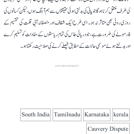
کی طرف منتقل کرنا ہوگا جو پانی کی بدلتی ہوئی حقیقتوں سے ہم آہنگ ہوں، لیکن کسانوں کی
روزی روٹی بھی متاثر نہ ہو۔ اسی طرح ایک شفاف اور منصفانہ آبی قلت کی تقسیم کے
فارمولے کی ضرورت ہے، جو دریائی طاس کی تمام ریاستوں کے مفادات کو تسلیم کرے
اور بدلتے ہوئے موسمی حالات کے مطابق فیصلے کرنے کی صلاحیت رکھتا ہو۔
ADVERTISEMENT
South India
Tamilnadu
Karnataka
kerala
Cauvery Dispute