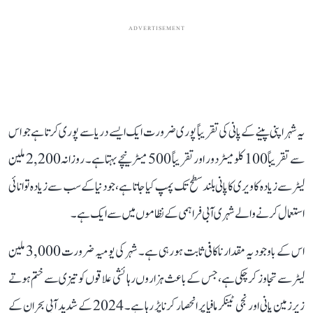
ADVERTISEMENT
یہ شہر اپنی پینے کے پانی کی تقریباً پوری ضرورت ایک ایسے دریا سے پوری کرتا ہے جو اس
سے تقریباً 100 کلومیٹر دور اور تقریباً 500 میٹر نیچے بہتا ہے۔ روزانہ 2,200 ملین
لیٹر سے زیادہ کاویری کا پانی بلند سطح تک پمپ کیا جاتا ہے، جو دنیا کے سب سے زیادہ توانائی
استعمال کرنے والے شہری آبی فراہمی کے نظاموں میں سے ایک ہے۔
اس کے باوجود یہ مقدار ناکافی ثابت ہو رہی ہے۔ شہر کی یومیہ ضرورت 3,000 ملین
لیٹر سے تجاوز کر چکی ہے، جس کے باعث ہزاروں رہائشی علاقوں کو تیزی سے ختم ہوتے
زیرزمین پانی اور نجی ٹینکر مافیا پر انحصار کرنا پڑ رہا ہے۔ 2024 کے شدید آبی بحران کے