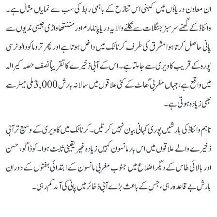
ان معاون دریاؤں میں کبنی اس تنازع کے باہمی ربط کی سب سے نمایاں مثال ہے۔
وائناڈ کے گھنے سرسبز جنگلات سے نکلنے والا یہ دریا پانامارم اور مننتھاواڑی جیسی ندیوں سے
پانی حاصل کرتا ہوا مشرق کی طرف کرناٹک میں داخل ہوتا ہے اور پھر تروماکودالو نرسی
پورہ کے قریب کاویری سے جا ملتا ہے۔ اس کے آبی ذخیرے کا تقریباً نصف حصہ کیرالہ
میں واقع ہے، جہاں مغربی گھاٹ کے کئی علاقوں میں سالانہ بارش 3,000 ملی میٹر سے
بھی زیادہ ہوتی ہے۔
تاہم وائناڈ کی بارشیں پوری کہانی بیان نہیں کرتیں۔ کرناٹک میں کاویری کے وسیع تر آبی
ذخیرے والے علاقوں میں اس بار مانسون کہیں زیادہ غیر یقینی ثابت ہوا۔ کوڈاگو، حسن
اور بالائی طاس کے دیگر اضلاع میں جنوب مغربی مانسون کے ابتدائی ہفتوں کے دوران
بارش بے قاعدہ رہی، جس کے باعث بڑے آبی ذخائر میں پانی کی آمد کم رہی۔