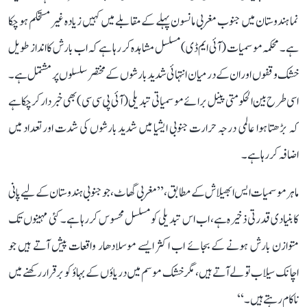
نما ہندوستان میں جنوب مغربی مانسون پہلے کے مقابلے میں کہیں زیادہ غیر مستحکم ہو چکا
ہے۔ محکمہ موسمیات (آئی ایم ڈی) مسلسل مشاہدہ کر رہا ہے کہ اب بارش کا انداز طویل
خشک وقفوں اور ان کے درمیان انتہائی شدید بارشوں کے مختصر سلسلوں پر مشتمل ہے۔
اسی طرح بین الحکومتی پینل برائے موسمیاتی تبدیلی (آئی پی سی سی) بھی خبردار کر چکا ہے
کہ بڑھتا ہوا عالمی درجہ حرارت جنوبی ایشیا میں شدید بارشوں کی شدت اور تعداد میں
اضافہ کر رہا ہے۔
ماہر موسمیات ایس ابھیلاش کے مطابق، ’’مغربی گھاٹ، جو جنوبی ہندوستان کے لیے پانی
کا بنیادی قدرتی ذخیرہ ہے، اب اس تبدیلی کو مسلسل محسوس کر رہا ہے۔ کئی مہینوں تک
متوازن بارش ہونے کے بجائے اب اکثر ایسے موسلادھار واقعات پیش آتے ہیں جو
اچانک سیلاب تو لے آتے ہیں، مگر خشک موسم میں دریاؤں کے بہاؤ کو برقرار رکھنے میں
ناکام رہتے ہیں۔‘‘