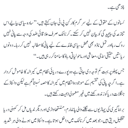
چڑھی ہے۔
کسانوں کے حقوق کے لیے سرگرم کارکن پی ٹی جان کہتے ہیں، ’’سادہ سیاسی بیانیے اس
تنازعہ کی پیچیدگی کو بیان نہیں کر سکتے۔ کرناٹک صرف علاقائی ضد کی وجہ سے پانی نہیں
روک رہا اور تمل ناڈو بھی محض سیاسی فائدے کے لیے پانی کا مطالبہ نہیں کر رہا۔ دونوں
ریاستیں حقیقی سماجی، معاشی اور ماحولیاتی دباؤ کا سامنا کر رہی ہیں۔‘‘
جس پہلو پر بہت کم توجہ دی جاتی ہے وہ پورے دریائی نظام میں کیرالہ کا خاموش کردار
ہے۔ اگرچہ پانی کی تقسیم کے موجودہ انتظام میں کیرالہ کا حصہ نسبتاً کم ہے لیکن وائناڈ کے
جنگلات دریا کو زندہ رکھنے میں غیر معمولی اہمیت رکھتے ہیں۔
برہماگیری کی پہاڑیوں سے نکلنے والی پانامارم، مننتھاواڑی اور دیگر ندیاں مل کر کبنی دریا
تشکیل دیتی ہیں، جو بعد میں کرناٹک میں داخل ہوتا ہے۔ وائناڈ میں ہونے والی ہر شدید