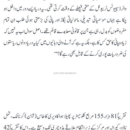
واٹر ڈسپیوٹس ٹریبونل کے حتمی فیصلے کے وقت کرتی تھی۔ یہ دریا ایسے دور میں داخل ہو
چکا ہے جہاں موسمیاتی تبدیلی، ماحولیاتی بگاڑ اور پانی کی بڑھتی ہوئی طلب ان تمام
مفروضوں کو بدل رہی ہے جن پر قانونی معاہدے قائم تھے۔ اصل سوال اب یہ نہیں کہ
زیادہ پانی کا حق کس کا ہے، بلکہ یہ ہے کہ آنے والی دہائیوں میں کیا یہ دریا دونوں ریاستوں
کی ضروریات پوری کرنے کے قابل بھی رہے گا؟‘‘
ADVERTISEMENT
تقریباً 81 ہزار 155 مربع کلومیٹر پر پھیلا ہوا کاویری کا طاس (بیسن) کرناٹک، تمل
ناڈو، کیرالہ اور مرکز کے زیر انتظام علاقے پڈوچیری تک وسیع ہے۔ اس کا تقریباً 42