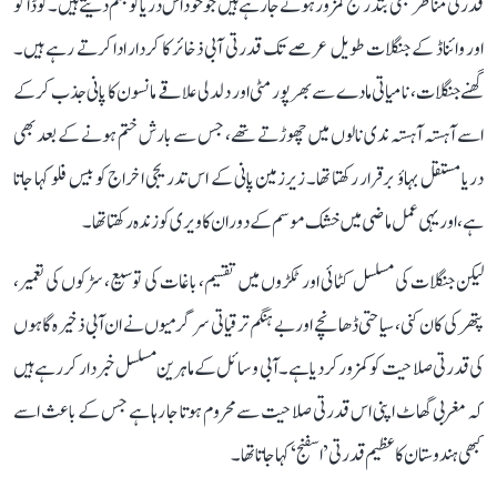
قدرتی مناظر بھی بتدریج کمزور ہوتے جا رہے ہیں جو خود اس دریا کو جنم دیتے ہیں۔ کوڈاگو
اور وائناڈ کے جنگلات طویل عرصے تک قدرتی آبی ذخائر کا کردار ادا کرتے رہے ہیں۔
گھنے جنگلات، نامیاتی مادے سے بھرپور مٹی اور دلدلی علاقے مانسون کا پانی جذب کر کے
اسے آہستہ آہستہ ندی نالوں میں چھوڑتے تھے، جس سے بارش ختم ہونے کے بعد بھی
دریا مستقل بہاؤ برقرار رکھتا تھا۔ زیرزمین پانی کے اس تدریجی اخراج کو بیس فلو کہا جاتا
ہے، اور یہی عمل ماضی میں خشک موسم کے دوران کاویری کو زندہ رکھتا تھا۔
لیکن جنگلات کی مسلسل کٹائی اور ٹکڑوں میں تقسیم، باغات کی توسیع، سڑکوں کی تعمیر،
پتھر کی کان کنی، سیاحتی ڈھانچے اور بے ہنگم ترقیاتی سرگرمیوں نے ان آبی ذخیرہ گاہوں
کی قدرتی صلاحیت کو کمزور کر دیا ہے۔ آبی وسائل کے ماہرین مسلسل خبردار کر رہے ہیں
کہ مغربی گھاٹ اپنی اس قدرتی صلاحیت سے محروم ہوتا جا رہا ہے جس کے باعث اسے
کبھی ہندوستان کا عظیم قدرتی ’اسفنج‘ کہا جاتا تھا۔