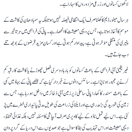
لاکھوں کسانوں اور زرعی مزدوروں کا سہارا ہے۔
ہر سال میٹور ڈیم کا کھلنا صرف ایک انتظامی فیصلہ نہیں ہوتا بلکہ یہ سمبا دھان کی کاشت کے
موسم کا آغاز ہوتا ہے، جس پر دیہی معیشت کا انحصار ہے۔ پانی کی فراہمی میں ہر تاخیر سے
پنیری کی منتقلی مؤخر ہوتی ہے، پیداوار کم ہوتی ہے اور کسان مزید قرضوں کے بوجھ تلے
دب جاتے ہیں۔
غیر یقینی آبی فراہمی کے باعث کسانوں کو بارہا دوسری فصل چھوڑنے یا کاشت کا رقبہ کم
کرنے پر مجبور ہونا پڑا ہے۔ سائنس دانوں نے خبردار کیا ہے کہ میٹھے پانی کے بہاؤ میں کمی
کے باعث سمندر کا کھارا پانی ساحلی زیرزمین آبی ذخائر میں داخل ہو رہا ہے، جس سے
زمین کی شوریدگی بڑھ رہی ہے اور ڈیلٹا کی زراعت کی طویل مدتی پائیداری خطرے میں پڑ
گئی ہے۔ اس لیے تمل ناڈو کے لیے کاویری صرف آبپاشی کا مسئلہ نہیں، بلکہ غذائی تحفظ،
دیہی معیشت اور اس تہذیب کی بقا کا سوال ہے جو صدیوں سے اس دریا کے گرد پروان