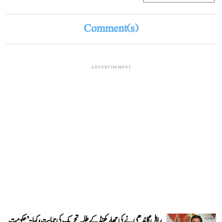
Comment(s)
ADVERTISEMENT
راہل گاندھی نے کی جھارکھنڈ کے طلبہ تحریک کی حمایت، کہا- ’حکومت