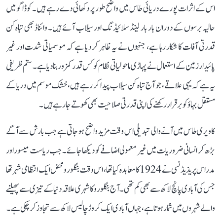
اس کے اثرات پورے دریائی طاس میں واضح طور پر دکھائی دے رہے ہیں۔ کوڈاگو میں
حالیہ برسوں کے دوران بار بار لینڈ سلائیڈنگ اور سیلاب آئے ہیں۔ وائناڈ بھی تباہ کن
قدرتی آفات کا شکار رہا ہے، جنہوں نے یہ ظاہر کر دیا ہے کہ موسمیاتی شدت اور غیر
پائیدار زمین کے استعمال نے پہاڑی ماحولیاتی نظام کو کس قدر کمزور بنا دیا ہے۔ ستم ظریفی
یہ ہے کہ یہی علاقے، جو آج تباہ کن سیلاب پیدا کر رہے ہیں، خشک موسم میں دریا کے
مستقل بہاؤ کو برقرار رکھنے کی اپنی قدرتی صلاحیت بھی کھوتے جا رہے ہیں۔
کاویری طاس میں آنے والی تبدیلی اس وقت مزید واضح ہو جاتی ہے جب بارش سے آگے
بڑھ کر انسانی ضروریات میں غیر معمولی اضافے کو دیکھا جائے۔ جب ریاست میسور اور
مدراس پریذیڈنسی نے 1924 کا معاہدہ کیا تھا، اس وقت بنگلورو محض ایک انتظامی شہر تھا
جس کی آبادی پانچ لاکھ سے بھی کم تھی۔ آج بنگلورو کا شہری علاقہ دنیا کے تیزی سے پھیلنے
والے شہروں میں شمار ہوتا ہے، جہاں آبادی ایک کروڑ چالیس لاکھ سے تجاوز کر چکی ہے۔