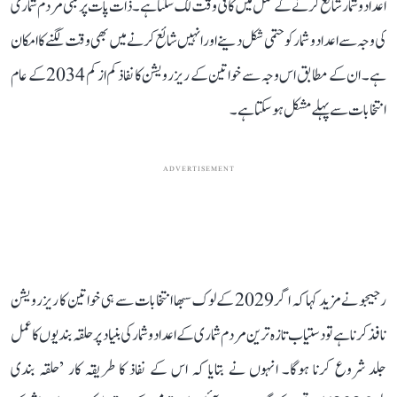
اعداد و شمار شائع کرنے کے عمل میں کافی وقت لگ سکتا ہے۔ ذات پات پر مبنی مردم شماری
کی وجہ سے اعداد و شمار کو حتمی شکل دینے اور انہیں شائع کرنے میں بھی وقت لگنے کا امکان
ہے۔ ان کے مطابق اس وجہ سے خواتین کے ریزرویشن کا نفاذ کم از کم 2034 کے عام
انتخابات سے پہلے مشکل ہو سکتا ہے۔
ADVERTISEMENT
رجیجو نے مزید کہا کہ اگر 2029 کے لوک سبھا انتخابات سے ہی خواتین کا ریزرویشن
نافذ کرنا ہے تو دستیاب تازہ ترین مردم شماری کے اعداد و شمار کی بنیاد پر حلقہ بندیوں کا عمل
جلد شروع کرنا ہوگا۔ انہوں نے بتایا کہ اس کے نفاذ کا طریقہ کار ’حلقہ بندی