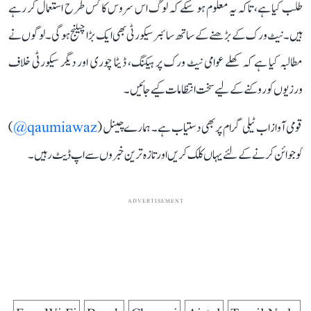
طلب کیا ہے، تاکہ یہ معلوم ہو سکے کہ لوگ اس سروس کا کس طرح استعمال کر رہے
ہیں۔ نیٹ ورک کے بڑھنے کے ساتھ سائبر سیکورٹی بھی ایک بڑا چیلنج ہوگی۔ لوگوں نے
مطالبہ کیا ہے کہ کھلے عوامی نیٹ ورک پر ہیکنگ، ڈیٹا چوری اور دیگر سیکورٹی خلاف
ورزیوں کو روکنے کے لیے سخت انتظامات کیے جائیں۔
قومی آواز اب ٹیلی گرام پر بھی دستیاب ہے۔ ہمارے چینل (
qaumiawaz@
)
کو جوائن کرنے کے لئے یہاں کلک کریں اور تازہ ترین خبروں سے اپ ڈیٹ رہیں۔
ADVERTISEMENT