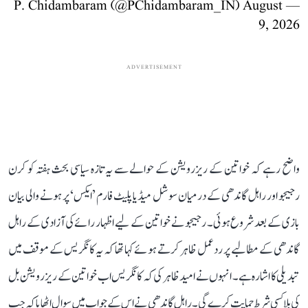
August
— P. Chidambaram (@PChidambaram_IN)
9, 2026
ADVERTISEMENT
واضح رہے کہ خواتین کے ریزرویشن کے حوالے سے یہ تازہ سیاسی بحث ہفتہ کو کرن
رجیجو اور راہل گاندھی کے درمیان سوشل میڈیا پلیٹ فارم ’ایکس‘ پر ہونے والی بیان
بازی کے بعد شروع ہوئی۔ رجیجو نے خواتین کے لیے اظہار رائے کی آزادی کے راہل
گاندھی کے مطالبے پر ردعمل ظاہر کرتے ہوئے کہا تھا کہ یہ کانگریس کے موقف میں
تبدیلی کا اشارہ ہے۔ انہوں نے امید ظاہر کی کہ کانگریس اب خواتین کے ریزرویشن بل
کی بلا کسی شرط حمایت کرے گی۔ راہل گاندھی نے اس کے جواب میں سوال اٹھایا کہ جب