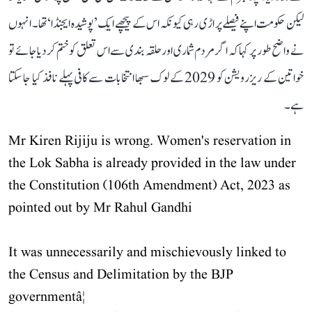
لیکن حکومت اپنے فیصلے پر اڑی رہی کیونکہ اس کے پیچھے ایک ’پوشیدہ ایجنڈا‘ تھا۔ انہوں
نے واضح طور پر کہا کہ اگر مردم شماری اور حلقہ بندی سے اس تعلق کو ختم کر دیا جائے تو
خواتین کے ریزرویشن کو 2029 کے لوک سبھا انتخابات سے کافی پہلے نافذ کیا جا سکتا
ہے۔
Mr Kiren Rijiju is wrong. Women's reservation in
the Lok Sabha is already provided in the law under
the Constitution (106th Amendment) Act, 2023 as
pointed out by Mr Rahul Gandhi
It was unnecessarily and mischievously linked to
the Census and Delimitation by the BJP
governmentâ¦