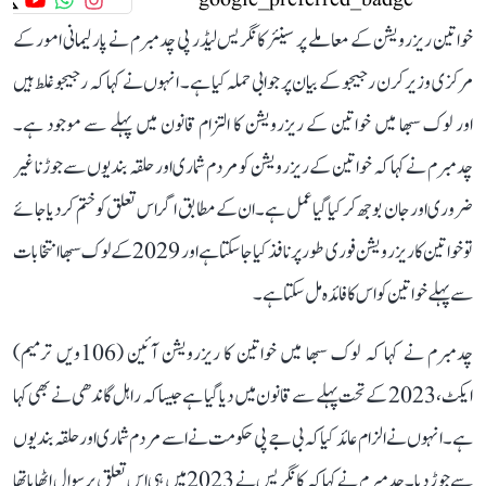
خواتین ریزرویشن کے معاملے پر سینئر کانگریس لیڈر پی چدمبرم نے پارلیمانی امور کے
مرکزی وزیر کرن رجیجو کے بیان پر جوابی حملہ کیا ہے۔ انہوں نے کہا کہ رجیجو غلط ہیں
اور لوک سبھا میں خواتین کے ریزرویشن کا التزام قانون میں پہلے سے موجود ہے۔
چدمبرم نے کہا کہ خواتین کے ریزرویشن کو مردم شماری اور حلقہ بندیوں سے جوڑنا غیر
ضروری اور جان بوجھ کر کیا گیا عمل ہے۔ ان کے مطابق اگر اس تعلق کو ختم کر دیا جائے
تو خواتین کا ریزرویشن فوری طور پر نافذ کیا جا سکتا ہے اور 2029 کے لوک سبھا انتخابات
سے پہلے خواتین کو اس کا فائدہ مل سکتا ہے۔
چدمبرم نے کہا کہ لوک سبھا میں خواتین کا ریزرویشن آئین (106ویں ترمیم)
ایکٹ، 2023 کے تحت پہلے سے قانون میں دیا گیا ہے جیسا کہ راہل گاندھی نے بھی کہا
ہے۔ انہوں نے الزام عائد کیا کہ بی جے پی حکومت نے اسے مردم شماری اور حلقہ بندیوں
سے جوڑ دیا۔ چدمبرم نے کہا کہ کانگریس نے 2023 میں ہی اس تعلق پر سوال اٹھایا تھا