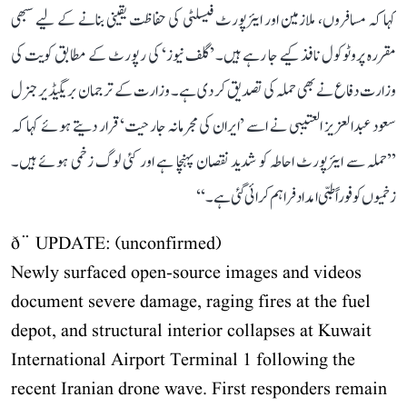
کہا کہ مسافروں، ملازمین اور ایئرپورٹ فیسلٹی کی حفاظت یقینی بنانے کے لیے سبھی
مقررہ پروٹوکول نافذ کیے جا رہے ہیں۔ ’گلف نیوز‘ کی رپورٹ کے مطابق کویت کی
وزارت دفاع نے بھی حملہ کی تصدیق کر دی ہے۔ وزارت کے ترجمان بریگیڈیر جنرل
سعود عبدالعزیز العتیبی نے اسے ’ایران کی مجرمانہ جارحیت‘ قرار دیتے ہوئے کہا کہ
’’حملہ سے ایئرپورٹ احاطہ کو شدید نقصان پہنچا ہے اور کئی لوگ زخمی ہوئے ہیں۔
زخمیوں کو فوراً طبی امداد فراہم کرائی گئی ہے۔‘‘
ð¨ UPDATE: (unconfirmed)
Newly surfaced open-source images and videos
document severe damage, raging fires at the fuel
depot, and structural interior collapses at Kuwait
International Airport Terminal 1 following the
recent Iranian drone wave. First responders remain