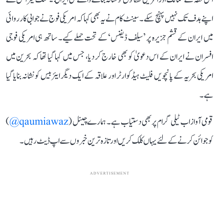
اپنے ہدف تک نہیں پہنچ سکے۔ سینٹ کام نے یہ بھی کہا کہ امریکی فوج نے جوابی کارروائی
میں ایران کے قشم جزیرہ پر ’سیلف ڈیفنس‘ کے تحت حملے کیے۔ ساتھ ہی امریکی فوجی
افسران نے ایران کے اس دعویٰ کو بھی خارج کر دیا، جس میں کہا گیا تھا کہ بحرین میں
امریکی بحریہ کے پانچویں فلیٹ ہیڈکوارٹر اور علاقہ کے ایک دیگر ایئربیس کو نشانہ بنایا گیا
ہے۔
قومی آواز اب ٹیلی گرام پر بھی دستیاب ہے۔ ہمارے چینل (
qaumiawaz@
)
کو جوائن کرنے کے لئے یہاں کلک کریں اور تازہ ترین خبروں سے اپ ڈیٹ رہیں۔
ADVERTISEMENT