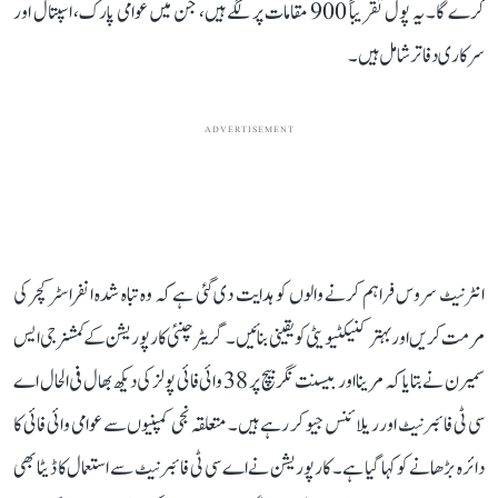
کرے گا۔ یہ پول تقریباً 900 مقامات پر لگے ہیں، جن میں عوامی پارک، اسپتال اور
سرکاری دفاتر شامل ہیں۔
ADVERTISEMENT
انٹرنیٹ سروس فراہم کرنے والوں کو ہدایت دی گئی ہے کہ وہ تباہ شدہ انفراسٹرکچر کی
مرمت کریں اور بہتر کنیکٹیویٹی کو یقینی بنائیں۔ گریٹر چنئی کارپوریشن کے کمشنر جی ایس
سمیرن نے بتایا کہ مرینا اور بیسنت نگر بیچ پر 38 وائی فائی پولز کی دیکھ بھال فی الحال اے
سی ٹی فائبرنیٹ اور ریلائنس جیو کر رہے ہیں۔ متعلقہ نجی کمپنیوں سے عوامی وائی فائی کا
دائرہ بڑھانے کو کہا گیا ہے۔ کارپوریشن نے اے سی ٹی فائبرنیٹ سے استعمال کا ڈیٹا بھی