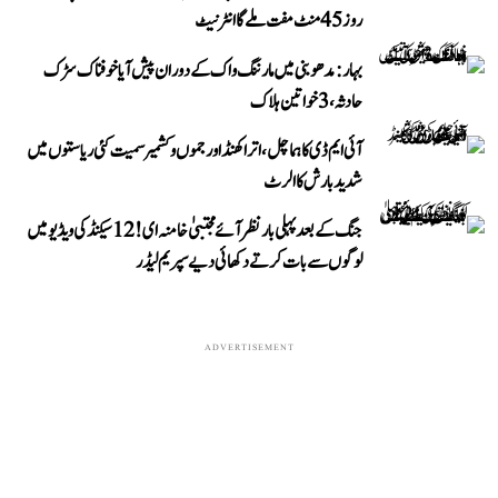
روز 45 منٹ مفت ملے گا انٹرنیٹ
بہار: مدھوبنی میں مارننگ واک کے دوران پیش آیا خوفناک سڑک
حادثہ، 3 خواتین ہلاک
آئی ایم ڈی کا ہماچل، اتراکھنڈ اور جموں و کشمیر سمیت کئی ریاستوں میں
شدید بارش کا الرٹ
جنگ کے بعد پہلی بار نظر آئے مجتبیٰ خامنہ ای! 12 سیکنڈ کی ویڈیو میں
لوگوں سے بات کرتے دکھائی دیے سپریم لیڈر
ADVERTISEMENT