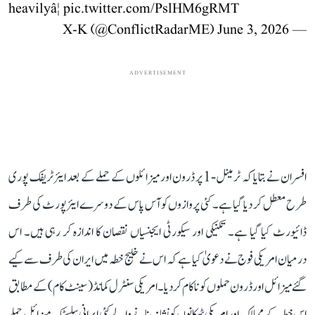
heavilyâ¦
pic.twitter.com/PslHM6gRMT
June 3, 2026
— X-K (@ConflictRadarME)
ADVERTISEMENT
افسران نے بتایا کہ ٹرمینل-1 پر ڈرون اور میزائلوں کے حملے کے بعد ایئر ٹریفک پوری
طرح معطل کر دیا گیا ہے۔ کئی پروازوں کو آس پاس کے دوسرے ایئرپورٹ کی طرف
ڈائیورٹ کیا گیا ہے۔ تکنیکی اور سیکورٹی ایجنسیاں نقصان کا اندازہ کر رہی ہیں۔ اس
درمیان امریکی فوج نے دعویٰ کیا ہے کہ اس نے خلیج خطہ میں ایران کی طرف سے کیے
گئے میزائل اور ڈرون حملوں کو ناکام کر دیا۔ امریکی سنٹرل کمانڈ (سینٹ کام) کے مطابق
اس خطہ کے ممالک اور امریکی ٹھکانوں کو نشانہ بنانے والے کئی ایرانی بیلسٹک میزائل حملے