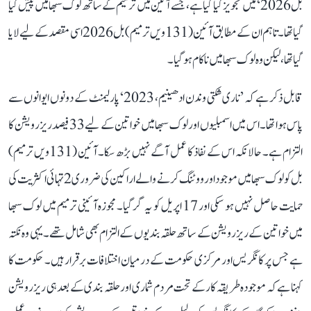
بل 2026‘ میں تجویز کیا گیا ہے، جسے آئین میں ترمیم کے ساتھ لوک سبھا میں پیش کیا
گیا تھا۔ تاہم ان کے مطابق آئین (131ویں ترمیم) بل 2026 اسی مقصد کے لیے لایا
گیا تھا، لیکن وہ لوک سبھا میں ناکام ہو گیا۔
قابل ذکر ہے کہ ’ناری شکتی وندن ادھینیم، 2023‘ پارلیمنٹ کے دونوں ایوانوں سے
پاس ہوا تھا۔ اس میں اسمبلیوں اور لوک سبھا میں خواتین کے لیے 33 فیصد ریزرویشن کا
التزام ہے۔ حالانکہ اس کے نفاذ کا عمل آگے نہیں بڑھ سکا۔ آئین (131ویں ترمیم)
بل کو لوک سبھا میں موجود اور ووٹنگ کرنے والے اراکین کی ضروری 2 تہائی اکثریت کی
حمایت حاصل نہیں ہو سکی اور 17 اپریل کو یہ گر گیا۔ مجوزہ آئینی ترمیم میں لوک سبھا
میں خواتین کے ریزرویشن کے ساتھ حلقہ بندیوں کے التزام بھی شامل تھے۔ یہی وہ نکتہ
ہے جس پر کانگریس اور مرکزی حکومت کے درمیان اختلافات برقرار ہیں۔ حکومت کا
کہنا ہے کہ موجودہ طریقہ کار کے تحت مردم شماری اور حلقہ بندی کے بعد ہی ریزرویشن