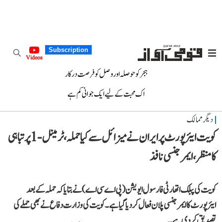
Subscription
Videos
ہجر کو حوصلہ اور وصل کو فرصت درکار
اک محبت کے لیے ایک جوانی کم ہے
دیگر ممالک
کویت ایئرپورٹ پر ایران نے میزائل سے کیا حملہ، ٹرمینل-1 پر تباہی
کا منظر، ایمرجنسی نافذ
کویت کی پبلک اتھارٹی فار سول ایویشن (پی اے سی اے) نے بتایا کہ حملہ کے بعد
ایئرپورٹ کا ایمرجنسی پلان فعال کر دیا گیا ہے۔ کویت کی وزارت دفاع نے بھی حملے کی
تصدیق کر دی ہے۔