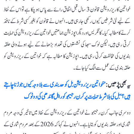
خواتین کا ریزرویشن قانون 3 سال قبل اتفاق رائے سے پاس ہو چکا ہے تو اس کے نفاذ
کے لیے نئی شرطیں کیوں رکھی جا رہی ہیں۔ انہوں نے قانون کو بغیر کسی شرط کے نافذ
کرنے کا مطالبہ کیا۔ کانگریس اور دیگر اپوزیشن جماعتیں خواتین کے ریزرویشن کی حمایت
کرتی رہی ہیں، لیکن لوک سبھا کی نشستوں کی تعداد بڑھانے کے لیے ہونے والی حلقہ
بندیوں کی مخالفت کرتی رہی ہیں۔ اپوزیشن کا مطالبہ ہے کہ خواتین کے ریزرویشن کو
حلقہ بندی کے عمل سے الگ کیا جائے۔
یہ بھی پڑھیں :
’خواتین ریزرویشن بل کو حدبندی سے بلا وجہ کیوں جوڑنا چاہتے
ہیں؟‘ بل کی بلا شرط حمایت پر کرن رجیجو کو راہل گاندھی کی دوٹوک
دوسری جانب کرن رجیجو نے خواتین کے ریزرویشن کے نفاذ میں تاخیر کی وجہ مردم
شماری اور حلقہ بندیوں کو بتایا ہے۔ انہوں نے کہا کہ 2026 کے بعد مردم شماری کے