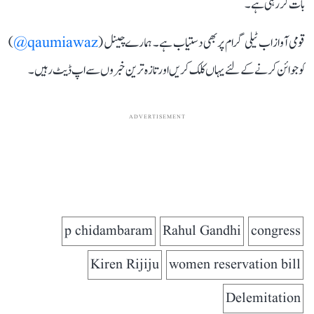
بات کر رہی ہے۔
قومی آواز اب ٹیلی گرام پر بھی دستیاب ہے۔ ہمارے چینل (
qaumiawaz@
)
کو جوائن کرنے کے لئے یہاں کلک کریں اور تازہ ترین خبروں سے اپ ڈیٹ رہیں۔
ADVERTISEMENT
p chidambaram
Rahul Gandhi
congress
Kiren Rijiju
women reservation bill
Delemitation