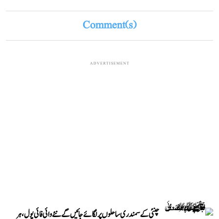
Comment(s)
ADVERTISEMENT
چنئی کے سمندری ساحلوں پر لگائے جائیں گے نئے وائی فائی پول، ہر