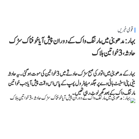
قومی خبریں
بہار: مدھوبنی میں مارننگ واک کے دوران پیش آیا خوفناک سڑک
حادثہ، 3 خواتین ہلاک
بہار کے مدھوبنی میں اتوار کی صبح سڑک حادثے میں 3 خواتین کی موت ہو گئی۔ یہ حادثہ
بینی پٹی اسٹیٹ ہائی وے پر جگدمبا پٹرول پمپ کے پاس اس وقت پیش آیا جب خواتین
مارننگ واک کے بعد گھر لوٹ رہی تھیں۔