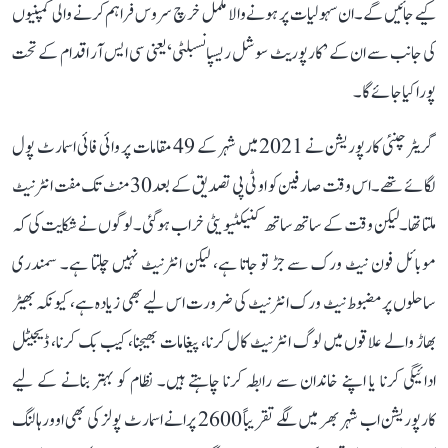
کیے جائیں گے۔ ان سہولیات پر ہونے والا مکمل خرچ سروس فراہم کرنے والی کمپنیوں
کی جانب سے ان کے ’کارپوریٹ سوشل ریسپانسبلٹی‘ یعنی سی ایس آر اقدام کے تحت
پورا کیا جائے گا۔
گریٹر چنئی کارپوریشن نے 2021 میں شہر کے 49 مقامات پر وائی فائی اسمارٹ پول
لگائے تھے۔ اس وقت صارفین کو او ٹی پی تصدیق کے بعد 30 منٹ تک مفت انٹرنیٹ
ملتا تھا۔ لیکن وقت کے ساتھ ساتھ کنیکٹیویٹی خراب ہو گئی۔ لوگوں نے شکایت کی کہ
موبائل فون نیٹ ورک سے جڑ تو جاتا ہے، لیکن انٹرنیٹ نہیں چلتا ہے۔ سمندری
ساحلوں پر مضبوط نیٹ ورک انٹرنیٹ کی ضرورت اس لیے بھی زیادہ ہے، کیونکہ بھیڑ
بھاڑ والے علاقوں میں لوگ انٹرنیٹ کال کرنا، پیغامات بھیجنا، کیب بک کرنا، ڈیجیٹل
ادائیگی کرنا یا اپنے خاندان سے رابطہ کرنا چاہتے ہیں۔ نظام کو بہتر بنانے کے لیے
کارپوریشن اب شہر بھر میں لگے تقریباً 2600 پرانے اسمارٹ پولز کی بھی اوورہالنگ