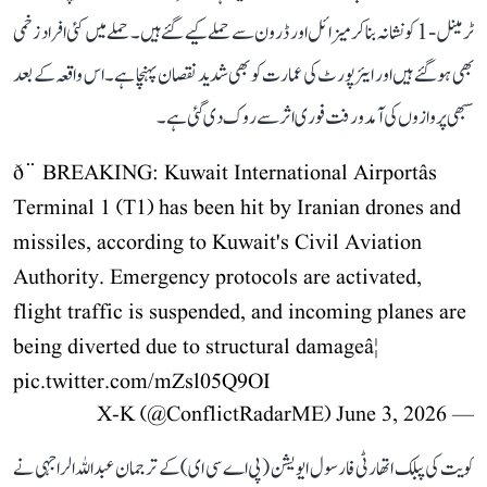
ٹرمینل-1 کو نشانہ بنا کر میزائل اور ڈرون سے حملے کیے گئے ہیں۔ حملے میں کئی افراد زخمی
بھی ہو گئے ہیں اور ایئرپورٹ کی عمارت کو بھی شدید نقصان پہنچا ہے۔ اس واقعہ کے بعد
سبھی پروازوں کی آمد و رفت فوری اثر سے روک دی گئی ہے۔
ð¨ BREAKING: Kuwait International Airportâs
Terminal 1 (T1) has been hit by Iranian drones and
missiles, according to Kuwait's Civil Aviation
Authority. Emergency protocols are activated,
flight traffic is suspended, and incoming planes are
being diverted due to structural damageâ¦
pic.twitter.com/mZsl05Q9OI
June 3, 2026
— X-K (@ConflictRadarME)
کویت کی پبلک اتھارٹی فار سول ایویشن (پی اے سی ای) کے ترجمان عبداللہ الراجہی نے