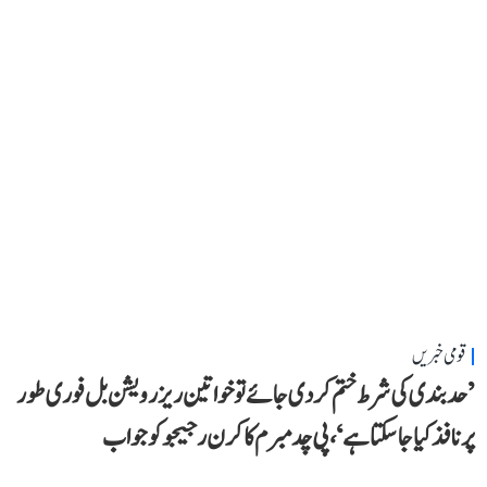
قومی خبریں
’حد بندی کی شرط ختم کر دی جائے تو خواتین ریزرویشن بل فوری طور
پر نافذ کیا جا سکتا ہے‘، پی چدمبرم کا کرن رجیجو کو جواب