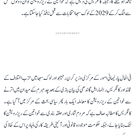
نافذ ہو سکے گا، جبکہ کانگریس کی دلیل ہے کہ خواتین کے ریزرویشن کو ان دونوں عمل
سے الگ کر کے 2029 کے لوک سبھا انتخابات سے قبل نافذ کیا جا سکتا ہے۔
ADVERTISEMENT
فی الحال پارلیمانی امور کے مرکزی وزیر کرن رجیجو اور لوک سبھا میں حزب اختلاف کے
قائد اور کانگریس رہنما راہل گاندھی کی بیان بازی کے بعد چدمبرم کے میدان میں اترنے
سے خواتین کے ریزرویشن کا معاملہ ایک بار پھر سیاسی بحث کے مرکز میں آ گیا ہے۔
کانگریس کا مطالبہ صاف ہے کہ مردم شماری اور حلقہ بندی سے خواتین کے ریزرویشن کا
لنک ہٹایا جائے، جبکہ حکومت موجودہ قانونی اور آئینی طریقہ کار کی بنیاد پر اس کے نفاذ کی