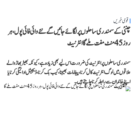
قومی خبریں
چنئی کے سمندری ساحلوں پر لگائے جائیں گے نئے وائی فائی پول، ہر
روز 45 منٹ مفت ملے گا انٹرنیٹ
سمندری ساحلوں پر انٹرنیٹ کی ضرورت اس لیے بھی زیادہ ہے، کیونکہ بھیڑ بھاڑ والے
علاقوں میں لوگ انٹرنیٹ کال کرنا، پیغامات بھیجنا، کیب بک کرنا، ڈیجیٹل ادائیگی کرنا یا
اپنے خاندان سے رابطہ کرنا چاہتے ہیں۔