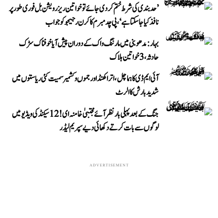
’حد بندی کی شرط ختم کر دی جائے تو خواتین ریزرویشن بل فوری طور پر
نافذ کیا جا سکتا ہے‘، پی چدمبرم کا کرن رجیجو کو جواب
بہار: مدھوبنی میں مارننگ واک کے دوران پیش آیا خوفناک سڑک
حادثہ، 3 خواتین ہلاک
آئی ایم ڈی کا ہماچل، اتراکھنڈ اور جموں و کشمیر سمیت کئی ریاستوں میں
شدید بارش کا الرٹ
جنگ کے بعد پہلی بار نظر آئے مجتبیٰ خامنہ ای! 12 سیکنڈ کی ویڈیو میں
لوگوں سے بات کرتے دکھائی دیے سپریم لیڈر
ADVERTISEMENT