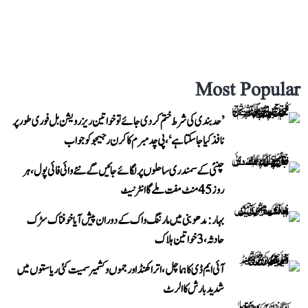
Most Popular
’حد بندی کی شرط ختم کر دی جائے تو خواتین ریزرویشن بل فوری طور پر
نافذ کیا جا سکتا ہے‘، پی چدمبرم کا کرن رجیجو کو جواب
چنئی کے سمندری ساحلوں پر لگائے جائیں گے نئے وائی فائی پول، ہر
روز 45 منٹ مفت ملے گا انٹرنیٹ
بہار: مدھوبنی میں مارننگ واک کے دوران پیش آیا خوفناک سڑک
حادثہ، 3 خواتین ہلاک
آئی ایم ڈی کا ہماچل، اتراکھنڈ اور جموں و کشمیر سمیت کئی ریاستوں میں
شدید بارش کا الرٹ