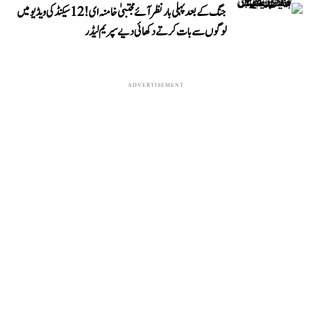
جنگ کے بعد پہلی بار نظر آئے مجتبیٰ خامنہ ای! 12 سیکنڈ کی ویڈیو میں
لوگوں سے بات کرتے دکھائی دیے سپریم لیڈر
ADVERTISEMENT